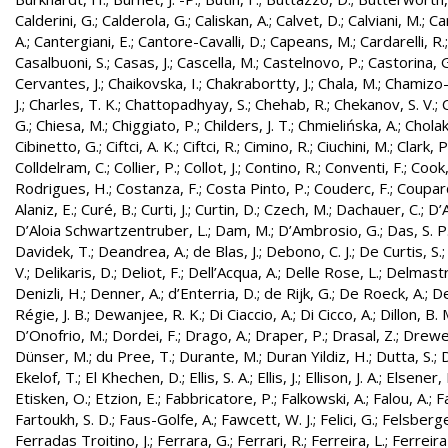
Calderini, G.
;
Calderola, G.
;
Caliskan, A.
;
Calvet, D.
;
Calviani, M.
;
Cam
A.
;
Cantergiani, E.
;
Cantore-Cavalli, D.
;
Capeans, M.
;
Cardarelli, R.
Casalbuoni, S.
;
Casas, J.
;
Cascella, M.
;
Castelnovo, P.
;
Castorina, 
Cervantes, J.
;
Chaikovska, I.
;
Chakrabortty, J.
;
Chala, M.
;
Chamizo-
J.
;
Charles, T. K.
;
Chattopadhyay, S.
;
Chehab, R.
;
Chekanov, S. V.
;
G.
;
Chiesa, M.
;
Chiggiato, P.
;
Childers, J. T.
;
Chmielińska, A.
;
Cholak
Cibinetto, G.
;
Ciftci, A. K.
;
Ciftci, R.
;
Cimino, R.
;
Ciuchini, M.
;
Clark, P.
Colldelram, C.
;
Collier, P.
;
Collot, J.
;
Contino, R.
;
Conventi, F.
;
Cook,
Rodrigues, H.
;
Costanza, F.
;
Costa Pinto, P.
;
Couderc, F.
;
Coupard
Alaniz, E.
;
Curé, B.
;
Curti, J.
;
Curtin, D.
;
Czech, M.
;
Dachauer, C.
;
D’A
D’Aloia Schwartzentruber, L.
;
Dam, M.
;
D’Ambrosio, G.
;
Das, S. P
Davidek, T.
;
Deandrea, A.
;
de Blas, J.
;
Debono, C. J.
;
De Curtis, S.
V.
;
Delikaris, D.
;
Deliot, F.
;
Dell’Acqua, A.
;
Delle Rose, L.
;
Delmastr
Denizli, H.
;
Denner, A.
;
d’Enterria, D.
;
de Rijk, G.
;
De Roeck, A.
;
De
Régie, J. B.
;
Dewanjee, R. K.
;
Di Ciaccio, A.
;
Di Cicco, A.
;
Dillon, B. 
D’Onofrio, M.
;
Dordei, F.
;
Drago, A.
;
Draper, P.
;
Drasal, Z.
;
Drewe
Dünser, M.
;
du Pree, T.
;
Durante, M.
;
Duran Yildiz, H.
;
Dutta, S.
;
D
Ekelof, T.
;
El Khechen, D.
;
Ellis, S. A.
;
Ellis, J.
;
Ellison, J. A.
;
Elsener, 
Etisken, O.
;
Etzion, E.
;
Fabbricatore, P.
;
Falkowski, A.
;
Falou, A.
;
Fa
Fartoukh, S. D.
;
Faus-Golfe, A.
;
Fawcett, W. J.
;
Felici, G.
;
Felsberge
Ferradas Troitino, J.
;
Ferrara, G.
;
Ferrari, R.
;
Ferreira, L.
;
Ferreira