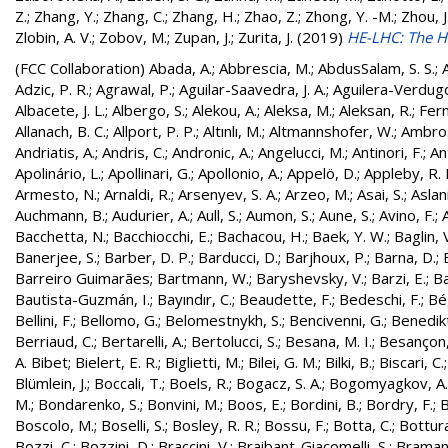
Z.
;
Zhang, Y.
;
Zhang, C.
;
Zhang, H.
;
Zhao, Z.
;
Zhong, Y. -M.
;
Zhou, J
Zlobin, A. V.
;
Zobov, M.
;
Zupan, J.
;
Zurita, J.
(2019)
HE-LHC: The H
(FCC Collaboration)
Abada, A.
;
Abbrescia, M.
;
AbdusSalam, S. S.
;
Adzic, P. R.
;
Agrawal, P.
;
Aguilar-Saavedra, J. A.
;
Aguilera-Verdugo, 
Albacete, J. L.
;
Albergo, S.
;
Alekou, A.
;
Aleksa, M.
;
Aleksan, R.
;
Fer
Allanach, B. C.
;
Allport, P. P.
;
Altınlı, M.
;
Altmannshofer, W.
;
Ambros
Andriatis, A.
;
Andris, C.
;
Andronic, A.
;
Angelucci, M.
;
Antinori, F.
;
An
Apolinário, L.
;
Apollinari, G.
;
Apollonio, A.
;
Appelö, D.
;
Appleby, R. 
Armesto, N.
;
Arnaldi, R.
;
Arsenyev, S. A.
;
Arzeo, M.
;
Asai, S.
;
Aslan
Auchmann, B.
;
Audurier, A.
;
Aull, S.
;
Aumon, S.
;
Aune, S.
;
Avino, F.
;
Bacchetta, N.
;
Bacchiocchi, E.
;
Bachacou, H.
;
Baek, Y. W.
;
Baglin, 
Banerjee, S.
;
Barber, D. P.
;
Barducci, D.
;
Barjhoux, P.
;
Barna, D.
;
Barreiro Guimarães
;
Bartmann, W.
;
Baryshevsky, V.
;
Barzi, E.
;
Ba
Bautista-Guzmán, I.
;
Bayındır, C.
;
Beaudette, F.
;
Bedeschi, F.
;
Bé
Bellini, F.
;
Bellomo, G.
;
Belomestnykh, S.
;
Bencivenni, G.
;
Benedikt
Berriaud, C.
;
Bertarelli, A.
;
Bertolucci, S.
;
Besana, M. I.
;
Besançon,
A. Bibet
;
Bielert, E. R.
;
Biglietti, M.
;
Bilei, G. M.
;
Bilki, B.
;
Biscari, C.
Blümlein, J.
;
Boccali, T.
;
Boels, R.
;
Bogacz, S. A.
;
Bogomyagkov, A.
M.
;
Bondarenko, S.
;
Bonvini, M.
;
Boos, E.
;
Bordini, B.
;
Bordry, F.
;
B
Boscolo, M.
;
Boselli, S.
;
Bosley, R. R.
;
Bossu, F.
;
Botta, C.
;
Bottura
Bozzi, C.
;
Bozzini, D.
;
Braccini, V.
;
Braibant-Giacomelli, S.
;
Bramant