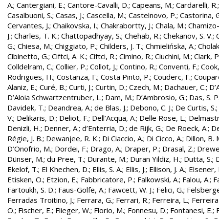
A.
;
Cantergiani, E.
;
Cantore-Cavalli, D.
;
Capeans, M.
;
Cardarelli, R.
Casalbuoni, S.
;
Casas, J.
;
Cascella, M.
;
Castelnovo, P.
;
Castorina, 
Cervantes, J.
;
Chaikovska, I.
;
Chakrabortty, J.
;
Chala, M.
;
Chamizo-
J.
;
Charles, T. K.
;
Chattopadhyay, S.
;
Chehab, R.
;
Chekanov, S. V.
;
G.
;
Chiesa, M.
;
Chiggiato, P.
;
Childers, J. T.
;
Chmielińska, A.
;
Cholak
Cibinetto, G.
;
Ciftci, A. K.
;
Ciftci, R.
;
Cimino, R.
;
Ciuchini, M.
;
Clark, P.
Colldelram, C.
;
Collier, P.
;
Collot, J.
;
Contino, R.
;
Conventi, F.
;
Cook,
Rodrigues, H.
;
Costanza, F.
;
Costa Pinto, P.
;
Couderc, F.
;
Coupard
Alaniz, E.
;
Curé, B.
;
Curti, J.
;
Curtin, D.
;
Czech, M.
;
Dachauer, C.
;
D’A
D’Aloia Schwartzentruber, L.
;
Dam, M.
;
D’Ambrosio, G.
;
Das, S. P
Davidek, T.
;
Deandrea, A.
;
de Blas, J.
;
Debono, C. J.
;
De Curtis, S.
V.
;
Delikaris, D.
;
Deliot, F.
;
Dell’Acqua, A.
;
Delle Rose, L.
;
Delmastr
Denizli, H.
;
Denner, A.
;
d’Enterria, D.
;
de Rijk, G.
;
De Roeck, A.
;
De
Régie, J. B.
;
Dewanjee, R. K.
;
Di Ciaccio, A.
;
Di Cicco, A.
;
Dillon, B. 
D’Onofrio, M.
;
Dordei, F.
;
Drago, A.
;
Draper, P.
;
Drasal, Z.
;
Drewe
Dünser, M.
;
du Pree, T.
;
Durante, M.
;
Duran Yildiz, H.
;
Dutta, S.
;
D
Ekelof, T.
;
El Khechen, D.
;
Ellis, S. A.
;
Ellis, J.
;
Ellison, J. A.
;
Elsener, 
Etisken, O.
;
Etzion, E.
;
Fabbricatore, P.
;
Falkowski, A.
;
Falou, A.
;
Fa
Fartoukh, S. D.
;
Faus-Golfe, A.
;
Fawcett, W. J.
;
Felici, G.
;
Felsberge
Ferradas Troitino, J.
;
Ferrara, G.
;
Ferrari, R.
;
Ferreira, L.
;
Ferreira
O.
;
Fischer, E.
;
Flieger, W.
;
Florio, M.
;
Fonnesu, D.
;
Fontanesi, E.
;