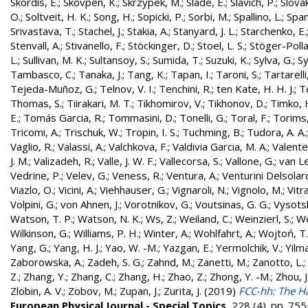
Skordis, E.
;
Skovpen, K.
;
Skrzypek, M.
;
Slade, E.
;
Slavich, P.
;
Slovak
O.
;
Soltveit, H. K.
;
Song, H.
;
Sopicki, P.
;
Sorbi, M.
;
Spallino, L.
;
Spa
Srivastava, T.
;
Stachel, J.
;
Stakia, A.
;
Stanyard, J. L.
;
Starchenko, E.
Stenvall, A.
;
Stivanello, F.
;
Stöckinger, D.
;
Stoel, L. S.
;
Stöger-Polla
L.
;
Sullivan, M. K.
;
Sultansoy, S.
;
Sumida, T.
;
Suzuki, K.
;
Sylva, G.
;
Sy
Tambasco, C.
;
Tanaka, J.
;
Tang, K.
;
Tapan, I.
;
Taroni, S.
;
Tartarelli
Tejeda-Muñoz, G.
;
Telnov, V. I.
;
Tenchini, R.
;
ten Kate, H. H. J.
;
T
Thomas, S.
;
Tiirakari, M. T.
;
Tikhomirov, V.
;
Tikhonov, D.
;
Timko, 
E.
;
Tomás Garcia, R.
;
Tommasini, D.
;
Tonelli, G.
;
Toral, F.
;
Torims,
Tricomi, A.
;
Trischuk, W.
;
Tropin, I. S.
;
Tuchming, B.
;
Tudora, A. A.
Vaglio, R.
;
Valassi, A.
;
Valchkova, F.
;
Valdivia Garcia, M. A.
;
Valente
J. M.
;
Valizadeh, R.
;
Valle, J. W. F.
;
Vallecorsa, S.
;
Vallone, G.
;
van L
Vedrine, P.
;
Velev, G.
;
Veness, R.
;
Ventura, A.
;
Venturini Delsolar
Viazlo, O.
;
Vicini, A.
;
Viehhauser, G.
;
Vignaroli, N.
;
Vignolo, M.
;
Vitr
Volpini, G.
;
von Ahnen, J.
;
Vorotnikov, G.
;
Voutsinas, G. G.
;
Vysotsk
Watson, T. P.
;
Watson, N. K.
;
Ws, Z.
;
Weiland, C.
;
Weinzierl, S.
;
We
Wilkinson, G.
;
Williams, P. H.
;
Winter, A.
;
Wohlfahrt, A.
;
Wojtoń, T.
Yang, G.
;
Yang, H. J.
;
Yao, W. -M.
;
Yazgan, E.
;
Yermolchik, V.
;
Yilma
Zaborowska, A.
;
Zadeh, S. G.
;
Zahnd, M.
;
Zanetti, M.
;
Zanotto, L.
;
Z.
;
Zhang, Y.
;
Zhang, C.
;
Zhang, H.
;
Zhao, Z.
;
Zhong, Y. -M.
;
Zhou, J
Zlobin, A. V.
;
Zobov, M.
;
Zupan, J.
;
Zurita, J.
(2019)
FCC-hh: The Ha
European Physical Journal - Special Topics
, 228 (4). pp. 7