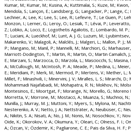
Kumar, M.
;
Kumar, M.
;
Kusina, A.
;
Kuttimalai, S.
;
Kuze, M.
;
Kwon, 
Mendola, S.
;
Lançon, E.
;
Landsberg, G.
;
Langacker, P.
;
Lange, C.
;
Lechner, A.
;
Lee, K.
;
Lee, S.
;
Lee, R.
;
Lefevre, T.
;
Le Guen, P.
;
Leh
Monzon, I.
;
Lerner, G.
;
Leroy, O.
;
Lesiak, T.
;
Lévai, P.
;
Leveratto,
Z.
;
Lobko, A.
;
Locci, E.
;
Logothetis Agaliotis, E.
;
Lombardo, M. P.
;
T.
;
Luciani, A.
;
Lueckhof, M.
;
Lunt, A. J. G.
;
Luzum, M.
;
Lyubimtsev, 
Makarenko, V.
;
Malagoli, A.
;
Malclés, J.
;
Malgeri, L.
;
Mallon, P. J.
;
Ma
P.
;
Mangano, M.
;
Manil, P.
;
Mannelli, M.
;
Marchiori, G.
;
Marhauser,
Marriott-Dodington, T.
;
Martin, R.
;
Martin, O.
;
Martin Camalich, J.
E.
;
Marzani, S.
;
Marzocca, D.
;
Marzola, L.
;
Masciocchi, S.
;
Masina, I
A.
;
McCullough, M.
;
McIntosh, P. A.
;
Meade, P.
;
Medina, L.
;
Meier,
E.
;
Meridiani, P.
;
Merk, M.
;
Mermod, P.
;
Mertens, V.
;
Mether, L.
;
M
Millet, F.
;
Minashvili, I.
;
Minervini, J. V.
;
Miralles, L. S.
;
Mirarchi, D.
;
Mohammadi Najafabadi, M.
;
Mohapatra, R. N.
;
Mokhov, N.
;
Molso
Montesinos, E.
;
Moortgat, F.
;
Morange, N.
;
Morello, G.
;
Moreno L
Morretta, V.
;
Morrone, M.
;
Mostacci, A.
;
Muanza, S.
;
Muchnoi, N.
;
Munilla, J.
;
Murray, M. J.
;
Muttoni, Y.
;
Myers, S.
;
Mylona, M.
;
Nachtm
Nesterenko, A. V.
;
Netto, J. A.
;
Nettsträter, A.
;
Neubüser, C.
;
Neu
A.
;
Nikitin, S. A.
;
Nisati, A.
;
No, J. M.
;
Nonis, M.
;
Nosochkov, Y.
;
Nová
Oide, K.
;
Okorokov, V. A.
;
Okumura, Y.
;
Oleari, C.
;
Olness, F. I.
;
On
A.
;
Özcan, V.
;
Özdemir, K.
;
Pagliarone, C. E.
;
Pais da Silva, H. F.
;
P