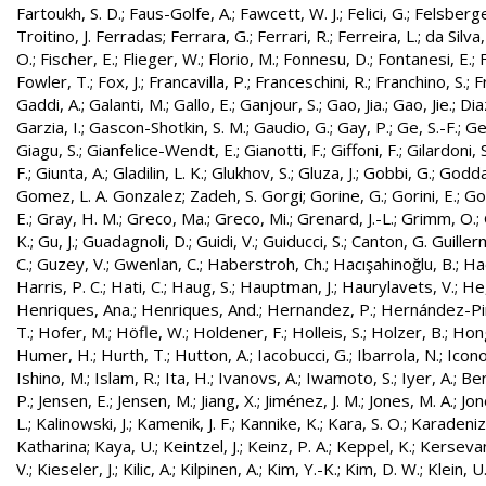
Fartoukh, S. D.
;
Faus-Golfe, A.
;
Fawcett, W. J.
;
Felici, G.
;
Felsberge
Troitino, J. Ferradas
;
Ferrara, G.
;
Ferrari, R.
;
Ferreira, L.
;
da Silva
O.
;
Fischer, E.
;
Flieger, W.
;
Florio, M.
;
Fonnesu, D.
;
Fontanesi, E.
;
Fowler, T.
;
Fox, J.
;
Francavilla, P.
;
Franceschini, R.
;
Franchino, S.
;
F
Gaddi, A.
;
Galanti, M.
;
Gallo, E.
;
Ganjour, S.
;
Gao, Jia.
;
Gao, Jie.
;
Dia
Garzia, I.
;
Gascon-Shotkin, S. M.
;
Gaudio, G.
;
Gay, P.
;
Ge, S.-F.
;
Ge
Giagu, S.
;
Gianfelice-Wendt, E.
;
Gianotti, F.
;
Giffoni, F.
;
Gilardoni, S
F.
;
Giunta, A.
;
Gladilin, L. K.
;
Glukhov, S.
;
Gluza, J.
;
Gobbi, G.
;
Godda
Gomez, L. A. Gonzalez
;
Zadeh, S. Gorgi
;
Gorine, G.
;
Gorini, E.
;
Gou
E.
;
Gray, H. M.
;
Greco, Ma.
;
Greco, Mi.
;
Grenard, J.-L.
;
Grimm, O.
;
K.
;
Gu, J.
;
Guadagnoli, D.
;
Guidi, V.
;
Guiducci, S.
;
Canton, G. Guille
C.
;
Guzey, V.
;
Gwenlan, C.
;
Haberstroh, Ch.
;
Hacışahinoğlu, B.
;
Ha
Harris, P. C.
;
Hati, C.
;
Haug, S.
;
Hauptman, J.
;
Haurylavets, V.
;
He,
Henriques, Ana.
;
Henriques, And.
;
Hernandez, P.
;
Hernández-Pint
T.
;
Hofer, M.
;
Höfle, W.
;
Holdener, F.
;
Holleis, S.
;
Holzer, B.
;
Hong
Humer, H.
;
Hurth, T.
;
Hutton, A.
;
Iacobucci, G.
;
Ibarrola, N.
;
Icon
Ishino, M.
;
Islam, R.
;
Ita, H.
;
Ivanovs, A.
;
Iwamoto, S.
;
Iyer, A.
;
Ber
P.
;
Jensen, E.
;
Jensen, M.
;
Jiang, X.
;
Jiménez, J. M.
;
Jones, M. A.
;
Jon
L.
;
Kalinowski, J.
;
Kamenik, J. F.
;
Kannike, K.
;
Kara, S. O.
;
Karadeniz
Katharina
;
Kaya, U.
;
Keintzel, J.
;
Keinz, P. A.
;
Keppel, K.
;
Kersevan
V.
;
Kieseler, J.
;
Kilic, A.
;
Kilpinen, A.
;
Kim, Y.-K.
;
Kim, D. W.
;
Klein, U