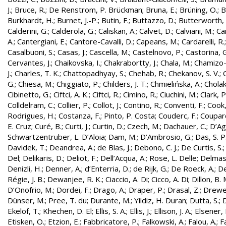
J.
;
Bruce, R.
;
De Renstrom, P. Brückman
;
Bruna, E.
;
Brüning, O.
;
B
Burkhardt, H.
;
Burnet, J.-P.
;
Butin, F.
;
Buttazzo, D.
;
Butterworth, 
Calderini, G.
;
Calderola, G.
;
Caliskan, A.
;
Calvet, D.
;
Calviani, M.
;
Cam
A.
;
Cantergiani, E.
;
Cantore-Cavalli, D.
;
Capeans, M.
;
Cardarelli, R.
Casalbuoni, S.
;
Casas, J.
;
Cascella, M.
;
Castelnovo, P.
;
Castorina, 
Cervantes, J.
;
Chaikovska, I.
;
Chakrabortty, J.
;
Chala, M.
;
Chamizo-
J.
;
Charles, T. K.
;
Chattopadhyay, S.
;
Chehab, R.
;
Chekanov, S. V.
;
G.
;
Chiesa, M.
;
Chiggiato, P.
;
Childers, J. T.
;
Chmielińska, A.
;
Cholak
Cibinetto, G.
;
Ciftci, A. K.
;
Ciftci, R.
;
Cimino, R.
;
Ciuchini, M.
;
Clark, P.
Colldelram, C.
;
Collier, P.
;
Collot, J.
;
Contino, R.
;
Conventi, F.
;
Cook,
Rodrigues, H.
;
Costanza, F.
;
Pinto, P. Costa
;
Couderc, F.
;
Coupard
E. Cruz
;
Curé, B.
;
Curti, J.
;
Curtin, D.
;
Czech, M.
;
Dachauer, C.
;
D’Ag
Schwartzentruber, L. D’Aloia
;
Dam, M.
;
D’Ambrosio, G.
;
Das, S. P
Davidek, T.
;
Deandrea, A.
;
de Blas, J.
;
Debono, C. J.
;
De Curtis, S.
Del
;
Delikaris, D.
;
Deliot, F.
;
Dell’Acqua, A.
;
Rose, L. Delle
;
Delmas
Denizli, H.
;
Denner, A.
;
d’Enterria, D.
;
de Rijk, G.
;
De Roeck, A.
;
De
Régie, J. B.
;
Dewanjee, R. K.
;
Ciaccio, A. Di
;
Cicco, A. Di
;
Dillon, B. 
D’Onofrio, M.
;
Dordei, F.
;
Drago, A.
;
Draper, P.
;
Drasal, Z.
;
Drewe
Dünser, M.
;
Pree, T. du
;
Durante, M.
;
Yildiz, H. Duran
;
Dutta, S.
;
D
Ekelof, T.
;
Khechen, D. El
;
Ellis, S. A.
;
Ellis, J.
;
Ellison, J. A.
;
Elsener, 
Etisken, O.
;
Etzion, E.
;
Fabbricatore, P.
;
Falkowski, A.
;
Falou, A.
;
Fa