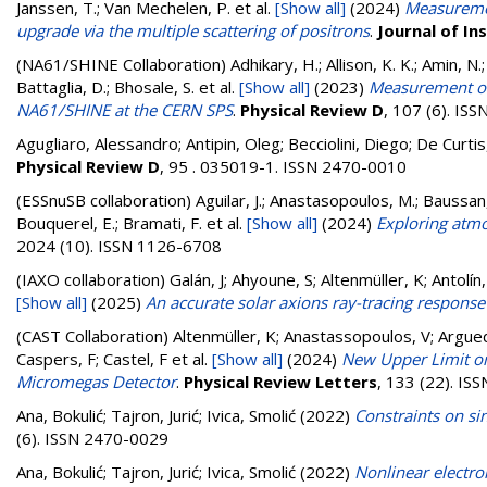
Janssen, T.; Van Mechelen, P.
et al.
[Show all]
(2024)
Measuremen
upgrade via the multiple scattering of positrons
.
Journal of I
(NA61/SHINE Collaboration)
Adhikary, H.; Allison, K. K.; Amin, N
Battaglia, D.; Bhosale, S.
et al.
[Show all]
(2023)
Measurement of 
NA61/SHINE at the CERN SPS
.
Physical Review D
, 107 (6). IS
Agugliaro, Alessandro
;
Antipin, Oleg
;
Becciolini, Diego
;
De Curtis
Physical Review D
, 95 . 035019-1. ISSN 2470-0010
(ESSnuSB collaboration)
Aguilar, J.; Anastasopoulos, M.; Baussan,
Bouquerel, E.; Bramati, F.
et al.
[Show all]
(2024)
Exploring atmo
2024 (10). ISSN 1126-6708
(IAXO collaboration)
Galán, J; Ahyoune, S; Altenmüller, K; Antolín
[Show all]
(2025)
An accurate solar axions ray-tracing respons
(CAST Collaboration)
Altenmüller, K; Anastassopoulos, V; Argueda
Caspers, F; Castel, F
et al.
[Show all]
(2024)
New Upper Limit on
Micromegas Detector
.
Physical Review Letters
, 133 (22). I
Ana, Bokulić
;
Tajron, Jurić
;
Ivica, Smolić
(2022)
Constraints on si
(6). ISSN 2470-0029
Ana, Bokulić
;
Tajron, Jurić
;
Ivica, Smolić
(2022)
Nonlinear electrom