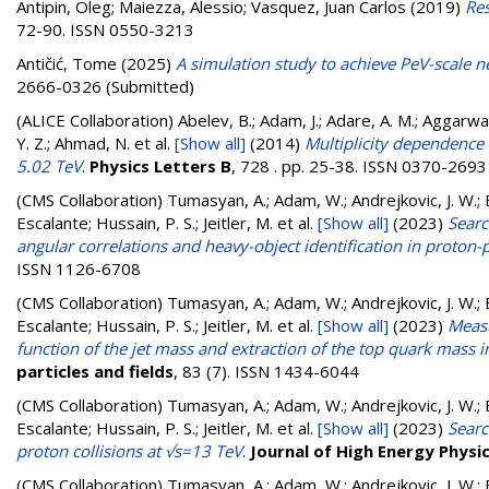
Antipin, Oleg
;
Maiezza, Alessio
;
Vasquez, Juan Carlos
(2019)
Re
72-90. ISSN 0550-3213
Antičić, Tome
(2025)
A simulation study to achieve PeV-scale n
2666-0326 (Submitted)
(ALICE Collaboration)
Abelev, B.; Adam, J.; Adare, A. M.; Aggarwal,
Y. Z.; Ahmad, N.
et al.
[Show all]
(2014)
Multiplicity dependence 
5.02 TeV
.
Physics Letters B
, 728 . pp. 25-38. ISSN 0370-2693
(CMS Collaboration)
Tumasyan, A.; Adam, W.; Andrejkovic, J. W.; B
Escalante; Hussain, P. S.; Jeitler, M.
et al.
[Show all]
(2023)
Searc
angular correlations and heavy-object identification in proton-
ISSN 1126-6708
(CMS Collaboration)
Tumasyan, A.; Adam, W.; Andrejkovic, J. W.; B
Escalante; Hussain, P. S.; Jeitler, M.
et al.
[Show all]
(2023)
Measu
function of the jet mass and extraction of the top quark mass 
particles and fields
, 83 (7). ISSN 1434-6044
(CMS Collaboration)
Tumasyan, A.; Adam, W.; Andrejkovic, J. W.; B
Escalante; Hussain, P. S.; Jeitler, M.
et al.
[Show all]
(2023)
Searc
proton collisions at √s=13 TeV
.
Journal of High Energy Physi
(CMS Collaboration)
Tumasyan, A.; Adam, W.; Andrejkovic, J. W.; B