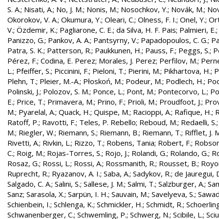
S. A.
;
Nisati, A.
;
No, J. M.
;
Nonis, M.
;
Nosochkov, Y.
;
Novák, M.
;
Nov
Okorokov, V. A.
;
Okumura, Y.
;
Oleari, C.
;
Olness, F. I.
;
Onel, Y.
;
Ort
V.
;
Özdemir, K.
;
Pagliarone, C. E.
;
da Silva, H. F. Pais
;
Palmieri, E.
Panizzo, G.
;
Pankov, A. A.
;
Pantsyrny, V.
;
Papadopoulos, C. G.
;
Pa
Patra, S. K.
;
Patterson, R.
;
Paukkunen, H.
;
Pauss, F.
;
Peggs, S.
;
P
Pérez, F.
;
Codina, E. Perez
;
Morales, J. Perez
;
Perfilov, M.
;
Pern
L.
;
Pfeiffer, S.
;
Piccinini, F.
;
Pieloni, T.
;
Pierini, M.
;
Pikhartova, H.
;
P
Plehn, T.
;
Pleier, M.-A.
;
Płoskoń, M.
;
Podeur, M.
;
Podlech, H.
;
Pod
Polinski, J.
;
Polozov, S. M.
;
Ponce, L.
;
Pont, M.
;
Pontecorvo, L.
;
Po
E.
;
Price, T.
;
Primavera, M.
;
Prino, F.
;
Prioli, M.
;
Proudfoot, J.
;
Prov
M.
;
Pyarelal, A.
;
Quack, H.
;
Quispe, M.
;
Racioppi, A.
;
Rafique, H.
;
R
Ratoff, P.
;
Ravotti, F.
;
Teles, P. Rebello
;
Reboud, M.
;
Redaelli, S.
M.
;
Riegler, W.
;
Riemann, S.
;
Riemann, B.
;
Riemann, T.
;
Rifflet, J. 
Rivetti, A.
;
Rivkin, L.
;
Rizzo, T.
;
Robens, Tania
;
Robert, F.
;
Robson,
C.
;
Roig, M.
;
Rojas-Torres, S.
;
Rojo, J.
;
Rolandi, G.
;
Rolando, G.
;
Ro
Rosaz, G.
;
Rossi, L.
;
Rossi, A.
;
Rossmanith, R.
;
Rousset, B.
;
Royon
Ruprecht, R.
;
Ryazanov, A. I.
;
Saba, A.
;
Sadykov, R.
;
de Jauregui, 
Salgado, C. A.
;
Salini, S.
;
Sallese, J. M.
;
Salmi, T.
;
Salzburger, A.
;
Sam
Sanz
;
Sarasola, X.
;
Sarpün, I. H.
;
Sauvain, M.
;
Savelyeva, S.
;
Sawad
Schienbein, I.
;
Schlenga, K.
;
Schmickler, H.
;
Schmidt, R.
;
Schoerling
Schwanenberger, C.
;
Schwemling, P.
;
Schwerg, N.
;
Scibile, L.
;
Sciu