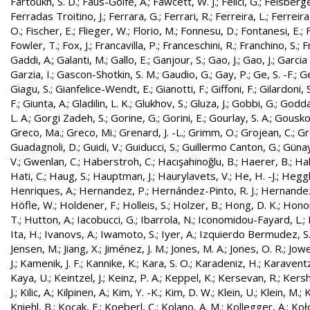
Fartoukh, S. D.
;
Faus-Golfe, A.
;
Fawcett, W. J.
;
Felici, G.
;
Felsberge
Ferradas Troitino, J.
;
Ferrara, G.
;
Ferrari, R.
;
Ferreira, L.
;
Ferreira
O.
;
Fischer, E.
;
Flieger, W.
;
Florio, M.
;
Fonnesu, D.
;
Fontanesi, E.
;
Fowler, T.
;
Fox, J.
;
Francavilla, P.
;
Franceschini, R.
;
Franchino, S.
;
F
Gaddi, A.
;
Galanti, M.
;
Gallo, E.
;
Ganjour, S.
;
Gao, J.
;
Gao, J.
;
Garcia 
Garzia, I.
;
Gascon-Shotkin, S. M.
;
Gaudio, G.
;
Gay, P.
;
Ge, S. -F.
;
G
Giagu, S.
;
Gianfelice-Wendt, E.
;
Gianotti, F.
;
Giffoni, F.
;
Gilardoni, S
F.
;
Giunta, A.
;
Gladilin, L. K.
;
Glukhov, S.
;
Gluza, J.
;
Gobbi, G.
;
Godda
L. A.
;
Gorgi Zadeh, S.
;
Gorine, G.
;
Gorini, E.
;
Gourlay, S. A.
;
Gouskos
Greco, Ma.
;
Greco, Mi.
;
Grenard, J. -L.
;
Grimm, O.
;
Grojean, C.
;
Gr
Guadagnoli, D.
;
Guidi, V.
;
Guiducci, S.
;
Guillermo Canton, G.
;
Günay
V.
;
Gwenlan, C.
;
Haberstroh, C.
;
Hacışahinoğlu, B.
;
Haerer, B.
;
Hah
Hati, C.
;
Haug, S.
;
Hauptman, J.
;
Haurylavets, V.
;
He, H. -J.
;
Heggli
Henriques, A.
;
Hernandez, P.
;
Hernández-Pinto, R. J.
;
Hernandez
Höfle, W.
;
Holdener, F.
;
Holleis, S.
;
Holzer, B.
;
Hong, D. K.
;
Honor
T.
;
Hutton, A.
;
Iacobucci, G.
;
Ibarrola, N.
;
Iconomidou-Fayard, L.
;
Ita, H.
;
Ivanovs, A.
;
Iwamoto, S.
;
Iyer, A.
;
Izquierdo Bermudez, S
Jensen, M.
;
Jiang, X.
;
Jiménez, J. M.
;
Jones, M. A.
;
Jones, O. R.
;
Jowe
J.
;
Kamenik, J. F.
;
Kannike, K.
;
Kara, S. O.
;
Karadeniz, H.
;
Karaventz
Kaya, U.
;
Keintzel, J.
;
Keinz, P. A.
;
Keppel, K.
;
Kersevan, R.
;
Kersh
J.
;
Kilic, A.
;
Kilpinen, A.
;
Kim, Y. -K.
;
Kim, D. W.
;
Klein, U.
;
Klein, M.
;
K
Kniehl, B.
;
Kocak, F.
;
Koeberl, C.
;
Kolano, A. M.
;
Kollegger, A.
;
Koło