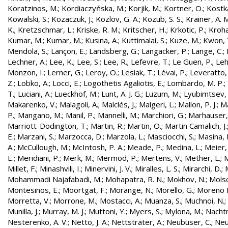
Koratzinos, M.
;
Kordiaczyńska, M.
;
Korjik, M.
;
Kortner, O.
;
Kostka
Kowalski, S.
;
Kozaczuk, J.
;
Kozlov, G. A.
;
Kozub, S. S.
;
Krainer, A. 
K.
;
Kretzschmar, L.
;
Kriske, R. M.
;
Kritscher, H.
;
Krkotic, P.
;
Kroha
Kumar, M.
;
Kumar, M.
;
Kusina, A.
;
Kuttimalai, S.
;
Kuze, M.
;
Kwon, 
Mendola, S.
;
Lançon, E.
;
Landsberg, G.
;
Langacker, P.
;
Lange, C.
;
Lechner, A.
;
Lee, K.
;
Lee, S.
;
Lee, R.
;
Lefevre, T.
;
Le Guen, P.
;
Leh
Monzon, I.
;
Lerner, G.
;
Leroy, O.
;
Lesiak, T.
;
Lévai, P.
;
Leveratto,
Z.
;
Lobko, A.
;
Locci, E.
;
Logothetis Agaliotis, E.
;
Lombardo, M. P.
;
T.
;
Luciani, A.
;
Lueckhof, M.
;
Lunt, A. J. G.
;
Luzum, M.
;
Lyubimtsev, 
Makarenko, V.
;
Malagoli, A.
;
Malclés, J.
;
Malgeri, L.
;
Mallon, P. J.
;
Ma
P.
;
Mangano, M.
;
Manil, P.
;
Mannelli, M.
;
Marchiori, G.
;
Marhauser,
Marriott-Dodington, T.
;
Martin, R.
;
Martin, O.
;
Martin Camalich, J.
E.
;
Marzani, S.
;
Marzocca, D.
;
Marzola, L.
;
Masciocchi, S.
;
Masina, I
A.
;
McCullough, M.
;
McIntosh, P. A.
;
Meade, P.
;
Medina, L.
;
Meier,
E.
;
Meridiani, P.
;
Merk, M.
;
Mermod, P.
;
Mertens, V.
;
Mether, L.
;
M
Millet, F.
;
Minashvili, I.
;
Minervini, J. V.
;
Miralles, L. S.
;
Mirarchi, D.
;
Mohammadi Najafabadi, M.
;
Mohapatra, R. N.
;
Mokhov, N.
;
Molso
Montesinos, E.
;
Moortgat, F.
;
Morange, N.
;
Morello, G.
;
Moreno L
Morretta, V.
;
Morrone, M.
;
Mostacci, A.
;
Muanza, S.
;
Muchnoi, N.
;
Munilla, J.
;
Murray, M. J.
;
Muttoni, Y.
;
Myers, S.
;
Mylona, M.
;
Nachtm
Nesterenko, A. V.
;
Netto, J. A.
;
Nettsträter, A.
;
Neubüser, C.
;
Neu