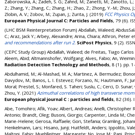
Zaborowska, A.
;
Zadeh, S. G.
;
Zahnd, M.
;
Zanetti, M.
;
Zanotto, L.
;
Z.
;
Zhang, Y.
;
Zhang, C.
;
Zhang, H.
;
Zhao, Z.
;
Zhong, Y.-M.
;
Zhou, J.
Zlobin, A. V.
;
Zobov, M.
;
Zupan, J.
;
Zurita, J.
(2019)
FCC Physics Op
European Physical Journal C: Particles and Fields
, 79 (6). 
(LHC BSM Reinterpretation Forum)
Abdallah, Waleed; AbdusSal
C.; Araz, Jack Y.; Arbey, Alexandre; Arina, Chiara; Athron, Peter
et
and recommendations after run 2
.
SciPost Physics
, 9 (2). IS
(CEPC Study Group)
Abdallah, Waleed; de Freitas, Tiago Carlos
Aleem, Abid; Altmannshofer, Wolfgang; Alves, Fabio; An, Weimi
Radiation Detection Technology and Methods
, 8 (1). pp.
Abdulhamid, M.
;
Al-Mashad, M. A.
;
Martinez, A. Bermudez
;
Bonom
Davydov, M.
;
Banos, L. I. Estevez
;
Forzano, N.
;
Hautmann, F.
;
Ju
Moral
;
Prestel, S.
;
Monfared, S. Taheri
;
Suslu, C.
;
Cerci, D. Sunar
;
Zhou, Y.
(2021)
Azimuthal correlations of high transverse mom
European physical journal C : particles and fields
, 82 (36)
Abe, Tomohiro
;
Afik, Yoav
;
Albert, Andreas
;
Anelli, Christopher R
Antonio
;
Brandt, Oleg
;
Busoni, Giorgio
;
Carpenter, Linda M.
;
Che
Marie-Helene
;
Gerosa, Raffaele
;
Gori, Stefania
;
Gramling, Johan
Henkelmann, Lars
;
Hisano, Junji
;
Huitfeldt, Anders
;
Ippolito, Val
Maltoni, Fabio
;
Muehlleitner, Margarete
;
No, Jose M.
;
Pani, Prisci