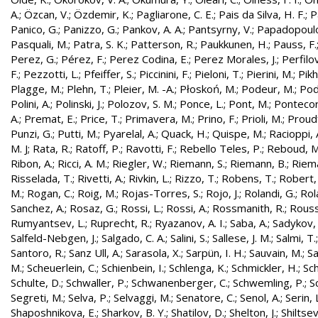
A.
;
Özcan, V.
;
Özdemir, K.
;
Pagliarone, C. E.
;
Pais da Silva, H. F.
;
P
Panico, G.
;
Panizzo, G.
;
Pankov, A. A.
;
Pantsyrny, V.
;
Papadopoulo
Pasquali, M.
;
Patra, S. K.
;
Patterson, R.
;
Paukkunen, H.
;
Pauss, F.
Perez, G.
;
Pérez, F.
;
Perez Codina, E.
;
Perez Morales, J.
;
Perfilo
F.
;
Pezzotti, L.
;
Pfeiffer, S.
;
Piccinini, F.
;
Pieloni, T.
;
Pierini, M.
;
Pikh
Plagge, M.
;
Plehn, T.
;
Pleier, M. -A.
;
Płoskoń, M.
;
Podeur, M.
;
Pod
Polini, A.
;
Polinski, J.
;
Polozov, S. M.
;
Ponce, L.
;
Pont, M.
;
Pontecor
A.
;
Premat, E.
;
Price, T.
;
Primavera, M.
;
Prino, F.
;
Prioli, M.
;
Proudf
Punzi, G.
;
Putti, M.
;
Pyarelal, A.
;
Quack, H.
;
Quispe, M.
;
Racioppi, 
M. J
;
Rata, R.
;
Ratoff, P.
;
Ravotti, F.
;
Rebello Teles, P.
;
Reboud, M
Ribon, A.
;
Ricci, A. M.
;
Riegler, W.
;
Riemann, S.
;
Riemann, B.
;
Riema
Risselada, T.
;
Rivetti, A.
;
Rivkin, L.
;
Rizzo, T.
;
Robens, T.
;
Robert, 
M.
;
Rogan, C.
;
Roig, M.
;
Rojas-Torres, S.
;
Rojo, J.
;
Rolandi, G.
;
Rol
Sanchez, A.
;
Rosaz, G.
;
Rossi, L.
;
Rossi, A.
;
Rossmanith, R.
;
Rouss
Rumyantsev, L.
;
Ruprecht, R.
;
Ryazanov, A. I.
;
Saba, A.
;
Sadykov, 
Salfeld-Nebgen, J.
;
Salgado, C. A.
;
Salini, S.
;
Sallese, J. M.
;
Salmi, T.
Santoro, R.
;
Sanz Ull, A.
;
Sarasola, X.
;
Sarpün, I. H.
;
Sauvain, M.
;
Sa
M.
;
Scheuerlein, C.
;
Schienbein, I.
;
Schlenga, K.
;
Schmickler, H.
;
Sch
Schulte, D.
;
Schwaller, P.
;
Schwanenberger, C.
;
Schwemling, P.
;
S
Segreti, M.
;
Selva, P.
;
Selvaggi, M.
;
Senatore, C.
;
Senol, A.
;
Serin, 
Shaposhnikova, E.
;
Sharkov, B. Y.
;
Shatilov, D.
;
Shelton, J.
;
Shiltsev