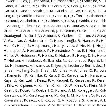
Fowler, T.
;
Fox, J.
;
Francavilla, P.
;
Franceschini, R.
;
Franchino, S.
;
F
Gaddi, A.
;
Galanti, M.
;
Gallo, E.
;
Ganjour, S.
;
Gao, J.
;
Gao, J.
;
Garcia 
Garzia, I.
;
Gascon-Shotkin, S. M.
;
Gaudio, G.
;
Gay, P.
;
Ge, S. -F.
;
G
Giagu, S.
;
Gianfelice-Wendt, E.
;
Gianotti, F.
;
Giffoni, F.
;
Gilardoni, S
F.
;
Giunta, A.
;
Gladilin, L. K.
;
Glukhov, S.
;
Gluza, J.
;
Gobbi, G.
;
Godda
L. A.
;
Gorgi Zadeh, S.
;
Gorine, G.
;
Gorini, E.
;
Gourlay, S. A.
;
Gouskos
Greco, Ma.
;
Greco, Mi.
;
Grenard, J. -L.
;
Grimm, O.
;
Grojean, C.
;
Gr
Guadagnoli, D.
;
Guidi, V.
;
Guiducci, S.
;
Guillermo Canton, G.
;
Günay
V.
;
Gwenlan, C.
;
Haberstroh, C.
;
Hacışahinoğlu, B.
;
Haerer, B.
;
Hah
Hati, C.
;
Haug, S.
;
Hauptman, J.
;
Haurylavets, V.
;
He, H. -J.
;
Heggli
Henriques, A.
;
Hernandez, P.
;
Hernández-Pinto, R. J.
;
Hernandez
Höfle, W.
;
Holdener, F.
;
Holleis, S.
;
Holzer, B.
;
Hong, D. K.
;
Honor
T.
;
Hutton, A.
;
Iacobucci, G.
;
Ibarrola, N.
;
Iconomidou-Fayard, L.
;
Ita, H.
;
Ivanovs, A.
;
Iwamoto, S.
;
Iyer, A.
;
Izquierdo Bermudez, S
Jensen, M.
;
Jiang, X.
;
Jiménez, J. M.
;
Jones, M. A.
;
Jones, O. R.
;
Jowe
J.
;
Kamenik, J. F.
;
Kannike, K.
;
Kara, S. O.
;
Karadeniz, H.
;
Karaventz
Kaya, U.
;
Keintzel, J.
;
Keinz, P. A.
;
Keppel, K.
;
Kersevan, R.
;
Kersh
J.
;
Kilic, A.
;
Kilpinen, A.
;
Kim, Y. -K.
;
Kim, D. W.
;
Klein, U.
;
Klein, M.
;
K
Kniehl, B.
;
Kocak, F.
;
Koeberl, C.
;
Kolano, A. M.
;
Kollegger, A.
;
Koło
Koratzinos, M.
;
Kordiaczyńska, M.
;
Korjik, M.
;
Kortner, O.
;
Kostka
Kowalski, S.
;
Kozaczuk, J.
;
Kozlov, G. A.
;
Kozub, S. S.
;
Krainer, A. 
K.
;
Kretzschmar, L.
;
Kriske, R. M.
;
Kritscher, H.
;
Krkotic, P.
;
Kroha