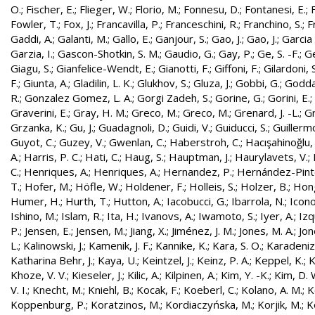
O.
;
Fischer, E.
;
Flieger, W.
;
Florio, M.
;
Fonnesu, D.
;
Fontanesi, E.
;
Fowler, T.
;
Fox, J.
;
Francavilla, P.
;
Franceschini, R.
;
Franchino, S.
;
F
Gaddi, A.
;
Galanti, M.
;
Gallo, E.
;
Ganjour, S.
;
Gao, J.
;
Gao, J.
;
Garcia 
Garzia, I.
;
Gascon-Shotkin, S. M.
;
Gaudio, G.
;
Gay, P.
;
Ge, S. -F.
;
G
Giagu, S.
;
Gianfelice-Wendt, E.
;
Gianotti, F.
;
Giffoni, F.
;
Gilardoni, S
F.
;
Giunta, A.
;
Gladilin, L. K.
;
Glukhov, S.
;
Gluza, J.
;
Gobbi, G.
;
Godda
R.
;
Gonzalez Gomez, L. A.
;
Gorgi Zadeh, S.
;
Gorine, G.
;
Gorini, E.
;
Graverini, E.
;
Gray, H. M.
;
Greco, M.
;
Greco, M.
;
Grenard, J. -L.
;
G
Grzanka, K.
;
Gu, J.
;
Guadagnoli, D.
;
Guidi, V.
;
Guiducci, S.
;
Guillerm
Guyot, C.
;
Guzey, V.
;
Gwenlan, C.
;
Haberstroh, C.
;
Hacışahinoğlu,
A.
;
Harris, P. C.
;
Hati, C.
;
Haug, S.
;
Hauptman, J.
;
Haurylavets, V.
;
C.
;
Henriques, A.
;
Henriques, A.
;
Hernandez, P.
;
Hernández-Pinto,
T.
;
Hofer, M.
;
Höfle, W.
;
Holdener, F.
;
Holleis, S.
;
Holzer, B.
;
Hong
Humer, H.
;
Hurth, T.
;
Hutton, A.
;
Iacobucci, G.
;
Ibarrola, N.
;
Icon
Ishino, M.
;
Islam, R.
;
Ita, H.
;
Ivanovs, A.
;
Iwamoto, S.
;
Iyer, A.
;
Izq
P.
;
Jensen, E.
;
Jensen, M.
;
Jiang, X.
;
Jiménez, J. M.
;
Jones, M. A.
;
Jon
L.
;
Kalinowski, J.
;
Kamenik, J. F.
;
Kannike, K.
;
Kara, S. O.
;
Karadeniz
Katharina Behr, J.
;
Kaya, U.
;
Keintzel, J.
;
Keinz, P. A.
;
Keppel, K.
;
K
Khoze, V. V.
;
Kieseler, J.
;
Kilic, A.
;
Kilpinen, A.
;
Kim, Y. -K.
;
Kim, D. 
V. I.
;
Knecht, M.
;
Kniehl, B.
;
Kocak, F.
;
Koeberl, C.
;
Kolano, A. M.
;
K
Koppenburg, P.
;
Koratzinos, M.
;
Kordiaczyńska, M.
;
Korjik, M.
;
K