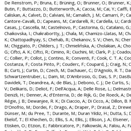
De Renstrom, P.
;
Bruna, E.
;
Brüning, O.
;
Brunner, O.
;
Brunner, K.
Butin, F.
;
Buttazzo, D.
;
Butterworth, A.
;
Caccia, M.
;
Cai, Y.
;
Caiffi, 
Caliskan, A.
;
Calvet, D.
;
Calviani, M.
;
Camalich, J. M.
;
Camarri, P.
;
Ca
Cantore-Cavalli, D.
;
Capeans, M.
;
Cardarelli, R.
;
Cardella, U.
;
Cardi
Casas, J.
;
Cascella, M.
;
Castelnovo, P.
;
Castorina, G.
;
Catalano, G.
Chaikovska, I.
;
Chakrabortty, J.
;
Chala, M.
;
Chamizo-Llatas, M.
;
Ch
K.
;
Chattopadhyay, S.
;
Chehab, R.
;
Chekanov, S. V.
;
Chen, N.
;
Cher
M.
;
Chiggiato, P.
;
Childers, J. T.
;
Chmielińska, A.
;
Cholakian, A.
;
Cho
G.
;
Ciftci, A. K.
;
Ciftci, R.
;
Cimino, R.
;
Ciuchini, M.
;
Clark, P. J.
;
Coadou
C.
;
Collier, P.
;
Collot, J.
;
Contino, R.
;
Conventi, F.
;
Cook, C. T. A.
;
Coo
Costanza, F.
;
Costa Pinto, P.
;
Couderc, F.
;
Coupard, J.
;
Craig, N.
;
C
B.
;
Curti, J.
;
Curtin, D.
;
Czech, M.
;
Dachauer, C.
;
D’Agnolo, R. T.
;
Da
Schwartzentruber, L.
;
Dam, M.
;
D’Ambrosio, G.
;
Das, S. P.
;
DasBa
Davidek, T.
;
Deandrea, A.
;
de Blas, J.
;
Debono, C. J.
;
De Curtis, S.
V.
;
Delikaris, D.
;
Deliot, F.
;
Dell’Acqua, A.
;
Delle Rose, L.
;
Delmastr
Denizli, H.
;
Denner, A.
;
d’Enterria, D.
;
de Rijk, G.
;
De Roeck, A.
;
De
Régie, J. B.
;
Dewanjee, R. K.
;
Di Ciaccio, A.
;
Di Cicco, A.
;
Dillon, B. 
D’Onofrio, M.
;
Dordei, F.
;
Drago, A.
;
Draper, P.
;
Drasal, Z.
;
Drewe
Dünser, M.
;
du Pree, T.
;
Durante, M.
;
Duran Yildiz, H.
;
Dutta, S.
;
D
Ekelof, T.
;
El Khechen, D.
;
Ellis, S. A.
;
Ellis, J.
;
Ellison, J. A.
;
Elsener, 
Etisken, O.
;
Etzion, E.
;
Fabbricatore, P.
;
Falkowski, A.
;
Falou, A.
;
Fa