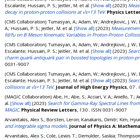
Escalante; Hussain, P. S.; Jeitler, M.
et al.
[Show all]
(2023)
Measu
decay in proton-proton collisions at √s=13 TeV
.
Physics Lette
(CMS Collaboration)
Tumasyan, A.; Adam, W.; Andrejkovic, J. W.; B
A.; Hussain, P. S.; Jeitler, M.
et al.
[Show all]
(2023)
Measurement 
fd/fu on B Meson Kinematic Variables in Proton-Proton Collisi
(CMS Collaboration)
Tumasyan, A.; Adam, W.; Andrejkovic, J. W.; B
Escalante; Hussain, P. S.; Jeitler, M.
et al.
[Show all]
(2023)
Searc
charm quark-antiquark pair in boosted topologies in proton-pr
0031-9007
(CMS Collaboration)
Tumasyan, A.; Adam, W.; Andrejkovic, J. W.; B
Escalante; Hussain, P. S.; Jeitler, M.
et al.
[Show all]
(2023)
Searc
collisions at √s=13 TeV
.
Journal of High Energy Physics
, 07 
(MAGIC Collaboration)
Abe, H.; Abe, S.; Acciari, V. A.; Aniello, T.;
al.
[Show all]
(2023)
Search for Gamma-Ray Spectral Lines from 
MAGIC
.
Physical Review Letters
, 130 . ISSN 0031-9007
Arvanitakis, Alex S.
;
Borsten, Leron
;
Kanakaris, Dimitr
;
Kim, Hyu
and integrable sigma models
.
Journal of Physics A: Mathema
Arvanitakis, Alex S.
;
Cole, Lewis T.
;
Demulder, Saskia
;
Thompson,