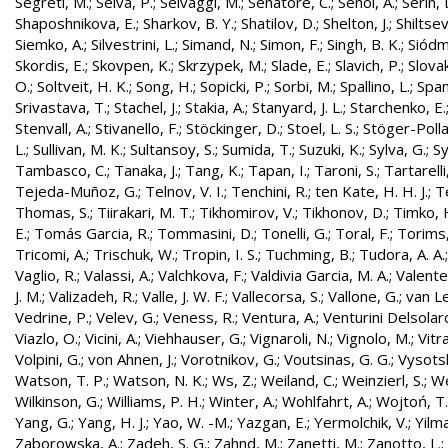
Segreti, M.
;
Selva, P.
;
Selvaggi, M.
;
Senatore, C.
;
Senol, A.
;
Serin, 
Shaposhnikova, E.
;
Sharkov, B. Y.
;
Shatilov, D.
;
Shelton, J.
;
Shiltsev
Siemko, A.
;
Silvestrini, L.
;
Simand, N.
;
Simon, F.
;
Singh, B. K.
;
Siódm
Skordis, E.
;
Skovpen, K.
;
Skrzypek, M.
;
Slade, E.
;
Slavich, P.
;
Slovak
O.
;
Soltveit, H. K.
;
Song, H.
;
Sopicki, P.
;
Sorbi, M.
;
Spallino, L.
;
Spa
Srivastava, T.
;
Stachel, J.
;
Stakia, A.
;
Stanyard, J. L.
;
Starchenko, E.
Stenvall, A.
;
Stivanello, F.
;
Stöckinger, D.
;
Stoel, L. S.
;
Stöger-Polla
L.
;
Sullivan, M. K.
;
Sultansoy, S.
;
Sumida, T.
;
Suzuki, K.
;
Sylva, G.
;
Sy
Tambasco, C.
;
Tanaka, J.
;
Tang, K.
;
Tapan, I.
;
Taroni, S.
;
Tartarelli
Tejeda-Muñoz, G.
;
Telnov, V. I.
;
Tenchini, R.
;
ten Kate, H. H. J.
;
T
Thomas, S.
;
Tiirakari, M. T.
;
Tikhomirov, V.
;
Tikhonov, D.
;
Timko, 
E.
;
Tomás Garcia, R.
;
Tommasini, D.
;
Tonelli, G.
;
Toral, F.
;
Torims,
Tricomi, A.
;
Trischuk, W.
;
Tropin, I. S.
;
Tuchming, B.
;
Tudora, A. A.
Vaglio, R.
;
Valassi, A.
;
Valchkova, F.
;
Valdivia Garcia, M. A.
;
Valente
J. M.
;
Valizadeh, R.
;
Valle, J. W. F.
;
Vallecorsa, S.
;
Vallone, G.
;
van L
Vedrine, P.
;
Velev, G.
;
Veness, R.
;
Ventura, A.
;
Venturini Delsolar
Viazlo, O.
;
Vicini, A.
;
Viehhauser, G.
;
Vignaroli, N.
;
Vignolo, M.
;
Vitr
Volpini, G.
;
von Ahnen, J.
;
Vorotnikov, G.
;
Voutsinas, G. G.
;
Vysotsk
Watson, T. P.
;
Watson, N. K.
;
Ws, Z.
;
Weiland, C.
;
Weinzierl, S.
;
We
Wilkinson, G.
;
Williams, P. H.
;
Winter, A.
;
Wohlfahrt, A.
;
Wojtoń, T.
Yang, G.
;
Yang, H. J.
;
Yao, W. -M.
;
Yazgan, E.
;
Yermolchik, V.
;
Yilma
Zaborowska, A.
;
Zadeh, S. G.
;
Zahnd, M.
;
Zanetti, M.
;
Zanotto, L.
;