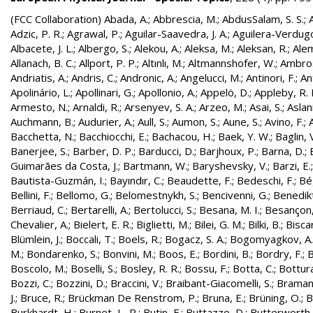
(FCC Collaboration)
Abada, A.
;
Abbrescia, M.
;
AbdusSalam, S. S.
;
Adzic, P. R.
;
Agrawal, P.
;
Aguilar-Saavedra, J. A.
;
Aguilera-Verdugo, 
Albacete, J. L.
;
Albergo, S.
;
Alekou, A.
;
Aleksa, M.
;
Aleksan, R.
;
Ale
Allanach, B. C.
;
Allport, P. P.
;
Altınlı, M.
;
Altmannshofer, W.
;
Ambros
Andriatis, A.
;
Andris, C.
;
Andronic, A.
;
Angelucci, M.
;
Antinori, F.
;
An
Apolinário, L.
;
Apollinari, G.
;
Apollonio, A.
;
Appelö, D.
;
Appleby, R. 
Armesto, N.
;
Arnaldi, R.
;
Arsenyev, S. A.
;
Arzeo, M.
;
Asai, S.
;
Aslan
Auchmann, B.
;
Audurier, A.
;
Aull, S.
;
Aumon, S.
;
Aune, S.
;
Avino, F.
;
Bacchetta, N.
;
Bacchiocchi, E.
;
Bachacou, H.
;
Baek, Y. W.
;
Baglin, 
Banerjee, S.
;
Barber, D. P.
;
Barducci, D.
;
Barjhoux, P.
;
Barna, D.
;
Guimarães da Costa, J.
;
Bartmann, W.
;
Baryshevsky, V.
;
Barzi, E.
Bautista-Guzmán, I.
;
Bayındır, C.
;
Beaudette, F.
;
Bedeschi, F.
;
Bé
Bellini, F.
;
Bellomo, G.
;
Belomestnykh, S.
;
Bencivenni, G.
;
Benedikt
Berriaud, C.
;
Bertarelli, A.
;
Bertolucci, S.
;
Besana, M. I.
;
Besançon,
Chevalier, A.
;
Bielert, E. R.
;
Biglietti, M.
;
Bilei, G. M.
;
Bilki, B.
;
Biscar
Blümlein, J.
;
Boccali, T.
;
Boels, R.
;
Bogacz, S. A.
;
Bogomyagkov, A.
M.
;
Bondarenko, S.
;
Bonvini, M.
;
Boos, E.
;
Bordini, B.
;
Bordry, F.
;
B
Boscolo, M.
;
Boselli, S.
;
Bosley, R. R.
;
Bossu, F.
;
Botta, C.
;
Bottura
Bozzi, C.
;
Bozzini, D.
;
Braccini, V.
;
Braibant-Giacomelli, S.
;
Bramant
J.
;
Bruce, R.
;
Brückman De Renstrom, P.
;
Bruna, E.
;
Brüning, O.
;
B
Burkhardt, H.
;
Burnet, J. -P.
;
Butin, F.
;
Buttazzo, D.
;
Butterworth,