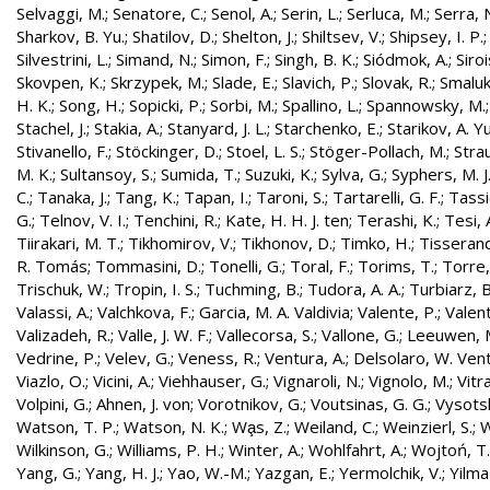
Selvaggi, M.
;
Senatore, C.
;
Senol, A.
;
Serin, L.
;
Serluca, M.
;
Serra, 
Sharkov, B. Yu.
;
Shatilov, D.
;
Shelton, J.
;
Shiltsev, V.
;
Shipsey, I. P.
Silvestrini, L.
;
Simand, N.
;
Simon, F.
;
Singh, B. K.
;
Siódmok, A.
;
Siroi
Skovpen, K.
;
Skrzypek, M.
;
Slade, E.
;
Slavich, P.
;
Slovak, R.
;
Smaluk
H. K.
;
Song, H.
;
Sopicki, P.
;
Sorbi, M.
;
Spallino, L.
;
Spannowsky, M.
Stachel, J.
;
Stakia, A.
;
Stanyard, J. L.
;
Starchenko, E.
;
Starikov, A. Yu
Stivanello, F.
;
Stöckinger, D.
;
Stoel, L. S.
;
Stöger-Pollach, M.
;
Stra
M. K.
;
Sultansoy, S.
;
Sumida, T.
;
Suzuki, K.
;
Sylva, G.
;
Syphers, M. J
C.
;
Tanaka, J.
;
Tang, K.
;
Tapan, I.
;
Taroni, S.
;
Tartarelli, G. F.
;
Tassie
G.
;
Telnov, V. I.
;
Tenchini, R.
;
Kate, H. H. J. ten
;
Terashi, K.
;
Tesi, 
Tiirakari, M. T.
;
Tikhomirov, V.
;
Tikhonov, D.
;
Timko, H.
;
Tisserand
R. Tomás
;
Tommasini, D.
;
Tonelli, G.
;
Toral, F.
;
Torims, T.
;
Torre,
Trischuk, W.
;
Tropin, I. S.
;
Tuchming, B.
;
Tudora, A. A.
;
Turbiarz, B
Valassi, A.
;
Valchkova, F.
;
Garcia, M. A. Valdivia
;
Valente, P.
;
Valent
Valizadeh, R.
;
Valle, J. W. F.
;
Vallecorsa, S.
;
Vallone, G.
;
Leeuwen, 
Vedrine, P.
;
Velev, G.
;
Veness, R.
;
Ventura, A.
;
Delsolaro, W. Vent
Viazlo, O.
;
Vicini, A.
;
Viehhauser, G.
;
Vignaroli, N.
;
Vignolo, M.
;
Vitr
Volpini, G.
;
Ahnen, J. von
;
Vorotnikov, G.
;
Voutsinas, G. G.
;
Vysotsk
Watson, T. P.
;
Watson, N. K.
;
Wa̧s, Z.
;
Weiland, C.
;
Weinzierl, S.
;
W
Wilkinson, G.
;
Williams, P. H.
;
Winter, A.
;
Wohlfahrt, A.
;
Wojtoń, T.
Yang, G.
;
Yang, H. J.
;
Yao, W.-M.
;
Yazgan, E.
;
Yermolchik, V.
;
Yilma