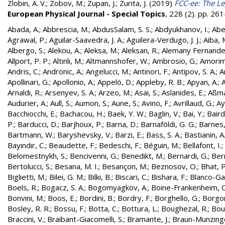
Zlobin, A. V.
;
Zobov, M.
;
Zupan, J.
;
Zurita, J.
(2019)
FCC-ee: The Le
European Physical Journal - Special Topics
, 228 (2). pp. 2
Abada, A.
;
Abbrescia, M.
;
AbdusSalam, S. S.
;
Abdyukhanov, I.
;
Abe
Agrawal, P.
;
Aguilar-Saavedra, J. A.
;
Aguilera-Verdugo, J. J.
;
Aiba, 
Albergo, S.
;
Alekou, A.
;
Aleksa, M.
;
Aleksan, R.
;
Alemany Fernandez
Allport, P. P.
;
Altınlı, M.
;
Altmannshofer, W.
;
Ambrosio, G.
;
Amorim
Andris, C.
;
Andronic, A.
;
Angelucci, M.
;
Antinori, F.
;
Antipov, S. A.
;
A
Apollinari, G.
;
Apollonio, A.
;
Appelö, D.
;
Appleby, R. B.
;
Apyan, A.
;
A
Arnaldi, R.
;
Arsenyev, S. A.
;
Arzeo, M.
;
Asai, S.
;
Aslanides, E.
;
Aßma
Audurier, A.
;
Aull, S.
;
Aumon, S.
;
Aune, S.
;
Avino, F.
;
Avrillaud, G.
;
Ay
Bacchiocchi, E.
;
Bachacou, H.
;
Baek, Y. W.
;
Baglin, V.
;
Bai, Y.
;
Baird
P.
;
Barducci, D.
;
Barjhoux, P.
;
Barna, D.
;
Barnaföldi, G. G.
;
Barnes, 
Bartmann, W.
;
Baryshevsky, V.
;
Barzi, E.
;
Bass, S. A.
;
Bastianin, A
Bayındır, C.
;
Beaudette, F.
;
Bedeschi, F.
;
Béguin, M.
;
Bellafont, I.
;
Belomestnykh, S.
;
Bencivenni, G.
;
Benedikt, M.
;
Bernardi, G.
;
Bern
Bertolucci, S.
;
Besana, M. I.
;
Besançon, M.
;
Beznosov, O.
;
Bhat, P
Biglietti, M.
;
Bilei, G. M.
;
Bilki, B.
;
Biscari, C.
;
Bishara, F.
;
Blanco-Gar
Boels, R.
;
Bogacz, S. A.
;
Bogomyagkov, A.
;
Boine-Frankenheim, 
Bonvini, M.
;
Boos, E.
;
Bordini, B.
;
Bordry, F.
;
Borghello, G.
;
Borgon
Bosley, R. R.
;
Bossu, F.
;
Botta, C.
;
Bottura, L.
;
Boughezal, R.
;
Bout
Braccini, V.
;
Braibant-Giacomelli, S.
;
Bramante, J.
;
Braun-Munzinge