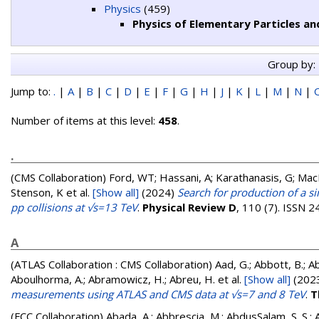
Physics
(459)
Physics of Elementary Particles an
Group by:
Jump to:
.
|
A
|
B
|
C
|
D
|
E
|
F
|
G
|
H
|
J
|
K
|
L
|
M
|
N
|
Number of items at this level:
458
.
.
(CMS Collaboration)
Ford, WT; Hassani, A; Karathanasis, G; MacDo
Stenson, K
et al.
[Show all]
(2024)
Search for production of a sin
pp collisions at √s=13 TeV
.
Physical Review D
, 110 (7). ISSN 
A
(ATLAS Collaboration : CMS Collaboration)
Aad, G.; Abbott, B.; Ab
Aboulhorma, A.; Abramowicz, H.; Abreu, H.
et al.
[Show all]
(202
measurements using ATLAS and CMS data at √s=7 and 8 TeV
.
T
(FCC Collaboration)
Abada, A.
;
Abbrescia, M.
;
AbdusSalam, S. S.
;