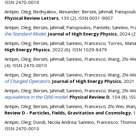
ISSN 2470-0010
Antipin, Oleg
;
Bednyakov, Alexander
;
Bersini, Jahmall
;
Panopoulo
Physical Review Letters
, 130 (2). ISSN 0031-9007
Antipin, Oleg
;
Bersini, Jahmall
;
Panopoulos, Pantelis
;
Sannino, F
the Standard Model
.
Journal of High Energy Physics
, 2024 (
Antipin, Oleg
;
Bersini, Jahmall
;
Sannino, Francesco
;
Torres, Mati
High Energy Physics
, 2022 (6). ISSN 1029-8479
Antipin, Oleg
;
Bersini, Jahmall
;
Sannino, Francesco
;
Wang, Zhi-We
(4). ISSN 2470-0010
Antipin, Oleg
;
Bersini, Jahmall
;
Sannino, Francesco
;
Wang, Zhi-We
of Charged Operators
.
Journal of High Energy Physics
, 2021
Antipin, Oleg
;
Bersini, Jahmall
;
Sannino, Francesco
;
Wang, Zhi-We
equivalence in the O(N) model
.
Physical Review D
, 104 (8). I
Antipin, Oleg
;
Bersini, Jahmall
;
Sannino, Francesco
;
Zhi-Wei, Wan
Review D - Particles, Fields, Gravitation and Cosmology
, 
Antipin, Oleg
;
Dondi, Nicola Andrea
;
Sannino, Francesco
;
Thomsen
ISSN 2470-0010