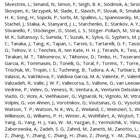
Silvestrini, L.
;
Simand, N.
;
Simon, F.
;
Singh, B. K.
;
Siódmok, A.
;
Siroi
Skovpen, K.
;
Skrzypek, M.
;
Slade, E.
;
Slavich, P.
;
Slovak, R.
;
Smaluk
H. K.
;
Song, H.
;
Sopicki, P.
;
Sorbi, M.
;
Spallino, L.
;
Spannowsky, M.
Stachel, J.
;
Stakia, A.
;
Stanyard, J. L.
;
Starchenko, E.
;
Starikov, A. Y.
Stivanello, F.
;
Stöckinger, D.
;
Stoel, L. S.
;
Stöger-Pollach, M.
;
Stra
M. K.
;
Sultansoy, S.
;
Sumida, T.
;
Suzuki, K.
;
Sylva, G.
;
Syphers, M. J
C.
;
Tanaka, J.
;
Tang, K.
;
Tapan, I.
;
Taroni, S.
;
Tartarelli, G. F.
;
Tassie
G.
;
Telnov, V. I.
;
Tenchini, R.
;
ten Kate, H. H. J.
;
Terashi, K.
;
Tesi, 
Tiirakari, M. T.
;
Tikhomirov, V.
;
Tikhonov, D.
;
Timko, H.
;
Tisserand
Garcia, R.
;
Tommasini, D.
;
Tonelli, G.
;
Toral, F.
;
Torims, T.
;
Torre,
Trischuk, W.
;
Tropin, I. S.
;
Tuchming, B.
;
Tudora, A. A.
;
Turbiarz, B
Valassi, A.
;
Valchkova, F.
;
Valdivia Garcia, M. A.
;
Valente, P.
;
Valent
Valizadeh, R.
;
Valle, J. W. F.
;
Vallecorsa, S.
;
Vallone, G.
;
van Leeuw
Vedrine, P.
;
Velev, G.
;
Veness, R.
;
Ventura, A.
;
Venturini Delsolar
Viazlo, O.
;
Vicini, A.
;
Viehhauser, G.
;
Vignaroli, N.
;
Vignolo, M.
;
Vitr
Volpini, G.
;
von Ahnen, J.
;
Vorotnikov, G.
;
Voutsinas, G. G.
;
Vysotsk
Watson, T. P.
;
Watson, N. K.
;
Ws, Z.
;
Weiland, C.
;
Weinzierl, S.
;
We
Wilkinson, G.
;
Williams, P. H.
;
Winter, A.
;
Wohlfahrt, A.
;
Wojtoń, T.
Yang, G.
;
Yang, H. J.
;
Yao, W. -M.
;
Yazgan, E.
;
Yermolchik, V.
;
Yilma
Zaborowska, A.
;
Zadeh, S. G.
;
Zahnd, M.
;
Zanetti, M.
;
Zanotto, L.
;
Z.
;
Zhang, Y.
;
Zhang, C.
;
Zhang, H.
;
Zhao, Z.
;
Zhong, Y. -M.
;
Zhou, J