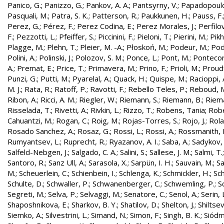
Panico, G.
;
Panizzo, G.
;
Pankov, A. A.
;
Pantsyrny, V.
;
Papadopoulo
Pasquali, M.
;
Patra, S. K.
;
Patterson, R.
;
Paukkunen, H.
;
Pauss, F.
Perez, G.
;
Pérez, F.
;
Perez Codina, E.
;
Perez Morales, J.
;
Perfilo
F.
;
Pezzotti, L.
;
Pfeiffer, S.
;
Piccinini, F.
;
Pieloni, T.
;
Pierini, M.
;
Pikh
Plagge, M.
;
Plehn, T.
;
Pleier, M. -A.
;
Płoskoń, M.
;
Podeur, M.
;
Pod
Polini, A.
;
Polinski, J.
;
Polozov, S. M.
;
Ponce, L.
;
Pont, M.
;
Pontecor
A.
;
Premat, E.
;
Price, T.
;
Primavera, M.
;
Prino, F.
;
Prioli, M.
;
Proudf
Punzi, G.
;
Putti, M.
;
Pyarelal, A.
;
Quack, H.
;
Quispe, M.
;
Racioppi, 
M. J.
;
Rata, R.
;
Ratoff, P.
;
Ravotti, F.
;
Rebello Teles, P.
;
Reboud, 
Ribon, A.
;
Ricci, A. M.
;
Riegler, W.
;
Riemann, S.
;
Riemann, B.
;
Riema
Risselada, T.
;
Rivetti, A.
;
Rivkin, L.
;
Rizzo, T.
;
Robens, Tania
;
Robe
Cahuantzi, M.
;
Rogan, C.
;
Roig, M.
;
Rojas-Torres, S.
;
Rojo, J.
;
Rola
Rosado Sanchez, A.
;
Rosaz, G.
;
Rossi, L.
;
Rossi, A.
;
Rossmanith, 
Rumyantsev, L.
;
Ruprecht, R.
;
Ryazanov, A. I.
;
Saba, A.
;
Sadykov, 
Salfeld-Nebgen, J.
;
Salgado, C. A.
;
Salini, S.
;
Sallese, J. M.
;
Salmi, T.
Santoro, R.
;
Sanz Ull, A.
;
Sarasola, X.
;
Sarpün, I. H.
;
Sauvain, M.
;
Sa
M.
;
Scheuerlein, C.
;
Schienbein, I.
;
Schlenga, K.
;
Schmickler, H.
;
Sch
Schulte, D.
;
Schwaller, P.
;
Schwanenberger, C.
;
Schwemling, P.
;
S
Segreti, M.
;
Selva, P.
;
Selvaggi, M.
;
Senatore, C.
;
Senol, A.
;
Serin, 
Shaposhnikova, E.
;
Sharkov, B. Y.
;
Shatilov, D.
;
Shelton, J.
;
Shiltsev
Siemko, A.
;
Silvestrini, L.
;
Simand, N.
;
Simon, F.
;
Singh, B. K.
;
Siódm