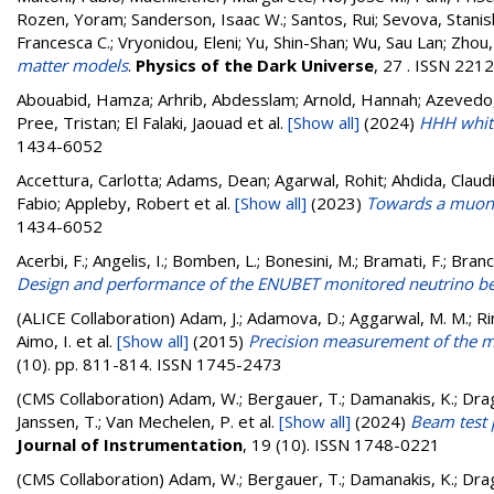
Rozen, Yoram
;
Sanderson, Isaac W.
;
Santos, Rui
;
Sevova, Stanis
Francesca C.
;
Vryonidou, Eleni
;
Yu, Shin-Shan
;
Wu, Sau Lan
;
Zhou,
matter models
.
Physics of the Dark Universe
, 27 . ISSN 221
Abouabid, Hamza; Arhrib, Abdesslam; Arnold, Hannah; Azevedo, Du
Pree, Tristan; El Falaki, Jaouad
et al.
[Show all]
(2024)
HHH whit
1434-6052
Accettura, Carlotta; Adams, Dean; Agarwal, Rohit; Ahdida, Claudi
Fabio; Appleby, Robert
et al.
[Show all]
(2023)
Towards a muon 
1434-6052
Acerbi, F.; Angelis, I.; Bomben, L.; Bonesini, M.; Bramati, F.; Branca,
Design and performance of the ENUBET monitored neutrino 
(ALICE Collaboration)
Adam, J.; Adamova, D.; Aggarwal, M. M.; Rine
Aimo, I.
et al.
[Show all]
(2015)
Precision measurement of the ma
(10). pp. 811-814. ISSN 1745-2473
(CMS Collaboration)
Adam, W.; Bergauer, T.; Damanakis, K.; Dragi
Janssen, T.; Van Mechelen, P.
et al.
[Show all]
(2024)
Beam test 
Journal of Instrumentation
, 19 (10). ISSN 1748-0221
(CMS Collaboration)
Adam, W.; Bergauer, T.; Damanakis, K.; Dragi