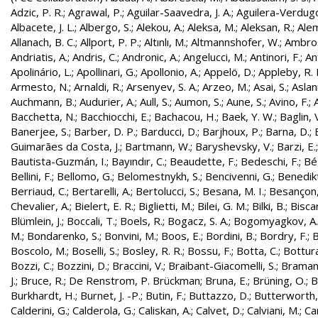
Adzic, P. R.
;
Agrawal, P.
;
Aguilar-Saavedra, J. A.
;
Aguilera-Verdugo, 
Albacete, J. L.
;
Albergo, S.
;
Alekou, A.
;
Aleksa, M.
;
Aleksan, R.
;
Ale
Allanach, B. C.
;
Allport, P. P.
;
Altınlı, M.
;
Altmannshofer, W.
;
Ambros
Andriatis, A.
;
Andris, C.
;
Andronic, A.
;
Angelucci, M.
;
Antinori, F.
;
An
Apolinário, L.
;
Apollinari, G.
;
Apollonio, A.
;
Appelö, D.
;
Appleby, R. 
Armesto, N.
;
Arnaldi, R.
;
Arsenyev, S. A.
;
Arzeo, M.
;
Asai, S.
;
Aslan
Auchmann, B.
;
Audurier, A.
;
Aull, S.
;
Aumon, S.
;
Aune, S.
;
Avino, F.
;
Bacchetta, N.
;
Bacchiocchi, E.
;
Bachacou, H.
;
Baek, Y. W.
;
Baglin, 
Banerjee, S.
;
Barber, D. P.
;
Barducci, D.
;
Barjhoux, P.
;
Barna, D.
;
Guimarães da Costa, J.
;
Bartmann, W.
;
Baryshevsky, V.
;
Barzi, E.
Bautista-Guzmán, I.
;
Bayındır, C.
;
Beaudette, F.
;
Bedeschi, F.
;
Bé
Bellini, F.
;
Bellomo, G.
;
Belomestnykh, S.
;
Bencivenni, G.
;
Benedikt
Berriaud, C.
;
Bertarelli, A.
;
Bertolucci, S.
;
Besana, M. I.
;
Besançon,
Chevalier, A.
;
Bielert, E. R.
;
Biglietti, M.
;
Bilei, G. M.
;
Bilki, B.
;
Biscar
Blümlein, J.
;
Boccali, T.
;
Boels, R.
;
Bogacz, S. A.
;
Bogomyagkov, A.
M.
;
Bondarenko, S.
;
Bonvini, M.
;
Boos, E.
;
Bordini, B.
;
Bordry, F.
;
B
Boscolo, M.
;
Boselli, S.
;
Bosley, R. R.
;
Bossu, F.
;
Botta, C.
;
Bottura
Bozzi, C.
;
Bozzini, D.
;
Braccini, V.
;
Braibant-Giacomelli, S.
;
Bramant
J.
;
Bruce, R.
;
De Renstrom, P. Brückman
;
Bruna, E.
;
Brüning, O.
;
B
Burkhardt, H.
;
Burnet, J. -P.
;
Butin, F.
;
Buttazzo, D.
;
Butterworth,
Calderini, G.
;
Calderola, G.
;
Caliskan, A.
;
Calvet, D.
;
Calviani, M.
;
Cam