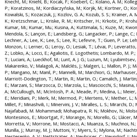
Knecht, M.
;
Kniehl, B.
;
Kocak, F.
;
Koeberl, C.
;
Kolano, A. M.
;
Kolleg
P.
;
Koratzinos, M.
;
Kordiaczyńska, M.
;
Korjik, M.
;
Kortner, O.
;
Kos
Kowalski, S.
;
Kozaczuk, J.
;
Kozlov, G. A.
;
Kozub, S. S.
;
Krainer, A. 
K.
;
Kretzschmar, L.
;
Kriske, R. M.
;
Kritscher, H.
;
Krkotic, P.
;
Kroha
Kumar, Mi.
;
Kumar, Mu.
;
Kusina, A.
;
Kuttimalai, S.
;
Kuze, M.
;
Kwon,
Mendola, S.
;
Lançon, E.
;
Landsberg, G.
;
Langacker, P.
;
Lange, C.
;
Lechner, A.
;
Lee, K.
;
Lee, S.
;
Lee, R.
;
Lefevre, T.
;
Guen, P. Le
;
Leh
Monzon, I.
;
Lerner, G.
;
Leroy, O.
;
Lesiak, T.
;
Lévai, P.
;
Leveratto,
Z.
;
Lobko, A.
;
Locci, E.
;
Agaliotis, E. Logothetis
;
Lombardo, M. P.
;
T.
;
Luciani, A.
;
Lueckhof, M.
;
Lunt, A. J. G.
;
Luzum, M.
;
Lyubimtsev, 
Makarenko, V.
;
Malagoli, A.
;
Malclés, J.
;
Malgeri, L.
;
Mallon, P. J.
;
Ma
P.
;
Mangano, M.
;
Manil, P.
;
Mannelli, M.
;
Marchiori, G.
;
Marhauser,
Marriott-Dodington, T.
;
Martin, R.
;
Martin, O.
;
Camalich, J. Martin
E.
;
Marzani, S.
;
Marzocca, D.
;
Marzola, L.
;
Masciocchi, S.
;
Masina, I
A.
;
McCullough, M.
;
McIntosh, P. A.
;
Meade, P.
;
Medina, L.
;
Meier,
E.
;
Meridiani, P.
;
Merk, M.
;
Mermod, P.
;
Mertens, V.
;
Mether, L.
;
M
Millet, F.
;
Minashvili, I.
;
Minervini, J. V.
;
Miralles, L. S.
;
Mirarchi, D.
;
Najafabadi, M. Mohammadi
;
Mohapatra, R. N.
;
Mokhov, N.
;
Molso
Montesinos, E.
;
Moortgat, F.
;
Morange, N.
;
Morello, G.
;
Llácer, 
Morretta, V.
;
Morrone, M.
;
Mostacci, A.
;
Muanza, S.
;
Muchnoi, N.
;
Munilla, J.
;
Murray, M. J.
;
Muttoni, Y.
;
Myers, S.
;
Mylona, M.
;
Nachtm
Nesterenko, A. V.
;
Nettsträter, A.
;
Neubüser, C.
;
Neundorf, J.
;
Nic