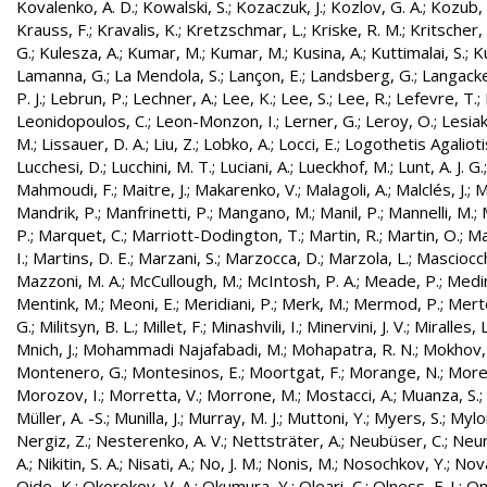
Kovalenko, A. D.
;
Kowalski, S.
;
Kozaczuk, J.
;
Kozlov, G. A.
;
Kozub, S
Krauss, F.
;
Kravalis, K.
;
Kretzschmar, L.
;
Kriske, R. M.
;
Kritscher,
G.
;
Kulesza, A.
;
Kumar, M.
;
Kumar, M.
;
Kusina, A.
;
Kuttimalai, S.
;
K
Lamanna, G.
;
La Mendola, S.
;
Lançon, E.
;
Landsberg, G.
;
Langacke
P. J.
;
Lebrun, P.
;
Lechner, A.
;
Lee, K.
;
Lee, S.
;
Lee, R.
;
Lefevre, T.
;
Leonidopoulos, C.
;
Leon-Monzon, I.
;
Lerner, G.
;
Leroy, O.
;
Lesiak
M.
;
Lissauer, D. A.
;
Liu, Z.
;
Lobko, A.
;
Locci, E.
;
Logothetis Agaliotis
Lucchesi, D.
;
Lucchini, M. T.
;
Luciani, A.
;
Lueckhof, M.
;
Lunt, A. J. G.
Mahmoudi, F.
;
Maitre, J.
;
Makarenko, V.
;
Malagoli, A.
;
Malclés, J.
;
M
Mandrik, P.
;
Manfrinetti, P.
;
Mangano, M.
;
Manil, P.
;
Mannelli, M.
;
P.
;
Marquet, C.
;
Marriott-Dodington, T.
;
Martin, R.
;
Martin, O.
;
Ma
I.
;
Martins, D. E.
;
Marzani, S.
;
Marzocca, D.
;
Marzola, L.
;
Masciocch
Mazzoni, M. A.
;
McCullough, M.
;
McIntosh, P. A.
;
Meade, P.
;
Medin
Mentink, M.
;
Meoni, E.
;
Meridiani, P.
;
Merk, M.
;
Mermod, P.
;
Merte
G.
;
Militsyn, B. L.
;
Millet, F.
;
Minashvili, I.
;
Minervini, J. V.
;
Miralles, L
Mnich, J.
;
Mohammadi Najafabadi, M.
;
Mohapatra, R. N.
;
Mokhov,
Montenero, G.
;
Montesinos, E.
;
Moortgat, F.
;
Morange, N.
;
Morel
Morozov, I.
;
Morretta, V.
;
Morrone, M.
;
Mostacci, A.
;
Muanza, S.
;
Müller, A. -S.
;
Munilla, J.
;
Murray, M. J.
;
Muttoni, Y.
;
Myers, S.
;
Mylo
Nergiz, Z.
;
Nesterenko, A. V.
;
Nettsträter, A.
;
Neubüser, C.
;
Neun
A.
;
Nikitin, S. A.
;
Nisati, A.
;
No, J. M.
;
Nonis, M.
;
Nosochkov, Y.
;
Nová
Oide, K.
;
Okorokov, V. A.
;
Okumura, Y.
;
Oleari, C.
;
Olness, F. I.
;
On