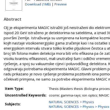
Download (1MB)
|
Preview
Abstract
Cilj je eksperimenta MAGIC istražiti još neistraženi dio elek
Ispod 20 GeV istraženo je detektorima na satelitima, a iznad 
površini Zemlje. Istraživanja su usmjerena na kompaktne kozmičk
kojih nastaje visokoenergijsko gama zračenje kao i na ostatke
energijskom intervalu stvara toliko kratke pljuskove čestica u 
broj tih fotona malen detekcija mora biti vrlo efikasna pa će zat
visoku kvantnu efikasnost, mali unutrašnji šum i odlično vremens
rješenje, a spoj su vakuumske cijevi i poluvodičkog detektora. Ka
odgovaraju potrebama eksperimenta MAGIC. Glavni problem preds
radu prikazano je novo rješenje problema pozitivnih iona pomo
očekivati primjena, ne samo za potrebe eksperimenta MAGIC ne
Item Type:
Thesis (Masters thesis (Bologna proc
Uncontrolled Keywords:
cosmic gamma-rays; ion optics; MAGIC 
NATURAL SCIENCES > Physics
Subjects:
NATURAL SCIENCES > Physics > Physics o