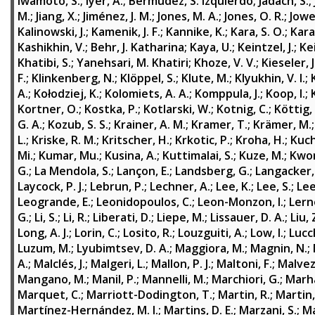
Iwamoto, S.
;
Iyer, A.
;
Bermudez, S. Izquierdo
;
Jadach, S.
;
M.
;
Jiang, X.
;
Jiménez, J. M.
;
Jones, M. A.
;
Jones, O. R.
;
Jowet
Kalinowski, J.
;
Kamenik, J. F.
;
Kannike, K.
;
Kara, S. O.
;
Kara
Kashikhin, V.
;
Behr, J. Katharina
;
Kaya, U.
;
Keintzel, J.
;
Kei
Khatibi, S.
;
Yanehsari, M. Khatiri
;
Khoze, V. V.
;
Kieseler, J
F.
;
Klinkenberg, N.
;
Klöppel, S.
;
Klute, M.
;
Klyukhin, V. I.
;
A.
;
Kołodziej, K.
;
Kolomiets, A. A.
;
Komppula, J.
;
Koop, I.
;
Kortner, O.
;
Kostka, P.
;
Kotlarski, W.
;
Kotnig, C.
;
Köttig,
G. A.
;
Kozub, S. S.
;
Krainer, A. M.
;
Kramer, T.
;
Krämer, M.
L.
;
Kriske, R. M.
;
Kritscher, H.
;
Krkotic, P.
;
Kroha, H.
;
Kuch
Mi.
;
Kumar, Mu.
;
Kusina, A.
;
Kuttimalai, S.
;
Kuze, M.
;
Kwon
G.
;
La Mendola, S.
;
Lançon, E.
;
Landsberg, G.
;
Langacker,
Laycock, P. J.
;
Lebrun, P.
;
Lechner, A.
;
Lee, K.
;
Lee, S.
;
Lee
Leogrande, E.
;
Leonidopoulos, C.
;
Leon-Monzon, I.
;
Lern
G.
;
Li, S.
;
Li, R.
;
Liberati, D.
;
Liepe, M.
;
Lissauer, D. A.
;
Liu, 
Long, A. J.
;
Lorin, C.
;
Losito, R.
;
Louzguiti, A.
;
Low, I.
;
Lucc
Luzum, M.
;
Lyubimtsev, D. A.
;
Maggiora, M.
;
Magnin, N.
;
A.
;
Malclés, J.
;
Malgeri, L.
;
Mallon, P. J.
;
Maltoni, F.
;
Malvezz
Mangano, M.
;
Manil, P.
;
Mannelli, M.
;
Marchiori, G.
;
Marha
Marquet, C.
;
Marriott-Dodington, T.
;
Martin, R.
;
Martin,
Martínez-Hernández, M. I.
;
Martins, D. E.
;
Marzani, S.
;
Ma