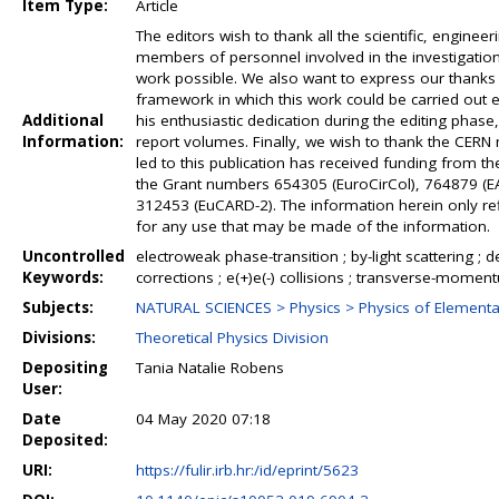
Item Type:
Article
The editors wish to thank all the scientific, engine
members of personnel involved in the investigations
work possible. We also want to express our thanks 
framework in which this work could be carried out 
Additional
his enthusiastic dedication during the editing phase,
Information:
report volumes. Finally, we wish to thank the CER
led to this publication has received funding from
the Grant numbers 654305 (EuroCirCol), 764879 (EA
312453 (EuCARD-2). The information herein only ref
for any use that may be made of the information.
Uncontrolled
electroweak phase-transition ; by-light scattering ; d
Keywords:
corrections ; e(+)e(-) collisions ; transverse-momen
Subjects:
NATURAL SCIENCES > Physics > Physics of Elementar
Divisions:
Theoretical Physics Division
Depositing
Tania Natalie Robens
User:
Date
04 May 2020 07:18
Deposited:
URI:
https://fulir.irb.hr:/id/eprint/5623