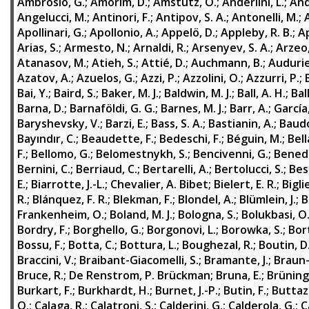
Ambrosio, G.
;
Amorim, D.
;
Amstutz, O.
;
Anderlini, L.
;
And
Angelucci, M.
;
Antinori, F.
;
Antipov, S. A.
;
Antonelli, M.
;
Apollinari, G.
;
Apollonio, A.
;
Appelö, D.
;
Appleby, R. B.
;
Ap
Arias, S.
;
Armesto, N.
;
Arnaldi, R.
;
Arsenyev, S. A.
;
Arzeo,
Atanasov, M.
;
Atieh, S.
;
Attié, D.
;
Auchmann, B.
;
Audurie
Azatov, A.
;
Azuelos, G.
;
Azzi, P.
;
Azzolini, O.
;
Azzurri, P.
;
Bai, Y.
;
Baird, S.
;
Baker, M. J.
;
Baldwin, M. J.
;
Ball, A. H.
;
Bal
Barna, D.
;
Barnaföldi, G. G.
;
Barnes, M. J.
;
Barr, A.
;
García
Baryshevsky, V.
;
Barzi, E.
;
Bass, S. A.
;
Bastianin, A.
;
Baudo
Bayındır, C.
;
Beaudette, F.
;
Bedeschi, F.
;
Béguin, M.
;
Bell
F.
;
Bellomo, G.
;
Belomestnykh, S.
;
Bencivenni, G.
;
Benedi
Bernini, C.
;
Berriaud, C.
;
Bertarelli, A.
;
Bertolucci, S.
;
Besa
E.
;
Biarrotte, J.-L.
;
Chevalier, A. Bibet
;
Bielert, E. R.
;
Bigli
R.
;
Blánquez, F. R.
;
Blekman, F.
;
Blondel, A.
;
Blümlein, J.
;
B
Frankenheim, O.
;
Boland, M. J.
;
Bologna, S.
;
Bolukbasi, O
Bordry, F.
;
Borghello, G.
;
Borgonovi, L.
;
Borowka, S.
;
Bor
Bossu, F.
;
Botta, C.
;
Bottura, L.
;
Boughezal, R.
;
Boutin, D
Braccini, V.
;
Braibant-Giacomelli, S.
;
Bramante, J.
;
Braun-
Bruce, R.
;
De Renstrom, P. Brückman
;
Bruna, E.
;
Brüning
Burkart, F.
;
Burkhardt, H.
;
Burnet, J.-P.
;
Butin, F.
;
Buttaz
O.
;
Calaga, R.
;
Calatroni, S.
;
Calderini, G.
;
Calderola, G.
;
C