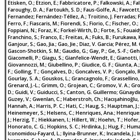
Etisken, O.
;
Etzion, E.
;
Fabbricatore, P.
;
Falkowski, A.
;
Fal
Faroughy, D. A.
;
Fartoukh, S. D.
;
Faus-Golfe, A.
;
Fawcett,
Fernandez
;
Fernández-Téllez, A.
;
Troitino, J. Ferradas
;
Ferro, F.
;
Fiascaris, M.
;
Fiorendi, S.
;
Fiorio, C.
;
Fischer, O.
;
Foppiani, N.
;
Foraz, K.
;
Forkel-Wirth, D.
;
Forte, S.
;
Fouaid
Franchino, S.
;
Franco, E.
;
Freitas, A.
;
Fuks, B.
;
Furukawa, 
Ganjour, S.
;
Gao, Jia.
;
Gao, Jie.
;
Diaz, V. Garcia
;
Pérez, M. 
Gascon-Shotkin, S. M.
;
Gaudio, G.
;
Gay, P.
;
Ge, S.-F.
;
Geh
Giacomelli, P.
;
Giagu, S.
;
Gianfelice-Wendt, E.
;
Gianotti, 
Giovannozzi, M.
;
Giubellino, P.
;
Giudice, G. F.
;
Giunta, A.
F.
;
Golling, T.
;
Gonçalves, D.
;
Goncalves, V. P.
;
Gonçalo, R
Gourlay, S. A.
;
Gouskos, L.
;
Grancagnolo, F.
;
Grassellino,
Grenard, J.-L.
;
Grimm, O.
;
Grojean, C.
;
Gromov, V. A.
;
Gro
D.
;
Guidi, V.
;
Guiducci, S.
;
Canton, G. Guillermo
;
Günaydin
Guzey, V.
;
Gwenlan, C.
;
Haberstroh, Ch.
;
Hacışahinoğlu, 
Hannah, A.
;
Harris, P. C.
;
Hati, C.
;
Haug, S.
;
Hauptman, J.
Heinemeyer, S.
;
Helsens, C.
;
Henriques, Ana.
;
Henriques
J.
;
Herzig, T.
;
Hiekkanen, I.
;
Hillert, W.
;
Hoehn, T.
;
Hofer,
Honorato, C. G.
;
Hopkins, S. C.
;
Hrdinka, J.
;
Hug, F.
;
Huma
Iconomidou-Fayard, L.
;
Ilyina-Brunner, K.
;
Incandela, J.
;
I