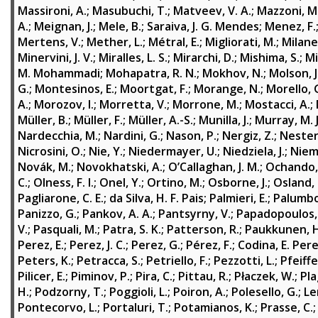
Massironi, A.
;
Masubuchi, T.
;
Matveev, V. A.
;
Mazzoni, M.
A.
;
Meignan, J.
;
Mele, B.
;
Saraiva, J. G. Mendes
;
Menez, F.
Mertens, V.
;
Mether, L.
;
Métral, E.
;
Migliorati, M.
;
Milane
Minervini, J. V.
;
Miralles, L. S.
;
Mirarchi, D.
;
Mishima, S.
;
Mi
M. Mohammadi
;
Mohapatra, R. N.
;
Mokhov, N.
;
Molson, J
G.
;
Montesinos, E.
;
Moortgat, F.
;
Morange, N.
;
Morello, 
A.
;
Morozov, I.
;
Morretta, V.
;
Morrone, M.
;
Mostacci, A.
;
Müller, B.
;
Müller, F.
;
Müller, A.-S.
;
Munilla, J.
;
Murray, M. J
Nardecchia, M.
;
Nardini, G.
;
Nason, P.
;
Nergiz, Z.
;
Nester
Nicrosini, O.
;
Nie, Y.
;
Niedermayer, U.
;
Niedziela, J.
;
Niemi
Novák, M.
;
Novokhatski, A.
;
O’Callaghan, J. M.
;
Ochando,
C.
;
Olness, F. I.
;
Onel, Y.
;
Ortino, M.
;
Osborne, J.
;
Osland, 
Pagliarone, C. E.
;
da Silva, H. F. Pais
;
Palmieri, E.
;
Palumbo
Panizzo, G.
;
Pankov, A. A.
;
Pantsyrny, V.
;
Papadopoulos, 
V.
;
Pasquali, M.
;
Patra, S. K.
;
Patterson, R.
;
Paukkunen, H
Perez, E.
;
Perez, J. C.
;
Perez, G.
;
Pérez, F.
;
Codina, E. Per
Peters, K.
;
Petracca, S.
;
Petriello, F.
;
Pezzotti, L.
;
Pfeiffe
Pilicer, E.
;
Piminov, P.
;
Pira, C.
;
Pittau, R.
;
Płaczek, W.
;
Pla
H.
;
Podzorny, T.
;
Poggioli, L.
;
Poiron, A.
;
Polesello, G.
;
Le
Pontecorvo, L.
;
Portaluri, T.
;
Potamianos, K.
;
Prasse, C.