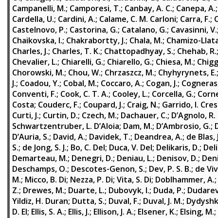
Campanelli, M.
;
Camporesi, T.
;
Canbay, A. C.
;
Canepa, A.
Cardella, U.
;
Cardini, A.
;
Calame, C. M. Carloni
;
Carra, F.
;
C
Castelnovo, P.
;
Castorina, G.
;
Catalano, G.
;
Cavasinni, V.
Chaikovska, I.
;
Chakrabortty, J.
;
Chala, M.
;
Chamizo-Llata
Charles, J.
;
Charles, T. K.
;
Chattopadhyay, S.
;
Chehab, R.
Chevalier, L.
;
Chiarelli, G.
;
Chiarello, G.
;
Chiesa, M.
;
Chigg
Chorowski, M.
;
Chou, W.
;
Chrzaszcz, M.
;
Chyhyrynets, E.
J.
;
Coadou, Y.
;
Cobal, M.
;
Coccaro, A.
;
Cogan, J.
;
Cogneras,
Conventi, F.
;
Cook, C. T. A.
;
Cooley, L.
;
Corcella, G.
;
Cornel
Costa
;
Couderc, F.
;
Coupard, J.
;
Craig, N.
;
Garrido, I. Cre
Curti, J.
;
Curtin, D.
;
Czech, M.
;
Dachauer, C.
;
D’Agnolo, R. 
Schwartzentruber, L. D’Aloia
;
Dam, M.
;
D’Ambrosio, G.
;
D
D’Auria, S.
;
David, A.
;
Davidek, T.
;
Deandrea, A.
;
de Blas, J
S.
;
de Jong, S. J.
;
Bo, C. Del
;
Duca, V. Del
;
Delikaris, D.
;
Deli
Demarteau, M.
;
Denegri, D.
;
Deniau, L.
;
Denisov, D.
;
Deni
Deschamps, O.
;
Descotes-Genon, S.
;
Dev, P. S. B.
;
de Viv
M.
;
Micco, B. Di
;
Nezza, P. Di
;
Vita, S. Di
;
Doblhammer, A.
Z.
;
Drewes, M.
;
Duarte, L.
;
Dubovyk, I.
;
Duda, P.
;
Dudarev
Yildiz, H. Duran
;
Dutta, S.
;
Duval, F.
;
Duval, J. M.
;
Dydyshk
D. El
;
Ellis, S. A.
;
Ellis, J.
;
Ellison, J. A.
;
Elsener, K.
;
Elsing, M.
;