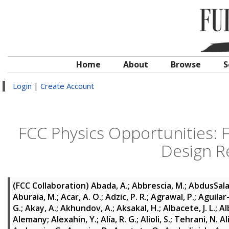
Home
About
Browse
S
Login
|
Create Account
FCC Physics Opportunities: F
Design R
(FCC Collaboration)
Abada, A.
;
Abbrescia, M.
;
AbdusSalam
Aburaia, M.
;
Acar, A. O.
;
Adzic, P. R.
;
Agrawal, P.
;
Aguilar-
G.
;
Akay, A.
;
Akhundov, A.
;
Aksakal, H.
;
Albacete, J. L.
;
Al
Alemany
;
Alexahin, Y.
;
Alía, R. G.
;
Alioli, S.
;
Tehrani, N. Al