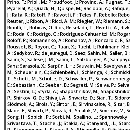
Prino, F.
;
Prioli, M.
;
Proudfoot, J.
;
Provino, A.
;
Pugnat, T.
Pyarelal, A.
;
Quack, H.
;
Quispe, M.
;
Racioppi, A.
;
Rafique,
J.
;
Rata, R.
;
Ratoff, P.
;
Ravotti, F.
;
Teles, P. Rebello
;
Rebo
Reuter, J.
;
Ribon, A.
;
Ricci, A. M.
;
Riegler, W.
;
Riemann, S.
Rinolfi, L.
;
Rubiras, O. Rios
;
Risselada, T.
;
Rivetti, A.
;
Rivki
E.
;
Roda, C.
;
Rodrigo, G.
;
Rodríguez-Cahuantzi, M.
;
Rogan
Roloff, P.
;
Romanenko, A.
;
Romanov, A.
;
Roncarolo, F.
;
S
Rousset, B.
;
Royon, C.
;
Ruan, X.
;
Ruehl, I.
;
Ruhlmann-Kleid
A.
;
Sadykov, R.
;
de Jauregui, D. Saez
;
Sahin, M.
;
Sailer, B.
Salini, S.
;
Sallese, J. M.
;
Salmi, T.
;
Salzburger, A.
;
Sampayo,
Sanz
;
Sarasola, X.
;
Sarpün, I. H.
;
Sauvain, M.
;
Savelyeva, 
M.
;
Scheuerlein, C.
;
Schienbein, I.
;
Schlenga, K.
;
Schmickl
T.
;
Schott, M.
;
Schulte, D.
;
Schwaller, P.
;
Schwanenberge
E.
;
Sebastiani, C.
;
Seeber, B.
;
Segreti, M.
;
Selva, P.
;
Selva
A.
;
Sestini, L.
;
Sfyrla, A.
;
Shaposhnikov, M.
;
Shaposhnikov
P.
;
Shirkov, G. D.
;
Shivaji, A.
;
Shwartz, D.
;
Sian, T.
;
Sidorov
Siódmok, A.
;
Sirois, Y.
;
Sirtori, E.
;
Sirvinskaite, R.
;
Sitar, B
Slade, E.
;
Slavich, P.
;
Slovak, R.
;
Smaluk, V.
;
Smirnov, V.
;
S
Song, H.
;
Sopicki, P.
;
Sorbi, M.
;
Spallino, L.
;
Spannowsky, 
Srivastava, T.
;
Stachel, J.
;
Stakia, A.
;
Stanyard, J. L.
;
Star
R.
;
Steggemann, J.
;
Stenvall, A.
;
Stivanello, F.
;
Stöckinger