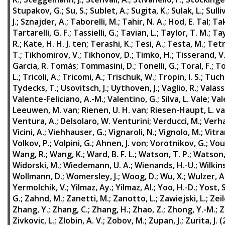
Stupakov, G.
;
Su, S.
;
Sublet, A.
;
Sugita, K.
;
Sulak, L.
;
Sulli
J.
;
Sznajder, A.
;
Taborelli, M.
;
Tahir, N. A.
;
Hod, E. Tal
;
Tak
Tartarelli, G. F.
;
Tassielli, G.
;
Tavian, L.
;
Taylor, T. M.
;
Tay
R.
;
Kate, H. H. J. ten
;
Terashi, K.
;
Tesi, A.
;
Testa, M.
;
Tetr
T.
;
Tikhomirov, V.
;
Tikhonov, D.
;
Timko, H.
;
Tisserand, V
Garcia, R. Tomás
;
Tommasini, D.
;
Tonelli, G.
;
Toral, F.
;
To
L.
;
Tricoli, A.
;
Tricomi, A.
;
Trischuk, W.
;
Tropin, I. S.
;
Tuch
Tydecks, T.
;
Usovitsch, J.
;
Uythoven, J.
;
Vaglio, R.
;
Valassi
Valente-Feliciano, A.-M.
;
Valentino, G.
;
Silva, L. Vale
;
Vale
Leeuwen, M. van
;
Rienen, U. H. van
;
Riesen-Haupt, L. v
Ventura, A.
;
Delsolaro, W. Venturini
;
Verducci, M.
;
Verha
Vicini, A.
;
Viehhauser, G.
;
Vignaroli, N.
;
Vignolo, M.
;
Vitra
Volkov, P.
;
Volpini, G.
;
Ahnen, J. von
;
Vorotnikov, G.
;
Vou
Wang, R.
;
Wang, K.
;
Ward, B. F. L.
;
Watson, T. P.
;
Watson, 
Widorski, M.
;
Wiedemann, U. A.
;
Wienands, H.-U.
;
Wilkin
Wollmann, D.
;
Womersley, J.
;
Woog, D.
;
Wu, X.
;
Wulzer, A
Yermolchik, V.
;
Yilmaz, Ay.
;
Yilmaz, Al.
;
Yoo, H.-D.
;
Yost, S
G.
;
Zahnd, M.
;
Zanetti, M.
;
Zanotto, L.
;
Zawiejski, L.
;
Zeil
Zhang, Y.
;
Zhang, C.
;
Zhang, H.
;
Zhao, Z.
;
Zhong, Y.-M.
;
Z
Zivkovic, L.
;
Zlobin, A. V.
;
Zobov, M.
;
Zupan, J.
;
Zurita, J.
(