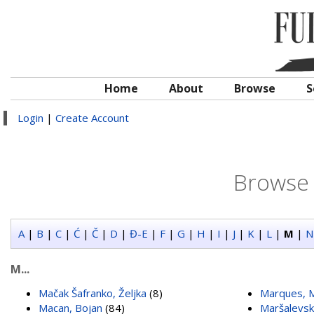
Home
About
Browse
S
Login
|
Create Account
Browse 
A
|
B
|
C
|
Ć
|
Č
|
D
|
Đ-E
|
F
|
G
|
H
|
I
|
J
|
K
|
L
|
M
|
N
M...
Mačak Šafranko, Željka
(8)
Marques, M
Macan, Bojan
(84)
Maršalevsk