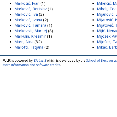
Markotić, Ivan
(1)
Mihelčić, M
Marković, Berislav
(1)
Mihelj, Tea
Marković, Iva
(2)
Mijanović, L
Marković, Ivana
(2)
Mijatović, 
Marković, Tamara
(1)
Mijatović, 
Markovski, Marsej
(8)
Mijić, Nena
Markulin, Krešimir
(1)
Mijošek Pav
Marn, Nina
(32)
Mijošek, Ta
Marotti, Tatjana
(2)
Mikac, Bar
FULIR is powered by
EPrints 3
which is developed by the
School of Electroni
More information and software credits
.