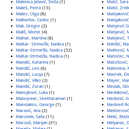
Malenica Jelavić, Deša
(1)
Matić, Sara
Maleš, Petra
(13)
Matić, Zrin
Malev, Olga
(8)
Matijaković
Malherbe, Cedric
(1)
Matijaković
Mali, Gregor
(2)
Matijević G
Mališ, Momir
(4)
Matijević, 
Malnar, Martina
(8)
Matijević, 
Maltar- Strmečki, Nadica
(1)
Matišić, Ma
Maltar-Strmečki, Nadica
(52)
Matković, M
Maltar‑Strmečki, Nadica
(1)
Matočec, 
Mandić, Katarina
(1)
Matošović,
Mandić, Leo
(6)
Matovina, 
Mandić, Lucija
(7)
Mavrek, El
Mandić, Vilko
(2)
Mayer, Mar
Mandić, Zoran
(1)
Medak, Glor
Manojlović, Luka
(1)
Medaković,
Manojveer, Seetharaman
(1)
Medunić, 
Manolakos, George
(1)
Medved Ro
Maravić, Ana
(2)
Mekterović
Marcinek, Saša
(11)
Melić, Blaž
Marciuš, Marijan
(31)
Meljanac, D
Marelja, Matea
(1)
Meljanac, S