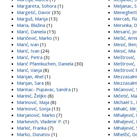
Margareta, Sohora
(1)
Meljanac, 
Margetić, Davor
(35)
Meneghett
Marguš, Marija
(13)
Mercati, Fl
Maria, Blažina
(1)
Merunka, D
Marić, Daniela
(15)
Mesarić, Jo
Maričević, Marko
(1)
Mešić, Arm
Marić, ivan
(1)
Mesić, Ben
Marić, Ivan
(24)
Mesić, Mia
Marić, Petra
(3)
Meštrović,
Marić Pfannkuchen, Daniela
(30)
Meštrović,
Marić, Vanja
(8)
Meštrović 
Marijan, Ahel
(1)
Mezzasalma
Marijan, Sara
(6)
Mezzasalma
Marinac- Pupavac, Sandra
(1)
Mićanović, 
Marinić, Željko
(8)
Mičetić, Ma
Marinović, Maja
(8)
Michael S.,
Marinović, Sonja
(13)
Mihalić, Mi
Marjanović, Marko
(7)
Mihaljević,
Markevich, Vladimir P.
(1)
Mihaljević,
Markić, Franka
(7)
Mihaljević,
Marko, Dunatov
(1)
Mihelčić, G