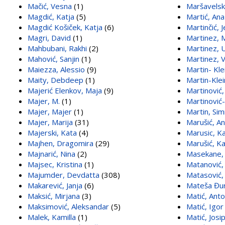
Mačić, Vesna
(1)
Maršavelsk
Magdić, Katja
(5)
Martić, Ana
Magdić Košiček, Katja
(6)
Martinčić, 
Magri, David
(1)
Martinez, 
Mahbubani, Rakhi
(2)
Martinez,
Mahović, Sanjin
(1)
Martinez, V
Maiezza, Alessio
(9)
Martin- Kle
Maity, Debdeep
(1)
Martin-Klei
Majerić Elenkov, Maja
(9)
Martinović
Majer, M.
(1)
Martinović
Majer, Majer
(1)
Martin, Si
Majer, Marija
(31)
Marušić, A
Majerski, Kata
(4)
Marusic, Ka
Majhen, Dragomira
(29)
Marušić, Ka
Majnarić, Nina
(2)
Masekane, 
Majsec, Kristina
(1)
Matanović,
Majumder, Devdatta
(308)
Matasović, 
Makarević, Janja
(6)
Mateša Đur
Maksić, Mirjana
(3)
Matić, Anto
Maksimović, Aleksandar
(5)
Matić, Igor
Malek, Kamilla
(1)
Matić, Josi