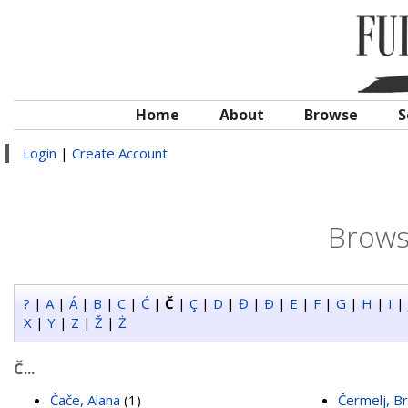
Home
About
Browse
S
Login
|
Create Account
Brows
?
|
A
|
Á
|
B
|
C
|
Ć
|
Č
|
Ç
|
D
|
Đ
|
Ð
|
E
|
F
|
G
|
H
|
I
|
X
|
Y
|
Z
|
Ž
|
Ż
Č...
Čače, Alana
(1)
Čermelj, B