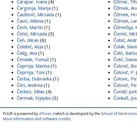
Čarapar, Ivana
(4)
Čižmar, Ti
Čargonja, Marija
(1)
Čižmek, An
Čaušević, Mirsada
(1)
Čižmek, Hr
Čavić, Milena
(1)
Čižmek, La
Čech, Martin
(1)
Čižmešija, 
Čehić, Mirsada
(5)
Čizmić, Mir
Čeh, Miran
(6)
Čobić, And
Čelebić, Asja
(1)
Čolak, Slavi
Čelig, Ana
(1)
Čolić, Barb
Čendak, Tomaž
(1)
Čolić, Danie
Čeprnja, Marina
(1)
Čolović, B
Čeprnja, Toni
(1)
Čolović, P.
(
Čerba, Dubravka
(1)
Čolovic, Pe
Čeri, Andrea
(1)
Čolović, Pe
Čerkez, Milan
(4)
Čondić-Jur
Čermak, Stjepko
(3)
Čonkaš, Jos
FULIR is powered by
EPrints 3
which is developed by the
School of Electroni
More information and software credits
.