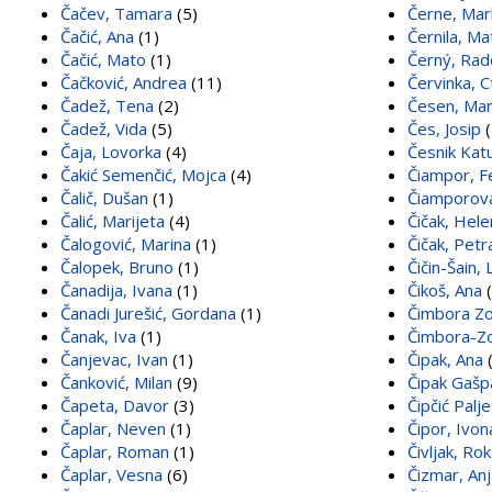
Čačev, Tamara
(5)
Černe, Mar
Čačić, Ana
(1)
Černila, Ma
Čačić, Mato
(1)
Černý, Ra
Čačković, Andrea
(11)
Červinka, C
Čadež, Tena
(2)
Česen, Mar
Čadež, Vida
(5)
Čes, Josip
(
Čaja, Lovorka
(4)
Česnik Katu
Čakić Semenčić, Mojca
(4)
Čiampor, F
Čalič, Dušan
(1)
Čiamporová
Čalić, Marijeta
(4)
Čičak, Hele
Čalogović, Marina
(1)
Čičak, Petr
Čalopek, Bruno
(1)
Čičin-Šain, 
Čanadija, Ivana
(1)
Čikoš, Ana
(
Čanadi Jurešić, Gordana
(1)
Čimbora Z
Čanak, Iva
(1)
Čimbora-Z
Čanjevac, Ivan
(1)
Čipak, Ana
(
Čanković, Milan
(9)
Čipak Gašp
Čapeta, Davor
(3)
Čipčić Palj
Čaplar, Neven
(1)
Čipor, Ivon
Čaplar, Roman
(1)
Čivljak, Rok
Čaplar, Vesna
(6)
Čizmar, Anj