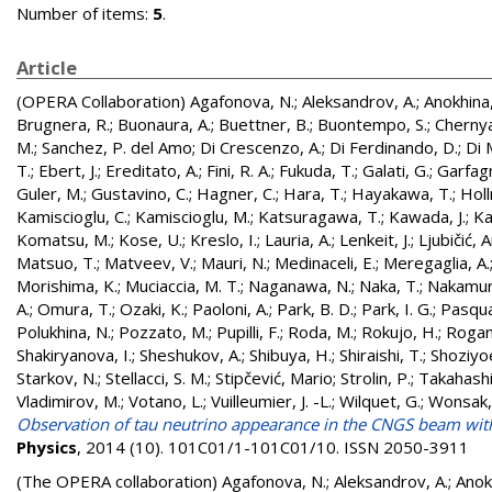
Number of items:
5
.
Article
(OPERA Collaboration)
Agafonova, N.
;
Aleksandrov, A.
;
Anokhina,
Brugnera, R.
;
Buonaura, A.
;
Buettner, B.
;
Buontempo, S.
;
Chernya
M.
;
Sanchez, P. del Amo
;
Di Crescenzo, A.
;
Di Ferdinando, D.
;
Di 
T.
;
Ebert, J.
;
Ereditato, A.
;
Fini, R. A.
;
Fukuda, T.
;
Galati, G.
;
Garfagn
Guler, M.
;
Gustavino, C.
;
Hagner, C.
;
Hara, T.
;
Hayakawa, T.
;
Holl
Kamiscioglu, C.
;
Kamiscioglu, M.
;
Katsuragawa, T.
;
Kawada, J.
;
Ka
Komatsu, M.
;
Kose, U.
;
Kreslo, I.
;
Lauria, A.
;
Lenkeit, J.
;
Ljubičić, 
Matsuo, T.
;
Matveev, V.
;
Mauri, N.
;
Medinaceli, E.
;
Meregaglia, A.
Morishima, K.
;
Muciaccia, M. T.
;
Naganawa, N.
;
Naka, T.
;
Nakamur
A.
;
Omura, T.
;
Ozaki, K.
;
Paoloni, A.
;
Park, B. D.
;
Park, I. G.
;
Pasqual
Polukhina, N.
;
Pozzato, M.
;
Pupilli, F.
;
Roda, M.
;
Rokujo, H.
;
Rogan
Shakiryanova, I.
;
Sheshukov, A.
;
Shibuya, H.
;
Shiraishi, T.
;
Shoziyo
Starkov, N.
;
Stellacci, S. M.
;
Stipčević, Mario
;
Strolin, P.
;
Takahashi,
Vladimirov, M.
;
Votano, L.
;
Vuilleumier, J. -L.
;
Wilquet, G.
;
Wonsak,
Observation of tau neutrino appearance in the CNGS beam wi
Physics
, 2014 (10). 101C01/1-101C01/10. ISSN 2050-3911
(The OPERA collaboration)
Agafonova, N.
;
Aleksandrov, A.
;
Anok