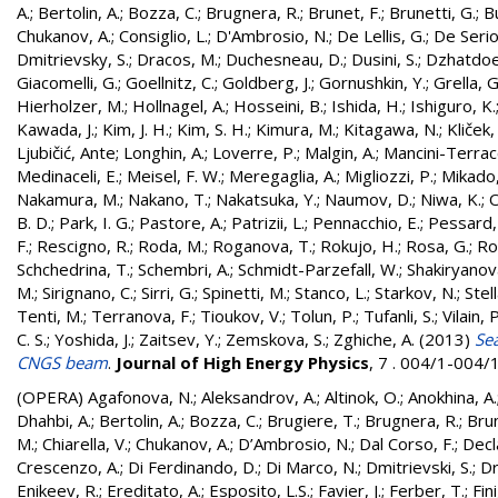
A.
;
Bertolin, A.
;
Bozza, C.
;
Brugnera, R.
;
Brunet, F.
;
Brunetti, G.
;
B
Chukanov, A.
;
Consiglio, L.
;
D'Ambrosio, N.
;
De Lellis, G.
;
De Serio
Dmitrievsky, S.
;
Dracos, M.
;
Duchesneau, D.
;
Dusini, S.
;
Dzhatdoe
Giacomelli, G.
;
Goellnitz, C.
;
Goldberg, J.
;
Gornushkin, Y.
;
Grella, G
Hierholzer, M.
;
Hollnagel, A.
;
Hosseini, B.
;
Ishida, H.
;
Ishiguro, K.
Kawada, J.
;
Kim, J. H.
;
Kim, S. H.
;
Kimura, M.
;
Kitagawa, N.
;
Kliček
Ljubičić, Ante
;
Longhin, A.
;
Loverre, P.
;
Malgin, A.
;
Mancini-Terracc
Medinaceli, E.
;
Meisel, F. W.
;
Meregaglia, A.
;
Migliozzi, P.
;
Mikado,
Nakamura, M.
;
Nakano, T.
;
Nakatsuka, Y.
;
Naumov, D.
;
Niwa, K.
;
O
B. D.
;
Park, I. G.
;
Pastore, A.
;
Patrizii, L.
;
Pennacchio, E.
;
Pessard,
F.
;
Rescigno, R.
;
Roda, M.
;
Roganova, T.
;
Rokujo, H.
;
Rosa, G.
;
Ro
Schchedrina, T.
;
Schembri, A.
;
Schmidt-Parzefall, W.
;
Shakiryanova
M.
;
Sirignano, C.
;
Sirri, G.
;
Spinetti, M.
;
Stanco, L.
;
Starkov, N.
;
Stell
Tenti, M.
;
Terranova, F.
;
Tioukov, V.
;
Tolun, P.
;
Tufanli, S.
;
Vilain, P
C. S.
;
Yoshida, J.
;
Zaitsev, Y.
;
Zemskova, S.
;
Zghiche, A.
(2013)
Sea
CNGS beam
.
Journal of High Energy Physics
, 7 . 004/1-004
(OPERA)
Agafonova, N.
;
Aleksandrov, A.
;
Altinok, O.
;
Anokhina, A.
Dhahbi, A.
;
Bertolin, A.
;
Bozza, C.
;
Brugiere, T.
;
Brugnera, R.
;
Brun
M.
;
Chiarella, V.
;
Chukanov, A.
;
D’Ambrosio, N.
;
Dal Corso, F.
;
Decl
Crescenzo, A.
;
Di Ferdinando, D.
;
Di Marco, N.
;
Dmitrievski, S.
;
Dr
Enikeev, R.
;
Ereditato, A.
;
Esposito, L.S.
;
Favier, J.
;
Ferber, T.
;
Fini