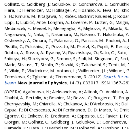
Gollnitz, C.
;
Goldberg, J.
;
Golubkov, D.
;
Goncharova, L.
;
Gornushki
Hara, T.
;
Hierholzer, M.
;
Hollnagel, A.
;
Hoshino, K.
;
Ieva, M.
;
Ishi
S. H.
;
Kimura, M.
;
Kitagawa, N.
;
Kliček, Budimir
;
Knuesel, J.
;
Kodam
Lippi, I.
;
Ljubičić, Ante
;
Longhin, A.
;
Loverre, P.
;
Lutter, G.
;
Malgin,
Medinaceli, E.
;
Meisel, F.
;
Meregaglia, A.
;
Migliozzi, P.
;
Mikado, S.
Naganawa, N.
;
Naka, T.
;
Nakamura, M.
;
Nakano, T.
;
Nakatsuka, Y.
Olshevsky, A.
;
Omura, T.
;
Palamara, O.
;
Paniccia, M.
;
Paoloni, A.
;
Pistillo, C.
;
Polukhina, C.
;
Pozzato, M.
;
Pretzl, K.
;
Pupilli, F.
;
Rescig
Rubbia, A.
;
Russo, A.
;
Ryasny, V.
;
Ryazhskaya, O.
;
Sato, O.
;
Sato, 
Shibuya, H.
;
Shoziyoev, G.
;
Simone, S.
;
Sioli, M.
;
Sirignano, C.
;
Sirri
Mario
;
Strauss, T.
;
Strolin, P.
;
Suzuki, K.
;
Takahashi, S.
;
Tenti, M.
;
S.
;
Vilain, P.
;
Vladimirov, M.
;
Votano, L.
;
Vuilleumier, J.L.
;
Wilquet, G
Zemskova, S.
;
Zghiche, A.
;
Zimmermann, R.
(2012)
Search for m
beam
.
New journal of physics
, 14 (3). 033017. ISSN 1367-2
(OPERA)
Agafonova, N.
;
Aleksandrov, A.
;
Altinok, O.
;
Anokhina, A.
Dhahbi, A.
;
Bertolin, A.
;
Besnier, M.
;
Bozza, C.
;
Brugiere, T.
;
Brugn
Chernyavskiy, M.
;
Chiarella, V.
;
Chukanov, A.
;
D’Ambrosio, N.
;
Dal 
Capua, F.
;
Di Crescenzo, A.
;
Di Ferdinando, D.
;
Di Marco, N.
;
Dmitr
Egorov, O.
;
Enikeev, R.
;
Ereditato, A.
;
Esposito, L.S.
;
Favier, J.
;
Fe
Giorgini, M.
;
Gollnitz, C.
;
Goldberg, J.
;
Golubkov, D.
;
Goncharova, 
Hamada, K.
;
Hara, T.
;
Hierholzer, M.
;
Hollnagel, A.
;
Hoshino, L.
;
I