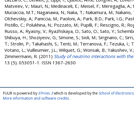
Matveev, V.
;
Mauri, N.
;
Medinaceli, E.
;
Meisel, F.
;
Meregaglia, A.
;
Muciaccia, M.T.
;
Naganawa, N.
;
Naka, T.
;
Nakamura, M.
;
Nakano, 
Olchevskiy, A.
;
Paniccia, M.
;
Paoloni, A.
;
Park, B.D.
;
Park, I.G.
;
Past
Pistillo, C.
;
Polukhina, N.
;
Pozzato, M.
;
Pupilli, F.
;
Rescigno, R.
;
Rog
Russo, A.
;
Ryasny, V.
;
Ryazhskaya, O.
;
Sato, O.
;
Sato, Y.
;
Schembri
Shibuya, H.
;
Shoziyeov, G.
;
Simone, S.
;
Sioli, M.
;
Sirignano, C.
;
Sirri
T.
;
Strolin, P.
;
Takahashi, S.
;
Tenti, M.
;
Terranova, F.
;
Tezuka, I.
;
T
Votano, L.
;
Vuilleumier, J.L.
;
Wilquet, G.
;
Wonsak, B.
;
Yakushev, V.
Zimmermann, R.
(2011)
Study of neutrino interactions with th
13 (5). 053051-1. ISSN 1367-2630
FULIR is powered by
EPrints 3
which is developed by the
School of Electroni
More information and software credits
.