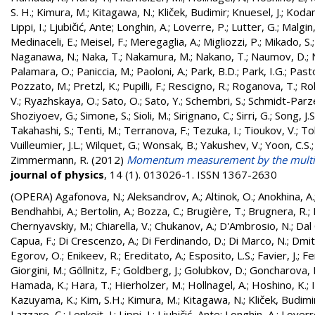
S. H.
;
Kimura, M.
;
Kitagawa, N.
;
Kliček, Budimir
;
Knuesel, J.
;
Kodam
Lippi, I.
;
Ljubičić, Ante
;
Longhin, A.
;
Loverre, P.
;
Lutter, G.
;
Malgin,
Medinaceli, E.
;
Meisel, F.
;
Meregaglia, A.
;
Migliozzi, P.
;
Mikado, S.
Naganawa, N.
;
Naka, T.
;
Nakamura, M.
;
Nakano, T.
;
Naumov, D.
;
Palamara, O.
;
Paniccia, M.
;
Paoloni, A.
;
Park, B.D.
;
Park, I.G.
;
Pasto
Pozzato, M.
;
Pretzl, K.
;
Pupilli, F.
;
Rescigno, R.
;
Roganova, T.
;
Rok
V.
;
Ryazhskaya, O.
;
Sato, O.
;
Sato, Y.
;
Schembri, S.
;
Schmidt-Parze
Shoziyoev, G.
;
Simone, S.
;
Sioli, M.
;
Sirignano, C.
;
Sirri, G.
;
Song, J.S
Takahashi, S.
;
Tenti, M.
;
Terranova, F.
;
Tezuka, I.
;
Tioukov, V.
;
Tol
Vuilleumier, J.L.
;
Wilquet, G.
;
Wonsak, B.
;
Yakushev, V.
;
Yoon, C.S.
Zimmermann, R.
(2012)
Momentum measurement by the multipl
journal of physics
, 14 (1). 013026-1. ISSN 1367-2630
(OPERA)
Agafonova, N.
;
Aleksandrov, A.
;
Altinok, O.
;
Anokhina, A.
Bendhahbi, A.
;
Bertolin, A.
;
Bozza, C.
;
Brugière, T.
;
Brugnera, R.
;
Chernyavskiy, M.
;
Chiarella, V.
;
Chukanov, A.
;
D'Ambrosio, N.
;
Dal 
Capua, F.
;
Di Crescenzo, A.
;
Di Ferdinando, D.
;
Di Marco, N.
;
Dmitr
Egorov, O.
;
Enikeev, R.
;
Ereditato, A.
;
Esposito, L.S.
;
Favier, J.
;
Fe
Giorgini, M.
;
Göllnitz, F.
;
Goldberg, J.
;
Golubkov, D.
;
Goncharova, 
Hamada, K.
;
Hara, T.
;
Hierholzer, M.
;
Hollnagel, A.
;
Hoshino, K.
;
Kazuyama, K.
;
Kim, S.H.
;
Kimura, M.
;
Kitagawa, N.
;
Kliček, Budimi
Lazzaro, C.
;
Lenkeit, J.
;
Lippi, I.
;
Ljubičić, Ante
;
Longhin, A.
;
Loverr