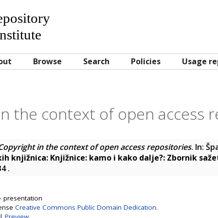
Repository
nstitute
out
Browse
Search
Policies
Usage re
in the context of open access r
Copyright in the context of open access repositories
. In:
Špa
kih knjižnica: Knjižnice: kamo i kako dalje?: Zbornik saž
 34
.
- presentation
cense
Creative Commons Public Domain Dedication
.
|
Preview