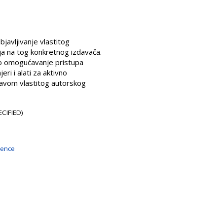
javljivanje vlastitog
ja na tog konkretnog izdavača.
no omogućavanje pristupa
ri i alati za aktivno
javom vlastitog autorskog
CIFIED)
ience