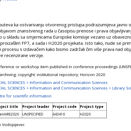
puteva ka ostvarivanju otvorenog pristupa podrazumijeva javno ob
 objavom znanstvenog rada u časopisu prenose i prava objavljivan
to u skladu sa smjernicama Europske komisije vezano uz obavez
roizašlim FP7, a sada i H2020 projekata. Isto tako, nude se primje
m procesu s izdavačem kako bismo zadržali čim više prava nad ob
ove recenzirane verzije.
ference or workshop item published in conference proceedings (UNSPE
archiving; copyright; institutional repository; Horizon 2020
IAL SCIENCES > Information and Communication Sciences
IAL SCIENCES > Information and Communication Sciences > Library Sc
re for scientific information
ject title
Project leader
Project code
Project type
enAIRE2020
UNSPECIFIED
643410
H2020
n Vodopijevec