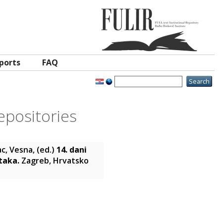
ports
FAQ
epositories
c, Vesna
, (ed.)
14. dani
etaka.
Zagreb, Hrvatsko