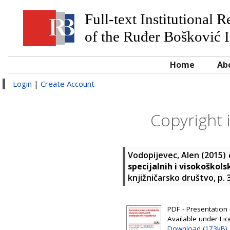
Full-text Institutional 
of the Ruđer Bošković I
Home
Ab
Login
|
Create Account
Copyright 
Vodopijevec, Alen
(2015)
specijalnih i visokoškols
knjižničarsko društvo, p.
PDF - Presentation 
Available under Li
Download (173kB)