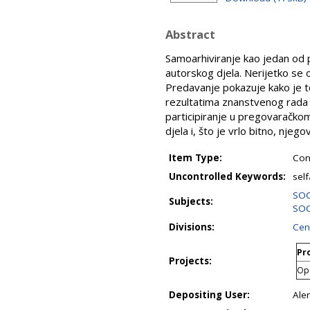
Abstract
Samoarhiviranje kao jedan od 
autorskog djela. Nerijetko se
Predavanje pokazuje kako je 
rezultatima znanstvenog rada p
participiranje u pregovaračko
djela i, što je vrlo bitno, njeg
Item Type:
Con
Uncontrolled Keywords:
self
SOC
Subjects:
SOC
Divisions:
Cent
Pro
Projects:
Op
Depositing User:
Ale