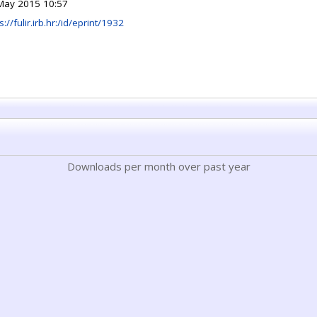
May 2015 10:57
s://fulir.irb.hr:/id/eprint/1932
Downloads per month over past year