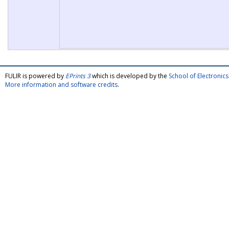
FULIR is powered by
EPrints 3
which is developed by the
School of Electroni
More information and software credits
.