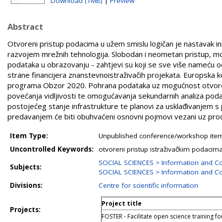
Download (1MB)
|
Preview
Abstract
Otvoreni pristup podacima u užem smislu logičan je nastavak in
razvojem mrežnih tehnologija. Slobodan i neometan pristup, mo
podataka u obrazovanju - zahtjevi su koji se sve više nameću o
strane financijera znanstevnoistraživačih projekata. Europska 
programa Obzor 2020. Pohrana podataka uz mogućnost otvoren
povećanja vidljivosti te omogućavanja sekundarnih analiza podata
postojećeg stanje infrastrukture te planovi za usklađivanjem
predavanjem će biti obuhvaćeni osnovni pojmovi vezani uz proc
Item Type:
Unpublished conference/workshop items
Uncontrolled Keywords:
otvoreni pristup istraživačkim podacim
SOCIAL SCIENCES > Information and C
Subjects:
SOCIAL SCIENCES > Information and Co
Divisions:
Centre for scientific information
Project title
Projects:
FOSTER - Facilitate open science training 