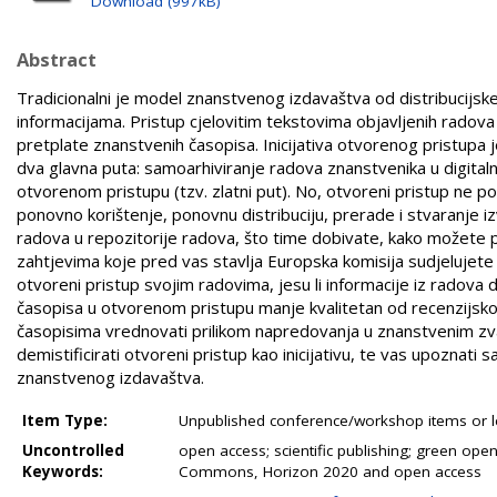
Download (997kB)
Abstract
Tradicionalni je model znanstvenog izdavaštva od distribucij
informacijama. Pristup cjelovitim tekstovima objavljenih radova
pretplate znanstvenih časopisa. Inicijativa otvorenog pristupa
dva glavna puta: samoarhiviranje radova znanstvenika u digitalne
otvorenom pristupu (tzv. zlatni put). No, otvoreni pristup ne p
ponovno korištenje, ponovnu distribuciju, prerade i stvaranje izv
radova u repozitorije radova, što time dobivate, kako možete pr
zahtjevima koje pred vas stavlja Europska komisija sudjelujete
otvoreni pristup svojim radovima, jesu li informacije iz radova
časopisa u otvorenom pristupu manje kvalitetan od recenzijskog
časopisima vrednovati prilikom napredovanja u znanstvenim z
demistificirati otvoreni pristup kao inicijativu, te vas upoznat
znanstvenog izdavaštva.
Item Type:
Unpublished conference/workshop items or le
Uncontrolled
open access; scientific publishing; green open
Keywords:
Commons, Horizon 2020 and open access