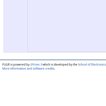
FULIR is powered by
EPrints 3
which is developed by the
School of Electroni
More information and software credits
.