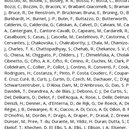
Boscolo, M.
;
Boselli, S.
;
Bosley, R. R.
;
Bossu, F.
;
Botta, C.
;
Bottura
Bozzi, C.
;
Bozzini, D.
;
Braccini, V.
;
Braibant-Giacomelli, S.
;
Bramant
J.
;
Bruce, R.
;
De Renstrom, P. Brückman
;
Bruna, E.
;
Brüning, O.
;
B
Burkhardt, H.
;
Burnet, J.-P.
;
Butin, F.
;
Buttazzo, D.
;
Butterworth, 
Calderini, G.
;
Calderola, G.
;
Caliskan, A.
;
Calvet, D.
;
Calviani, M.
;
Cam
A.
;
Cantergiani, E.
;
Cantore-Cavalli, D.
;
Capeans, M.
;
Cardarelli, R.
Casalbuoni, S.
;
Casas, J.
;
Cascella, M.
;
Castelnovo, P.
;
Castorina, 
Cervantes, J.
;
Chaikovska, I.
;
Chakrabortty, J.
;
Chala, M.
;
Chamizo-
J.
;
Charles, T. K.
;
Chattopadhyay, S.
;
Chehab, R.
;
Chekanov, S. V.
;
G.
;
Chiesa, M.
;
Chiggiato, P.
;
Childers, J. T.
;
Chmielińska, A.
;
Cholak
Cibinetto, G.
;
Ciftci, A. K.
;
Ciftci, R.
;
Cimino, R.
;
Ciuchini, M.
;
Clark, P.
Colldelram, C.
;
Collier, P.
;
Collot, J.
;
Contino, R.
;
Conventi, F.
;
Cook,
Rodrigues, H.
;
Costanza, F.
;
Pinto, P. Costa
;
Couderc, F.
;
Coupard
E. Cruz
;
Curé, B.
;
Curti, J.
;
Curtin, D.
;
Czech, M.
;
Dachauer, C.
;
D’Ag
Schwartzentruber, L. D’Aloia
;
Dam, M.
;
D’Ambrosio, G.
;
Das, S. P
Davidek, T.
;
Deandrea, A.
;
de Blas, J.
;
Debono, C. J.
;
De Curtis, S.
Del
;
Delikaris, D.
;
Deliot, F.
;
Dell’Acqua, A.
;
Rose, L. Delle
;
Delmas
Denizli, H.
;
Denner, A.
;
d’Enterria, D.
;
de Rijk, G.
;
De Roeck, A.
;
De
Régie, J. B.
;
Dewanjee, R. K.
;
Ciaccio, A. Di
;
Cicco, A. Di
;
Dillon, B. 
D’Onofrio, M.
;
Dordei, F.
;
Drago, A.
;
Draper, P.
;
Drasal, Z.
;
Drewe
Dünser, M.
;
Pree, T. du
;
Durante, M.
;
Yildiz, H. Duran
;
Dutta, S.
;
D
Ekelof, T.
;
Khechen, D. El
;
Ellis, S. A.
;
Ellis, J.
;
Ellison, J. A.
;
Elsener, 