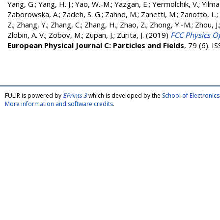
Yang, G.
;
Yang, H. J.
;
Yao, W.-M.
;
Yazgan, E.
;
Yermolchik, V.
;
Yilma
Zaborowska, A.
;
Zadeh, S. G.
;
Zahnd, M.
;
Zanetti, M.
;
Zanotto, L.
;
Z.
;
Zhang, Y.
;
Zhang, C.
;
Zhang, H.
;
Zhao, Z.
;
Zhong, Y.-M.
;
Zhou, J.
Zlobin, A. V.
;
Zobov, M.
;
Zupan, J.
;
Zurita, J.
(2019)
FCC Physics Op
European Physical Journal C: Particles and Fields
, 79 (6). 
FULIR is powered by
EPrints 3
which is developed by the
School of Electroni
More information and software credits
.