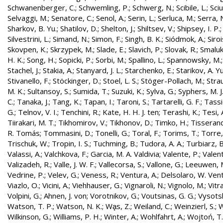
Schwanenberger, C.
;
Schwemling, P.
;
Schwerg, N.
;
Scibile, L.
;
Sciu
Selvaggi, M.
;
Senatore, C.
;
Senol, A.
;
Serin, L.
;
Serluca, M.
;
Serra, 
Sharkov, B. Yu.
;
Shatilov, D.
;
Shelton, J.
;
Shiltsev, V.
;
Shipsey, I. P.
Silvestrini, L.
;
Simand, N.
;
Simon, F.
;
Singh, B. K.
;
Siódmok, A.
;
Siroi
Skovpen, K.
;
Skrzypek, M.
;
Slade, E.
;
Slavich, P.
;
Slovak, R.
;
Smaluk
H. K.
;
Song, H.
;
Sopicki, P.
;
Sorbi, M.
;
Spallino, L.
;
Spannowsky, M.
Stachel, J.
;
Stakia, A.
;
Stanyard, J. L.
;
Starchenko, E.
;
Starikov, A. Yu
Stivanello, F.
;
Stöckinger, D.
;
Stoel, L. S.
;
Stöger-Pollach, M.
;
Stra
M. K.
;
Sultansoy, S.
;
Sumida, T.
;
Suzuki, K.
;
Sylva, G.
;
Syphers, M. J
C.
;
Tanaka, J.
;
Tang, K.
;
Tapan, I.
;
Taroni, S.
;
Tartarelli, G. F.
;
Tassie
G.
;
Telnov, V. I.
;
Tenchini, R.
;
Kate, H. H. J. ten
;
Terashi, K.
;
Tesi, 
Tiirakari, M. T.
;
Tikhomirov, V.
;
Tikhonov, D.
;
Timko, H.
;
Tisserand
R. Tomás
;
Tommasini, D.
;
Tonelli, G.
;
Toral, F.
;
Torims, T.
;
Torre,
Trischuk, W.
;
Tropin, I. S.
;
Tuchming, B.
;
Tudora, A. A.
;
Turbiarz, B
Valassi, A.
;
Valchkova, F.
;
Garcia, M. A. Valdivia
;
Valente, P.
;
Valent
Valizadeh, R.
;
Valle, J. W. F.
;
Vallecorsa, S.
;
Vallone, G.
;
Leeuwen, 
Vedrine, P.
;
Velev, G.
;
Veness, R.
;
Ventura, A.
;
Delsolaro, W. Vent
Viazlo, O.
;
Vicini, A.
;
Viehhauser, G.
;
Vignaroli, N.
;
Vignolo, M.
;
Vitr
Volpini, G.
;
Ahnen, J. von
;
Vorotnikov, G.
;
Voutsinas, G. G.
;
Vysotsk
Watson, T. P.
;
Watson, N. K.
;
Wa̧s, Z.
;
Weiland, C.
;
Weinzierl, S.
;
W
Wilkinson, G.
;
Williams, P. H.
;
Winter, A.
;
Wohlfahrt, A.
;
Wojtoń, T.