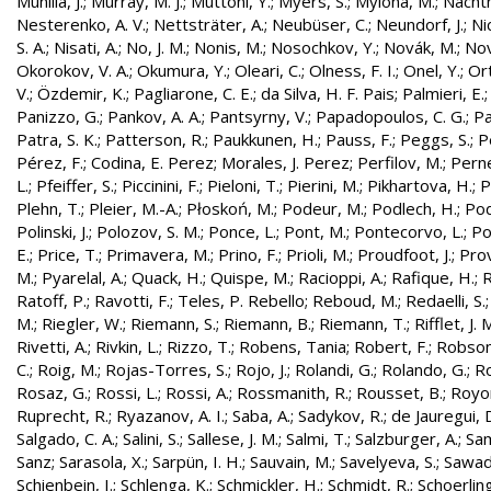
Munilla, J.
;
Murray, M. J.
;
Muttoni, Y.
;
Myers, S.
;
Mylona, M.
;
Nachtm
Nesterenko, A. V.
;
Nettsträter, A.
;
Neubüser, C.
;
Neundorf, J.
;
Nic
S. A.
;
Nisati, A.
;
No, J. M.
;
Nonis, M.
;
Nosochkov, Y.
;
Novák, M.
;
Nov
Okorokov, V. A.
;
Okumura, Y.
;
Oleari, C.
;
Olness, F. I.
;
Onel, Y.
;
Ort
V.
;
Özdemir, K.
;
Pagliarone, C. E.
;
da Silva, H. F. Pais
;
Palmieri, E.
Panizzo, G.
;
Pankov, A. A.
;
Pantsyrny, V.
;
Papadopoulos, C. G.
;
Pa
Patra, S. K.
;
Patterson, R.
;
Paukkunen, H.
;
Pauss, F.
;
Peggs, S.
;
P
Pérez, F.
;
Codina, E. Perez
;
Morales, J. Perez
;
Perfilov, M.
;
Pern
L.
;
Pfeiffer, S.
;
Piccinini, F.
;
Pieloni, T.
;
Pierini, M.
;
Pikhartova, H.
;
P
Plehn, T.
;
Pleier, M.-A.
;
Płoskoń, M.
;
Podeur, M.
;
Podlech, H.
;
Pod
Polinski, J.
;
Polozov, S. M.
;
Ponce, L.
;
Pont, M.
;
Pontecorvo, L.
;
Po
E.
;
Price, T.
;
Primavera, M.
;
Prino, F.
;
Prioli, M.
;
Proudfoot, J.
;
Prov
M.
;
Pyarelal, A.
;
Quack, H.
;
Quispe, M.
;
Racioppi, A.
;
Rafique, H.
;
R
Ratoff, P.
;
Ravotti, F.
;
Teles, P. Rebello
;
Reboud, M.
;
Redaelli, S.
M.
;
Riegler, W.
;
Riemann, S.
;
Riemann, B.
;
Riemann, T.
;
Rifflet, J. 
Rivetti, A.
;
Rivkin, L.
;
Rizzo, T.
;
Robens, Tania
;
Robert, F.
;
Robson,
C.
;
Roig, M.
;
Rojas-Torres, S.
;
Rojo, J.
;
Rolandi, G.
;
Rolando, G.
;
Ro
Rosaz, G.
;
Rossi, L.
;
Rossi, A.
;
Rossmanith, R.
;
Rousset, B.
;
Royon
Ruprecht, R.
;
Ryazanov, A. I.
;
Saba, A.
;
Sadykov, R.
;
de Jauregui, 
Salgado, C. A.
;
Salini, S.
;
Sallese, J. M.
;
Salmi, T.
;
Salzburger, A.
;
Sam
Sanz
;
Sarasola, X.
;
Sarpün, I. H.
;
Sauvain, M.
;
Savelyeva, S.
;
Sawad
Schienbein, I.
;
Schlenga, K.
;
Schmickler, H.
;
Schmidt, R.
;
Schoerling