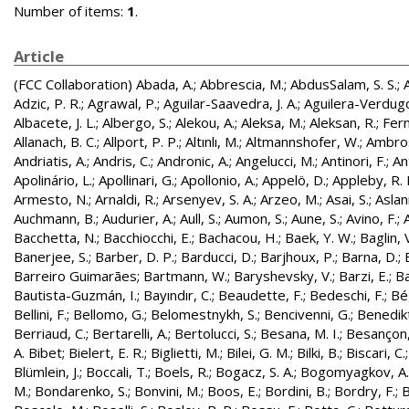
Number of items:
1
.
Article
(FCC Collaboration)
Abada, A.
;
Abbrescia, M.
;
AbdusSalam, S. S.
;
Adzic, P. R.
;
Agrawal, P.
;
Aguilar-Saavedra, J. A.
;
Aguilera-Verdugo, 
Albacete, J. L.
;
Albergo, S.
;
Alekou, A.
;
Aleksa, M.
;
Aleksan, R.
;
Fer
Allanach, B. C.
;
Allport, P. P.
;
Altınlı, M.
;
Altmannshofer, W.
;
Ambros
Andriatis, A.
;
Andris, C.
;
Andronic, A.
;
Angelucci, M.
;
Antinori, F.
;
An
Apolinário, L.
;
Apollinari, G.
;
Apollonio, A.
;
Appelö, D.
;
Appleby, R. 
Armesto, N.
;
Arnaldi, R.
;
Arsenyev, S. A.
;
Arzeo, M.
;
Asai, S.
;
Aslan
Auchmann, B.
;
Audurier, A.
;
Aull, S.
;
Aumon, S.
;
Aune, S.
;
Avino, F.
;
Bacchetta, N.
;
Bacchiocchi, E.
;
Bachacou, H.
;
Baek, Y. W.
;
Baglin, 
Banerjee, S.
;
Barber, D. P.
;
Barducci, D.
;
Barjhoux, P.
;
Barna, D.
;
Barreiro Guimarães
;
Bartmann, W.
;
Baryshevsky, V.
;
Barzi, E.
;
Ba
Bautista-Guzmán, I.
;
Bayındır, C.
;
Beaudette, F.
;
Bedeschi, F.
;
Bé
Bellini, F.
;
Bellomo, G.
;
Belomestnykh, S.
;
Bencivenni, G.
;
Benedikt
Berriaud, C.
;
Bertarelli, A.
;
Bertolucci, S.
;
Besana, M. I.
;
Besançon,
A. Bibet
;
Bielert, E. R.
;
Biglietti, M.
;
Bilei, G. M.
;
Bilki, B.
;
Biscari, C.
Blümlein, J.
;
Boccali, T.
;
Boels, R.
;
Bogacz, S. A.
;
Bogomyagkov, A.
M.
;
Bondarenko, S.
;
Bonvini, M.
;
Boos, E.
;
Bordini, B.
;
Bordry, F.
;
B