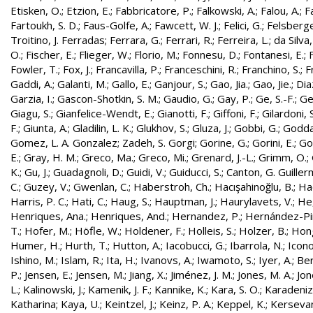
Etisken, O.
;
Etzion, E.
;
Fabbricatore, P.
;
Falkowski, A.
;
Falou, A.
;
Fa
Fartoukh, S. D.
;
Faus-Golfe, A.
;
Fawcett, W. J.
;
Felici, G.
;
Felsberge
Troitino, J. Ferradas
;
Ferrara, G.
;
Ferrari, R.
;
Ferreira, L.
;
da Silva
O.
;
Fischer, E.
;
Flieger, W.
;
Florio, M.
;
Fonnesu, D.
;
Fontanesi, E.
;
Fowler, T.
;
Fox, J.
;
Francavilla, P.
;
Franceschini, R.
;
Franchino, S.
;
F
Gaddi, A.
;
Galanti, M.
;
Gallo, E.
;
Ganjour, S.
;
Gao, Jia.
;
Gao, Jie.
;
Dia
Garzia, I.
;
Gascon-Shotkin, S. M.
;
Gaudio, G.
;
Gay, P.
;
Ge, S.-F.
;
Ge
Giagu, S.
;
Gianfelice-Wendt, E.
;
Gianotti, F.
;
Giffoni, F.
;
Gilardoni, S
F.
;
Giunta, A.
;
Gladilin, L. K.
;
Glukhov, S.
;
Gluza, J.
;
Gobbi, G.
;
Godda
Gomez, L. A. Gonzalez
;
Zadeh, S. Gorgi
;
Gorine, G.
;
Gorini, E.
;
Gou
E.
;
Gray, H. M.
;
Greco, Ma.
;
Greco, Mi.
;
Grenard, J.-L.
;
Grimm, O.
;
K.
;
Gu, J.
;
Guadagnoli, D.
;
Guidi, V.
;
Guiducci, S.
;
Canton, G. Guille
C.
;
Guzey, V.
;
Gwenlan, C.
;
Haberstroh, Ch.
;
Hacışahinoğlu, B.
;
Ha
Harris, P. C.
;
Hati, C.
;
Haug, S.
;
Hauptman, J.
;
Haurylavets, V.
;
He,
Henriques, Ana.
;
Henriques, And.
;
Hernandez, P.
;
Hernández-Pint
T.
;
Hofer, M.
;
Höfle, W.
;
Holdener, F.
;
Holleis, S.
;
Holzer, B.
;
Hong
Humer, H.
;
Hurth, T.
;
Hutton, A.
;
Iacobucci, G.
;
Ibarrola, N.
;
Icon
Ishino, M.
;
Islam, R.
;
Ita, H.
;
Ivanovs, A.
;
Iwamoto, S.
;
Iyer, A.
;
Ber
P.
;
Jensen, E.
;
Jensen, M.
;
Jiang, X.
;
Jiménez, J. M.
;
Jones, M. A.
;
Jon
L.
;
Kalinowski, J.
;
Kamenik, J. F.
;
Kannike, K.
;
Kara, S. O.
;
Karadeniz
Katharina
;
Kaya, U.
;
Keintzel, J.
;
Keinz, P. A.
;
Keppel, K.
;
Kersevan