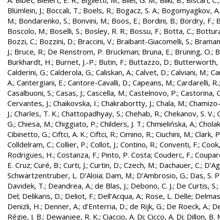
A. Bibet
;
Bielert, E. R.
;
Biglietti, M.
;
Bilei, G. M.
;
Bilki, B.
;
Biscari, C.
Blümlein, J.
;
Boccali, T.
;
Boels, R.
;
Bogacz, S. A.
;
Bogomyagkov, A.
M.
;
Bondarenko, S.
;
Bonvini, M.
;
Boos, E.
;
Bordini, B.
;
Bordry, F.
;
B
Boscolo, M.
;
Boselli, S.
;
Bosley, R. R.
;
Bossu, F.
;
Botta, C.
;
Bottura
Bozzi, C.
;
Bozzini, D.
;
Braccini, V.
;
Braibant-Giacomelli, S.
;
Bramant
J.
;
Bruce, R.
;
De Renstrom, P. Brückman
;
Bruna, E.
;
Brüning, O.
;
B
Burkhardt, H.
;
Burnet, J.-P.
;
Butin, F.
;
Buttazzo, D.
;
Butterworth, 
Calderini, G.
;
Calderola, G.
;
Caliskan, A.
;
Calvet, D.
;
Calviani, M.
;
Cam
A.
;
Cantergiani, E.
;
Cantore-Cavalli, D.
;
Capeans, M.
;
Cardarelli, R.
Casalbuoni, S.
;
Casas, J.
;
Cascella, M.
;
Castelnovo, P.
;
Castorina, 
Cervantes, J.
;
Chaikovska, I.
;
Chakrabortty, J.
;
Chala, M.
;
Chamizo-
J.
;
Charles, T. K.
;
Chattopadhyay, S.
;
Chehab, R.
;
Chekanov, S. V.
;
G.
;
Chiesa, M.
;
Chiggiato, P.
;
Childers, J. T.
;
Chmielińska, A.
;
Cholak
Cibinetto, G.
;
Ciftci, A. K.
;
Ciftci, R.
;
Cimino, R.
;
Ciuchini, M.
;
Clark, P.
Colldelram, C.
;
Collier, P.
;
Collot, J.
;
Contino, R.
;
Conventi, F.
;
Cook,
Rodrigues, H.
;
Costanza, F.
;
Pinto, P. Costa
;
Couderc, F.
;
Coupard
E. Cruz
;
Curé, B.
;
Curti, J.
;
Curtin, D.
;
Czech, M.
;
Dachauer, C.
;
D’Ag
Schwartzentruber, L. D’Aloia
;
Dam, M.
;
D’Ambrosio, G.
;
Das, S. P
Davidek, T.
;
Deandrea, A.
;
de Blas, J.
;
Debono, C. J.
;
De Curtis, S.
Del
;
Delikaris, D.
;
Deliot, F.
;
Dell’Acqua, A.
;
Rose, L. Delle
;
Delmas
Denizli, H.
;
Denner, A.
;
d’Enterria, D.
;
de Rijk, G.
;
De Roeck, A.
;
De
Régie, J. B.
;
Dewanjee, R. K.
;
Ciaccio, A. Di
;
Cicco, A. Di
;
Dillon, B. 