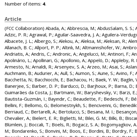
Number of items:
4
.
Article
(FCC Collaboration)
Abada, A.
;
Abbrescia, M.
;
AbdusSalam, S. S.
;
Adzic, P. R.
;
Agrawal, P.
;
Aguilar-Saavedra, J. A.
;
Aguilera-Verdugo, 
Albacete, J. L.
;
Albergo, S.
;
Alekou, A.
;
Aleksa, M.
;
Aleksan, R.
;
Ale
Allanach, B. C.
;
Allport, P. P.
;
Altınlı, M.
;
Altmannshofer, W.
;
Ambros
Andriatis, A.
;
Andris, C.
;
Andronic, A.
;
Angelucci, M.
;
Antinori, F.
;
An
Apolinário, L.
;
Apollinari, G.
;
Apollonio, A.
;
Appelö, D.
;
Appleby, R. 
Armesto, N.
;
Arnaldi, R.
;
Arsenyev, S. A.
;
Arzeo, M.
;
Asai, S.
;
Aslan
Auchmann, B.
;
Audurier, A.
;
Aull, S.
;
Aumon, S.
;
Aune, S.
;
Avino, F.
;
Bacchetta, N.
;
Bacchiocchi, E.
;
Bachacou, H.
;
Baek, Y. W.
;
Baglin, 
Banerjee, S.
;
Barber, D. P.
;
Barducci, D.
;
Barjhoux, P.
;
Barna, D.
;
Guimarães da Costa, J.
;
Bartmann, W.
;
Baryshevsky, V.
;
Barzi, E.
Bautista-Guzmán, I.
;
Bayındır, C.
;
Beaudette, F.
;
Bedeschi, F.
;
Bé
Bellini, F.
;
Bellomo, G.
;
Belomestnykh, S.
;
Bencivenni, G.
;
Benedikt
Berriaud, C.
;
Bertarelli, A.
;
Bertolucci, S.
;
Besana, M. I.
;
Besançon,
Chevalier, A.
;
Bielert, E. R.
;
Biglietti, M.
;
Bilei, G. M.
;
Bilki, B.
;
Biscar
Blümlein, J.
;
Boccali, T.
;
Boels, R.
;
Bogacz, S. A.
;
Bogomyagkov, A.
M.
;
Bondarenko, S.
;
Bonvini, M.
;
Boos, E.
;
Bordini, B.
;
Bordry, F.
;
B