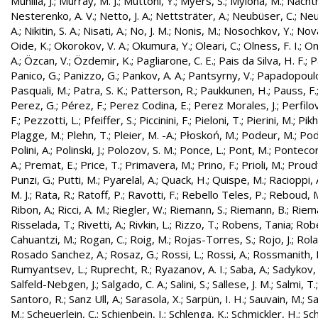
Munilla, J.
;
Murray, M. J.
;
Muttoni, Y.
;
Myers, S.
;
Mylona, M.
;
Nachtm
Nesterenko, A. V.
;
Netto, J. A.
;
Nettsträter, A.
;
Neubüser, C.
;
Neu
A.
;
Nikitin, S. A.
;
Nisati, A.
;
No, J. M.
;
Nonis, M.
;
Nosochkov, Y.
;
Nová
Oide, K.
;
Okorokov, V. A.
;
Okumura, Y.
;
Oleari, C.
;
Olness, F. I.
;
On
A.
;
Özcan, V.
;
Özdemir, K.
;
Pagliarone, C. E.
;
Pais da Silva, H. F.
;
P
Panico, G.
;
Panizzo, G.
;
Pankov, A. A.
;
Pantsyrny, V.
;
Papadopoulo
Pasquali, M.
;
Patra, S. K.
;
Patterson, R.
;
Paukkunen, H.
;
Pauss, F.
Perez, G.
;
Pérez, F.
;
Perez Codina, E.
;
Perez Morales, J.
;
Perfilo
F.
;
Pezzotti, L.
;
Pfeiffer, S.
;
Piccinini, F.
;
Pieloni, T.
;
Pierini, M.
;
Pikh
Plagge, M.
;
Plehn, T.
;
Pleier, M. -A.
;
Płoskoń, M.
;
Podeur, M.
;
Pod
Polini, A.
;
Polinski, J.
;
Polozov, S. M.
;
Ponce, L.
;
Pont, M.
;
Pontecor
A.
;
Premat, E.
;
Price, T.
;
Primavera, M.
;
Prino, F.
;
Prioli, M.
;
Proudf
Punzi, G.
;
Putti, M.
;
Pyarelal, A.
;
Quack, H.
;
Quispe, M.
;
Racioppi, 
M. J.
;
Rata, R.
;
Ratoff, P.
;
Ravotti, F.
;
Rebello Teles, P.
;
Reboud, 
Ribon, A.
;
Ricci, A. M.
;
Riegler, W.
;
Riemann, S.
;
Riemann, B.
;
Riema
Risselada, T.
;
Rivetti, A.
;
Rivkin, L.
;
Rizzo, T.
;
Robens, Tania
;
Robe
Cahuantzi, M.
;
Rogan, C.
;
Roig, M.
;
Rojas-Torres, S.
;
Rojo, J.
;
Rola
Rosado Sanchez, A.
;
Rosaz, G.
;
Rossi, L.
;
Rossi, A.
;
Rossmanith, 
Rumyantsev, L.
;
Ruprecht, R.
;
Ryazanov, A. I.
;
Saba, A.
;
Sadykov, 
Salfeld-Nebgen, J.
;
Salgado, C. A.
;
Salini, S.
;
Sallese, J. M.
;
Salmi, T.
Santoro, R.
;
Sanz Ull, A.
;
Sarasola, X.
;
Sarpün, I. H.
;
Sauvain, M.
;
Sa
M.
;
Scheuerlein, C.
;
Schienbein, I.
;
Schlenga, K.
;
Schmickler, H.
;
Sch