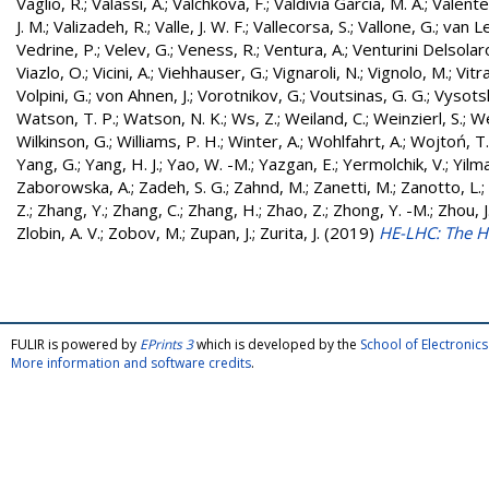
Vaglio, R.
;
Valassi, A.
;
Valchkova, F.
;
Valdivia Garcia, M. A.
;
Valente
J. M.
;
Valizadeh, R.
;
Valle, J. W. F.
;
Vallecorsa, S.
;
Vallone, G.
;
van L
Vedrine, P.
;
Velev, G.
;
Veness, R.
;
Ventura, A.
;
Venturini Delsolar
Viazlo, O.
;
Vicini, A.
;
Viehhauser, G.
;
Vignaroli, N.
;
Vignolo, M.
;
Vitr
Volpini, G.
;
von Ahnen, J.
;
Vorotnikov, G.
;
Voutsinas, G. G.
;
Vysotsk
Watson, T. P.
;
Watson, N. K.
;
Ws, Z.
;
Weiland, C.
;
Weinzierl, S.
;
We
Wilkinson, G.
;
Williams, P. H.
;
Winter, A.
;
Wohlfahrt, A.
;
Wojtoń, T.
Yang, G.
;
Yang, H. J.
;
Yao, W. -M.
;
Yazgan, E.
;
Yermolchik, V.
;
Yilma
Zaborowska, A.
;
Zadeh, S. G.
;
Zahnd, M.
;
Zanetti, M.
;
Zanotto, L.
;
Z.
;
Zhang, Y.
;
Zhang, C.
;
Zhang, H.
;
Zhao, Z.
;
Zhong, Y. -M.
;
Zhou, J
Zlobin, A. V.
;
Zobov, M.
;
Zupan, J.
;
Zurita, J.
(2019)
HE-LHC: The H
FULIR is powered by
EPrints 3
which is developed by the
School of Electroni
More information and software credits
.