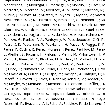
Najafabadi, M. Mohammadi
;
Mohapatra, R. N.
;
Mokhov, N.
;
Molso
Montesinos, E.
;
Moortgat, F.
;
Morange, N.
;
Morello, G.
;
Llácer, 
Morretta, V.
;
Morrone, M.
;
Mostacci, A.
;
Muanza, S.
;
Muchnoi, N.
;
Munilla, J.
;
Murray, M. J.
;
Muttoni, Y.
;
Myers, S.
;
Mylona, M.
;
Nachtm
Nesterenko, A. V.
;
Nettsträter, A.
;
Neubüser, C.
;
Neundorf, J.
;
Nic
S. A.
;
Nisati, A.
;
No, J. M.
;
Nonis, M.
;
Nosochkov, Y.
;
Novák, M.
;
Nov
Okorokov, V. A.
;
Okumura, Y.
;
Oleari, C.
;
Olness, F. I.
;
Onel, Y.
;
Ort
V.
;
Özdemir, K.
;
Pagliarone, C. E.
;
da Silva, H. F. Pais
;
Palmieri, E.
Panizzo, G.
;
Pankov, A. A.
;
Pantsyrny, V.
;
Papadopoulos, C. G.
;
Pa
Patra, S. K.
;
Patterson, R.
;
Paukkunen, H.
;
Pauss, F.
;
Peggs, S.
;
P
Pérez, F.
;
Codina, E. Perez
;
Morales, J. Perez
;
Perfilov, M.
;
Pern
L.
;
Pfeiffer, S.
;
Piccinini, F.
;
Pieloni, T.
;
Pierini, M.
;
Pikhartova, H.
;
P
Plehn, T.
;
Pleier, M.-A.
;
Płoskoń, M.
;
Podeur, M.
;
Podlech, H.
;
Pod
Polinski, J.
;
Polozov, S. M.
;
Ponce, L.
;
Pont, M.
;
Pontecorvo, L.
;
Po
E.
;
Price, T.
;
Primavera, M.
;
Prino, F.
;
Prioli, M.
;
Proudfoot, J.
;
Prov
M.
;
Pyarelal, A.
;
Quack, H.
;
Quispe, M.
;
Racioppi, A.
;
Rafique, H.
;
R
Ratoff, P.
;
Ravotti, F.
;
Teles, P. Rebello
;
Reboud, M.
;
Redaelli, S.
M.
;
Riegler, W.
;
Riemann, S.
;
Riemann, B.
;
Riemann, T.
;
Rifflet, J. 
Rivetti, A.
;
Rivkin, L.
;
Rizzo, T.
;
Robens, Tania
;
Robert, F.
;
Robson,
C.
;
Roig, M.
;
Rojas-Torres, S.
;
Rojo, J.
;
Rolandi, G.
;
Rolando, G.
;
Ro
Rosaz, G.
;
Rossi, L.
;
Rossi, A.
;
Rossmanith, R.
;
Rousset, B.
;
Royon
Ruprecht, R.
;
Ryazanov, A. I.
;
Saba, A.
;
Sadykov, R.
;
de Jauregui, 