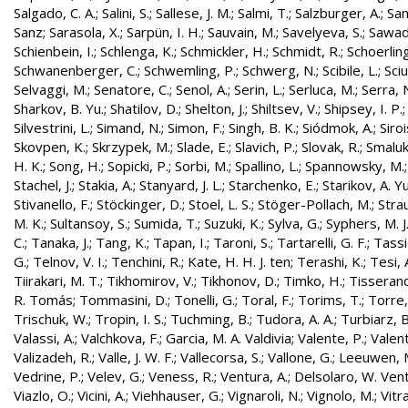
Salgado, C. A.
;
Salini, S.
;
Sallese, J. M.
;
Salmi, T.
;
Salzburger, A.
;
Sam
Sanz
;
Sarasola, X.
;
Sarpün, I. H.
;
Sauvain, M.
;
Savelyeva, S.
;
Sawad
Schienbein, I.
;
Schlenga, K.
;
Schmickler, H.
;
Schmidt, R.
;
Schoerling
Schwanenberger, C.
;
Schwemling, P.
;
Schwerg, N.
;
Scibile, L.
;
Sciu
Selvaggi, M.
;
Senatore, C.
;
Senol, A.
;
Serin, L.
;
Serluca, M.
;
Serra, 
Sharkov, B. Yu.
;
Shatilov, D.
;
Shelton, J.
;
Shiltsev, V.
;
Shipsey, I. P.
Silvestrini, L.
;
Simand, N.
;
Simon, F.
;
Singh, B. K.
;
Siódmok, A.
;
Siroi
Skovpen, K.
;
Skrzypek, M.
;
Slade, E.
;
Slavich, P.
;
Slovak, R.
;
Smaluk
H. K.
;
Song, H.
;
Sopicki, P.
;
Sorbi, M.
;
Spallino, L.
;
Spannowsky, M.
Stachel, J.
;
Stakia, A.
;
Stanyard, J. L.
;
Starchenko, E.
;
Starikov, A. Yu
Stivanello, F.
;
Stöckinger, D.
;
Stoel, L. S.
;
Stöger-Pollach, M.
;
Stra
M. K.
;
Sultansoy, S.
;
Sumida, T.
;
Suzuki, K.
;
Sylva, G.
;
Syphers, M. J
C.
;
Tanaka, J.
;
Tang, K.
;
Tapan, I.
;
Taroni, S.
;
Tartarelli, G. F.
;
Tassie
G.
;
Telnov, V. I.
;
Tenchini, R.
;
Kate, H. H. J. ten
;
Terashi, K.
;
Tesi, 
Tiirakari, M. T.
;
Tikhomirov, V.
;
Tikhonov, D.
;
Timko, H.
;
Tisserand
R. Tomás
;
Tommasini, D.
;
Tonelli, G.
;
Toral, F.
;
Torims, T.
;
Torre,
Trischuk, W.
;
Tropin, I. S.
;
Tuchming, B.
;
Tudora, A. A.
;
Turbiarz, B
Valassi, A.
;
Valchkova, F.
;
Garcia, M. A. Valdivia
;
Valente, P.
;
Valent
Valizadeh, R.
;
Valle, J. W. F.
;
Vallecorsa, S.
;
Vallone, G.
;
Leeuwen, 
Vedrine, P.
;
Velev, G.
;
Veness, R.
;
Ventura, A.
;
Delsolaro, W. Vent
Viazlo, O.
;
Vicini, A.
;
Viehhauser, G.
;
Vignaroli, N.
;
Vignolo, M.
;
Vitr