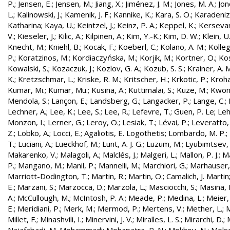
P.
;
Jensen, E.
;
Jensen, M.
;
Jiang, X.
;
Jiménez, J. M.
;
Jones, M. A.
;
Jon
L.
;
Kalinowski, J.
;
Kamenik, J. F.
;
Kannike, K.
;
Kara, S. O.
;
Karadeniz
Katharina
;
Kaya, U.
;
Keintzel, J.
;
Keinz, P. A.
;
Keppel, K.
;
Kersevan
V.
;
Kieseler, J.
;
Kilic, A.
;
Kilpinen, A.
;
Kim, Y.-K.
;
Kim, D. W.
;
Klein, U
Knecht, M.
;
Kniehl, B.
;
Kocak, F.
;
Koeberl, C.
;
Kolano, A. M.
;
Kolleg
P.
;
Koratzinos, M.
;
Kordiaczyńska, M.
;
Korjik, M.
;
Kortner, O.
;
Kos
Kowalski, S.
;
Kozaczuk, J.
;
Kozlov, G. A.
;
Kozub, S. S.
;
Krainer, A. 
K.
;
Kretzschmar, L.
;
Kriske, R. M.
;
Kritscher, H.
;
Krkotic, P.
;
Kroha
Kumar, Mi.
;
Kumar, Mu.
;
Kusina, A.
;
Kuttimalai, S.
;
Kuze, M.
;
Kwon,
Mendola, S.
;
Lançon, E.
;
Landsberg, G.
;
Langacker, P.
;
Lange, C.
;
Lechner, A.
;
Lee, K.
;
Lee, S.
;
Lee, R.
;
Lefevre, T.
;
Guen, P. Le
;
Leh
Monzon, I.
;
Lerner, G.
;
Leroy, O.
;
Lesiak, T.
;
Lévai, P.
;
Leveratto,
Z.
;
Lobko, A.
;
Locci, E.
;
Agaliotis, E. Logothetis
;
Lombardo, M. P.
;
T.
;
Luciani, A.
;
Lueckhof, M.
;
Lunt, A. J. G.
;
Luzum, M.
;
Lyubimtsev, 
Makarenko, V.
;
Malagoli, A.
;
Malclés, J.
;
Malgeri, L.
;
Mallon, P. J.
;
Ma
P.
;
Mangano, M.
;
Manil, P.
;
Mannelli, M.
;
Marchiori, G.
;
Marhauser,
Marriott-Dodington, T.
;
Martin, R.
;
Martin, O.
;
Camalich, J. Martin
E.
;
Marzani, S.
;
Marzocca, D.
;
Marzola, L.
;
Masciocchi, S.
;
Masina, I
A.
;
McCullough, M.
;
McIntosh, P. A.
;
Meade, P.
;
Medina, L.
;
Meier,
E.
;
Meridiani, P.
;
Merk, M.
;
Mermod, P.
;
Mertens, V.
;
Mether, L.
;
M
Millet, F.
;
Minashvili, I.
;
Minervini, J. V.
;
Miralles, L. S.
;
Mirarchi, D.
;