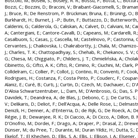
Boscolo, M.
;
Boselli, S.
;
Bosley, R. R.
;
Bossu, F.
;
Botta, C.
;
Bottura
Bozzi, C.
;
Bozzini, D.
;
Braccini, V.
;
Braibant-Giacomelli, S.
;
Bramant
J.
;
Bruce, R.
;
De Renstrom, P. Brückman
;
Bruna, E.
;
Brüning, O.
;
B
Burkhardt, H.
;
Burnet, J. -P.
;
Butin, F.
;
Buttazzo, D.
;
Butterworth,
Calderini, G.
;
Calderola, G.
;
Caliskan, A.
;
Calvet, D.
;
Calviani, M.
;
Cam
A.
;
Cantergiani, E.
;
Cantore-Cavalli, D.
;
Capeans, M.
;
Cardarelli, R.
Casalbuoni, S.
;
Casas, J.
;
Cascella, M.
;
Castelnovo, P.
;
Castorina, 
Cervantes, J.
;
Chaikovska, I.
;
Chakrabortty, J.
;
Chala, M.
;
Chamizo-
J.
;
Charles, T. K.
;
Chattopadhyay, S.
;
Chehab, R.
;
Chekanov, S. V.
;
G.
;
Chiesa, M.
;
Chiggiato, P.
;
Childers, J. T.
;
Chmielińska, A.
;
Cholak
Cibinetto, G.
;
Ciftci, A. K.
;
Ciftci, R.
;
Cimino, R.
;
Ciuchini, M.
;
Clark, P.
Colldelram, C.
;
Collier, P.
;
Collot, J.
;
Contino, R.
;
Conventi, F.
;
Cook,
Rodrigues, H.
;
Costanza, F.
;
Costa Pinto, P.
;
Couderc, F.
;
Coupard
Alaniz, E.
;
Curé, B.
;
Curti, J.
;
Curtin, D.
;
Czech, M.
;
Dachauer, C.
;
D’A
D’Aloia Schwartzentruber, L.
;
Dam, M.
;
D’Ambrosio, G.
;
Das, S. P
Davidek, T.
;
Deandrea, A.
;
de Blas, J.
;
Debono, C. J.
;
De Curtis, S.
V.
;
Delikaris, D.
;
Deliot, F.
;
Dell’Acqua, A.
;
Delle Rose, L.
;
Delmastr
Denizli, H.
;
Denner, A.
;
d’Enterria, D.
;
de Rijk, G.
;
De Roeck, A.
;
De
Régie, J. B.
;
Dewanjee, R. K.
;
Di Ciaccio, A.
;
Di Cicco, A.
;
Dillon, B. 
D’Onofrio, M.
;
Dordei, F.
;
Drago, A.
;
Draper, P.
;
Drasal, Z.
;
Drewe
Dünser, M.
;
du Pree, T.
;
Durante, M.
;
Duran Yildiz, H.
;
Dutta, S.
;
D
Ekelof, T.
;
El Khechen, D.
;
Ellis, S. A.
;
Ellis, J.
;
Ellison, J. A.
;
Elsener, 