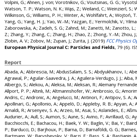
Volpini, G.
;
Ahnen, J. von
;
Vorotnikov, G.
;
Voutsinas, G. G.
;
Vysotsk
Watson, T. P.
;
Watson, N. K.
;
Wa̧s, Z.
;
Weiland, C.
;
Weinzierl, S.
;
W
Wilkinson, G.
;
Williams, P. H.
;
Winter, A.
;
Wohlfahrt, A.
;
Wojtoń, T.
Yang, G.
;
Yang, H. J.
;
Yao, W.-M.
;
Yazgan, E.
;
Yermolchik, V.
;
Yilma
Zaborowska, A.
;
Zadeh, S. G.
;
Zahnd, M.
;
Zanetti, M.
;
Zanotto, L.
;
Z.
;
Zhang, Y.
;
Zhang, C.
;
Zhang, H.
;
Zhao, Z.
;
Zhong, Y.-M.
;
Zhou, J.
Zlobin, A. V.
;
Zobov, M.
;
Zupan, J.
;
Zurita, J.
(2019)
FCC Physics Op
European Physical Journal C: Particles and Fields
, 79 (6). 
Report
Abada, A.
;
Abbrescia, M.
;
AbdusSalam, S. S.
;
Abdyukhanov, I.
;
Abe
Agrawal, P.
;
Aguilar-Saavedra, J. A.
;
Aguilera-Verdugo, J. J.
;
Aiba, 
Albergo, S.
;
Alekou, A.
;
Aleksa, M.
;
Aleksan, R.
;
Alemany Fernandez
Allport, P. P.
;
Altınlı, M.
;
Altmannshofer, W.
;
Ambrosio, G.
;
Amorim
Andris, C.
;
Andronic, A.
;
Angelucci, M.
;
Antinori, F.
;
Antipov, S. A.
;
A
Apollinari, G.
;
Apollonio, A.
;
Appelö, D.
;
Appleby, R. B.
;
Apyan, A.
;
A
Arnaldi, R.
;
Arsenyev, S. A.
;
Arzeo, M.
;
Asai, S.
;
Aslanides, E.
;
Aßma
Audurier, A.
;
Aull, S.
;
Aumon, S.
;
Aune, S.
;
Avino, F.
;
Avrillaud, G.
;
Ay
Bacchiocchi, E.
;
Bachacou, H.
;
Baek, Y. W.
;
Baglin, V.
;
Bai, Y.
;
Baird
P.
;
Barducci, D.
;
Barjhoux, P.
;
Barna, D.
;
Barnaföldi, G. G.
;
Barnes, 
Bartmann, W.
;
Baryshevsky, V.
;
Barzi, E.
;
Bass, S. A.
;
Bastianin, A