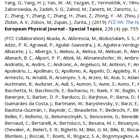
Yang, G.
;
Yang, H. J.
;
Yao, W. -M.
;
Yazgan, E.
;
Yermolchik, V.
;
Yilma
Zaborowska, A.
;
Zadeh, S. G.
;
Zahnd, M.
;
Zanetti, M.
;
Zanotto, L.
;
Z.
;
Zhang, Y.
;
Zhang, C.
;
Zhang, H.
;
Zhao, Z.
;
Zhong, Y. -M.
;
Zhou, J
Zlobin, A. V.
;
Zobov, M.
;
Zupan, J.
;
Zurita, J.
(2019)
FCC-hh: The Ha
European Physical Journal - Special Topics
, 228 (4). pp. 7
(FCC Collaboration)
Abada, A.
;
Abbrescia, M.
;
AbdusSalam, S. S.
;
Adzic, P. R.
;
Agrawal, P.
;
Aguilar-Saavedra, J. A.
;
Aguilera-Verdugo, 
Albacete, J. L.
;
Albergo, S.
;
Alekou, A.
;
Aleksa, M.
;
Aleksan, R.
;
Ale
Allanach, B. C.
;
Allport, P. P.
;
Altınlı, M.
;
Altmannshofer, W.
;
Ambros
Andriatis, A.
;
Andris, C.
;
Andronic, A.
;
Angelucci, M.
;
Antinori, F.
;
An
Apolinário, L.
;
Apollinari, G.
;
Apollonio, A.
;
Appelö, D.
;
Appleby, R. 
Armesto, N.
;
Arnaldi, R.
;
Arsenyev, S. A.
;
Arzeo, M.
;
Asai, S.
;
Aslan
Auchmann, B.
;
Audurier, A.
;
Aull, S.
;
Aumon, S.
;
Aune, S.
;
Avino, F.
;
Bacchetta, N.
;
Bacchiocchi, E.
;
Bachacou, H.
;
Baek, Y. W.
;
Baglin, 
Banerjee, S.
;
Barber, D. P.
;
Barducci, D.
;
Barjhoux, P.
;
Barna, D.
;
Guimarães da Costa, J.
;
Bartmann, W.
;
Baryshevsky, V.
;
Barzi, E.
Bautista-Guzmán, I.
;
Bayındır, C.
;
Beaudette, F.
;
Bedeschi, F.
;
Bé
Bellini, F.
;
Bellomo, G.
;
Belomestnykh, S.
;
Bencivenni, G.
;
Benedikt
Berriaud, C.
;
Bertarelli, A.
;
Bertolucci, S.
;
Besana, M. I.
;
Besançon,
Chevalier, A.
;
Bielert, E. R.
;
Biglietti, M.
;
Bilei, G. M.
;
Bilki, B.
;
Biscar
Blümlein, J.
;
Boccali, T.
;
Boels, R.
;
Bogacz, S. A.
;
Bogomyagkov, A.