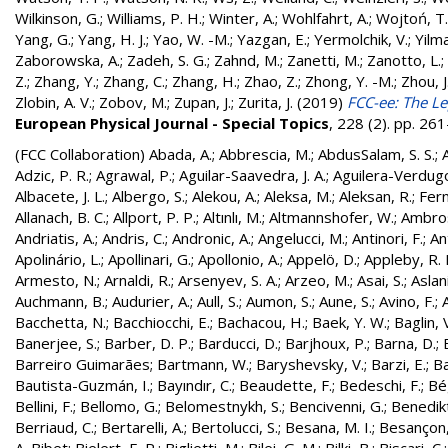
Wilkinson, G.
;
Williams, P. H.
;
Winter, A.
;
Wohlfahrt, A.
;
Wojtoń, T.
Yang, G.
;
Yang, H. J.
;
Yao, W. -M.
;
Yazgan, E.
;
Yermolchik, V.
;
Yilma
Zaborowska, A.
;
Zadeh, S. G.
;
Zahnd, M.
;
Zanetti, M.
;
Zanotto, L.
;
Z.
;
Zhang, Y.
;
Zhang, C.
;
Zhang, H.
;
Zhao, Z.
;
Zhong, Y. -M.
;
Zhou, J
Zlobin, A. V.
;
Zobov, M.
;
Zupan, J.
;
Zurita, J.
(2019)
FCC-ee: The Le
European Physical Journal - Special Topics
, 228 (2). pp. 2
(FCC Collaboration)
Abada, A.
;
Abbrescia, M.
;
AbdusSalam, S. S.
;
Adzic, P. R.
;
Agrawal, P.
;
Aguilar-Saavedra, J. A.
;
Aguilera-Verdugo, 
Albacete, J. L.
;
Albergo, S.
;
Alekou, A.
;
Aleksa, M.
;
Aleksan, R.
;
Fer
Allanach, B. C.
;
Allport, P. P.
;
Altınlı, M.
;
Altmannshofer, W.
;
Ambros
Andriatis, A.
;
Andris, C.
;
Andronic, A.
;
Angelucci, M.
;
Antinori, F.
;
An
Apolinário, L.
;
Apollinari, G.
;
Apollonio, A.
;
Appelö, D.
;
Appleby, R. 
Armesto, N.
;
Arnaldi, R.
;
Arsenyev, S. A.
;
Arzeo, M.
;
Asai, S.
;
Aslan
Auchmann, B.
;
Audurier, A.
;
Aull, S.
;
Aumon, S.
;
Aune, S.
;
Avino, F.
;
Bacchetta, N.
;
Bacchiocchi, E.
;
Bachacou, H.
;
Baek, Y. W.
;
Baglin, 
Banerjee, S.
;
Barber, D. P.
;
Barducci, D.
;
Barjhoux, P.
;
Barna, D.
;
Barreiro Guimarães
;
Bartmann, W.
;
Baryshevsky, V.
;
Barzi, E.
;
Ba
Bautista-Guzmán, I.
;
Bayındır, C.
;
Beaudette, F.
;
Bedeschi, F.
;
Bé
Bellini, F.
;
Bellomo, G.
;
Belomestnykh, S.
;
Bencivenni, G.
;
Benedikt
Berriaud, C.
;
Bertarelli, A.
;
Bertolucci, S.
;
Besana, M. I.
;
Besançon,