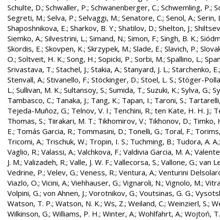
Schulte, D.
;
Schwaller, P.
;
Schwanenberger, C.
;
Schwemling, P.
;
S
Segreti, M.
;
Selva, P.
;
Selvaggi, M.
;
Senatore, C.
;
Senol, A.
;
Serin, 
Shaposhnikova, E.
;
Sharkov, B. Y.
;
Shatilov, D.
;
Shelton, J.
;
Shiltsev
Siemko, A.
;
Silvestrini, L.
;
Simand, N.
;
Simon, F.
;
Singh, B. K.
;
Siódm
Skordis, E.
;
Skovpen, K.
;
Skrzypek, M.
;
Slade, E.
;
Slavich, P.
;
Slovak
O.
;
Soltveit, H. K.
;
Song, H.
;
Sopicki, P.
;
Sorbi, M.
;
Spallino, L.
;
Spa
Srivastava, T.
;
Stachel, J.
;
Stakia, A.
;
Stanyard, J. L.
;
Starchenko, E.
Stenvall, A.
;
Stivanello, F.
;
Stöckinger, D.
;
Stoel, L. S.
;
Stöger-Polla
L.
;
Sullivan, M. K.
;
Sultansoy, S.
;
Sumida, T.
;
Suzuki, K.
;
Sylva, G.
;
Sy
Tambasco, C.
;
Tanaka, J.
;
Tang, K.
;
Tapan, I.
;
Taroni, S.
;
Tartarelli
Tejeda-Muñoz, G.
;
Telnov, V. I.
;
Tenchini, R.
;
ten Kate, H. H. J.
;
T
Thomas, S.
;
Tiirakari, M. T.
;
Tikhomirov, V.
;
Tikhonov, D.
;
Timko, 
E.
;
Tomás Garcia, R.
;
Tommasini, D.
;
Tonelli, G.
;
Toral, F.
;
Torims,
Tricomi, A.
;
Trischuk, W.
;
Tropin, I. S.
;
Tuchming, B.
;
Tudora, A. A.
Vaglio, R.
;
Valassi, A.
;
Valchkova, F.
;
Valdivia Garcia, M. A.
;
Valente
J. M.
;
Valizadeh, R.
;
Valle, J. W. F.
;
Vallecorsa, S.
;
Vallone, G.
;
van L
Vedrine, P.
;
Velev, G.
;
Veness, R.
;
Ventura, A.
;
Venturini Delsolar
Viazlo, O.
;
Vicini, A.
;
Viehhauser, G.
;
Vignaroli, N.
;
Vignolo, M.
;
Vitr
Volpini, G.
;
von Ahnen, J.
;
Vorotnikov, G.
;
Voutsinas, G. G.
;
Vysotsk
Watson, T. P.
;
Watson, N. K.
;
Ws, Z.
;
Weiland, C.
;
Weinzierl, S.
;
We
Wilkinson, G.
;
Williams, P. H.
;
Winter, A.
;
Wohlfahrt, A.
;
Wojtoń, T.