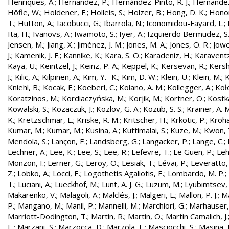
Henriques, A.
;
Hernandez, P.
;
Hernández-Pinto, R. J.
;
Hernandez
Höfle, W.
;
Holdener, F.
;
Holleis, S.
;
Holzer, B.
;
Hong, D. K.
;
Honor
T.
;
Hutton, A.
;
Iacobucci, G.
;
Ibarrola, N.
;
Iconomidou-Fayard, L.
;
Ita, H.
;
Ivanovs, A.
;
Iwamoto, S.
;
Iyer, A.
;
Izquierdo Bermudez, S
Jensen, M.
;
Jiang, X.
;
Jiménez, J. M.
;
Jones, M. A.
;
Jones, O. R.
;
Jowe
J.
;
Kamenik, J. F.
;
Kannike, K.
;
Kara, S. O.
;
Karadeniz, H.
;
Karaventz
Kaya, U.
;
Keintzel, J.
;
Keinz, P. A.
;
Keppel, K.
;
Kersevan, R.
;
Kersh
J.
;
Kilic, A.
;
Kilpinen, A.
;
Kim, Y. -K.
;
Kim, D. W.
;
Klein, U.
;
Klein, M.
;
K
Kniehl, B.
;
Kocak, F.
;
Koeberl, C.
;
Kolano, A. M.
;
Kollegger, A.
;
Koło
Koratzinos, M.
;
Kordiaczyńska, M.
;
Korjik, M.
;
Kortner, O.
;
Kostka
Kowalski, S.
;
Kozaczuk, J.
;
Kozlov, G. A.
;
Kozub, S. S.
;
Krainer, A. 
K.
;
Kretzschmar, L.
;
Kriske, R. M.
;
Kritscher, H.
;
Krkotic, P.
;
Kroha
Kumar, M.
;
Kumar, M.
;
Kusina, A.
;
Kuttimalai, S.
;
Kuze, M.
;
Kwon, 
Mendola, S.
;
Lançon, E.
;
Landsberg, G.
;
Langacker, P.
;
Lange, C.
;
Lechner, A.
;
Lee, K.
;
Lee, S.
;
Lee, R.
;
Lefevre, T.
;
Le Guen, P.
;
Leh
Monzon, I.
;
Lerner, G.
;
Leroy, O.
;
Lesiak, T.
;
Lévai, P.
;
Leveratto,
Z.
;
Lobko, A.
;
Locci, E.
;
Logothetis Agaliotis, E.
;
Lombardo, M. P.
;
T.
;
Luciani, A.
;
Lueckhof, M.
;
Lunt, A. J. G.
;
Luzum, M.
;
Lyubimtsev, 
Makarenko, V.
;
Malagoli, A.
;
Malclés, J.
;
Malgeri, L.
;
Mallon, P. J.
;
Ma
P.
;
Mangano, M.
;
Manil, P.
;
Mannelli, M.
;
Marchiori, G.
;
Marhauser,
Marriott-Dodington, T.
;
Martin, R.
;
Martin, O.
;
Martin Camalich, J.
E.
;
Marzani, S.
;
Marzocca, D.
;
Marzola, L.
;
Masciocchi, S.
;
Masina, I