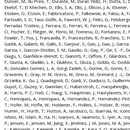
Dünser, M.
;
du Pree, T.
;
Durante, M.
;
Duran Yildiz, H.
;
Dutta, S.
;
D
Ekelof, T.
;
El Khechen, D.
;
Ellis, S. A.
;
Ellis, J.
;
Ellison, J. A.
;
Elsener, 
Etisken, O.
;
Etzion, E.
;
Fabbricatore, P.
;
Falkowski, A.
;
Falou, A.
;
Fa
Fartoukh, S. D.
;
Faus-Golfe, A.
;
Fawcett, W. J.
;
Felici, G.
;
Felsberge
Ferradas Troitino, J.
;
Ferrara, G.
;
Ferrari, R.
;
Ferreira, L.
;
Ferreira
O.
;
Fischer, E.
;
Flieger, W.
;
Florio, M.
;
Fonnesu, D.
;
Fontanesi, E.
;
Fowler, T.
;
Fox, J.
;
Francavilla, P.
;
Franceschini, R.
;
Franchino, S.
;
F
Gaddi, A.
;
Galanti, M.
;
Gallo, E.
;
Ganjour, S.
;
Gao, J.
;
Gao, J.
;
Garcia 
Garzia, I.
;
Gascon-Shotkin, S. M.
;
Gaudio, G.
;
Gay, P.
;
Ge, S. -F.
;
G
Giagu, S.
;
Gianfelice-Wendt, E.
;
Gianotti, F.
;
Giffoni, F.
;
Gilardoni, S
F.
;
Giunta, A.
;
Gladilin, L. K.
;
Glukhov, S.
;
Gluza, J.
;
Gobbi, G.
;
Godda
R.
;
Gonzalez Gomez, L. A.
;
Gorgi Zadeh, S.
;
Gorine, G.
;
Gorini, E.
;
Graverini, E.
;
Gray, H. M.
;
Greco, M.
;
Greco, M.
;
Grenard, J. -L.
;
G
Grzanka, K.
;
Gu, J.
;
Guadagnoli, D.
;
Guidi, V.
;
Guiducci, S.
;
Guillerm
Guyot, C.
;
Guzey, V.
;
Gwenlan, C.
;
Haberstroh, C.
;
Hacışahinoğlu,
A.
;
Harris, P. C.
;
Hati, C.
;
Haug, S.
;
Hauptman, J.
;
Haurylavets, V.
;
C.
;
Henriques, A.
;
Henriques, A.
;
Hernandez, P.
;
Hernández-Pinto,
T.
;
Hofer, M.
;
Höfle, W.
;
Holdener, F.
;
Holleis, S.
;
Holzer, B.
;
Hong
Humer, H.
;
Hurth, T.
;
Hutton, A.
;
Iacobucci, G.
;
Ibarrola, N.
;
Icon
Ishino, M.
;
Islam, R.
;
Ita, H.
;
Ivanovs, A.
;
Iwamoto, S.
;
Iyer, A.
;
Izq
P.
;
Jensen, E.
;
Jensen, M.
;
Jiang, X.
;
Jiménez, J. M.
;
Jones, M. A.
;
Jon
L.
;
Kalinowski, J.
;
Kamenik, J. F.
;
Kannike, K.
;
Kara, S. O.
;
Karadeniz