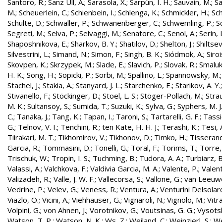
Santoro, R.
;
Sanz Ull, A.
;
Sarasola, X.
;
Sarpün, I. H.
;
Sauvain, M.
;
Sa
M.
;
Scheuerlein, C.
;
Schienbein, I.
;
Schlenga, K.
;
Schmickler, H.
;
Sch
Schulte, D.
;
Schwaller, P.
;
Schwanenberger, C.
;
Schwemling, P.
;
S
Segreti, M.
;
Selva, P.
;
Selvaggi, M.
;
Senatore, C.
;
Senol, A.
;
Serin, 
Shaposhnikova, E.
;
Sharkov, B. Y.
;
Shatilov, D.
;
Shelton, J.
;
Shiltsev
Silvestrini, L.
;
Simand, N.
;
Simon, F.
;
Singh, B. K.
;
Siódmok, A.
;
Siroi
Skovpen, K.
;
Skrzypek, M.
;
Slade, E.
;
Slavich, P.
;
Slovak, R.
;
Smaluk
H. K.
;
Song, H.
;
Sopicki, P.
;
Sorbi, M.
;
Spallino, L.
;
Spannowsky, M.
Stachel, J.
;
Stakia, A.
;
Stanyard, J. L.
;
Starchenko, E.
;
Starikov, A. Y.
Stivanello, F.
;
Stöckinger, D.
;
Stoel, L. S.
;
Stöger-Pollach, M.
;
Stra
M. K.
;
Sultansoy, S.
;
Sumida, T.
;
Suzuki, K.
;
Sylva, G.
;
Syphers, M. J
C.
;
Tanaka, J.
;
Tang, K.
;
Tapan, I.
;
Taroni, S.
;
Tartarelli, G. F.
;
Tassie
G.
;
Telnov, V. I.
;
Tenchini, R.
;
ten Kate, H. H. J.
;
Terashi, K.
;
Tesi, 
Tiirakari, M. T.
;
Tikhomirov, V.
;
Tikhonov, D.
;
Timko, H.
;
Tisserand
Garcia, R.
;
Tommasini, D.
;
Tonelli, G.
;
Toral, F.
;
Torims, T.
;
Torre,
Trischuk, W.
;
Tropin, I. S.
;
Tuchming, B.
;
Tudora, A. A.
;
Turbiarz, B
Valassi, A.
;
Valchkova, F.
;
Valdivia Garcia, M. A.
;
Valente, P.
;
Valent
Valizadeh, R.
;
Valle, J. W. F.
;
Vallecorsa, S.
;
Vallone, G.
;
van Leeuw
Vedrine, P.
;
Velev, G.
;
Veness, R.
;
Ventura, A.
;
Venturini Delsolar
Viazlo, O.
;
Vicini, A.
;
Viehhauser, G.
;
Vignaroli, N.
;
Vignolo, M.
;
Vitr
Volpini, G.
;
von Ahnen, J.
;
Vorotnikov, G.
;
Voutsinas, G. G.
;
Vysotsk
Watson, T. P.
;
Watson, N. K.
;
Ws, Z.
;
Weiland, C.
;
Weinzierl, S.
;
We