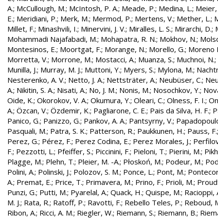
A.
;
McCullough, M.
;
McIntosh, P. A.
;
Meade, P.
;
Medina, L.
;
Meier,
E.
;
Meridiani, P.
;
Merk, M.
;
Mermod, P.
;
Mertens, V.
;
Mether, L.
;
M
Millet, F.
;
Minashvili, I.
;
Minervini, J. V.
;
Miralles, L. S.
;
Mirarchi, D.
;
Mohammadi Najafabadi, M.
;
Mohapatra, R. N.
;
Mokhov, N.
;
Molso
Montesinos, E.
;
Moortgat, F.
;
Morange, N.
;
Morello, G.
;
Moreno L
Morretta, V.
;
Morrone, M.
;
Mostacci, A.
;
Muanza, S.
;
Muchnoi, N.
;
Munilla, J.
;
Murray, M. J.
;
Muttoni, Y.
;
Myers, S.
;
Mylona, M.
;
Nachtm
Nesterenko, A. V.
;
Netto, J. A.
;
Nettsträter, A.
;
Neubüser, C.
;
Neu
A.
;
Nikitin, S. A.
;
Nisati, A.
;
No, J. M.
;
Nonis, M.
;
Nosochkov, Y.
;
Nová
Oide, K.
;
Okorokov, V. A.
;
Okumura, Y.
;
Oleari, C.
;
Olness, F. I.
;
On
A.
;
Özcan, V.
;
Özdemir, K.
;
Pagliarone, C. E.
;
Pais da Silva, H. F.
;
P
Panico, G.
;
Panizzo, G.
;
Pankov, A. A.
;
Pantsyrny, V.
;
Papadopoulo
Pasquali, M.
;
Patra, S. K.
;
Patterson, R.
;
Paukkunen, H.
;
Pauss, F.
Perez, G.
;
Pérez, F.
;
Perez Codina, E.
;
Perez Morales, J.
;
Perfilo
F.
;
Pezzotti, L.
;
Pfeiffer, S.
;
Piccinini, F.
;
Pieloni, T.
;
Pierini, M.
;
Pikh
Plagge, M.
;
Plehn, T.
;
Pleier, M. -A.
;
Płoskoń, M.
;
Podeur, M.
;
Pod
Polini, A.
;
Polinski, J.
;
Polozov, S. M.
;
Ponce, L.
;
Pont, M.
;
Pontecor
A.
;
Premat, E.
;
Price, T.
;
Primavera, M.
;
Prino, F.
;
Prioli, M.
;
Proudf
Punzi, G.
;
Putti, M.
;
Pyarelal, A.
;
Quack, H.
;
Quispe, M.
;
Racioppi, 
M. J.
;
Rata, R.
;
Ratoff, P.
;
Ravotti, F.
;
Rebello Teles, P.
;
Reboud, 
Ribon, A.
;
Ricci, A. M.
;
Riegler, W.
;
Riemann, S.
;
Riemann, B.
;
Riema