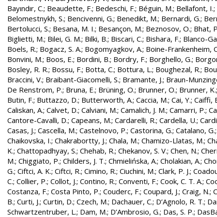
Bayındır, C.
;
Beaudette, F.
;
Bedeschi, F.
;
Béguin, M.
;
Bellafont, I.
;
Belomestnykh, S.
;
Bencivenni, G.
;
Benedikt, M.
;
Bernardi, G.
;
Bern
Bertolucci, S.
;
Besana, M. I.
;
Besançon, M.
;
Beznosov, O.
;
Bhat, P
Biglietti, M.
;
Bilei, G. M.
;
Bilki, B.
;
Biscari, C.
;
Bishara, F.
;
Blanco-Gar
Boels, R.
;
Bogacz, S. A.
;
Bogomyagkov, A.
;
Boine-Frankenheim, 
Bonvini, M.
;
Boos, E.
;
Bordini, B.
;
Bordry, F.
;
Borghello, G.
;
Borgon
Bosley, R. R.
;
Bossu, F.
;
Botta, C.
;
Bottura, L.
;
Boughezal, R.
;
Bout
Braccini, V.
;
Braibant-Giacomelli, S.
;
Bramante, J.
;
Braun-Munzinge
De Renstrom, P.
;
Bruna, E.
;
Brüning, O.
;
Brunner, O.
;
Brunner, K.
Butin, F.
;
Buttazzo, D.
;
Butterworth, A.
;
Caccia, M.
;
Cai, Y.
;
Caiffi, 
Caliskan, A.
;
Calvet, D.
;
Calviani, M.
;
Camalich, J. M.
;
Camarri, P.
;
Ca
Cantore-Cavalli, D.
;
Capeans, M.
;
Cardarelli, R.
;
Cardella, U.
;
Cardi
Casas, J.
;
Cascella, M.
;
Castelnovo, P.
;
Castorina, G.
;
Catalano, G.
Chaikovska, I.
;
Chakrabortty, J.
;
Chala, M.
;
Chamizo-Llatas, M.
;
Ch
K.
;
Chattopadhyay, S.
;
Chehab, R.
;
Chekanov, S. V.
;
Chen, N.
;
Cher
M.
;
Chiggiato, P.
;
Childers, J. T.
;
Chmielińska, A.
;
Cholakian, A.
;
Cho
G.
;
Ciftci, A. K.
;
Ciftci, R.
;
Cimino, R.
;
Ciuchini, M.
;
Clark, P. J.
;
Coadou
C.
;
Collier, P.
;
Collot, J.
;
Contino, R.
;
Conventi, F.
;
Cook, C. T. A.
;
Coo
Costanza, F.
;
Costa Pinto, P.
;
Couderc, F.
;
Coupard, J.
;
Craig, N.
;
C
B.
;
Curti, J.
;
Curtin, D.
;
Czech, M.
;
Dachauer, C.
;
D’Agnolo, R. T.
;
Da
Schwartzentruber, L.
;
Dam, M.
;
D’Ambrosio, G.
;
Das, S. P.
;
DasBa