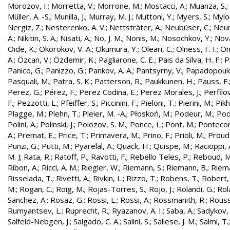
Morozov, I.
;
Morretta, V.
;
Morrone, M.
;
Mostacci, A.
;
Muanza, S.
;
Müller, A. -S.
;
Munilla, J.
;
Murray, M. J.
;
Muttoni, Y.
;
Myers, S.
;
Mylo
Nergiz, Z.
;
Nesterenko, A. V.
;
Nettsträter, A.
;
Neubüser, C.
;
Neun
A.
;
Nikitin, S. A.
;
Nisati, A.
;
No, J. M.
;
Nonis, M.
;
Nosochkov, Y.
;
Nová
Oide, K.
;
Okorokov, V. A.
;
Okumura, Y.
;
Oleari, C.
;
Olness, F. I.
;
On
A.
;
Özcan, V.
;
Özdemir, K.
;
Pagliarone, C. E.
;
Pais da Silva, H. F.
;
P
Panico, G.
;
Panizzo, G.
;
Pankov, A. A.
;
Pantsyrny, V.
;
Papadopoulo
Pasquali, M.
;
Patra, S. K.
;
Patterson, R.
;
Paukkunen, H.
;
Pauss, F.
Perez, G.
;
Pérez, F.
;
Perez Codina, E.
;
Perez Morales, J.
;
Perfilo
F.
;
Pezzotti, L.
;
Pfeiffer, S.
;
Piccinini, F.
;
Pieloni, T.
;
Pierini, M.
;
Pikh
Plagge, M.
;
Plehn, T.
;
Pleier, M. -A.
;
Płoskoń, M.
;
Podeur, M.
;
Pod
Polini, A.
;
Polinski, J.
;
Polozov, S. M.
;
Ponce, L.
;
Pont, M.
;
Pontecor
A.
;
Premat, E.
;
Price, T.
;
Primavera, M.
;
Prino, F.
;
Prioli, M.
;
Proudf
Punzi, G.
;
Putti, M.
;
Pyarelal, A.
;
Quack, H.
;
Quispe, M.
;
Racioppi, 
M. J
;
Rata, R.
;
Ratoff, P.
;
Ravotti, F.
;
Rebello Teles, P.
;
Reboud, M
Ribon, A.
;
Ricci, A. M.
;
Riegler, W.
;
Riemann, S.
;
Riemann, B.
;
Riema
Risselada, T.
;
Rivetti, A.
;
Rivkin, L.
;
Rizzo, T.
;
Robens, T.
;
Robert, 
M.
;
Rogan, C.
;
Roig, M.
;
Rojas-Torres, S.
;
Rojo, J.
;
Rolandi, G.
;
Rol
Sanchez, A.
;
Rosaz, G.
;
Rossi, L.
;
Rossi, A.
;
Rossmanith, R.
;
Rouss
Rumyantsev, L.
;
Ruprecht, R.
;
Ryazanov, A. I.
;
Saba, A.
;
Sadykov, 
Salfeld-Nebgen, J.
;
Salgado, C. A.
;
Salini, S.
;
Sallese, J. M.
;
Salmi, T.