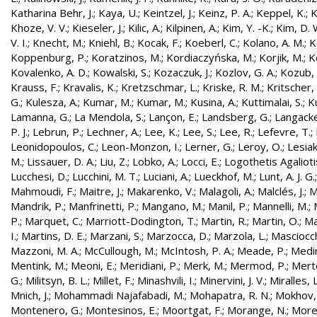
Katharina Behr, J.
;
Kaya, U.
;
Keintzel, J.
;
Keinz, P. A.
;
Keppel, K.
;
K
Khoze, V. V.
;
Kieseler, J.
;
Kilic, A.
;
Kilpinen, A.
;
Kim, Y. -K.
;
Kim, D. 
V. I.
;
Knecht, M.
;
Kniehl, B.
;
Kocak, F.
;
Koeberl, C.
;
Kolano, A. M.
;
K
Koppenburg, P.
;
Koratzinos, M.
;
Kordiaczyńska, M.
;
Korjik, M.
;
K
Kovalenko, A. D.
;
Kowalski, S.
;
Kozaczuk, J.
;
Kozlov, G. A.
;
Kozub, S
Krauss, F.
;
Kravalis, K.
;
Kretzschmar, L.
;
Kriske, R. M.
;
Kritscher,
G.
;
Kulesza, A.
;
Kumar, M.
;
Kumar, M.
;
Kusina, A.
;
Kuttimalai, S.
;
K
Lamanna, G.
;
La Mendola, S.
;
Lançon, E.
;
Landsberg, G.
;
Langacke
P. J.
;
Lebrun, P.
;
Lechner, A.
;
Lee, K.
;
Lee, S.
;
Lee, R.
;
Lefevre, T.
;
Leonidopoulos, C.
;
Leon-Monzon, I.
;
Lerner, G.
;
Leroy, O.
;
Lesiak
M.
;
Lissauer, D. A.
;
Liu, Z.
;
Lobko, A.
;
Locci, E.
;
Logothetis Agaliotis
Lucchesi, D.
;
Lucchini, M. T.
;
Luciani, A.
;
Lueckhof, M.
;
Lunt, A. J. G.
Mahmoudi, F.
;
Maitre, J.
;
Makarenko, V.
;
Malagoli, A.
;
Malclés, J.
;
M
Mandrik, P.
;
Manfrinetti, P.
;
Mangano, M.
;
Manil, P.
;
Mannelli, M.
;
P.
;
Marquet, C.
;
Marriott-Dodington, T.
;
Martin, R.
;
Martin, O.
;
Ma
I.
;
Martins, D. E.
;
Marzani, S.
;
Marzocca, D.
;
Marzola, L.
;
Masciocch
Mazzoni, M. A.
;
McCullough, M.
;
McIntosh, P. A.
;
Meade, P.
;
Medin
Mentink, M.
;
Meoni, E.
;
Meridiani, P.
;
Merk, M.
;
Mermod, P.
;
Merte
G.
;
Militsyn, B. L.
;
Millet, F.
;
Minashvili, I.
;
Minervini, J. V.
;
Miralles, L
Mnich, J.
;
Mohammadi Najafabadi, M.
;
Mohapatra, R. N.
;
Mokhov,
Montenero, G.
;
Montesinos, E.
;
Moortgat, F.
;
Morange, N.
;
Morel