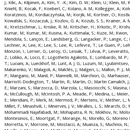
J.
;
Kilic, A.
;
Kilpinen, A.
;
Kim, Y. -K.
;
Kim, D. W.
;
Klein, U.
;
Klein, M.
;
K
Kniehl, B.
;
Kocak, F.
;
Koeberl, C.
;
Kolano, A. M.
;
Kollegger, A.
;
Koło
Koratzinos, M.
;
Kordiaczyńska, M.
;
Korjik, M.
;
Kortner, O.
;
Kostka
Kowalski, S.
;
Kozaczuk, J.
;
Kozlov, G. A.
;
Kozub, S. S.
;
Krainer, A. 
K.
;
Kretzschmar, L.
;
Kriske, R. M.
;
Kritscher, H.
;
Krkotic, P.
;
Kroha
Kumar, M.
;
Kumar, M.
;
Kusina, A.
;
Kuttimalai, S.
;
Kuze, M.
;
Kwon, 
Mendola, S.
;
Lançon, E.
;
Landsberg, G.
;
Langacker, P.
;
Lange, C.
;
Lechner, A.
;
Lee, K.
;
Lee, S.
;
Lee, R.
;
Lefevre, T.
;
Le Guen, P.
;
Leh
Monzon, I.
;
Lerner, G.
;
Leroy, O.
;
Lesiak, T.
;
Lévai, P.
;
Leveratto,
Z.
;
Lobko, A.
;
Locci, E.
;
Logothetis Agaliotis, E.
;
Lombardo, M. P.
;
T.
;
Luciani, A.
;
Lueckhof, M.
;
Lunt, A. J. G.
;
Luzum, M.
;
Lyubimtsev, 
Makarenko, V.
;
Malagoli, A.
;
Malclés, J.
;
Malgeri, L.
;
Mallon, P. J.
;
Ma
P.
;
Mangano, M.
;
Manil, P.
;
Mannelli, M.
;
Marchiori, G.
;
Marhauser,
Marriott-Dodington, T.
;
Martin, R.
;
Martin, O.
;
Martin Camalich, J.
E.
;
Marzani, S.
;
Marzocca, D.
;
Marzola, L.
;
Masciocchi, S.
;
Masina, I
A.
;
McCullough, M.
;
McIntosh, P. A.
;
Meade, P.
;
Medina, L.
;
Meier,
E.
;
Meridiani, P.
;
Merk, M.
;
Mermod, P.
;
Mertens, V.
;
Mether, L.
;
M
Millet, F.
;
Minashvili, I.
;
Minervini, J. V.
;
Miralles, L. S.
;
Mirarchi, D.
;
Mohammadi Najafabadi, M.
;
Mohapatra, R. N.
;
Mokhov, N.
;
Molso
Montesinos, E.
;
Moortgat, F.
;
Morange, N.
;
Morello, G.
;
Moreno L
Morretta, V.
;
Morrone, M.
;
Mostacci, A.
;
Muanza, S.
;
Muchnoi, N.
;