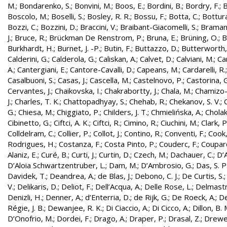
M.
;
Bondarenko, S.
;
Bonvini, M.
;
Boos, E.
;
Bordini, B.
;
Bordry, F.
;
B
Boscolo, M.
;
Boselli, S.
;
Bosley, R. R.
;
Bossu, F.
;
Botta, C.
;
Bottura
Bozzi, C.
;
Bozzini, D.
;
Braccini, V.
;
Braibant-Giacomelli, S.
;
Bramant
J.
;
Bruce, R.
;
Brückman De Renstrom, P.
;
Bruna, E.
;
Brüning, O.
;
B
Burkhardt, H.
;
Burnet, J. -P.
;
Butin, F.
;
Buttazzo, D.
;
Butterworth,
Calderini, G.
;
Calderola, G.
;
Caliskan, A.
;
Calvet, D.
;
Calviani, M.
;
Cam
A.
;
Cantergiani, E.
;
Cantore-Cavalli, D.
;
Capeans, M.
;
Cardarelli, R.
Casalbuoni, S.
;
Casas, J.
;
Cascella, M.
;
Castelnovo, P.
;
Castorina, 
Cervantes, J.
;
Chaikovska, I.
;
Chakrabortty, J.
;
Chala, M.
;
Chamizo-
J.
;
Charles, T. K.
;
Chattopadhyay, S.
;
Chehab, R.
;
Chekanov, S. V.
;
G.
;
Chiesa, M.
;
Chiggiato, P.
;
Childers, J. T.
;
Chmielińska, A.
;
Cholak
Cibinetto, G.
;
Ciftci, A. K.
;
Ciftci, R.
;
Cimino, R.
;
Ciuchini, M.
;
Clark, P.
Colldelram, C.
;
Collier, P.
;
Collot, J.
;
Contino, R.
;
Conventi, F.
;
Cook,
Rodrigues, H.
;
Costanza, F.
;
Costa Pinto, P.
;
Couderc, F.
;
Coupard
Alaniz, E.
;
Curé, B.
;
Curti, J.
;
Curtin, D.
;
Czech, M.
;
Dachauer, C.
;
D’A
D’Aloia Schwartzentruber, L.
;
Dam, M.
;
D’Ambrosio, G.
;
Das, S. P
Davidek, T.
;
Deandrea, A.
;
de Blas, J.
;
Debono, C. J.
;
De Curtis, S.
V.
;
Delikaris, D.
;
Deliot, F.
;
Dell’Acqua, A.
;
Delle Rose, L.
;
Delmastr
Denizli, H.
;
Denner, A.
;
d’Enterria, D.
;
de Rijk, G.
;
De Roeck, A.
;
De
Régie, J. B.
;
Dewanjee, R. K.
;
Di Ciaccio, A.
;
Di Cicco, A.
;
Dillon, B. 
D’Onofrio, M.
;
Dordei, F.
;
Drago, A.
;
Draper, P.
;
Drasal, Z.
;
Drewe