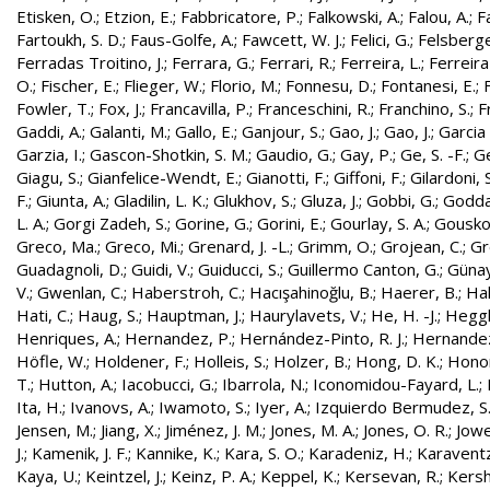
Etisken, O.
;
Etzion, E.
;
Fabbricatore, P.
;
Falkowski, A.
;
Falou, A.
;
Fa
Fartoukh, S. D.
;
Faus-Golfe, A.
;
Fawcett, W. J.
;
Felici, G.
;
Felsberge
Ferradas Troitino, J.
;
Ferrara, G.
;
Ferrari, R.
;
Ferreira, L.
;
Ferreira
O.
;
Fischer, E.
;
Flieger, W.
;
Florio, M.
;
Fonnesu, D.
;
Fontanesi, E.
;
Fowler, T.
;
Fox, J.
;
Francavilla, P.
;
Franceschini, R.
;
Franchino, S.
;
F
Gaddi, A.
;
Galanti, M.
;
Gallo, E.
;
Ganjour, S.
;
Gao, J.
;
Gao, J.
;
Garcia 
Garzia, I.
;
Gascon-Shotkin, S. M.
;
Gaudio, G.
;
Gay, P.
;
Ge, S. -F.
;
G
Giagu, S.
;
Gianfelice-Wendt, E.
;
Gianotti, F.
;
Giffoni, F.
;
Gilardoni, S
F.
;
Giunta, A.
;
Gladilin, L. K.
;
Glukhov, S.
;
Gluza, J.
;
Gobbi, G.
;
Godda
L. A.
;
Gorgi Zadeh, S.
;
Gorine, G.
;
Gorini, E.
;
Gourlay, S. A.
;
Gouskos
Greco, Ma.
;
Greco, Mi.
;
Grenard, J. -L.
;
Grimm, O.
;
Grojean, C.
;
Gr
Guadagnoli, D.
;
Guidi, V.
;
Guiducci, S.
;
Guillermo Canton, G.
;
Günay
V.
;
Gwenlan, C.
;
Haberstroh, C.
;
Hacışahinoğlu, B.
;
Haerer, B.
;
Hah
Hati, C.
;
Haug, S.
;
Hauptman, J.
;
Haurylavets, V.
;
He, H. -J.
;
Heggli
Henriques, A.
;
Hernandez, P.
;
Hernández-Pinto, R. J.
;
Hernandez
Höfle, W.
;
Holdener, F.
;
Holleis, S.
;
Holzer, B.
;
Hong, D. K.
;
Honor
T.
;
Hutton, A.
;
Iacobucci, G.
;
Ibarrola, N.
;
Iconomidou-Fayard, L.
;
Ita, H.
;
Ivanovs, A.
;
Iwamoto, S.
;
Iyer, A.
;
Izquierdo Bermudez, S
Jensen, M.
;
Jiang, X.
;
Jiménez, J. M.
;
Jones, M. A.
;
Jones, O. R.
;
Jowe
J.
;
Kamenik, J. F.
;
Kannike, K.
;
Kara, S. O.
;
Karadeniz, H.
;
Karaventz
Kaya, U.
;
Keintzel, J.
;
Keinz, P. A.
;
Keppel, K.
;
Kersevan, R.
;
Kersh