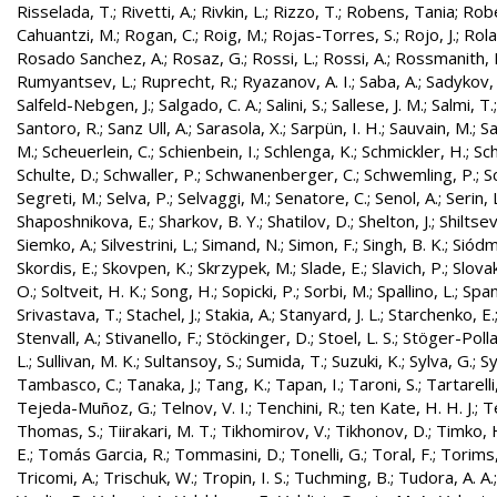
Risselada, T.
;
Rivetti, A.
;
Rivkin, L.
;
Rizzo, T.
;
Robens, Tania
;
Robe
Cahuantzi, M.
;
Rogan, C.
;
Roig, M.
;
Rojas-Torres, S.
;
Rojo, J.
;
Rola
Rosado Sanchez, A.
;
Rosaz, G.
;
Rossi, L.
;
Rossi, A.
;
Rossmanith, 
Rumyantsev, L.
;
Ruprecht, R.
;
Ryazanov, A. I.
;
Saba, A.
;
Sadykov, 
Salfeld-Nebgen, J.
;
Salgado, C. A.
;
Salini, S.
;
Sallese, J. M.
;
Salmi, T.
Santoro, R.
;
Sanz Ull, A.
;
Sarasola, X.
;
Sarpün, I. H.
;
Sauvain, M.
;
Sa
M.
;
Scheuerlein, C.
;
Schienbein, I.
;
Schlenga, K.
;
Schmickler, H.
;
Sch
Schulte, D.
;
Schwaller, P.
;
Schwanenberger, C.
;
Schwemling, P.
;
S
Segreti, M.
;
Selva, P.
;
Selvaggi, M.
;
Senatore, C.
;
Senol, A.
;
Serin, 
Shaposhnikova, E.
;
Sharkov, B. Y.
;
Shatilov, D.
;
Shelton, J.
;
Shiltsev
Siemko, A.
;
Silvestrini, L.
;
Simand, N.
;
Simon, F.
;
Singh, B. K.
;
Siódm
Skordis, E.
;
Skovpen, K.
;
Skrzypek, M.
;
Slade, E.
;
Slavich, P.
;
Slovak
O.
;
Soltveit, H. K.
;
Song, H.
;
Sopicki, P.
;
Sorbi, M.
;
Spallino, L.
;
Spa
Srivastava, T.
;
Stachel, J.
;
Stakia, A.
;
Stanyard, J. L.
;
Starchenko, E.
Stenvall, A.
;
Stivanello, F.
;
Stöckinger, D.
;
Stoel, L. S.
;
Stöger-Polla
L.
;
Sullivan, M. K.
;
Sultansoy, S.
;
Sumida, T.
;
Suzuki, K.
;
Sylva, G.
;
Sy
Tambasco, C.
;
Tanaka, J.
;
Tang, K.
;
Tapan, I.
;
Taroni, S.
;
Tartarelli
Tejeda-Muñoz, G.
;
Telnov, V. I.
;
Tenchini, R.
;
ten Kate, H. H. J.
;
T
Thomas, S.
;
Tiirakari, M. T.
;
Tikhomirov, V.
;
Tikhonov, D.
;
Timko, 
E.
;
Tomás Garcia, R.
;
Tommasini, D.
;
Tonelli, G.
;
Toral, F.
;
Torims,
Tricomi, A.
;
Trischuk, W.
;
Tropin, I. S.
;
Tuchming, B.
;
Tudora, A. A.