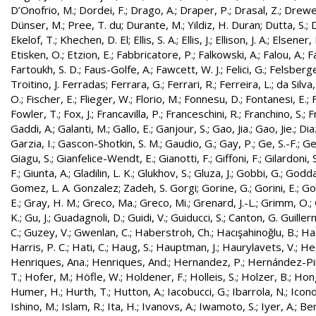
D’Onofrio, M.
;
Dordei, F.
;
Drago, A.
;
Draper, P.
;
Drasal, Z.
;
Drewe
Dünser, M.
;
Pree, T. du
;
Durante, M.
;
Yildiz, H. Duran
;
Dutta, S.
;
D
Ekelof, T.
;
Khechen, D. El
;
Ellis, S. A.
;
Ellis, J.
;
Ellison, J. A.
;
Elsener, 
Etisken, O.
;
Etzion, E.
;
Fabbricatore, P.
;
Falkowski, A.
;
Falou, A.
;
Fa
Fartoukh, S. D.
;
Faus-Golfe, A.
;
Fawcett, W. J.
;
Felici, G.
;
Felsberge
Troitino, J. Ferradas
;
Ferrara, G.
;
Ferrari, R.
;
Ferreira, L.
;
da Silva
O.
;
Fischer, E.
;
Flieger, W.
;
Florio, M.
;
Fonnesu, D.
;
Fontanesi, E.
;
Fowler, T.
;
Fox, J.
;
Francavilla, P.
;
Franceschini, R.
;
Franchino, S.
;
F
Gaddi, A.
;
Galanti, M.
;
Gallo, E.
;
Ganjour, S.
;
Gao, Jia.
;
Gao, Jie.
;
Dia
Garzia, I.
;
Gascon-Shotkin, S. M.
;
Gaudio, G.
;
Gay, P.
;
Ge, S.-F.
;
Ge
Giagu, S.
;
Gianfelice-Wendt, E.
;
Gianotti, F.
;
Giffoni, F.
;
Gilardoni, S
F.
;
Giunta, A.
;
Gladilin, L. K.
;
Glukhov, S.
;
Gluza, J.
;
Gobbi, G.
;
Godda
Gomez, L. A. Gonzalez
;
Zadeh, S. Gorgi
;
Gorine, G.
;
Gorini, E.
;
Gou
E.
;
Gray, H. M.
;
Greco, Ma.
;
Greco, Mi.
;
Grenard, J.-L.
;
Grimm, O.
;
K.
;
Gu, J.
;
Guadagnoli, D.
;
Guidi, V.
;
Guiducci, S.
;
Canton, G. Guille
C.
;
Guzey, V.
;
Gwenlan, C.
;
Haberstroh, Ch.
;
Hacışahinoğlu, B.
;
Ha
Harris, P. C.
;
Hati, C.
;
Haug, S.
;
Hauptman, J.
;
Haurylavets, V.
;
He,
Henriques, Ana.
;
Henriques, And.
;
Hernandez, P.
;
Hernández-Pint
T.
;
Hofer, M.
;
Höfle, W.
;
Holdener, F.
;
Holleis, S.
;
Holzer, B.
;
Hong
Humer, H.
;
Hurth, T.
;
Hutton, A.
;
Iacobucci, G.
;
Ibarrola, N.
;
Icon
Ishino, M.
;
Islam, R.
;
Ita, H.
;
Ivanovs, A.
;
Iwamoto, S.
;
Iyer, A.
;
Ber