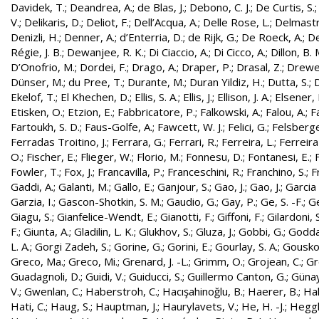
Davidek, T.
;
Deandrea, A.
;
de Blas, J.
;
Debono, C. J.
;
De Curtis, S.
V.
;
Delikaris, D.
;
Deliot, F.
;
Dell’Acqua, A.
;
Delle Rose, L.
;
Delmastr
Denizli, H.
;
Denner, A.
;
d’Enterria, D.
;
de Rijk, G.
;
De Roeck, A.
;
De
Régie, J. B.
;
Dewanjee, R. K.
;
Di Ciaccio, A.
;
Di Cicco, A.
;
Dillon, B. 
D’Onofrio, M.
;
Dordei, F.
;
Drago, A.
;
Draper, P.
;
Drasal, Z.
;
Drewe
Dünser, M.
;
du Pree, T.
;
Durante, M.
;
Duran Yildiz, H.
;
Dutta, S.
;
D
Ekelof, T.
;
El Khechen, D.
;
Ellis, S. A.
;
Ellis, J.
;
Ellison, J. A.
;
Elsener, 
Etisken, O.
;
Etzion, E.
;
Fabbricatore, P.
;
Falkowski, A.
;
Falou, A.
;
Fa
Fartoukh, S. D.
;
Faus-Golfe, A.
;
Fawcett, W. J.
;
Felici, G.
;
Felsberge
Ferradas Troitino, J.
;
Ferrara, G.
;
Ferrari, R.
;
Ferreira, L.
;
Ferreira
O.
;
Fischer, E.
;
Flieger, W.
;
Florio, M.
;
Fonnesu, D.
;
Fontanesi, E.
;
Fowler, T.
;
Fox, J.
;
Francavilla, P.
;
Franceschini, R.
;
Franchino, S.
;
F
Gaddi, A.
;
Galanti, M.
;
Gallo, E.
;
Ganjour, S.
;
Gao, J.
;
Gao, J.
;
Garcia 
Garzia, I.
;
Gascon-Shotkin, S. M.
;
Gaudio, G.
;
Gay, P.
;
Ge, S. -F.
;
G
Giagu, S.
;
Gianfelice-Wendt, E.
;
Gianotti, F.
;
Giffoni, F.
;
Gilardoni, S
F.
;
Giunta, A.
;
Gladilin, L. K.
;
Glukhov, S.
;
Gluza, J.
;
Gobbi, G.
;
Godda
L. A.
;
Gorgi Zadeh, S.
;
Gorine, G.
;
Gorini, E.
;
Gourlay, S. A.
;
Gouskos
Greco, Ma.
;
Greco, Mi.
;
Grenard, J. -L.
;
Grimm, O.
;
Grojean, C.
;
Gr
Guadagnoli, D.
;
Guidi, V.
;
Guiducci, S.
;
Guillermo Canton, G.
;
Günay
V.
;
Gwenlan, C.
;
Haberstroh, C.
;
Hacışahinoğlu, B.
;
Haerer, B.
;
Hah
Hati, C.
;
Haug, S.
;
Hauptman, J.
;
Haurylavets, V.
;
He, H. -J.
;
Heggli