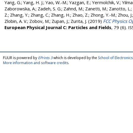
Yang, G.
;
Yang, H. J.
;
Yao, W.-M.
;
Yazgan, E.
;
Yermolchik, V.
;
Yilma
Zaborowska, A.
;
Zadeh, S. G.
;
Zahnd, M.
;
Zanetti, M.
;
Zanotto, L.
;
Z.
;
Zhang, Y.
;
Zhang, C.
;
Zhang, H.
;
Zhao, Z.
;
Zhong, Y.-M.
;
Zhou, J.
Zlobin, A. V.
;
Zobov, M.
;
Zupan, J.
;
Zurita, J.
(2019)
FCC Physics Op
European Physical Journal C: Particles and Fields
, 79 (6). 
FULIR is powered by
EPrints 3
which is developed by the
School of Electroni
More information and software credits
.