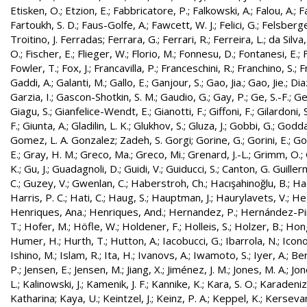
Etisken, O.
;
Etzion, E.
;
Fabbricatore, P.
;
Falkowski, A.
;
Falou, A.
;
Fa
Fartoukh, S. D.
;
Faus-Golfe, A.
;
Fawcett, W. J.
;
Felici, G.
;
Felsberge
Troitino, J. Ferradas
;
Ferrara, G.
;
Ferrari, R.
;
Ferreira, L.
;
da Silva
O.
;
Fischer, E.
;
Flieger, W.
;
Florio, M.
;
Fonnesu, D.
;
Fontanesi, E.
;
Fowler, T.
;
Fox, J.
;
Francavilla, P.
;
Franceschini, R.
;
Franchino, S.
;
F
Gaddi, A.
;
Galanti, M.
;
Gallo, E.
;
Ganjour, S.
;
Gao, Jia.
;
Gao, Jie.
;
Dia
Garzia, I.
;
Gascon-Shotkin, S. M.
;
Gaudio, G.
;
Gay, P.
;
Ge, S.-F.
;
Ge
Giagu, S.
;
Gianfelice-Wendt, E.
;
Gianotti, F.
;
Giffoni, F.
;
Gilardoni, S
F.
;
Giunta, A.
;
Gladilin, L. K.
;
Glukhov, S.
;
Gluza, J.
;
Gobbi, G.
;
Godda
Gomez, L. A. Gonzalez
;
Zadeh, S. Gorgi
;
Gorine, G.
;
Gorini, E.
;
Gou
E.
;
Gray, H. M.
;
Greco, Ma.
;
Greco, Mi.
;
Grenard, J.-L.
;
Grimm, O.
;
K.
;
Gu, J.
;
Guadagnoli, D.
;
Guidi, V.
;
Guiducci, S.
;
Canton, G. Guille
C.
;
Guzey, V.
;
Gwenlan, C.
;
Haberstroh, Ch.
;
Hacışahinoğlu, B.
;
Ha
Harris, P. C.
;
Hati, C.
;
Haug, S.
;
Hauptman, J.
;
Haurylavets, V.
;
He,
Henriques, Ana.
;
Henriques, And.
;
Hernandez, P.
;
Hernández-Pint
T.
;
Hofer, M.
;
Höfle, W.
;
Holdener, F.
;
Holleis, S.
;
Holzer, B.
;
Hong
Humer, H.
;
Hurth, T.
;
Hutton, A.
;
Iacobucci, G.
;
Ibarrola, N.
;
Icon
Ishino, M.
;
Islam, R.
;
Ita, H.
;
Ivanovs, A.
;
Iwamoto, S.
;
Iyer, A.
;
Ber
P.
;
Jensen, E.
;
Jensen, M.
;
Jiang, X.
;
Jiménez, J. M.
;
Jones, M. A.
;
Jon
L.
;
Kalinowski, J.
;
Kamenik, J. F.
;
Kannike, K.
;
Kara, S. O.
;
Karadeniz
Katharina
;
Kaya, U.
;
Keintzel, J.
;
Keinz, P. A.
;
Keppel, K.
;
Kersevan