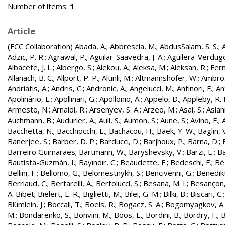
Number of items:
1
.
Article
(FCC Collaboration)
Abada, A.
;
Abbrescia, M.
;
AbdusSalam, S. S.
;
Adzic, P. R.
;
Agrawal, P.
;
Aguilar-Saavedra, J. A.
;
Aguilera-Verdugo, 
Albacete, J. L.
;
Albergo, S.
;
Alekou, A.
;
Aleksa, M.
;
Aleksan, R.
;
Fer
Allanach, B. C.
;
Allport, P. P.
;
Altınlı, M.
;
Altmannshofer, W.
;
Ambros
Andriatis, A.
;
Andris, C.
;
Andronic, A.
;
Angelucci, M.
;
Antinori, F.
;
An
Apolinário, L.
;
Apollinari, G.
;
Apollonio, A.
;
Appelö, D.
;
Appleby, R. 
Armesto, N.
;
Arnaldi, R.
;
Arsenyev, S. A.
;
Arzeo, M.
;
Asai, S.
;
Aslan
Auchmann, B.
;
Audurier, A.
;
Aull, S.
;
Aumon, S.
;
Aune, S.
;
Avino, F.
;
Bacchetta, N.
;
Bacchiocchi, E.
;
Bachacou, H.
;
Baek, Y. W.
;
Baglin, 
Banerjee, S.
;
Barber, D. P.
;
Barducci, D.
;
Barjhoux, P.
;
Barna, D.
;
Barreiro Guimarães
;
Bartmann, W.
;
Baryshevsky, V.
;
Barzi, E.
;
Ba
Bautista-Guzmán, I.
;
Bayındır, C.
;
Beaudette, F.
;
Bedeschi, F.
;
Bé
Bellini, F.
;
Bellomo, G.
;
Belomestnykh, S.
;
Bencivenni, G.
;
Benedikt
Berriaud, C.
;
Bertarelli, A.
;
Bertolucci, S.
;
Besana, M. I.
;
Besançon,
A. Bibet
;
Bielert, E. R.
;
Biglietti, M.
;
Bilei, G. M.
;
Bilki, B.
;
Biscari, C.
Blümlein, J.
;
Boccali, T.
;
Boels, R.
;
Bogacz, S. A.
;
Bogomyagkov, A.
M.
;
Bondarenko, S.
;
Bonvini, M.
;
Boos, E.
;
Bordini, B.
;
Bordry, F.
;
B