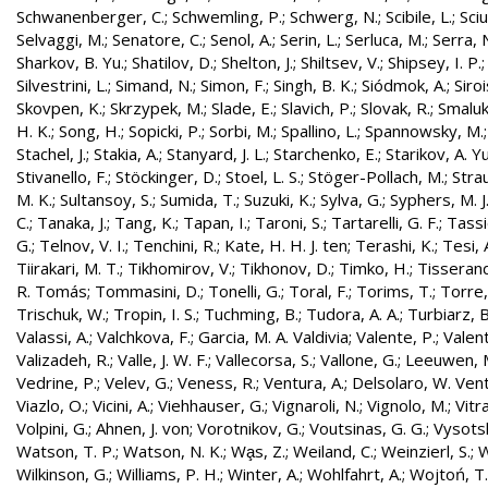
Schwanenberger, C.
;
Schwemling, P.
;
Schwerg, N.
;
Scibile, L.
;
Sciu
Selvaggi, M.
;
Senatore, C.
;
Senol, A.
;
Serin, L.
;
Serluca, M.
;
Serra, 
Sharkov, B. Yu.
;
Shatilov, D.
;
Shelton, J.
;
Shiltsev, V.
;
Shipsey, I. P.
Silvestrini, L.
;
Simand, N.
;
Simon, F.
;
Singh, B. K.
;
Siódmok, A.
;
Siroi
Skovpen, K.
;
Skrzypek, M.
;
Slade, E.
;
Slavich, P.
;
Slovak, R.
;
Smaluk
H. K.
;
Song, H.
;
Sopicki, P.
;
Sorbi, M.
;
Spallino, L.
;
Spannowsky, M.
Stachel, J.
;
Stakia, A.
;
Stanyard, J. L.
;
Starchenko, E.
;
Starikov, A. Yu
Stivanello, F.
;
Stöckinger, D.
;
Stoel, L. S.
;
Stöger-Pollach, M.
;
Stra
M. K.
;
Sultansoy, S.
;
Sumida, T.
;
Suzuki, K.
;
Sylva, G.
;
Syphers, M. J
C.
;
Tanaka, J.
;
Tang, K.
;
Tapan, I.
;
Taroni, S.
;
Tartarelli, G. F.
;
Tassie
G.
;
Telnov, V. I.
;
Tenchini, R.
;
Kate, H. H. J. ten
;
Terashi, K.
;
Tesi, 
Tiirakari, M. T.
;
Tikhomirov, V.
;
Tikhonov, D.
;
Timko, H.
;
Tisserand
R. Tomás
;
Tommasini, D.
;
Tonelli, G.
;
Toral, F.
;
Torims, T.
;
Torre,
Trischuk, W.
;
Tropin, I. S.
;
Tuchming, B.
;
Tudora, A. A.
;
Turbiarz, B
Valassi, A.
;
Valchkova, F.
;
Garcia, M. A. Valdivia
;
Valente, P.
;
Valent
Valizadeh, R.
;
Valle, J. W. F.
;
Vallecorsa, S.
;
Vallone, G.
;
Leeuwen, 
Vedrine, P.
;
Velev, G.
;
Veness, R.
;
Ventura, A.
;
Delsolaro, W. Vent
Viazlo, O.
;
Vicini, A.
;
Viehhauser, G.
;
Vignaroli, N.
;
Vignolo, M.
;
Vitr
Volpini, G.
;
Ahnen, J. von
;
Vorotnikov, G.
;
Voutsinas, G. G.
;
Vysotsk
Watson, T. P.
;
Watson, N. K.
;
Wa̧s, Z.
;
Weiland, C.
;
Weinzierl, S.
;
W
Wilkinson, G.
;
Williams, P. H.
;
Winter, A.
;
Wohlfahrt, A.
;
Wojtoń, T.