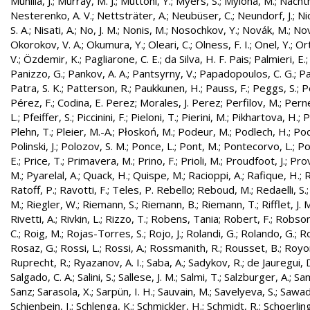
Munilla, J.
;
Murray, M. J.
;
Muttoni, Y.
;
Myers, S.
;
Mylona, M.
;
Nachtm
Nesterenko, A. V.
;
Nettsträter, A.
;
Neubüser, C.
;
Neundorf, J.
;
Nic
S. A.
;
Nisati, A.
;
No, J. M.
;
Nonis, M.
;
Nosochkov, Y.
;
Novák, M.
;
Nov
Okorokov, V. A.
;
Okumura, Y.
;
Oleari, C.
;
Olness, F. I.
;
Onel, Y.
;
Ort
V.
;
Özdemir, K.
;
Pagliarone, C. E.
;
da Silva, H. F. Pais
;
Palmieri, E.
Panizzo, G.
;
Pankov, A. A.
;
Pantsyrny, V.
;
Papadopoulos, C. G.
;
Pa
Patra, S. K.
;
Patterson, R.
;
Paukkunen, H.
;
Pauss, F.
;
Peggs, S.
;
P
Pérez, F.
;
Codina, E. Perez
;
Morales, J. Perez
;
Perfilov, M.
;
Pern
L.
;
Pfeiffer, S.
;
Piccinini, F.
;
Pieloni, T.
;
Pierini, M.
;
Pikhartova, H.
;
P
Plehn, T.
;
Pleier, M.-A.
;
Płoskoń, M.
;
Podeur, M.
;
Podlech, H.
;
Pod
Polinski, J.
;
Polozov, S. M.
;
Ponce, L.
;
Pont, M.
;
Pontecorvo, L.
;
Po
E.
;
Price, T.
;
Primavera, M.
;
Prino, F.
;
Prioli, M.
;
Proudfoot, J.
;
Prov
M.
;
Pyarelal, A.
;
Quack, H.
;
Quispe, M.
;
Racioppi, A.
;
Rafique, H.
;
R
Ratoff, P.
;
Ravotti, F.
;
Teles, P. Rebello
;
Reboud, M.
;
Redaelli, S.
M.
;
Riegler, W.
;
Riemann, S.
;
Riemann, B.
;
Riemann, T.
;
Rifflet, J. 
Rivetti, A.
;
Rivkin, L.
;
Rizzo, T.
;
Robens, Tania
;
Robert, F.
;
Robson,
C.
;
Roig, M.
;
Rojas-Torres, S.
;
Rojo, J.
;
Rolandi, G.
;
Rolando, G.
;
Ro
Rosaz, G.
;
Rossi, L.
;
Rossi, A.
;
Rossmanith, R.
;
Rousset, B.
;
Royon
Ruprecht, R.
;
Ryazanov, A. I.
;
Saba, A.
;
Sadykov, R.
;
de Jauregui, 
Salgado, C. A.
;
Salini, S.
;
Sallese, J. M.
;
Salmi, T.
;
Salzburger, A.
;
Sam
Sanz
;
Sarasola, X.
;
Sarpün, I. H.
;
Sauvain, M.
;
Savelyeva, S.
;
Sawad
Schienbein, I.
;
Schlenga, K.
;
Schmickler, H.
;
Schmidt, R.
;
Schoerling