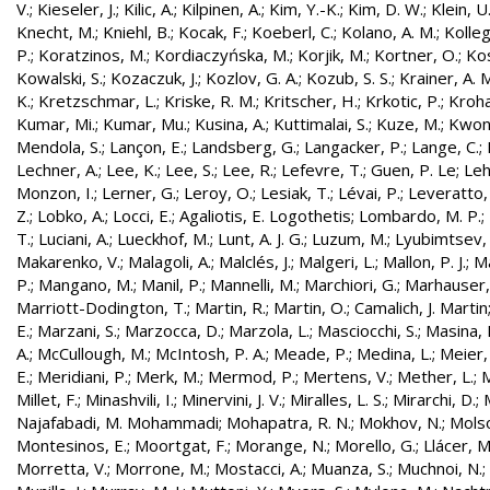
V.
;
Kieseler, J.
;
Kilic, A.
;
Kilpinen, A.
;
Kim, Y.-K.
;
Kim, D. W.
;
Klein, U
Knecht, M.
;
Kniehl, B.
;
Kocak, F.
;
Koeberl, C.
;
Kolano, A. M.
;
Kolleg
P.
;
Koratzinos, M.
;
Kordiaczyńska, M.
;
Korjik, M.
;
Kortner, O.
;
Kos
Kowalski, S.
;
Kozaczuk, J.
;
Kozlov, G. A.
;
Kozub, S. S.
;
Krainer, A. 
K.
;
Kretzschmar, L.
;
Kriske, R. M.
;
Kritscher, H.
;
Krkotic, P.
;
Kroha
Kumar, Mi.
;
Kumar, Mu.
;
Kusina, A.
;
Kuttimalai, S.
;
Kuze, M.
;
Kwon,
Mendola, S.
;
Lançon, E.
;
Landsberg, G.
;
Langacker, P.
;
Lange, C.
;
Lechner, A.
;
Lee, K.
;
Lee, S.
;
Lee, R.
;
Lefevre, T.
;
Guen, P. Le
;
Leh
Monzon, I.
;
Lerner, G.
;
Leroy, O.
;
Lesiak, T.
;
Lévai, P.
;
Leveratto,
Z.
;
Lobko, A.
;
Locci, E.
;
Agaliotis, E. Logothetis
;
Lombardo, M. P.
;
T.
;
Luciani, A.
;
Lueckhof, M.
;
Lunt, A. J. G.
;
Luzum, M.
;
Lyubimtsev, 
Makarenko, V.
;
Malagoli, A.
;
Malclés, J.
;
Malgeri, L.
;
Mallon, P. J.
;
Ma
P.
;
Mangano, M.
;
Manil, P.
;
Mannelli, M.
;
Marchiori, G.
;
Marhauser,
Marriott-Dodington, T.
;
Martin, R.
;
Martin, O.
;
Camalich, J. Martin
E.
;
Marzani, S.
;
Marzocca, D.
;
Marzola, L.
;
Masciocchi, S.
;
Masina, I
A.
;
McCullough, M.
;
McIntosh, P. A.
;
Meade, P.
;
Medina, L.
;
Meier,
E.
;
Meridiani, P.
;
Merk, M.
;
Mermod, P.
;
Mertens, V.
;
Mether, L.
;
M
Millet, F.
;
Minashvili, I.
;
Minervini, J. V.
;
Miralles, L. S.
;
Mirarchi, D.
;
Najafabadi, M. Mohammadi
;
Mohapatra, R. N.
;
Mokhov, N.
;
Molso
Montesinos, E.
;
Moortgat, F.
;
Morange, N.
;
Morello, G.
;
Llácer, 
Morretta, V.
;
Morrone, M.
;
Mostacci, A.
;
Muanza, S.
;
Muchnoi, N.
;