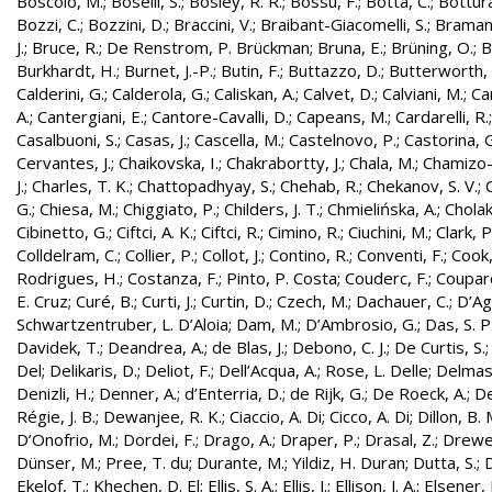
Boscolo, M.
;
Boselli, S.
;
Bosley, R. R.
;
Bossu, F.
;
Botta, C.
;
Bottura
Bozzi, C.
;
Bozzini, D.
;
Braccini, V.
;
Braibant-Giacomelli, S.
;
Bramant
J.
;
Bruce, R.
;
De Renstrom, P. Brückman
;
Bruna, E.
;
Brüning, O.
;
B
Burkhardt, H.
;
Burnet, J.-P.
;
Butin, F.
;
Buttazzo, D.
;
Butterworth, 
Calderini, G.
;
Calderola, G.
;
Caliskan, A.
;
Calvet, D.
;
Calviani, M.
;
Cam
A.
;
Cantergiani, E.
;
Cantore-Cavalli, D.
;
Capeans, M.
;
Cardarelli, R.
Casalbuoni, S.
;
Casas, J.
;
Cascella, M.
;
Castelnovo, P.
;
Castorina, 
Cervantes, J.
;
Chaikovska, I.
;
Chakrabortty, J.
;
Chala, M.
;
Chamizo-
J.
;
Charles, T. K.
;
Chattopadhyay, S.
;
Chehab, R.
;
Chekanov, S. V.
;
G.
;
Chiesa, M.
;
Chiggiato, P.
;
Childers, J. T.
;
Chmielińska, A.
;
Cholak
Cibinetto, G.
;
Ciftci, A. K.
;
Ciftci, R.
;
Cimino, R.
;
Ciuchini, M.
;
Clark, P.
Colldelram, C.
;
Collier, P.
;
Collot, J.
;
Contino, R.
;
Conventi, F.
;
Cook,
Rodrigues, H.
;
Costanza, F.
;
Pinto, P. Costa
;
Couderc, F.
;
Coupard
E. Cruz
;
Curé, B.
;
Curti, J.
;
Curtin, D.
;
Czech, M.
;
Dachauer, C.
;
D’Ag
Schwartzentruber, L. D’Aloia
;
Dam, M.
;
D’Ambrosio, G.
;
Das, S. P
Davidek, T.
;
Deandrea, A.
;
de Blas, J.
;
Debono, C. J.
;
De Curtis, S.
Del
;
Delikaris, D.
;
Deliot, F.
;
Dell’Acqua, A.
;
Rose, L. Delle
;
Delmas
Denizli, H.
;
Denner, A.
;
d’Enterria, D.
;
de Rijk, G.
;
De Roeck, A.
;
De
Régie, J. B.
;
Dewanjee, R. K.
;
Ciaccio, A. Di
;
Cicco, A. Di
;
Dillon, B. 
D’Onofrio, M.
;
Dordei, F.
;
Drago, A.
;
Draper, P.
;
Drasal, Z.
;
Drewe
Dünser, M.
;
Pree, T. du
;
Durante, M.
;
Yildiz, H. Duran
;
Dutta, S.
;
D
Ekelof, T.
;
Khechen, D. El
;
Ellis, S. A.
;
Ellis, J.
;
Ellison, J. A.
;
Elsener, 