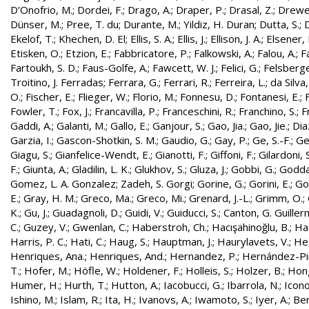
D’Onofrio, M.
;
Dordei, F.
;
Drago, A.
;
Draper, P.
;
Drasal, Z.
;
Drewe
Dünser, M.
;
Pree, T. du
;
Durante, M.
;
Yildiz, H. Duran
;
Dutta, S.
;
D
Ekelof, T.
;
Khechen, D. El
;
Ellis, S. A.
;
Ellis, J.
;
Ellison, J. A.
;
Elsener, 
Etisken, O.
;
Etzion, E.
;
Fabbricatore, P.
;
Falkowski, A.
;
Falou, A.
;
Fa
Fartoukh, S. D.
;
Faus-Golfe, A.
;
Fawcett, W. J.
;
Felici, G.
;
Felsberge
Troitino, J. Ferradas
;
Ferrara, G.
;
Ferrari, R.
;
Ferreira, L.
;
da Silva
O.
;
Fischer, E.
;
Flieger, W.
;
Florio, M.
;
Fonnesu, D.
;
Fontanesi, E.
;
Fowler, T.
;
Fox, J.
;
Francavilla, P.
;
Franceschini, R.
;
Franchino, S.
;
F
Gaddi, A.
;
Galanti, M.
;
Gallo, E.
;
Ganjour, S.
;
Gao, Jia.
;
Gao, Jie.
;
Dia
Garzia, I.
;
Gascon-Shotkin, S. M.
;
Gaudio, G.
;
Gay, P.
;
Ge, S.-F.
;
Ge
Giagu, S.
;
Gianfelice-Wendt, E.
;
Gianotti, F.
;
Giffoni, F.
;
Gilardoni, S
F.
;
Giunta, A.
;
Gladilin, L. K.
;
Glukhov, S.
;
Gluza, J.
;
Gobbi, G.
;
Godda
Gomez, L. A. Gonzalez
;
Zadeh, S. Gorgi
;
Gorine, G.
;
Gorini, E.
;
Gou
E.
;
Gray, H. M.
;
Greco, Ma.
;
Greco, Mi.
;
Grenard, J.-L.
;
Grimm, O.
;
K.
;
Gu, J.
;
Guadagnoli, D.
;
Guidi, V.
;
Guiducci, S.
;
Canton, G. Guille
C.
;
Guzey, V.
;
Gwenlan, C.
;
Haberstroh, Ch.
;
Hacışahinoğlu, B.
;
Ha
Harris, P. C.
;
Hati, C.
;
Haug, S.
;
Hauptman, J.
;
Haurylavets, V.
;
He,
Henriques, Ana.
;
Henriques, And.
;
Hernandez, P.
;
Hernández-Pint
T.
;
Hofer, M.
;
Höfle, W.
;
Holdener, F.
;
Holleis, S.
;
Holzer, B.
;
Hong
Humer, H.
;
Hurth, T.
;
Hutton, A.
;
Iacobucci, G.
;
Ibarrola, N.
;
Icon
Ishino, M.
;
Islam, R.
;
Ita, H.
;
Ivanovs, A.
;
Iwamoto, S.
;
Iyer, A.
;
Ber