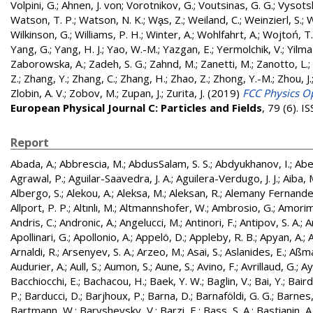
Volpini, G.
;
Ahnen, J. von
;
Vorotnikov, G.
;
Voutsinas, G. G.
;
Vysotsk
Watson, T. P.
;
Watson, N. K.
;
Wa̧s, Z.
;
Weiland, C.
;
Weinzierl, S.
;
W
Wilkinson, G.
;
Williams, P. H.
;
Winter, A.
;
Wohlfahrt, A.
;
Wojtoń, T.
Yang, G.
;
Yang, H. J.
;
Yao, W.-M.
;
Yazgan, E.
;
Yermolchik, V.
;
Yilma
Zaborowska, A.
;
Zadeh, S. G.
;
Zahnd, M.
;
Zanetti, M.
;
Zanotto, L.
;
Z.
;
Zhang, Y.
;
Zhang, C.
;
Zhang, H.
;
Zhao, Z.
;
Zhong, Y.-M.
;
Zhou, J.
Zlobin, A. V.
;
Zobov, M.
;
Zupan, J.
;
Zurita, J.
(2019)
FCC Physics Op
European Physical Journal C: Particles and Fields
, 79 (6). 
Report
Abada, A.
;
Abbrescia, M.
;
AbdusSalam, S. S.
;
Abdyukhanov, I.
;
Abe
Agrawal, P.
;
Aguilar-Saavedra, J. A.
;
Aguilera-Verdugo, J. J.
;
Aiba, 
Albergo, S.
;
Alekou, A.
;
Aleksa, M.
;
Aleksan, R.
;
Alemany Fernandez
Allport, P. P.
;
Altınlı, M.
;
Altmannshofer, W.
;
Ambrosio, G.
;
Amorim
Andris, C.
;
Andronic, A.
;
Angelucci, M.
;
Antinori, F.
;
Antipov, S. A.
;
A
Apollinari, G.
;
Apollonio, A.
;
Appelö, D.
;
Appleby, R. B.
;
Apyan, A.
;
A
Arnaldi, R.
;
Arsenyev, S. A.
;
Arzeo, M.
;
Asai, S.
;
Aslanides, E.
;
Aßma
Audurier, A.
;
Aull, S.
;
Aumon, S.
;
Aune, S.
;
Avino, F.
;
Avrillaud, G.
;
Ay
Bacchiocchi, E.
;
Bachacou, H.
;
Baek, Y. W.
;
Baglin, V.
;
Bai, Y.
;
Baird
P.
;
Barducci, D.
;
Barjhoux, P.
;
Barna, D.
;
Barnaföldi, G. G.
;
Barnes, 
Bartmann, W.
;
Baryshevsky, V.
;
Barzi, E.
;
Bass, S. A.
;
Bastianin, A