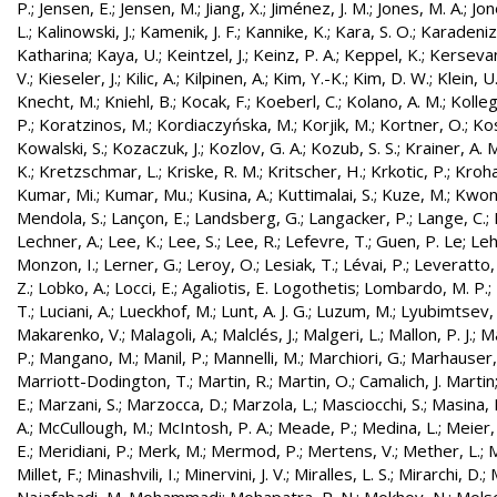
P.
;
Jensen, E.
;
Jensen, M.
;
Jiang, X.
;
Jiménez, J. M.
;
Jones, M. A.
;
Jon
L.
;
Kalinowski, J.
;
Kamenik, J. F.
;
Kannike, K.
;
Kara, S. O.
;
Karadeniz
Katharina
;
Kaya, U.
;
Keintzel, J.
;
Keinz, P. A.
;
Keppel, K.
;
Kersevan
V.
;
Kieseler, J.
;
Kilic, A.
;
Kilpinen, A.
;
Kim, Y.-K.
;
Kim, D. W.
;
Klein, U
Knecht, M.
;
Kniehl, B.
;
Kocak, F.
;
Koeberl, C.
;
Kolano, A. M.
;
Kolleg
P.
;
Koratzinos, M.
;
Kordiaczyńska, M.
;
Korjik, M.
;
Kortner, O.
;
Kos
Kowalski, S.
;
Kozaczuk, J.
;
Kozlov, G. A.
;
Kozub, S. S.
;
Krainer, A. 
K.
;
Kretzschmar, L.
;
Kriske, R. M.
;
Kritscher, H.
;
Krkotic, P.
;
Kroha
Kumar, Mi.
;
Kumar, Mu.
;
Kusina, A.
;
Kuttimalai, S.
;
Kuze, M.
;
Kwon,
Mendola, S.
;
Lançon, E.
;
Landsberg, G.
;
Langacker, P.
;
Lange, C.
;
Lechner, A.
;
Lee, K.
;
Lee, S.
;
Lee, R.
;
Lefevre, T.
;
Guen, P. Le
;
Leh
Monzon, I.
;
Lerner, G.
;
Leroy, O.
;
Lesiak, T.
;
Lévai, P.
;
Leveratto,
Z.
;
Lobko, A.
;
Locci, E.
;
Agaliotis, E. Logothetis
;
Lombardo, M. P.
;
T.
;
Luciani, A.
;
Lueckhof, M.
;
Lunt, A. J. G.
;
Luzum, M.
;
Lyubimtsev, 
Makarenko, V.
;
Malagoli, A.
;
Malclés, J.
;
Malgeri, L.
;
Mallon, P. J.
;
Ma
P.
;
Mangano, M.
;
Manil, P.
;
Mannelli, M.
;
Marchiori, G.
;
Marhauser,
Marriott-Dodington, T.
;
Martin, R.
;
Martin, O.
;
Camalich, J. Martin
E.
;
Marzani, S.
;
Marzocca, D.
;
Marzola, L.
;
Masciocchi, S.
;
Masina, I
A.
;
McCullough, M.
;
McIntosh, P. A.
;
Meade, P.
;
Medina, L.
;
Meier,
E.
;
Meridiani, P.
;
Merk, M.
;
Mermod, P.
;
Mertens, V.
;
Mether, L.
;
M
Millet, F.
;
Minashvili, I.
;
Minervini, J. V.
;
Miralles, L. S.
;
Mirarchi, D.
;