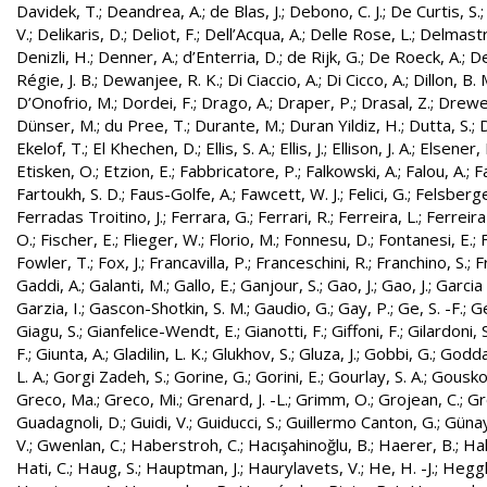
Davidek, T.
;
Deandrea, A.
;
de Blas, J.
;
Debono, C. J.
;
De Curtis, S.
V.
;
Delikaris, D.
;
Deliot, F.
;
Dell’Acqua, A.
;
Delle Rose, L.
;
Delmastr
Denizli, H.
;
Denner, A.
;
d’Enterria, D.
;
de Rijk, G.
;
De Roeck, A.
;
De
Régie, J. B.
;
Dewanjee, R. K.
;
Di Ciaccio, A.
;
Di Cicco, A.
;
Dillon, B. 
D’Onofrio, M.
;
Dordei, F.
;
Drago, A.
;
Draper, P.
;
Drasal, Z.
;
Drewe
Dünser, M.
;
du Pree, T.
;
Durante, M.
;
Duran Yildiz, H.
;
Dutta, S.
;
D
Ekelof, T.
;
El Khechen, D.
;
Ellis, S. A.
;
Ellis, J.
;
Ellison, J. A.
;
Elsener, 
Etisken, O.
;
Etzion, E.
;
Fabbricatore, P.
;
Falkowski, A.
;
Falou, A.
;
Fa
Fartoukh, S. D.
;
Faus-Golfe, A.
;
Fawcett, W. J.
;
Felici, G.
;
Felsberge
Ferradas Troitino, J.
;
Ferrara, G.
;
Ferrari, R.
;
Ferreira, L.
;
Ferreira
O.
;
Fischer, E.
;
Flieger, W.
;
Florio, M.
;
Fonnesu, D.
;
Fontanesi, E.
;
Fowler, T.
;
Fox, J.
;
Francavilla, P.
;
Franceschini, R.
;
Franchino, S.
;
F
Gaddi, A.
;
Galanti, M.
;
Gallo, E.
;
Ganjour, S.
;
Gao, J.
;
Gao, J.
;
Garcia 
Garzia, I.
;
Gascon-Shotkin, S. M.
;
Gaudio, G.
;
Gay, P.
;
Ge, S. -F.
;
G
Giagu, S.
;
Gianfelice-Wendt, E.
;
Gianotti, F.
;
Giffoni, F.
;
Gilardoni, S
F.
;
Giunta, A.
;
Gladilin, L. K.
;
Glukhov, S.
;
Gluza, J.
;
Gobbi, G.
;
Godda
L. A.
;
Gorgi Zadeh, S.
;
Gorine, G.
;
Gorini, E.
;
Gourlay, S. A.
;
Gouskos
Greco, Ma.
;
Greco, Mi.
;
Grenard, J. -L.
;
Grimm, O.
;
Grojean, C.
;
Gr
Guadagnoli, D.
;
Guidi, V.
;
Guiducci, S.
;
Guillermo Canton, G.
;
Günay
V.
;
Gwenlan, C.
;
Haberstroh, C.
;
Hacışahinoğlu, B.
;
Haerer, B.
;
Hah
Hati, C.
;
Haug, S.
;
Hauptman, J.
;
Haurylavets, V.
;
He, H. -J.
;
Heggli