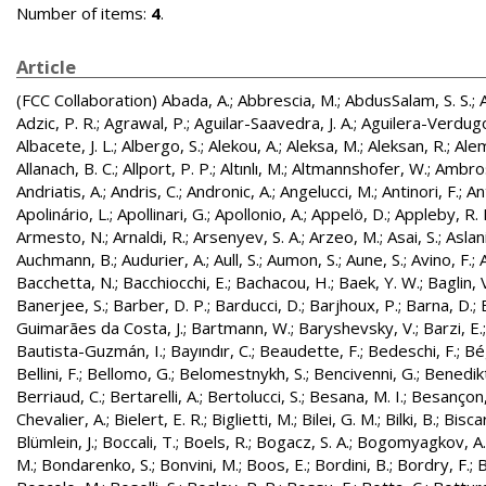
Number of items:
4
.
Article
(FCC Collaboration)
Abada, A.
;
Abbrescia, M.
;
AbdusSalam, S. S.
;
Adzic, P. R.
;
Agrawal, P.
;
Aguilar-Saavedra, J. A.
;
Aguilera-Verdugo, 
Albacete, J. L.
;
Albergo, S.
;
Alekou, A.
;
Aleksa, M.
;
Aleksan, R.
;
Ale
Allanach, B. C.
;
Allport, P. P.
;
Altınlı, M.
;
Altmannshofer, W.
;
Ambros
Andriatis, A.
;
Andris, C.
;
Andronic, A.
;
Angelucci, M.
;
Antinori, F.
;
An
Apolinário, L.
;
Apollinari, G.
;
Apollonio, A.
;
Appelö, D.
;
Appleby, R. 
Armesto, N.
;
Arnaldi, R.
;
Arsenyev, S. A.
;
Arzeo, M.
;
Asai, S.
;
Aslan
Auchmann, B.
;
Audurier, A.
;
Aull, S.
;
Aumon, S.
;
Aune, S.
;
Avino, F.
;
Bacchetta, N.
;
Bacchiocchi, E.
;
Bachacou, H.
;
Baek, Y. W.
;
Baglin, 
Banerjee, S.
;
Barber, D. P.
;
Barducci, D.
;
Barjhoux, P.
;
Barna, D.
;
Guimarães da Costa, J.
;
Bartmann, W.
;
Baryshevsky, V.
;
Barzi, E.
Bautista-Guzmán, I.
;
Bayındır, C.
;
Beaudette, F.
;
Bedeschi, F.
;
Bé
Bellini, F.
;
Bellomo, G.
;
Belomestnykh, S.
;
Bencivenni, G.
;
Benedikt
Berriaud, C.
;
Bertarelli, A.
;
Bertolucci, S.
;
Besana, M. I.
;
Besançon,
Chevalier, A.
;
Bielert, E. R.
;
Biglietti, M.
;
Bilei, G. M.
;
Bilki, B.
;
Biscar
Blümlein, J.
;
Boccali, T.
;
Boels, R.
;
Bogacz, S. A.
;
Bogomyagkov, A.
M.
;
Bondarenko, S.
;
Bonvini, M.
;
Boos, E.
;
Bordini, B.
;
Bordry, F.
;
B