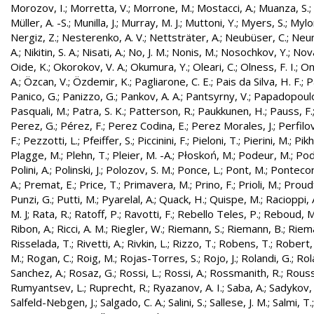
Morozov, I.
;
Morretta, V.
;
Morrone, M.
;
Mostacci, A.
;
Muanza, S.
;
Müller, A. -S.
;
Munilla, J.
;
Murray, M. J.
;
Muttoni, Y.
;
Myers, S.
;
Mylo
Nergiz, Z.
;
Nesterenko, A. V.
;
Nettsträter, A.
;
Neubüser, C.
;
Neun
A.
;
Nikitin, S. A.
;
Nisati, A.
;
No, J. M.
;
Nonis, M.
;
Nosochkov, Y.
;
Nová
Oide, K.
;
Okorokov, V. A.
;
Okumura, Y.
;
Oleari, C.
;
Olness, F. I.
;
On
A.
;
Özcan, V.
;
Özdemir, K.
;
Pagliarone, C. E.
;
Pais da Silva, H. F.
;
P
Panico, G.
;
Panizzo, G.
;
Pankov, A. A.
;
Pantsyrny, V.
;
Papadopoulo
Pasquali, M.
;
Patra, S. K.
;
Patterson, R.
;
Paukkunen, H.
;
Pauss, F.
Perez, G.
;
Pérez, F.
;
Perez Codina, E.
;
Perez Morales, J.
;
Perfilo
F.
;
Pezzotti, L.
;
Pfeiffer, S.
;
Piccinini, F.
;
Pieloni, T.
;
Pierini, M.
;
Pikh
Plagge, M.
;
Plehn, T.
;
Pleier, M. -A.
;
Płoskoń, M.
;
Podeur, M.
;
Pod
Polini, A.
;
Polinski, J.
;
Polozov, S. M.
;
Ponce, L.
;
Pont, M.
;
Pontecor
A.
;
Premat, E.
;
Price, T.
;
Primavera, M.
;
Prino, F.
;
Prioli, M.
;
Proudf
Punzi, G.
;
Putti, M.
;
Pyarelal, A.
;
Quack, H.
;
Quispe, M.
;
Racioppi, 
M. J
;
Rata, R.
;
Ratoff, P.
;
Ravotti, F.
;
Rebello Teles, P.
;
Reboud, M
Ribon, A.
;
Ricci, A. M.
;
Riegler, W.
;
Riemann, S.
;
Riemann, B.
;
Riema
Risselada, T.
;
Rivetti, A.
;
Rivkin, L.
;
Rizzo, T.
;
Robens, T.
;
Robert, 
M.
;
Rogan, C.
;
Roig, M.
;
Rojas-Torres, S.
;
Rojo, J.
;
Rolandi, G.
;
Rol
Sanchez, A.
;
Rosaz, G.
;
Rossi, L.
;
Rossi, A.
;
Rossmanith, R.
;
Rouss
Rumyantsev, L.
;
Ruprecht, R.
;
Ryazanov, A. I.
;
Saba, A.
;
Sadykov, 
Salfeld-Nebgen, J.
;
Salgado, C. A.
;
Salini, S.
;
Sallese, J. M.
;
Salmi, T.