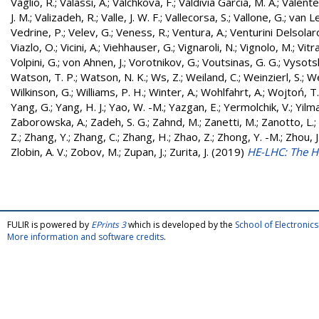
Vaglio, R.
;
Valassi, A.
;
Valchkova, F.
;
Valdivia Garcia, M. A.
;
Valente
J. M.
;
Valizadeh, R.
;
Valle, J. W. F.
;
Vallecorsa, S.
;
Vallone, G.
;
van L
Vedrine, P.
;
Velev, G.
;
Veness, R.
;
Ventura, A.
;
Venturini Delsolar
Viazlo, O.
;
Vicini, A.
;
Viehhauser, G.
;
Vignaroli, N.
;
Vignolo, M.
;
Vitr
Volpini, G.
;
von Ahnen, J.
;
Vorotnikov, G.
;
Voutsinas, G. G.
;
Vysotsk
Watson, T. P.
;
Watson, N. K.
;
Ws, Z.
;
Weiland, C.
;
Weinzierl, S.
;
We
Wilkinson, G.
;
Williams, P. H.
;
Winter, A.
;
Wohlfahrt, A.
;
Wojtoń, T.
Yang, G.
;
Yang, H. J.
;
Yao, W. -M.
;
Yazgan, E.
;
Yermolchik, V.
;
Yilma
Zaborowska, A.
;
Zadeh, S. G.
;
Zahnd, M.
;
Zanetti, M.
;
Zanotto, L.
;
Z.
;
Zhang, Y.
;
Zhang, C.
;
Zhang, H.
;
Zhao, Z.
;
Zhong, Y. -M.
;
Zhou, J
Zlobin, A. V.
;
Zobov, M.
;
Zupan, J.
;
Zurita, J.
(2019)
HE-LHC: The H
FULIR is powered by
EPrints 3
which is developed by the
School of Electroni
More information and software credits
.