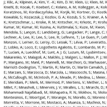
J.
;
Kilic, A.
;
Kilpinen, A.
;
Kim, Y. -K.
;
Kim, D. W.
;
Klein, U.
;
Klein, M.
;
K
Kniehl, B.
;
Kocak, F.
;
Koeberl, C.
;
Kolano, A. M.
;
Kollegger, A.
;
Koło
Koratzinos, M.
;
Kordiaczyńska, M.
;
Korjik, M.
;
Kortner, O.
;
Kostka
Kowalski, S.
;
Kozaczuk, J.
;
Kozlov, G. A.
;
Kozub, S. S.
;
Krainer, A. 
K.
;
Kretzschmar, L.
;
Kriske, R. M.
;
Kritscher, H.
;
Krkotic, P.
;
Kroha
Kumar, M.
;
Kumar, M.
;
Kusina, A.
;
Kuttimalai, S.
;
Kuze, M.
;
Kwon, 
Mendola, S.
;
Lançon, E.
;
Landsberg, G.
;
Langacker, P.
;
Lange, C.
;
Lechner, A.
;
Lee, K.
;
Lee, S.
;
Lee, R.
;
Lefevre, T.
;
Le Guen, P.
;
Leh
Monzon, I.
;
Lerner, G.
;
Leroy, O.
;
Lesiak, T.
;
Lévai, P.
;
Leveratto,
Z.
;
Lobko, A.
;
Locci, E.
;
Logothetis Agaliotis, E.
;
Lombardo, M. P.
;
T.
;
Luciani, A.
;
Lueckhof, M.
;
Lunt, A. J. G.
;
Luzum, M.
;
Lyubimtsev, 
Makarenko, V.
;
Malagoli, A.
;
Malclés, J.
;
Malgeri, L.
;
Mallon, P. J.
;
Ma
P.
;
Mangano, M.
;
Manil, P.
;
Mannelli, M.
;
Marchiori, G.
;
Marhauser,
Marriott-Dodington, T.
;
Martin, R.
;
Martin, O.
;
Martin Camalich, J.
E.
;
Marzani, S.
;
Marzocca, D.
;
Marzola, L.
;
Masciocchi, S.
;
Masina, I
A.
;
McCullough, M.
;
McIntosh, P. A.
;
Meade, P.
;
Medina, L.
;
Meier,
E.
;
Meridiani, P.
;
Merk, M.
;
Mermod, P.
;
Mertens, V.
;
Mether, L.
;
M
Millet, F.
;
Minashvili, I.
;
Minervini, J. V.
;
Miralles, L. S.
;
Mirarchi, D.
;
Mohammadi Najafabadi, M.
;
Mohapatra, R. N.
;
Mokhov, N.
;
Molso
Montesinos, E.
;
Moortgat, F.
;
Morange, N.
;
Morello, G.
;
Moreno L
Morretta, V.
;
Morrone, M.
;
Mostacci, A.
;
Muanza, S.
;
Muchnoi, N.
;