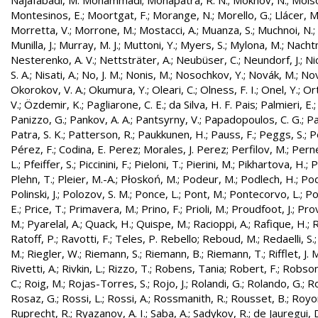
Najafabadi, M. Mohammadi
;
Mohapatra, R. N.
;
Mokhov, N.
;
Molso
Montesinos, E.
;
Moortgat, F.
;
Morange, N.
;
Morello, G.
;
Llácer, 
Morretta, V.
;
Morrone, M.
;
Mostacci, A.
;
Muanza, S.
;
Muchnoi, N.
;
Munilla, J.
;
Murray, M. J.
;
Muttoni, Y.
;
Myers, S.
;
Mylona, M.
;
Nachtm
Nesterenko, A. V.
;
Nettsträter, A.
;
Neubüser, C.
;
Neundorf, J.
;
Nic
S. A.
;
Nisati, A.
;
No, J. M.
;
Nonis, M.
;
Nosochkov, Y.
;
Novák, M.
;
Nov
Okorokov, V. A.
;
Okumura, Y.
;
Oleari, C.
;
Olness, F. I.
;
Onel, Y.
;
Ort
V.
;
Özdemir, K.
;
Pagliarone, C. E.
;
da Silva, H. F. Pais
;
Palmieri, E.
Panizzo, G.
;
Pankov, A. A.
;
Pantsyrny, V.
;
Papadopoulos, C. G.
;
Pa
Patra, S. K.
;
Patterson, R.
;
Paukkunen, H.
;
Pauss, F.
;
Peggs, S.
;
P
Pérez, F.
;
Codina, E. Perez
;
Morales, J. Perez
;
Perfilov, M.
;
Pern
L.
;
Pfeiffer, S.
;
Piccinini, F.
;
Pieloni, T.
;
Pierini, M.
;
Pikhartova, H.
;
P
Plehn, T.
;
Pleier, M.-A.
;
Płoskoń, M.
;
Podeur, M.
;
Podlech, H.
;
Pod
Polinski, J.
;
Polozov, S. M.
;
Ponce, L.
;
Pont, M.
;
Pontecorvo, L.
;
Po
E.
;
Price, T.
;
Primavera, M.
;
Prino, F.
;
Prioli, M.
;
Proudfoot, J.
;
Prov
M.
;
Pyarelal, A.
;
Quack, H.
;
Quispe, M.
;
Racioppi, A.
;
Rafique, H.
;
R
Ratoff, P.
;
Ravotti, F.
;
Teles, P. Rebello
;
Reboud, M.
;
Redaelli, S.
M.
;
Riegler, W.
;
Riemann, S.
;
Riemann, B.
;
Riemann, T.
;
Rifflet, J. 
Rivetti, A.
;
Rivkin, L.
;
Rizzo, T.
;
Robens, Tania
;
Robert, F.
;
Robson,
C.
;
Roig, M.
;
Rojas-Torres, S.
;
Rojo, J.
;
Rolandi, G.
;
Rolando, G.
;
Ro
Rosaz, G.
;
Rossi, L.
;
Rossi, A.
;
Rossmanith, R.
;
Rousset, B.
;
Royon
Ruprecht, R.
;
Ryazanov, A. I.
;
Saba, A.
;
Sadykov, R.
;
de Jauregui, 