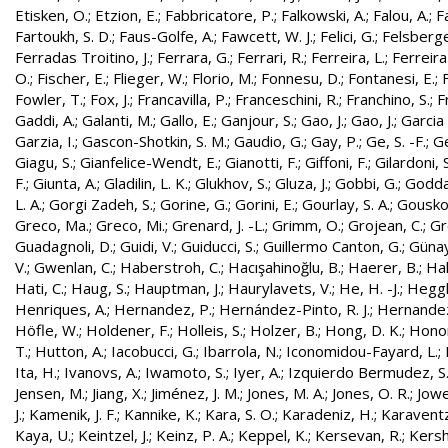
Etisken, O.
;
Etzion, E.
;
Fabbricatore, P.
;
Falkowski, A.
;
Falou, A.
;
Fa
Fartoukh, S. D.
;
Faus-Golfe, A.
;
Fawcett, W. J.
;
Felici, G.
;
Felsberge
Ferradas Troitino, J.
;
Ferrara, G.
;
Ferrari, R.
;
Ferreira, L.
;
Ferreira
O.
;
Fischer, E.
;
Flieger, W.
;
Florio, M.
;
Fonnesu, D.
;
Fontanesi, E.
;
Fowler, T.
;
Fox, J.
;
Francavilla, P.
;
Franceschini, R.
;
Franchino, S.
;
F
Gaddi, A.
;
Galanti, M.
;
Gallo, E.
;
Ganjour, S.
;
Gao, J.
;
Gao, J.
;
Garcia 
Garzia, I.
;
Gascon-Shotkin, S. M.
;
Gaudio, G.
;
Gay, P.
;
Ge, S. -F.
;
G
Giagu, S.
;
Gianfelice-Wendt, E.
;
Gianotti, F.
;
Giffoni, F.
;
Gilardoni, S
F.
;
Giunta, A.
;
Gladilin, L. K.
;
Glukhov, S.
;
Gluza, J.
;
Gobbi, G.
;
Godda
L. A.
;
Gorgi Zadeh, S.
;
Gorine, G.
;
Gorini, E.
;
Gourlay, S. A.
;
Gouskos
Greco, Ma.
;
Greco, Mi.
;
Grenard, J. -L.
;
Grimm, O.
;
Grojean, C.
;
Gr
Guadagnoli, D.
;
Guidi, V.
;
Guiducci, S.
;
Guillermo Canton, G.
;
Günay
V.
;
Gwenlan, C.
;
Haberstroh, C.
;
Hacışahinoğlu, B.
;
Haerer, B.
;
Hah
Hati, C.
;
Haug, S.
;
Hauptman, J.
;
Haurylavets, V.
;
He, H. -J.
;
Heggli
Henriques, A.
;
Hernandez, P.
;
Hernández-Pinto, R. J.
;
Hernandez
Höfle, W.
;
Holdener, F.
;
Holleis, S.
;
Holzer, B.
;
Hong, D. K.
;
Honor
T.
;
Hutton, A.
;
Iacobucci, G.
;
Ibarrola, N.
;
Iconomidou-Fayard, L.
;
Ita, H.
;
Ivanovs, A.
;
Iwamoto, S.
;
Iyer, A.
;
Izquierdo Bermudez, S
Jensen, M.
;
Jiang, X.
;
Jiménez, J. M.
;
Jones, M. A.
;
Jones, O. R.
;
Jowe
J.
;
Kamenik, J. F.
;
Kannike, K.
;
Kara, S. O.
;
Karadeniz, H.
;
Karaventz
Kaya, U.
;
Keintzel, J.
;
Keinz, P. A.
;
Keppel, K.
;
Kersevan, R.
;
Kersh