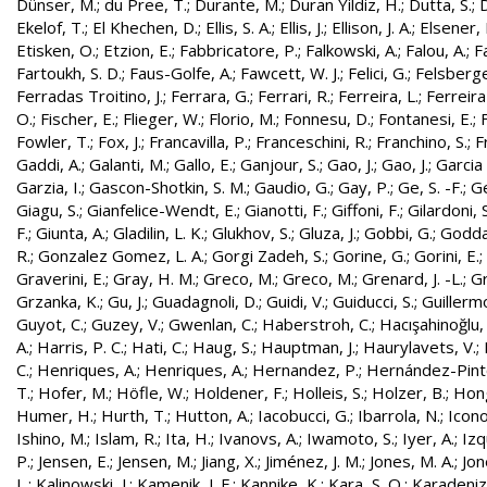
Dünser, M.
;
du Pree, T.
;
Durante, M.
;
Duran Yildiz, H.
;
Dutta, S.
;
D
Ekelof, T.
;
El Khechen, D.
;
Ellis, S. A.
;
Ellis, J.
;
Ellison, J. A.
;
Elsener, 
Etisken, O.
;
Etzion, E.
;
Fabbricatore, P.
;
Falkowski, A.
;
Falou, A.
;
Fa
Fartoukh, S. D.
;
Faus-Golfe, A.
;
Fawcett, W. J.
;
Felici, G.
;
Felsberge
Ferradas Troitino, J.
;
Ferrara, G.
;
Ferrari, R.
;
Ferreira, L.
;
Ferreira
O.
;
Fischer, E.
;
Flieger, W.
;
Florio, M.
;
Fonnesu, D.
;
Fontanesi, E.
;
Fowler, T.
;
Fox, J.
;
Francavilla, P.
;
Franceschini, R.
;
Franchino, S.
;
F
Gaddi, A.
;
Galanti, M.
;
Gallo, E.
;
Ganjour, S.
;
Gao, J.
;
Gao, J.
;
Garcia 
Garzia, I.
;
Gascon-Shotkin, S. M.
;
Gaudio, G.
;
Gay, P.
;
Ge, S. -F.
;
G
Giagu, S.
;
Gianfelice-Wendt, E.
;
Gianotti, F.
;
Giffoni, F.
;
Gilardoni, S
F.
;
Giunta, A.
;
Gladilin, L. K.
;
Glukhov, S.
;
Gluza, J.
;
Gobbi, G.
;
Godda
R.
;
Gonzalez Gomez, L. A.
;
Gorgi Zadeh, S.
;
Gorine, G.
;
Gorini, E.
;
Graverini, E.
;
Gray, H. M.
;
Greco, M.
;
Greco, M.
;
Grenard, J. -L.
;
G
Grzanka, K.
;
Gu, J.
;
Guadagnoli, D.
;
Guidi, V.
;
Guiducci, S.
;
Guillerm
Guyot, C.
;
Guzey, V.
;
Gwenlan, C.
;
Haberstroh, C.
;
Hacışahinoğlu,
A.
;
Harris, P. C.
;
Hati, C.
;
Haug, S.
;
Hauptman, J.
;
Haurylavets, V.
;
C.
;
Henriques, A.
;
Henriques, A.
;
Hernandez, P.
;
Hernández-Pinto,
T.
;
Hofer, M.
;
Höfle, W.
;
Holdener, F.
;
Holleis, S.
;
Holzer, B.
;
Hong
Humer, H.
;
Hurth, T.
;
Hutton, A.
;
Iacobucci, G.
;
Ibarrola, N.
;
Icon
Ishino, M.
;
Islam, R.
;
Ita, H.
;
Ivanovs, A.
;
Iwamoto, S.
;
Iyer, A.
;
Izq
P.
;
Jensen, E.
;
Jensen, M.
;
Jiang, X.
;
Jiménez, J. M.
;
Jones, M. A.
;
Jon
L.
;
Kalinowski, J.
;
Kamenik, J. F.
;
Kannike, K.
;
Kara, S. O.
;
Karadeniz