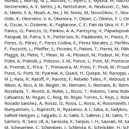
Munilla, J.
;
Murray, M. J.
;
Muttoni, Y.
;
Myers, S.
;
Mylona, M.
;
Nachtm
Nesterenko, A. V.
;
Netto, J. A.
;
Nettsträter, A.
;
Neubüser, C.
;
Neu
A.
;
Nikitin, S. A.
;
Nisati, A.
;
No, J. M.
;
Nonis, M.
;
Nosochkov, Y.
;
Nová
Oide, K.
;
Okorokov, V. A.
;
Okumura, Y.
;
Oleari, C.
;
Olness, F. I.
;
On
A.
;
Özcan, V.
;
Özdemir, K.
;
Pagliarone, C. E.
;
Pais da Silva, H. F.
;
P
Panico, G.
;
Panizzo, G.
;
Pankov, A. A.
;
Pantsyrny, V.
;
Papadopoulo
Pasquali, M.
;
Patra, S. K.
;
Patterson, R.
;
Paukkunen, H.
;
Pauss, F.
Perez, G.
;
Pérez, F.
;
Perez Codina, E.
;
Perez Morales, J.
;
Perfilo
F.
;
Pezzotti, L.
;
Pfeiffer, S.
;
Piccinini, F.
;
Pieloni, T.
;
Pierini, M.
;
Pikh
Plagge, M.
;
Plehn, T.
;
Pleier, M. -A.
;
Płoskoń, M.
;
Podeur, M.
;
Pod
Polini, A.
;
Polinski, J.
;
Polozov, S. M.
;
Ponce, L.
;
Pont, M.
;
Pontecor
A.
;
Premat, E.
;
Price, T.
;
Primavera, M.
;
Prino, F.
;
Prioli, M.
;
Proudf
Punzi, G.
;
Putti, M.
;
Pyarelal, A.
;
Quack, H.
;
Quispe, M.
;
Racioppi, 
M. J.
;
Rata, R.
;
Ratoff, P.
;
Ravotti, F.
;
Rebello Teles, P.
;
Reboud, 
Ribon, A.
;
Ricci, A. M.
;
Riegler, W.
;
Riemann, S.
;
Riemann, B.
;
Riema
Risselada, T.
;
Rivetti, A.
;
Rivkin, L.
;
Rizzo, T.
;
Robens, Tania
;
Robe
Cahuantzi, M.
;
Rogan, C.
;
Roig, M.
;
Rojas-Torres, S.
;
Rojo, J.
;
Rola
Rosado Sanchez, A.
;
Rosaz, G.
;
Rossi, L.
;
Rossi, A.
;
Rossmanith, 
Rumyantsev, L.
;
Ruprecht, R.
;
Ryazanov, A. I.
;
Saba, A.
;
Sadykov, 
Salfeld-Nebgen, J.
;
Salgado, C. A.
;
Salini, S.
;
Sallese, J. M.
;
Salmi, T.
Santoro, R.
;
Sanz Ull, A.
;
Sarasola, X.
;
Sarpün, I. H.
;
Sauvain, M.
;
Sa
M.
;
Scheuerlein, C.
;
Schienbein, I.
;
Schlenga, K.
;
Schmickler, H.
;
Sch