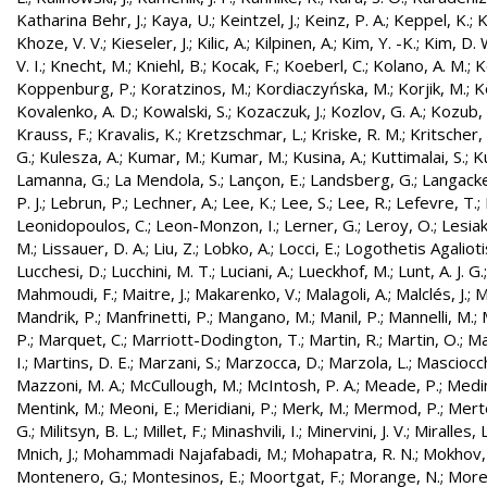
Katharina Behr, J.
;
Kaya, U.
;
Keintzel, J.
;
Keinz, P. A.
;
Keppel, K.
;
K
Khoze, V. V.
;
Kieseler, J.
;
Kilic, A.
;
Kilpinen, A.
;
Kim, Y. -K.
;
Kim, D. 
V. I.
;
Knecht, M.
;
Kniehl, B.
;
Kocak, F.
;
Koeberl, C.
;
Kolano, A. M.
;
K
Koppenburg, P.
;
Koratzinos, M.
;
Kordiaczyńska, M.
;
Korjik, M.
;
K
Kovalenko, A. D.
;
Kowalski, S.
;
Kozaczuk, J.
;
Kozlov, G. A.
;
Kozub, S
Krauss, F.
;
Kravalis, K.
;
Kretzschmar, L.
;
Kriske, R. M.
;
Kritscher,
G.
;
Kulesza, A.
;
Kumar, M.
;
Kumar, M.
;
Kusina, A.
;
Kuttimalai, S.
;
K
Lamanna, G.
;
La Mendola, S.
;
Lançon, E.
;
Landsberg, G.
;
Langacke
P. J.
;
Lebrun, P.
;
Lechner, A.
;
Lee, K.
;
Lee, S.
;
Lee, R.
;
Lefevre, T.
;
Leonidopoulos, C.
;
Leon-Monzon, I.
;
Lerner, G.
;
Leroy, O.
;
Lesiak
M.
;
Lissauer, D. A.
;
Liu, Z.
;
Lobko, A.
;
Locci, E.
;
Logothetis Agaliotis
Lucchesi, D.
;
Lucchini, M. T.
;
Luciani, A.
;
Lueckhof, M.
;
Lunt, A. J. G.
Mahmoudi, F.
;
Maitre, J.
;
Makarenko, V.
;
Malagoli, A.
;
Malclés, J.
;
M
Mandrik, P.
;
Manfrinetti, P.
;
Mangano, M.
;
Manil, P.
;
Mannelli, M.
;
P.
;
Marquet, C.
;
Marriott-Dodington, T.
;
Martin, R.
;
Martin, O.
;
Ma
I.
;
Martins, D. E.
;
Marzani, S.
;
Marzocca, D.
;
Marzola, L.
;
Masciocch
Mazzoni, M. A.
;
McCullough, M.
;
McIntosh, P. A.
;
Meade, P.
;
Medin
Mentink, M.
;
Meoni, E.
;
Meridiani, P.
;
Merk, M.
;
Mermod, P.
;
Merte
G.
;
Militsyn, B. L.
;
Millet, F.
;
Minashvili, I.
;
Minervini, J. V.
;
Miralles, L
Mnich, J.
;
Mohammadi Najafabadi, M.
;
Mohapatra, R. N.
;
Mokhov,
Montenero, G.
;
Montesinos, E.
;
Moortgat, F.
;
Morange, N.
;
Morel