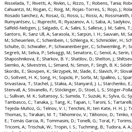
Risselada, T.
;
Rivetti, A.
;
Rivkin, L.
;
Rizzo, T.
;
Robens, Tania
;
Robe
Cahuantzi, M.
;
Rogan, C.
;
Roig, M.
;
Rojas-Torres, S.
;
Rojo, J.
;
Rola
Rosado Sanchez, A.
;
Rosaz, G.
;
Rossi, L.
;
Rossi, A.
;
Rossmanith, 
Rumyantsev, L.
;
Ruprecht, R.
;
Ryazanov, A. I.
;
Saba, A.
;
Sadykov, 
Salfeld-Nebgen, J.
;
Salgado, C. A.
;
Salini, S.
;
Sallese, J. M.
;
Salmi, T.
Santoro, R.
;
Sanz Ull, A.
;
Sarasola, X.
;
Sarpün, I. H.
;
Sauvain, M.
;
Sa
M.
;
Scheuerlein, C.
;
Schienbein, I.
;
Schlenga, K.
;
Schmickler, H.
;
Sch
Schulte, D.
;
Schwaller, P.
;
Schwanenberger, C.
;
Schwemling, P.
;
S
Segreti, M.
;
Selva, P.
;
Selvaggi, M.
;
Senatore, C.
;
Senol, A.
;
Serin, 
Shaposhnikova, E.
;
Sharkov, B. Y.
;
Shatilov, D.
;
Shelton, J.
;
Shiltsev
Siemko, A.
;
Silvestrini, L.
;
Simand, N.
;
Simon, F.
;
Singh, B. K.
;
Siódm
Skordis, E.
;
Skovpen, K.
;
Skrzypek, M.
;
Slade, E.
;
Slavich, P.
;
Slovak
O.
;
Soltveit, H. K.
;
Song, H.
;
Sopicki, P.
;
Sorbi, M.
;
Spallino, L.
;
Spa
Srivastava, T.
;
Stachel, J.
;
Stakia, A.
;
Stanyard, J. L.
;
Starchenko, E.
Stenvall, A.
;
Stivanello, F.
;
Stöckinger, D.
;
Stoel, L. S.
;
Stöger-Polla
L.
;
Sullivan, M. K.
;
Sultansoy, S.
;
Sumida, T.
;
Suzuki, K.
;
Sylva, G.
;
Sy
Tambasco, C.
;
Tanaka, J.
;
Tang, K.
;
Tapan, I.
;
Taroni, S.
;
Tartarelli
Tejeda-Muñoz, G.
;
Telnov, V. I.
;
Tenchini, R.
;
ten Kate, H. H. J.
;
T
Thomas, S.
;
Tiirakari, M. T.
;
Tikhomirov, V.
;
Tikhonov, D.
;
Timko, 
E.
;
Tomás Garcia, R.
;
Tommasini, D.
;
Tonelli, G.
;
Toral, F.
;
Torims,
Tricomi, A.
;
Trischuk, W.
;
Tropin, I. S.
;
Tuchming, B.
;
Tudora, A. A.