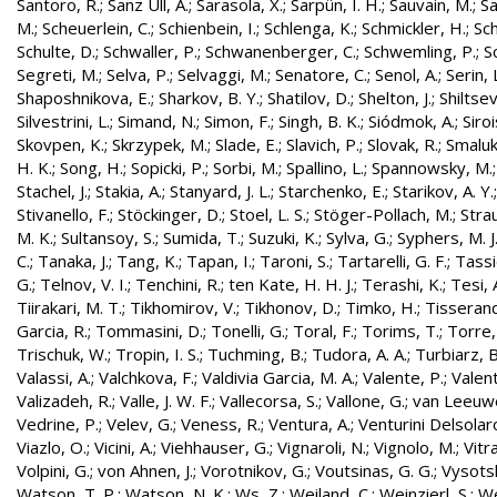
Santoro, R.
;
Sanz Ull, A.
;
Sarasola, X.
;
Sarpün, I. H.
;
Sauvain, M.
;
Sa
M.
;
Scheuerlein, C.
;
Schienbein, I.
;
Schlenga, K.
;
Schmickler, H.
;
Sch
Schulte, D.
;
Schwaller, P.
;
Schwanenberger, C.
;
Schwemling, P.
;
S
Segreti, M.
;
Selva, P.
;
Selvaggi, M.
;
Senatore, C.
;
Senol, A.
;
Serin, 
Shaposhnikova, E.
;
Sharkov, B. Y.
;
Shatilov, D.
;
Shelton, J.
;
Shiltsev
Silvestrini, L.
;
Simand, N.
;
Simon, F.
;
Singh, B. K.
;
Siódmok, A.
;
Siroi
Skovpen, K.
;
Skrzypek, M.
;
Slade, E.
;
Slavich, P.
;
Slovak, R.
;
Smaluk
H. K.
;
Song, H.
;
Sopicki, P.
;
Sorbi, M.
;
Spallino, L.
;
Spannowsky, M.
Stachel, J.
;
Stakia, A.
;
Stanyard, J. L.
;
Starchenko, E.
;
Starikov, A. Y.
Stivanello, F.
;
Stöckinger, D.
;
Stoel, L. S.
;
Stöger-Pollach, M.
;
Stra
M. K.
;
Sultansoy, S.
;
Sumida, T.
;
Suzuki, K.
;
Sylva, G.
;
Syphers, M. J
C.
;
Tanaka, J.
;
Tang, K.
;
Tapan, I.
;
Taroni, S.
;
Tartarelli, G. F.
;
Tassie
G.
;
Telnov, V. I.
;
Tenchini, R.
;
ten Kate, H. H. J.
;
Terashi, K.
;
Tesi, 
Tiirakari, M. T.
;
Tikhomirov, V.
;
Tikhonov, D.
;
Timko, H.
;
Tisserand
Garcia, R.
;
Tommasini, D.
;
Tonelli, G.
;
Toral, F.
;
Torims, T.
;
Torre,
Trischuk, W.
;
Tropin, I. S.
;
Tuchming, B.
;
Tudora, A. A.
;
Turbiarz, B
Valassi, A.
;
Valchkova, F.
;
Valdivia Garcia, M. A.
;
Valente, P.
;
Valent
Valizadeh, R.
;
Valle, J. W. F.
;
Vallecorsa, S.
;
Vallone, G.
;
van Leeuw
Vedrine, P.
;
Velev, G.
;
Veness, R.
;
Ventura, A.
;
Venturini Delsolar
Viazlo, O.
;
Vicini, A.
;
Viehhauser, G.
;
Vignaroli, N.
;
Vignolo, M.
;
Vitr
Volpini, G.
;
von Ahnen, J.
;
Vorotnikov, G.
;
Voutsinas, G. G.
;
Vysotsk
Watson, T. P.
;
Watson, N. K.
;
Ws, Z.
;
Weiland, C.
;
Weinzierl, S.
;
We