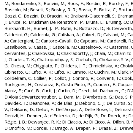
M.
;
Bondarenko, S.
;
Bonvini, M.
;
Boos, E.
;
Bordini, B.
;
Bordry, F.
;
B
Boscolo, M.
;
Boselli, S.
;
Bosley, R. R.
;
Bossu, F.
;
Botta, C.
;
Bottura
Bozzi, C.
;
Bozzini, D.
;
Braccini, V.
;
Braibant-Giacomelli, S.
;
Bramant
J.
;
Bruce, R.
;
Brückman De Renstrom, P.
;
Bruna, E.
;
Brüning, O.
;
B
Burkhardt, H.
;
Burnet, J. -P.
;
Butin, F.
;
Buttazzo, D.
;
Butterworth,
Calderini, G.
;
Calderola, G.
;
Caliskan, A.
;
Calvet, D.
;
Calviani, M.
;
Cam
A.
;
Cantergiani, E.
;
Cantore-Cavalli, D.
;
Capeans, M.
;
Cardarelli, R.
Casalbuoni, S.
;
Casas, J.
;
Cascella, M.
;
Castelnovo, P.
;
Castorina, 
Cervantes, J.
;
Chaikovska, I.
;
Chakrabortty, J.
;
Chala, M.
;
Chamizo-
J.
;
Charles, T. K.
;
Chattopadhyay, S.
;
Chehab, R.
;
Chekanov, S. V.
;
G.
;
Chiesa, M.
;
Chiggiato, P.
;
Childers, J. T.
;
Chmielińska, A.
;
Cholak
Cibinetto, G.
;
Ciftci, A. K.
;
Ciftci, R.
;
Cimino, R.
;
Ciuchini, M.
;
Clark, P.
Colldelram, C.
;
Collier, P.
;
Collot, J.
;
Contino, R.
;
Conventi, F.
;
Cook,
Rodrigues, H.
;
Costanza, F.
;
Costa Pinto, P.
;
Couderc, F.
;
Coupard
Alaniz, E.
;
Curé, B.
;
Curti, J.
;
Curtin, D.
;
Czech, M.
;
Dachauer, C.
;
D’A
D’Aloia Schwartzentruber, L.
;
Dam, M.
;
D’Ambrosio, G.
;
Das, S. P
Davidek, T.
;
Deandrea, A.
;
de Blas, J.
;
Debono, C. J.
;
De Curtis, S.
V.
;
Delikaris, D.
;
Deliot, F.
;
Dell’Acqua, A.
;
Delle Rose, L.
;
Delmastr
Denizli, H.
;
Denner, A.
;
d’Enterria, D.
;
de Rijk, G.
;
De Roeck, A.
;
De
Régie, J. B.
;
Dewanjee, R. K.
;
Di Ciaccio, A.
;
Di Cicco, A.
;
Dillon, B. 
D’Onofrio, M.
;
Dordei, F.
;
Drago, A.
;
Draper, P.
;
Drasal, Z.
;
Drewe