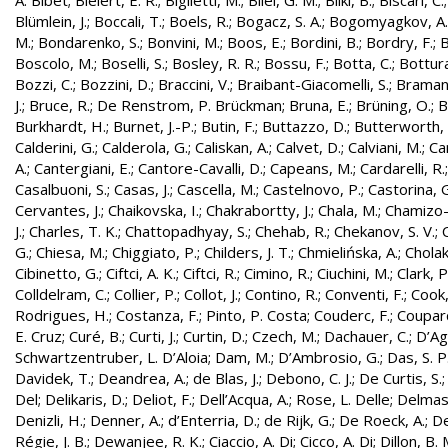
A. Bibet
;
Bielert, E. R.
;
Biglietti, M.
;
Bilei, G. M.
;
Bilki, B.
;
Biscari, C.
Blümlein, J.
;
Boccali, T.
;
Boels, R.
;
Bogacz, S. A.
;
Bogomyagkov, A.
M.
;
Bondarenko, S.
;
Bonvini, M.
;
Boos, E.
;
Bordini, B.
;
Bordry, F.
;
B
Boscolo, M.
;
Boselli, S.
;
Bosley, R. R.
;
Bossu, F.
;
Botta, C.
;
Bottura
Bozzi, C.
;
Bozzini, D.
;
Braccini, V.
;
Braibant-Giacomelli, S.
;
Bramant
J.
;
Bruce, R.
;
De Renstrom, P. Brückman
;
Bruna, E.
;
Brüning, O.
;
B
Burkhardt, H.
;
Burnet, J.-P.
;
Butin, F.
;
Buttazzo, D.
;
Butterworth, 
Calderini, G.
;
Calderola, G.
;
Caliskan, A.
;
Calvet, D.
;
Calviani, M.
;
Cam
A.
;
Cantergiani, E.
;
Cantore-Cavalli, D.
;
Capeans, M.
;
Cardarelli, R.
Casalbuoni, S.
;
Casas, J.
;
Cascella, M.
;
Castelnovo, P.
;
Castorina, 
Cervantes, J.
;
Chaikovska, I.
;
Chakrabortty, J.
;
Chala, M.
;
Chamizo-
J.
;
Charles, T. K.
;
Chattopadhyay, S.
;
Chehab, R.
;
Chekanov, S. V.
;
G.
;
Chiesa, M.
;
Chiggiato, P.
;
Childers, J. T.
;
Chmielińska, A.
;
Cholak
Cibinetto, G.
;
Ciftci, A. K.
;
Ciftci, R.
;
Cimino, R.
;
Ciuchini, M.
;
Clark, P.
Colldelram, C.
;
Collier, P.
;
Collot, J.
;
Contino, R.
;
Conventi, F.
;
Cook,
Rodrigues, H.
;
Costanza, F.
;
Pinto, P. Costa
;
Couderc, F.
;
Coupard
E. Cruz
;
Curé, B.
;
Curti, J.
;
Curtin, D.
;
Czech, M.
;
Dachauer, C.
;
D’Ag
Schwartzentruber, L. D’Aloia
;
Dam, M.
;
D’Ambrosio, G.
;
Das, S. P
Davidek, T.
;
Deandrea, A.
;
de Blas, J.
;
Debono, C. J.
;
De Curtis, S.
Del
;
Delikaris, D.
;
Deliot, F.
;
Dell’Acqua, A.
;
Rose, L. Delle
;
Delmas
Denizli, H.
;
Denner, A.
;
d’Enterria, D.
;
de Rijk, G.
;
De Roeck, A.
;
De
Régie, J. B.
;
Dewanjee, R. K.
;
Ciaccio, A. Di
;
Cicco, A. Di
;
Dillon, B. 