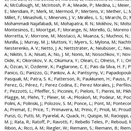
A.
;
McCullough, M.
;
McIntosh, P. A.
;
Meade, P.
;
Medina, L.
;
Meier,
E.
;
Meridiani, P.
;
Merk, M.
;
Mermod, P.
;
Mertens, V.
;
Mether, L.
;
M
Millet, F.
;
Minashvili, I.
;
Minervini, J. V.
;
Miralles, L. S.
;
Mirarchi, D.
;
Mohammadi Najafabadi, M.
;
Mohapatra, R. N.
;
Mokhov, N.
;
Molso
Montesinos, E.
;
Moortgat, F.
;
Morange, N.
;
Morello, G.
;
Moreno L
Morretta, V.
;
Morrone, M.
;
Mostacci, A.
;
Muanza, S.
;
Muchnoi, N.
;
Munilla, J.
;
Murray, M. J.
;
Muttoni, Y.
;
Myers, S.
;
Mylona, M.
;
Nachtm
Nesterenko, A. V.
;
Netto, J. A.
;
Nettsträter, A.
;
Neubüser, C.
;
Neu
A.
;
Nikitin, S. A.
;
Nisati, A.
;
No, J. M.
;
Nonis, M.
;
Nosochkov, Y.
;
Nová
Oide, K.
;
Okorokov, V. A.
;
Okumura, Y.
;
Oleari, C.
;
Olness, F. I.
;
On
A.
;
Özcan, V.
;
Özdemir, K.
;
Pagliarone, C. E.
;
Pais da Silva, H. F.
;
P
Panico, G.
;
Panizzo, G.
;
Pankov, A. A.
;
Pantsyrny, V.
;
Papadopoulo
Pasquali, M.
;
Patra, S. K.
;
Patterson, R.
;
Paukkunen, H.
;
Pauss, F.
Perez, G.
;
Pérez, F.
;
Perez Codina, E.
;
Perez Morales, J.
;
Perfilo
F.
;
Pezzotti, L.
;
Pfeiffer, S.
;
Piccinini, F.
;
Pieloni, T.
;
Pierini, M.
;
Pikh
Plagge, M.
;
Plehn, T.
;
Pleier, M. -A.
;
Płoskoń, M.
;
Podeur, M.
;
Pod
Polini, A.
;
Polinski, J.
;
Polozov, S. M.
;
Ponce, L.
;
Pont, M.
;
Pontecor
A.
;
Premat, E.
;
Price, T.
;
Primavera, M.
;
Prino, F.
;
Prioli, M.
;
Proudf
Punzi, G.
;
Putti, M.
;
Pyarelal, A.
;
Quack, H.
;
Quispe, M.
;
Racioppi, 
M. J.
;
Rata, R.
;
Ratoff, P.
;
Ravotti, F.
;
Rebello Teles, P.
;
Reboud, 
Ribon, A.
;
Ricci, A. M.
;
Riegler, W.
;
Riemann, S.
;
Riemann, B.
;
Riema