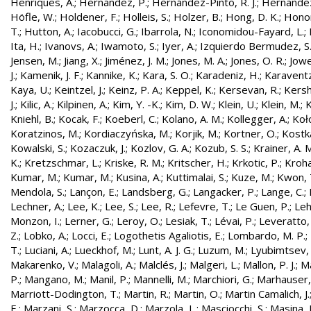
Henriques, A.
;
Hernandez, P.
;
Hernández-Pinto, R. J.
;
Hernandez
Höfle, W.
;
Holdener, F.
;
Holleis, S.
;
Holzer, B.
;
Hong, D. K.
;
Honor
T.
;
Hutton, A.
;
Iacobucci, G.
;
Ibarrola, N.
;
Iconomidou-Fayard, L.
;
Ita, H.
;
Ivanovs, A.
;
Iwamoto, S.
;
Iyer, A.
;
Izquierdo Bermudez, S
Jensen, M.
;
Jiang, X.
;
Jiménez, J. M.
;
Jones, M. A.
;
Jones, O. R.
;
Jowe
J.
;
Kamenik, J. F.
;
Kannike, K.
;
Kara, S. O.
;
Karadeniz, H.
;
Karaventz
Kaya, U.
;
Keintzel, J.
;
Keinz, P. A.
;
Keppel, K.
;
Kersevan, R.
;
Kersh
J.
;
Kilic, A.
;
Kilpinen, A.
;
Kim, Y. -K.
;
Kim, D. W.
;
Klein, U.
;
Klein, M.
;
K
Kniehl, B.
;
Kocak, F.
;
Koeberl, C.
;
Kolano, A. M.
;
Kollegger, A.
;
Koło
Koratzinos, M.
;
Kordiaczyńska, M.
;
Korjik, M.
;
Kortner, O.
;
Kostka
Kowalski, S.
;
Kozaczuk, J.
;
Kozlov, G. A.
;
Kozub, S. S.
;
Krainer, A. 
K.
;
Kretzschmar, L.
;
Kriske, R. M.
;
Kritscher, H.
;
Krkotic, P.
;
Kroha
Kumar, M.
;
Kumar, M.
;
Kusina, A.
;
Kuttimalai, S.
;
Kuze, M.
;
Kwon, 
Mendola, S.
;
Lançon, E.
;
Landsberg, G.
;
Langacker, P.
;
Lange, C.
;
Lechner, A.
;
Lee, K.
;
Lee, S.
;
Lee, R.
;
Lefevre, T.
;
Le Guen, P.
;
Leh
Monzon, I.
;
Lerner, G.
;
Leroy, O.
;
Lesiak, T.
;
Lévai, P.
;
Leveratto,
Z.
;
Lobko, A.
;
Locci, E.
;
Logothetis Agaliotis, E.
;
Lombardo, M. P.
;
T.
;
Luciani, A.
;
Lueckhof, M.
;
Lunt, A. J. G.
;
Luzum, M.
;
Lyubimtsev, 
Makarenko, V.
;
Malagoli, A.
;
Malclés, J.
;
Malgeri, L.
;
Mallon, P. J.
;
Ma
P.
;
Mangano, M.
;
Manil, P.
;
Mannelli, M.
;
Marchiori, G.
;
Marhauser,
Marriott-Dodington, T.
;
Martin, R.
;
Martin, O.
;
Martin Camalich, J.
E.
;
Marzani, S.
;
Marzocca, D.
;
Marzola, L.
;
Masciocchi, S.
;
Masina, I