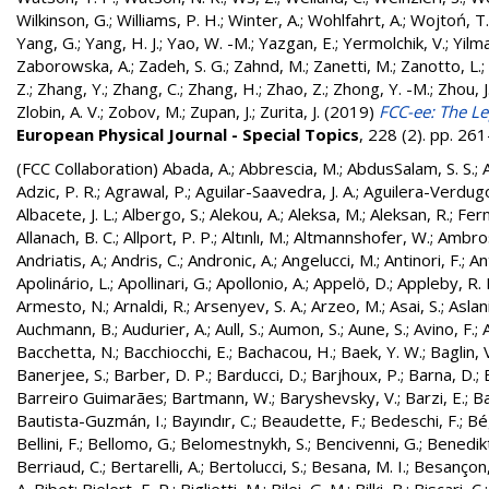
Wilkinson, G.
;
Williams, P. H.
;
Winter, A.
;
Wohlfahrt, A.
;
Wojtoń, T.
Yang, G.
;
Yang, H. J.
;
Yao, W. -M.
;
Yazgan, E.
;
Yermolchik, V.
;
Yilma
Zaborowska, A.
;
Zadeh, S. G.
;
Zahnd, M.
;
Zanetti, M.
;
Zanotto, L.
;
Z.
;
Zhang, Y.
;
Zhang, C.
;
Zhang, H.
;
Zhao, Z.
;
Zhong, Y. -M.
;
Zhou, J
Zlobin, A. V.
;
Zobov, M.
;
Zupan, J.
;
Zurita, J.
(2019)
FCC-ee: The Le
European Physical Journal - Special Topics
, 228 (2). pp. 2
(FCC Collaboration)
Abada, A.
;
Abbrescia, M.
;
AbdusSalam, S. S.
;
Adzic, P. R.
;
Agrawal, P.
;
Aguilar-Saavedra, J. A.
;
Aguilera-Verdugo, 
Albacete, J. L.
;
Albergo, S.
;
Alekou, A.
;
Aleksa, M.
;
Aleksan, R.
;
Fer
Allanach, B. C.
;
Allport, P. P.
;
Altınlı, M.
;
Altmannshofer, W.
;
Ambros
Andriatis, A.
;
Andris, C.
;
Andronic, A.
;
Angelucci, M.
;
Antinori, F.
;
An
Apolinário, L.
;
Apollinari, G.
;
Apollonio, A.
;
Appelö, D.
;
Appleby, R. 
Armesto, N.
;
Arnaldi, R.
;
Arsenyev, S. A.
;
Arzeo, M.
;
Asai, S.
;
Aslan
Auchmann, B.
;
Audurier, A.
;
Aull, S.
;
Aumon, S.
;
Aune, S.
;
Avino, F.
;
Bacchetta, N.
;
Bacchiocchi, E.
;
Bachacou, H.
;
Baek, Y. W.
;
Baglin, 
Banerjee, S.
;
Barber, D. P.
;
Barducci, D.
;
Barjhoux, P.
;
Barna, D.
;
Barreiro Guimarães
;
Bartmann, W.
;
Baryshevsky, V.
;
Barzi, E.
;
Ba
Bautista-Guzmán, I.
;
Bayındır, C.
;
Beaudette, F.
;
Bedeschi, F.
;
Bé
Bellini, F.
;
Bellomo, G.
;
Belomestnykh, S.
;
Bencivenni, G.
;
Benedikt
Berriaud, C.
;
Bertarelli, A.
;
Bertolucci, S.
;
Besana, M. I.
;
Besançon,