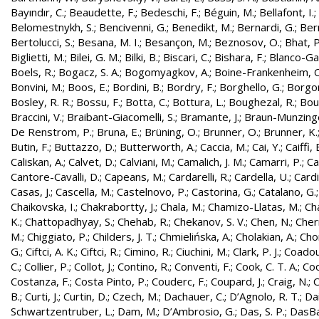
Bayındır, C.
;
Beaudette, F.
;
Bedeschi, F.
;
Béguin, M.
;
Bellafont, I.
;
Belomestnykh, S.
;
Bencivenni, G.
;
Benedikt, M.
;
Bernardi, G.
;
Bern
Bertolucci, S.
;
Besana, M. I.
;
Besançon, M.
;
Beznosov, O.
;
Bhat, P
Biglietti, M.
;
Bilei, G. M.
;
Bilki, B.
;
Biscari, C.
;
Bishara, F.
;
Blanco-Gar
Boels, R.
;
Bogacz, S. A.
;
Bogomyagkov, A.
;
Boine-Frankenheim, 
Bonvini, M.
;
Boos, E.
;
Bordini, B.
;
Bordry, F.
;
Borghello, G.
;
Borgon
Bosley, R. R.
;
Bossu, F.
;
Botta, C.
;
Bottura, L.
;
Boughezal, R.
;
Bout
Braccini, V.
;
Braibant-Giacomelli, S.
;
Bramante, J.
;
Braun-Munzinge
De Renstrom, P.
;
Bruna, E.
;
Brüning, O.
;
Brunner, O.
;
Brunner, K.
Butin, F.
;
Buttazzo, D.
;
Butterworth, A.
;
Caccia, M.
;
Cai, Y.
;
Caiffi, 
Caliskan, A.
;
Calvet, D.
;
Calviani, M.
;
Camalich, J. M.
;
Camarri, P.
;
Ca
Cantore-Cavalli, D.
;
Capeans, M.
;
Cardarelli, R.
;
Cardella, U.
;
Cardi
Casas, J.
;
Cascella, M.
;
Castelnovo, P.
;
Castorina, G.
;
Catalano, G.
Chaikovska, I.
;
Chakrabortty, J.
;
Chala, M.
;
Chamizo-Llatas, M.
;
Ch
K.
;
Chattopadhyay, S.
;
Chehab, R.
;
Chekanov, S. V.
;
Chen, N.
;
Cher
M.
;
Chiggiato, P.
;
Childers, J. T.
;
Chmielińska, A.
;
Cholakian, A.
;
Cho
G.
;
Ciftci, A. K.
;
Ciftci, R.
;
Cimino, R.
;
Ciuchini, M.
;
Clark, P. J.
;
Coadou
C.
;
Collier, P.
;
Collot, J.
;
Contino, R.
;
Conventi, F.
;
Cook, C. T. A.
;
Coo
Costanza, F.
;
Costa Pinto, P.
;
Couderc, F.
;
Coupard, J.
;
Craig, N.
;
C
B.
;
Curti, J.
;
Curtin, D.
;
Czech, M.
;
Dachauer, C.
;
D’Agnolo, R. T.
;
Da
Schwartzentruber, L.
;
Dam, M.
;
D’Ambrosio, G.
;
Das, S. P.
;
DasBa