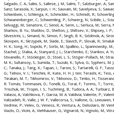
Salgado, C. A.
;
Salini, S.
;
Sallese, J. M.
;
Salmi, T.
;
Salzburger, A.
;
Sam
Sanz
;
Sarasola, X.
;
Sarpün, I. H.
;
Sauvain, M.
;
Savelyeva, S.
;
Sawad
Schienbein, I.
;
Schlenga, K.
;
Schmickler, H.
;
Schmidt, R.
;
Schoerling
Schwanenberger, C.
;
Schwemling, P.
;
Schwerg, N.
;
Scibile, L.
;
Sciu
Selvaggi, M.
;
Senatore, C.
;
Senol, A.
;
Serin, L.
;
Serluca, M.
;
Serra, 
Sharkov, B. Yu.
;
Shatilov, D.
;
Shelton, J.
;
Shiltsev, V.
;
Shipsey, I. P.
Silvestrini, L.
;
Simand, N.
;
Simon, F.
;
Singh, B. K.
;
Siódmok, A.
;
Siroi
Skovpen, K.
;
Skrzypek, M.
;
Slade, E.
;
Slavich, P.
;
Slovak, R.
;
Smaluk
H. K.
;
Song, H.
;
Sopicki, P.
;
Sorbi, M.
;
Spallino, L.
;
Spannowsky, M.
Stachel, J.
;
Stakia, A.
;
Stanyard, J. L.
;
Starchenko, E.
;
Starikov, A. Yu
Stivanello, F.
;
Stöckinger, D.
;
Stoel, L. S.
;
Stöger-Pollach, M.
;
Stra
M. K.
;
Sultansoy, S.
;
Sumida, T.
;
Suzuki, K.
;
Sylva, G.
;
Syphers, M. J
C.
;
Tanaka, J.
;
Tang, K.
;
Tapan, I.
;
Taroni, S.
;
Tartarelli, G. F.
;
Tassie
G.
;
Telnov, V. I.
;
Tenchini, R.
;
Kate, H. H. J. ten
;
Terashi, K.
;
Tesi, 
Tiirakari, M. T.
;
Tikhomirov, V.
;
Tikhonov, D.
;
Timko, H.
;
Tisserand
R. Tomás
;
Tommasini, D.
;
Tonelli, G.
;
Toral, F.
;
Torims, T.
;
Torre,
Trischuk, W.
;
Tropin, I. S.
;
Tuchming, B.
;
Tudora, A. A.
;
Turbiarz, B
Valassi, A.
;
Valchkova, F.
;
Garcia, M. A. Valdivia
;
Valente, P.
;
Valent
Valizadeh, R.
;
Valle, J. W. F.
;
Vallecorsa, S.
;
Vallone, G.
;
Leeuwen, 
Vedrine, P.
;
Velev, G.
;
Veness, R.
;
Ventura, A.
;
Delsolaro, W. Vent
Viazlo, O.
;
Vicini, A.
;
Viehhauser, G.
;
Vignaroli, N.
;
Vignolo, M.
;
Vitr