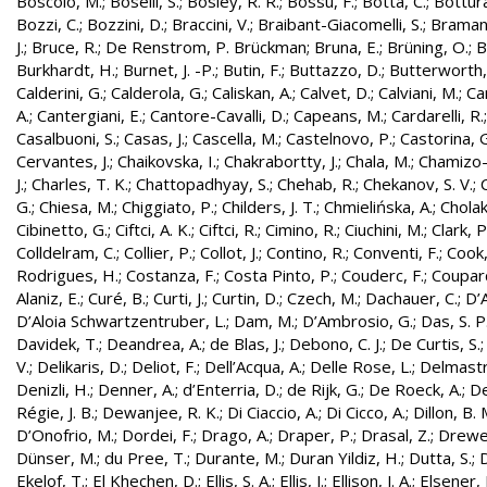
Boscolo, M.
;
Boselli, S.
;
Bosley, R. R.
;
Bossu, F.
;
Botta, C.
;
Bottura
Bozzi, C.
;
Bozzini, D.
;
Braccini, V.
;
Braibant-Giacomelli, S.
;
Bramant
J.
;
Bruce, R.
;
De Renstrom, P. Brückman
;
Bruna, E.
;
Brüning, O.
;
B
Burkhardt, H.
;
Burnet, J. -P.
;
Butin, F.
;
Buttazzo, D.
;
Butterworth,
Calderini, G.
;
Calderola, G.
;
Caliskan, A.
;
Calvet, D.
;
Calviani, M.
;
Cam
A.
;
Cantergiani, E.
;
Cantore-Cavalli, D.
;
Capeans, M.
;
Cardarelli, R.
Casalbuoni, S.
;
Casas, J.
;
Cascella, M.
;
Castelnovo, P.
;
Castorina, 
Cervantes, J.
;
Chaikovska, I.
;
Chakrabortty, J.
;
Chala, M.
;
Chamizo-
J.
;
Charles, T. K.
;
Chattopadhyay, S.
;
Chehab, R.
;
Chekanov, S. V.
;
G.
;
Chiesa, M.
;
Chiggiato, P.
;
Childers, J. T.
;
Chmielińska, A.
;
Cholak
Cibinetto, G.
;
Ciftci, A. K.
;
Ciftci, R.
;
Cimino, R.
;
Ciuchini, M.
;
Clark, P.
Colldelram, C.
;
Collier, P.
;
Collot, J.
;
Contino, R.
;
Conventi, F.
;
Cook,
Rodrigues, H.
;
Costanza, F.
;
Costa Pinto, P.
;
Couderc, F.
;
Coupard
Alaniz, E.
;
Curé, B.
;
Curti, J.
;
Curtin, D.
;
Czech, M.
;
Dachauer, C.
;
D’A
D’Aloia Schwartzentruber, L.
;
Dam, M.
;
D’Ambrosio, G.
;
Das, S. P
Davidek, T.
;
Deandrea, A.
;
de Blas, J.
;
Debono, C. J.
;
De Curtis, S.
V.
;
Delikaris, D.
;
Deliot, F.
;
Dell’Acqua, A.
;
Delle Rose, L.
;
Delmastr
Denizli, H.
;
Denner, A.
;
d’Enterria, D.
;
de Rijk, G.
;
De Roeck, A.
;
De
Régie, J. B.
;
Dewanjee, R. K.
;
Di Ciaccio, A.
;
Di Cicco, A.
;
Dillon, B. 
D’Onofrio, M.
;
Dordei, F.
;
Drago, A.
;
Draper, P.
;
Drasal, Z.
;
Drewe
Dünser, M.
;
du Pree, T.
;
Durante, M.
;
Duran Yildiz, H.
;
Dutta, S.
;
D
Ekelof, T.
;
El Khechen, D.
;
Ellis, S. A.
;
Ellis, J.
;
Ellison, J. A.
;
Elsener, 