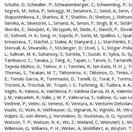
Schulte, D.
;
Schwaller, P.
;
Schwanenberger, C.
;
Schwemling, P.
;
S
Segreti, M.
;
Selva, P.
;
Selvaggi, M.
;
Senatore, C.
;
Senol, A.
;
Serin, 
Shaposhnikova, E.
;
Sharkov, B. Y.
;
Shatilov, D.
;
Shelton, J.
;
Shiltsev
Siemko, A.
;
Silvestrini, L.
;
Simand, N.
;
Simon, F.
;
Singh, B. K.
;
Siódm
Skordis, E.
;
Skovpen, K.
;
Skrzypek, M.
;
Slade, E.
;
Slavich, P.
;
Slovak
O.
;
Soltveit, H. K.
;
Song, H.
;
Sopicki, P.
;
Sorbi, M.
;
Spallino, L.
;
Spa
Srivastava, T.
;
Stachel, J.
;
Stakia, A.
;
Stanyard, J. L.
;
Starchenko, E.
Stenvall, A.
;
Stivanello, F.
;
Stöckinger, D.
;
Stoel, L. S.
;
Stöger-Polla
L.
;
Sullivan, M. K.
;
Sultansoy, S.
;
Sumida, T.
;
Suzuki, K.
;
Sylva, G.
;
Sy
Tambasco, C.
;
Tanaka, J.
;
Tang, K.
;
Tapan, I.
;
Taroni, S.
;
Tartarelli
Tejeda-Muñoz, G.
;
Telnov, V. I.
;
Tenchini, R.
;
ten Kate, H. H. J.
;
T
Thomas, S.
;
Tiirakari, M. T.
;
Tikhomirov, V.
;
Tikhonov, D.
;
Timko, 
E.
;
Tomás Garcia, R.
;
Tommasini, D.
;
Tonelli, G.
;
Toral, F.
;
Torims,
Tricomi, A.
;
Trischuk, W.
;
Tropin, I. S.
;
Tuchming, B.
;
Tudora, A. A.
Vaglio, R.
;
Valassi, A.
;
Valchkova, F.
;
Valdivia Garcia, M. A.
;
Valente
J. M.
;
Valizadeh, R.
;
Valle, J. W. F.
;
Vallecorsa, S.
;
Vallone, G.
;
van L
Vedrine, P.
;
Velev, G.
;
Veness, R.
;
Ventura, A.
;
Venturini Delsolar
Viazlo, O.
;
Vicini, A.
;
Viehhauser, G.
;
Vignaroli, N.
;
Vignolo, M.
;
Vitr
Volpini, G.
;
von Ahnen, J.
;
Vorotnikov, G.
;
Voutsinas, G. G.
;
Vysotsk
Watson, T. P.
;
Watson, N. K.
;
Ws, Z.
;
Weiland, C.
;
Weinzierl, S.
;
We
Wilkinson, G.
;
Williams, P. H.
;
Winter, A.
;
Wohlfahrt, A.
;
Wojtoń, T.