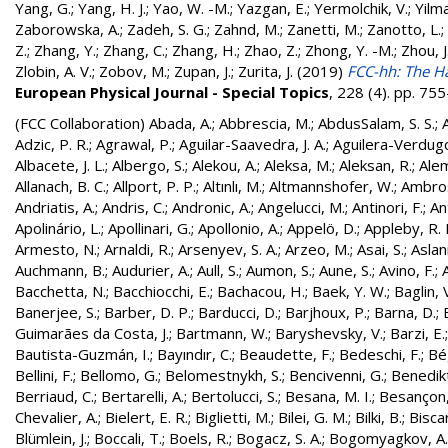
Yang, G.
;
Yang, H. J.
;
Yao, W. -M.
;
Yazgan, E.
;
Yermolchik, V.
;
Yilma
Zaborowska, A.
;
Zadeh, S. G.
;
Zahnd, M.
;
Zanetti, M.
;
Zanotto, L.
;
Z.
;
Zhang, Y.
;
Zhang, C.
;
Zhang, H.
;
Zhao, Z.
;
Zhong, Y. -M.
;
Zhou, J
Zlobin, A. V.
;
Zobov, M.
;
Zupan, J.
;
Zurita, J.
(2019)
FCC-hh: The Ha
European Physical Journal - Special Topics
, 228 (4). pp. 7
(FCC Collaboration)
Abada, A.
;
Abbrescia, M.
;
AbdusSalam, S. S.
;
Adzic, P. R.
;
Agrawal, P.
;
Aguilar-Saavedra, J. A.
;
Aguilera-Verdugo, 
Albacete, J. L.
;
Albergo, S.
;
Alekou, A.
;
Aleksa, M.
;
Aleksan, R.
;
Ale
Allanach, B. C.
;
Allport, P. P.
;
Altınlı, M.
;
Altmannshofer, W.
;
Ambros
Andriatis, A.
;
Andris, C.
;
Andronic, A.
;
Angelucci, M.
;
Antinori, F.
;
An
Apolinário, L.
;
Apollinari, G.
;
Apollonio, A.
;
Appelö, D.
;
Appleby, R. 
Armesto, N.
;
Arnaldi, R.
;
Arsenyev, S. A.
;
Arzeo, M.
;
Asai, S.
;
Aslan
Auchmann, B.
;
Audurier, A.
;
Aull, S.
;
Aumon, S.
;
Aune, S.
;
Avino, F.
;
Bacchetta, N.
;
Bacchiocchi, E.
;
Bachacou, H.
;
Baek, Y. W.
;
Baglin, 
Banerjee, S.
;
Barber, D. P.
;
Barducci, D.
;
Barjhoux, P.
;
Barna, D.
;
Guimarães da Costa, J.
;
Bartmann, W.
;
Baryshevsky, V.
;
Barzi, E.
Bautista-Guzmán, I.
;
Bayındır, C.
;
Beaudette, F.
;
Bedeschi, F.
;
Bé
Bellini, F.
;
Bellomo, G.
;
Belomestnykh, S.
;
Bencivenni, G.
;
Benedikt
Berriaud, C.
;
Bertarelli, A.
;
Bertolucci, S.
;
Besana, M. I.
;
Besançon,
Chevalier, A.
;
Bielert, E. R.
;
Biglietti, M.
;
Bilei, G. M.
;
Bilki, B.
;
Biscar
Blümlein, J.
;
Boccali, T.
;
Boels, R.
;
Bogacz, S. A.
;
Bogomyagkov, A.