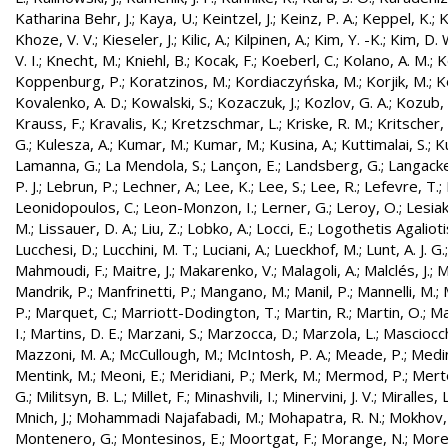
Katharina Behr, J.
;
Kaya, U.
;
Keintzel, J.
;
Keinz, P. A.
;
Keppel, K.
;
K
Khoze, V. V.
;
Kieseler, J.
;
Kilic, A.
;
Kilpinen, A.
;
Kim, Y. -K.
;
Kim, D. 
V. I.
;
Knecht, M.
;
Kniehl, B.
;
Kocak, F.
;
Koeberl, C.
;
Kolano, A. M.
;
K
Koppenburg, P.
;
Koratzinos, M.
;
Kordiaczyńska, M.
;
Korjik, M.
;
K
Kovalenko, A. D.
;
Kowalski, S.
;
Kozaczuk, J.
;
Kozlov, G. A.
;
Kozub, S
Krauss, F.
;
Kravalis, K.
;
Kretzschmar, L.
;
Kriske, R. M.
;
Kritscher,
G.
;
Kulesza, A.
;
Kumar, M.
;
Kumar, M.
;
Kusina, A.
;
Kuttimalai, S.
;
K
Lamanna, G.
;
La Mendola, S.
;
Lançon, E.
;
Landsberg, G.
;
Langacke
P. J.
;
Lebrun, P.
;
Lechner, A.
;
Lee, K.
;
Lee, S.
;
Lee, R.
;
Lefevre, T.
;
Leonidopoulos, C.
;
Leon-Monzon, I.
;
Lerner, G.
;
Leroy, O.
;
Lesiak
M.
;
Lissauer, D. A.
;
Liu, Z.
;
Lobko, A.
;
Locci, E.
;
Logothetis Agaliotis
Lucchesi, D.
;
Lucchini, M. T.
;
Luciani, A.
;
Lueckhof, M.
;
Lunt, A. J. G.
Mahmoudi, F.
;
Maitre, J.
;
Makarenko, V.
;
Malagoli, A.
;
Malclés, J.
;
M
Mandrik, P.
;
Manfrinetti, P.
;
Mangano, M.
;
Manil, P.
;
Mannelli, M.
;
P.
;
Marquet, C.
;
Marriott-Dodington, T.
;
Martin, R.
;
Martin, O.
;
Ma
I.
;
Martins, D. E.
;
Marzani, S.
;
Marzocca, D.
;
Marzola, L.
;
Masciocch
Mazzoni, M. A.
;
McCullough, M.
;
McIntosh, P. A.
;
Meade, P.
;
Medin
Mentink, M.
;
Meoni, E.
;
Meridiani, P.
;
Merk, M.
;
Mermod, P.
;
Merte
G.
;
Militsyn, B. L.
;
Millet, F.
;
Minashvili, I.
;
Minervini, J. V.
;
Miralles, L
Mnich, J.
;
Mohammadi Najafabadi, M.
;
Mohapatra, R. N.
;
Mokhov,
Montenero, G.
;
Montesinos, E.
;
Moortgat, F.
;
Morange, N.
;
Morel