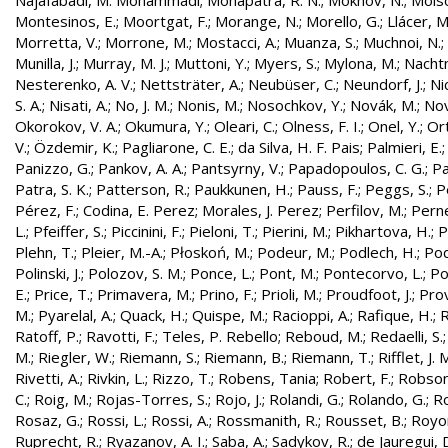
Najafabadi, M. Mohammadi
;
Mohapatra, R. N.
;
Mokhov, N.
;
Molso
Montesinos, E.
;
Moortgat, F.
;
Morange, N.
;
Morello, G.
;
Llácer, 
Morretta, V.
;
Morrone, M.
;
Mostacci, A.
;
Muanza, S.
;
Muchnoi, N.
;
Munilla, J.
;
Murray, M. J.
;
Muttoni, Y.
;
Myers, S.
;
Mylona, M.
;
Nachtm
Nesterenko, A. V.
;
Nettsträter, A.
;
Neubüser, C.
;
Neundorf, J.
;
Nic
S. A.
;
Nisati, A.
;
No, J. M.
;
Nonis, M.
;
Nosochkov, Y.
;
Novák, M.
;
Nov
Okorokov, V. A.
;
Okumura, Y.
;
Oleari, C.
;
Olness, F. I.
;
Onel, Y.
;
Ort
V.
;
Özdemir, K.
;
Pagliarone, C. E.
;
da Silva, H. F. Pais
;
Palmieri, E.
Panizzo, G.
;
Pankov, A. A.
;
Pantsyrny, V.
;
Papadopoulos, C. G.
;
Pa
Patra, S. K.
;
Patterson, R.
;
Paukkunen, H.
;
Pauss, F.
;
Peggs, S.
;
P
Pérez, F.
;
Codina, E. Perez
;
Morales, J. Perez
;
Perfilov, M.
;
Pern
L.
;
Pfeiffer, S.
;
Piccinini, F.
;
Pieloni, T.
;
Pierini, M.
;
Pikhartova, H.
;
P
Plehn, T.
;
Pleier, M.-A.
;
Płoskoń, M.
;
Podeur, M.
;
Podlech, H.
;
Pod
Polinski, J.
;
Polozov, S. M.
;
Ponce, L.
;
Pont, M.
;
Pontecorvo, L.
;
Po
E.
;
Price, T.
;
Primavera, M.
;
Prino, F.
;
Prioli, M.
;
Proudfoot, J.
;
Prov
M.
;
Pyarelal, A.
;
Quack, H.
;
Quispe, M.
;
Racioppi, A.
;
Rafique, H.
;
R
Ratoff, P.
;
Ravotti, F.
;
Teles, P. Rebello
;
Reboud, M.
;
Redaelli, S.
M.
;
Riegler, W.
;
Riemann, S.
;
Riemann, B.
;
Riemann, T.
;
Rifflet, J. 
Rivetti, A.
;
Rivkin, L.
;
Rizzo, T.
;
Robens, Tania
;
Robert, F.
;
Robson,
C.
;
Roig, M.
;
Rojas-Torres, S.
;
Rojo, J.
;
Rolandi, G.
;
Rolando, G.
;
Ro
Rosaz, G.
;
Rossi, L.
;
Rossi, A.
;
Rossmanith, R.
;
Rousset, B.
;
Royon
Ruprecht, R.
;
Ryazanov, A. I.
;
Saba, A.
;
Sadykov, R.
;
de Jauregui, 