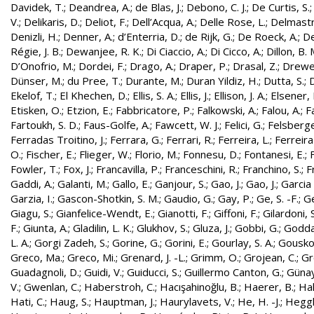
Davidek, T.
;
Deandrea, A.
;
de Blas, J.
;
Debono, C. J.
;
De Curtis, S.
V.
;
Delikaris, D.
;
Deliot, F.
;
Dell’Acqua, A.
;
Delle Rose, L.
;
Delmastr
Denizli, H.
;
Denner, A.
;
d’Enterria, D.
;
de Rijk, G.
;
De Roeck, A.
;
De
Régie, J. B.
;
Dewanjee, R. K.
;
Di Ciaccio, A.
;
Di Cicco, A.
;
Dillon, B. 
D’Onofrio, M.
;
Dordei, F.
;
Drago, A.
;
Draper, P.
;
Drasal, Z.
;
Drewe
Dünser, M.
;
du Pree, T.
;
Durante, M.
;
Duran Yildiz, H.
;
Dutta, S.
;
D
Ekelof, T.
;
El Khechen, D.
;
Ellis, S. A.
;
Ellis, J.
;
Ellison, J. A.
;
Elsener, 
Etisken, O.
;
Etzion, E.
;
Fabbricatore, P.
;
Falkowski, A.
;
Falou, A.
;
Fa
Fartoukh, S. D.
;
Faus-Golfe, A.
;
Fawcett, W. J.
;
Felici, G.
;
Felsberge
Ferradas Troitino, J.
;
Ferrara, G.
;
Ferrari, R.
;
Ferreira, L.
;
Ferreira
O.
;
Fischer, E.
;
Flieger, W.
;
Florio, M.
;
Fonnesu, D.
;
Fontanesi, E.
;
Fowler, T.
;
Fox, J.
;
Francavilla, P.
;
Franceschini, R.
;
Franchino, S.
;
F
Gaddi, A.
;
Galanti, M.
;
Gallo, E.
;
Ganjour, S.
;
Gao, J.
;
Gao, J.
;
Garcia 
Garzia, I.
;
Gascon-Shotkin, S. M.
;
Gaudio, G.
;
Gay, P.
;
Ge, S. -F.
;
G
Giagu, S.
;
Gianfelice-Wendt, E.
;
Gianotti, F.
;
Giffoni, F.
;
Gilardoni, S
F.
;
Giunta, A.
;
Gladilin, L. K.
;
Glukhov, S.
;
Gluza, J.
;
Gobbi, G.
;
Godda
L. A.
;
Gorgi Zadeh, S.
;
Gorine, G.
;
Gorini, E.
;
Gourlay, S. A.
;
Gouskos
Greco, Ma.
;
Greco, Mi.
;
Grenard, J. -L.
;
Grimm, O.
;
Grojean, C.
;
Gr
Guadagnoli, D.
;
Guidi, V.
;
Guiducci, S.
;
Guillermo Canton, G.
;
Günay
V.
;
Gwenlan, C.
;
Haberstroh, C.
;
Hacışahinoğlu, B.
;
Haerer, B.
;
Hah
Hati, C.
;
Haug, S.
;
Hauptman, J.
;
Haurylavets, V.
;
He, H. -J.
;
Heggli