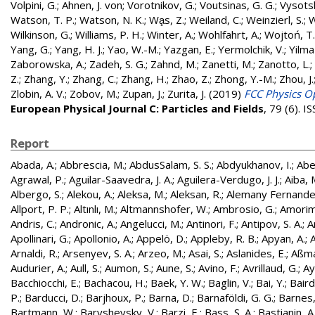
Volpini, G.
;
Ahnen, J. von
;
Vorotnikov, G.
;
Voutsinas, G. G.
;
Vysotsk
Watson, T. P.
;
Watson, N. K.
;
Wa̧s, Z.
;
Weiland, C.
;
Weinzierl, S.
;
W
Wilkinson, G.
;
Williams, P. H.
;
Winter, A.
;
Wohlfahrt, A.
;
Wojtoń, T.
Yang, G.
;
Yang, H. J.
;
Yao, W.-M.
;
Yazgan, E.
;
Yermolchik, V.
;
Yilma
Zaborowska, A.
;
Zadeh, S. G.
;
Zahnd, M.
;
Zanetti, M.
;
Zanotto, L.
;
Z.
;
Zhang, Y.
;
Zhang, C.
;
Zhang, H.
;
Zhao, Z.
;
Zhong, Y.-M.
;
Zhou, J.
Zlobin, A. V.
;
Zobov, M.
;
Zupan, J.
;
Zurita, J.
(2019)
FCC Physics Op
European Physical Journal C: Particles and Fields
, 79 (6). 
Report
Abada, A.
;
Abbrescia, M.
;
AbdusSalam, S. S.
;
Abdyukhanov, I.
;
Abe
Agrawal, P.
;
Aguilar-Saavedra, J. A.
;
Aguilera-Verdugo, J. J.
;
Aiba, 
Albergo, S.
;
Alekou, A.
;
Aleksa, M.
;
Aleksan, R.
;
Alemany Fernandez
Allport, P. P.
;
Altınlı, M.
;
Altmannshofer, W.
;
Ambrosio, G.
;
Amorim
Andris, C.
;
Andronic, A.
;
Angelucci, M.
;
Antinori, F.
;
Antipov, S. A.
;
A
Apollinari, G.
;
Apollonio, A.
;
Appelö, D.
;
Appleby, R. B.
;
Apyan, A.
;
A
Arnaldi, R.
;
Arsenyev, S. A.
;
Arzeo, M.
;
Asai, S.
;
Aslanides, E.
;
Aßma
Audurier, A.
;
Aull, S.
;
Aumon, S.
;
Aune, S.
;
Avino, F.
;
Avrillaud, G.
;
Ay
Bacchiocchi, E.
;
Bachacou, H.
;
Baek, Y. W.
;
Baglin, V.
;
Bai, Y.
;
Baird
P.
;
Barducci, D.
;
Barjhoux, P.
;
Barna, D.
;
Barnaföldi, G. G.
;
Barnes, 
Bartmann, W.
;
Baryshevsky, V.
;
Barzi, E.
;
Bass, S. A.
;
Bastianin, A