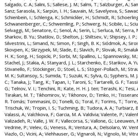
Salgado, C. A.
;
Salini, S.
;
Sallese, J. M.
;
Salmi, T.
;
Salzburger, A.
;
Sam
Sanz
;
Sarasola, X.
;
Sarpün, I. H.
;
Sauvain, M.
;
Savelyeva, S.
;
Sawad
Schienbein, I.
;
Schlenga, K.
;
Schmickler, H.
;
Schmidt, R.
;
Schoerling
Schwanenberger, C.
;
Schwemling, P.
;
Schwerg, N.
;
Scibile, L.
;
Sciu
Selvaggi, M.
;
Senatore, C.
;
Senol, A.
;
Serin, L.
;
Serluca, M.
;
Serra, 
Sharkov, B. Yu.
;
Shatilov, D.
;
Shelton, J.
;
Shiltsev, V.
;
Shipsey, I. P.
Silvestrini, L.
;
Simand, N.
;
Simon, F.
;
Singh, B. K.
;
Siódmok, A.
;
Siroi
Skovpen, K.
;
Skrzypek, M.
;
Slade, E.
;
Slavich, P.
;
Slovak, R.
;
Smaluk
H. K.
;
Song, H.
;
Sopicki, P.
;
Sorbi, M.
;
Spallino, L.
;
Spannowsky, M.
Stachel, J.
;
Stakia, A.
;
Stanyard, J. L.
;
Starchenko, E.
;
Starikov, A. Yu
Stivanello, F.
;
Stöckinger, D.
;
Stoel, L. S.
;
Stöger-Pollach, M.
;
Stra
M. K.
;
Sultansoy, S.
;
Sumida, T.
;
Suzuki, K.
;
Sylva, G.
;
Syphers, M. J
C.
;
Tanaka, J.
;
Tang, K.
;
Tapan, I.
;
Taroni, S.
;
Tartarelli, G. F.
;
Tassie
G.
;
Telnov, V. I.
;
Tenchini, R.
;
Kate, H. H. J. ten
;
Terashi, K.
;
Tesi, 
Tiirakari, M. T.
;
Tikhomirov, V.
;
Tikhonov, D.
;
Timko, H.
;
Tisserand
R. Tomás
;
Tommasini, D.
;
Tonelli, G.
;
Toral, F.
;
Torims, T.
;
Torre,
Trischuk, W.
;
Tropin, I. S.
;
Tuchming, B.
;
Tudora, A. A.
;
Turbiarz, B
Valassi, A.
;
Valchkova, F.
;
Garcia, M. A. Valdivia
;
Valente, P.
;
Valent
Valizadeh, R.
;
Valle, J. W. F.
;
Vallecorsa, S.
;
Vallone, G.
;
Leeuwen, 
Vedrine, P.
;
Velev, G.
;
Veness, R.
;
Ventura, A.
;
Delsolaro, W. Vent
Viazlo, O.
;
Vicini, A.
;
Viehhauser, G.
;
Vignaroli, N.
;
Vignolo, M.
;
Vitr