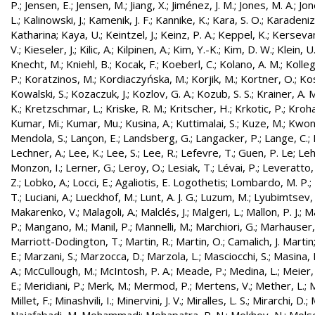
P.
;
Jensen, E.
;
Jensen, M.
;
Jiang, X.
;
Jiménez, J. M.
;
Jones, M. A.
;
Jon
L.
;
Kalinowski, J.
;
Kamenik, J. F.
;
Kannike, K.
;
Kara, S. O.
;
Karadeniz
Katharina
;
Kaya, U.
;
Keintzel, J.
;
Keinz, P. A.
;
Keppel, K.
;
Kersevan
V.
;
Kieseler, J.
;
Kilic, A.
;
Kilpinen, A.
;
Kim, Y.-K.
;
Kim, D. W.
;
Klein, U
Knecht, M.
;
Kniehl, B.
;
Kocak, F.
;
Koeberl, C.
;
Kolano, A. M.
;
Kolleg
P.
;
Koratzinos, M.
;
Kordiaczyńska, M.
;
Korjik, M.
;
Kortner, O.
;
Kos
Kowalski, S.
;
Kozaczuk, J.
;
Kozlov, G. A.
;
Kozub, S. S.
;
Krainer, A. 
K.
;
Kretzschmar, L.
;
Kriske, R. M.
;
Kritscher, H.
;
Krkotic, P.
;
Kroha
Kumar, Mi.
;
Kumar, Mu.
;
Kusina, A.
;
Kuttimalai, S.
;
Kuze, M.
;
Kwon,
Mendola, S.
;
Lançon, E.
;
Landsberg, G.
;
Langacker, P.
;
Lange, C.
;
Lechner, A.
;
Lee, K.
;
Lee, S.
;
Lee, R.
;
Lefevre, T.
;
Guen, P. Le
;
Leh
Monzon, I.
;
Lerner, G.
;
Leroy, O.
;
Lesiak, T.
;
Lévai, P.
;
Leveratto,
Z.
;
Lobko, A.
;
Locci, E.
;
Agaliotis, E. Logothetis
;
Lombardo, M. P.
;
T.
;
Luciani, A.
;
Lueckhof, M.
;
Lunt, A. J. G.
;
Luzum, M.
;
Lyubimtsev, 
Makarenko, V.
;
Malagoli, A.
;
Malclés, J.
;
Malgeri, L.
;
Mallon, P. J.
;
Ma
P.
;
Mangano, M.
;
Manil, P.
;
Mannelli, M.
;
Marchiori, G.
;
Marhauser,
Marriott-Dodington, T.
;
Martin, R.
;
Martin, O.
;
Camalich, J. Martin
E.
;
Marzani, S.
;
Marzocca, D.
;
Marzola, L.
;
Masciocchi, S.
;
Masina, I
A.
;
McCullough, M.
;
McIntosh, P. A.
;
Meade, P.
;
Medina, L.
;
Meier,
E.
;
Meridiani, P.
;
Merk, M.
;
Mermod, P.
;
Mertens, V.
;
Mether, L.
;
M
Millet, F.
;
Minashvili, I.
;
Minervini, J. V.
;
Miralles, L. S.
;
Mirarchi, D.
;