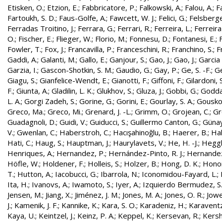
Etisken, O.
;
Etzion, E.
;
Fabbricatore, P.
;
Falkowski, A.
;
Falou, A.
;
Fa
Fartoukh, S. D.
;
Faus-Golfe, A.
;
Fawcett, W. J.
;
Felici, G.
;
Felsberge
Ferradas Troitino, J.
;
Ferrara, G.
;
Ferrari, R.
;
Ferreira, L.
;
Ferreira
O.
;
Fischer, E.
;
Flieger, W.
;
Florio, M.
;
Fonnesu, D.
;
Fontanesi, E.
;
Fowler, T.
;
Fox, J.
;
Francavilla, P.
;
Franceschini, R.
;
Franchino, S.
;
F
Gaddi, A.
;
Galanti, M.
;
Gallo, E.
;
Ganjour, S.
;
Gao, J.
;
Gao, J.
;
Garcia 
Garzia, I.
;
Gascon-Shotkin, S. M.
;
Gaudio, G.
;
Gay, P.
;
Ge, S. -F.
;
G
Giagu, S.
;
Gianfelice-Wendt, E.
;
Gianotti, F.
;
Giffoni, F.
;
Gilardoni, S
F.
;
Giunta, A.
;
Gladilin, L. K.
;
Glukhov, S.
;
Gluza, J.
;
Gobbi, G.
;
Godda
L. A.
;
Gorgi Zadeh, S.
;
Gorine, G.
;
Gorini, E.
;
Gourlay, S. A.
;
Gouskos
Greco, Ma.
;
Greco, Mi.
;
Grenard, J. -L.
;
Grimm, O.
;
Grojean, C.
;
Gr
Guadagnoli, D.
;
Guidi, V.
;
Guiducci, S.
;
Guillermo Canton, G.
;
Günay
V.
;
Gwenlan, C.
;
Haberstroh, C.
;
Hacışahinoğlu, B.
;
Haerer, B.
;
Hah
Hati, C.
;
Haug, S.
;
Hauptman, J.
;
Haurylavets, V.
;
He, H. -J.
;
Heggli
Henriques, A.
;
Hernandez, P.
;
Hernández-Pinto, R. J.
;
Hernandez
Höfle, W.
;
Holdener, F.
;
Holleis, S.
;
Holzer, B.
;
Hong, D. K.
;
Honor
T.
;
Hutton, A.
;
Iacobucci, G.
;
Ibarrola, N.
;
Iconomidou-Fayard, L.
;
Ita, H.
;
Ivanovs, A.
;
Iwamoto, S.
;
Iyer, A.
;
Izquierdo Bermudez, S
Jensen, M.
;
Jiang, X.
;
Jiménez, J. M.
;
Jones, M. A.
;
Jones, O. R.
;
Jowe
J.
;
Kamenik, J. F.
;
Kannike, K.
;
Kara, S. O.
;
Karadeniz, H.
;
Karaventz
Kaya, U.
;
Keintzel, J.
;
Keinz, P. A.
;
Keppel, K.
;
Kersevan, R.
;
Kersh