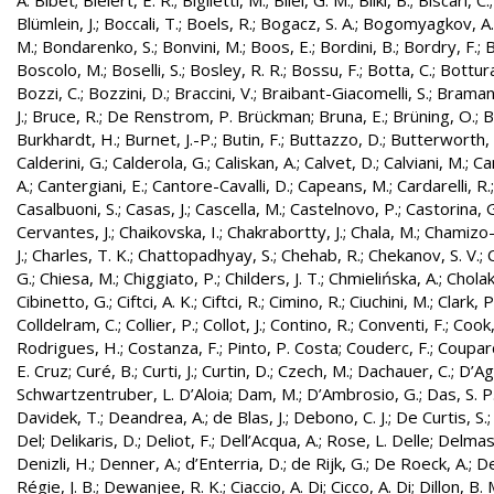
A. Bibet
;
Bielert, E. R.
;
Biglietti, M.
;
Bilei, G. M.
;
Bilki, B.
;
Biscari, C.
Blümlein, J.
;
Boccali, T.
;
Boels, R.
;
Bogacz, S. A.
;
Bogomyagkov, A.
M.
;
Bondarenko, S.
;
Bonvini, M.
;
Boos, E.
;
Bordini, B.
;
Bordry, F.
;
B
Boscolo, M.
;
Boselli, S.
;
Bosley, R. R.
;
Bossu, F.
;
Botta, C.
;
Bottura
Bozzi, C.
;
Bozzini, D.
;
Braccini, V.
;
Braibant-Giacomelli, S.
;
Bramant
J.
;
Bruce, R.
;
De Renstrom, P. Brückman
;
Bruna, E.
;
Brüning, O.
;
B
Burkhardt, H.
;
Burnet, J.-P.
;
Butin, F.
;
Buttazzo, D.
;
Butterworth, 
Calderini, G.
;
Calderola, G.
;
Caliskan, A.
;
Calvet, D.
;
Calviani, M.
;
Cam
A.
;
Cantergiani, E.
;
Cantore-Cavalli, D.
;
Capeans, M.
;
Cardarelli, R.
Casalbuoni, S.
;
Casas, J.
;
Cascella, M.
;
Castelnovo, P.
;
Castorina, 
Cervantes, J.
;
Chaikovska, I.
;
Chakrabortty, J.
;
Chala, M.
;
Chamizo-
J.
;
Charles, T. K.
;
Chattopadhyay, S.
;
Chehab, R.
;
Chekanov, S. V.
;
G.
;
Chiesa, M.
;
Chiggiato, P.
;
Childers, J. T.
;
Chmielińska, A.
;
Cholak
Cibinetto, G.
;
Ciftci, A. K.
;
Ciftci, R.
;
Cimino, R.
;
Ciuchini, M.
;
Clark, P.
Colldelram, C.
;
Collier, P.
;
Collot, J.
;
Contino, R.
;
Conventi, F.
;
Cook,
Rodrigues, H.
;
Costanza, F.
;
Pinto, P. Costa
;
Couderc, F.
;
Coupard
E. Cruz
;
Curé, B.
;
Curti, J.
;
Curtin, D.
;
Czech, M.
;
Dachauer, C.
;
D’Ag
Schwartzentruber, L. D’Aloia
;
Dam, M.
;
D’Ambrosio, G.
;
Das, S. P
Davidek, T.
;
Deandrea, A.
;
de Blas, J.
;
Debono, C. J.
;
De Curtis, S.
Del
;
Delikaris, D.
;
Deliot, F.
;
Dell’Acqua, A.
;
Rose, L. Delle
;
Delmas
Denizli, H.
;
Denner, A.
;
d’Enterria, D.
;
de Rijk, G.
;
De Roeck, A.
;
De
Régie, J. B.
;
Dewanjee, R. K.
;
Ciaccio, A. Di
;
Cicco, A. Di
;
Dillon, B. 