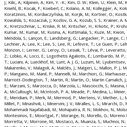
J.
;
Kilic, A.
;
Kilpinen, A.
;
Kim, Y. -K.
;
Kim, D. W.
;
Klein, U.
;
Klein, M.
;
K
Kniehl, B.
;
Kocak, F.
;
Koeberl, C.
;
Kolano, A. M.
;
Kollegger, A.
;
Koło
Koratzinos, M.
;
Kordiaczyńska, M.
;
Korjik, M.
;
Kortner, O.
;
Kostka
Kowalski, S.
;
Kozaczuk, J.
;
Kozlov, G. A.
;
Kozub, S. S.
;
Krainer, A. 
K.
;
Kretzschmar, L.
;
Kriske, R. M.
;
Kritscher, H.
;
Krkotic, P.
;
Kroha
Kumar, M.
;
Kumar, M.
;
Kusina, A.
;
Kuttimalai, S.
;
Kuze, M.
;
Kwon, 
Mendola, S.
;
Lançon, E.
;
Landsberg, G.
;
Langacker, P.
;
Lange, C.
;
Lechner, A.
;
Lee, K.
;
Lee, S.
;
Lee, R.
;
Lefevre, T.
;
Le Guen, P.
;
Leh
Monzon, I.
;
Lerner, G.
;
Leroy, O.
;
Lesiak, T.
;
Lévai, P.
;
Leveratto,
Z.
;
Lobko, A.
;
Locci, E.
;
Logothetis Agaliotis, E.
;
Lombardo, M. P.
;
T.
;
Luciani, A.
;
Lueckhof, M.
;
Lunt, A. J. G.
;
Luzum, M.
;
Lyubimtsev, 
Makarenko, V.
;
Malagoli, A.
;
Malclés, J.
;
Malgeri, L.
;
Mallon, P. J.
;
Ma
P.
;
Mangano, M.
;
Manil, P.
;
Mannelli, M.
;
Marchiori, G.
;
Marhauser,
Marriott-Dodington, T.
;
Martin, R.
;
Martin, O.
;
Martin Camalich, J.
E.
;
Marzani, S.
;
Marzocca, D.
;
Marzola, L.
;
Masciocchi, S.
;
Masina, I
A.
;
McCullough, M.
;
McIntosh, P. A.
;
Meade, P.
;
Medina, L.
;
Meier,
E.
;
Meridiani, P.
;
Merk, M.
;
Mermod, P.
;
Mertens, V.
;
Mether, L.
;
M
Millet, F.
;
Minashvili, I.
;
Minervini, J. V.
;
Miralles, L. S.
;
Mirarchi, D.
;
Mohammadi Najafabadi, M.
;
Mohapatra, R. N.
;
Mokhov, N.
;
Molso
Montesinos, E.
;
Moortgat, F.
;
Morange, N.
;
Morello, G.
;
Moreno L
Morretta, V.
;
Morrone, M.
;
Mostacci, A.
;
Muanza, S.
;
Muchnoi, N.
;