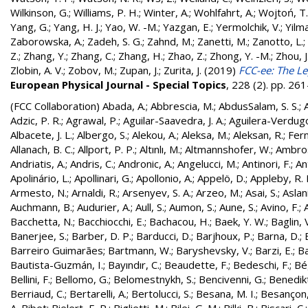
Wilkinson, G.
;
Williams, P. H.
;
Winter, A.
;
Wohlfahrt, A.
;
Wojtoń, T.
Yang, G.
;
Yang, H. J.
;
Yao, W. -M.
;
Yazgan, E.
;
Yermolchik, V.
;
Yilma
Zaborowska, A.
;
Zadeh, S. G.
;
Zahnd, M.
;
Zanetti, M.
;
Zanotto, L.
;
Z.
;
Zhang, Y.
;
Zhang, C.
;
Zhang, H.
;
Zhao, Z.
;
Zhong, Y. -M.
;
Zhou, J
Zlobin, A. V.
;
Zobov, M.
;
Zupan, J.
;
Zurita, J.
(2019)
FCC-ee: The Le
European Physical Journal - Special Topics
, 228 (2). pp. 2
(FCC Collaboration)
Abada, A.
;
Abbrescia, M.
;
AbdusSalam, S. S.
;
Adzic, P. R.
;
Agrawal, P.
;
Aguilar-Saavedra, J. A.
;
Aguilera-Verdugo, 
Albacete, J. L.
;
Albergo, S.
;
Alekou, A.
;
Aleksa, M.
;
Aleksan, R.
;
Fer
Allanach, B. C.
;
Allport, P. P.
;
Altınlı, M.
;
Altmannshofer, W.
;
Ambros
Andriatis, A.
;
Andris, C.
;
Andronic, A.
;
Angelucci, M.
;
Antinori, F.
;
An
Apolinário, L.
;
Apollinari, G.
;
Apollonio, A.
;
Appelö, D.
;
Appleby, R. 
Armesto, N.
;
Arnaldi, R.
;
Arsenyev, S. A.
;
Arzeo, M.
;
Asai, S.
;
Aslan
Auchmann, B.
;
Audurier, A.
;
Aull, S.
;
Aumon, S.
;
Aune, S.
;
Avino, F.
;
Bacchetta, N.
;
Bacchiocchi, E.
;
Bachacou, H.
;
Baek, Y. W.
;
Baglin, 
Banerjee, S.
;
Barber, D. P.
;
Barducci, D.
;
Barjhoux, P.
;
Barna, D.
;
Barreiro Guimarães
;
Bartmann, W.
;
Baryshevsky, V.
;
Barzi, E.
;
Ba
Bautista-Guzmán, I.
;
Bayındır, C.
;
Beaudette, F.
;
Bedeschi, F.
;
Bé
Bellini, F.
;
Bellomo, G.
;
Belomestnykh, S.
;
Bencivenni, G.
;
Benedikt
Berriaud, C.
;
Bertarelli, A.
;
Bertolucci, S.
;
Besana, M. I.
;
Besançon,