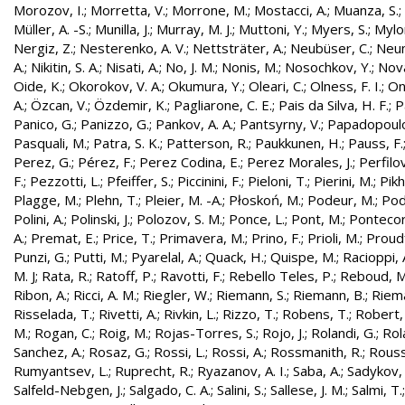
Morozov, I.
;
Morretta, V.
;
Morrone, M.
;
Mostacci, A.
;
Muanza, S.
;
Müller, A. -S.
;
Munilla, J.
;
Murray, M. J.
;
Muttoni, Y.
;
Myers, S.
;
Mylo
Nergiz, Z.
;
Nesterenko, A. V.
;
Nettsträter, A.
;
Neubüser, C.
;
Neun
A.
;
Nikitin, S. A.
;
Nisati, A.
;
No, J. M.
;
Nonis, M.
;
Nosochkov, Y.
;
Nová
Oide, K.
;
Okorokov, V. A.
;
Okumura, Y.
;
Oleari, C.
;
Olness, F. I.
;
On
A.
;
Özcan, V.
;
Özdemir, K.
;
Pagliarone, C. E.
;
Pais da Silva, H. F.
;
P
Panico, G.
;
Panizzo, G.
;
Pankov, A. A.
;
Pantsyrny, V.
;
Papadopoulo
Pasquali, M.
;
Patra, S. K.
;
Patterson, R.
;
Paukkunen, H.
;
Pauss, F.
Perez, G.
;
Pérez, F.
;
Perez Codina, E.
;
Perez Morales, J.
;
Perfilo
F.
;
Pezzotti, L.
;
Pfeiffer, S.
;
Piccinini, F.
;
Pieloni, T.
;
Pierini, M.
;
Pikh
Plagge, M.
;
Plehn, T.
;
Pleier, M. -A.
;
Płoskoń, M.
;
Podeur, M.
;
Pod
Polini, A.
;
Polinski, J.
;
Polozov, S. M.
;
Ponce, L.
;
Pont, M.
;
Pontecor
A.
;
Premat, E.
;
Price, T.
;
Primavera, M.
;
Prino, F.
;
Prioli, M.
;
Proudf
Punzi, G.
;
Putti, M.
;
Pyarelal, A.
;
Quack, H.
;
Quispe, M.
;
Racioppi, 
M. J
;
Rata, R.
;
Ratoff, P.
;
Ravotti, F.
;
Rebello Teles, P.
;
Reboud, M
Ribon, A.
;
Ricci, A. M.
;
Riegler, W.
;
Riemann, S.
;
Riemann, B.
;
Riema
Risselada, T.
;
Rivetti, A.
;
Rivkin, L.
;
Rizzo, T.
;
Robens, T.
;
Robert, 
M.
;
Rogan, C.
;
Roig, M.
;
Rojas-Torres, S.
;
Rojo, J.
;
Rolandi, G.
;
Rol
Sanchez, A.
;
Rosaz, G.
;
Rossi, L.
;
Rossi, A.
;
Rossmanith, R.
;
Rouss
Rumyantsev, L.
;
Ruprecht, R.
;
Ryazanov, A. I.
;
Saba, A.
;
Sadykov, 
Salfeld-Nebgen, J.
;
Salgado, C. A.
;
Salini, S.
;
Sallese, J. M.
;
Salmi, T.