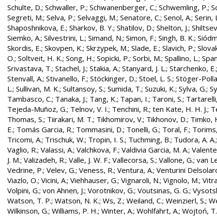
Schulte, D.
;
Schwaller, P.
;
Schwanenberger, C.
;
Schwemling, P.
;
S
Segreti, M.
;
Selva, P.
;
Selvaggi, M.
;
Senatore, C.
;
Senol, A.
;
Serin, 
Shaposhnikova, E.
;
Sharkov, B. Y.
;
Shatilov, D.
;
Shelton, J.
;
Shiltsev
Siemko, A.
;
Silvestrini, L.
;
Simand, N.
;
Simon, F.
;
Singh, B. K.
;
Siódm
Skordis, E.
;
Skovpen, K.
;
Skrzypek, M.
;
Slade, E.
;
Slavich, P.
;
Slovak
O.
;
Soltveit, H. K.
;
Song, H.
;
Sopicki, P.
;
Sorbi, M.
;
Spallino, L.
;
Spa
Srivastava, T.
;
Stachel, J.
;
Stakia, A.
;
Stanyard, J. L.
;
Starchenko, E.
Stenvall, A.
;
Stivanello, F.
;
Stöckinger, D.
;
Stoel, L. S.
;
Stöger-Polla
L.
;
Sullivan, M. K.
;
Sultansoy, S.
;
Sumida, T.
;
Suzuki, K.
;
Sylva, G.
;
Sy
Tambasco, C.
;
Tanaka, J.
;
Tang, K.
;
Tapan, I.
;
Taroni, S.
;
Tartarelli
Tejeda-Muñoz, G.
;
Telnov, V. I.
;
Tenchini, R.
;
ten Kate, H. H. J.
;
T
Thomas, S.
;
Tiirakari, M. T.
;
Tikhomirov, V.
;
Tikhonov, D.
;
Timko, 
E.
;
Tomás Garcia, R.
;
Tommasini, D.
;
Tonelli, G.
;
Toral, F.
;
Torims,
Tricomi, A.
;
Trischuk, W.
;
Tropin, I. S.
;
Tuchming, B.
;
Tudora, A. A.
Vaglio, R.
;
Valassi, A.
;
Valchkova, F.
;
Valdivia Garcia, M. A.
;
Valente
J. M.
;
Valizadeh, R.
;
Valle, J. W. F.
;
Vallecorsa, S.
;
Vallone, G.
;
van L
Vedrine, P.
;
Velev, G.
;
Veness, R.
;
Ventura, A.
;
Venturini Delsolar
Viazlo, O.
;
Vicini, A.
;
Viehhauser, G.
;
Vignaroli, N.
;
Vignolo, M.
;
Vitr
Volpini, G.
;
von Ahnen, J.
;
Vorotnikov, G.
;
Voutsinas, G. G.
;
Vysotsk
Watson, T. P.
;
Watson, N. K.
;
Ws, Z.
;
Weiland, C.
;
Weinzierl, S.
;
We
Wilkinson, G.
;
Williams, P. H.
;
Winter, A.
;
Wohlfahrt, A.
;
Wojtoń, T.