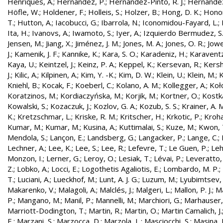
Henriques, A.
;
Hernandez, P.
;
Hernández-Pinto, R. J.
;
Hernandez
Höfle, W.
;
Holdener, F.
;
Holleis, S.
;
Holzer, B.
;
Hong, D. K.
;
Honor
T.
;
Hutton, A.
;
Iacobucci, G.
;
Ibarrola, N.
;
Iconomidou-Fayard, L.
;
Ita, H.
;
Ivanovs, A.
;
Iwamoto, S.
;
Iyer, A.
;
Izquierdo Bermudez, S
Jensen, M.
;
Jiang, X.
;
Jiménez, J. M.
;
Jones, M. A.
;
Jones, O. R.
;
Jowe
J.
;
Kamenik, J. F.
;
Kannike, K.
;
Kara, S. O.
;
Karadeniz, H.
;
Karaventz
Kaya, U.
;
Keintzel, J.
;
Keinz, P. A.
;
Keppel, K.
;
Kersevan, R.
;
Kersh
J.
;
Kilic, A.
;
Kilpinen, A.
;
Kim, Y. -K.
;
Kim, D. W.
;
Klein, U.
;
Klein, M.
;
K
Kniehl, B.
;
Kocak, F.
;
Koeberl, C.
;
Kolano, A. M.
;
Kollegger, A.
;
Koło
Koratzinos, M.
;
Kordiaczyńska, M.
;
Korjik, M.
;
Kortner, O.
;
Kostka
Kowalski, S.
;
Kozaczuk, J.
;
Kozlov, G. A.
;
Kozub, S. S.
;
Krainer, A. 
K.
;
Kretzschmar, L.
;
Kriske, R. M.
;
Kritscher, H.
;
Krkotic, P.
;
Kroha
Kumar, M.
;
Kumar, M.
;
Kusina, A.
;
Kuttimalai, S.
;
Kuze, M.
;
Kwon, 
Mendola, S.
;
Lançon, E.
;
Landsberg, G.
;
Langacker, P.
;
Lange, C.
;
Lechner, A.
;
Lee, K.
;
Lee, S.
;
Lee, R.
;
Lefevre, T.
;
Le Guen, P.
;
Leh
Monzon, I.
;
Lerner, G.
;
Leroy, O.
;
Lesiak, T.
;
Lévai, P.
;
Leveratto,
Z.
;
Lobko, A.
;
Locci, E.
;
Logothetis Agaliotis, E.
;
Lombardo, M. P.
;
T.
;
Luciani, A.
;
Lueckhof, M.
;
Lunt, A. J. G.
;
Luzum, M.
;
Lyubimtsev, 
Makarenko, V.
;
Malagoli, A.
;
Malclés, J.
;
Malgeri, L.
;
Mallon, P. J.
;
Ma
P.
;
Mangano, M.
;
Manil, P.
;
Mannelli, M.
;
Marchiori, G.
;
Marhauser,
Marriott-Dodington, T.
;
Martin, R.
;
Martin, O.
;
Martin Camalich, J.
E.
;
Marzani, S.
;
Marzocca, D.
;
Marzola, L.
;
Masciocchi, S.
;
Masina, I