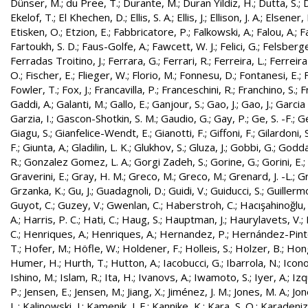
Dünser, M.
;
du Pree, T.
;
Durante, M.
;
Duran Yildiz, H.
;
Dutta, S.
;
D
Ekelof, T.
;
El Khechen, D.
;
Ellis, S. A.
;
Ellis, J.
;
Ellison, J. A.
;
Elsener, 
Etisken, O.
;
Etzion, E.
;
Fabbricatore, P.
;
Falkowski, A.
;
Falou, A.
;
Fa
Fartoukh, S. D.
;
Faus-Golfe, A.
;
Fawcett, W. J.
;
Felici, G.
;
Felsberge
Ferradas Troitino, J.
;
Ferrara, G.
;
Ferrari, R.
;
Ferreira, L.
;
Ferreira
O.
;
Fischer, E.
;
Flieger, W.
;
Florio, M.
;
Fonnesu, D.
;
Fontanesi, E.
;
Fowler, T.
;
Fox, J.
;
Francavilla, P.
;
Franceschini, R.
;
Franchino, S.
;
F
Gaddi, A.
;
Galanti, M.
;
Gallo, E.
;
Ganjour, S.
;
Gao, J.
;
Gao, J.
;
Garcia 
Garzia, I.
;
Gascon-Shotkin, S. M.
;
Gaudio, G.
;
Gay, P.
;
Ge, S. -F.
;
G
Giagu, S.
;
Gianfelice-Wendt, E.
;
Gianotti, F.
;
Giffoni, F.
;
Gilardoni, S
F.
;
Giunta, A.
;
Gladilin, L. K.
;
Glukhov, S.
;
Gluza, J.
;
Gobbi, G.
;
Godda
R.
;
Gonzalez Gomez, L. A.
;
Gorgi Zadeh, S.
;
Gorine, G.
;
Gorini, E.
;
Graverini, E.
;
Gray, H. M.
;
Greco, M.
;
Greco, M.
;
Grenard, J. -L.
;
G
Grzanka, K.
;
Gu, J.
;
Guadagnoli, D.
;
Guidi, V.
;
Guiducci, S.
;
Guillerm
Guyot, C.
;
Guzey, V.
;
Gwenlan, C.
;
Haberstroh, C.
;
Hacışahinoğlu,
A.
;
Harris, P. C.
;
Hati, C.
;
Haug, S.
;
Hauptman, J.
;
Haurylavets, V.
;
C.
;
Henriques, A.
;
Henriques, A.
;
Hernandez, P.
;
Hernández-Pinto,
T.
;
Hofer, M.
;
Höfle, W.
;
Holdener, F.
;
Holleis, S.
;
Holzer, B.
;
Hong
Humer, H.
;
Hurth, T.
;
Hutton, A.
;
Iacobucci, G.
;
Ibarrola, N.
;
Icon
Ishino, M.
;
Islam, R.
;
Ita, H.
;
Ivanovs, A.
;
Iwamoto, S.
;
Iyer, A.
;
Izq
P.
;
Jensen, E.
;
Jensen, M.
;
Jiang, X.
;
Jiménez, J. M.
;
Jones, M. A.
;
Jon
L.
;
Kalinowski, J.
;
Kamenik, J. F.
;
Kannike, K.
;
Kara, S. O.
;
Karadeniz