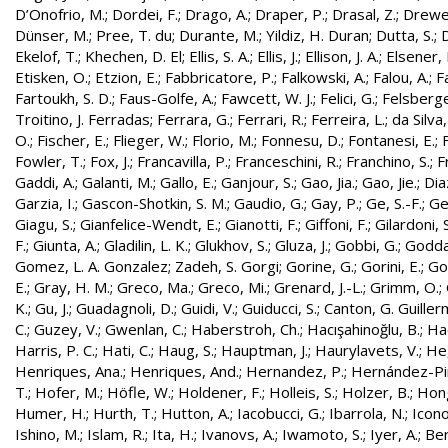
D’Onofrio, M.
;
Dordei, F.
;
Drago, A.
;
Draper, P.
;
Drasal, Z.
;
Drewe
Dünser, M.
;
Pree, T. du
;
Durante, M.
;
Yildiz, H. Duran
;
Dutta, S.
;
D
Ekelof, T.
;
Khechen, D. El
;
Ellis, S. A.
;
Ellis, J.
;
Ellison, J. A.
;
Elsener, 
Etisken, O.
;
Etzion, E.
;
Fabbricatore, P.
;
Falkowski, A.
;
Falou, A.
;
Fa
Fartoukh, S. D.
;
Faus-Golfe, A.
;
Fawcett, W. J.
;
Felici, G.
;
Felsberge
Troitino, J. Ferradas
;
Ferrara, G.
;
Ferrari, R.
;
Ferreira, L.
;
da Silva
O.
;
Fischer, E.
;
Flieger, W.
;
Florio, M.
;
Fonnesu, D.
;
Fontanesi, E.
;
Fowler, T.
;
Fox, J.
;
Francavilla, P.
;
Franceschini, R.
;
Franchino, S.
;
F
Gaddi, A.
;
Galanti, M.
;
Gallo, E.
;
Ganjour, S.
;
Gao, Jia.
;
Gao, Jie.
;
Dia
Garzia, I.
;
Gascon-Shotkin, S. M.
;
Gaudio, G.
;
Gay, P.
;
Ge, S.-F.
;
Ge
Giagu, S.
;
Gianfelice-Wendt, E.
;
Gianotti, F.
;
Giffoni, F.
;
Gilardoni, S
F.
;
Giunta, A.
;
Gladilin, L. K.
;
Glukhov, S.
;
Gluza, J.
;
Gobbi, G.
;
Godda
Gomez, L. A. Gonzalez
;
Zadeh, S. Gorgi
;
Gorine, G.
;
Gorini, E.
;
Gou
E.
;
Gray, H. M.
;
Greco, Ma.
;
Greco, Mi.
;
Grenard, J.-L.
;
Grimm, O.
;
K.
;
Gu, J.
;
Guadagnoli, D.
;
Guidi, V.
;
Guiducci, S.
;
Canton, G. Guille
C.
;
Guzey, V.
;
Gwenlan, C.
;
Haberstroh, Ch.
;
Hacışahinoğlu, B.
;
Ha
Harris, P. C.
;
Hati, C.
;
Haug, S.
;
Hauptman, J.
;
Haurylavets, V.
;
He,
Henriques, Ana.
;
Henriques, And.
;
Hernandez, P.
;
Hernández-Pint
T.
;
Hofer, M.
;
Höfle, W.
;
Holdener, F.
;
Holleis, S.
;
Holzer, B.
;
Hong
Humer, H.
;
Hurth, T.
;
Hutton, A.
;
Iacobucci, G.
;
Ibarrola, N.
;
Icon
Ishino, M.
;
Islam, R.
;
Ita, H.
;
Ivanovs, A.
;
Iwamoto, S.
;
Iyer, A.
;
Ber