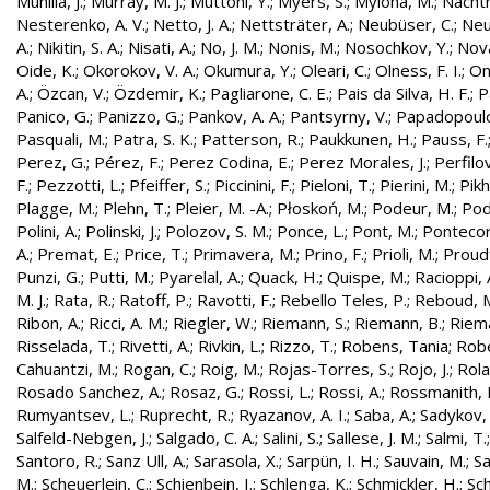
Munilla, J.
;
Murray, M. J.
;
Muttoni, Y.
;
Myers, S.
;
Mylona, M.
;
Nachtm
Nesterenko, A. V.
;
Netto, J. A.
;
Nettsträter, A.
;
Neubüser, C.
;
Neu
A.
;
Nikitin, S. A.
;
Nisati, A.
;
No, J. M.
;
Nonis, M.
;
Nosochkov, Y.
;
Nová
Oide, K.
;
Okorokov, V. A.
;
Okumura, Y.
;
Oleari, C.
;
Olness, F. I.
;
On
A.
;
Özcan, V.
;
Özdemir, K.
;
Pagliarone, C. E.
;
Pais da Silva, H. F.
;
P
Panico, G.
;
Panizzo, G.
;
Pankov, A. A.
;
Pantsyrny, V.
;
Papadopoulo
Pasquali, M.
;
Patra, S. K.
;
Patterson, R.
;
Paukkunen, H.
;
Pauss, F.
Perez, G.
;
Pérez, F.
;
Perez Codina, E.
;
Perez Morales, J.
;
Perfilo
F.
;
Pezzotti, L.
;
Pfeiffer, S.
;
Piccinini, F.
;
Pieloni, T.
;
Pierini, M.
;
Pikh
Plagge, M.
;
Plehn, T.
;
Pleier, M. -A.
;
Płoskoń, M.
;
Podeur, M.
;
Pod
Polini, A.
;
Polinski, J.
;
Polozov, S. M.
;
Ponce, L.
;
Pont, M.
;
Pontecor
A.
;
Premat, E.
;
Price, T.
;
Primavera, M.
;
Prino, F.
;
Prioli, M.
;
Proudf
Punzi, G.
;
Putti, M.
;
Pyarelal, A.
;
Quack, H.
;
Quispe, M.
;
Racioppi, 
M. J.
;
Rata, R.
;
Ratoff, P.
;
Ravotti, F.
;
Rebello Teles, P.
;
Reboud, 
Ribon, A.
;
Ricci, A. M.
;
Riegler, W.
;
Riemann, S.
;
Riemann, B.
;
Riema
Risselada, T.
;
Rivetti, A.
;
Rivkin, L.
;
Rizzo, T.
;
Robens, Tania
;
Robe
Cahuantzi, M.
;
Rogan, C.
;
Roig, M.
;
Rojas-Torres, S.
;
Rojo, J.
;
Rola
Rosado Sanchez, A.
;
Rosaz, G.
;
Rossi, L.
;
Rossi, A.
;
Rossmanith, 
Rumyantsev, L.
;
Ruprecht, R.
;
Ryazanov, A. I.
;
Saba, A.
;
Sadykov, 
Salfeld-Nebgen, J.
;
Salgado, C. A.
;
Salini, S.
;
Sallese, J. M.
;
Salmi, T.
Santoro, R.
;
Sanz Ull, A.
;
Sarasola, X.
;
Sarpün, I. H.
;
Sauvain, M.
;
Sa
M.
;
Scheuerlein, C.
;
Schienbein, I.
;
Schlenga, K.
;
Schmickler, H.
;
Sch