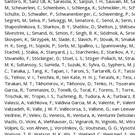
Santoro, R.
;
Sanz Ull, A.
;
Sarasola, X.
;
Sarpün, I. H.
;
Sauvain, M.
;
Sa
M.
;
Scheuerlein, C.
;
Schienbein, I.
;
Schlenga, K.
;
Schmickler, H.
;
Sch
Schulte, D.
;
Schwaller, P.
;
Schwanenberger, C.
;
Schwemling, P.
;
S
Segreti, M.
;
Selva, P.
;
Selvaggi, M.
;
Senatore, C.
;
Senol, A.
;
Serin, 
Shaposhnikova, E.
;
Sharkov, B. Y.
;
Shatilov, D.
;
Shelton, J.
;
Shiltsev
Silvestrini, L.
;
Simand, N.
;
Simon, F.
;
Singh, B. K.
;
Siódmok, A.
;
Siroi
Skovpen, K.
;
Skrzypek, M.
;
Slade, E.
;
Slavich, P.
;
Slovak, R.
;
Smaluk
H. K.
;
Song, H.
;
Sopicki, P.
;
Sorbi, M.
;
Spallino, L.
;
Spannowsky, M.
Stachel, J.
;
Stakia, A.
;
Stanyard, J. L.
;
Starchenko, E.
;
Starikov, A. Y.
Stivanello, F.
;
Stöckinger, D.
;
Stoel, L. S.
;
Stöger-Pollach, M.
;
Stra
M. K.
;
Sultansoy, S.
;
Sumida, T.
;
Suzuki, K.
;
Sylva, G.
;
Syphers, M. J
C.
;
Tanaka, J.
;
Tang, K.
;
Tapan, I.
;
Taroni, S.
;
Tartarelli, G. F.
;
Tassie
G.
;
Telnov, V. I.
;
Tenchini, R.
;
ten Kate, H. H. J.
;
Terashi, K.
;
Tesi, 
Tiirakari, M. T.
;
Tikhomirov, V.
;
Tikhonov, D.
;
Timko, H.
;
Tisserand
Garcia, R.
;
Tommasini, D.
;
Tonelli, G.
;
Toral, F.
;
Torims, T.
;
Torre,
Trischuk, W.
;
Tropin, I. S.
;
Tuchming, B.
;
Tudora, A. A.
;
Turbiarz, B
Valassi, A.
;
Valchkova, F.
;
Valdivia Garcia, M. A.
;
Valente, P.
;
Valent
Valizadeh, R.
;
Valle, J. W. F.
;
Vallecorsa, S.
;
Vallone, G.
;
van Leeuw
Vedrine, P.
;
Velev, G.
;
Veness, R.
;
Ventura, A.
;
Venturini Delsolar
Viazlo, O.
;
Vicini, A.
;
Viehhauser, G.
;
Vignaroli, N.
;
Vignolo, M.
;
Vitr
Volpini, G.
;
von Ahnen, J.
;
Vorotnikov, G.
;
Voutsinas, G. G.
;
Vysotsk
Watson, T. P.
;
Watson, N. K.
;
Ws, Z.
;
Weiland, C.
;
Weinzierl, S.
;
We