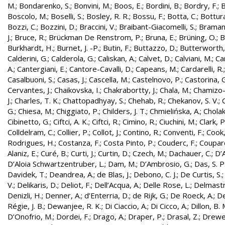
M.
;
Bondarenko, S.
;
Bonvini, M.
;
Boos, E.
;
Bordini, B.
;
Bordry, F.
;
B
Boscolo, M.
;
Boselli, S.
;
Bosley, R. R.
;
Bossu, F.
;
Botta, C.
;
Bottura
Bozzi, C.
;
Bozzini, D.
;
Braccini, V.
;
Braibant-Giacomelli, S.
;
Bramant
J.
;
Bruce, R.
;
Brückman De Renstrom, P.
;
Bruna, E.
;
Brüning, O.
;
B
Burkhardt, H.
;
Burnet, J. -P.
;
Butin, F.
;
Buttazzo, D.
;
Butterworth,
Calderini, G.
;
Calderola, G.
;
Caliskan, A.
;
Calvet, D.
;
Calviani, M.
;
Cam
A.
;
Cantergiani, E.
;
Cantore-Cavalli, D.
;
Capeans, M.
;
Cardarelli, R.
Casalbuoni, S.
;
Casas, J.
;
Cascella, M.
;
Castelnovo, P.
;
Castorina, 
Cervantes, J.
;
Chaikovska, I.
;
Chakrabortty, J.
;
Chala, M.
;
Chamizo-
J.
;
Charles, T. K.
;
Chattopadhyay, S.
;
Chehab, R.
;
Chekanov, S. V.
;
G.
;
Chiesa, M.
;
Chiggiato, P.
;
Childers, J. T.
;
Chmielińska, A.
;
Cholak
Cibinetto, G.
;
Ciftci, A. K.
;
Ciftci, R.
;
Cimino, R.
;
Ciuchini, M.
;
Clark, P.
Colldelram, C.
;
Collier, P.
;
Collot, J.
;
Contino, R.
;
Conventi, F.
;
Cook,
Rodrigues, H.
;
Costanza, F.
;
Costa Pinto, P.
;
Couderc, F.
;
Coupard
Alaniz, E.
;
Curé, B.
;
Curti, J.
;
Curtin, D.
;
Czech, M.
;
Dachauer, C.
;
D’A
D’Aloia Schwartzentruber, L.
;
Dam, M.
;
D’Ambrosio, G.
;
Das, S. P
Davidek, T.
;
Deandrea, A.
;
de Blas, J.
;
Debono, C. J.
;
De Curtis, S.
V.
;
Delikaris, D.
;
Deliot, F.
;
Dell’Acqua, A.
;
Delle Rose, L.
;
Delmastr
Denizli, H.
;
Denner, A.
;
d’Enterria, D.
;
de Rijk, G.
;
De Roeck, A.
;
De
Régie, J. B.
;
Dewanjee, R. K.
;
Di Ciaccio, A.
;
Di Cicco, A.
;
Dillon, B. 
D’Onofrio, M.
;
Dordei, F.
;
Drago, A.
;
Draper, P.
;
Drasal, Z.
;
Drewe