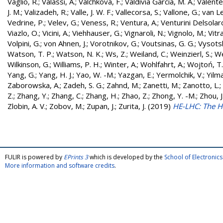
Vaglio, R.
;
Valassi, A.
;
Valchkova, F.
;
Valdivia Garcia, M. A.
;
Valente
J. M.
;
Valizadeh, R.
;
Valle, J. W. F.
;
Vallecorsa, S.
;
Vallone, G.
;
van L
Vedrine, P.
;
Velev, G.
;
Veness, R.
;
Ventura, A.
;
Venturini Delsolar
Viazlo, O.
;
Vicini, A.
;
Viehhauser, G.
;
Vignaroli, N.
;
Vignolo, M.
;
Vitr
Volpini, G.
;
von Ahnen, J.
;
Vorotnikov, G.
;
Voutsinas, G. G.
;
Vysotsk
Watson, T. P.
;
Watson, N. K.
;
Ws, Z.
;
Weiland, C.
;
Weinzierl, S.
;
We
Wilkinson, G.
;
Williams, P. H.
;
Winter, A.
;
Wohlfahrt, A.
;
Wojtoń, T.
Yang, G.
;
Yang, H. J.
;
Yao, W. -M.
;
Yazgan, E.
;
Yermolchik, V.
;
Yilma
Zaborowska, A.
;
Zadeh, S. G.
;
Zahnd, M.
;
Zanetti, M.
;
Zanotto, L.
;
Z.
;
Zhang, Y.
;
Zhang, C.
;
Zhang, H.
;
Zhao, Z.
;
Zhong, Y. -M.
;
Zhou, J
Zlobin, A. V.
;
Zobov, M.
;
Zupan, J.
;
Zurita, J.
(2019)
HE-LHC: The H
FULIR is powered by
EPrints 3
which is developed by the
School of Electroni
More information and software credits
.