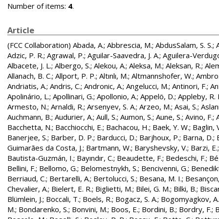
Number of items:
4
.
Article
(FCC Collaboration)
Abada, A.
;
Abbrescia, M.
;
AbdusSalam, S. S.
;
Adzic, P. R.
;
Agrawal, P.
;
Aguilar-Saavedra, J. A.
;
Aguilera-Verdugo, 
Albacete, J. L.
;
Albergo, S.
;
Alekou, A.
;
Aleksa, M.
;
Aleksan, R.
;
Ale
Allanach, B. C.
;
Allport, P. P.
;
Altınlı, M.
;
Altmannshofer, W.
;
Ambros
Andriatis, A.
;
Andris, C.
;
Andronic, A.
;
Angelucci, M.
;
Antinori, F.
;
An
Apolinário, L.
;
Apollinari, G.
;
Apollonio, A.
;
Appelö, D.
;
Appleby, R. 
Armesto, N.
;
Arnaldi, R.
;
Arsenyev, S. A.
;
Arzeo, M.
;
Asai, S.
;
Aslan
Auchmann, B.
;
Audurier, A.
;
Aull, S.
;
Aumon, S.
;
Aune, S.
;
Avino, F.
;
Bacchetta, N.
;
Bacchiocchi, E.
;
Bachacou, H.
;
Baek, Y. W.
;
Baglin, 
Banerjee, S.
;
Barber, D. P.
;
Barducci, D.
;
Barjhoux, P.
;
Barna, D.
;
Guimarães da Costa, J.
;
Bartmann, W.
;
Baryshevsky, V.
;
Barzi, E.
Bautista-Guzmán, I.
;
Bayındır, C.
;
Beaudette, F.
;
Bedeschi, F.
;
Bé
Bellini, F.
;
Bellomo, G.
;
Belomestnykh, S.
;
Bencivenni, G.
;
Benedikt
Berriaud, C.
;
Bertarelli, A.
;
Bertolucci, S.
;
Besana, M. I.
;
Besançon,
Chevalier, A.
;
Bielert, E. R.
;
Biglietti, M.
;
Bilei, G. M.
;
Bilki, B.
;
Biscar
Blümlein, J.
;
Boccali, T.
;
Boels, R.
;
Bogacz, S. A.
;
Bogomyagkov, A.
M.
;
Bondarenko, S.
;
Bonvini, M.
;
Boos, E.
;
Bordini, B.
;
Bordry, F.
;
B