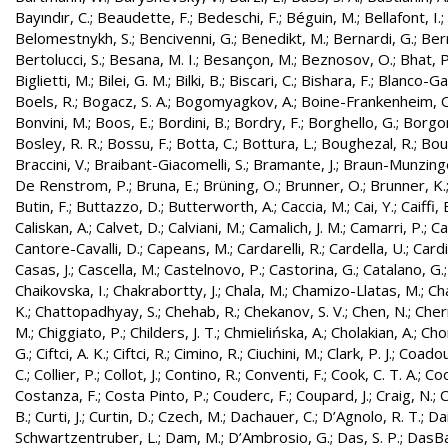
Bayındır, C.
;
Beaudette, F.
;
Bedeschi, F.
;
Béguin, M.
;
Bellafont, I.
;
Belomestnykh, S.
;
Bencivenni, G.
;
Benedikt, M.
;
Bernardi, G.
;
Bern
Bertolucci, S.
;
Besana, M. I.
;
Besançon, M.
;
Beznosov, O.
;
Bhat, P
Biglietti, M.
;
Bilei, G. M.
;
Bilki, B.
;
Biscari, C.
;
Bishara, F.
;
Blanco-Gar
Boels, R.
;
Bogacz, S. A.
;
Bogomyagkov, A.
;
Boine-Frankenheim, 
Bonvini, M.
;
Boos, E.
;
Bordini, B.
;
Bordry, F.
;
Borghello, G.
;
Borgon
Bosley, R. R.
;
Bossu, F.
;
Botta, C.
;
Bottura, L.
;
Boughezal, R.
;
Bout
Braccini, V.
;
Braibant-Giacomelli, S.
;
Bramante, J.
;
Braun-Munzinge
De Renstrom, P.
;
Bruna, E.
;
Brüning, O.
;
Brunner, O.
;
Brunner, K.
Butin, F.
;
Buttazzo, D.
;
Butterworth, A.
;
Caccia, M.
;
Cai, Y.
;
Caiffi, 
Caliskan, A.
;
Calvet, D.
;
Calviani, M.
;
Camalich, J. M.
;
Camarri, P.
;
Ca
Cantore-Cavalli, D.
;
Capeans, M.
;
Cardarelli, R.
;
Cardella, U.
;
Cardi
Casas, J.
;
Cascella, M.
;
Castelnovo, P.
;
Castorina, G.
;
Catalano, G.
Chaikovska, I.
;
Chakrabortty, J.
;
Chala, M.
;
Chamizo-Llatas, M.
;
Ch
K.
;
Chattopadhyay, S.
;
Chehab, R.
;
Chekanov, S. V.
;
Chen, N.
;
Cher
M.
;
Chiggiato, P.
;
Childers, J. T.
;
Chmielińska, A.
;
Cholakian, A.
;
Cho
G.
;
Ciftci, A. K.
;
Ciftci, R.
;
Cimino, R.
;
Ciuchini, M.
;
Clark, P. J.
;
Coadou
C.
;
Collier, P.
;
Collot, J.
;
Contino, R.
;
Conventi, F.
;
Cook, C. T. A.
;
Coo
Costanza, F.
;
Costa Pinto, P.
;
Couderc, F.
;
Coupard, J.
;
Craig, N.
;
C
B.
;
Curti, J.
;
Curtin, D.
;
Czech, M.
;
Dachauer, C.
;
D’Agnolo, R. T.
;
Da
Schwartzentruber, L.
;
Dam, M.
;
D’Ambrosio, G.
;
Das, S. P.
;
DasBa