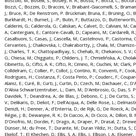
Boscolo, M.
;
Boselli, S.
;
Bosley, R. R.
;
Bossu, F.
;
Botta, C.
;
Bottura
Bozzi, C.
;
Bozzini, D.
;
Braccini, V.
;
Braibant-Giacomelli, S.
;
Bramant
J.
;
Bruce, R.
;
De Renstrom, P. Brückman
;
Bruna, E.
;
Brüning, O.
;
B
Burkhardt, H.
;
Burnet, J. -P.
;
Butin, F.
;
Buttazzo, D.
;
Butterworth,
Calderini, G.
;
Calderola, G.
;
Caliskan, A.
;
Calvet, D.
;
Calviani, M.
;
Cam
A.
;
Cantergiani, E.
;
Cantore-Cavalli, D.
;
Capeans, M.
;
Cardarelli, R.
Casalbuoni, S.
;
Casas, J.
;
Cascella, M.
;
Castelnovo, P.
;
Castorina, 
Cervantes, J.
;
Chaikovska, I.
;
Chakrabortty, J.
;
Chala, M.
;
Chamizo-
J.
;
Charles, T. K.
;
Chattopadhyay, S.
;
Chehab, R.
;
Chekanov, S. V.
;
G.
;
Chiesa, M.
;
Chiggiato, P.
;
Childers, J. T.
;
Chmielińska, A.
;
Cholak
Cibinetto, G.
;
Ciftci, A. K.
;
Ciftci, R.
;
Cimino, R.
;
Ciuchini, M.
;
Clark, P.
Colldelram, C.
;
Collier, P.
;
Collot, J.
;
Contino, R.
;
Conventi, F.
;
Cook,
Rodrigues, H.
;
Costanza, F.
;
Costa Pinto, P.
;
Couderc, F.
;
Coupard
Alaniz, E.
;
Curé, B.
;
Curti, J.
;
Curtin, D.
;
Czech, M.
;
Dachauer, C.
;
D’A
D’Aloia Schwartzentruber, L.
;
Dam, M.
;
D’Ambrosio, G.
;
Das, S. P
Davidek, T.
;
Deandrea, A.
;
de Blas, J.
;
Debono, C. J.
;
De Curtis, S.
V.
;
Delikaris, D.
;
Deliot, F.
;
Dell’Acqua, A.
;
Delle Rose, L.
;
Delmastr
Denizli, H.
;
Denner, A.
;
d’Enterria, D.
;
de Rijk, G.
;
De Roeck, A.
;
De
Régie, J. B.
;
Dewanjee, R. K.
;
Di Ciaccio, A.
;
Di Cicco, A.
;
Dillon, B. 
D’Onofrio, M.
;
Dordei, F.
;
Drago, A.
;
Draper, P.
;
Drasal, Z.
;
Drewe
Dünser, M.
;
du Pree, T.
;
Durante, M.
;
Duran Yildiz, H.
;
Dutta, S.
;
D
Ekelof, T.
;
El Khechen, D.
;
Ellis, S. A.
;
Ellis, J.
;
Ellison, J. A.
;
Elsener, 