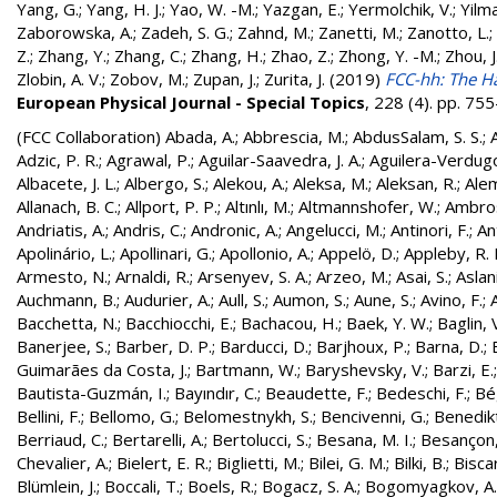
Yang, G.
;
Yang, H. J.
;
Yao, W. -M.
;
Yazgan, E.
;
Yermolchik, V.
;
Yilma
Zaborowska, A.
;
Zadeh, S. G.
;
Zahnd, M.
;
Zanetti, M.
;
Zanotto, L.
;
Z.
;
Zhang, Y.
;
Zhang, C.
;
Zhang, H.
;
Zhao, Z.
;
Zhong, Y. -M.
;
Zhou, J
Zlobin, A. V.
;
Zobov, M.
;
Zupan, J.
;
Zurita, J.
(2019)
FCC-hh: The Ha
European Physical Journal - Special Topics
, 228 (4). pp. 7
(FCC Collaboration)
Abada, A.
;
Abbrescia, M.
;
AbdusSalam, S. S.
;
Adzic, P. R.
;
Agrawal, P.
;
Aguilar-Saavedra, J. A.
;
Aguilera-Verdugo, 
Albacete, J. L.
;
Albergo, S.
;
Alekou, A.
;
Aleksa, M.
;
Aleksan, R.
;
Ale
Allanach, B. C.
;
Allport, P. P.
;
Altınlı, M.
;
Altmannshofer, W.
;
Ambros
Andriatis, A.
;
Andris, C.
;
Andronic, A.
;
Angelucci, M.
;
Antinori, F.
;
An
Apolinário, L.
;
Apollinari, G.
;
Apollonio, A.
;
Appelö, D.
;
Appleby, R. 
Armesto, N.
;
Arnaldi, R.
;
Arsenyev, S. A.
;
Arzeo, M.
;
Asai, S.
;
Aslan
Auchmann, B.
;
Audurier, A.
;
Aull, S.
;
Aumon, S.
;
Aune, S.
;
Avino, F.
;
Bacchetta, N.
;
Bacchiocchi, E.
;
Bachacou, H.
;
Baek, Y. W.
;
Baglin, 
Banerjee, S.
;
Barber, D. P.
;
Barducci, D.
;
Barjhoux, P.
;
Barna, D.
;
Guimarães da Costa, J.
;
Bartmann, W.
;
Baryshevsky, V.
;
Barzi, E.
Bautista-Guzmán, I.
;
Bayındır, C.
;
Beaudette, F.
;
Bedeschi, F.
;
Bé
Bellini, F.
;
Bellomo, G.
;
Belomestnykh, S.
;
Bencivenni, G.
;
Benedikt
Berriaud, C.
;
Bertarelli, A.
;
Bertolucci, S.
;
Besana, M. I.
;
Besançon,
Chevalier, A.
;
Bielert, E. R.
;
Biglietti, M.
;
Bilei, G. M.
;
Bilki, B.
;
Biscar
Blümlein, J.
;
Boccali, T.
;
Boels, R.
;
Bogacz, S. A.
;
Bogomyagkov, A.