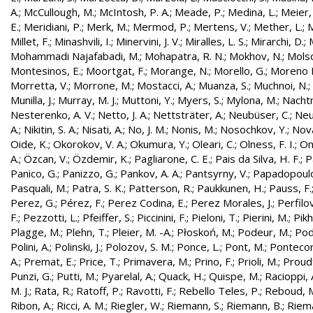
A.
;
McCullough, M.
;
McIntosh, P. A.
;
Meade, P.
;
Medina, L.
;
Meier,
E.
;
Meridiani, P.
;
Merk, M.
;
Mermod, P.
;
Mertens, V.
;
Mether, L.
;
M
Millet, F.
;
Minashvili, I.
;
Minervini, J. V.
;
Miralles, L. S.
;
Mirarchi, D.
;
Mohammadi Najafabadi, M.
;
Mohapatra, R. N.
;
Mokhov, N.
;
Molso
Montesinos, E.
;
Moortgat, F.
;
Morange, N.
;
Morello, G.
;
Moreno L
Morretta, V.
;
Morrone, M.
;
Mostacci, A.
;
Muanza, S.
;
Muchnoi, N.
;
Munilla, J.
;
Murray, M. J.
;
Muttoni, Y.
;
Myers, S.
;
Mylona, M.
;
Nachtm
Nesterenko, A. V.
;
Netto, J. A.
;
Nettsträter, A.
;
Neubüser, C.
;
Neu
A.
;
Nikitin, S. A.
;
Nisati, A.
;
No, J. M.
;
Nonis, M.
;
Nosochkov, Y.
;
Nová
Oide, K.
;
Okorokov, V. A.
;
Okumura, Y.
;
Oleari, C.
;
Olness, F. I.
;
On
A.
;
Özcan, V.
;
Özdemir, K.
;
Pagliarone, C. E.
;
Pais da Silva, H. F.
;
P
Panico, G.
;
Panizzo, G.
;
Pankov, A. A.
;
Pantsyrny, V.
;
Papadopoulo
Pasquali, M.
;
Patra, S. K.
;
Patterson, R.
;
Paukkunen, H.
;
Pauss, F.
Perez, G.
;
Pérez, F.
;
Perez Codina, E.
;
Perez Morales, J.
;
Perfilo
F.
;
Pezzotti, L.
;
Pfeiffer, S.
;
Piccinini, F.
;
Pieloni, T.
;
Pierini, M.
;
Pikh
Plagge, M.
;
Plehn, T.
;
Pleier, M. -A.
;
Płoskoń, M.
;
Podeur, M.
;
Pod
Polini, A.
;
Polinski, J.
;
Polozov, S. M.
;
Ponce, L.
;
Pont, M.
;
Pontecor
A.
;
Premat, E.
;
Price, T.
;
Primavera, M.
;
Prino, F.
;
Prioli, M.
;
Proudf
Punzi, G.
;
Putti, M.
;
Pyarelal, A.
;
Quack, H.
;
Quispe, M.
;
Racioppi, 
M. J.
;
Rata, R.
;
Ratoff, P.
;
Ravotti, F.
;
Rebello Teles, P.
;
Reboud, 
Ribon, A.
;
Ricci, A. M.
;
Riegler, W.
;
Riemann, S.
;
Riemann, B.
;
Riema