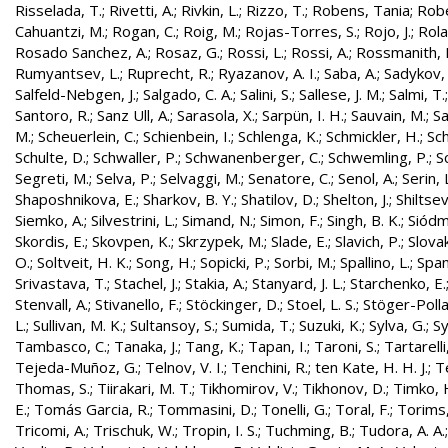
Risselada, T.
;
Rivetti, A.
;
Rivkin, L.
;
Rizzo, T.
;
Robens, Tania
;
Robe
Cahuantzi, M.
;
Rogan, C.
;
Roig, M.
;
Rojas-Torres, S.
;
Rojo, J.
;
Rola
Rosado Sanchez, A.
;
Rosaz, G.
;
Rossi, L.
;
Rossi, A.
;
Rossmanith, 
Rumyantsev, L.
;
Ruprecht, R.
;
Ryazanov, A. I.
;
Saba, A.
;
Sadykov, 
Salfeld-Nebgen, J.
;
Salgado, C. A.
;
Salini, S.
;
Sallese, J. M.
;
Salmi, T.
Santoro, R.
;
Sanz Ull, A.
;
Sarasola, X.
;
Sarpün, I. H.
;
Sauvain, M.
;
Sa
M.
;
Scheuerlein, C.
;
Schienbein, I.
;
Schlenga, K.
;
Schmickler, H.
;
Sch
Schulte, D.
;
Schwaller, P.
;
Schwanenberger, C.
;
Schwemling, P.
;
S
Segreti, M.
;
Selva, P.
;
Selvaggi, M.
;
Senatore, C.
;
Senol, A.
;
Serin, 
Shaposhnikova, E.
;
Sharkov, B. Y.
;
Shatilov, D.
;
Shelton, J.
;
Shiltsev
Siemko, A.
;
Silvestrini, L.
;
Simand, N.
;
Simon, F.
;
Singh, B. K.
;
Siódm
Skordis, E.
;
Skovpen, K.
;
Skrzypek, M.
;
Slade, E.
;
Slavich, P.
;
Slovak
O.
;
Soltveit, H. K.
;
Song, H.
;
Sopicki, P.
;
Sorbi, M.
;
Spallino, L.
;
Spa
Srivastava, T.
;
Stachel, J.
;
Stakia, A.
;
Stanyard, J. L.
;
Starchenko, E.
Stenvall, A.
;
Stivanello, F.
;
Stöckinger, D.
;
Stoel, L. S.
;
Stöger-Polla
L.
;
Sullivan, M. K.
;
Sultansoy, S.
;
Sumida, T.
;
Suzuki, K.
;
Sylva, G.
;
Sy
Tambasco, C.
;
Tanaka, J.
;
Tang, K.
;
Tapan, I.
;
Taroni, S.
;
Tartarelli
Tejeda-Muñoz, G.
;
Telnov, V. I.
;
Tenchini, R.
;
ten Kate, H. H. J.
;
T
Thomas, S.
;
Tiirakari, M. T.
;
Tikhomirov, V.
;
Tikhonov, D.
;
Timko, 
E.
;
Tomás Garcia, R.
;
Tommasini, D.
;
Tonelli, G.
;
Toral, F.
;
Torims,
Tricomi, A.
;
Trischuk, W.
;
Tropin, I. S.
;
Tuchming, B.
;
Tudora, A. A.