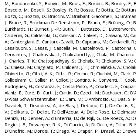
M.
;
Bondarenko, S.
;
Bonvini, M.
;
Boos, E.
;
Bordini, B.
;
Bordry, F.
;
B
Boscolo, M.
;
Boselli, S.
;
Bosley, R. R.
;
Bossu, F.
;
Botta, C.
;
Bottura
Bozzi, C.
;
Bozzini, D.
;
Braccini, V.
;
Braibant-Giacomelli, S.
;
Bramant
J.
;
Bruce, R.
;
Brückman De Renstrom, P.
;
Bruna, E.
;
Brüning, O.
;
B
Burkhardt, H.
;
Burnet, J. -P.
;
Butin, F.
;
Buttazzo, D.
;
Butterworth,
Calderini, G.
;
Calderola, G.
;
Caliskan, A.
;
Calvet, D.
;
Calviani, M.
;
Cam
A.
;
Cantergiani, E.
;
Cantore-Cavalli, D.
;
Capeans, M.
;
Cardarelli, R.
Casalbuoni, S.
;
Casas, J.
;
Cascella, M.
;
Castelnovo, P.
;
Castorina, 
Cervantes, J.
;
Chaikovska, I.
;
Chakrabortty, J.
;
Chala, M.
;
Chamizo-
J.
;
Charles, T. K.
;
Chattopadhyay, S.
;
Chehab, R.
;
Chekanov, S. V.
;
G.
;
Chiesa, M.
;
Chiggiato, P.
;
Childers, J. T.
;
Chmielińska, A.
;
Cholak
Cibinetto, G.
;
Ciftci, A. K.
;
Ciftci, R.
;
Cimino, R.
;
Ciuchini, M.
;
Clark, P.
Colldelram, C.
;
Collier, P.
;
Collot, J.
;
Contino, R.
;
Conventi, F.
;
Cook,
Rodrigues, H.
;
Costanza, F.
;
Costa Pinto, P.
;
Couderc, F.
;
Coupard
Alaniz, E.
;
Curé, B.
;
Curti, J.
;
Curtin, D.
;
Czech, M.
;
Dachauer, C.
;
D’A
D’Aloia Schwartzentruber, L.
;
Dam, M.
;
D’Ambrosio, G.
;
Das, S. P
Davidek, T.
;
Deandrea, A.
;
de Blas, J.
;
Debono, C. J.
;
De Curtis, S.
V.
;
Delikaris, D.
;
Deliot, F.
;
Dell’Acqua, A.
;
Delle Rose, L.
;
Delmastr
Denizli, H.
;
Denner, A.
;
d’Enterria, D.
;
de Rijk, G.
;
De Roeck, A.
;
De
Régie, J. B.
;
Dewanjee, R. K.
;
Di Ciaccio, A.
;
Di Cicco, A.
;
Dillon, B. 
D’Onofrio, M.
;
Dordei, F.
;
Drago, A.
;
Draper, P.
;
Drasal, Z.
;
Drewe