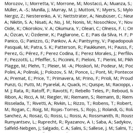
Morozov, I.
;
Morretta, V.
;
Morrone, M.
;
Mostacci, A.
;
Muanza, S.
;
Müller, A. -S.
;
Munilla, J.
;
Murray, M. J.
;
Muttoni, Y.
;
Myers, S.
;
Mylo
Nergiz, Z.
;
Nesterenko, A. V.
;
Nettsträter, A.
;
Neubüser, C.
;
Neun
A.
;
Nikitin, S. A.
;
Nisati, A.
;
No, J. M.
;
Nonis, M.
;
Nosochkov, Y.
;
Nová
Oide, K.
;
Okorokov, V. A.
;
Okumura, Y.
;
Oleari, C.
;
Olness, F. I.
;
On
A.
;
Özcan, V.
;
Özdemir, K.
;
Pagliarone, C. E.
;
Pais da Silva, H. F.
;
P
Panico, G.
;
Panizzo, G.
;
Pankov, A. A.
;
Pantsyrny, V.
;
Papadopoulo
Pasquali, M.
;
Patra, S. K.
;
Patterson, R.
;
Paukkunen, H.
;
Pauss, F.
Perez, G.
;
Pérez, F.
;
Perez Codina, E.
;
Perez Morales, J.
;
Perfilo
F.
;
Pezzotti, L.
;
Pfeiffer, S.
;
Piccinini, F.
;
Pieloni, T.
;
Pierini, M.
;
Pikh
Plagge, M.
;
Plehn, T.
;
Pleier, M. -A.
;
Płoskoń, M.
;
Podeur, M.
;
Pod
Polini, A.
;
Polinski, J.
;
Polozov, S. M.
;
Ponce, L.
;
Pont, M.
;
Pontecor
A.
;
Premat, E.
;
Price, T.
;
Primavera, M.
;
Prino, F.
;
Prioli, M.
;
Proudf
Punzi, G.
;
Putti, M.
;
Pyarelal, A.
;
Quack, H.
;
Quispe, M.
;
Racioppi, 
M. J
;
Rata, R.
;
Ratoff, P.
;
Ravotti, F.
;
Rebello Teles, P.
;
Reboud, M
Ribon, A.
;
Ricci, A. M.
;
Riegler, W.
;
Riemann, S.
;
Riemann, B.
;
Riema
Risselada, T.
;
Rivetti, A.
;
Rivkin, L.
;
Rizzo, T.
;
Robens, T.
;
Robert, 
M.
;
Rogan, C.
;
Roig, M.
;
Rojas-Torres, S.
;
Rojo, J.
;
Rolandi, G.
;
Rol
Sanchez, A.
;
Rosaz, G.
;
Rossi, L.
;
Rossi, A.
;
Rossmanith, R.
;
Rouss
Rumyantsev, L.
;
Ruprecht, R.
;
Ryazanov, A. I.
;
Saba, A.
;
Sadykov, 
Salfeld-Nebgen, J.
;
Salgado, C. A.
;
Salini, S.
;
Sallese, J. M.
;
Salmi, T.