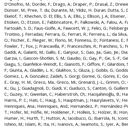
D’Onofrio, M.
;
Dordei, F.
;
Drago, A.
;
Draper, P.
;
Drasal, Z.
;
Drewe
Dünser, M.
;
Pree, T. du
;
Durante, M.
;
Yildiz, H. Duran
;
Dutta, S.
;
D
Ekelof, T.
;
Khechen, D. El
;
Ellis, S. A.
;
Ellis, J.
;
Ellison, J. A.
;
Elsener, 
Etisken, O.
;
Etzion, E.
;
Fabbricatore, P.
;
Falkowski, A.
;
Falou, A.
;
Fa
Fartoukh, S. D.
;
Faus-Golfe, A.
;
Fawcett, W. J.
;
Felici, G.
;
Felsberge
Troitino, J. Ferradas
;
Ferrara, G.
;
Ferrari, R.
;
Ferreira, L.
;
da Silva
O.
;
Fischer, E.
;
Flieger, W.
;
Florio, M.
;
Fonnesu, D.
;
Fontanesi, E.
;
Fowler, T.
;
Fox, J.
;
Francavilla, P.
;
Franceschini, R.
;
Franchino, S.
;
F
Gaddi, A.
;
Galanti, M.
;
Gallo, E.
;
Ganjour, S.
;
Gao, Jia.
;
Gao, Jie.
;
Dia
Garzia, I.
;
Gascon-Shotkin, S. M.
;
Gaudio, G.
;
Gay, P.
;
Ge, S.-F.
;
Ge
Giagu, S.
;
Gianfelice-Wendt, E.
;
Gianotti, F.
;
Giffoni, F.
;
Gilardoni, S
F.
;
Giunta, A.
;
Gladilin, L. K.
;
Glukhov, S.
;
Gluza, J.
;
Gobbi, G.
;
Godda
Gomez, L. A. Gonzalez
;
Zadeh, S. Gorgi
;
Gorine, G.
;
Gorini, E.
;
Gou
E.
;
Gray, H. M.
;
Greco, Ma.
;
Greco, Mi.
;
Grenard, J.-L.
;
Grimm, O.
;
K.
;
Gu, J.
;
Guadagnoli, D.
;
Guidi, V.
;
Guiducci, S.
;
Canton, G. Guille
C.
;
Guzey, V.
;
Gwenlan, C.
;
Haberstroh, Ch.
;
Hacışahinoğlu, B.
;
Ha
Harris, P. C.
;
Hati, C.
;
Haug, S.
;
Hauptman, J.
;
Haurylavets, V.
;
He,
Henriques, Ana.
;
Henriques, And.
;
Hernandez, P.
;
Hernández-Pint
T.
;
Hofer, M.
;
Höfle, W.
;
Holdener, F.
;
Holleis, S.
;
Holzer, B.
;
Hong
Humer, H.
;
Hurth, T.
;
Hutton, A.
;
Iacobucci, G.
;
Ibarrola, N.
;
Icon
Ishino, M.
;
Islam, R.
;
Ita, H.
;
Ivanovs, A.
;
Iwamoto, S.
;
Iyer, A.
;
Ber