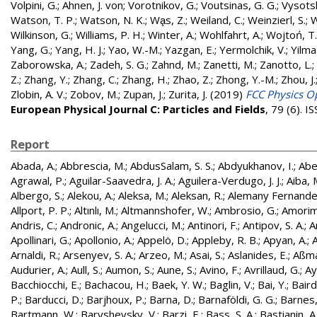
Volpini, G.
;
Ahnen, J. von
;
Vorotnikov, G.
;
Voutsinas, G. G.
;
Vysotsk
Watson, T. P.
;
Watson, N. K.
;
Wa̧s, Z.
;
Weiland, C.
;
Weinzierl, S.
;
W
Wilkinson, G.
;
Williams, P. H.
;
Winter, A.
;
Wohlfahrt, A.
;
Wojtoń, T.
Yang, G.
;
Yang, H. J.
;
Yao, W.-M.
;
Yazgan, E.
;
Yermolchik, V.
;
Yilma
Zaborowska, A.
;
Zadeh, S. G.
;
Zahnd, M.
;
Zanetti, M.
;
Zanotto, L.
;
Z.
;
Zhang, Y.
;
Zhang, C.
;
Zhang, H.
;
Zhao, Z.
;
Zhong, Y.-M.
;
Zhou, J.
Zlobin, A. V.
;
Zobov, M.
;
Zupan, J.
;
Zurita, J.
(2019)
FCC Physics Op
European Physical Journal C: Particles and Fields
, 79 (6). 
Report
Abada, A.
;
Abbrescia, M.
;
AbdusSalam, S. S.
;
Abdyukhanov, I.
;
Abe
Agrawal, P.
;
Aguilar-Saavedra, J. A.
;
Aguilera-Verdugo, J. J.
;
Aiba, 
Albergo, S.
;
Alekou, A.
;
Aleksa, M.
;
Aleksan, R.
;
Alemany Fernandez
Allport, P. P.
;
Altınlı, M.
;
Altmannshofer, W.
;
Ambrosio, G.
;
Amorim
Andris, C.
;
Andronic, A.
;
Angelucci, M.
;
Antinori, F.
;
Antipov, S. A.
;
A
Apollinari, G.
;
Apollonio, A.
;
Appelö, D.
;
Appleby, R. B.
;
Apyan, A.
;
A
Arnaldi, R.
;
Arsenyev, S. A.
;
Arzeo, M.
;
Asai, S.
;
Aslanides, E.
;
Aßma
Audurier, A.
;
Aull, S.
;
Aumon, S.
;
Aune, S.
;
Avino, F.
;
Avrillaud, G.
;
Ay
Bacchiocchi, E.
;
Bachacou, H.
;
Baek, Y. W.
;
Baglin, V.
;
Bai, Y.
;
Baird
P.
;
Barducci, D.
;
Barjhoux, P.
;
Barna, D.
;
Barnaföldi, G. G.
;
Barnes, 
Bartmann, W.
;
Baryshevsky, V.
;
Barzi, E.
;
Bass, S. A.
;
Bastianin, A