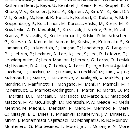
Katharina Behr, J.
;
Kaya, U.
;
Keintzel, J.
;
Keinz, P. A.
;
Keppel, K.
;
K
Khoze, V. V.
;
Kieseler, J.
;
Kilic, A.
;
Kilpinen, A.
;
Kim, Y. -K.
;
Kim, D. 
V. I.
;
Knecht, M.
;
Kniehl, B.
;
Kocak, F.
;
Koeberl, C.
;
Kolano, A. M.
;
K
Koppenburg, P.
;
Koratzinos, M.
;
Kordiaczyńska, M.
;
Korjik, M.
;
K
Kovalenko, A. D.
;
Kowalski, S.
;
Kozaczuk, J.
;
Kozlov, G. A.
;
Kozub, S
Krauss, F.
;
Kravalis, K.
;
Kretzschmar, L.
;
Kriske, R. M.
;
Kritscher,
G.
;
Kulesza, A.
;
Kumar, M.
;
Kumar, M.
;
Kusina, A.
;
Kuttimalai, S.
;
K
Lamanna, G.
;
La Mendola, S.
;
Lançon, E.
;
Landsberg, G.
;
Langacke
P. J.
;
Lebrun, P.
;
Lechner, A.
;
Lee, K.
;
Lee, S.
;
Lee, R.
;
Lefevre, T.
;
Leonidopoulos, C.
;
Leon-Monzon, I.
;
Lerner, G.
;
Leroy, O.
;
Lesiak
M.
;
Lissauer, D. A.
;
Liu, Z.
;
Lobko, A.
;
Locci, E.
;
Logothetis Agaliotis
Lucchesi, D.
;
Lucchini, M. T.
;
Luciani, A.
;
Lueckhof, M.
;
Lunt, A. J. G.
Mahmoudi, F.
;
Maitre, J.
;
Makarenko, V.
;
Malagoli, A.
;
Malclés, J.
;
M
Mandrik, P.
;
Manfrinetti, P.
;
Mangano, M.
;
Manil, P.
;
Mannelli, M.
;
P.
;
Marquet, C.
;
Marriott-Dodington, T.
;
Martin, R.
;
Martin, O.
;
Ma
I.
;
Martins, D. E.
;
Marzani, S.
;
Marzocca, D.
;
Marzola, L.
;
Masciocch
Mazzoni, M. A.
;
McCullough, M.
;
McIntosh, P. A.
;
Meade, P.
;
Medin
Mentink, M.
;
Meoni, E.
;
Meridiani, P.
;
Merk, M.
;
Mermod, P.
;
Merte
G.
;
Militsyn, B. L.
;
Millet, F.
;
Minashvili, I.
;
Minervini, J. V.
;
Miralles, L
Mnich, J.
;
Mohammadi Najafabadi, M.
;
Mohapatra, R. N.
;
Mokhov,
Montenero, G.
;
Montesinos, E.
;
Moortgat, F.
;
Morange, N.
;
Morel