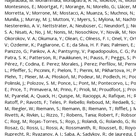
Najafabadi, M. Mohammadi
;
Mohapatra, R. N.
;
Mokhov, N.
;
Molso
Montesinos, E.
;
Moortgat, F.
;
Morange, N.
;
Morello, G.
;
Llácer, 
Morretta, V.
;
Morrone, M.
;
Mostacci, A.
;
Muanza, S.
;
Muchnoi, N.
;
Munilla, J.
;
Murray, M. J.
;
Muttoni, Y.
;
Myers, S.
;
Mylona, M.
;
Nachtm
Nesterenko, A. V.
;
Nettsträter, A.
;
Neubüser, C.
;
Neundorf, J.
;
Nic
S. A.
;
Nisati, A.
;
No, J. M.
;
Nonis, M.
;
Nosochkov, Y.
;
Novák, M.
;
Nov
Okorokov, V. A.
;
Okumura, Y.
;
Oleari, C.
;
Olness, F. I.
;
Onel, Y.
;
Ort
V.
;
Özdemir, K.
;
Pagliarone, C. E.
;
da Silva, H. F. Pais
;
Palmieri, E.
Panizzo, G.
;
Pankov, A. A.
;
Pantsyrny, V.
;
Papadopoulos, C. G.
;
Pa
Patra, S. K.
;
Patterson, R.
;
Paukkunen, H.
;
Pauss, F.
;
Peggs, S.
;
P
Pérez, F.
;
Codina, E. Perez
;
Morales, J. Perez
;
Perfilov, M.
;
Pern
L.
;
Pfeiffer, S.
;
Piccinini, F.
;
Pieloni, T.
;
Pierini, M.
;
Pikhartova, H.
;
P
Plehn, T.
;
Pleier, M.-A.
;
Płoskoń, M.
;
Podeur, M.
;
Podlech, H.
;
Pod
Polinski, J.
;
Polozov, S. M.
;
Ponce, L.
;
Pont, M.
;
Pontecorvo, L.
;
Po
E.
;
Price, T.
;
Primavera, M.
;
Prino, F.
;
Prioli, M.
;
Proudfoot, J.
;
Prov
M.
;
Pyarelal, A.
;
Quack, H.
;
Quispe, M.
;
Racioppi, A.
;
Rafique, H.
;
R
Ratoff, P.
;
Ravotti, F.
;
Teles, P. Rebello
;
Reboud, M.
;
Redaelli, S.
M.
;
Riegler, W.
;
Riemann, S.
;
Riemann, B.
;
Riemann, T.
;
Rifflet, J. 
Rivetti, A.
;
Rivkin, L.
;
Rizzo, T.
;
Robens, Tania
;
Robert, F.
;
Robson,
C.
;
Roig, M.
;
Rojas-Torres, S.
;
Rojo, J.
;
Rolandi, G.
;
Rolando, G.
;
Ro
Rosaz, G.
;
Rossi, L.
;
Rossi, A.
;
Rossmanith, R.
;
Rousset, B.
;
Royon
Ruprecht, R.
;
Ryazanov, A. I.
;
Saba, A.
;
Sadykov, R.
;
de Jauregui, 