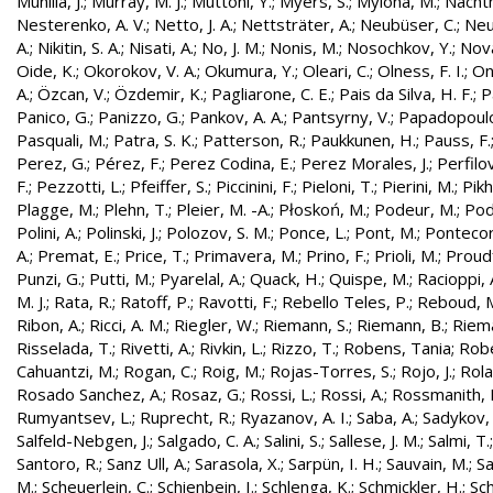
Munilla, J.
;
Murray, M. J.
;
Muttoni, Y.
;
Myers, S.
;
Mylona, M.
;
Nachtm
Nesterenko, A. V.
;
Netto, J. A.
;
Nettsträter, A.
;
Neubüser, C.
;
Neu
A.
;
Nikitin, S. A.
;
Nisati, A.
;
No, J. M.
;
Nonis, M.
;
Nosochkov, Y.
;
Nová
Oide, K.
;
Okorokov, V. A.
;
Okumura, Y.
;
Oleari, C.
;
Olness, F. I.
;
On
A.
;
Özcan, V.
;
Özdemir, K.
;
Pagliarone, C. E.
;
Pais da Silva, H. F.
;
P
Panico, G.
;
Panizzo, G.
;
Pankov, A. A.
;
Pantsyrny, V.
;
Papadopoulo
Pasquali, M.
;
Patra, S. K.
;
Patterson, R.
;
Paukkunen, H.
;
Pauss, F.
Perez, G.
;
Pérez, F.
;
Perez Codina, E.
;
Perez Morales, J.
;
Perfilo
F.
;
Pezzotti, L.
;
Pfeiffer, S.
;
Piccinini, F.
;
Pieloni, T.
;
Pierini, M.
;
Pikh
Plagge, M.
;
Plehn, T.
;
Pleier, M. -A.
;
Płoskoń, M.
;
Podeur, M.
;
Pod
Polini, A.
;
Polinski, J.
;
Polozov, S. M.
;
Ponce, L.
;
Pont, M.
;
Pontecor
A.
;
Premat, E.
;
Price, T.
;
Primavera, M.
;
Prino, F.
;
Prioli, M.
;
Proudf
Punzi, G.
;
Putti, M.
;
Pyarelal, A.
;
Quack, H.
;
Quispe, M.
;
Racioppi, 
M. J.
;
Rata, R.
;
Ratoff, P.
;
Ravotti, F.
;
Rebello Teles, P.
;
Reboud, 
Ribon, A.
;
Ricci, A. M.
;
Riegler, W.
;
Riemann, S.
;
Riemann, B.
;
Riema
Risselada, T.
;
Rivetti, A.
;
Rivkin, L.
;
Rizzo, T.
;
Robens, Tania
;
Robe
Cahuantzi, M.
;
Rogan, C.
;
Roig, M.
;
Rojas-Torres, S.
;
Rojo, J.
;
Rola
Rosado Sanchez, A.
;
Rosaz, G.
;
Rossi, L.
;
Rossi, A.
;
Rossmanith, 
Rumyantsev, L.
;
Ruprecht, R.
;
Ryazanov, A. I.
;
Saba, A.
;
Sadykov, 
Salfeld-Nebgen, J.
;
Salgado, C. A.
;
Salini, S.
;
Sallese, J. M.
;
Salmi, T.
Santoro, R.
;
Sanz Ull, A.
;
Sarasola, X.
;
Sarpün, I. H.
;
Sauvain, M.
;
Sa
M.
;
Scheuerlein, C.
;
Schienbein, I.
;
Schlenga, K.
;
Schmickler, H.
;
Sch