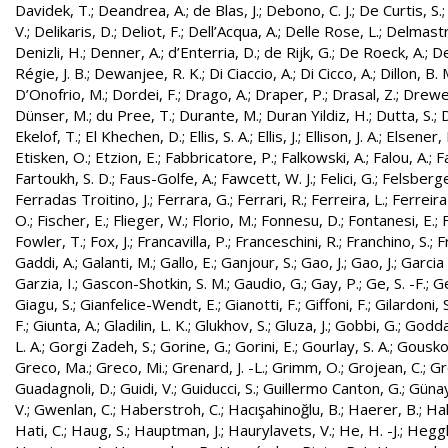
Davidek, T.
;
Deandrea, A.
;
de Blas, J.
;
Debono, C. J.
;
De Curtis, S.
V.
;
Delikaris, D.
;
Deliot, F.
;
Dell’Acqua, A.
;
Delle Rose, L.
;
Delmastr
Denizli, H.
;
Denner, A.
;
d’Enterria, D.
;
de Rijk, G.
;
De Roeck, A.
;
De
Régie, J. B.
;
Dewanjee, R. K.
;
Di Ciaccio, A.
;
Di Cicco, A.
;
Dillon, B. 
D’Onofrio, M.
;
Dordei, F.
;
Drago, A.
;
Draper, P.
;
Drasal, Z.
;
Drewe
Dünser, M.
;
du Pree, T.
;
Durante, M.
;
Duran Yildiz, H.
;
Dutta, S.
;
D
Ekelof, T.
;
El Khechen, D.
;
Ellis, S. A.
;
Ellis, J.
;
Ellison, J. A.
;
Elsener, 
Etisken, O.
;
Etzion, E.
;
Fabbricatore, P.
;
Falkowski, A.
;
Falou, A.
;
Fa
Fartoukh, S. D.
;
Faus-Golfe, A.
;
Fawcett, W. J.
;
Felici, G.
;
Felsberge
Ferradas Troitino, J.
;
Ferrara, G.
;
Ferrari, R.
;
Ferreira, L.
;
Ferreira
O.
;
Fischer, E.
;
Flieger, W.
;
Florio, M.
;
Fonnesu, D.
;
Fontanesi, E.
;
Fowler, T.
;
Fox, J.
;
Francavilla, P.
;
Franceschini, R.
;
Franchino, S.
;
F
Gaddi, A.
;
Galanti, M.
;
Gallo, E.
;
Ganjour, S.
;
Gao, J.
;
Gao, J.
;
Garcia 
Garzia, I.
;
Gascon-Shotkin, S. M.
;
Gaudio, G.
;
Gay, P.
;
Ge, S. -F.
;
G
Giagu, S.
;
Gianfelice-Wendt, E.
;
Gianotti, F.
;
Giffoni, F.
;
Gilardoni, S
F.
;
Giunta, A.
;
Gladilin, L. K.
;
Glukhov, S.
;
Gluza, J.
;
Gobbi, G.
;
Godda
L. A.
;
Gorgi Zadeh, S.
;
Gorine, G.
;
Gorini, E.
;
Gourlay, S. A.
;
Gouskos
Greco, Ma.
;
Greco, Mi.
;
Grenard, J. -L.
;
Grimm, O.
;
Grojean, C.
;
Gr
Guadagnoli, D.
;
Guidi, V.
;
Guiducci, S.
;
Guillermo Canton, G.
;
Günay
V.
;
Gwenlan, C.
;
Haberstroh, C.
;
Hacışahinoğlu, B.
;
Haerer, B.
;
Hah
Hati, C.
;
Haug, S.
;
Hauptman, J.
;
Haurylavets, V.
;
He, H. -J.
;
Heggli