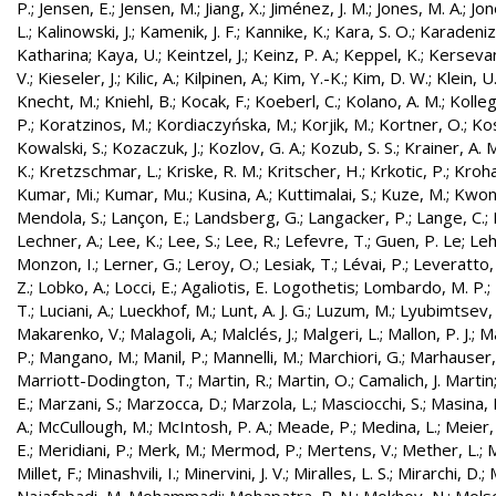
P.
;
Jensen, E.
;
Jensen, M.
;
Jiang, X.
;
Jiménez, J. M.
;
Jones, M. A.
;
Jon
L.
;
Kalinowski, J.
;
Kamenik, J. F.
;
Kannike, K.
;
Kara, S. O.
;
Karadeniz
Katharina
;
Kaya, U.
;
Keintzel, J.
;
Keinz, P. A.
;
Keppel, K.
;
Kersevan
V.
;
Kieseler, J.
;
Kilic, A.
;
Kilpinen, A.
;
Kim, Y.-K.
;
Kim, D. W.
;
Klein, U
Knecht, M.
;
Kniehl, B.
;
Kocak, F.
;
Koeberl, C.
;
Kolano, A. M.
;
Kolleg
P.
;
Koratzinos, M.
;
Kordiaczyńska, M.
;
Korjik, M.
;
Kortner, O.
;
Kos
Kowalski, S.
;
Kozaczuk, J.
;
Kozlov, G. A.
;
Kozub, S. S.
;
Krainer, A. 
K.
;
Kretzschmar, L.
;
Kriske, R. M.
;
Kritscher, H.
;
Krkotic, P.
;
Kroha
Kumar, Mi.
;
Kumar, Mu.
;
Kusina, A.
;
Kuttimalai, S.
;
Kuze, M.
;
Kwon,
Mendola, S.
;
Lançon, E.
;
Landsberg, G.
;
Langacker, P.
;
Lange, C.
;
Lechner, A.
;
Lee, K.
;
Lee, S.
;
Lee, R.
;
Lefevre, T.
;
Guen, P. Le
;
Leh
Monzon, I.
;
Lerner, G.
;
Leroy, O.
;
Lesiak, T.
;
Lévai, P.
;
Leveratto,
Z.
;
Lobko, A.
;
Locci, E.
;
Agaliotis, E. Logothetis
;
Lombardo, M. P.
;
T.
;
Luciani, A.
;
Lueckhof, M.
;
Lunt, A. J. G.
;
Luzum, M.
;
Lyubimtsev, 
Makarenko, V.
;
Malagoli, A.
;
Malclés, J.
;
Malgeri, L.
;
Mallon, P. J.
;
Ma
P.
;
Mangano, M.
;
Manil, P.
;
Mannelli, M.
;
Marchiori, G.
;
Marhauser,
Marriott-Dodington, T.
;
Martin, R.
;
Martin, O.
;
Camalich, J. Martin
E.
;
Marzani, S.
;
Marzocca, D.
;
Marzola, L.
;
Masciocchi, S.
;
Masina, I
A.
;
McCullough, M.
;
McIntosh, P. A.
;
Meade, P.
;
Medina, L.
;
Meier,
E.
;
Meridiani, P.
;
Merk, M.
;
Mermod, P.
;
Mertens, V.
;
Mether, L.
;
M
Millet, F.
;
Minashvili, I.
;
Minervini, J. V.
;
Miralles, L. S.
;
Mirarchi, D.
;