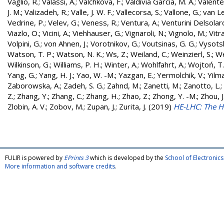
Vaglio, R.
;
Valassi, A.
;
Valchkova, F.
;
Valdivia Garcia, M. A.
;
Valente
J. M.
;
Valizadeh, R.
;
Valle, J. W. F.
;
Vallecorsa, S.
;
Vallone, G.
;
van L
Vedrine, P.
;
Velev, G.
;
Veness, R.
;
Ventura, A.
;
Venturini Delsolar
Viazlo, O.
;
Vicini, A.
;
Viehhauser, G.
;
Vignaroli, N.
;
Vignolo, M.
;
Vitr
Volpini, G.
;
von Ahnen, J.
;
Vorotnikov, G.
;
Voutsinas, G. G.
;
Vysotsk
Watson, T. P.
;
Watson, N. K.
;
Ws, Z.
;
Weiland, C.
;
Weinzierl, S.
;
We
Wilkinson, G.
;
Williams, P. H.
;
Winter, A.
;
Wohlfahrt, A.
;
Wojtoń, T.
Yang, G.
;
Yang, H. J.
;
Yao, W. -M.
;
Yazgan, E.
;
Yermolchik, V.
;
Yilma
Zaborowska, A.
;
Zadeh, S. G.
;
Zahnd, M.
;
Zanetti, M.
;
Zanotto, L.
;
Z.
;
Zhang, Y.
;
Zhang, C.
;
Zhang, H.
;
Zhao, Z.
;
Zhong, Y. -M.
;
Zhou, J
Zlobin, A. V.
;
Zobov, M.
;
Zupan, J.
;
Zurita, J.
(2019)
HE-LHC: The H
FULIR is powered by
EPrints 3
which is developed by the
School of Electroni
More information and software credits
.