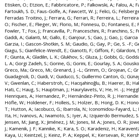
Etisken, O.
;
Etzion, E.
;
Fabbricatore, P.
;
Falkowski, A.
;
Falou, A.
;
Fa
Fartoukh, S. D.
;
Faus-Golfe, A.
;
Fawcett, W. J.
;
Felici, G.
;
Felsberge
Ferradas Troitino, J.
;
Ferrara, G.
;
Ferrari, R.
;
Ferreira, L.
;
Ferreira
O.
;
Fischer, E.
;
Flieger, W.
;
Florio, M.
;
Fonnesu, D.
;
Fontanesi, E.
;
Fowler, T.
;
Fox, J.
;
Francavilla, P.
;
Franceschini, R.
;
Franchino, S.
;
F
Gaddi, A.
;
Galanti, M.
;
Gallo, E.
;
Ganjour, S.
;
Gao, J.
;
Gao, J.
;
Garcia 
Garzia, I.
;
Gascon-Shotkin, S. M.
;
Gaudio, G.
;
Gay, P.
;
Ge, S. -F.
;
G
Giagu, S.
;
Gianfelice-Wendt, E.
;
Gianotti, F.
;
Giffoni, F.
;
Gilardoni, S
F.
;
Giunta, A.
;
Gladilin, L. K.
;
Glukhov, S.
;
Gluza, J.
;
Gobbi, G.
;
Godda
L. A.
;
Gorgi Zadeh, S.
;
Gorine, G.
;
Gorini, E.
;
Gourlay, S. A.
;
Gouskos
Greco, Ma.
;
Greco, Mi.
;
Grenard, J. -L.
;
Grimm, O.
;
Grojean, C.
;
Gr
Guadagnoli, D.
;
Guidi, V.
;
Guiducci, S.
;
Guillermo Canton, G.
;
Günay
V.
;
Gwenlan, C.
;
Haberstroh, C.
;
Hacışahinoğlu, B.
;
Haerer, B.
;
Hah
Hati, C.
;
Haug, S.
;
Hauptman, J.
;
Haurylavets, V.
;
He, H. -J.
;
Heggli
Henriques, A.
;
Hernandez, P.
;
Hernández-Pinto, R. J.
;
Hernandez
Höfle, W.
;
Holdener, F.
;
Holleis, S.
;
Holzer, B.
;
Hong, D. K.
;
Honor
T.
;
Hutton, A.
;
Iacobucci, G.
;
Ibarrola, N.
;
Iconomidou-Fayard, L.
;
Ita, H.
;
Ivanovs, A.
;
Iwamoto, S.
;
Iyer, A.
;
Izquierdo Bermudez, S
Jensen, M.
;
Jiang, X.
;
Jiménez, J. M.
;
Jones, M. A.
;
Jones, O. R.
;
Jowe
J.
;
Kamenik, J. F.
;
Kannike, K.
;
Kara, S. O.
;
Karadeniz, H.
;
Karaventz
Kaya, U.
;
Keintzel, J.
;
Keinz, P. A.
;
Keppel, K.
;
Kersevan, R.
;
Kersh