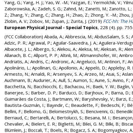
Yang, G.
;
Yang, H. J.
;
Yao, W. -M.
;
Yazgan, E.
;
Yermolchik, V.
;
Yilma
Zaborowska, A.
;
Zadeh, S. G.
;
Zahnd, M.
;
Zanetti, M.
;
Zanotto, L.
;
Z.
;
Zhang, Y.
;
Zhang, C.
;
Zhang, H.
;
Zhao, Z.
;
Zhong, Y. -M.
;
Zhou, J
Zlobin, A. V.
;
Zobov, M.
;
Zupan, J.
;
Zurita, J.
(2019)
FCC-hh: The Ha
European Physical Journal - Special Topics
, 228 (4). pp. 7
(FCC Collaboration)
Abada, A.
;
Abbrescia, M.
;
AbdusSalam, S. S.
;
Adzic, P. R.
;
Agrawal, P.
;
Aguilar-Saavedra, J. A.
;
Aguilera-Verdugo, 
Albacete, J. L.
;
Albergo, S.
;
Alekou, A.
;
Aleksa, M.
;
Aleksan, R.
;
Ale
Allanach, B. C.
;
Allport, P. P.
;
Altınlı, M.
;
Altmannshofer, W.
;
Ambros
Andriatis, A.
;
Andris, C.
;
Andronic, A.
;
Angelucci, M.
;
Antinori, F.
;
An
Apolinário, L.
;
Apollinari, G.
;
Apollonio, A.
;
Appelö, D.
;
Appleby, R. 
Armesto, N.
;
Arnaldi, R.
;
Arsenyev, S. A.
;
Arzeo, M.
;
Asai, S.
;
Aslan
Auchmann, B.
;
Audurier, A.
;
Aull, S.
;
Aumon, S.
;
Aune, S.
;
Avino, F.
;
Bacchetta, N.
;
Bacchiocchi, E.
;
Bachacou, H.
;
Baek, Y. W.
;
Baglin, 
Banerjee, S.
;
Barber, D. P.
;
Barducci, D.
;
Barjhoux, P.
;
Barna, D.
;
Guimarães da Costa, J.
;
Bartmann, W.
;
Baryshevsky, V.
;
Barzi, E.
Bautista-Guzmán, I.
;
Bayındır, C.
;
Beaudette, F.
;
Bedeschi, F.
;
Bé
Bellini, F.
;
Bellomo, G.
;
Belomestnykh, S.
;
Bencivenni, G.
;
Benedikt
Berriaud, C.
;
Bertarelli, A.
;
Bertolucci, S.
;
Besana, M. I.
;
Besançon,
Chevalier, A.
;
Bielert, E. R.
;
Biglietti, M.
;
Bilei, G. M.
;
Bilki, B.
;
Biscar
Blümlein, J.
;
Boccali, T.
;
Boels, R.
;
Bogacz, S. A.
;
Bogomyagkov, A.