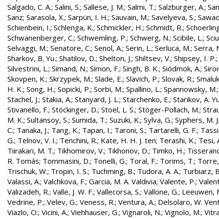
Salgado, C. A.
;
Salini, S.
;
Sallese, J. M.
;
Salmi, T.
;
Salzburger, A.
;
Sam
Sanz
;
Sarasola, X.
;
Sarpün, I. H.
;
Sauvain, M.
;
Savelyeva, S.
;
Sawad
Schienbein, I.
;
Schlenga, K.
;
Schmickler, H.
;
Schmidt, R.
;
Schoerling
Schwanenberger, C.
;
Schwemling, P.
;
Schwerg, N.
;
Scibile, L.
;
Sciu
Selvaggi, M.
;
Senatore, C.
;
Senol, A.
;
Serin, L.
;
Serluca, M.
;
Serra, 
Sharkov, B. Yu.
;
Shatilov, D.
;
Shelton, J.
;
Shiltsev, V.
;
Shipsey, I. P.
Silvestrini, L.
;
Simand, N.
;
Simon, F.
;
Singh, B. K.
;
Siódmok, A.
;
Siroi
Skovpen, K.
;
Skrzypek, M.
;
Slade, E.
;
Slavich, P.
;
Slovak, R.
;
Smaluk
H. K.
;
Song, H.
;
Sopicki, P.
;
Sorbi, M.
;
Spallino, L.
;
Spannowsky, M.
Stachel, J.
;
Stakia, A.
;
Stanyard, J. L.
;
Starchenko, E.
;
Starikov, A. Yu
Stivanello, F.
;
Stöckinger, D.
;
Stoel, L. S.
;
Stöger-Pollach, M.
;
Stra
M. K.
;
Sultansoy, S.
;
Sumida, T.
;
Suzuki, K.
;
Sylva, G.
;
Syphers, M. J
C.
;
Tanaka, J.
;
Tang, K.
;
Tapan, I.
;
Taroni, S.
;
Tartarelli, G. F.
;
Tassie
G.
;
Telnov, V. I.
;
Tenchini, R.
;
Kate, H. H. J. ten
;
Terashi, K.
;
Tesi, 
Tiirakari, M. T.
;
Tikhomirov, V.
;
Tikhonov, D.
;
Timko, H.
;
Tisserand
R. Tomás
;
Tommasini, D.
;
Tonelli, G.
;
Toral, F.
;
Torims, T.
;
Torre,
Trischuk, W.
;
Tropin, I. S.
;
Tuchming, B.
;
Tudora, A. A.
;
Turbiarz, B
Valassi, A.
;
Valchkova, F.
;
Garcia, M. A. Valdivia
;
Valente, P.
;
Valent
Valizadeh, R.
;
Valle, J. W. F.
;
Vallecorsa, S.
;
Vallone, G.
;
Leeuwen, 
Vedrine, P.
;
Velev, G.
;
Veness, R.
;
Ventura, A.
;
Delsolaro, W. Vent
Viazlo, O.
;
Vicini, A.
;
Viehhauser, G.
;
Vignaroli, N.
;
Vignolo, M.
;
Vitr