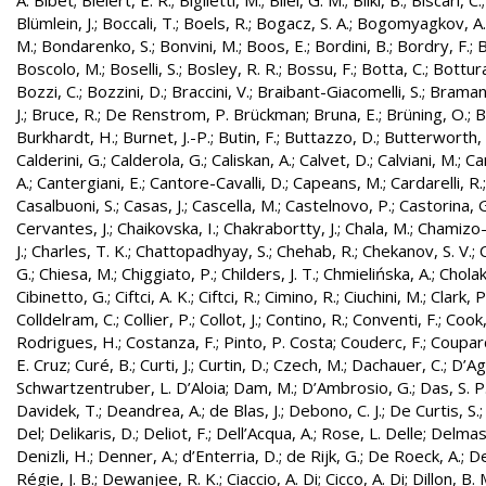
A. Bibet
;
Bielert, E. R.
;
Biglietti, M.
;
Bilei, G. M.
;
Bilki, B.
;
Biscari, C.
Blümlein, J.
;
Boccali, T.
;
Boels, R.
;
Bogacz, S. A.
;
Bogomyagkov, A.
M.
;
Bondarenko, S.
;
Bonvini, M.
;
Boos, E.
;
Bordini, B.
;
Bordry, F.
;
B
Boscolo, M.
;
Boselli, S.
;
Bosley, R. R.
;
Bossu, F.
;
Botta, C.
;
Bottura
Bozzi, C.
;
Bozzini, D.
;
Braccini, V.
;
Braibant-Giacomelli, S.
;
Bramant
J.
;
Bruce, R.
;
De Renstrom, P. Brückman
;
Bruna, E.
;
Brüning, O.
;
B
Burkhardt, H.
;
Burnet, J.-P.
;
Butin, F.
;
Buttazzo, D.
;
Butterworth, 
Calderini, G.
;
Calderola, G.
;
Caliskan, A.
;
Calvet, D.
;
Calviani, M.
;
Cam
A.
;
Cantergiani, E.
;
Cantore-Cavalli, D.
;
Capeans, M.
;
Cardarelli, R.
Casalbuoni, S.
;
Casas, J.
;
Cascella, M.
;
Castelnovo, P.
;
Castorina, 
Cervantes, J.
;
Chaikovska, I.
;
Chakrabortty, J.
;
Chala, M.
;
Chamizo-
J.
;
Charles, T. K.
;
Chattopadhyay, S.
;
Chehab, R.
;
Chekanov, S. V.
;
G.
;
Chiesa, M.
;
Chiggiato, P.
;
Childers, J. T.
;
Chmielińska, A.
;
Cholak
Cibinetto, G.
;
Ciftci, A. K.
;
Ciftci, R.
;
Cimino, R.
;
Ciuchini, M.
;
Clark, P.
Colldelram, C.
;
Collier, P.
;
Collot, J.
;
Contino, R.
;
Conventi, F.
;
Cook,
Rodrigues, H.
;
Costanza, F.
;
Pinto, P. Costa
;
Couderc, F.
;
Coupard
E. Cruz
;
Curé, B.
;
Curti, J.
;
Curtin, D.
;
Czech, M.
;
Dachauer, C.
;
D’Ag
Schwartzentruber, L. D’Aloia
;
Dam, M.
;
D’Ambrosio, G.
;
Das, S. P
Davidek, T.
;
Deandrea, A.
;
de Blas, J.
;
Debono, C. J.
;
De Curtis, S.
Del
;
Delikaris, D.
;
Deliot, F.
;
Dell’Acqua, A.
;
Rose, L. Delle
;
Delmas
Denizli, H.
;
Denner, A.
;
d’Enterria, D.
;
de Rijk, G.
;
De Roeck, A.
;
De
Régie, J. B.
;
Dewanjee, R. K.
;
Ciaccio, A. Di
;
Cicco, A. Di
;
Dillon, B. 