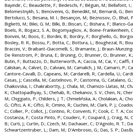
Bayındır, C.
;
Beaudette, F.
;
Bedeschi, F.
;
Béguin, M.
;
Bellafont, I.
;
Belomestnykh, S.
;
Bencivenni, G.
;
Benedikt, M.
;
Bernardi, G.
;
Bern
Bertolucci, S.
;
Besana, M. I.
;
Besançon, M.
;
Beznosov, O.
;
Bhat, P
Biglietti, M.
;
Bilei, G. M.
;
Bilki, B.
;
Biscari, C.
;
Bishara, F.
;
Blanco-Gar
Boels, R.
;
Bogacz, S. A.
;
Bogomyagkov, A.
;
Boine-Frankenheim, 
Bonvini, M.
;
Boos, E.
;
Bordini, B.
;
Bordry, F.
;
Borghello, G.
;
Borgon
Bosley, R. R.
;
Bossu, F.
;
Botta, C.
;
Bottura, L.
;
Boughezal, R.
;
Bout
Braccini, V.
;
Braibant-Giacomelli, S.
;
Bramante, J.
;
Braun-Munzinge
De Renstrom, P.
;
Bruna, E.
;
Brüning, O.
;
Brunner, O.
;
Brunner, K.
Butin, F.
;
Buttazzo, D.
;
Butterworth, A.
;
Caccia, M.
;
Cai, Y.
;
Caiffi, 
Caliskan, A.
;
Calvet, D.
;
Calviani, M.
;
Camalich, J. M.
;
Camarri, P.
;
Ca
Cantore-Cavalli, D.
;
Capeans, M.
;
Cardarelli, R.
;
Cardella, U.
;
Cardi
Casas, J.
;
Cascella, M.
;
Castelnovo, P.
;
Castorina, G.
;
Catalano, G.
Chaikovska, I.
;
Chakrabortty, J.
;
Chala, M.
;
Chamizo-Llatas, M.
;
Ch
K.
;
Chattopadhyay, S.
;
Chehab, R.
;
Chekanov, S. V.
;
Chen, N.
;
Cher
M.
;
Chiggiato, P.
;
Childers, J. T.
;
Chmielińska, A.
;
Cholakian, A.
;
Cho
G.
;
Ciftci, A. K.
;
Ciftci, R.
;
Cimino, R.
;
Ciuchini, M.
;
Clark, P. J.
;
Coadou
C.
;
Collier, P.
;
Collot, J.
;
Contino, R.
;
Conventi, F.
;
Cook, C. T. A.
;
Coo
Costanza, F.
;
Costa Pinto, P.
;
Couderc, F.
;
Coupard, J.
;
Craig, N.
;
C
B.
;
Curti, J.
;
Curtin, D.
;
Czech, M.
;
Dachauer, C.
;
D’Agnolo, R. T.
;
Da
Schwartzentruber, L.
;
Dam, M.
;
D’Ambrosio, G.
;
Das, S. P.
;
DasBa