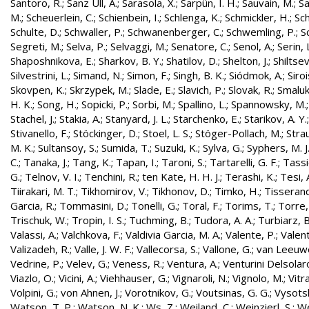
Santoro, R.
;
Sanz Ull, A.
;
Sarasola, X.
;
Sarpün, I. H.
;
Sauvain, M.
;
Sa
M.
;
Scheuerlein, C.
;
Schienbein, I.
;
Schlenga, K.
;
Schmickler, H.
;
Sch
Schulte, D.
;
Schwaller, P.
;
Schwanenberger, C.
;
Schwemling, P.
;
S
Segreti, M.
;
Selva, P.
;
Selvaggi, M.
;
Senatore, C.
;
Senol, A.
;
Serin, 
Shaposhnikova, E.
;
Sharkov, B. Y.
;
Shatilov, D.
;
Shelton, J.
;
Shiltsev
Silvestrini, L.
;
Simand, N.
;
Simon, F.
;
Singh, B. K.
;
Siódmok, A.
;
Siroi
Skovpen, K.
;
Skrzypek, M.
;
Slade, E.
;
Slavich, P.
;
Slovak, R.
;
Smaluk
H. K.
;
Song, H.
;
Sopicki, P.
;
Sorbi, M.
;
Spallino, L.
;
Spannowsky, M.
Stachel, J.
;
Stakia, A.
;
Stanyard, J. L.
;
Starchenko, E.
;
Starikov, A. Y.
Stivanello, F.
;
Stöckinger, D.
;
Stoel, L. S.
;
Stöger-Pollach, M.
;
Stra
M. K.
;
Sultansoy, S.
;
Sumida, T.
;
Suzuki, K.
;
Sylva, G.
;
Syphers, M. J
C.
;
Tanaka, J.
;
Tang, K.
;
Tapan, I.
;
Taroni, S.
;
Tartarelli, G. F.
;
Tassie
G.
;
Telnov, V. I.
;
Tenchini, R.
;
ten Kate, H. H. J.
;
Terashi, K.
;
Tesi, 
Tiirakari, M. T.
;
Tikhomirov, V.
;
Tikhonov, D.
;
Timko, H.
;
Tisserand
Garcia, R.
;
Tommasini, D.
;
Tonelli, G.
;
Toral, F.
;
Torims, T.
;
Torre,
Trischuk, W.
;
Tropin, I. S.
;
Tuchming, B.
;
Tudora, A. A.
;
Turbiarz, B
Valassi, A.
;
Valchkova, F.
;
Valdivia Garcia, M. A.
;
Valente, P.
;
Valent
Valizadeh, R.
;
Valle, J. W. F.
;
Vallecorsa, S.
;
Vallone, G.
;
van Leeuw
Vedrine, P.
;
Velev, G.
;
Veness, R.
;
Ventura, A.
;
Venturini Delsolar
Viazlo, O.
;
Vicini, A.
;
Viehhauser, G.
;
Vignaroli, N.
;
Vignolo, M.
;
Vitr
Volpini, G.
;
von Ahnen, J.
;
Vorotnikov, G.
;
Voutsinas, G. G.
;
Vysotsk
Watson, T. P.
;
Watson, N. K.
;
Ws, Z.
;
Weiland, C.
;
Weinzierl, S.
;
We