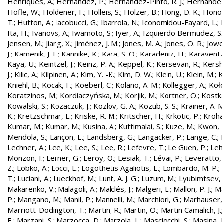
Henriques, A.
;
Hernandez, P.
;
Hernández-Pinto, R. J.
;
Hernandez
Höfle, W.
;
Holdener, F.
;
Holleis, S.
;
Holzer, B.
;
Hong, D. K.
;
Honor
T.
;
Hutton, A.
;
Iacobucci, G.
;
Ibarrola, N.
;
Iconomidou-Fayard, L.
;
Ita, H.
;
Ivanovs, A.
;
Iwamoto, S.
;
Iyer, A.
;
Izquierdo Bermudez, S
Jensen, M.
;
Jiang, X.
;
Jiménez, J. M.
;
Jones, M. A.
;
Jones, O. R.
;
Jowe
J.
;
Kamenik, J. F.
;
Kannike, K.
;
Kara, S. O.
;
Karadeniz, H.
;
Karaventz
Kaya, U.
;
Keintzel, J.
;
Keinz, P. A.
;
Keppel, K.
;
Kersevan, R.
;
Kersh
J.
;
Kilic, A.
;
Kilpinen, A.
;
Kim, Y. -K.
;
Kim, D. W.
;
Klein, U.
;
Klein, M.
;
K
Kniehl, B.
;
Kocak, F.
;
Koeberl, C.
;
Kolano, A. M.
;
Kollegger, A.
;
Koło
Koratzinos, M.
;
Kordiaczyńska, M.
;
Korjik, M.
;
Kortner, O.
;
Kostka
Kowalski, S.
;
Kozaczuk, J.
;
Kozlov, G. A.
;
Kozub, S. S.
;
Krainer, A. 
K.
;
Kretzschmar, L.
;
Kriske, R. M.
;
Kritscher, H.
;
Krkotic, P.
;
Kroha
Kumar, M.
;
Kumar, M.
;
Kusina, A.
;
Kuttimalai, S.
;
Kuze, M.
;
Kwon, 
Mendola, S.
;
Lançon, E.
;
Landsberg, G.
;
Langacker, P.
;
Lange, C.
;
Lechner, A.
;
Lee, K.
;
Lee, S.
;
Lee, R.
;
Lefevre, T.
;
Le Guen, P.
;
Leh
Monzon, I.
;
Lerner, G.
;
Leroy, O.
;
Lesiak, T.
;
Lévai, P.
;
Leveratto,
Z.
;
Lobko, A.
;
Locci, E.
;
Logothetis Agaliotis, E.
;
Lombardo, M. P.
;
T.
;
Luciani, A.
;
Lueckhof, M.
;
Lunt, A. J. G.
;
Luzum, M.
;
Lyubimtsev, 
Makarenko, V.
;
Malagoli, A.
;
Malclés, J.
;
Malgeri, L.
;
Mallon, P. J.
;
Ma
P.
;
Mangano, M.
;
Manil, P.
;
Mannelli, M.
;
Marchiori, G.
;
Marhauser,
Marriott-Dodington, T.
;
Martin, R.
;
Martin, O.
;
Martin Camalich, J.
E.
;
Marzani, S.
;
Marzocca, D.
;
Marzola, L.
;
Masciocchi, S.
;
Masina, I