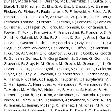
Dünser, M.
;
du Pree, T.
;
Durante, M.
;
Duran Yildiz, H.
;
Dutta, S.
;
D
Ekelof, T.
;
El Khechen, D.
;
Ellis, S. A.
;
Ellis, J.
;
Ellison, J. A.
;
Elsener, 
Etisken, O.
;
Etzion, E.
;
Fabbricatore, P.
;
Falkowski, A.
;
Falou, A.
;
Fa
Fartoukh, S. D.
;
Faus-Golfe, A.
;
Fawcett, W. J.
;
Felici, G.
;
Felsberge
Ferradas Troitino, J.
;
Ferrara, G.
;
Ferrari, R.
;
Ferreira, L.
;
Ferreira
O.
;
Fischer, E.
;
Flieger, W.
;
Florio, M.
;
Fonnesu, D.
;
Fontanesi, E.
;
Fowler, T.
;
Fox, J.
;
Francavilla, P.
;
Franceschini, R.
;
Franchino, S.
;
F
Gaddi, A.
;
Galanti, M.
;
Gallo, E.
;
Ganjour, S.
;
Gao, J.
;
Gao, J.
;
Garcia 
Garzia, I.
;
Gascon-Shotkin, S. M.
;
Gaudio, G.
;
Gay, P.
;
Ge, S. -F.
;
G
Giagu, S.
;
Gianfelice-Wendt, E.
;
Gianotti, F.
;
Giffoni, F.
;
Gilardoni, S
F.
;
Giunta, A.
;
Gladilin, L. K.
;
Glukhov, S.
;
Gluza, J.
;
Gobbi, G.
;
Godda
R.
;
Gonzalez Gomez, L. A.
;
Gorgi Zadeh, S.
;
Gorine, G.
;
Gorini, E.
;
Graverini, E.
;
Gray, H. M.
;
Greco, M.
;
Greco, M.
;
Grenard, J. -L.
;
G
Grzanka, K.
;
Gu, J.
;
Guadagnoli, D.
;
Guidi, V.
;
Guiducci, S.
;
Guillerm
Guyot, C.
;
Guzey, V.
;
Gwenlan, C.
;
Haberstroh, C.
;
Hacışahinoğlu,
A.
;
Harris, P. C.
;
Hati, C.
;
Haug, S.
;
Hauptman, J.
;
Haurylavets, V.
;
C.
;
Henriques, A.
;
Henriques, A.
;
Hernandez, P.
;
Hernández-Pinto,
T.
;
Hofer, M.
;
Höfle, W.
;
Holdener, F.
;
Holleis, S.
;
Holzer, B.
;
Hong
Humer, H.
;
Hurth, T.
;
Hutton, A.
;
Iacobucci, G.
;
Ibarrola, N.
;
Icon
Ishino, M.
;
Islam, R.
;
Ita, H.
;
Ivanovs, A.
;
Iwamoto, S.
;
Iyer, A.
;
Izq
P.
;
Jensen, E.
;
Jensen, M.
;
Jiang, X.
;
Jiménez, J. M.
;
Jones, M. A.
;
Jon
L.
;
Kalinowski, J.
;
Kamenik, J. F.
;
Kannike, K.
;
Kara, S. O.
;
Karadeniz