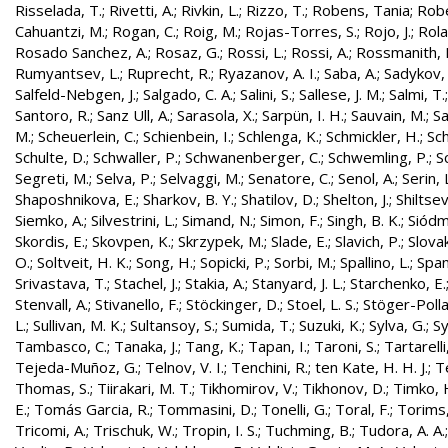
Risselada, T.
;
Rivetti, A.
;
Rivkin, L.
;
Rizzo, T.
;
Robens, Tania
;
Robe
Cahuantzi, M.
;
Rogan, C.
;
Roig, M.
;
Rojas-Torres, S.
;
Rojo, J.
;
Rola
Rosado Sanchez, A.
;
Rosaz, G.
;
Rossi, L.
;
Rossi, A.
;
Rossmanith, 
Rumyantsev, L.
;
Ruprecht, R.
;
Ryazanov, A. I.
;
Saba, A.
;
Sadykov, 
Salfeld-Nebgen, J.
;
Salgado, C. A.
;
Salini, S.
;
Sallese, J. M.
;
Salmi, T.
Santoro, R.
;
Sanz Ull, A.
;
Sarasola, X.
;
Sarpün, I. H.
;
Sauvain, M.
;
Sa
M.
;
Scheuerlein, C.
;
Schienbein, I.
;
Schlenga, K.
;
Schmickler, H.
;
Sch
Schulte, D.
;
Schwaller, P.
;
Schwanenberger, C.
;
Schwemling, P.
;
S
Segreti, M.
;
Selva, P.
;
Selvaggi, M.
;
Senatore, C.
;
Senol, A.
;
Serin, 
Shaposhnikova, E.
;
Sharkov, B. Y.
;
Shatilov, D.
;
Shelton, J.
;
Shiltsev
Siemko, A.
;
Silvestrini, L.
;
Simand, N.
;
Simon, F.
;
Singh, B. K.
;
Siódm
Skordis, E.
;
Skovpen, K.
;
Skrzypek, M.
;
Slade, E.
;
Slavich, P.
;
Slovak
O.
;
Soltveit, H. K.
;
Song, H.
;
Sopicki, P.
;
Sorbi, M.
;
Spallino, L.
;
Spa
Srivastava, T.
;
Stachel, J.
;
Stakia, A.
;
Stanyard, J. L.
;
Starchenko, E.
Stenvall, A.
;
Stivanello, F.
;
Stöckinger, D.
;
Stoel, L. S.
;
Stöger-Polla
L.
;
Sullivan, M. K.
;
Sultansoy, S.
;
Sumida, T.
;
Suzuki, K.
;
Sylva, G.
;
Sy
Tambasco, C.
;
Tanaka, J.
;
Tang, K.
;
Tapan, I.
;
Taroni, S.
;
Tartarelli
Tejeda-Muñoz, G.
;
Telnov, V. I.
;
Tenchini, R.
;
ten Kate, H. H. J.
;
T
Thomas, S.
;
Tiirakari, M. T.
;
Tikhomirov, V.
;
Tikhonov, D.
;
Timko, 
E.
;
Tomás Garcia, R.
;
Tommasini, D.
;
Tonelli, G.
;
Toral, F.
;
Torims,
Tricomi, A.
;
Trischuk, W.
;
Tropin, I. S.
;
Tuchming, B.
;
Tudora, A. A.