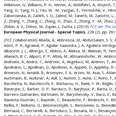
Wilkinson, G.
;
Williams, P. H.
;
Winter, A.
;
Wohlfahrt, A.
;
Wojtoń, T.
Yang, G.
;
Yang, H. J.
;
Yao, W. -M.
;
Yazgan, E.
;
Yermolchik, V.
;
Yilma
Zaborowska, A.
;
Zadeh, S. G.
;
Zahnd, M.
;
Zanetti, M.
;
Zanotto, L.
;
Z.
;
Zhang, Y.
;
Zhang, C.
;
Zhang, H.
;
Zhao, Z.
;
Zhong, Y. -M.
;
Zhou, J
Zlobin, A. V.
;
Zobov, M.
;
Zupan, J.
;
Zurita, J.
(2019)
FCC-ee: The Le
European Physical Journal - Special Topics
, 228 (2). pp. 2
(FCC Collaboration)
Abada, A.
;
Abbrescia, M.
;
AbdusSalam, S. S.
;
Adzic, P. R.
;
Agrawal, P.
;
Aguilar-Saavedra, J. A.
;
Aguilera-Verdugo, 
Albacete, J. L.
;
Albergo, S.
;
Alekou, A.
;
Aleksa, M.
;
Aleksan, R.
;
Fer
Allanach, B. C.
;
Allport, P. P.
;
Altınlı, M.
;
Altmannshofer, W.
;
Ambros
Andriatis, A.
;
Andris, C.
;
Andronic, A.
;
Angelucci, M.
;
Antinori, F.
;
An
Apolinário, L.
;
Apollinari, G.
;
Apollonio, A.
;
Appelö, D.
;
Appleby, R. 
Armesto, N.
;
Arnaldi, R.
;
Arsenyev, S. A.
;
Arzeo, M.
;
Asai, S.
;
Aslan
Auchmann, B.
;
Audurier, A.
;
Aull, S.
;
Aumon, S.
;
Aune, S.
;
Avino, F.
;
Bacchetta, N.
;
Bacchiocchi, E.
;
Bachacou, H.
;
Baek, Y. W.
;
Baglin, 
Banerjee, S.
;
Barber, D. P.
;
Barducci, D.
;
Barjhoux, P.
;
Barna, D.
;
Barreiro Guimarães
;
Bartmann, W.
;
Baryshevsky, V.
;
Barzi, E.
;
Ba
Bautista-Guzmán, I.
;
Bayındır, C.
;
Beaudette, F.
;
Bedeschi, F.
;
Bé
Bellini, F.
;
Bellomo, G.
;
Belomestnykh, S.
;
Bencivenni, G.
;
Benedikt
Berriaud, C.
;
Bertarelli, A.
;
Bertolucci, S.
;
Besana, M. I.
;
Besançon,