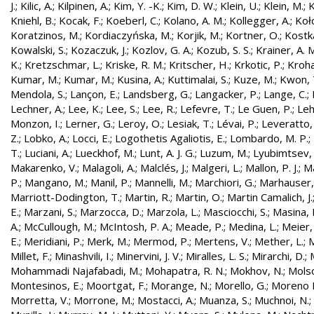
J.
;
Kilic, A.
;
Kilpinen, A.
;
Kim, Y. -K.
;
Kim, D. W.
;
Klein, U.
;
Klein, M.
;
K
Kniehl, B.
;
Kocak, F.
;
Koeberl, C.
;
Kolano, A. M.
;
Kollegger, A.
;
Koło
Koratzinos, M.
;
Kordiaczyńska, M.
;
Korjik, M.
;
Kortner, O.
;
Kostka
Kowalski, S.
;
Kozaczuk, J.
;
Kozlov, G. A.
;
Kozub, S. S.
;
Krainer, A. 
K.
;
Kretzschmar, L.
;
Kriske, R. M.
;
Kritscher, H.
;
Krkotic, P.
;
Kroha
Kumar, M.
;
Kumar, M.
;
Kusina, A.
;
Kuttimalai, S.
;
Kuze, M.
;
Kwon, 
Mendola, S.
;
Lançon, E.
;
Landsberg, G.
;
Langacker, P.
;
Lange, C.
;
Lechner, A.
;
Lee, K.
;
Lee, S.
;
Lee, R.
;
Lefevre, T.
;
Le Guen, P.
;
Leh
Monzon, I.
;
Lerner, G.
;
Leroy, O.
;
Lesiak, T.
;
Lévai, P.
;
Leveratto,
Z.
;
Lobko, A.
;
Locci, E.
;
Logothetis Agaliotis, E.
;
Lombardo, M. P.
;
T.
;
Luciani, A.
;
Lueckhof, M.
;
Lunt, A. J. G.
;
Luzum, M.
;
Lyubimtsev, 
Makarenko, V.
;
Malagoli, A.
;
Malclés, J.
;
Malgeri, L.
;
Mallon, P. J.
;
Ma
P.
;
Mangano, M.
;
Manil, P.
;
Mannelli, M.
;
Marchiori, G.
;
Marhauser,
Marriott-Dodington, T.
;
Martin, R.
;
Martin, O.
;
Martin Camalich, J.
E.
;
Marzani, S.
;
Marzocca, D.
;
Marzola, L.
;
Masciocchi, S.
;
Masina, I
A.
;
McCullough, M.
;
McIntosh, P. A.
;
Meade, P.
;
Medina, L.
;
Meier,
E.
;
Meridiani, P.
;
Merk, M.
;
Mermod, P.
;
Mertens, V.
;
Mether, L.
;
M
Millet, F.
;
Minashvili, I.
;
Minervini, J. V.
;
Miralles, L. S.
;
Mirarchi, D.
;
Mohammadi Najafabadi, M.
;
Mohapatra, R. N.
;
Mokhov, N.
;
Molso
Montesinos, E.
;
Moortgat, F.
;
Morange, N.
;
Morello, G.
;
Moreno L
Morretta, V.
;
Morrone, M.
;
Mostacci, A.
;
Muanza, S.
;
Muchnoi, N.
;