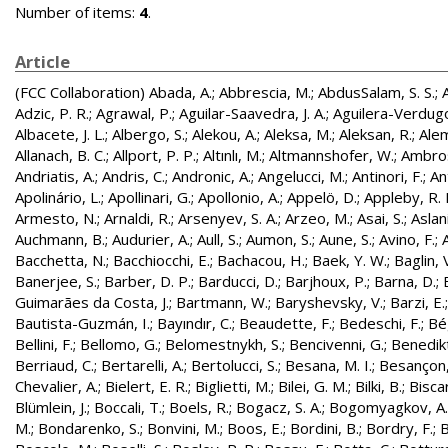
Number of items:
4
.
Article
(FCC Collaboration)
Abada, A.
;
Abbrescia, M.
;
AbdusSalam, S. S.
;
Adzic, P. R.
;
Agrawal, P.
;
Aguilar-Saavedra, J. A.
;
Aguilera-Verdugo, 
Albacete, J. L.
;
Albergo, S.
;
Alekou, A.
;
Aleksa, M.
;
Aleksan, R.
;
Ale
Allanach, B. C.
;
Allport, P. P.
;
Altınlı, M.
;
Altmannshofer, W.
;
Ambros
Andriatis, A.
;
Andris, C.
;
Andronic, A.
;
Angelucci, M.
;
Antinori, F.
;
An
Apolinário, L.
;
Apollinari, G.
;
Apollonio, A.
;
Appelö, D.
;
Appleby, R. 
Armesto, N.
;
Arnaldi, R.
;
Arsenyev, S. A.
;
Arzeo, M.
;
Asai, S.
;
Aslan
Auchmann, B.
;
Audurier, A.
;
Aull, S.
;
Aumon, S.
;
Aune, S.
;
Avino, F.
;
Bacchetta, N.
;
Bacchiocchi, E.
;
Bachacou, H.
;
Baek, Y. W.
;
Baglin, 
Banerjee, S.
;
Barber, D. P.
;
Barducci, D.
;
Barjhoux, P.
;
Barna, D.
;
Guimarães da Costa, J.
;
Bartmann, W.
;
Baryshevsky, V.
;
Barzi, E.
Bautista-Guzmán, I.
;
Bayındır, C.
;
Beaudette, F.
;
Bedeschi, F.
;
Bé
Bellini, F.
;
Bellomo, G.
;
Belomestnykh, S.
;
Bencivenni, G.
;
Benedikt
Berriaud, C.
;
Bertarelli, A.
;
Bertolucci, S.
;
Besana, M. I.
;
Besançon,
Chevalier, A.
;
Bielert, E. R.
;
Biglietti, M.
;
Bilei, G. M.
;
Bilki, B.
;
Biscar
Blümlein, J.
;
Boccali, T.
;
Boels, R.
;
Bogacz, S. A.
;
Bogomyagkov, A.
M.
;
Bondarenko, S.
;
Bonvini, M.
;
Boos, E.
;
Bordini, B.
;
Bordry, F.
;
B