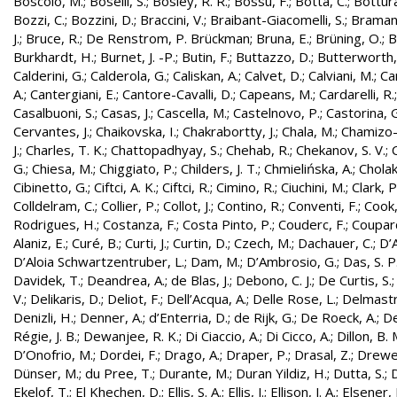
Boscolo, M.
;
Boselli, S.
;
Bosley, R. R.
;
Bossu, F.
;
Botta, C.
;
Bottura
Bozzi, C.
;
Bozzini, D.
;
Braccini, V.
;
Braibant-Giacomelli, S.
;
Bramant
J.
;
Bruce, R.
;
De Renstrom, P. Brückman
;
Bruna, E.
;
Brüning, O.
;
B
Burkhardt, H.
;
Burnet, J. -P.
;
Butin, F.
;
Buttazzo, D.
;
Butterworth,
Calderini, G.
;
Calderola, G.
;
Caliskan, A.
;
Calvet, D.
;
Calviani, M.
;
Cam
A.
;
Cantergiani, E.
;
Cantore-Cavalli, D.
;
Capeans, M.
;
Cardarelli, R.
Casalbuoni, S.
;
Casas, J.
;
Cascella, M.
;
Castelnovo, P.
;
Castorina, 
Cervantes, J.
;
Chaikovska, I.
;
Chakrabortty, J.
;
Chala, M.
;
Chamizo-
J.
;
Charles, T. K.
;
Chattopadhyay, S.
;
Chehab, R.
;
Chekanov, S. V.
;
G.
;
Chiesa, M.
;
Chiggiato, P.
;
Childers, J. T.
;
Chmielińska, A.
;
Cholak
Cibinetto, G.
;
Ciftci, A. K.
;
Ciftci, R.
;
Cimino, R.
;
Ciuchini, M.
;
Clark, P.
Colldelram, C.
;
Collier, P.
;
Collot, J.
;
Contino, R.
;
Conventi, F.
;
Cook,
Rodrigues, H.
;
Costanza, F.
;
Costa Pinto, P.
;
Couderc, F.
;
Coupard
Alaniz, E.
;
Curé, B.
;
Curti, J.
;
Curtin, D.
;
Czech, M.
;
Dachauer, C.
;
D’A
D’Aloia Schwartzentruber, L.
;
Dam, M.
;
D’Ambrosio, G.
;
Das, S. P
Davidek, T.
;
Deandrea, A.
;
de Blas, J.
;
Debono, C. J.
;
De Curtis, S.
V.
;
Delikaris, D.
;
Deliot, F.
;
Dell’Acqua, A.
;
Delle Rose, L.
;
Delmastr
Denizli, H.
;
Denner, A.
;
d’Enterria, D.
;
de Rijk, G.
;
De Roeck, A.
;
De
Régie, J. B.
;
Dewanjee, R. K.
;
Di Ciaccio, A.
;
Di Cicco, A.
;
Dillon, B. 
D’Onofrio, M.
;
Dordei, F.
;
Drago, A.
;
Draper, P.
;
Drasal, Z.
;
Drewe
Dünser, M.
;
du Pree, T.
;
Durante, M.
;
Duran Yildiz, H.
;
Dutta, S.
;
D
Ekelof, T.
;
El Khechen, D.
;
Ellis, S. A.
;
Ellis, J.
;
Ellison, J. A.
;
Elsener, 