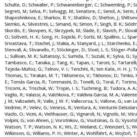
Schulte, D.
;
Schwaller, P.
;
Schwanenberger, C.
;
Schwemling, P.
;
S
Segreti, M.
;
Selva, P.
;
Selvaggi, M.
;
Senatore, C.
;
Senol, A.
;
Serin, 
Shaposhnikova, E.
;
Sharkov, B. Y.
;
Shatilov, D.
;
Shelton, J.
;
Shiltsev
Siemko, A.
;
Silvestrini, L.
;
Simand, N.
;
Simon, F.
;
Singh, B. K.
;
Siódm
Skordis, E.
;
Skovpen, K.
;
Skrzypek, M.
;
Slade, E.
;
Slavich, P.
;
Slovak
O.
;
Soltveit, H. K.
;
Song, H.
;
Sopicki, P.
;
Sorbi, M.
;
Spallino, L.
;
Spa
Srivastava, T.
;
Stachel, J.
;
Stakia, A.
;
Stanyard, J. L.
;
Starchenko, E.
Stenvall, A.
;
Stivanello, F.
;
Stöckinger, D.
;
Stoel, L. S.
;
Stöger-Polla
L.
;
Sullivan, M. K.
;
Sultansoy, S.
;
Sumida, T.
;
Suzuki, K.
;
Sylva, G.
;
Sy
Tambasco, C.
;
Tanaka, J.
;
Tang, K.
;
Tapan, I.
;
Taroni, S.
;
Tartarelli
Tejeda-Muñoz, G.
;
Telnov, V. I.
;
Tenchini, R.
;
ten Kate, H. H. J.
;
T
Thomas, S.
;
Tiirakari, M. T.
;
Tikhomirov, V.
;
Tikhonov, D.
;
Timko, 
E.
;
Tomás Garcia, R.
;
Tommasini, D.
;
Tonelli, G.
;
Toral, F.
;
Torims,
Tricomi, A.
;
Trischuk, W.
;
Tropin, I. S.
;
Tuchming, B.
;
Tudora, A. A.
Vaglio, R.
;
Valassi, A.
;
Valchkova, F.
;
Valdivia Garcia, M. A.
;
Valente
J. M.
;
Valizadeh, R.
;
Valle, J. W. F.
;
Vallecorsa, S.
;
Vallone, G.
;
van L
Vedrine, P.
;
Velev, G.
;
Veness, R.
;
Ventura, A.
;
Venturini Delsolar
Viazlo, O.
;
Vicini, A.
;
Viehhauser, G.
;
Vignaroli, N.
;
Vignolo, M.
;
Vitr
Volpini, G.
;
von Ahnen, J.
;
Vorotnikov, G.
;
Voutsinas, G. G.
;
Vysotsk
Watson, T. P.
;
Watson, N. K.
;
Ws, Z.
;
Weiland, C.
;
Weinzierl, S.
;
We
Wilkinson, G.
;
Williams, P. H.
;
Winter, A.
;
Wohlfahrt, A.
;
Wojtoń, T.