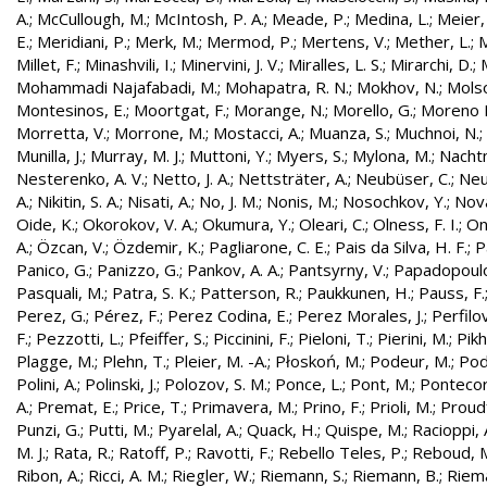
A.
;
McCullough, M.
;
McIntosh, P. A.
;
Meade, P.
;
Medina, L.
;
Meier,
E.
;
Meridiani, P.
;
Merk, M.
;
Mermod, P.
;
Mertens, V.
;
Mether, L.
;
M
Millet, F.
;
Minashvili, I.
;
Minervini, J. V.
;
Miralles, L. S.
;
Mirarchi, D.
;
Mohammadi Najafabadi, M.
;
Mohapatra, R. N.
;
Mokhov, N.
;
Molso
Montesinos, E.
;
Moortgat, F.
;
Morange, N.
;
Morello, G.
;
Moreno L
Morretta, V.
;
Morrone, M.
;
Mostacci, A.
;
Muanza, S.
;
Muchnoi, N.
;
Munilla, J.
;
Murray, M. J.
;
Muttoni, Y.
;
Myers, S.
;
Mylona, M.
;
Nachtm
Nesterenko, A. V.
;
Netto, J. A.
;
Nettsträter, A.
;
Neubüser, C.
;
Neu
A.
;
Nikitin, S. A.
;
Nisati, A.
;
No, J. M.
;
Nonis, M.
;
Nosochkov, Y.
;
Nová
Oide, K.
;
Okorokov, V. A.
;
Okumura, Y.
;
Oleari, C.
;
Olness, F. I.
;
On
A.
;
Özcan, V.
;
Özdemir, K.
;
Pagliarone, C. E.
;
Pais da Silva, H. F.
;
P
Panico, G.
;
Panizzo, G.
;
Pankov, A. A.
;
Pantsyrny, V.
;
Papadopoulo
Pasquali, M.
;
Patra, S. K.
;
Patterson, R.
;
Paukkunen, H.
;
Pauss, F.
Perez, G.
;
Pérez, F.
;
Perez Codina, E.
;
Perez Morales, J.
;
Perfilo
F.
;
Pezzotti, L.
;
Pfeiffer, S.
;
Piccinini, F.
;
Pieloni, T.
;
Pierini, M.
;
Pikh
Plagge, M.
;
Plehn, T.
;
Pleier, M. -A.
;
Płoskoń, M.
;
Podeur, M.
;
Pod
Polini, A.
;
Polinski, J.
;
Polozov, S. M.
;
Ponce, L.
;
Pont, M.
;
Pontecor
A.
;
Premat, E.
;
Price, T.
;
Primavera, M.
;
Prino, F.
;
Prioli, M.
;
Proudf
Punzi, G.
;
Putti, M.
;
Pyarelal, A.
;
Quack, H.
;
Quispe, M.
;
Racioppi, 
M. J.
;
Rata, R.
;
Ratoff, P.
;
Ravotti, F.
;
Rebello Teles, P.
;
Reboud, 
Ribon, A.
;
Ricci, A. M.
;
Riegler, W.
;
Riemann, S.
;
Riemann, B.
;
Riema