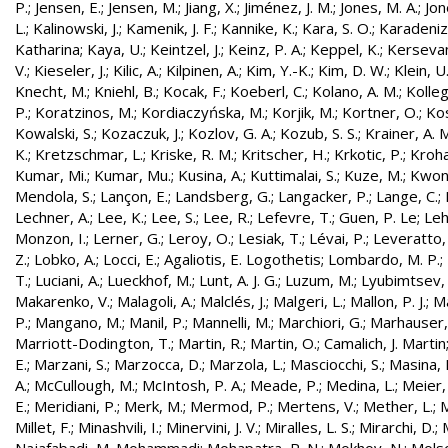
P.
;
Jensen, E.
;
Jensen, M.
;
Jiang, X.
;
Jiménez, J. M.
;
Jones, M. A.
;
Jon
L.
;
Kalinowski, J.
;
Kamenik, J. F.
;
Kannike, K.
;
Kara, S. O.
;
Karadeniz
Katharina
;
Kaya, U.
;
Keintzel, J.
;
Keinz, P. A.
;
Keppel, K.
;
Kersevan
V.
;
Kieseler, J.
;
Kilic, A.
;
Kilpinen, A.
;
Kim, Y.-K.
;
Kim, D. W.
;
Klein, U
Knecht, M.
;
Kniehl, B.
;
Kocak, F.
;
Koeberl, C.
;
Kolano, A. M.
;
Kolleg
P.
;
Koratzinos, M.
;
Kordiaczyńska, M.
;
Korjik, M.
;
Kortner, O.
;
Kos
Kowalski, S.
;
Kozaczuk, J.
;
Kozlov, G. A.
;
Kozub, S. S.
;
Krainer, A. 
K.
;
Kretzschmar, L.
;
Kriske, R. M.
;
Kritscher, H.
;
Krkotic, P.
;
Kroha
Kumar, Mi.
;
Kumar, Mu.
;
Kusina, A.
;
Kuttimalai, S.
;
Kuze, M.
;
Kwon,
Mendola, S.
;
Lançon, E.
;
Landsberg, G.
;
Langacker, P.
;
Lange, C.
;
Lechner, A.
;
Lee, K.
;
Lee, S.
;
Lee, R.
;
Lefevre, T.
;
Guen, P. Le
;
Leh
Monzon, I.
;
Lerner, G.
;
Leroy, O.
;
Lesiak, T.
;
Lévai, P.
;
Leveratto,
Z.
;
Lobko, A.
;
Locci, E.
;
Agaliotis, E. Logothetis
;
Lombardo, M. P.
;
T.
;
Luciani, A.
;
Lueckhof, M.
;
Lunt, A. J. G.
;
Luzum, M.
;
Lyubimtsev, 
Makarenko, V.
;
Malagoli, A.
;
Malclés, J.
;
Malgeri, L.
;
Mallon, P. J.
;
Ma
P.
;
Mangano, M.
;
Manil, P.
;
Mannelli, M.
;
Marchiori, G.
;
Marhauser,
Marriott-Dodington, T.
;
Martin, R.
;
Martin, O.
;
Camalich, J. Martin
E.
;
Marzani, S.
;
Marzocca, D.
;
Marzola, L.
;
Masciocchi, S.
;
Masina, I
A.
;
McCullough, M.
;
McIntosh, P. A.
;
Meade, P.
;
Medina, L.
;
Meier,
E.
;
Meridiani, P.
;
Merk, M.
;
Mermod, P.
;
Mertens, V.
;
Mether, L.
;
M
Millet, F.
;
Minashvili, I.
;
Minervini, J. V.
;
Miralles, L. S.
;
Mirarchi, D.
;