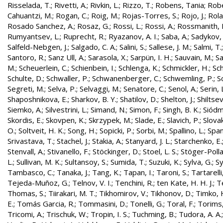
Risselada, T.
;
Rivetti, A.
;
Rivkin, L.
;
Rizzo, T.
;
Robens, Tania
;
Robe
Cahuantzi, M.
;
Rogan, C.
;
Roig, M.
;
Rojas-Torres, S.
;
Rojo, J.
;
Rola
Rosado Sanchez, A.
;
Rosaz, G.
;
Rossi, L.
;
Rossi, A.
;
Rossmanith, 
Rumyantsev, L.
;
Ruprecht, R.
;
Ryazanov, A. I.
;
Saba, A.
;
Sadykov, 
Salfeld-Nebgen, J.
;
Salgado, C. A.
;
Salini, S.
;
Sallese, J. M.
;
Salmi, T.
Santoro, R.
;
Sanz Ull, A.
;
Sarasola, X.
;
Sarpün, I. H.
;
Sauvain, M.
;
Sa
M.
;
Scheuerlein, C.
;
Schienbein, I.
;
Schlenga, K.
;
Schmickler, H.
;
Sch
Schulte, D.
;
Schwaller, P.
;
Schwanenberger, C.
;
Schwemling, P.
;
S
Segreti, M.
;
Selva, P.
;
Selvaggi, M.
;
Senatore, C.
;
Senol, A.
;
Serin, 
Shaposhnikova, E.
;
Sharkov, B. Y.
;
Shatilov, D.
;
Shelton, J.
;
Shiltsev
Siemko, A.
;
Silvestrini, L.
;
Simand, N.
;
Simon, F.
;
Singh, B. K.
;
Siódm
Skordis, E.
;
Skovpen, K.
;
Skrzypek, M.
;
Slade, E.
;
Slavich, P.
;
Slovak
O.
;
Soltveit, H. K.
;
Song, H.
;
Sopicki, P.
;
Sorbi, M.
;
Spallino, L.
;
Spa
Srivastava, T.
;
Stachel, J.
;
Stakia, A.
;
Stanyard, J. L.
;
Starchenko, E.
Stenvall, A.
;
Stivanello, F.
;
Stöckinger, D.
;
Stoel, L. S.
;
Stöger-Polla
L.
;
Sullivan, M. K.
;
Sultansoy, S.
;
Sumida, T.
;
Suzuki, K.
;
Sylva, G.
;
Sy
Tambasco, C.
;
Tanaka, J.
;
Tang, K.
;
Tapan, I.
;
Taroni, S.
;
Tartarelli
Tejeda-Muñoz, G.
;
Telnov, V. I.
;
Tenchini, R.
;
ten Kate, H. H. J.
;
T
Thomas, S.
;
Tiirakari, M. T.
;
Tikhomirov, V.
;
Tikhonov, D.
;
Timko, 
E.
;
Tomás Garcia, R.
;
Tommasini, D.
;
Tonelli, G.
;
Toral, F.
;
Torims,
Tricomi, A.
;
Trischuk, W.
;
Tropin, I. S.
;
Tuchming, B.
;
Tudora, A. A.