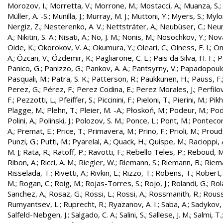
Morozov, I.
;
Morretta, V.
;
Morrone, M.
;
Mostacci, A.
;
Muanza, S.
;
Müller, A. -S.
;
Munilla, J.
;
Murray, M. J.
;
Muttoni, Y.
;
Myers, S.
;
Mylo
Nergiz, Z.
;
Nesterenko, A. V.
;
Nettsträter, A.
;
Neubüser, C.
;
Neun
A.
;
Nikitin, S. A.
;
Nisati, A.
;
No, J. M.
;
Nonis, M.
;
Nosochkov, Y.
;
Nová
Oide, K.
;
Okorokov, V. A.
;
Okumura, Y.
;
Oleari, C.
;
Olness, F. I.
;
On
A.
;
Özcan, V.
;
Özdemir, K.
;
Pagliarone, C. E.
;
Pais da Silva, H. F.
;
P
Panico, G.
;
Panizzo, G.
;
Pankov, A. A.
;
Pantsyrny, V.
;
Papadopoulo
Pasquali, M.
;
Patra, S. K.
;
Patterson, R.
;
Paukkunen, H.
;
Pauss, F.
Perez, G.
;
Pérez, F.
;
Perez Codina, E.
;
Perez Morales, J.
;
Perfilo
F.
;
Pezzotti, L.
;
Pfeiffer, S.
;
Piccinini, F.
;
Pieloni, T.
;
Pierini, M.
;
Pikh
Plagge, M.
;
Plehn, T.
;
Pleier, M. -A.
;
Płoskoń, M.
;
Podeur, M.
;
Pod
Polini, A.
;
Polinski, J.
;
Polozov, S. M.
;
Ponce, L.
;
Pont, M.
;
Pontecor
A.
;
Premat, E.
;
Price, T.
;
Primavera, M.
;
Prino, F.
;
Prioli, M.
;
Proudf
Punzi, G.
;
Putti, M.
;
Pyarelal, A.
;
Quack, H.
;
Quispe, M.
;
Racioppi, 
M. J
;
Rata, R.
;
Ratoff, P.
;
Ravotti, F.
;
Rebello Teles, P.
;
Reboud, M
Ribon, A.
;
Ricci, A. M.
;
Riegler, W.
;
Riemann, S.
;
Riemann, B.
;
Riema
Risselada, T.
;
Rivetti, A.
;
Rivkin, L.
;
Rizzo, T.
;
Robens, T.
;
Robert, 
M.
;
Rogan, C.
;
Roig, M.
;
Rojas-Torres, S.
;
Rojo, J.
;
Rolandi, G.
;
Rol
Sanchez, A.
;
Rosaz, G.
;
Rossi, L.
;
Rossi, A.
;
Rossmanith, R.
;
Rouss
Rumyantsev, L.
;
Ruprecht, R.
;
Ryazanov, A. I.
;
Saba, A.
;
Sadykov, 
Salfeld-Nebgen, J.
;
Salgado, C. A.
;
Salini, S.
;
Sallese, J. M.
;
Salmi, T.