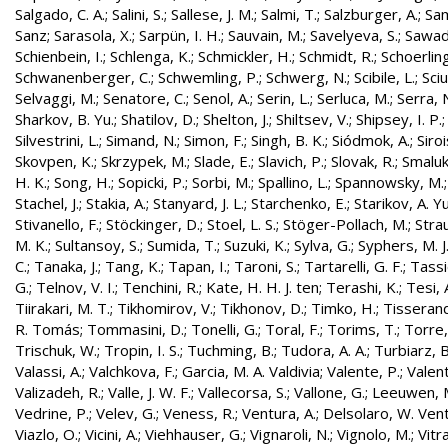
Salgado, C. A.
;
Salini, S.
;
Sallese, J. M.
;
Salmi, T.
;
Salzburger, A.
;
Sam
Sanz
;
Sarasola, X.
;
Sarpün, I. H.
;
Sauvain, M.
;
Savelyeva, S.
;
Sawad
Schienbein, I.
;
Schlenga, K.
;
Schmickler, H.
;
Schmidt, R.
;
Schoerling
Schwanenberger, C.
;
Schwemling, P.
;
Schwerg, N.
;
Scibile, L.
;
Sciu
Selvaggi, M.
;
Senatore, C.
;
Senol, A.
;
Serin, L.
;
Serluca, M.
;
Serra, 
Sharkov, B. Yu.
;
Shatilov, D.
;
Shelton, J.
;
Shiltsev, V.
;
Shipsey, I. P.
Silvestrini, L.
;
Simand, N.
;
Simon, F.
;
Singh, B. K.
;
Siódmok, A.
;
Siroi
Skovpen, K.
;
Skrzypek, M.
;
Slade, E.
;
Slavich, P.
;
Slovak, R.
;
Smaluk
H. K.
;
Song, H.
;
Sopicki, P.
;
Sorbi, M.
;
Spallino, L.
;
Spannowsky, M.
Stachel, J.
;
Stakia, A.
;
Stanyard, J. L.
;
Starchenko, E.
;
Starikov, A. Yu
Stivanello, F.
;
Stöckinger, D.
;
Stoel, L. S.
;
Stöger-Pollach, M.
;
Stra
M. K.
;
Sultansoy, S.
;
Sumida, T.
;
Suzuki, K.
;
Sylva, G.
;
Syphers, M. J
C.
;
Tanaka, J.
;
Tang, K.
;
Tapan, I.
;
Taroni, S.
;
Tartarelli, G. F.
;
Tassie
G.
;
Telnov, V. I.
;
Tenchini, R.
;
Kate, H. H. J. ten
;
Terashi, K.
;
Tesi, 
Tiirakari, M. T.
;
Tikhomirov, V.
;
Tikhonov, D.
;
Timko, H.
;
Tisserand
R. Tomás
;
Tommasini, D.
;
Tonelli, G.
;
Toral, F.
;
Torims, T.
;
Torre,
Trischuk, W.
;
Tropin, I. S.
;
Tuchming, B.
;
Tudora, A. A.
;
Turbiarz, B
Valassi, A.
;
Valchkova, F.
;
Garcia, M. A. Valdivia
;
Valente, P.
;
Valent
Valizadeh, R.
;
Valle, J. W. F.
;
Vallecorsa, S.
;
Vallone, G.
;
Leeuwen, 
Vedrine, P.
;
Velev, G.
;
Veness, R.
;
Ventura, A.
;
Delsolaro, W. Vent
Viazlo, O.
;
Vicini, A.
;
Viehhauser, G.
;
Vignaroli, N.
;
Vignolo, M.
;
Vitr