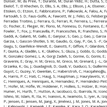
Dünser, M.
;
du Pree, T.
;
Durante, M.
;
Duran Yildiz, H.
;
Dutta, S.
;
D
Ekelof, T.
;
El Khechen, D.
;
Ellis, S. A.
;
Ellis, J.
;
Ellison, J. A.
;
Elsener, 
Etisken, O.
;
Etzion, E.
;
Fabbricatore, P.
;
Falkowski, A.
;
Falou, A.
;
Fa
Fartoukh, S. D.
;
Faus-Golfe, A.
;
Fawcett, W. J.
;
Felici, G.
;
Felsberge
Ferradas Troitino, J.
;
Ferrara, G.
;
Ferrari, R.
;
Ferreira, L.
;
Ferreira
O.
;
Fischer, E.
;
Flieger, W.
;
Florio, M.
;
Fonnesu, D.
;
Fontanesi, E.
;
Fowler, T.
;
Fox, J.
;
Francavilla, P.
;
Franceschini, R.
;
Franchino, S.
;
F
Gaddi, A.
;
Galanti, M.
;
Gallo, E.
;
Ganjour, S.
;
Gao, J.
;
Gao, J.
;
Garcia 
Garzia, I.
;
Gascon-Shotkin, S. M.
;
Gaudio, G.
;
Gay, P.
;
Ge, S. -F.
;
G
Giagu, S.
;
Gianfelice-Wendt, E.
;
Gianotti, F.
;
Giffoni, F.
;
Gilardoni, S
F.
;
Giunta, A.
;
Gladilin, L. K.
;
Glukhov, S.
;
Gluza, J.
;
Gobbi, G.
;
Godda
R.
;
Gonzalez Gomez, L. A.
;
Gorgi Zadeh, S.
;
Gorine, G.
;
Gorini, E.
;
Graverini, E.
;
Gray, H. M.
;
Greco, M.
;
Greco, M.
;
Grenard, J. -L.
;
G
Grzanka, K.
;
Gu, J.
;
Guadagnoli, D.
;
Guidi, V.
;
Guiducci, S.
;
Guillerm
Guyot, C.
;
Guzey, V.
;
Gwenlan, C.
;
Haberstroh, C.
;
Hacışahinoğlu,
A.
;
Harris, P. C.
;
Hati, C.
;
Haug, S.
;
Hauptman, J.
;
Haurylavets, V.
;
C.
;
Henriques, A.
;
Henriques, A.
;
Hernandez, P.
;
Hernández-Pinto,
T.
;
Hofer, M.
;
Höfle, W.
;
Holdener, F.
;
Holleis, S.
;
Holzer, B.
;
Hong
Humer, H.
;
Hurth, T.
;
Hutton, A.
;
Iacobucci, G.
;
Ibarrola, N.
;
Icon
Ishino, M.
;
Islam, R.
;
Ita, H.
;
Ivanovs, A.
;
Iwamoto, S.
;
Iyer, A.
;
Izq
P.
;
Jensen, E.
;
Jensen, M.
;
Jiang, X.
;
Jiménez, J. M.
;
Jones, M. A.
;
Jon
L.
;
Kalinowski, J.
;
Kamenik, J. F.
;
Kannike, K.
;
Kara, S. O.
;
Karadeniz