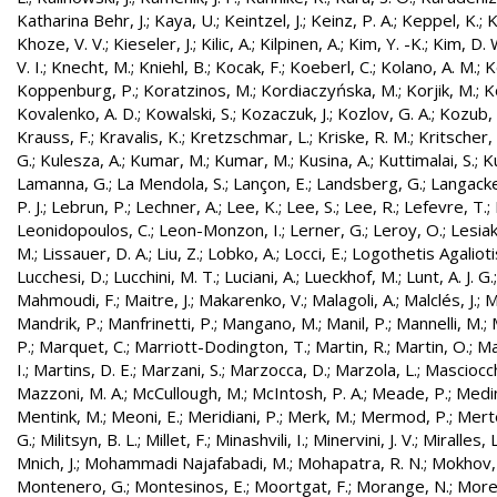
Katharina Behr, J.
;
Kaya, U.
;
Keintzel, J.
;
Keinz, P. A.
;
Keppel, K.
;
K
Khoze, V. V.
;
Kieseler, J.
;
Kilic, A.
;
Kilpinen, A.
;
Kim, Y. -K.
;
Kim, D. 
V. I.
;
Knecht, M.
;
Kniehl, B.
;
Kocak, F.
;
Koeberl, C.
;
Kolano, A. M.
;
K
Koppenburg, P.
;
Koratzinos, M.
;
Kordiaczyńska, M.
;
Korjik, M.
;
K
Kovalenko, A. D.
;
Kowalski, S.
;
Kozaczuk, J.
;
Kozlov, G. A.
;
Kozub, S
Krauss, F.
;
Kravalis, K.
;
Kretzschmar, L.
;
Kriske, R. M.
;
Kritscher,
G.
;
Kulesza, A.
;
Kumar, M.
;
Kumar, M.
;
Kusina, A.
;
Kuttimalai, S.
;
K
Lamanna, G.
;
La Mendola, S.
;
Lançon, E.
;
Landsberg, G.
;
Langacke
P. J.
;
Lebrun, P.
;
Lechner, A.
;
Lee, K.
;
Lee, S.
;
Lee, R.
;
Lefevre, T.
;
Leonidopoulos, C.
;
Leon-Monzon, I.
;
Lerner, G.
;
Leroy, O.
;
Lesiak
M.
;
Lissauer, D. A.
;
Liu, Z.
;
Lobko, A.
;
Locci, E.
;
Logothetis Agaliotis
Lucchesi, D.
;
Lucchini, M. T.
;
Luciani, A.
;
Lueckhof, M.
;
Lunt, A. J. G.
Mahmoudi, F.
;
Maitre, J.
;
Makarenko, V.
;
Malagoli, A.
;
Malclés, J.
;
M
Mandrik, P.
;
Manfrinetti, P.
;
Mangano, M.
;
Manil, P.
;
Mannelli, M.
;
P.
;
Marquet, C.
;
Marriott-Dodington, T.
;
Martin, R.
;
Martin, O.
;
Ma
I.
;
Martins, D. E.
;
Marzani, S.
;
Marzocca, D.
;
Marzola, L.
;
Masciocch
Mazzoni, M. A.
;
McCullough, M.
;
McIntosh, P. A.
;
Meade, P.
;
Medin
Mentink, M.
;
Meoni, E.
;
Meridiani, P.
;
Merk, M.
;
Mermod, P.
;
Merte
G.
;
Militsyn, B. L.
;
Millet, F.
;
Minashvili, I.
;
Minervini, J. V.
;
Miralles, L
Mnich, J.
;
Mohammadi Najafabadi, M.
;
Mohapatra, R. N.
;
Mokhov,
Montenero, G.
;
Montesinos, E.
;
Moortgat, F.
;
Morange, N.
;
Morel