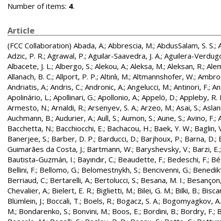
Number of items:
4
.
Article
(FCC Collaboration)
Abada, A.
;
Abbrescia, M.
;
AbdusSalam, S. S.
;
Adzic, P. R.
;
Agrawal, P.
;
Aguilar-Saavedra, J. A.
;
Aguilera-Verdugo, 
Albacete, J. L.
;
Albergo, S.
;
Alekou, A.
;
Aleksa, M.
;
Aleksan, R.
;
Ale
Allanach, B. C.
;
Allport, P. P.
;
Altınlı, M.
;
Altmannshofer, W.
;
Ambros
Andriatis, A.
;
Andris, C.
;
Andronic, A.
;
Angelucci, M.
;
Antinori, F.
;
An
Apolinário, L.
;
Apollinari, G.
;
Apollonio, A.
;
Appelö, D.
;
Appleby, R. 
Armesto, N.
;
Arnaldi, R.
;
Arsenyev, S. A.
;
Arzeo, M.
;
Asai, S.
;
Aslan
Auchmann, B.
;
Audurier, A.
;
Aull, S.
;
Aumon, S.
;
Aune, S.
;
Avino, F.
;
Bacchetta, N.
;
Bacchiocchi, E.
;
Bachacou, H.
;
Baek, Y. W.
;
Baglin, 
Banerjee, S.
;
Barber, D. P.
;
Barducci, D.
;
Barjhoux, P.
;
Barna, D.
;
Guimarães da Costa, J.
;
Bartmann, W.
;
Baryshevsky, V.
;
Barzi, E.
Bautista-Guzmán, I.
;
Bayındır, C.
;
Beaudette, F.
;
Bedeschi, F.
;
Bé
Bellini, F.
;
Bellomo, G.
;
Belomestnykh, S.
;
Bencivenni, G.
;
Benedikt
Berriaud, C.
;
Bertarelli, A.
;
Bertolucci, S.
;
Besana, M. I.
;
Besançon,
Chevalier, A.
;
Bielert, E. R.
;
Biglietti, M.
;
Bilei, G. M.
;
Bilki, B.
;
Biscar
Blümlein, J.
;
Boccali, T.
;
Boels, R.
;
Bogacz, S. A.
;
Bogomyagkov, A.
M.
;
Bondarenko, S.
;
Bonvini, M.
;
Boos, E.
;
Bordini, B.
;
Bordry, F.
;
B