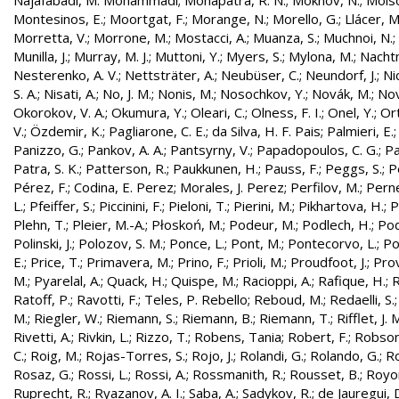
Najafabadi, M. Mohammadi
;
Mohapatra, R. N.
;
Mokhov, N.
;
Molso
Montesinos, E.
;
Moortgat, F.
;
Morange, N.
;
Morello, G.
;
Llácer, 
Morretta, V.
;
Morrone, M.
;
Mostacci, A.
;
Muanza, S.
;
Muchnoi, N.
;
Munilla, J.
;
Murray, M. J.
;
Muttoni, Y.
;
Myers, S.
;
Mylona, M.
;
Nachtm
Nesterenko, A. V.
;
Nettsträter, A.
;
Neubüser, C.
;
Neundorf, J.
;
Nic
S. A.
;
Nisati, A.
;
No, J. M.
;
Nonis, M.
;
Nosochkov, Y.
;
Novák, M.
;
Nov
Okorokov, V. A.
;
Okumura, Y.
;
Oleari, C.
;
Olness, F. I.
;
Onel, Y.
;
Ort
V.
;
Özdemir, K.
;
Pagliarone, C. E.
;
da Silva, H. F. Pais
;
Palmieri, E.
Panizzo, G.
;
Pankov, A. A.
;
Pantsyrny, V.
;
Papadopoulos, C. G.
;
Pa
Patra, S. K.
;
Patterson, R.
;
Paukkunen, H.
;
Pauss, F.
;
Peggs, S.
;
P
Pérez, F.
;
Codina, E. Perez
;
Morales, J. Perez
;
Perfilov, M.
;
Pern
L.
;
Pfeiffer, S.
;
Piccinini, F.
;
Pieloni, T.
;
Pierini, M.
;
Pikhartova, H.
;
P
Plehn, T.
;
Pleier, M.-A.
;
Płoskoń, M.
;
Podeur, M.
;
Podlech, H.
;
Pod
Polinski, J.
;
Polozov, S. M.
;
Ponce, L.
;
Pont, M.
;
Pontecorvo, L.
;
Po
E.
;
Price, T.
;
Primavera, M.
;
Prino, F.
;
Prioli, M.
;
Proudfoot, J.
;
Prov
M.
;
Pyarelal, A.
;
Quack, H.
;
Quispe, M.
;
Racioppi, A.
;
Rafique, H.
;
R
Ratoff, P.
;
Ravotti, F.
;
Teles, P. Rebello
;
Reboud, M.
;
Redaelli, S.
M.
;
Riegler, W.
;
Riemann, S.
;
Riemann, B.
;
Riemann, T.
;
Rifflet, J. 
Rivetti, A.
;
Rivkin, L.
;
Rizzo, T.
;
Robens, Tania
;
Robert, F.
;
Robson,
C.
;
Roig, M.
;
Rojas-Torres, S.
;
Rojo, J.
;
Rolandi, G.
;
Rolando, G.
;
Ro
Rosaz, G.
;
Rossi, L.
;
Rossi, A.
;
Rossmanith, R.
;
Rousset, B.
;
Royon
Ruprecht, R.
;
Ryazanov, A. I.
;
Saba, A.
;
Sadykov, R.
;
de Jauregui, 