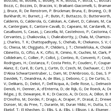
Boscolo, M.
;
Boselli, S.
;
Bosley, R. R.
;
Bossu, F.
;
Botta, C.
;
Bottura
Bozzi, C.
;
Bozzini, D.
;
Braccini, V.
;
Braibant-Giacomelli, S.
;
Bramant
J.
;
Bruce, R.
;
De Renstrom, P. Brückman
;
Bruna, E.
;
Brüning, O.
;
B
Burkhardt, H.
;
Burnet, J. -P.
;
Butin, F.
;
Buttazzo, D.
;
Butterworth,
Calderini, G.
;
Calderola, G.
;
Caliskan, A.
;
Calvet, D.
;
Calviani, M.
;
Cam
A.
;
Cantergiani, E.
;
Cantore-Cavalli, D.
;
Capeans, M.
;
Cardarelli, R.
Casalbuoni, S.
;
Casas, J.
;
Cascella, M.
;
Castelnovo, P.
;
Castorina, 
Cervantes, J.
;
Chaikovska, I.
;
Chakrabortty, J.
;
Chala, M.
;
Chamizo-
J.
;
Charles, T. K.
;
Chattopadhyay, S.
;
Chehab, R.
;
Chekanov, S. V.
;
G.
;
Chiesa, M.
;
Chiggiato, P.
;
Childers, J. T.
;
Chmielińska, A.
;
Cholak
Cibinetto, G.
;
Ciftci, A. K.
;
Ciftci, R.
;
Cimino, R.
;
Ciuchini, M.
;
Clark, P.
Colldelram, C.
;
Collier, P.
;
Collot, J.
;
Contino, R.
;
Conventi, F.
;
Cook,
Rodrigues, H.
;
Costanza, F.
;
Costa Pinto, P.
;
Couderc, F.
;
Coupard
Alaniz, E.
;
Curé, B.
;
Curti, J.
;
Curtin, D.
;
Czech, M.
;
Dachauer, C.
;
D’A
D’Aloia Schwartzentruber, L.
;
Dam, M.
;
D’Ambrosio, G.
;
Das, S. P
Davidek, T.
;
Deandrea, A.
;
de Blas, J.
;
Debono, C. J.
;
De Curtis, S.
V.
;
Delikaris, D.
;
Deliot, F.
;
Dell’Acqua, A.
;
Delle Rose, L.
;
Delmastr
Denizli, H.
;
Denner, A.
;
d’Enterria, D.
;
de Rijk, G.
;
De Roeck, A.
;
De
Régie, J. B.
;
Dewanjee, R. K.
;
Di Ciaccio, A.
;
Di Cicco, A.
;
Dillon, B. 
D’Onofrio, M.
;
Dordei, F.
;
Drago, A.
;
Draper, P.
;
Drasal, Z.
;
Drewe
Dünser, M.
;
du Pree, T.
;
Durante, M.
;
Duran Yildiz, H.
;
Dutta, S.
;
D
Ekelof, T.
;
El Khechen, D.
;
Ellis, S. A.
;
Ellis, J.
;
Ellison, J. A.
;
Elsener, 