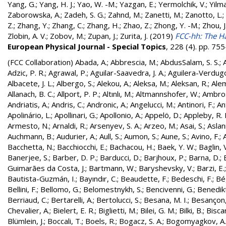
Yang, G.
;
Yang, H. J.
;
Yao, W. -M.
;
Yazgan, E.
;
Yermolchik, V.
;
Yilma
Zaborowska, A.
;
Zadeh, S. G.
;
Zahnd, M.
;
Zanetti, M.
;
Zanotto, L.
;
Z.
;
Zhang, Y.
;
Zhang, C.
;
Zhang, H.
;
Zhao, Z.
;
Zhong, Y. -M.
;
Zhou, J
Zlobin, A. V.
;
Zobov, M.
;
Zupan, J.
;
Zurita, J.
(2019)
FCC-hh: The Ha
European Physical Journal - Special Topics
, 228 (4). pp. 7
(FCC Collaboration)
Abada, A.
;
Abbrescia, M.
;
AbdusSalam, S. S.
;
Adzic, P. R.
;
Agrawal, P.
;
Aguilar-Saavedra, J. A.
;
Aguilera-Verdugo, 
Albacete, J. L.
;
Albergo, S.
;
Alekou, A.
;
Aleksa, M.
;
Aleksan, R.
;
Ale
Allanach, B. C.
;
Allport, P. P.
;
Altınlı, M.
;
Altmannshofer, W.
;
Ambros
Andriatis, A.
;
Andris, C.
;
Andronic, A.
;
Angelucci, M.
;
Antinori, F.
;
An
Apolinário, L.
;
Apollinari, G.
;
Apollonio, A.
;
Appelö, D.
;
Appleby, R. 
Armesto, N.
;
Arnaldi, R.
;
Arsenyev, S. A.
;
Arzeo, M.
;
Asai, S.
;
Aslan
Auchmann, B.
;
Audurier, A.
;
Aull, S.
;
Aumon, S.
;
Aune, S.
;
Avino, F.
;
Bacchetta, N.
;
Bacchiocchi, E.
;
Bachacou, H.
;
Baek, Y. W.
;
Baglin, 
Banerjee, S.
;
Barber, D. P.
;
Barducci, D.
;
Barjhoux, P.
;
Barna, D.
;
Guimarães da Costa, J.
;
Bartmann, W.
;
Baryshevsky, V.
;
Barzi, E.
Bautista-Guzmán, I.
;
Bayındır, C.
;
Beaudette, F.
;
Bedeschi, F.
;
Bé
Bellini, F.
;
Bellomo, G.
;
Belomestnykh, S.
;
Bencivenni, G.
;
Benedikt
Berriaud, C.
;
Bertarelli, A.
;
Bertolucci, S.
;
Besana, M. I.
;
Besançon,
Chevalier, A.
;
Bielert, E. R.
;
Biglietti, M.
;
Bilei, G. M.
;
Bilki, B.
;
Biscar
Blümlein, J.
;
Boccali, T.
;
Boels, R.
;
Bogacz, S. A.
;
Bogomyagkov, A.