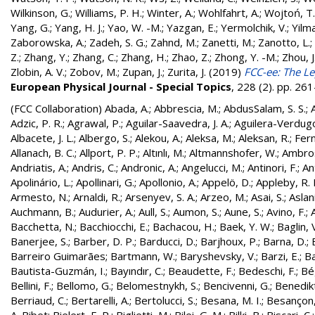
Wilkinson, G.
;
Williams, P. H.
;
Winter, A.
;
Wohlfahrt, A.
;
Wojtoń, T.
Yang, G.
;
Yang, H. J.
;
Yao, W. -M.
;
Yazgan, E.
;
Yermolchik, V.
;
Yilma
Zaborowska, A.
;
Zadeh, S. G.
;
Zahnd, M.
;
Zanetti, M.
;
Zanotto, L.
;
Z.
;
Zhang, Y.
;
Zhang, C.
;
Zhang, H.
;
Zhao, Z.
;
Zhong, Y. -M.
;
Zhou, J
Zlobin, A. V.
;
Zobov, M.
;
Zupan, J.
;
Zurita, J.
(2019)
FCC-ee: The Le
European Physical Journal - Special Topics
, 228 (2). pp. 2
(FCC Collaboration)
Abada, A.
;
Abbrescia, M.
;
AbdusSalam, S. S.
;
Adzic, P. R.
;
Agrawal, P.
;
Aguilar-Saavedra, J. A.
;
Aguilera-Verdugo, 
Albacete, J. L.
;
Albergo, S.
;
Alekou, A.
;
Aleksa, M.
;
Aleksan, R.
;
Fer
Allanach, B. C.
;
Allport, P. P.
;
Altınlı, M.
;
Altmannshofer, W.
;
Ambros
Andriatis, A.
;
Andris, C.
;
Andronic, A.
;
Angelucci, M.
;
Antinori, F.
;
An
Apolinário, L.
;
Apollinari, G.
;
Apollonio, A.
;
Appelö, D.
;
Appleby, R. 
Armesto, N.
;
Arnaldi, R.
;
Arsenyev, S. A.
;
Arzeo, M.
;
Asai, S.
;
Aslan
Auchmann, B.
;
Audurier, A.
;
Aull, S.
;
Aumon, S.
;
Aune, S.
;
Avino, F.
;
Bacchetta, N.
;
Bacchiocchi, E.
;
Bachacou, H.
;
Baek, Y. W.
;
Baglin, 
Banerjee, S.
;
Barber, D. P.
;
Barducci, D.
;
Barjhoux, P.
;
Barna, D.
;
Barreiro Guimarães
;
Bartmann, W.
;
Baryshevsky, V.
;
Barzi, E.
;
Ba
Bautista-Guzmán, I.
;
Bayındır, C.
;
Beaudette, F.
;
Bedeschi, F.
;
Bé
Bellini, F.
;
Bellomo, G.
;
Belomestnykh, S.
;
Bencivenni, G.
;
Benedikt
Berriaud, C.
;
Bertarelli, A.
;
Bertolucci, S.
;
Besana, M. I.
;
Besançon,