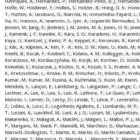
Henriques, A.
;
Hernandez, P.
;
Hernández-Pinto, R. J.
;
Hernandez
Höfle, W.
;
Holdener, F.
;
Holleis, S.
;
Holzer, B.
;
Hong, D. K.
;
Honor
T.
;
Hutton, A.
;
Iacobucci, G.
;
Ibarrola, N.
;
Iconomidou-Fayard, L.
;
Ita, H.
;
Ivanovs, A.
;
Iwamoto, S.
;
Iyer, A.
;
Izquierdo Bermudez, S
Jensen, M.
;
Jiang, X.
;
Jiménez, J. M.
;
Jones, M. A.
;
Jones, O. R.
;
Jowe
J.
;
Kamenik, J. F.
;
Kannike, K.
;
Kara, S. O.
;
Karadeniz, H.
;
Karaventz
Kaya, U.
;
Keintzel, J.
;
Keinz, P. A.
;
Keppel, K.
;
Kersevan, R.
;
Kersh
J.
;
Kilic, A.
;
Kilpinen, A.
;
Kim, Y. -K.
;
Kim, D. W.
;
Klein, U.
;
Klein, M.
;
K
Kniehl, B.
;
Kocak, F.
;
Koeberl, C.
;
Kolano, A. M.
;
Kollegger, A.
;
Koło
Koratzinos, M.
;
Kordiaczyńska, M.
;
Korjik, M.
;
Kortner, O.
;
Kostka
Kowalski, S.
;
Kozaczuk, J.
;
Kozlov, G. A.
;
Kozub, S. S.
;
Krainer, A. 
K.
;
Kretzschmar, L.
;
Kriske, R. M.
;
Kritscher, H.
;
Krkotic, P.
;
Kroha
Kumar, M.
;
Kumar, M.
;
Kusina, A.
;
Kuttimalai, S.
;
Kuze, M.
;
Kwon, 
Mendola, S.
;
Lançon, E.
;
Landsberg, G.
;
Langacker, P.
;
Lange, C.
;
Lechner, A.
;
Lee, K.
;
Lee, S.
;
Lee, R.
;
Lefevre, T.
;
Le Guen, P.
;
Leh
Monzon, I.
;
Lerner, G.
;
Leroy, O.
;
Lesiak, T.
;
Lévai, P.
;
Leveratto,
Z.
;
Lobko, A.
;
Locci, E.
;
Logothetis Agaliotis, E.
;
Lombardo, M. P.
;
T.
;
Luciani, A.
;
Lueckhof, M.
;
Lunt, A. J. G.
;
Luzum, M.
;
Lyubimtsev, 
Makarenko, V.
;
Malagoli, A.
;
Malclés, J.
;
Malgeri, L.
;
Mallon, P. J.
;
Ma
P.
;
Mangano, M.
;
Manil, P.
;
Mannelli, M.
;
Marchiori, G.
;
Marhauser,
Marriott-Dodington, T.
;
Martin, R.
;
Martin, O.
;
Martin Camalich, J.
E.
;
Marzani, S.
;
Marzocca, D.
;
Marzola, L.
;
Masciocchi, S.
;
Masina, I