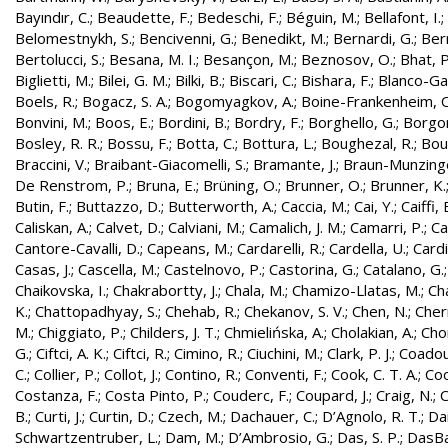
Bayındır, C.
;
Beaudette, F.
;
Bedeschi, F.
;
Béguin, M.
;
Bellafont, I.
;
Belomestnykh, S.
;
Bencivenni, G.
;
Benedikt, M.
;
Bernardi, G.
;
Bern
Bertolucci, S.
;
Besana, M. I.
;
Besançon, M.
;
Beznosov, O.
;
Bhat, P
Biglietti, M.
;
Bilei, G. M.
;
Bilki, B.
;
Biscari, C.
;
Bishara, F.
;
Blanco-Gar
Boels, R.
;
Bogacz, S. A.
;
Bogomyagkov, A.
;
Boine-Frankenheim, 
Bonvini, M.
;
Boos, E.
;
Bordini, B.
;
Bordry, F.
;
Borghello, G.
;
Borgon
Bosley, R. R.
;
Bossu, F.
;
Botta, C.
;
Bottura, L.
;
Boughezal, R.
;
Bout
Braccini, V.
;
Braibant-Giacomelli, S.
;
Bramante, J.
;
Braun-Munzinge
De Renstrom, P.
;
Bruna, E.
;
Brüning, O.
;
Brunner, O.
;
Brunner, K.
Butin, F.
;
Buttazzo, D.
;
Butterworth, A.
;
Caccia, M.
;
Cai, Y.
;
Caiffi, 
Caliskan, A.
;
Calvet, D.
;
Calviani, M.
;
Camalich, J. M.
;
Camarri, P.
;
Ca
Cantore-Cavalli, D.
;
Capeans, M.
;
Cardarelli, R.
;
Cardella, U.
;
Cardi
Casas, J.
;
Cascella, M.
;
Castelnovo, P.
;
Castorina, G.
;
Catalano, G.
Chaikovska, I.
;
Chakrabortty, J.
;
Chala, M.
;
Chamizo-Llatas, M.
;
Ch
K.
;
Chattopadhyay, S.
;
Chehab, R.
;
Chekanov, S. V.
;
Chen, N.
;
Cher
M.
;
Chiggiato, P.
;
Childers, J. T.
;
Chmielińska, A.
;
Cholakian, A.
;
Cho
G.
;
Ciftci, A. K.
;
Ciftci, R.
;
Cimino, R.
;
Ciuchini, M.
;
Clark, P. J.
;
Coadou
C.
;
Collier, P.
;
Collot, J.
;
Contino, R.
;
Conventi, F.
;
Cook, C. T. A.
;
Coo
Costanza, F.
;
Costa Pinto, P.
;
Couderc, F.
;
Coupard, J.
;
Craig, N.
;
C
B.
;
Curti, J.
;
Curtin, D.
;
Czech, M.
;
Dachauer, C.
;
D’Agnolo, R. T.
;
Da
Schwartzentruber, L.
;
Dam, M.
;
D’Ambrosio, G.
;
Das, S. P.
;
DasBa