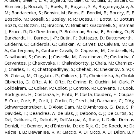
A. Bibet
;
Bielert, E. R.
;
Biglietti, M.
;
Bilei, G. M.
;
Bilki, B.
;
Biscari, C.
Blümlein, J.
;
Boccali, T.
;
Boels, R.
;
Bogacz, S. A.
;
Bogomyagkov, A.
M.
;
Bondarenko, S.
;
Bonvini, M.
;
Boos, E.
;
Bordini, B.
;
Bordry, F.
;
B
Boscolo, M.
;
Boselli, S.
;
Bosley, R. R.
;
Bossu, F.
;
Botta, C.
;
Bottura
Bozzi, C.
;
Bozzini, D.
;
Braccini, V.
;
Braibant-Giacomelli, S.
;
Bramant
J.
;
Bruce, R.
;
De Renstrom, P. Brückman
;
Bruna, E.
;
Brüning, O.
;
B
Burkhardt, H.
;
Burnet, J.-P.
;
Butin, F.
;
Buttazzo, D.
;
Butterworth, 
Calderini, G.
;
Calderola, G.
;
Caliskan, A.
;
Calvet, D.
;
Calviani, M.
;
Cam
A.
;
Cantergiani, E.
;
Cantore-Cavalli, D.
;
Capeans, M.
;
Cardarelli, R.
Casalbuoni, S.
;
Casas, J.
;
Cascella, M.
;
Castelnovo, P.
;
Castorina, 
Cervantes, J.
;
Chaikovska, I.
;
Chakrabortty, J.
;
Chala, M.
;
Chamizo-
J.
;
Charles, T. K.
;
Chattopadhyay, S.
;
Chehab, R.
;
Chekanov, S. V.
;
G.
;
Chiesa, M.
;
Chiggiato, P.
;
Childers, J. T.
;
Chmielińska, A.
;
Cholak
Cibinetto, G.
;
Ciftci, A. K.
;
Ciftci, R.
;
Cimino, R.
;
Ciuchini, M.
;
Clark, P.
Colldelram, C.
;
Collier, P.
;
Collot, J.
;
Contino, R.
;
Conventi, F.
;
Cook,
Rodrigues, H.
;
Costanza, F.
;
Pinto, P. Costa
;
Couderc, F.
;
Coupard
E. Cruz
;
Curé, B.
;
Curti, J.
;
Curtin, D.
;
Czech, M.
;
Dachauer, C.
;
D’Ag
Schwartzentruber, L. D’Aloia
;
Dam, M.
;
D’Ambrosio, G.
;
Das, S. P
Davidek, T.
;
Deandrea, A.
;
de Blas, J.
;
Debono, C. J.
;
De Curtis, S.
Del
;
Delikaris, D.
;
Deliot, F.
;
Dell’Acqua, A.
;
Rose, L. Delle
;
Delmas
Denizli, H.
;
Denner, A.
;
d’Enterria, D.
;
de Rijk, G.
;
De Roeck, A.
;
De
Régie, J. B.
;
Dewanjee, R. K.
;
Ciaccio, A. Di
;
Cicco, A. Di
;
Dillon, B. 