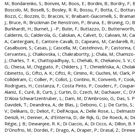
M.
;
Bondarenko, S.
;
Bonvini, M.
;
Boos, E.
;
Bordini, B.
;
Bordry, F.
;
B
Boscolo, M.
;
Boselli, S.
;
Bosley, R. R.
;
Bossu, F.
;
Botta, C.
;
Bottura
Bozzi, C.
;
Bozzini, D.
;
Braccini, V.
;
Braibant-Giacomelli, S.
;
Bramant
J.
;
Bruce, R.
;
Brückman De Renstrom, P.
;
Bruna, E.
;
Brüning, O.
;
B
Burkhardt, H.
;
Burnet, J. -P.
;
Butin, F.
;
Buttazzo, D.
;
Butterworth,
Calderini, G.
;
Calderola, G.
;
Caliskan, A.
;
Calvet, D.
;
Calviani, M.
;
Cam
A.
;
Cantergiani, E.
;
Cantore-Cavalli, D.
;
Capeans, M.
;
Cardarelli, R.
Casalbuoni, S.
;
Casas, J.
;
Cascella, M.
;
Castelnovo, P.
;
Castorina, 
Cervantes, J.
;
Chaikovska, I.
;
Chakrabortty, J.
;
Chala, M.
;
Chamizo-
J.
;
Charles, T. K.
;
Chattopadhyay, S.
;
Chehab, R.
;
Chekanov, S. V.
;
G.
;
Chiesa, M.
;
Chiggiato, P.
;
Childers, J. T.
;
Chmielińska, A.
;
Cholak
Cibinetto, G.
;
Ciftci, A. K.
;
Ciftci, R.
;
Cimino, R.
;
Ciuchini, M.
;
Clark, P.
Colldelram, C.
;
Collier, P.
;
Collot, J.
;
Contino, R.
;
Conventi, F.
;
Cook,
Rodrigues, H.
;
Costanza, F.
;
Costa Pinto, P.
;
Couderc, F.
;
Coupard
Alaniz, E.
;
Curé, B.
;
Curti, J.
;
Curtin, D.
;
Czech, M.
;
Dachauer, C.
;
D’A
D’Aloia Schwartzentruber, L.
;
Dam, M.
;
D’Ambrosio, G.
;
Das, S. P
Davidek, T.
;
Deandrea, A.
;
de Blas, J.
;
Debono, C. J.
;
De Curtis, S.
V.
;
Delikaris, D.
;
Deliot, F.
;
Dell’Acqua, A.
;
Delle Rose, L.
;
Delmastr
Denizli, H.
;
Denner, A.
;
d’Enterria, D.
;
de Rijk, G.
;
De Roeck, A.
;
De
Régie, J. B.
;
Dewanjee, R. K.
;
Di Ciaccio, A.
;
Di Cicco, A.
;
Dillon, B. 
D’Onofrio, M.
;
Dordei, F.
;
Drago, A.
;
Draper, P.
;
Drasal, Z.
;
Drewe