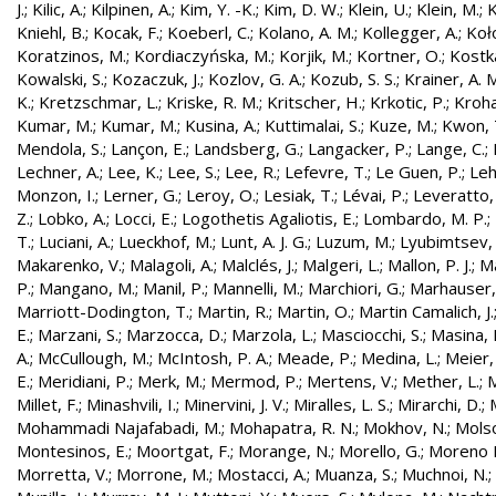
J.
;
Kilic, A.
;
Kilpinen, A.
;
Kim, Y. -K.
;
Kim, D. W.
;
Klein, U.
;
Klein, M.
;
K
Kniehl, B.
;
Kocak, F.
;
Koeberl, C.
;
Kolano, A. M.
;
Kollegger, A.
;
Koło
Koratzinos, M.
;
Kordiaczyńska, M.
;
Korjik, M.
;
Kortner, O.
;
Kostka
Kowalski, S.
;
Kozaczuk, J.
;
Kozlov, G. A.
;
Kozub, S. S.
;
Krainer, A. 
K.
;
Kretzschmar, L.
;
Kriske, R. M.
;
Kritscher, H.
;
Krkotic, P.
;
Kroha
Kumar, M.
;
Kumar, M.
;
Kusina, A.
;
Kuttimalai, S.
;
Kuze, M.
;
Kwon, 
Mendola, S.
;
Lançon, E.
;
Landsberg, G.
;
Langacker, P.
;
Lange, C.
;
Lechner, A.
;
Lee, K.
;
Lee, S.
;
Lee, R.
;
Lefevre, T.
;
Le Guen, P.
;
Leh
Monzon, I.
;
Lerner, G.
;
Leroy, O.
;
Lesiak, T.
;
Lévai, P.
;
Leveratto,
Z.
;
Lobko, A.
;
Locci, E.
;
Logothetis Agaliotis, E.
;
Lombardo, M. P.
;
T.
;
Luciani, A.
;
Lueckhof, M.
;
Lunt, A. J. G.
;
Luzum, M.
;
Lyubimtsev, 
Makarenko, V.
;
Malagoli, A.
;
Malclés, J.
;
Malgeri, L.
;
Mallon, P. J.
;
Ma
P.
;
Mangano, M.
;
Manil, P.
;
Mannelli, M.
;
Marchiori, G.
;
Marhauser,
Marriott-Dodington, T.
;
Martin, R.
;
Martin, O.
;
Martin Camalich, J.
E.
;
Marzani, S.
;
Marzocca, D.
;
Marzola, L.
;
Masciocchi, S.
;
Masina, I
A.
;
McCullough, M.
;
McIntosh, P. A.
;
Meade, P.
;
Medina, L.
;
Meier,
E.
;
Meridiani, P.
;
Merk, M.
;
Mermod, P.
;
Mertens, V.
;
Mether, L.
;
M
Millet, F.
;
Minashvili, I.
;
Minervini, J. V.
;
Miralles, L. S.
;
Mirarchi, D.
;
Mohammadi Najafabadi, M.
;
Mohapatra, R. N.
;
Mokhov, N.
;
Molso
Montesinos, E.
;
Moortgat, F.
;
Morange, N.
;
Morello, G.
;
Moreno L
Morretta, V.
;
Morrone, M.
;
Mostacci, A.
;
Muanza, S.
;
Muchnoi, N.
;