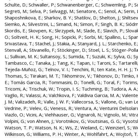
Schulte, D.
;
Schwaller, P.
;
Schwanenberger, C.
;
Schwemling, P.
;
S
Segreti, M.
;
Selva, P.
;
Selvaggi, M.
;
Senatore, C.
;
Senol, A.
;
Serin, 
Shaposhnikova, E.
;
Sharkov, B. Y.
;
Shatilov, D.
;
Shelton, J.
;
Shiltsev
Siemko, A.
;
Silvestrini, L.
;
Simand, N.
;
Simon, F.
;
Singh, B. K.
;
Siódm
Skordis, E.
;
Skovpen, K.
;
Skrzypek, M.
;
Slade, E.
;
Slavich, P.
;
Slovak
O.
;
Soltveit, H. K.
;
Song, H.
;
Sopicki, P.
;
Sorbi, M.
;
Spallino, L.
;
Spa
Srivastava, T.
;
Stachel, J.
;
Stakia, A.
;
Stanyard, J. L.
;
Starchenko, E.
Stenvall, A.
;
Stivanello, F.
;
Stöckinger, D.
;
Stoel, L. S.
;
Stöger-Polla
L.
;
Sullivan, M. K.
;
Sultansoy, S.
;
Sumida, T.
;
Suzuki, K.
;
Sylva, G.
;
Sy
Tambasco, C.
;
Tanaka, J.
;
Tang, K.
;
Tapan, I.
;
Taroni, S.
;
Tartarelli
Tejeda-Muñoz, G.
;
Telnov, V. I.
;
Tenchini, R.
;
ten Kate, H. H. J.
;
T
Thomas, S.
;
Tiirakari, M. T.
;
Tikhomirov, V.
;
Tikhonov, D.
;
Timko, 
E.
;
Tomás Garcia, R.
;
Tommasini, D.
;
Tonelli, G.
;
Toral, F.
;
Torims,
Tricomi, A.
;
Trischuk, W.
;
Tropin, I. S.
;
Tuchming, B.
;
Tudora, A. A.
Vaglio, R.
;
Valassi, A.
;
Valchkova, F.
;
Valdivia Garcia, M. A.
;
Valente
J. M.
;
Valizadeh, R.
;
Valle, J. W. F.
;
Vallecorsa, S.
;
Vallone, G.
;
van L
Vedrine, P.
;
Velev, G.
;
Veness, R.
;
Ventura, A.
;
Venturini Delsolar
Viazlo, O.
;
Vicini, A.
;
Viehhauser, G.
;
Vignaroli, N.
;
Vignolo, M.
;
Vitr
Volpini, G.
;
von Ahnen, J.
;
Vorotnikov, G.
;
Voutsinas, G. G.
;
Vysotsk
Watson, T. P.
;
Watson, N. K.
;
Ws, Z.
;
Weiland, C.
;
Weinzierl, S.
;
We
Wilkinson, G.
;
Williams, P. H.
;
Winter, A.
;
Wohlfahrt, A.
;
Wojtoń, T.