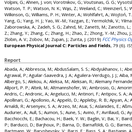
Volpini, G.
;
Ahnen, J. von
;
Vorotnikov, G.
;
Voutsinas, G. G.
;
Vysotsk
Watson, T. P.
;
Watson, N. K.
;
Wa̧s, Z.
;
Weiland, C.
;
Weinzierl, S.
;
W
Wilkinson, G.
;
Williams, P. H.
;
Winter, A.
;
Wohlfahrt, A.
;
Wojtoń, T.
Yang, G.
;
Yang, H. J.
;
Yao, W.-M.
;
Yazgan, E.
;
Yermolchik, V.
;
Yilma
Zaborowska, A.
;
Zadeh, S. G.
;
Zahnd, M.
;
Zanetti, M.
;
Zanotto, L.
;
Z.
;
Zhang, Y.
;
Zhang, C.
;
Zhang, H.
;
Zhao, Z.
;
Zhong, Y.-M.
;
Zhou, J.
Zlobin, A. V.
;
Zobov, M.
;
Zupan, J.
;
Zurita, J.
(2019)
FCC Physics Op
European Physical Journal C: Particles and Fields
, 79 (6). 
Report
Abada, A.
;
Abbrescia, M.
;
AbdusSalam, S. S.
;
Abdyukhanov, I.
;
Abe
Agrawal, P.
;
Aguilar-Saavedra, J. A.
;
Aguilera-Verdugo, J. J.
;
Aiba, 
Albergo, S.
;
Alekou, A.
;
Aleksa, M.
;
Aleksan, R.
;
Alemany Fernandez
Allport, P. P.
;
Altınlı, M.
;
Altmannshofer, W.
;
Ambrosio, G.
;
Amorim
Andris, C.
;
Andronic, A.
;
Angelucci, M.
;
Antinori, F.
;
Antipov, S. A.
;
A
Apollinari, G.
;
Apollonio, A.
;
Appelö, D.
;
Appleby, R. B.
;
Apyan, A.
;
A
Arnaldi, R.
;
Arsenyev, S. A.
;
Arzeo, M.
;
Asai, S.
;
Aslanides, E.
;
Aßma
Audurier, A.
;
Aull, S.
;
Aumon, S.
;
Aune, S.
;
Avino, F.
;
Avrillaud, G.
;
Ay
Bacchiocchi, E.
;
Bachacou, H.
;
Baek, Y. W.
;
Baglin, V.
;
Bai, Y.
;
Baird
P.
;
Barducci, D.
;
Barjhoux, P.
;
Barna, D.
;
Barnaföldi, G. G.
;
Barnes, 
Bartmann, W.
;
Baryshevsky, V.
;
Barzi, E.
;
Bass, S. A.
;
Bastianin, A