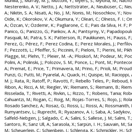
Munilla, J.
;
Murray, M. J.
;
Muttoni, Y.
;
Myers, S.
;
Mylona, M.
;
Nachtm
Nesterenko, A. V.
;
Netto, J. A.
;
Nettsträter, A.
;
Neubüser, C.
;
Neu
A.
;
Nikitin, S. A.
;
Nisati, A.
;
No, J. M.
;
Nonis, M.
;
Nosochkov, Y.
;
Nová
Oide, K.
;
Okorokov, V. A.
;
Okumura, Y.
;
Oleari, C.
;
Olness, F. I.
;
On
A.
;
Özcan, V.
;
Özdemir, K.
;
Pagliarone, C. E.
;
Pais da Silva, H. F.
;
P
Panico, G.
;
Panizzo, G.
;
Pankov, A. A.
;
Pantsyrny, V.
;
Papadopoulo
Pasquali, M.
;
Patra, S. K.
;
Patterson, R.
;
Paukkunen, H.
;
Pauss, F.
Perez, G.
;
Pérez, F.
;
Perez Codina, E.
;
Perez Morales, J.
;
Perfilo
F.
;
Pezzotti, L.
;
Pfeiffer, S.
;
Piccinini, F.
;
Pieloni, T.
;
Pierini, M.
;
Pikh
Plagge, M.
;
Plehn, T.
;
Pleier, M. -A.
;
Płoskoń, M.
;
Podeur, M.
;
Pod
Polini, A.
;
Polinski, J.
;
Polozov, S. M.
;
Ponce, L.
;
Pont, M.
;
Pontecor
A.
;
Premat, E.
;
Price, T.
;
Primavera, M.
;
Prino, F.
;
Prioli, M.
;
Proudf
Punzi, G.
;
Putti, M.
;
Pyarelal, A.
;
Quack, H.
;
Quispe, M.
;
Racioppi, 
M. J.
;
Rata, R.
;
Ratoff, P.
;
Ravotti, F.
;
Rebello Teles, P.
;
Reboud, 
Ribon, A.
;
Ricci, A. M.
;
Riegler, W.
;
Riemann, S.
;
Riemann, B.
;
Riema
Risselada, T.
;
Rivetti, A.
;
Rivkin, L.
;
Rizzo, T.
;
Robens, Tania
;
Robe
Cahuantzi, M.
;
Rogan, C.
;
Roig, M.
;
Rojas-Torres, S.
;
Rojo, J.
;
Rola
Rosado Sanchez, A.
;
Rosaz, G.
;
Rossi, L.
;
Rossi, A.
;
Rossmanith, 
Rumyantsev, L.
;
Ruprecht, R.
;
Ryazanov, A. I.
;
Saba, A.
;
Sadykov, 
Salfeld-Nebgen, J.
;
Salgado, C. A.
;
Salini, S.
;
Sallese, J. M.
;
Salmi, T.
Santoro, R.
;
Sanz Ull, A.
;
Sarasola, X.
;
Sarpün, I. H.
;
Sauvain, M.
;
Sa
M.
;
Scheuerlein, C.
;
Schienbein, I.
;
Schlenga, K.
;
Schmickler, H.
;
Sch