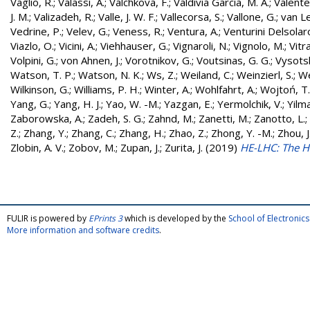
Vaglio, R.
;
Valassi, A.
;
Valchkova, F.
;
Valdivia Garcia, M. A.
;
Valente
J. M.
;
Valizadeh, R.
;
Valle, J. W. F.
;
Vallecorsa, S.
;
Vallone, G.
;
van L
Vedrine, P.
;
Velev, G.
;
Veness, R.
;
Ventura, A.
;
Venturini Delsolar
Viazlo, O.
;
Vicini, A.
;
Viehhauser, G.
;
Vignaroli, N.
;
Vignolo, M.
;
Vitr
Volpini, G.
;
von Ahnen, J.
;
Vorotnikov, G.
;
Voutsinas, G. G.
;
Vysotsk
Watson, T. P.
;
Watson, N. K.
;
Ws, Z.
;
Weiland, C.
;
Weinzierl, S.
;
We
Wilkinson, G.
;
Williams, P. H.
;
Winter, A.
;
Wohlfahrt, A.
;
Wojtoń, T.
Yang, G.
;
Yang, H. J.
;
Yao, W. -M.
;
Yazgan, E.
;
Yermolchik, V.
;
Yilma
Zaborowska, A.
;
Zadeh, S. G.
;
Zahnd, M.
;
Zanetti, M.
;
Zanotto, L.
;
Z.
;
Zhang, Y.
;
Zhang, C.
;
Zhang, H.
;
Zhao, Z.
;
Zhong, Y. -M.
;
Zhou, J
Zlobin, A. V.
;
Zobov, M.
;
Zupan, J.
;
Zurita, J.
(2019)
HE-LHC: The H
FULIR is powered by
EPrints 3
which is developed by the
School of Electroni
More information and software credits
.