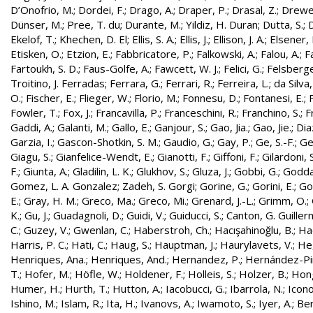
D’Onofrio, M.
;
Dordei, F.
;
Drago, A.
;
Draper, P.
;
Drasal, Z.
;
Drewe
Dünser, M.
;
Pree, T. du
;
Durante, M.
;
Yildiz, H. Duran
;
Dutta, S.
;
D
Ekelof, T.
;
Khechen, D. El
;
Ellis, S. A.
;
Ellis, J.
;
Ellison, J. A.
;
Elsener, 
Etisken, O.
;
Etzion, E.
;
Fabbricatore, P.
;
Falkowski, A.
;
Falou, A.
;
Fa
Fartoukh, S. D.
;
Faus-Golfe, A.
;
Fawcett, W. J.
;
Felici, G.
;
Felsberge
Troitino, J. Ferradas
;
Ferrara, G.
;
Ferrari, R.
;
Ferreira, L.
;
da Silva
O.
;
Fischer, E.
;
Flieger, W.
;
Florio, M.
;
Fonnesu, D.
;
Fontanesi, E.
;
Fowler, T.
;
Fox, J.
;
Francavilla, P.
;
Franceschini, R.
;
Franchino, S.
;
F
Gaddi, A.
;
Galanti, M.
;
Gallo, E.
;
Ganjour, S.
;
Gao, Jia.
;
Gao, Jie.
;
Dia
Garzia, I.
;
Gascon-Shotkin, S. M.
;
Gaudio, G.
;
Gay, P.
;
Ge, S.-F.
;
Ge
Giagu, S.
;
Gianfelice-Wendt, E.
;
Gianotti, F.
;
Giffoni, F.
;
Gilardoni, S
F.
;
Giunta, A.
;
Gladilin, L. K.
;
Glukhov, S.
;
Gluza, J.
;
Gobbi, G.
;
Godda
Gomez, L. A. Gonzalez
;
Zadeh, S. Gorgi
;
Gorine, G.
;
Gorini, E.
;
Gou
E.
;
Gray, H. M.
;
Greco, Ma.
;
Greco, Mi.
;
Grenard, J.-L.
;
Grimm, O.
;
K.
;
Gu, J.
;
Guadagnoli, D.
;
Guidi, V.
;
Guiducci, S.
;
Canton, G. Guille
C.
;
Guzey, V.
;
Gwenlan, C.
;
Haberstroh, Ch.
;
Hacışahinoğlu, B.
;
Ha
Harris, P. C.
;
Hati, C.
;
Haug, S.
;
Hauptman, J.
;
Haurylavets, V.
;
He,
Henriques, Ana.
;
Henriques, And.
;
Hernandez, P.
;
Hernández-Pint
T.
;
Hofer, M.
;
Höfle, W.
;
Holdener, F.
;
Holleis, S.
;
Holzer, B.
;
Hong
Humer, H.
;
Hurth, T.
;
Hutton, A.
;
Iacobucci, G.
;
Ibarrola, N.
;
Icon
Ishino, M.
;
Islam, R.
;
Ita, H.
;
Ivanovs, A.
;
Iwamoto, S.
;
Iyer, A.
;
Ber