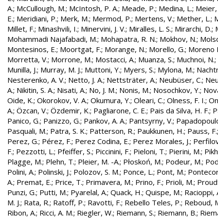
A.
;
McCullough, M.
;
McIntosh, P. A.
;
Meade, P.
;
Medina, L.
;
Meier,
E.
;
Meridiani, P.
;
Merk, M.
;
Mermod, P.
;
Mertens, V.
;
Mether, L.
;
M
Millet, F.
;
Minashvili, I.
;
Minervini, J. V.
;
Miralles, L. S.
;
Mirarchi, D.
;
Mohammadi Najafabadi, M.
;
Mohapatra, R. N.
;
Mokhov, N.
;
Molso
Montesinos, E.
;
Moortgat, F.
;
Morange, N.
;
Morello, G.
;
Moreno L
Morretta, V.
;
Morrone, M.
;
Mostacci, A.
;
Muanza, S.
;
Muchnoi, N.
;
Munilla, J.
;
Murray, M. J.
;
Muttoni, Y.
;
Myers, S.
;
Mylona, M.
;
Nachtm
Nesterenko, A. V.
;
Netto, J. A.
;
Nettsträter, A.
;
Neubüser, C.
;
Neu
A.
;
Nikitin, S. A.
;
Nisati, A.
;
No, J. M.
;
Nonis, M.
;
Nosochkov, Y.
;
Nová
Oide, K.
;
Okorokov, V. A.
;
Okumura, Y.
;
Oleari, C.
;
Olness, F. I.
;
On
A.
;
Özcan, V.
;
Özdemir, K.
;
Pagliarone, C. E.
;
Pais da Silva, H. F.
;
P
Panico, G.
;
Panizzo, G.
;
Pankov, A. A.
;
Pantsyrny, V.
;
Papadopoulo
Pasquali, M.
;
Patra, S. K.
;
Patterson, R.
;
Paukkunen, H.
;
Pauss, F.
Perez, G.
;
Pérez, F.
;
Perez Codina, E.
;
Perez Morales, J.
;
Perfilo
F.
;
Pezzotti, L.
;
Pfeiffer, S.
;
Piccinini, F.
;
Pieloni, T.
;
Pierini, M.
;
Pikh
Plagge, M.
;
Plehn, T.
;
Pleier, M. -A.
;
Płoskoń, M.
;
Podeur, M.
;
Pod
Polini, A.
;
Polinski, J.
;
Polozov, S. M.
;
Ponce, L.
;
Pont, M.
;
Pontecor
A.
;
Premat, E.
;
Price, T.
;
Primavera, M.
;
Prino, F.
;
Prioli, M.
;
Proudf
Punzi, G.
;
Putti, M.
;
Pyarelal, A.
;
Quack, H.
;
Quispe, M.
;
Racioppi, 
M. J.
;
Rata, R.
;
Ratoff, P.
;
Ravotti, F.
;
Rebello Teles, P.
;
Reboud, 
Ribon, A.
;
Ricci, A. M.
;
Riegler, W.
;
Riemann, S.
;
Riemann, B.
;
Riema