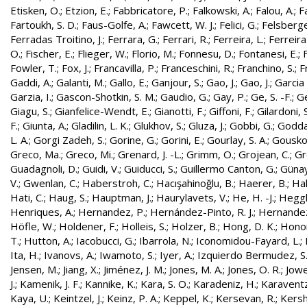
Etisken, O.
;
Etzion, E.
;
Fabbricatore, P.
;
Falkowski, A.
;
Falou, A.
;
Fa
Fartoukh, S. D.
;
Faus-Golfe, A.
;
Fawcett, W. J.
;
Felici, G.
;
Felsberge
Ferradas Troitino, J.
;
Ferrara, G.
;
Ferrari, R.
;
Ferreira, L.
;
Ferreira
O.
;
Fischer, E.
;
Flieger, W.
;
Florio, M.
;
Fonnesu, D.
;
Fontanesi, E.
;
Fowler, T.
;
Fox, J.
;
Francavilla, P.
;
Franceschini, R.
;
Franchino, S.
;
F
Gaddi, A.
;
Galanti, M.
;
Gallo, E.
;
Ganjour, S.
;
Gao, J.
;
Gao, J.
;
Garcia 
Garzia, I.
;
Gascon-Shotkin, S. M.
;
Gaudio, G.
;
Gay, P.
;
Ge, S. -F.
;
G
Giagu, S.
;
Gianfelice-Wendt, E.
;
Gianotti, F.
;
Giffoni, F.
;
Gilardoni, S
F.
;
Giunta, A.
;
Gladilin, L. K.
;
Glukhov, S.
;
Gluza, J.
;
Gobbi, G.
;
Godda
L. A.
;
Gorgi Zadeh, S.
;
Gorine, G.
;
Gorini, E.
;
Gourlay, S. A.
;
Gouskos
Greco, Ma.
;
Greco, Mi.
;
Grenard, J. -L.
;
Grimm, O.
;
Grojean, C.
;
Gr
Guadagnoli, D.
;
Guidi, V.
;
Guiducci, S.
;
Guillermo Canton, G.
;
Günay
V.
;
Gwenlan, C.
;
Haberstroh, C.
;
Hacışahinoğlu, B.
;
Haerer, B.
;
Hah
Hati, C.
;
Haug, S.
;
Hauptman, J.
;
Haurylavets, V.
;
He, H. -J.
;
Heggli
Henriques, A.
;
Hernandez, P.
;
Hernández-Pinto, R. J.
;
Hernandez
Höfle, W.
;
Holdener, F.
;
Holleis, S.
;
Holzer, B.
;
Hong, D. K.
;
Honor
T.
;
Hutton, A.
;
Iacobucci, G.
;
Ibarrola, N.
;
Iconomidou-Fayard, L.
;
Ita, H.
;
Ivanovs, A.
;
Iwamoto, S.
;
Iyer, A.
;
Izquierdo Bermudez, S
Jensen, M.
;
Jiang, X.
;
Jiménez, J. M.
;
Jones, M. A.
;
Jones, O. R.
;
Jowe
J.
;
Kamenik, J. F.
;
Kannike, K.
;
Kara, S. O.
;
Karadeniz, H.
;
Karaventz
Kaya, U.
;
Keintzel, J.
;
Keinz, P. A.
;
Keppel, K.
;
Kersevan, R.
;
Kersh