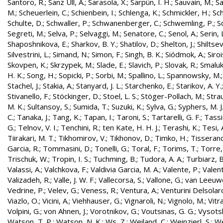
Santoro, R.
;
Sanz Ull, A.
;
Sarasola, X.
;
Sarpün, I. H.
;
Sauvain, M.
;
Sa
M.
;
Scheuerlein, C.
;
Schienbein, I.
;
Schlenga, K.
;
Schmickler, H.
;
Sch
Schulte, D.
;
Schwaller, P.
;
Schwanenberger, C.
;
Schwemling, P.
;
S
Segreti, M.
;
Selva, P.
;
Selvaggi, M.
;
Senatore, C.
;
Senol, A.
;
Serin, 
Shaposhnikova, E.
;
Sharkov, B. Y.
;
Shatilov, D.
;
Shelton, J.
;
Shiltsev
Silvestrini, L.
;
Simand, N.
;
Simon, F.
;
Singh, B. K.
;
Siódmok, A.
;
Siroi
Skovpen, K.
;
Skrzypek, M.
;
Slade, E.
;
Slavich, P.
;
Slovak, R.
;
Smaluk
H. K.
;
Song, H.
;
Sopicki, P.
;
Sorbi, M.
;
Spallino, L.
;
Spannowsky, M.
Stachel, J.
;
Stakia, A.
;
Stanyard, J. L.
;
Starchenko, E.
;
Starikov, A. Y.
Stivanello, F.
;
Stöckinger, D.
;
Stoel, L. S.
;
Stöger-Pollach, M.
;
Stra
M. K.
;
Sultansoy, S.
;
Sumida, T.
;
Suzuki, K.
;
Sylva, G.
;
Syphers, M. J
C.
;
Tanaka, J.
;
Tang, K.
;
Tapan, I.
;
Taroni, S.
;
Tartarelli, G. F.
;
Tassie
G.
;
Telnov, V. I.
;
Tenchini, R.
;
ten Kate, H. H. J.
;
Terashi, K.
;
Tesi, 
Tiirakari, M. T.
;
Tikhomirov, V.
;
Tikhonov, D.
;
Timko, H.
;
Tisserand
Garcia, R.
;
Tommasini, D.
;
Tonelli, G.
;
Toral, F.
;
Torims, T.
;
Torre,
Trischuk, W.
;
Tropin, I. S.
;
Tuchming, B.
;
Tudora, A. A.
;
Turbiarz, B
Valassi, A.
;
Valchkova, F.
;
Valdivia Garcia, M. A.
;
Valente, P.
;
Valent
Valizadeh, R.
;
Valle, J. W. F.
;
Vallecorsa, S.
;
Vallone, G.
;
van Leeuw
Vedrine, P.
;
Velev, G.
;
Veness, R.
;
Ventura, A.
;
Venturini Delsolar
Viazlo, O.
;
Vicini, A.
;
Viehhauser, G.
;
Vignaroli, N.
;
Vignolo, M.
;
Vitr
Volpini, G.
;
von Ahnen, J.
;
Vorotnikov, G.
;
Voutsinas, G. G.
;
Vysotsk
Watson, T. P.
;
Watson, N. K.
;
Ws, Z.
;
Weiland, C.
;
Weinzierl, S.
;
We