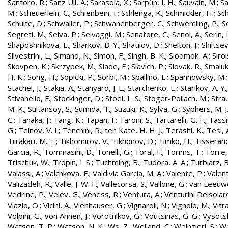
Santoro, R.
;
Sanz Ull, A.
;
Sarasola, X.
;
Sarpün, I. H.
;
Sauvain, M.
;
Sa
M.
;
Scheuerlein, C.
;
Schienbein, I.
;
Schlenga, K.
;
Schmickler, H.
;
Sch
Schulte, D.
;
Schwaller, P.
;
Schwanenberger, C.
;
Schwemling, P.
;
S
Segreti, M.
;
Selva, P.
;
Selvaggi, M.
;
Senatore, C.
;
Senol, A.
;
Serin, 
Shaposhnikova, E.
;
Sharkov, B. Y.
;
Shatilov, D.
;
Shelton, J.
;
Shiltsev
Silvestrini, L.
;
Simand, N.
;
Simon, F.
;
Singh, B. K.
;
Siódmok, A.
;
Siroi
Skovpen, K.
;
Skrzypek, M.
;
Slade, E.
;
Slavich, P.
;
Slovak, R.
;
Smaluk
H. K.
;
Song, H.
;
Sopicki, P.
;
Sorbi, M.
;
Spallino, L.
;
Spannowsky, M.
Stachel, J.
;
Stakia, A.
;
Stanyard, J. L.
;
Starchenko, E.
;
Starikov, A. Y.
Stivanello, F.
;
Stöckinger, D.
;
Stoel, L. S.
;
Stöger-Pollach, M.
;
Stra
M. K.
;
Sultansoy, S.
;
Sumida, T.
;
Suzuki, K.
;
Sylva, G.
;
Syphers, M. J
C.
;
Tanaka, J.
;
Tang, K.
;
Tapan, I.
;
Taroni, S.
;
Tartarelli, G. F.
;
Tassie
G.
;
Telnov, V. I.
;
Tenchini, R.
;
ten Kate, H. H. J.
;
Terashi, K.
;
Tesi, 
Tiirakari, M. T.
;
Tikhomirov, V.
;
Tikhonov, D.
;
Timko, H.
;
Tisserand
Garcia, R.
;
Tommasini, D.
;
Tonelli, G.
;
Toral, F.
;
Torims, T.
;
Torre,
Trischuk, W.
;
Tropin, I. S.
;
Tuchming, B.
;
Tudora, A. A.
;
Turbiarz, B
Valassi, A.
;
Valchkova, F.
;
Valdivia Garcia, M. A.
;
Valente, P.
;
Valent
Valizadeh, R.
;
Valle, J. W. F.
;
Vallecorsa, S.
;
Vallone, G.
;
van Leeuw
Vedrine, P.
;
Velev, G.
;
Veness, R.
;
Ventura, A.
;
Venturini Delsolar
Viazlo, O.
;
Vicini, A.
;
Viehhauser, G.
;
Vignaroli, N.
;
Vignolo, M.
;
Vitr
Volpini, G.
;
von Ahnen, J.
;
Vorotnikov, G.
;
Voutsinas, G. G.
;
Vysotsk
Watson, T. P.
;
Watson, N. K.
;
Ws, Z.
;
Weiland, C.
;
Weinzierl, S.
;
We