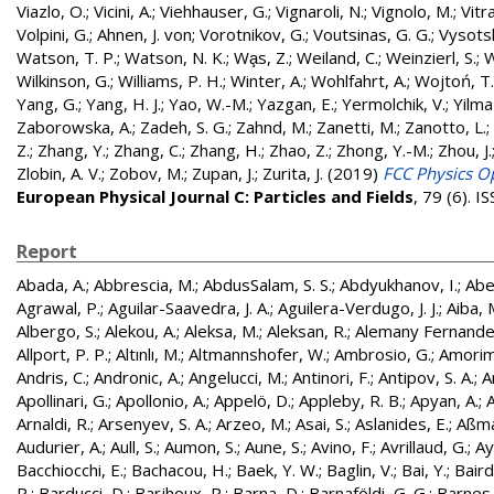
Viazlo, O.
;
Vicini, A.
;
Viehhauser, G.
;
Vignaroli, N.
;
Vignolo, M.
;
Vitr
Volpini, G.
;
Ahnen, J. von
;
Vorotnikov, G.
;
Voutsinas, G. G.
;
Vysotsk
Watson, T. P.
;
Watson, N. K.
;
Wa̧s, Z.
;
Weiland, C.
;
Weinzierl, S.
;
W
Wilkinson, G.
;
Williams, P. H.
;
Winter, A.
;
Wohlfahrt, A.
;
Wojtoń, T.
Yang, G.
;
Yang, H. J.
;
Yao, W.-M.
;
Yazgan, E.
;
Yermolchik, V.
;
Yilma
Zaborowska, A.
;
Zadeh, S. G.
;
Zahnd, M.
;
Zanetti, M.
;
Zanotto, L.
;
Z.
;
Zhang, Y.
;
Zhang, C.
;
Zhang, H.
;
Zhao, Z.
;
Zhong, Y.-M.
;
Zhou, J.
Zlobin, A. V.
;
Zobov, M.
;
Zupan, J.
;
Zurita, J.
(2019)
FCC Physics Op
European Physical Journal C: Particles and Fields
, 79 (6). 
Report
Abada, A.
;
Abbrescia, M.
;
AbdusSalam, S. S.
;
Abdyukhanov, I.
;
Abe
Agrawal, P.
;
Aguilar-Saavedra, J. A.
;
Aguilera-Verdugo, J. J.
;
Aiba, 
Albergo, S.
;
Alekou, A.
;
Aleksa, M.
;
Aleksan, R.
;
Alemany Fernandez
Allport, P. P.
;
Altınlı, M.
;
Altmannshofer, W.
;
Ambrosio, G.
;
Amorim
Andris, C.
;
Andronic, A.
;
Angelucci, M.
;
Antinori, F.
;
Antipov, S. A.
;
A
Apollinari, G.
;
Apollonio, A.
;
Appelö, D.
;
Appleby, R. B.
;
Apyan, A.
;
A
Arnaldi, R.
;
Arsenyev, S. A.
;
Arzeo, M.
;
Asai, S.
;
Aslanides, E.
;
Aßma
Audurier, A.
;
Aull, S.
;
Aumon, S.
;
Aune, S.
;
Avino, F.
;
Avrillaud, G.
;
Ay
Bacchiocchi, E.
;
Bachacou, H.
;
Baek, Y. W.
;
Baglin, V.
;
Bai, Y.
;
Baird
P.
;
Barducci, D.
;
Barjhoux, P.
;
Barna, D.
;
Barnaföldi, G. G.
;
Barnes, 