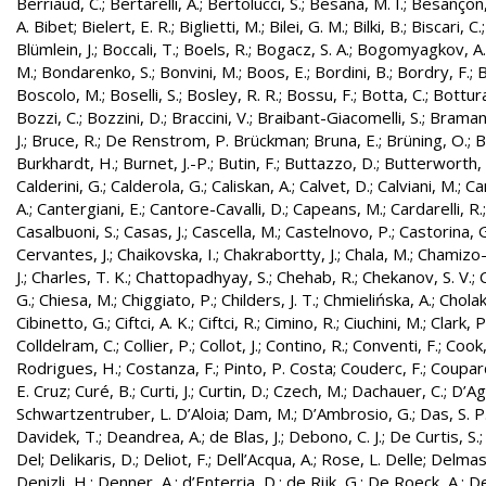
Berriaud, C.
;
Bertarelli, A.
;
Bertolucci, S.
;
Besana, M. I.
;
Besançon,
A. Bibet
;
Bielert, E. R.
;
Biglietti, M.
;
Bilei, G. M.
;
Bilki, B.
;
Biscari, C.
Blümlein, J.
;
Boccali, T.
;
Boels, R.
;
Bogacz, S. A.
;
Bogomyagkov, A.
M.
;
Bondarenko, S.
;
Bonvini, M.
;
Boos, E.
;
Bordini, B.
;
Bordry, F.
;
B
Boscolo, M.
;
Boselli, S.
;
Bosley, R. R.
;
Bossu, F.
;
Botta, C.
;
Bottura
Bozzi, C.
;
Bozzini, D.
;
Braccini, V.
;
Braibant-Giacomelli, S.
;
Bramant
J.
;
Bruce, R.
;
De Renstrom, P. Brückman
;
Bruna, E.
;
Brüning, O.
;
B
Burkhardt, H.
;
Burnet, J.-P.
;
Butin, F.
;
Buttazzo, D.
;
Butterworth, 
Calderini, G.
;
Calderola, G.
;
Caliskan, A.
;
Calvet, D.
;
Calviani, M.
;
Cam
A.
;
Cantergiani, E.
;
Cantore-Cavalli, D.
;
Capeans, M.
;
Cardarelli, R.
Casalbuoni, S.
;
Casas, J.
;
Cascella, M.
;
Castelnovo, P.
;
Castorina, 
Cervantes, J.
;
Chaikovska, I.
;
Chakrabortty, J.
;
Chala, M.
;
Chamizo-
J.
;
Charles, T. K.
;
Chattopadhyay, S.
;
Chehab, R.
;
Chekanov, S. V.
;
G.
;
Chiesa, M.
;
Chiggiato, P.
;
Childers, J. T.
;
Chmielińska, A.
;
Cholak
Cibinetto, G.
;
Ciftci, A. K.
;
Ciftci, R.
;
Cimino, R.
;
Ciuchini, M.
;
Clark, P.
Colldelram, C.
;
Collier, P.
;
Collot, J.
;
Contino, R.
;
Conventi, F.
;
Cook,
Rodrigues, H.
;
Costanza, F.
;
Pinto, P. Costa
;
Couderc, F.
;
Coupard
E. Cruz
;
Curé, B.
;
Curti, J.
;
Curtin, D.
;
Czech, M.
;
Dachauer, C.
;
D’Ag
Schwartzentruber, L. D’Aloia
;
Dam, M.
;
D’Ambrosio, G.
;
Das, S. P
Davidek, T.
;
Deandrea, A.
;
de Blas, J.
;
Debono, C. J.
;
De Curtis, S.
Del
;
Delikaris, D.
;
Deliot, F.
;
Dell’Acqua, A.
;
Rose, L. Delle
;
Delmas
Denizli, H.
;
Denner, A.
;
d’Enterria, D.
;
de Rijk, G.
;
De Roeck, A.
;
De