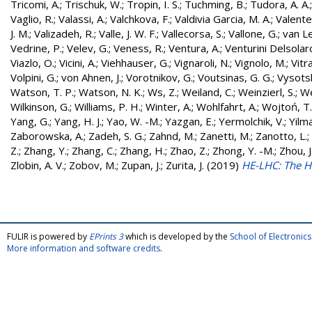
Tricomi, A.
;
Trischuk, W.
;
Tropin, I. S.
;
Tuchming, B.
;
Tudora, A. A.
Vaglio, R.
;
Valassi, A.
;
Valchkova, F.
;
Valdivia Garcia, M. A.
;
Valente
J. M.
;
Valizadeh, R.
;
Valle, J. W. F.
;
Vallecorsa, S.
;
Vallone, G.
;
van L
Vedrine, P.
;
Velev, G.
;
Veness, R.
;
Ventura, A.
;
Venturini Delsolar
Viazlo, O.
;
Vicini, A.
;
Viehhauser, G.
;
Vignaroli, N.
;
Vignolo, M.
;
Vitr
Volpini, G.
;
von Ahnen, J.
;
Vorotnikov, G.
;
Voutsinas, G. G.
;
Vysotsk
Watson, T. P.
;
Watson, N. K.
;
Ws, Z.
;
Weiland, C.
;
Weinzierl, S.
;
We
Wilkinson, G.
;
Williams, P. H.
;
Winter, A.
;
Wohlfahrt, A.
;
Wojtoń, T.
Yang, G.
;
Yang, H. J.
;
Yao, W. -M.
;
Yazgan, E.
;
Yermolchik, V.
;
Yilma
Zaborowska, A.
;
Zadeh, S. G.
;
Zahnd, M.
;
Zanetti, M.
;
Zanotto, L.
;
Z.
;
Zhang, Y.
;
Zhang, C.
;
Zhang, H.
;
Zhao, Z.
;
Zhong, Y. -M.
;
Zhou, J
Zlobin, A. V.
;
Zobov, M.
;
Zupan, J.
;
Zurita, J.
(2019)
HE-LHC: The H
FULIR is powered by
EPrints 3
which is developed by the
School of Electroni
More information and software credits
.