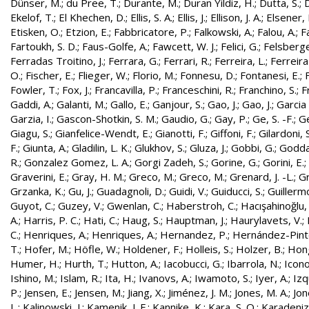
Dünser, M.
;
du Pree, T.
;
Durante, M.
;
Duran Yildiz, H.
;
Dutta, S.
;
D
Ekelof, T.
;
El Khechen, D.
;
Ellis, S. A.
;
Ellis, J.
;
Ellison, J. A.
;
Elsener, 
Etisken, O.
;
Etzion, E.
;
Fabbricatore, P.
;
Falkowski, A.
;
Falou, A.
;
Fa
Fartoukh, S. D.
;
Faus-Golfe, A.
;
Fawcett, W. J.
;
Felici, G.
;
Felsberge
Ferradas Troitino, J.
;
Ferrara, G.
;
Ferrari, R.
;
Ferreira, L.
;
Ferreira
O.
;
Fischer, E.
;
Flieger, W.
;
Florio, M.
;
Fonnesu, D.
;
Fontanesi, E.
;
Fowler, T.
;
Fox, J.
;
Francavilla, P.
;
Franceschini, R.
;
Franchino, S.
;
F
Gaddi, A.
;
Galanti, M.
;
Gallo, E.
;
Ganjour, S.
;
Gao, J.
;
Gao, J.
;
Garcia 
Garzia, I.
;
Gascon-Shotkin, S. M.
;
Gaudio, G.
;
Gay, P.
;
Ge, S. -F.
;
G
Giagu, S.
;
Gianfelice-Wendt, E.
;
Gianotti, F.
;
Giffoni, F.
;
Gilardoni, S
F.
;
Giunta, A.
;
Gladilin, L. K.
;
Glukhov, S.
;
Gluza, J.
;
Gobbi, G.
;
Godda
R.
;
Gonzalez Gomez, L. A.
;
Gorgi Zadeh, S.
;
Gorine, G.
;
Gorini, E.
;
Graverini, E.
;
Gray, H. M.
;
Greco, M.
;
Greco, M.
;
Grenard, J. -L.
;
G
Grzanka, K.
;
Gu, J.
;
Guadagnoli, D.
;
Guidi, V.
;
Guiducci, S.
;
Guillerm
Guyot, C.
;
Guzey, V.
;
Gwenlan, C.
;
Haberstroh, C.
;
Hacışahinoğlu,
A.
;
Harris, P. C.
;
Hati, C.
;
Haug, S.
;
Hauptman, J.
;
Haurylavets, V.
;
C.
;
Henriques, A.
;
Henriques, A.
;
Hernandez, P.
;
Hernández-Pinto,
T.
;
Hofer, M.
;
Höfle, W.
;
Holdener, F.
;
Holleis, S.
;
Holzer, B.
;
Hong
Humer, H.
;
Hurth, T.
;
Hutton, A.
;
Iacobucci, G.
;
Ibarrola, N.
;
Icon
Ishino, M.
;
Islam, R.
;
Ita, H.
;
Ivanovs, A.
;
Iwamoto, S.
;
Iyer, A.
;
Izq
P.
;
Jensen, E.
;
Jensen, M.
;
Jiang, X.
;
Jiménez, J. M.
;
Jones, M. A.
;
Jon
L.
;
Kalinowski, J.
;
Kamenik, J. F.
;
Kannike, K.
;
Kara, S. O.
;
Karadeniz