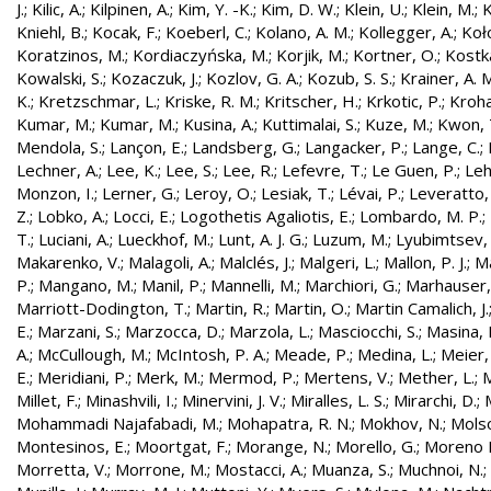
J.
;
Kilic, A.
;
Kilpinen, A.
;
Kim, Y. -K.
;
Kim, D. W.
;
Klein, U.
;
Klein, M.
;
K
Kniehl, B.
;
Kocak, F.
;
Koeberl, C.
;
Kolano, A. M.
;
Kollegger, A.
;
Koło
Koratzinos, M.
;
Kordiaczyńska, M.
;
Korjik, M.
;
Kortner, O.
;
Kostka
Kowalski, S.
;
Kozaczuk, J.
;
Kozlov, G. A.
;
Kozub, S. S.
;
Krainer, A. 
K.
;
Kretzschmar, L.
;
Kriske, R. M.
;
Kritscher, H.
;
Krkotic, P.
;
Kroha
Kumar, M.
;
Kumar, M.
;
Kusina, A.
;
Kuttimalai, S.
;
Kuze, M.
;
Kwon, 
Mendola, S.
;
Lançon, E.
;
Landsberg, G.
;
Langacker, P.
;
Lange, C.
;
Lechner, A.
;
Lee, K.
;
Lee, S.
;
Lee, R.
;
Lefevre, T.
;
Le Guen, P.
;
Leh
Monzon, I.
;
Lerner, G.
;
Leroy, O.
;
Lesiak, T.
;
Lévai, P.
;
Leveratto,
Z.
;
Lobko, A.
;
Locci, E.
;
Logothetis Agaliotis, E.
;
Lombardo, M. P.
;
T.
;
Luciani, A.
;
Lueckhof, M.
;
Lunt, A. J. G.
;
Luzum, M.
;
Lyubimtsev, 
Makarenko, V.
;
Malagoli, A.
;
Malclés, J.
;
Malgeri, L.
;
Mallon, P. J.
;
Ma
P.
;
Mangano, M.
;
Manil, P.
;
Mannelli, M.
;
Marchiori, G.
;
Marhauser,
Marriott-Dodington, T.
;
Martin, R.
;
Martin, O.
;
Martin Camalich, J.
E.
;
Marzani, S.
;
Marzocca, D.
;
Marzola, L.
;
Masciocchi, S.
;
Masina, I
A.
;
McCullough, M.
;
McIntosh, P. A.
;
Meade, P.
;
Medina, L.
;
Meier,
E.
;
Meridiani, P.
;
Merk, M.
;
Mermod, P.
;
Mertens, V.
;
Mether, L.
;
M
Millet, F.
;
Minashvili, I.
;
Minervini, J. V.
;
Miralles, L. S.
;
Mirarchi, D.
;
Mohammadi Najafabadi, M.
;
Mohapatra, R. N.
;
Mokhov, N.
;
Molso
Montesinos, E.
;
Moortgat, F.
;
Morange, N.
;
Morello, G.
;
Moreno L
Morretta, V.
;
Morrone, M.
;
Mostacci, A.
;
Muanza, S.
;
Muchnoi, N.
;