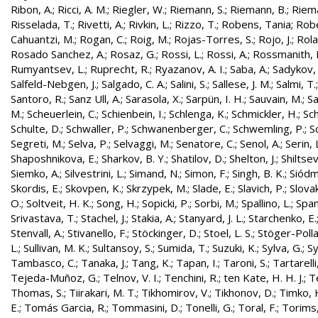
Ribon, A.
;
Ricci, A. M.
;
Riegler, W.
;
Riemann, S.
;
Riemann, B.
;
Riema
Risselada, T.
;
Rivetti, A.
;
Rivkin, L.
;
Rizzo, T.
;
Robens, Tania
;
Robe
Cahuantzi, M.
;
Rogan, C.
;
Roig, M.
;
Rojas-Torres, S.
;
Rojo, J.
;
Rola
Rosado Sanchez, A.
;
Rosaz, G.
;
Rossi, L.
;
Rossi, A.
;
Rossmanith, 
Rumyantsev, L.
;
Ruprecht, R.
;
Ryazanov, A. I.
;
Saba, A.
;
Sadykov, 
Salfeld-Nebgen, J.
;
Salgado, C. A.
;
Salini, S.
;
Sallese, J. M.
;
Salmi, T.
Santoro, R.
;
Sanz Ull, A.
;
Sarasola, X.
;
Sarpün, I. H.
;
Sauvain, M.
;
Sa
M.
;
Scheuerlein, C.
;
Schienbein, I.
;
Schlenga, K.
;
Schmickler, H.
;
Sch
Schulte, D.
;
Schwaller, P.
;
Schwanenberger, C.
;
Schwemling, P.
;
S
Segreti, M.
;
Selva, P.
;
Selvaggi, M.
;
Senatore, C.
;
Senol, A.
;
Serin, 
Shaposhnikova, E.
;
Sharkov, B. Y.
;
Shatilov, D.
;
Shelton, J.
;
Shiltsev
Siemko, A.
;
Silvestrini, L.
;
Simand, N.
;
Simon, F.
;
Singh, B. K.
;
Siódm
Skordis, E.
;
Skovpen, K.
;
Skrzypek, M.
;
Slade, E.
;
Slavich, P.
;
Slovak
O.
;
Soltveit, H. K.
;
Song, H.
;
Sopicki, P.
;
Sorbi, M.
;
Spallino, L.
;
Spa
Srivastava, T.
;
Stachel, J.
;
Stakia, A.
;
Stanyard, J. L.
;
Starchenko, E.
Stenvall, A.
;
Stivanello, F.
;
Stöckinger, D.
;
Stoel, L. S.
;
Stöger-Polla
L.
;
Sullivan, M. K.
;
Sultansoy, S.
;
Sumida, T.
;
Suzuki, K.
;
Sylva, G.
;
Sy
Tambasco, C.
;
Tanaka, J.
;
Tang, K.
;
Tapan, I.
;
Taroni, S.
;
Tartarelli
Tejeda-Muñoz, G.
;
Telnov, V. I.
;
Tenchini, R.
;
ten Kate, H. H. J.
;
T
Thomas, S.
;
Tiirakari, M. T.
;
Tikhomirov, V.
;
Tikhonov, D.
;
Timko, 
E.
;
Tomás Garcia, R.
;
Tommasini, D.
;
Tonelli, G.
;
Toral, F.
;
Torims,