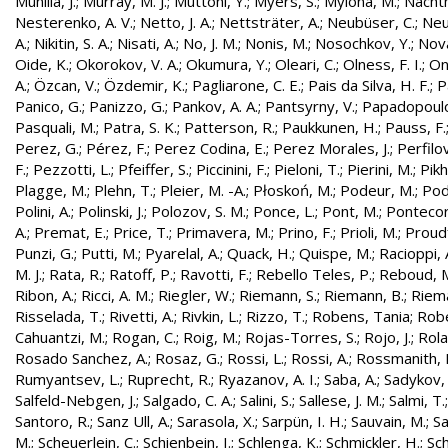
Munilla, J.
;
Murray, M. J.
;
Muttoni, Y.
;
Myers, S.
;
Mylona, M.
;
Nachtm
Nesterenko, A. V.
;
Netto, J. A.
;
Nettsträter, A.
;
Neubüser, C.
;
Neu
A.
;
Nikitin, S. A.
;
Nisati, A.
;
No, J. M.
;
Nonis, M.
;
Nosochkov, Y.
;
Nová
Oide, K.
;
Okorokov, V. A.
;
Okumura, Y.
;
Oleari, C.
;
Olness, F. I.
;
On
A.
;
Özcan, V.
;
Özdemir, K.
;
Pagliarone, C. E.
;
Pais da Silva, H. F.
;
P
Panico, G.
;
Panizzo, G.
;
Pankov, A. A.
;
Pantsyrny, V.
;
Papadopoulo
Pasquali, M.
;
Patra, S. K.
;
Patterson, R.
;
Paukkunen, H.
;
Pauss, F.
Perez, G.
;
Pérez, F.
;
Perez Codina, E.
;
Perez Morales, J.
;
Perfilo
F.
;
Pezzotti, L.
;
Pfeiffer, S.
;
Piccinini, F.
;
Pieloni, T.
;
Pierini, M.
;
Pikh
Plagge, M.
;
Plehn, T.
;
Pleier, M. -A.
;
Płoskoń, M.
;
Podeur, M.
;
Pod
Polini, A.
;
Polinski, J.
;
Polozov, S. M.
;
Ponce, L.
;
Pont, M.
;
Pontecor
A.
;
Premat, E.
;
Price, T.
;
Primavera, M.
;
Prino, F.
;
Prioli, M.
;
Proudf
Punzi, G.
;
Putti, M.
;
Pyarelal, A.
;
Quack, H.
;
Quispe, M.
;
Racioppi, 
M. J.
;
Rata, R.
;
Ratoff, P.
;
Ravotti, F.
;
Rebello Teles, P.
;
Reboud, 
Ribon, A.
;
Ricci, A. M.
;
Riegler, W.
;
Riemann, S.
;
Riemann, B.
;
Riema
Risselada, T.
;
Rivetti, A.
;
Rivkin, L.
;
Rizzo, T.
;
Robens, Tania
;
Robe
Cahuantzi, M.
;
Rogan, C.
;
Roig, M.
;
Rojas-Torres, S.
;
Rojo, J.
;
Rola
Rosado Sanchez, A.
;
Rosaz, G.
;
Rossi, L.
;
Rossi, A.
;
Rossmanith, 
Rumyantsev, L.
;
Ruprecht, R.
;
Ryazanov, A. I.
;
Saba, A.
;
Sadykov, 
Salfeld-Nebgen, J.
;
Salgado, C. A.
;
Salini, S.
;
Sallese, J. M.
;
Salmi, T.
Santoro, R.
;
Sanz Ull, A.
;
Sarasola, X.
;
Sarpün, I. H.
;
Sauvain, M.
;
Sa
M.
;
Scheuerlein, C.
;
Schienbein, I.
;
Schlenga, K.
;
Schmickler, H.
;
Sch