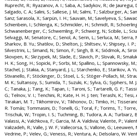
Ruprecht, R.
;
Ryazanov, A. I.
;
Saba, A.
;
Sadykov, R.
;
de Jauregui, 
Salgado, C. A.
;
Salini, S.
;
Sallese, J. M.
;
Salmi, T.
;
Salzburger, A.
;
Sam
Sanz
;
Sarasola, X.
;
Sarpün, I. H.
;
Sauvain, M.
;
Savelyeva, S.
;
Sawad
Schienbein, I.
;
Schlenga, K.
;
Schmickler, H.
;
Schmidt, R.
;
Schoerling
Schwanenberger, C.
;
Schwemling, P.
;
Schwerg, N.
;
Scibile, L.
;
Sciu
Selvaggi, M.
;
Senatore, C.
;
Senol, A.
;
Serin, L.
;
Serluca, M.
;
Serra, 
Sharkov, B. Yu.
;
Shatilov, D.
;
Shelton, J.
;
Shiltsev, V.
;
Shipsey, I. P.
Silvestrini, L.
;
Simand, N.
;
Simon, F.
;
Singh, B. K.
;
Siódmok, A.
;
Siroi
Skovpen, K.
;
Skrzypek, M.
;
Slade, E.
;
Slavich, P.
;
Slovak, R.
;
Smaluk
H. K.
;
Song, H.
;
Sopicki, P.
;
Sorbi, M.
;
Spallino, L.
;
Spannowsky, M.
Stachel, J.
;
Stakia, A.
;
Stanyard, J. L.
;
Starchenko, E.
;
Starikov, A. Yu
Stivanello, F.
;
Stöckinger, D.
;
Stoel, L. S.
;
Stöger-Pollach, M.
;
Stra
M. K.
;
Sultansoy, S.
;
Sumida, T.
;
Suzuki, K.
;
Sylva, G.
;
Syphers, M. J
C.
;
Tanaka, J.
;
Tang, K.
;
Tapan, I.
;
Taroni, S.
;
Tartarelli, G. F.
;
Tassie
G.
;
Telnov, V. I.
;
Tenchini, R.
;
Kate, H. H. J. ten
;
Terashi, K.
;
Tesi, 
Tiirakari, M. T.
;
Tikhomirov, V.
;
Tikhonov, D.
;
Timko, H.
;
Tisserand
R. Tomás
;
Tommasini, D.
;
Tonelli, G.
;
Toral, F.
;
Torims, T.
;
Torre,
Trischuk, W.
;
Tropin, I. S.
;
Tuchming, B.
;
Tudora, A. A.
;
Turbiarz, B
Valassi, A.
;
Valchkova, F.
;
Garcia, M. A. Valdivia
;
Valente, P.
;
Valent
Valizadeh, R.
;
Valle, J. W. F.
;
Vallecorsa, S.
;
Vallone, G.
;
Leeuwen, 
Vedrine, P.
;
Velev, G.
;
Veness, R.
;
Ventura, A.
;
Delsolaro, W. Vent