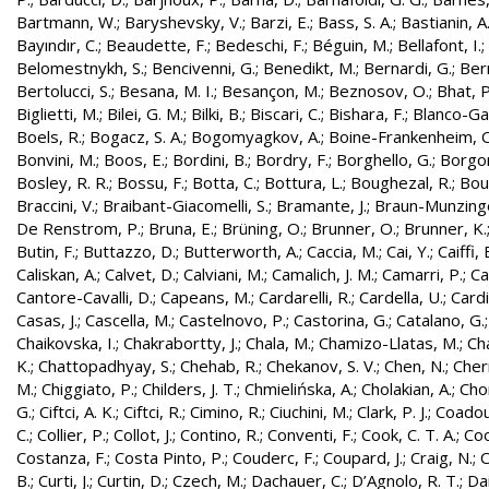
Bartmann, W.
;
Baryshevsky, V.
;
Barzi, E.
;
Bass, S. A.
;
Bastianin, A
Bayındır, C.
;
Beaudette, F.
;
Bedeschi, F.
;
Béguin, M.
;
Bellafont, I.
;
Belomestnykh, S.
;
Bencivenni, G.
;
Benedikt, M.
;
Bernardi, G.
;
Bern
Bertolucci, S.
;
Besana, M. I.
;
Besançon, M.
;
Beznosov, O.
;
Bhat, P
Biglietti, M.
;
Bilei, G. M.
;
Bilki, B.
;
Biscari, C.
;
Bishara, F.
;
Blanco-Gar
Boels, R.
;
Bogacz, S. A.
;
Bogomyagkov, A.
;
Boine-Frankenheim, 
Bonvini, M.
;
Boos, E.
;
Bordini, B.
;
Bordry, F.
;
Borghello, G.
;
Borgon
Bosley, R. R.
;
Bossu, F.
;
Botta, C.
;
Bottura, L.
;
Boughezal, R.
;
Bout
Braccini, V.
;
Braibant-Giacomelli, S.
;
Bramante, J.
;
Braun-Munzinge
De Renstrom, P.
;
Bruna, E.
;
Brüning, O.
;
Brunner, O.
;
Brunner, K.
Butin, F.
;
Buttazzo, D.
;
Butterworth, A.
;
Caccia, M.
;
Cai, Y.
;
Caiffi, 
Caliskan, A.
;
Calvet, D.
;
Calviani, M.
;
Camalich, J. M.
;
Camarri, P.
;
Ca
Cantore-Cavalli, D.
;
Capeans, M.
;
Cardarelli, R.
;
Cardella, U.
;
Cardi
Casas, J.
;
Cascella, M.
;
Castelnovo, P.
;
Castorina, G.
;
Catalano, G.
Chaikovska, I.
;
Chakrabortty, J.
;
Chala, M.
;
Chamizo-Llatas, M.
;
Ch
K.
;
Chattopadhyay, S.
;
Chehab, R.
;
Chekanov, S. V.
;
Chen, N.
;
Cher
M.
;
Chiggiato, P.
;
Childers, J. T.
;
Chmielińska, A.
;
Cholakian, A.
;
Cho
G.
;
Ciftci, A. K.
;
Ciftci, R.
;
Cimino, R.
;
Ciuchini, M.
;
Clark, P. J.
;
Coadou
C.
;
Collier, P.
;
Collot, J.
;
Contino, R.
;
Conventi, F.
;
Cook, C. T. A.
;
Coo
Costanza, F.
;
Costa Pinto, P.
;
Couderc, F.
;
Coupard, J.
;
Craig, N.
;
C
B.
;
Curti, J.
;
Curtin, D.
;
Czech, M.
;
Dachauer, C.
;
D’Agnolo, R. T.
;
Da