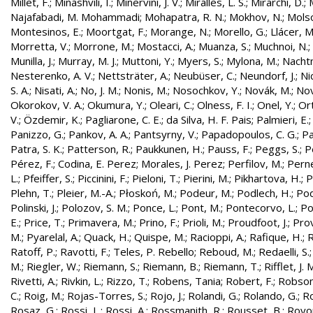
Millet, F.
;
Minashvili, I.
;
Minervini, J. V.
;
Miralles, L. S.
;
Mirarchi, D.
;
Najafabadi, M. Mohammadi
;
Mohapatra, R. N.
;
Mokhov, N.
;
Molso
Montesinos, E.
;
Moortgat, F.
;
Morange, N.
;
Morello, G.
;
Llácer, 
Morretta, V.
;
Morrone, M.
;
Mostacci, A.
;
Muanza, S.
;
Muchnoi, N.
;
Munilla, J.
;
Murray, M. J.
;
Muttoni, Y.
;
Myers, S.
;
Mylona, M.
;
Nachtm
Nesterenko, A. V.
;
Nettsträter, A.
;
Neubüser, C.
;
Neundorf, J.
;
Nic
S. A.
;
Nisati, A.
;
No, J. M.
;
Nonis, M.
;
Nosochkov, Y.
;
Novák, M.
;
Nov
Okorokov, V. A.
;
Okumura, Y.
;
Oleari, C.
;
Olness, F. I.
;
Onel, Y.
;
Ort
V.
;
Özdemir, K.
;
Pagliarone, C. E.
;
da Silva, H. F. Pais
;
Palmieri, E.
Panizzo, G.
;
Pankov, A. A.
;
Pantsyrny, V.
;
Papadopoulos, C. G.
;
Pa
Patra, S. K.
;
Patterson, R.
;
Paukkunen, H.
;
Pauss, F.
;
Peggs, S.
;
P
Pérez, F.
;
Codina, E. Perez
;
Morales, J. Perez
;
Perfilov, M.
;
Pern
L.
;
Pfeiffer, S.
;
Piccinini, F.
;
Pieloni, T.
;
Pierini, M.
;
Pikhartova, H.
;
P
Plehn, T.
;
Pleier, M.-A.
;
Płoskoń, M.
;
Podeur, M.
;
Podlech, H.
;
Pod
Polinski, J.
;
Polozov, S. M.
;
Ponce, L.
;
Pont, M.
;
Pontecorvo, L.
;
Po
E.
;
Price, T.
;
Primavera, M.
;
Prino, F.
;
Prioli, M.
;
Proudfoot, J.
;
Prov
M.
;
Pyarelal, A.
;
Quack, H.
;
Quispe, M.
;
Racioppi, A.
;
Rafique, H.
;
R
Ratoff, P.
;
Ravotti, F.
;
Teles, P. Rebello
;
Reboud, M.
;
Redaelli, S.
M.
;
Riegler, W.
;
Riemann, S.
;
Riemann, B.
;
Riemann, T.
;
Rifflet, J. 
Rivetti, A.
;
Rivkin, L.
;
Rizzo, T.
;
Robens, Tania
;
Robert, F.
;
Robson,
C.
;
Roig, M.
;
Rojas-Torres, S.
;
Rojo, J.
;
Rolandi, G.
;
Rolando, G.
;
Ro
Rosaz, G.
;
Rossi, L.
;
Rossi, A.
;
Rossmanith, R.
;
Rousset, B.
;
Royon