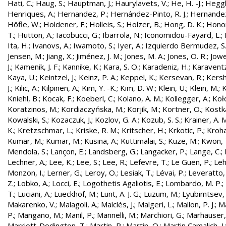
Hati, C.
;
Haug, S.
;
Hauptman, J.
;
Haurylavets, V.
;
He, H. -J.
;
Heggli
Henriques, A.
;
Hernandez, P.
;
Hernández-Pinto, R. J.
;
Hernandez
Höfle, W.
;
Holdener, F.
;
Holleis, S.
;
Holzer, B.
;
Hong, D. K.
;
Honor
T.
;
Hutton, A.
;
Iacobucci, G.
;
Ibarrola, N.
;
Iconomidou-Fayard, L.
;
Ita, H.
;
Ivanovs, A.
;
Iwamoto, S.
;
Iyer, A.
;
Izquierdo Bermudez, S
Jensen, M.
;
Jiang, X.
;
Jiménez, J. M.
;
Jones, M. A.
;
Jones, O. R.
;
Jowe
J.
;
Kamenik, J. F.
;
Kannike, K.
;
Kara, S. O.
;
Karadeniz, H.
;
Karaventz
Kaya, U.
;
Keintzel, J.
;
Keinz, P. A.
;
Keppel, K.
;
Kersevan, R.
;
Kersh
J.
;
Kilic, A.
;
Kilpinen, A.
;
Kim, Y. -K.
;
Kim, D. W.
;
Klein, U.
;
Klein, M.
;
K
Kniehl, B.
;
Kocak, F.
;
Koeberl, C.
;
Kolano, A. M.
;
Kollegger, A.
;
Koło
Koratzinos, M.
;
Kordiaczyńska, M.
;
Korjik, M.
;
Kortner, O.
;
Kostka
Kowalski, S.
;
Kozaczuk, J.
;
Kozlov, G. A.
;
Kozub, S. S.
;
Krainer, A. 
K.
;
Kretzschmar, L.
;
Kriske, R. M.
;
Kritscher, H.
;
Krkotic, P.
;
Kroha
Kumar, M.
;
Kumar, M.
;
Kusina, A.
;
Kuttimalai, S.
;
Kuze, M.
;
Kwon, 
Mendola, S.
;
Lançon, E.
;
Landsberg, G.
;
Langacker, P.
;
Lange, C.
;
Lechner, A.
;
Lee, K.
;
Lee, S.
;
Lee, R.
;
Lefevre, T.
;
Le Guen, P.
;
Leh
Monzon, I.
;
Lerner, G.
;
Leroy, O.
;
Lesiak, T.
;
Lévai, P.
;
Leveratto,
Z.
;
Lobko, A.
;
Locci, E.
;
Logothetis Agaliotis, E.
;
Lombardo, M. P.
;
T.
;
Luciani, A.
;
Lueckhof, M.
;
Lunt, A. J. G.
;
Luzum, M.
;
Lyubimtsev, 
Makarenko, V.
;
Malagoli, A.
;
Malclés, J.
;
Malgeri, L.
;
Mallon, P. J.
;
Ma
P.
;
Mangano, M.
;
Manil, P.
;
Mannelli, M.
;
Marchiori, G.
;
Marhauser,
Marriott-Dodington, T.
;
Martin, R.
;
Martin, O.
;
Martin Camalich, J.