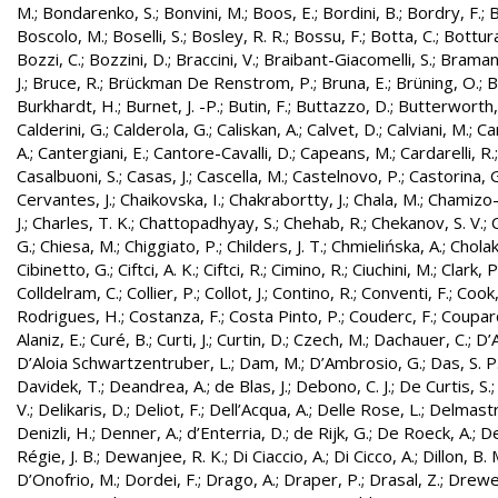
M.
;
Bondarenko, S.
;
Bonvini, M.
;
Boos, E.
;
Bordini, B.
;
Bordry, F.
;
B
Boscolo, M.
;
Boselli, S.
;
Bosley, R. R.
;
Bossu, F.
;
Botta, C.
;
Bottura
Bozzi, C.
;
Bozzini, D.
;
Braccini, V.
;
Braibant-Giacomelli, S.
;
Bramant
J.
;
Bruce, R.
;
Brückman De Renstrom, P.
;
Bruna, E.
;
Brüning, O.
;
B
Burkhardt, H.
;
Burnet, J. -P.
;
Butin, F.
;
Buttazzo, D.
;
Butterworth,
Calderini, G.
;
Calderola, G.
;
Caliskan, A.
;
Calvet, D.
;
Calviani, M.
;
Cam
A.
;
Cantergiani, E.
;
Cantore-Cavalli, D.
;
Capeans, M.
;
Cardarelli, R.
Casalbuoni, S.
;
Casas, J.
;
Cascella, M.
;
Castelnovo, P.
;
Castorina, 
Cervantes, J.
;
Chaikovska, I.
;
Chakrabortty, J.
;
Chala, M.
;
Chamizo-
J.
;
Charles, T. K.
;
Chattopadhyay, S.
;
Chehab, R.
;
Chekanov, S. V.
;
G.
;
Chiesa, M.
;
Chiggiato, P.
;
Childers, J. T.
;
Chmielińska, A.
;
Cholak
Cibinetto, G.
;
Ciftci, A. K.
;
Ciftci, R.
;
Cimino, R.
;
Ciuchini, M.
;
Clark, P.
Colldelram, C.
;
Collier, P.
;
Collot, J.
;
Contino, R.
;
Conventi, F.
;
Cook,
Rodrigues, H.
;
Costanza, F.
;
Costa Pinto, P.
;
Couderc, F.
;
Coupard
Alaniz, E.
;
Curé, B.
;
Curti, J.
;
Curtin, D.
;
Czech, M.
;
Dachauer, C.
;
D’A
D’Aloia Schwartzentruber, L.
;
Dam, M.
;
D’Ambrosio, G.
;
Das, S. P
Davidek, T.
;
Deandrea, A.
;
de Blas, J.
;
Debono, C. J.
;
De Curtis, S.
V.
;
Delikaris, D.
;
Deliot, F.
;
Dell’Acqua, A.
;
Delle Rose, L.
;
Delmastr
Denizli, H.
;
Denner, A.
;
d’Enterria, D.
;
de Rijk, G.
;
De Roeck, A.
;
De
Régie, J. B.
;
Dewanjee, R. K.
;
Di Ciaccio, A.
;
Di Cicco, A.
;
Dillon, B. 
D’Onofrio, M.
;
Dordei, F.
;
Drago, A.
;
Draper, P.
;
Drasal, Z.
;
Drewe