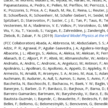
Llácer, M. Moreno
;
Mulders, M.
;
Myska, M.
;
Narain, M.
;
Nisati, A.
;
Papanastasiou, A.
;
Pedro, K.
;
Pellen, M.
;
Perfilov, M.
;
Perrozzi, L
K.
;
Pozzorini, S.
;
Price, A. C.
;
Rauch, M.
;
Re, E.
;
Reina, L.
;
Reuter, J.
B.
;
Schoefbeck, R.
;
Schoenherr, M.
;
Schäfer-Siebert, H.
;
Seidel, M
Spitzbart, D.
;
Starovoitov, P.
;
Suster, C. J. E.
;
Tan, P.
;
Taus, R.
;
Te
Vesterinen, M. A.
;
Vladimirov, V. E.
;
Volkov, P.
;
Vorotnikov, G.
;
Mil
Wu, Y.
;
Xu, T.
;
Yacoob, S.
;
Yazgan, E.
;
Zahreddine, J.
;
Zanderighi, 
Zlebcik, R.
;
Zubair, F. N.
(2019)
Standard Model Physics at the 
(FCC Collaboration)
Abada, A.
;
Abbrescia, M.
;
AbdusSalam, S. S.
;
Adzic, P. R.
;
Agrawal, P.
;
Aguilar-Saavedra, J. A.
;
Aguilera-Verdugo, 
Albacete, J. L.
;
Albergo, S.
;
Alekou, A.
;
Aleksa, M.
;
Aleksan, R.
;
Fer
Allanach, B. C.
;
Allport, P. P.
;
Altınlı, M.
;
Altmannshofer, W.
;
Ambros
Andriatis, A.
;
Andris, C.
;
Andronic, A.
;
Angelucci, M.
;
Antinori, F.
;
An
Apolinário, L.
;
Apollinari, G.
;
Apollonio, A.
;
Appelö, D.
;
Appleby, R. 
Armesto, N.
;
Arnaldi, R.
;
Arsenyev, S. A.
;
Arzeo, M.
;
Asai, S.
;
Aslan
Auchmann, B.
;
Audurier, A.
;
Aull, S.
;
Aumon, S.
;
Aune, S.
;
Avino, F.
;
Bacchetta, N.
;
Bacchiocchi, E.
;
Bachacou, H.
;
Baek, Y. W.
;
Baglin, 
Banerjee, S.
;
Barber, D. P.
;
Barducci, D.
;
Barjhoux, P.
;
Barna, D.
;
Barreiro Guimarães
;
Bartmann, W.
;
Baryshevsky, V.
;
Barzi, E.
;
Ba
Bautista-Guzmán, I.
;
Bayındır, C.
;
Beaudette, F.
;
Bedeschi, F.
;
Bé
Bellini, F.
;
Bellomo, G.
;
Belomestnykh, S.
;
Bencivenni, G.
;
Benedikt