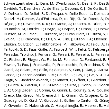
Schwartzentruber, L.
;
Dam, M.
;
D’Ambrosio, G.
;
Das, S. P.
;
DasBa
Davidek, T.
;
Deandrea, A.
;
de Blas, J.
;
Debono, C. J.
;
De Curtis, S.
V.
;
Delikaris, D.
;
Deliot, F.
;
Dell’Acqua, A.
;
Delle Rose, L.
;
Delmastr
Denizli, H.
;
Denner, A.
;
d’Enterria, D.
;
de Rijk, G.
;
De Roeck, A.
;
De
Régie, J. B.
;
Dewanjee, R. K.
;
Di Ciaccio, A.
;
Di Cicco, A.
;
Dillon, B. 
D’Onofrio, M.
;
Dordei, F.
;
Drago, A.
;
Draper, P.
;
Drasal, Z.
;
Drewe
Dünser, M.
;
du Pree, T.
;
Durante, M.
;
Duran Yildiz, H.
;
Dutta, S.
;
D
Ekelof, T.
;
El Khechen, D.
;
Ellis, S. A.
;
Ellis, J.
;
Ellison, J. A.
;
Elsener, 
Etisken, O.
;
Etzion, E.
;
Fabbricatore, P.
;
Falkowski, A.
;
Falou, A.
;
Fa
Fartoukh, S. D.
;
Faus-Golfe, A.
;
Fawcett, W. J.
;
Felici, G.
;
Felsberge
Ferradas Troitino, J.
;
Ferrara, G.
;
Ferrari, R.
;
Ferreira, L.
;
Ferreira
O.
;
Fischer, E.
;
Flieger, W.
;
Florio, M.
;
Fonnesu, D.
;
Fontanesi, E.
;
Fowler, T.
;
Fox, J.
;
Francavilla, P.
;
Franceschini, R.
;
Franchino, S.
;
F
Gaddi, A.
;
Galanti, M.
;
Gallo, E.
;
Ganjour, S.
;
Gao, J.
;
Gao, J.
;
Garcia 
Garzia, I.
;
Gascon-Shotkin, S. M.
;
Gaudio, G.
;
Gay, P.
;
Ge, S. -F.
;
G
Giagu, S.
;
Gianfelice-Wendt, E.
;
Gianotti, F.
;
Giffoni, F.
;
Gilardoni, S
F.
;
Giunta, A.
;
Gladilin, L. K.
;
Glukhov, S.
;
Gluza, J.
;
Gobbi, G.
;
Godda
L. A.
;
Gorgi Zadeh, S.
;
Gorine, G.
;
Gorini, E.
;
Gourlay, S. A.
;
Gouskos
Greco, Ma.
;
Greco, Mi.
;
Grenard, J. -L.
;
Grimm, O.
;
Grojean, C.
;
Gr
Guadagnoli, D.
;
Guidi, V.
;
Guiducci, S.
;
Guillermo Canton, G.
;
Günay
V.
;
Gwenlan, C.
;
Haberstroh, C.
;
Hacışahinoğlu, B.
;
Haerer, B.
;
Hah