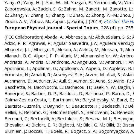
Yang, G.
;
Yang, H. J.
;
Yao, W. -M.
;
Yazgan, E.
;
Yermolchik, V.
;
Yilma
Zaborowska, A.
;
Zadeh, S. G.
;
Zahnd, M.
;
Zanetti, M.
;
Zanotto, L.
;
Z.
;
Zhang, Y.
;
Zhang, C.
;
Zhang, H.
;
Zhao, Z.
;
Zhong, Y. -M.
;
Zhou, J
Zlobin, A. V.
;
Zobov, M.
;
Zupan, J.
;
Zurita, J.
(2019)
FCC-hh: The Ha
European Physical Journal - Special Topics
, 228 (4). pp. 7
(FCC Collaboration)
Abada, A.
;
Abbrescia, M.
;
AbdusSalam, S. S.
;
Adzic, P. R.
;
Agrawal, P.
;
Aguilar-Saavedra, J. A.
;
Aguilera-Verdugo, 
Albacete, J. L.
;
Albergo, S.
;
Alekou, A.
;
Aleksa, M.
;
Aleksan, R.
;
Ale
Allanach, B. C.
;
Allport, P. P.
;
Altınlı, M.
;
Altmannshofer, W.
;
Ambros
Andriatis, A.
;
Andris, C.
;
Andronic, A.
;
Angelucci, M.
;
Antinori, F.
;
An
Apolinário, L.
;
Apollinari, G.
;
Apollonio, A.
;
Appelö, D.
;
Appleby, R. 
Armesto, N.
;
Arnaldi, R.
;
Arsenyev, S. A.
;
Arzeo, M.
;
Asai, S.
;
Aslan
Auchmann, B.
;
Audurier, A.
;
Aull, S.
;
Aumon, S.
;
Aune, S.
;
Avino, F.
;
Bacchetta, N.
;
Bacchiocchi, E.
;
Bachacou, H.
;
Baek, Y. W.
;
Baglin, 
Banerjee, S.
;
Barber, D. P.
;
Barducci, D.
;
Barjhoux, P.
;
Barna, D.
;
Guimarães da Costa, J.
;
Bartmann, W.
;
Baryshevsky, V.
;
Barzi, E.
Bautista-Guzmán, I.
;
Bayındır, C.
;
Beaudette, F.
;
Bedeschi, F.
;
Bé
Bellini, F.
;
Bellomo, G.
;
Belomestnykh, S.
;
Bencivenni, G.
;
Benedikt
Berriaud, C.
;
Bertarelli, A.
;
Bertolucci, S.
;
Besana, M. I.
;
Besançon,
Chevalier, A.
;
Bielert, E. R.
;
Biglietti, M.
;
Bilei, G. M.
;
Bilki, B.
;
Biscar
Blümlein, J.
;
Boccali, T.
;
Boels, R.
;
Bogacz, S. A.
;
Bogomyagkov, A.