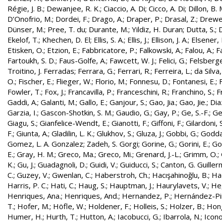
Régie, J. B.
;
Dewanjee, R. K.
;
Ciaccio, A. Di
;
Cicco, A. Di
;
Dillon, B. 
D’Onofrio, M.
;
Dordei, F.
;
Drago, A.
;
Draper, P.
;
Drasal, Z.
;
Drewe
Dünser, M.
;
Pree, T. du
;
Durante, M.
;
Yildiz, H. Duran
;
Dutta, S.
;
D
Ekelof, T.
;
Khechen, D. El
;
Ellis, S. A.
;
Ellis, J.
;
Ellison, J. A.
;
Elsener, 
Etisken, O.
;
Etzion, E.
;
Fabbricatore, P.
;
Falkowski, A.
;
Falou, A.
;
Fa
Fartoukh, S. D.
;
Faus-Golfe, A.
;
Fawcett, W. J.
;
Felici, G.
;
Felsberge
Troitino, J. Ferradas
;
Ferrara, G.
;
Ferrari, R.
;
Ferreira, L.
;
da Silva
O.
;
Fischer, E.
;
Flieger, W.
;
Florio, M.
;
Fonnesu, D.
;
Fontanesi, E.
;
Fowler, T.
;
Fox, J.
;
Francavilla, P.
;
Franceschini, R.
;
Franchino, S.
;
F
Gaddi, A.
;
Galanti, M.
;
Gallo, E.
;
Ganjour, S.
;
Gao, Jia.
;
Gao, Jie.
;
Dia
Garzia, I.
;
Gascon-Shotkin, S. M.
;
Gaudio, G.
;
Gay, P.
;
Ge, S.-F.
;
Ge
Giagu, S.
;
Gianfelice-Wendt, E.
;
Gianotti, F.
;
Giffoni, F.
;
Gilardoni, S
F.
;
Giunta, A.
;
Gladilin, L. K.
;
Glukhov, S.
;
Gluza, J.
;
Gobbi, G.
;
Godda
Gomez, L. A. Gonzalez
;
Zadeh, S. Gorgi
;
Gorine, G.
;
Gorini, E.
;
Gou
E.
;
Gray, H. M.
;
Greco, Ma.
;
Greco, Mi.
;
Grenard, J.-L.
;
Grimm, O.
;
K.
;
Gu, J.
;
Guadagnoli, D.
;
Guidi, V.
;
Guiducci, S.
;
Canton, G. Guille
C.
;
Guzey, V.
;
Gwenlan, C.
;
Haberstroh, Ch.
;
Hacışahinoğlu, B.
;
Ha
Harris, P. C.
;
Hati, C.
;
Haug, S.
;
Hauptman, J.
;
Haurylavets, V.
;
He,
Henriques, Ana.
;
Henriques, And.
;
Hernandez, P.
;
Hernández-Pint
T.
;
Hofer, M.
;
Höfle, W.
;
Holdener, F.
;
Holleis, S.
;
Holzer, B.
;
Hong
Humer, H.
;
Hurth, T.
;
Hutton, A.
;
Iacobucci, G.
;
Ibarrola, N.
;
Icon