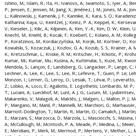
Ishino, M.
;
Islam, R.
;
Ita, H.
;
Ivanovs, A.
;
Iwamoto, S.
;
Iyer, A.
;
Ber
P.
;
Jensen, E.
;
Jensen, M.
;
Jiang, X.
;
Jiménez, J. M.
;
Jones, M. A.
;
Jon
L.
;
Kalinowski, J.
;
Kamenik, J. F.
;
Kannike, K.
;
Kara, S. O.
;
Karadeniz
Katharina
;
Kaya, U.
;
Keintzel, J.
;
Keinz, P. A.
;
Keppel, K.
;
Kersevan
V.
;
Kieseler, J.
;
Kilic, A.
;
Kilpinen, A.
;
Kim, Y.-K.
;
Kim, D. W.
;
Klein, U
Knecht, M.
;
Kniehl, B.
;
Kocak, F.
;
Koeberl, C.
;
Kolano, A. M.
;
Kolleg
P.
;
Koratzinos, M.
;
Kordiaczyńska, M.
;
Korjik, M.
;
Kortner, O.
;
Kos
Kowalski, S.
;
Kozaczuk, J.
;
Kozlov, G. A.
;
Kozub, S. S.
;
Krainer, A. 
K.
;
Kretzschmar, L.
;
Kriske, R. M.
;
Kritscher, H.
;
Krkotic, P.
;
Kroha
Kumar, Mi.
;
Kumar, Mu.
;
Kusina, A.
;
Kuttimalai, S.
;
Kuze, M.
;
Kwon,
Mendola, S.
;
Lançon, E.
;
Landsberg, G.
;
Langacker, P.
;
Lange, C.
;
Lechner, A.
;
Lee, K.
;
Lee, S.
;
Lee, R.
;
Lefevre, T.
;
Guen, P. Le
;
Leh
Monzon, I.
;
Lerner, G.
;
Leroy, O.
;
Lesiak, T.
;
Lévai, P.
;
Leveratto,
Z.
;
Lobko, A.
;
Locci, E.
;
Agaliotis, E. Logothetis
;
Lombardo, M. P.
;
T.
;
Luciani, A.
;
Lueckhof, M.
;
Lunt, A. J. G.
;
Luzum, M.
;
Lyubimtsev, 
Makarenko, V.
;
Malagoli, A.
;
Malclés, J.
;
Malgeri, L.
;
Mallon, P. J.
;
Ma
P.
;
Mangano, M.
;
Manil, P.
;
Mannelli, M.
;
Marchiori, G.
;
Marhauser,
Marriott-Dodington, T.
;
Martin, R.
;
Martin, O.
;
Camalich, J. Martin
E.
;
Marzani, S.
;
Marzocca, D.
;
Marzola, L.
;
Masciocchi, S.
;
Masina, I
A.
;
McCullough, M.
;
McIntosh, P. A.
;
Meade, P.
;
Medina, L.
;
Meier,
E.
;
Meridiani, P.
;
Merk, M.
;
Mermod, P.
;
Mertens, V.
;
Mether, L.
;
M