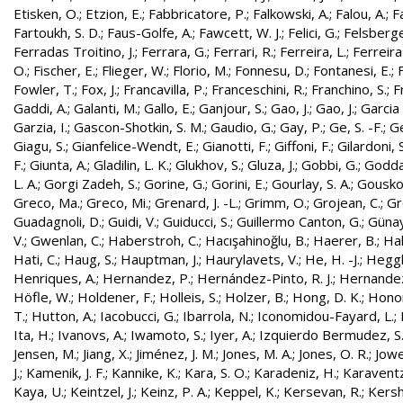
Etisken, O.
;
Etzion, E.
;
Fabbricatore, P.
;
Falkowski, A.
;
Falou, A.
;
Fa
Fartoukh, S. D.
;
Faus-Golfe, A.
;
Fawcett, W. J.
;
Felici, G.
;
Felsberge
Ferradas Troitino, J.
;
Ferrara, G.
;
Ferrari, R.
;
Ferreira, L.
;
Ferreira
O.
;
Fischer, E.
;
Flieger, W.
;
Florio, M.
;
Fonnesu, D.
;
Fontanesi, E.
;
Fowler, T.
;
Fox, J.
;
Francavilla, P.
;
Franceschini, R.
;
Franchino, S.
;
F
Gaddi, A.
;
Galanti, M.
;
Gallo, E.
;
Ganjour, S.
;
Gao, J.
;
Gao, J.
;
Garcia 
Garzia, I.
;
Gascon-Shotkin, S. M.
;
Gaudio, G.
;
Gay, P.
;
Ge, S. -F.
;
G
Giagu, S.
;
Gianfelice-Wendt, E.
;
Gianotti, F.
;
Giffoni, F.
;
Gilardoni, S
F.
;
Giunta, A.
;
Gladilin, L. K.
;
Glukhov, S.
;
Gluza, J.
;
Gobbi, G.
;
Godda
L. A.
;
Gorgi Zadeh, S.
;
Gorine, G.
;
Gorini, E.
;
Gourlay, S. A.
;
Gouskos
Greco, Ma.
;
Greco, Mi.
;
Grenard, J. -L.
;
Grimm, O.
;
Grojean, C.
;
Gr
Guadagnoli, D.
;
Guidi, V.
;
Guiducci, S.
;
Guillermo Canton, G.
;
Günay
V.
;
Gwenlan, C.
;
Haberstroh, C.
;
Hacışahinoğlu, B.
;
Haerer, B.
;
Hah
Hati, C.
;
Haug, S.
;
Hauptman, J.
;
Haurylavets, V.
;
He, H. -J.
;
Heggli
Henriques, A.
;
Hernandez, P.
;
Hernández-Pinto, R. J.
;
Hernandez
Höfle, W.
;
Holdener, F.
;
Holleis, S.
;
Holzer, B.
;
Hong, D. K.
;
Honor
T.
;
Hutton, A.
;
Iacobucci, G.
;
Ibarrola, N.
;
Iconomidou-Fayard, L.
;
Ita, H.
;
Ivanovs, A.
;
Iwamoto, S.
;
Iyer, A.
;
Izquierdo Bermudez, S
Jensen, M.
;
Jiang, X.
;
Jiménez, J. M.
;
Jones, M. A.
;
Jones, O. R.
;
Jowe
J.
;
Kamenik, J. F.
;
Kannike, K.
;
Kara, S. O.
;
Karadeniz, H.
;
Karaventz
Kaya, U.
;
Keintzel, J.
;
Keinz, P. A.
;
Keppel, K.
;
Kersevan, R.
;
Kersh