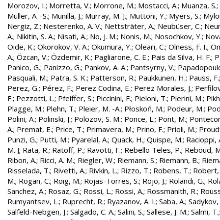
Morozov, I.
;
Morretta, V.
;
Morrone, M.
;
Mostacci, A.
;
Muanza, S.
;
Müller, A. -S.
;
Munilla, J.
;
Murray, M. J.
;
Muttoni, Y.
;
Myers, S.
;
Mylo
Nergiz, Z.
;
Nesterenko, A. V.
;
Nettsträter, A.
;
Neubüser, C.
;
Neun
A.
;
Nikitin, S. A.
;
Nisati, A.
;
No, J. M.
;
Nonis, M.
;
Nosochkov, Y.
;
Nová
Oide, K.
;
Okorokov, V. A.
;
Okumura, Y.
;
Oleari, C.
;
Olness, F. I.
;
On
A.
;
Özcan, V.
;
Özdemir, K.
;
Pagliarone, C. E.
;
Pais da Silva, H. F.
;
P
Panico, G.
;
Panizzo, G.
;
Pankov, A. A.
;
Pantsyrny, V.
;
Papadopoulo
Pasquali, M.
;
Patra, S. K.
;
Patterson, R.
;
Paukkunen, H.
;
Pauss, F.
Perez, G.
;
Pérez, F.
;
Perez Codina, E.
;
Perez Morales, J.
;
Perfilo
F.
;
Pezzotti, L.
;
Pfeiffer, S.
;
Piccinini, F.
;
Pieloni, T.
;
Pierini, M.
;
Pikh
Plagge, M.
;
Plehn, T.
;
Pleier, M. -A.
;
Płoskoń, M.
;
Podeur, M.
;
Pod
Polini, A.
;
Polinski, J.
;
Polozov, S. M.
;
Ponce, L.
;
Pont, M.
;
Pontecor
A.
;
Premat, E.
;
Price, T.
;
Primavera, M.
;
Prino, F.
;
Prioli, M.
;
Proudf
Punzi, G.
;
Putti, M.
;
Pyarelal, A.
;
Quack, H.
;
Quispe, M.
;
Racioppi, 
M. J
;
Rata, R.
;
Ratoff, P.
;
Ravotti, F.
;
Rebello Teles, P.
;
Reboud, M
Ribon, A.
;
Ricci, A. M.
;
Riegler, W.
;
Riemann, S.
;
Riemann, B.
;
Riema
Risselada, T.
;
Rivetti, A.
;
Rivkin, L.
;
Rizzo, T.
;
Robens, T.
;
Robert, 
M.
;
Rogan, C.
;
Roig, M.
;
Rojas-Torres, S.
;
Rojo, J.
;
Rolandi, G.
;
Rol
Sanchez, A.
;
Rosaz, G.
;
Rossi, L.
;
Rossi, A.
;
Rossmanith, R.
;
Rouss
Rumyantsev, L.
;
Ruprecht, R.
;
Ryazanov, A. I.
;
Saba, A.
;
Sadykov, 
Salfeld-Nebgen, J.
;
Salgado, C. A.
;
Salini, S.
;
Sallese, J. M.
;
Salmi, T.