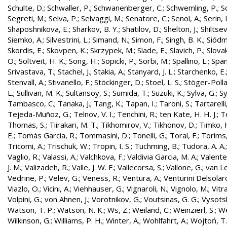
Schulte, D.
;
Schwaller, P.
;
Schwanenberger, C.
;
Schwemling, P.
;
S
Segreti, M.
;
Selva, P.
;
Selvaggi, M.
;
Senatore, C.
;
Senol, A.
;
Serin, 
Shaposhnikova, E.
;
Sharkov, B. Y.
;
Shatilov, D.
;
Shelton, J.
;
Shiltsev
Siemko, A.
;
Silvestrini, L.
;
Simand, N.
;
Simon, F.
;
Singh, B. K.
;
Siódm
Skordis, E.
;
Skovpen, K.
;
Skrzypek, M.
;
Slade, E.
;
Slavich, P.
;
Slovak
O.
;
Soltveit, H. K.
;
Song, H.
;
Sopicki, P.
;
Sorbi, M.
;
Spallino, L.
;
Spa
Srivastava, T.
;
Stachel, J.
;
Stakia, A.
;
Stanyard, J. L.
;
Starchenko, E.
Stenvall, A.
;
Stivanello, F.
;
Stöckinger, D.
;
Stoel, L. S.
;
Stöger-Polla
L.
;
Sullivan, M. K.
;
Sultansoy, S.
;
Sumida, T.
;
Suzuki, K.
;
Sylva, G.
;
Sy
Tambasco, C.
;
Tanaka, J.
;
Tang, K.
;
Tapan, I.
;
Taroni, S.
;
Tartarelli
Tejeda-Muñoz, G.
;
Telnov, V. I.
;
Tenchini, R.
;
ten Kate, H. H. J.
;
T
Thomas, S.
;
Tiirakari, M. T.
;
Tikhomirov, V.
;
Tikhonov, D.
;
Timko, 
E.
;
Tomás Garcia, R.
;
Tommasini, D.
;
Tonelli, G.
;
Toral, F.
;
Torims,
Tricomi, A.
;
Trischuk, W.
;
Tropin, I. S.
;
Tuchming, B.
;
Tudora, A. A.
Vaglio, R.
;
Valassi, A.
;
Valchkova, F.
;
Valdivia Garcia, M. A.
;
Valente
J. M.
;
Valizadeh, R.
;
Valle, J. W. F.
;
Vallecorsa, S.
;
Vallone, G.
;
van L
Vedrine, P.
;
Velev, G.
;
Veness, R.
;
Ventura, A.
;
Venturini Delsolar
Viazlo, O.
;
Vicini, A.
;
Viehhauser, G.
;
Vignaroli, N.
;
Vignolo, M.
;
Vitr
Volpini, G.
;
von Ahnen, J.
;
Vorotnikov, G.
;
Voutsinas, G. G.
;
Vysotsk
Watson, T. P.
;
Watson, N. K.
;
Ws, Z.
;
Weiland, C.
;
Weinzierl, S.
;
We
Wilkinson, G.
;
Williams, P. H.
;
Winter, A.
;
Wohlfahrt, A.
;
Wojtoń, T.