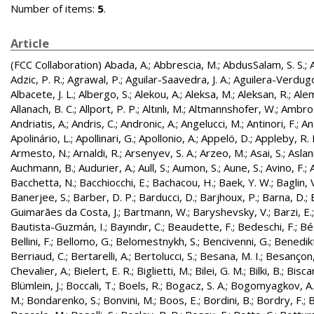
Number of items:
5
.
Article
(FCC Collaboration)
Abada, A.
;
Abbrescia, M.
;
AbdusSalam, S. S.
;
Adzic, P. R.
;
Agrawal, P.
;
Aguilar-Saavedra, J. A.
;
Aguilera-Verdugo, 
Albacete, J. L.
;
Albergo, S.
;
Alekou, A.
;
Aleksa, M.
;
Aleksan, R.
;
Ale
Allanach, B. C.
;
Allport, P. P.
;
Altınlı, M.
;
Altmannshofer, W.
;
Ambros
Andriatis, A.
;
Andris, C.
;
Andronic, A.
;
Angelucci, M.
;
Antinori, F.
;
An
Apolinário, L.
;
Apollinari, G.
;
Apollonio, A.
;
Appelö, D.
;
Appleby, R. 
Armesto, N.
;
Arnaldi, R.
;
Arsenyev, S. A.
;
Arzeo, M.
;
Asai, S.
;
Aslan
Auchmann, B.
;
Audurier, A.
;
Aull, S.
;
Aumon, S.
;
Aune, S.
;
Avino, F.
;
Bacchetta, N.
;
Bacchiocchi, E.
;
Bachacou, H.
;
Baek, Y. W.
;
Baglin, 
Banerjee, S.
;
Barber, D. P.
;
Barducci, D.
;
Barjhoux, P.
;
Barna, D.
;
Guimarães da Costa, J.
;
Bartmann, W.
;
Baryshevsky, V.
;
Barzi, E.
Bautista-Guzmán, I.
;
Bayındır, C.
;
Beaudette, F.
;
Bedeschi, F.
;
Bé
Bellini, F.
;
Bellomo, G.
;
Belomestnykh, S.
;
Bencivenni, G.
;
Benedikt
Berriaud, C.
;
Bertarelli, A.
;
Bertolucci, S.
;
Besana, M. I.
;
Besançon,
Chevalier, A.
;
Bielert, E. R.
;
Biglietti, M.
;
Bilei, G. M.
;
Bilki, B.
;
Biscar
Blümlein, J.
;
Boccali, T.
;
Boels, R.
;
Bogacz, S. A.
;
Bogomyagkov, A.
M.
;
Bondarenko, S.
;
Bonvini, M.
;
Boos, E.
;
Bordini, B.
;
Bordry, F.
;
B