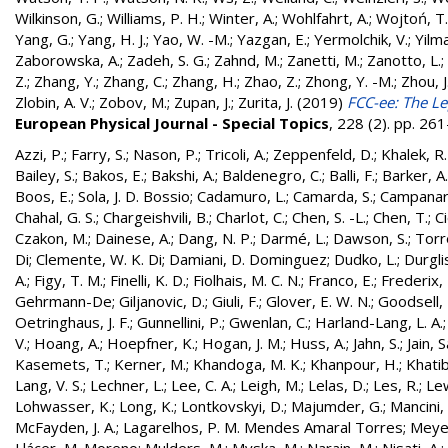
Wilkinson, G.
;
Williams, P. H.
;
Winter, A.
;
Wohlfahrt, A.
;
Wojtoń, T.
Yang, G.
;
Yang, H. J.
;
Yao, W. -M.
;
Yazgan, E.
;
Yermolchik, V.
;
Yilma
Zaborowska, A.
;
Zadeh, S. G.
;
Zahnd, M.
;
Zanetti, M.
;
Zanotto, L.
;
Z.
;
Zhang, Y.
;
Zhang, C.
;
Zhang, H.
;
Zhao, Z.
;
Zhong, Y. -M.
;
Zhou, J
Zlobin, A. V.
;
Zobov, M.
;
Zupan, J.
;
Zurita, J.
(2019)
FCC-ee: The Le
European Physical Journal - Special Topics
, 228 (2). pp. 2
Azzi, P.
;
Farry, S.
;
Nason, P.
;
Tricoli, A.
;
Zeppenfeld, D.
;
Khalek, R
Bailey, S.
;
Bakos, E.
;
Bakshi, A.
;
Baldenegro, C.
;
Balli, F.
;
Barker, A.
Boos, E.
;
Sola, J. D. Bossio
;
Cadamuro, L.
;
Camarda, S.
;
Campanari
Chahal, G. S.
;
Chargeishvili, B.
;
Charlot, C.
;
Chen, S. -L.
;
Chen, T.
;
Ci
Czakon, M.
;
Dainese, A.
;
Dang, N. P.
;
Darmé, L.
;
Dawson, S.
;
Torr
Di
;
Clemente, W. K. Di
;
Damiani, D. Dominguez
;
Dudko, L.
;
Durglis
A.
;
Figy, T. M.
;
Finelli, K. D.
;
Fiolhais, M. C. N.
;
Franco, E.
;
Frederix, 
Gehrmann-De
;
Giljanovic, D.
;
Giuli, F.
;
Glover, E. W. N.
;
Goodsell, 
Oetringhaus, J. F.
;
Gunnellini, P.
;
Gwenlan, C.
;
Harland-Lang, L. A.
V.
;
Hoang, A.
;
Hoepfner, K.
;
Hogan, J. M.
;
Huss, A.
;
Jahn, S.
;
Jain, S
Kasemets, T.
;
Kerner, M.
;
Khandoga, M. K.
;
Khanpour, H.
;
Khatibi
Lang, V. S.
;
Lechner, L.
;
Lee, C. A.
;
Leigh, M.
;
Lelas, D.
;
Les, R.
;
Lew
Lohwasser, K.
;
Long, K.
;
Lontkovskyi, D.
;
Majumder, G.
;
Mancini,
McFayden, J. A.
;
Lagarelhos, P. M. Mendes Amaral Torres
;
Meyer