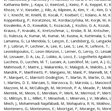
Katharina Behr, J.
;
Kaya, U.
;
Keintzel, J.
;
Keinz, P. A.
;
Keppel, K.
;
K
Khoze, V. V.
;
Kieseler, J.
;
Kilic, A.
;
Kilpinen, A.
;
Kim, Y. -K.
;
Kim, D. 
V. I.
;
Knecht, M.
;
Kniehl, B.
;
Kocak, F.
;
Koeberl, C.
;
Kolano, A. M.
;
K
Koppenburg, P.
;
Koratzinos, M.
;
Kordiaczyńska, M.
;
Korjik, M.
;
K
Kovalenko, A. D.
;
Kowalski, S.
;
Kozaczuk, J.
;
Kozlov, G. A.
;
Kozub, S
Krauss, F.
;
Kravalis, K.
;
Kretzschmar, L.
;
Kriske, R. M.
;
Kritscher,
G.
;
Kulesza, A.
;
Kumar, M.
;
Kumar, M.
;
Kusina, A.
;
Kuttimalai, S.
;
K
Lamanna, G.
;
La Mendola, S.
;
Lançon, E.
;
Landsberg, G.
;
Langacke
P. J.
;
Lebrun, P.
;
Lechner, A.
;
Lee, K.
;
Lee, S.
;
Lee, R.
;
Lefevre, T.
;
Leonidopoulos, C.
;
Leon-Monzon, I.
;
Lerner, G.
;
Leroy, O.
;
Lesiak
M.
;
Lissauer, D. A.
;
Liu, Z.
;
Lobko, A.
;
Locci, E.
;
Logothetis Agaliotis
Lucchesi, D.
;
Lucchini, M. T.
;
Luciani, A.
;
Lueckhof, M.
;
Lunt, A. J. G.
Mahmoudi, F.
;
Maitre, J.
;
Makarenko, V.
;
Malagoli, A.
;
Malclés, J.
;
M
Mandrik, P.
;
Manfrinetti, P.
;
Mangano, M.
;
Manil, P.
;
Mannelli, M.
;
P.
;
Marquet, C.
;
Marriott-Dodington, T.
;
Martin, R.
;
Martin, O.
;
Ma
I.
;
Martins, D. E.
;
Marzani, S.
;
Marzocca, D.
;
Marzola, L.
;
Masciocch
Mazzoni, M. A.
;
McCullough, M.
;
McIntosh, P. A.
;
Meade, P.
;
Medin
Mentink, M.
;
Meoni, E.
;
Meridiani, P.
;
Merk, M.
;
Mermod, P.
;
Merte
G.
;
Militsyn, B. L.
;
Millet, F.
;
Minashvili, I.
;
Minervini, J. V.
;
Miralles, L
Mnich, J.
;
Mohammadi Najafabadi, M.
;
Mohapatra, R. N.
;
Mokhov,
Montenero, G.
;
Montesinos, E.
;
Moortgat, F.
;
Morange, N.
;
Morel