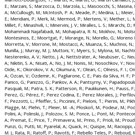
E.
;
Marzani, S.
;
Marzocca, D.
;
Marzola, L.
;
Masciocchi, S.
;
Masina, I
A.
;
McCullough, M.
;
McIntosh, P. A.
;
Meade, P.
;
Medina, L.
;
Meier,
E.
;
Meridiani, P.
;
Merk, M.
;
Mermod, P.
;
Mertens, V.
;
Mether, L.
;
M
Millet, F.
;
Minashvili, I.
;
Minervini, J. V.
;
Miralles, L. S.
;
Mirarchi, D.
;
Mohammadi Najafabadi, M.
;
Mohapatra, R. N.
;
Mokhov, N.
;
Molso
Montesinos, E.
;
Moortgat, F.
;
Morange, N.
;
Morello, G.
;
Moreno L
Morretta, V.
;
Morrone, M.
;
Mostacci, A.
;
Muanza, S.
;
Muchnoi, N.
;
Munilla, J.
;
Murray, M. J.
;
Muttoni, Y.
;
Myers, S.
;
Mylona, M.
;
Nachtm
Nesterenko, A. V.
;
Netto, J. A.
;
Nettsträter, A.
;
Neubüser, C.
;
Neu
A.
;
Nikitin, S. A.
;
Nisati, A.
;
No, J. M.
;
Nonis, M.
;
Nosochkov, Y.
;
Nová
Oide, K.
;
Okorokov, V. A.
;
Okumura, Y.
;
Oleari, C.
;
Olness, F. I.
;
On
A.
;
Özcan, V.
;
Özdemir, K.
;
Pagliarone, C. E.
;
Pais da Silva, H. F.
;
P
Panico, G.
;
Panizzo, G.
;
Pankov, A. A.
;
Pantsyrny, V.
;
Papadopoulo
Pasquali, M.
;
Patra, S. K.
;
Patterson, R.
;
Paukkunen, H.
;
Pauss, F.
Perez, G.
;
Pérez, F.
;
Perez Codina, E.
;
Perez Morales, J.
;
Perfilo
F.
;
Pezzotti, L.
;
Pfeiffer, S.
;
Piccinini, F.
;
Pieloni, T.
;
Pierini, M.
;
Pikh
Plagge, M.
;
Plehn, T.
;
Pleier, M. -A.
;
Płoskoń, M.
;
Podeur, M.
;
Pod
Polini, A.
;
Polinski, J.
;
Polozov, S. M.
;
Ponce, L.
;
Pont, M.
;
Pontecor
A.
;
Premat, E.
;
Price, T.
;
Primavera, M.
;
Prino, F.
;
Prioli, M.
;
Proudf
Punzi, G.
;
Putti, M.
;
Pyarelal, A.
;
Quack, H.
;
Quispe, M.
;
Racioppi, 
M. J.
;
Rata, R.
;
Ratoff, P.
;
Ravotti, F.
;
Rebello Teles, P.
;
Reboud, 