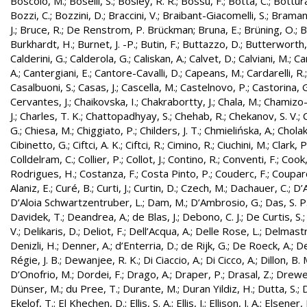
Boscolo, M.
;
Boselli, S.
;
Bosley, R. R.
;
Bossu, F.
;
Botta, C.
;
Bottura
Bozzi, C.
;
Bozzini, D.
;
Braccini, V.
;
Braibant-Giacomelli, S.
;
Bramant
J.
;
Bruce, R.
;
De Renstrom, P. Brückman
;
Bruna, E.
;
Brüning, O.
;
B
Burkhardt, H.
;
Burnet, J. -P.
;
Butin, F.
;
Buttazzo, D.
;
Butterworth,
Calderini, G.
;
Calderola, G.
;
Caliskan, A.
;
Calvet, D.
;
Calviani, M.
;
Cam
A.
;
Cantergiani, E.
;
Cantore-Cavalli, D.
;
Capeans, M.
;
Cardarelli, R.
Casalbuoni, S.
;
Casas, J.
;
Cascella, M.
;
Castelnovo, P.
;
Castorina, 
Cervantes, J.
;
Chaikovska, I.
;
Chakrabortty, J.
;
Chala, M.
;
Chamizo-
J.
;
Charles, T. K.
;
Chattopadhyay, S.
;
Chehab, R.
;
Chekanov, S. V.
;
G.
;
Chiesa, M.
;
Chiggiato, P.
;
Childers, J. T.
;
Chmielińska, A.
;
Cholak
Cibinetto, G.
;
Ciftci, A. K.
;
Ciftci, R.
;
Cimino, R.
;
Ciuchini, M.
;
Clark, P.
Colldelram, C.
;
Collier, P.
;
Collot, J.
;
Contino, R.
;
Conventi, F.
;
Cook,
Rodrigues, H.
;
Costanza, F.
;
Costa Pinto, P.
;
Couderc, F.
;
Coupard
Alaniz, E.
;
Curé, B.
;
Curti, J.
;
Curtin, D.
;
Czech, M.
;
Dachauer, C.
;
D’A
D’Aloia Schwartzentruber, L.
;
Dam, M.
;
D’Ambrosio, G.
;
Das, S. P
Davidek, T.
;
Deandrea, A.
;
de Blas, J.
;
Debono, C. J.
;
De Curtis, S.
V.
;
Delikaris, D.
;
Deliot, F.
;
Dell’Acqua, A.
;
Delle Rose, L.
;
Delmastr
Denizli, H.
;
Denner, A.
;
d’Enterria, D.
;
de Rijk, G.
;
De Roeck, A.
;
De
Régie, J. B.
;
Dewanjee, R. K.
;
Di Ciaccio, A.
;
Di Cicco, A.
;
Dillon, B. 
D’Onofrio, M.
;
Dordei, F.
;
Drago, A.
;
Draper, P.
;
Drasal, Z.
;
Drewe
Dünser, M.
;
du Pree, T.
;
Durante, M.
;
Duran Yildiz, H.
;
Dutta, S.
;
D
Ekelof, T.
;
El Khechen, D.
;
Ellis, S. A.
;
Ellis, J.
;
Ellison, J. A.
;
Elsener, 