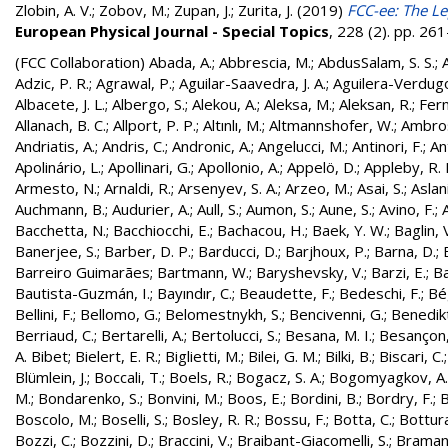
Zlobin, A. V.
;
Zobov, M.
;
Zupan, J.
;
Zurita, J.
(2019)
FCC-ee: The Le
European Physical Journal - Special Topics
, 228 (2). pp. 2
(FCC Collaboration)
Abada, A.
;
Abbrescia, M.
;
AbdusSalam, S. S.
;
Adzic, P. R.
;
Agrawal, P.
;
Aguilar-Saavedra, J. A.
;
Aguilera-Verdugo, 
Albacete, J. L.
;
Albergo, S.
;
Alekou, A.
;
Aleksa, M.
;
Aleksan, R.
;
Fer
Allanach, B. C.
;
Allport, P. P.
;
Altınlı, M.
;
Altmannshofer, W.
;
Ambros
Andriatis, A.
;
Andris, C.
;
Andronic, A.
;
Angelucci, M.
;
Antinori, F.
;
An
Apolinário, L.
;
Apollinari, G.
;
Apollonio, A.
;
Appelö, D.
;
Appleby, R. 
Armesto, N.
;
Arnaldi, R.
;
Arsenyev, S. A.
;
Arzeo, M.
;
Asai, S.
;
Aslan
Auchmann, B.
;
Audurier, A.
;
Aull, S.
;
Aumon, S.
;
Aune, S.
;
Avino, F.
;
Bacchetta, N.
;
Bacchiocchi, E.
;
Bachacou, H.
;
Baek, Y. W.
;
Baglin, 
Banerjee, S.
;
Barber, D. P.
;
Barducci, D.
;
Barjhoux, P.
;
Barna, D.
;
Barreiro Guimarães
;
Bartmann, W.
;
Baryshevsky, V.
;
Barzi, E.
;
Ba
Bautista-Guzmán, I.
;
Bayındır, C.
;
Beaudette, F.
;
Bedeschi, F.
;
Bé
Bellini, F.
;
Bellomo, G.
;
Belomestnykh, S.
;
Bencivenni, G.
;
Benedikt
Berriaud, C.
;
Bertarelli, A.
;
Bertolucci, S.
;
Besana, M. I.
;
Besançon,
A. Bibet
;
Bielert, E. R.
;
Biglietti, M.
;
Bilei, G. M.
;
Bilki, B.
;
Biscari, C.
Blümlein, J.
;
Boccali, T.
;
Boels, R.
;
Bogacz, S. A.
;
Bogomyagkov, A.
M.
;
Bondarenko, S.
;
Bonvini, M.
;
Boos, E.
;
Bordini, B.
;
Bordry, F.
;
B
Boscolo, M.
;
Boselli, S.
;
Bosley, R. R.
;
Bossu, F.
;
Botta, C.
;
Bottura
Bozzi, C.
;
Bozzini, D.
;
Braccini, V.
;
Braibant-Giacomelli, S.
;
Bramant