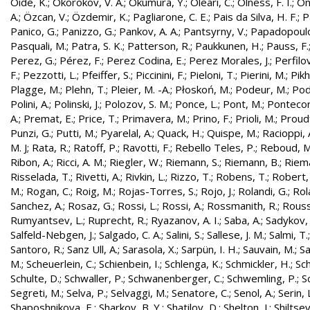
Oide, K.
;
Okorokov, V. A.
;
Okumura, Y.
;
Oleari, C.
;
Olness, F. I.
;
On
A.
;
Özcan, V.
;
Özdemir, K.
;
Pagliarone, C. E.
;
Pais da Silva, H. F.
;
P
Panico, G.
;
Panizzo, G.
;
Pankov, A. A.
;
Pantsyrny, V.
;
Papadopoulo
Pasquali, M.
;
Patra, S. K.
;
Patterson, R.
;
Paukkunen, H.
;
Pauss, F.
Perez, G.
;
Pérez, F.
;
Perez Codina, E.
;
Perez Morales, J.
;
Perfilo
F.
;
Pezzotti, L.
;
Pfeiffer, S.
;
Piccinini, F.
;
Pieloni, T.
;
Pierini, M.
;
Pikh
Plagge, M.
;
Plehn, T.
;
Pleier, M. -A.
;
Płoskoń, M.
;
Podeur, M.
;
Pod
Polini, A.
;
Polinski, J.
;
Polozov, S. M.
;
Ponce, L.
;
Pont, M.
;
Pontecor
A.
;
Premat, E.
;
Price, T.
;
Primavera, M.
;
Prino, F.
;
Prioli, M.
;
Proudf
Punzi, G.
;
Putti, M.
;
Pyarelal, A.
;
Quack, H.
;
Quispe, M.
;
Racioppi, 
M. J
;
Rata, R.
;
Ratoff, P.
;
Ravotti, F.
;
Rebello Teles, P.
;
Reboud, M
Ribon, A.
;
Ricci, A. M.
;
Riegler, W.
;
Riemann, S.
;
Riemann, B.
;
Riema
Risselada, T.
;
Rivetti, A.
;
Rivkin, L.
;
Rizzo, T.
;
Robens, T.
;
Robert, 
M.
;
Rogan, C.
;
Roig, M.
;
Rojas-Torres, S.
;
Rojo, J.
;
Rolandi, G.
;
Rol
Sanchez, A.
;
Rosaz, G.
;
Rossi, L.
;
Rossi, A.
;
Rossmanith, R.
;
Rouss
Rumyantsev, L.
;
Ruprecht, R.
;
Ryazanov, A. I.
;
Saba, A.
;
Sadykov, 
Salfeld-Nebgen, J.
;
Salgado, C. A.
;
Salini, S.
;
Sallese, J. M.
;
Salmi, T.
Santoro, R.
;
Sanz Ull, A.
;
Sarasola, X.
;
Sarpün, I. H.
;
Sauvain, M.
;
Sa
M.
;
Scheuerlein, C.
;
Schienbein, I.
;
Schlenga, K.
;
Schmickler, H.
;
Sch
Schulte, D.
;
Schwaller, P.
;
Schwanenberger, C.
;
Schwemling, P.
;
S
Segreti, M.
;
Selva, P.
;
Selvaggi, M.
;
Senatore, C.
;
Senol, A.
;
Serin, 
Shaposhnikova, E.
;
Sharkov, B. Y.
;
Shatilov, D.
;
Shelton, J.
;
Shiltsev