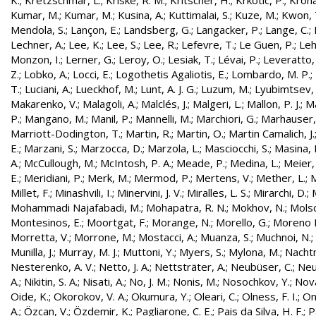
K.
;
Kretzschmar, L.
;
Kriske, R. M.
;
Kritscher, H.
;
Krkotic, P.
;
Kroha
Kumar, M.
;
Kumar, M.
;
Kusina, A.
;
Kuttimalai, S.
;
Kuze, M.
;
Kwon, 
Mendola, S.
;
Lançon, E.
;
Landsberg, G.
;
Langacker, P.
;
Lange, C.
;
Lechner, A.
;
Lee, K.
;
Lee, S.
;
Lee, R.
;
Lefevre, T.
;
Le Guen, P.
;
Leh
Monzon, I.
;
Lerner, G.
;
Leroy, O.
;
Lesiak, T.
;
Lévai, P.
;
Leveratto,
Z.
;
Lobko, A.
;
Locci, E.
;
Logothetis Agaliotis, E.
;
Lombardo, M. P.
;
T.
;
Luciani, A.
;
Lueckhof, M.
;
Lunt, A. J. G.
;
Luzum, M.
;
Lyubimtsev, 
Makarenko, V.
;
Malagoli, A.
;
Malclés, J.
;
Malgeri, L.
;
Mallon, P. J.
;
Ma
P.
;
Mangano, M.
;
Manil, P.
;
Mannelli, M.
;
Marchiori, G.
;
Marhauser,
Marriott-Dodington, T.
;
Martin, R.
;
Martin, O.
;
Martin Camalich, J.
E.
;
Marzani, S.
;
Marzocca, D.
;
Marzola, L.
;
Masciocchi, S.
;
Masina, I
A.
;
McCullough, M.
;
McIntosh, P. A.
;
Meade, P.
;
Medina, L.
;
Meier,
E.
;
Meridiani, P.
;
Merk, M.
;
Mermod, P.
;
Mertens, V.
;
Mether, L.
;
M
Millet, F.
;
Minashvili, I.
;
Minervini, J. V.
;
Miralles, L. S.
;
Mirarchi, D.
;
Mohammadi Najafabadi, M.
;
Mohapatra, R. N.
;
Mokhov, N.
;
Molso
Montesinos, E.
;
Moortgat, F.
;
Morange, N.
;
Morello, G.
;
Moreno L
Morretta, V.
;
Morrone, M.
;
Mostacci, A.
;
Muanza, S.
;
Muchnoi, N.
;
Munilla, J.
;
Murray, M. J.
;
Muttoni, Y.
;
Myers, S.
;
Mylona, M.
;
Nachtm
Nesterenko, A. V.
;
Netto, J. A.
;
Nettsträter, A.
;
Neubüser, C.
;
Neu
A.
;
Nikitin, S. A.
;
Nisati, A.
;
No, J. M.
;
Nonis, M.
;
Nosochkov, Y.
;
Nová
Oide, K.
;
Okorokov, V. A.
;
Okumura, Y.
;
Oleari, C.
;
Olness, F. I.
;
On
A.
;
Özcan, V.
;
Özdemir, K.
;
Pagliarone, C. E.
;
Pais da Silva, H. F.
;
P