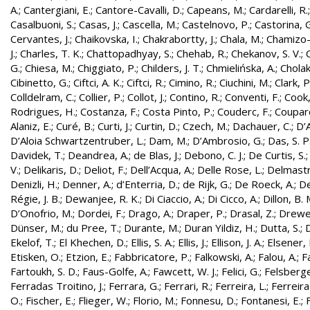
A.
;
Cantergiani, E.
;
Cantore-Cavalli, D.
;
Capeans, M.
;
Cardarelli, R.
Casalbuoni, S.
;
Casas, J.
;
Cascella, M.
;
Castelnovo, P.
;
Castorina, 
Cervantes, J.
;
Chaikovska, I.
;
Chakrabortty, J.
;
Chala, M.
;
Chamizo-
J.
;
Charles, T. K.
;
Chattopadhyay, S.
;
Chehab, R.
;
Chekanov, S. V.
;
G.
;
Chiesa, M.
;
Chiggiato, P.
;
Childers, J. T.
;
Chmielińska, A.
;
Cholak
Cibinetto, G.
;
Ciftci, A. K.
;
Ciftci, R.
;
Cimino, R.
;
Ciuchini, M.
;
Clark, P.
Colldelram, C.
;
Collier, P.
;
Collot, J.
;
Contino, R.
;
Conventi, F.
;
Cook,
Rodrigues, H.
;
Costanza, F.
;
Costa Pinto, P.
;
Couderc, F.
;
Coupard
Alaniz, E.
;
Curé, B.
;
Curti, J.
;
Curtin, D.
;
Czech, M.
;
Dachauer, C.
;
D’A
D’Aloia Schwartzentruber, L.
;
Dam, M.
;
D’Ambrosio, G.
;
Das, S. P
Davidek, T.
;
Deandrea, A.
;
de Blas, J.
;
Debono, C. J.
;
De Curtis, S.
V.
;
Delikaris, D.
;
Deliot, F.
;
Dell’Acqua, A.
;
Delle Rose, L.
;
Delmastr
Denizli, H.
;
Denner, A.
;
d’Enterria, D.
;
de Rijk, G.
;
De Roeck, A.
;
De
Régie, J. B.
;
Dewanjee, R. K.
;
Di Ciaccio, A.
;
Di Cicco, A.
;
Dillon, B. 
D’Onofrio, M.
;
Dordei, F.
;
Drago, A.
;
Draper, P.
;
Drasal, Z.
;
Drewe
Dünser, M.
;
du Pree, T.
;
Durante, M.
;
Duran Yildiz, H.
;
Dutta, S.
;
D
Ekelof, T.
;
El Khechen, D.
;
Ellis, S. A.
;
Ellis, J.
;
Ellison, J. A.
;
Elsener, 
Etisken, O.
;
Etzion, E.
;
Fabbricatore, P.
;
Falkowski, A.
;
Falou, A.
;
Fa
Fartoukh, S. D.
;
Faus-Golfe, A.
;
Fawcett, W. J.
;
Felici, G.
;
Felsberge
Ferradas Troitino, J.
;
Ferrara, G.
;
Ferrari, R.
;
Ferreira, L.
;
Ferreira
O.
;
Fischer, E.
;
Flieger, W.
;
Florio, M.
;
Fonnesu, D.
;
Fontanesi, E.
;