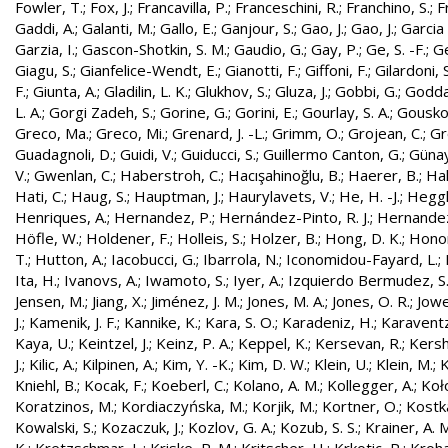
Fowler, T.
;
Fox, J.
;
Francavilla, P.
;
Franceschini, R.
;
Franchino, S.
;
F
Gaddi, A.
;
Galanti, M.
;
Gallo, E.
;
Ganjour, S.
;
Gao, J.
;
Gao, J.
;
Garcia 
Garzia, I.
;
Gascon-Shotkin, S. M.
;
Gaudio, G.
;
Gay, P.
;
Ge, S. -F.
;
G
Giagu, S.
;
Gianfelice-Wendt, E.
;
Gianotti, F.
;
Giffoni, F.
;
Gilardoni, S
F.
;
Giunta, A.
;
Gladilin, L. K.
;
Glukhov, S.
;
Gluza, J.
;
Gobbi, G.
;
Godda
L. A.
;
Gorgi Zadeh, S.
;
Gorine, G.
;
Gorini, E.
;
Gourlay, S. A.
;
Gouskos
Greco, Ma.
;
Greco, Mi.
;
Grenard, J. -L.
;
Grimm, O.
;
Grojean, C.
;
Gr
Guadagnoli, D.
;
Guidi, V.
;
Guiducci, S.
;
Guillermo Canton, G.
;
Günay
V.
;
Gwenlan, C.
;
Haberstroh, C.
;
Hacışahinoğlu, B.
;
Haerer, B.
;
Hah
Hati, C.
;
Haug, S.
;
Hauptman, J.
;
Haurylavets, V.
;
He, H. -J.
;
Heggli
Henriques, A.
;
Hernandez, P.
;
Hernández-Pinto, R. J.
;
Hernandez
Höfle, W.
;
Holdener, F.
;
Holleis, S.
;
Holzer, B.
;
Hong, D. K.
;
Honor
T.
;
Hutton, A.
;
Iacobucci, G.
;
Ibarrola, N.
;
Iconomidou-Fayard, L.
;
Ita, H.
;
Ivanovs, A.
;
Iwamoto, S.
;
Iyer, A.
;
Izquierdo Bermudez, S
Jensen, M.
;
Jiang, X.
;
Jiménez, J. M.
;
Jones, M. A.
;
Jones, O. R.
;
Jowe
J.
;
Kamenik, J. F.
;
Kannike, K.
;
Kara, S. O.
;
Karadeniz, H.
;
Karaventz
Kaya, U.
;
Keintzel, J.
;
Keinz, P. A.
;
Keppel, K.
;
Kersevan, R.
;
Kersh
J.
;
Kilic, A.
;
Kilpinen, A.
;
Kim, Y. -K.
;
Kim, D. W.
;
Klein, U.
;
Klein, M.
;
K
Kniehl, B.
;
Kocak, F.
;
Koeberl, C.
;
Kolano, A. M.
;
Kollegger, A.
;
Koło
Koratzinos, M.
;
Kordiaczyńska, M.
;
Korjik, M.
;
Kortner, O.
;
Kostka
Kowalski, S.
;
Kozaczuk, J.
;
Kozlov, G. A.
;
Kozub, S. S.
;
Krainer, A. 