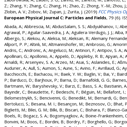
Z.
;
Zhang, Y.
;
Zhang, C.
;
Zhang, H.
;
Zhao, Z.
;
Zhong, Y.-M.
;
Zhou, J.
Zlobin, A. V.
;
Zobov, M.
;
Zupan, J.
;
Zurita, J.
(2019)
FCC Physics Op
European Physical Journal C: Particles and Fields
, 79 (6). 
Abada, A.
;
Abbrescia, M.
;
AbdusSalam, S. S.
;
Abdyukhanov, I.
;
Abe
Agrawal, P.
;
Aguilar-Saavedra, J. A.
;
Aguilera-Verdugo, J. J.
;
Aiba, 
Albergo, S.
;
Alekou, A.
;
Aleksa, M.
;
Aleksan, R.
;
Alemany Fernandez
Allport, P. P.
;
Altınlı, M.
;
Altmannshofer, W.
;
Ambrosio, G.
;
Amorim
Andris, C.
;
Andronic, A.
;
Angelucci, M.
;
Antinori, F.
;
Antipov, S. A.
;
A
Apollinari, G.
;
Apollonio, A.
;
Appelö, D.
;
Appleby, R. B.
;
Apyan, A.
;
A
Arnaldi, R.
;
Arsenyev, S. A.
;
Arzeo, M.
;
Asai, S.
;
Aslanides, E.
;
Aßma
Audurier, A.
;
Aull, S.
;
Aumon, S.
;
Aune, S.
;
Avino, F.
;
Avrillaud, G.
;
Ay
Bacchiocchi, E.
;
Bachacou, H.
;
Baek, Y. W.
;
Baglin, V.
;
Bai, Y.
;
Baird
P.
;
Barducci, D.
;
Barjhoux, P.
;
Barna, D.
;
Barnaföldi, G. G.
;
Barnes, 
Bartmann, W.
;
Baryshevsky, V.
;
Barzi, E.
;
Bass, S. A.
;
Bastianin, A
Bayındır, C.
;
Beaudette, F.
;
Bedeschi, F.
;
Béguin, M.
;
Bellafont, I.
;
Belomestnykh, S.
;
Bencivenni, G.
;
Benedikt, M.
;
Bernardi, G.
;
Bern
Bertolucci, S.
;
Besana, M. I.
;
Besançon, M.
;
Beznosov, O.
;
Bhat, P
Biglietti, M.
;
Bilei, G. M.
;
Bilki, B.
;
Biscari, C.
;
Bishara, F.
;
Blanco-Gar
Boels, R.
;
Bogacz, S. A.
;
Bogomyagkov, A.
;
Boine-Frankenheim, 
Bonvini, M.
;
Boos, E.
;
Bordini, B.
;
Bordry, F.
;
Borghello, G.
;
Borgon