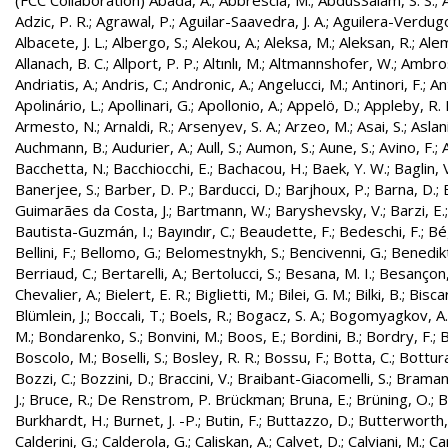
(FCC Collaboration)
Abada, A.
;
Abbrescia, M.
;
AbdusSalam, S. S.
;
Adzic, P. R.
;
Agrawal, P.
;
Aguilar-Saavedra, J. A.
;
Aguilera-Verdugo, 
Albacete, J. L.
;
Albergo, S.
;
Alekou, A.
;
Aleksa, M.
;
Aleksan, R.
;
Ale
Allanach, B. C.
;
Allport, P. P.
;
Altınlı, M.
;
Altmannshofer, W.
;
Ambros
Andriatis, A.
;
Andris, C.
;
Andronic, A.
;
Angelucci, M.
;
Antinori, F.
;
An
Apolinário, L.
;
Apollinari, G.
;
Apollonio, A.
;
Appelö, D.
;
Appleby, R. 
Armesto, N.
;
Arnaldi, R.
;
Arsenyev, S. A.
;
Arzeo, M.
;
Asai, S.
;
Aslan
Auchmann, B.
;
Audurier, A.
;
Aull, S.
;
Aumon, S.
;
Aune, S.
;
Avino, F.
;
Bacchetta, N.
;
Bacchiocchi, E.
;
Bachacou, H.
;
Baek, Y. W.
;
Baglin, 
Banerjee, S.
;
Barber, D. P.
;
Barducci, D.
;
Barjhoux, P.
;
Barna, D.
;
Guimarães da Costa, J.
;
Bartmann, W.
;
Baryshevsky, V.
;
Barzi, E.
Bautista-Guzmán, I.
;
Bayındır, C.
;
Beaudette, F.
;
Bedeschi, F.
;
Bé
Bellini, F.
;
Bellomo, G.
;
Belomestnykh, S.
;
Bencivenni, G.
;
Benedikt
Berriaud, C.
;
Bertarelli, A.
;
Bertolucci, S.
;
Besana, M. I.
;
Besançon,
Chevalier, A.
;
Bielert, E. R.
;
Biglietti, M.
;
Bilei, G. M.
;
Bilki, B.
;
Biscar
Blümlein, J.
;
Boccali, T.
;
Boels, R.
;
Bogacz, S. A.
;
Bogomyagkov, A.
M.
;
Bondarenko, S.
;
Bonvini, M.
;
Boos, E.
;
Bordini, B.
;
Bordry, F.
;
B
Boscolo, M.
;
Boselli, S.
;
Bosley, R. R.
;
Bossu, F.
;
Botta, C.
;
Bottura
Bozzi, C.
;
Bozzini, D.
;
Braccini, V.
;
Braibant-Giacomelli, S.
;
Bramant
J.
;
Bruce, R.
;
De Renstrom, P. Brückman
;
Bruna, E.
;
Brüning, O.
;
B
Burkhardt, H.
;
Burnet, J. -P.
;
Butin, F.
;
Buttazzo, D.
;
Butterworth,
Calderini, G.
;
Calderola, G.
;
Caliskan, A.
;
Calvet, D.
;
Calviani, M.
;
Cam