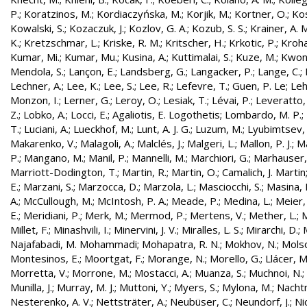
P.
;
Koratzinos, M.
;
Kordiaczyńska, M.
;
Korjik, M.
;
Kortner, O.
;
Kos
Kowalski, S.
;
Kozaczuk, J.
;
Kozlov, G. A.
;
Kozub, S. S.
;
Krainer, A. 
K.
;
Kretzschmar, L.
;
Kriske, R. M.
;
Kritscher, H.
;
Krkotic, P.
;
Kroha
Kumar, Mi.
;
Kumar, Mu.
;
Kusina, A.
;
Kuttimalai, S.
;
Kuze, M.
;
Kwon,
Mendola, S.
;
Lançon, E.
;
Landsberg, G.
;
Langacker, P.
;
Lange, C.
;
Lechner, A.
;
Lee, K.
;
Lee, S.
;
Lee, R.
;
Lefevre, T.
;
Guen, P. Le
;
Leh
Monzon, I.
;
Lerner, G.
;
Leroy, O.
;
Lesiak, T.
;
Lévai, P.
;
Leveratto,
Z.
;
Lobko, A.
;
Locci, E.
;
Agaliotis, E. Logothetis
;
Lombardo, M. P.
;
T.
;
Luciani, A.
;
Lueckhof, M.
;
Lunt, A. J. G.
;
Luzum, M.
;
Lyubimtsev, 
Makarenko, V.
;
Malagoli, A.
;
Malclés, J.
;
Malgeri, L.
;
Mallon, P. J.
;
Ma
P.
;
Mangano, M.
;
Manil, P.
;
Mannelli, M.
;
Marchiori, G.
;
Marhauser,
Marriott-Dodington, T.
;
Martin, R.
;
Martin, O.
;
Camalich, J. Martin
E.
;
Marzani, S.
;
Marzocca, D.
;
Marzola, L.
;
Masciocchi, S.
;
Masina, I
A.
;
McCullough, M.
;
McIntosh, P. A.
;
Meade, P.
;
Medina, L.
;
Meier,
E.
;
Meridiani, P.
;
Merk, M.
;
Mermod, P.
;
Mertens, V.
;
Mether, L.
;
M
Millet, F.
;
Minashvili, I.
;
Minervini, J. V.
;
Miralles, L. S.
;
Mirarchi, D.
;
Najafabadi, M. Mohammadi
;
Mohapatra, R. N.
;
Mokhov, N.
;
Molso
Montesinos, E.
;
Moortgat, F.
;
Morange, N.
;
Morello, G.
;
Llácer, 
Morretta, V.
;
Morrone, M.
;
Mostacci, A.
;
Muanza, S.
;
Muchnoi, N.
;
Munilla, J.
;
Murray, M. J.
;
Muttoni, Y.
;
Myers, S.
;
Mylona, M.
;
Nachtm
Nesterenko, A. V.
;
Nettsträter, A.
;
Neubüser, C.
;
Neundorf, J.
;
Nic