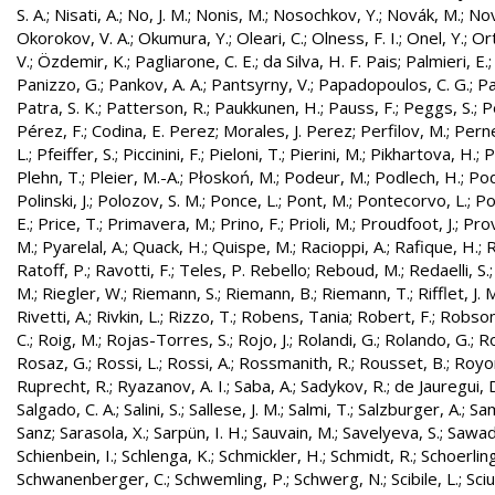
S. A.
;
Nisati, A.
;
No, J. M.
;
Nonis, M.
;
Nosochkov, Y.
;
Novák, M.
;
Nov
Okorokov, V. A.
;
Okumura, Y.
;
Oleari, C.
;
Olness, F. I.
;
Onel, Y.
;
Ort
V.
;
Özdemir, K.
;
Pagliarone, C. E.
;
da Silva, H. F. Pais
;
Palmieri, E.
Panizzo, G.
;
Pankov, A. A.
;
Pantsyrny, V.
;
Papadopoulos, C. G.
;
Pa
Patra, S. K.
;
Patterson, R.
;
Paukkunen, H.
;
Pauss, F.
;
Peggs, S.
;
P
Pérez, F.
;
Codina, E. Perez
;
Morales, J. Perez
;
Perfilov, M.
;
Pern
L.
;
Pfeiffer, S.
;
Piccinini, F.
;
Pieloni, T.
;
Pierini, M.
;
Pikhartova, H.
;
P
Plehn, T.
;
Pleier, M.-A.
;
Płoskoń, M.
;
Podeur, M.
;
Podlech, H.
;
Pod
Polinski, J.
;
Polozov, S. M.
;
Ponce, L.
;
Pont, M.
;
Pontecorvo, L.
;
Po
E.
;
Price, T.
;
Primavera, M.
;
Prino, F.
;
Prioli, M.
;
Proudfoot, J.
;
Prov
M.
;
Pyarelal, A.
;
Quack, H.
;
Quispe, M.
;
Racioppi, A.
;
Rafique, H.
;
R
Ratoff, P.
;
Ravotti, F.
;
Teles, P. Rebello
;
Reboud, M.
;
Redaelli, S.
M.
;
Riegler, W.
;
Riemann, S.
;
Riemann, B.
;
Riemann, T.
;
Rifflet, J. 
Rivetti, A.
;
Rivkin, L.
;
Rizzo, T.
;
Robens, Tania
;
Robert, F.
;
Robson,
C.
;
Roig, M.
;
Rojas-Torres, S.
;
Rojo, J.
;
Rolandi, G.
;
Rolando, G.
;
Ro
Rosaz, G.
;
Rossi, L.
;
Rossi, A.
;
Rossmanith, R.
;
Rousset, B.
;
Royon
Ruprecht, R.
;
Ryazanov, A. I.
;
Saba, A.
;
Sadykov, R.
;
de Jauregui, 
Salgado, C. A.
;
Salini, S.
;
Sallese, J. M.
;
Salmi, T.
;
Salzburger, A.
;
Sam
Sanz
;
Sarasola, X.
;
Sarpün, I. H.
;
Sauvain, M.
;
Savelyeva, S.
;
Sawad
Schienbein, I.
;
Schlenga, K.
;
Schmickler, H.
;
Schmidt, R.
;
Schoerling
Schwanenberger, C.
;
Schwemling, P.
;
Schwerg, N.
;
Scibile, L.
;
Sciu