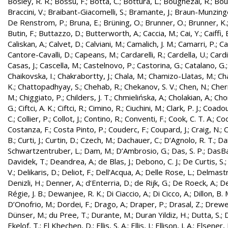
Bosley, R. R.
;
Bossu, F.
;
Botta, C.
;
Bottura, L.
;
Boughezal, R.
;
Bout
Braccini, V.
;
Braibant-Giacomelli, S.
;
Bramante, J.
;
Braun-Munzinge
De Renstrom, P.
;
Bruna, E.
;
Brüning, O.
;
Brunner, O.
;
Brunner, K.
Butin, F.
;
Buttazzo, D.
;
Butterworth, A.
;
Caccia, M.
;
Cai, Y.
;
Caiffi, 
Caliskan, A.
;
Calvet, D.
;
Calviani, M.
;
Camalich, J. M.
;
Camarri, P.
;
Ca
Cantore-Cavalli, D.
;
Capeans, M.
;
Cardarelli, R.
;
Cardella, U.
;
Cardi
Casas, J.
;
Cascella, M.
;
Castelnovo, P.
;
Castorina, G.
;
Catalano, G.
Chaikovska, I.
;
Chakrabortty, J.
;
Chala, M.
;
Chamizo-Llatas, M.
;
Ch
K.
;
Chattopadhyay, S.
;
Chehab, R.
;
Chekanov, S. V.
;
Chen, N.
;
Cher
M.
;
Chiggiato, P.
;
Childers, J. T.
;
Chmielińska, A.
;
Cholakian, A.
;
Cho
G.
;
Ciftci, A. K.
;
Ciftci, R.
;
Cimino, R.
;
Ciuchini, M.
;
Clark, P. J.
;
Coadou
C.
;
Collier, P.
;
Collot, J.
;
Contino, R.
;
Conventi, F.
;
Cook, C. T. A.
;
Coo
Costanza, F.
;
Costa Pinto, P.
;
Couderc, F.
;
Coupard, J.
;
Craig, N.
;
C
B.
;
Curti, J.
;
Curtin, D.
;
Czech, M.
;
Dachauer, C.
;
D’Agnolo, R. T.
;
Da
Schwartzentruber, L.
;
Dam, M.
;
D’Ambrosio, G.
;
Das, S. P.
;
DasBa
Davidek, T.
;
Deandrea, A.
;
de Blas, J.
;
Debono, C. J.
;
De Curtis, S.
V.
;
Delikaris, D.
;
Deliot, F.
;
Dell’Acqua, A.
;
Delle Rose, L.
;
Delmastr
Denizli, H.
;
Denner, A.
;
d’Enterria, D.
;
de Rijk, G.
;
De Roeck, A.
;
De
Régie, J. B.
;
Dewanjee, R. K.
;
Di Ciaccio, A.
;
Di Cicco, A.
;
Dillon, B. 
D’Onofrio, M.
;
Dordei, F.
;
Drago, A.
;
Draper, P.
;
Drasal, Z.
;
Drewe
Dünser, M.
;
du Pree, T.
;
Durante, M.
;
Duran Yildiz, H.
;
Dutta, S.
;
D
Ekelof, T.
;
El Khechen, D.
;
Ellis, S. A.
;
Ellis, J.
;
Ellison, J. A.
;
Elsener, 