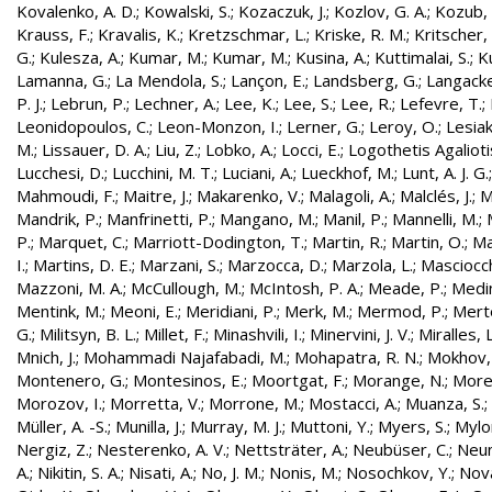
Kovalenko, A. D.
;
Kowalski, S.
;
Kozaczuk, J.
;
Kozlov, G. A.
;
Kozub, S
Krauss, F.
;
Kravalis, K.
;
Kretzschmar, L.
;
Kriske, R. M.
;
Kritscher,
G.
;
Kulesza, A.
;
Kumar, M.
;
Kumar, M.
;
Kusina, A.
;
Kuttimalai, S.
;
K
Lamanna, G.
;
La Mendola, S.
;
Lançon, E.
;
Landsberg, G.
;
Langacke
P. J.
;
Lebrun, P.
;
Lechner, A.
;
Lee, K.
;
Lee, S.
;
Lee, R.
;
Lefevre, T.
;
Leonidopoulos, C.
;
Leon-Monzon, I.
;
Lerner, G.
;
Leroy, O.
;
Lesiak
M.
;
Lissauer, D. A.
;
Liu, Z.
;
Lobko, A.
;
Locci, E.
;
Logothetis Agaliotis
Lucchesi, D.
;
Lucchini, M. T.
;
Luciani, A.
;
Lueckhof, M.
;
Lunt, A. J. G.
Mahmoudi, F.
;
Maitre, J.
;
Makarenko, V.
;
Malagoli, A.
;
Malclés, J.
;
M
Mandrik, P.
;
Manfrinetti, P.
;
Mangano, M.
;
Manil, P.
;
Mannelli, M.
;
P.
;
Marquet, C.
;
Marriott-Dodington, T.
;
Martin, R.
;
Martin, O.
;
Ma
I.
;
Martins, D. E.
;
Marzani, S.
;
Marzocca, D.
;
Marzola, L.
;
Masciocch
Mazzoni, M. A.
;
McCullough, M.
;
McIntosh, P. A.
;
Meade, P.
;
Medin
Mentink, M.
;
Meoni, E.
;
Meridiani, P.
;
Merk, M.
;
Mermod, P.
;
Merte
G.
;
Militsyn, B. L.
;
Millet, F.
;
Minashvili, I.
;
Minervini, J. V.
;
Miralles, L
Mnich, J.
;
Mohammadi Najafabadi, M.
;
Mohapatra, R. N.
;
Mokhov,
Montenero, G.
;
Montesinos, E.
;
Moortgat, F.
;
Morange, N.
;
Morel
Morozov, I.
;
Morretta, V.
;
Morrone, M.
;
Mostacci, A.
;
Muanza, S.
;
Müller, A. -S.
;
Munilla, J.
;
Murray, M. J.
;
Muttoni, Y.
;
Myers, S.
;
Mylo
Nergiz, Z.
;
Nesterenko, A. V.
;
Nettsträter, A.
;
Neubüser, C.
;
Neun
A.
;
Nikitin, S. A.
;
Nisati, A.
;
No, J. M.
;
Nonis, M.
;
Nosochkov, Y.
;
Nová