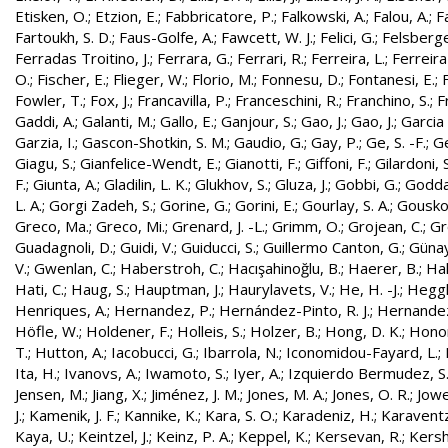
Etisken, O.
;
Etzion, E.
;
Fabbricatore, P.
;
Falkowski, A.
;
Falou, A.
;
Fa
Fartoukh, S. D.
;
Faus-Golfe, A.
;
Fawcett, W. J.
;
Felici, G.
;
Felsberge
Ferradas Troitino, J.
;
Ferrara, G.
;
Ferrari, R.
;
Ferreira, L.
;
Ferreira
O.
;
Fischer, E.
;
Flieger, W.
;
Florio, M.
;
Fonnesu, D.
;
Fontanesi, E.
;
Fowler, T.
;
Fox, J.
;
Francavilla, P.
;
Franceschini, R.
;
Franchino, S.
;
F
Gaddi, A.
;
Galanti, M.
;
Gallo, E.
;
Ganjour, S.
;
Gao, J.
;
Gao, J.
;
Garcia 
Garzia, I.
;
Gascon-Shotkin, S. M.
;
Gaudio, G.
;
Gay, P.
;
Ge, S. -F.
;
G
Giagu, S.
;
Gianfelice-Wendt, E.
;
Gianotti, F.
;
Giffoni, F.
;
Gilardoni, S
F.
;
Giunta, A.
;
Gladilin, L. K.
;
Glukhov, S.
;
Gluza, J.
;
Gobbi, G.
;
Godda
L. A.
;
Gorgi Zadeh, S.
;
Gorine, G.
;
Gorini, E.
;
Gourlay, S. A.
;
Gouskos
Greco, Ma.
;
Greco, Mi.
;
Grenard, J. -L.
;
Grimm, O.
;
Grojean, C.
;
Gr
Guadagnoli, D.
;
Guidi, V.
;
Guiducci, S.
;
Guillermo Canton, G.
;
Günay
V.
;
Gwenlan, C.
;
Haberstroh, C.
;
Hacışahinoğlu, B.
;
Haerer, B.
;
Hah
Hati, C.
;
Haug, S.
;
Hauptman, J.
;
Haurylavets, V.
;
He, H. -J.
;
Heggli
Henriques, A.
;
Hernandez, P.
;
Hernández-Pinto, R. J.
;
Hernandez
Höfle, W.
;
Holdener, F.
;
Holleis, S.
;
Holzer, B.
;
Hong, D. K.
;
Honor
T.
;
Hutton, A.
;
Iacobucci, G.
;
Ibarrola, N.
;
Iconomidou-Fayard, L.
;
Ita, H.
;
Ivanovs, A.
;
Iwamoto, S.
;
Iyer, A.
;
Izquierdo Bermudez, S
Jensen, M.
;
Jiang, X.
;
Jiménez, J. M.
;
Jones, M. A.
;
Jones, O. R.
;
Jowe
J.
;
Kamenik, J. F.
;
Kannike, K.
;
Kara, S. O.
;
Karadeniz, H.
;
Karaventz
Kaya, U.
;
Keintzel, J.
;
Keinz, P. A.
;
Keppel, K.
;
Kersevan, R.
;
Kersh