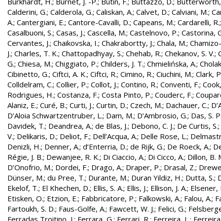
Burkhardt, H.
;
Burnet, J. -P.
;
Butin, F.
;
Buttazzo, D.
;
Butterworth,
Calderini, G.
;
Calderola, G.
;
Caliskan, A.
;
Calvet, D.
;
Calviani, M.
;
Cam
A.
;
Cantergiani, E.
;
Cantore-Cavalli, D.
;
Capeans, M.
;
Cardarelli, R.
Casalbuoni, S.
;
Casas, J.
;
Cascella, M.
;
Castelnovo, P.
;
Castorina, 
Cervantes, J.
;
Chaikovska, I.
;
Chakrabortty, J.
;
Chala, M.
;
Chamizo-
J.
;
Charles, T. K.
;
Chattopadhyay, S.
;
Chehab, R.
;
Chekanov, S. V.
;
G.
;
Chiesa, M.
;
Chiggiato, P.
;
Childers, J. T.
;
Chmielińska, A.
;
Cholak
Cibinetto, G.
;
Ciftci, A. K.
;
Ciftci, R.
;
Cimino, R.
;
Ciuchini, M.
;
Clark, P.
Colldelram, C.
;
Collier, P.
;
Collot, J.
;
Contino, R.
;
Conventi, F.
;
Cook,
Rodrigues, H.
;
Costanza, F.
;
Costa Pinto, P.
;
Couderc, F.
;
Coupard
Alaniz, E.
;
Curé, B.
;
Curti, J.
;
Curtin, D.
;
Czech, M.
;
Dachauer, C.
;
D’A
D’Aloia Schwartzentruber, L.
;
Dam, M.
;
D’Ambrosio, G.
;
Das, S. P
Davidek, T.
;
Deandrea, A.
;
de Blas, J.
;
Debono, C. J.
;
De Curtis, S.
V.
;
Delikaris, D.
;
Deliot, F.
;
Dell’Acqua, A.
;
Delle Rose, L.
;
Delmastr
Denizli, H.
;
Denner, A.
;
d’Enterria, D.
;
de Rijk, G.
;
De Roeck, A.
;
De
Régie, J. B.
;
Dewanjee, R. K.
;
Di Ciaccio, A.
;
Di Cicco, A.
;
Dillon, B. 
D’Onofrio, M.
;
Dordei, F.
;
Drago, A.
;
Draper, P.
;
Drasal, Z.
;
Drewe
Dünser, M.
;
du Pree, T.
;
Durante, M.
;
Duran Yildiz, H.
;
Dutta, S.
;
D
Ekelof, T.
;
El Khechen, D.
;
Ellis, S. A.
;
Ellis, J.
;
Ellison, J. A.
;
Elsener, 
Etisken, O.
;
Etzion, E.
;
Fabbricatore, P.
;
Falkowski, A.
;
Falou, A.
;
Fa
Fartoukh, S. D.
;
Faus-Golfe, A.
;
Fawcett, W. J.
;
Felici, G.
;
Felsberge
Ferradas Troitino, J.
;
Ferrara, G.
;
Ferrari, R.
;
Ferreira, L.
;
Ferreira