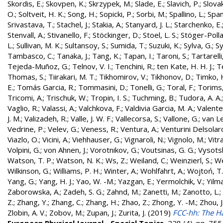
Skordis, E.
;
Skovpen, K.
;
Skrzypek, M.
;
Slade, E.
;
Slavich, P.
;
Slovak
O.
;
Soltveit, H. K.
;
Song, H.
;
Sopicki, P.
;
Sorbi, M.
;
Spallino, L.
;
Spa
Srivastava, T.
;
Stachel, J.
;
Stakia, A.
;
Stanyard, J. L.
;
Starchenko, E.
Stenvall, A.
;
Stivanello, F.
;
Stöckinger, D.
;
Stoel, L. S.
;
Stöger-Polla
L.
;
Sullivan, M. K.
;
Sultansoy, S.
;
Sumida, T.
;
Suzuki, K.
;
Sylva, G.
;
Sy
Tambasco, C.
;
Tanaka, J.
;
Tang, K.
;
Tapan, I.
;
Taroni, S.
;
Tartarelli
Tejeda-Muñoz, G.
;
Telnov, V. I.
;
Tenchini, R.
;
ten Kate, H. H. J.
;
T
Thomas, S.
;
Tiirakari, M. T.
;
Tikhomirov, V.
;
Tikhonov, D.
;
Timko, 
E.
;
Tomás Garcia, R.
;
Tommasini, D.
;
Tonelli, G.
;
Toral, F.
;
Torims,
Tricomi, A.
;
Trischuk, W.
;
Tropin, I. S.
;
Tuchming, B.
;
Tudora, A. A.
Vaglio, R.
;
Valassi, A.
;
Valchkova, F.
;
Valdivia Garcia, M. A.
;
Valente
J. M.
;
Valizadeh, R.
;
Valle, J. W. F.
;
Vallecorsa, S.
;
Vallone, G.
;
van L
Vedrine, P.
;
Velev, G.
;
Veness, R.
;
Ventura, A.
;
Venturini Delsolar
Viazlo, O.
;
Vicini, A.
;
Viehhauser, G.
;
Vignaroli, N.
;
Vignolo, M.
;
Vitr
Volpini, G.
;
von Ahnen, J.
;
Vorotnikov, G.
;
Voutsinas, G. G.
;
Vysotsk
Watson, T. P.
;
Watson, N. K.
;
Ws, Z.
;
Weiland, C.
;
Weinzierl, S.
;
We
Wilkinson, G.
;
Williams, P. H.
;
Winter, A.
;
Wohlfahrt, A.
;
Wojtoń, T.
Yang, G.
;
Yang, H. J.
;
Yao, W. -M.
;
Yazgan, E.
;
Yermolchik, V.
;
Yilma
Zaborowska, A.
;
Zadeh, S. G.
;
Zahnd, M.
;
Zanetti, M.
;
Zanotto, L.
;
Z.
;
Zhang, Y.
;
Zhang, C.
;
Zhang, H.
;
Zhao, Z.
;
Zhong, Y. -M.
;
Zhou, J
Zlobin, A. V.
;
Zobov, M.
;
Zupan, J.
;
Zurita, J.
(2019)
FCC-hh: The Ha