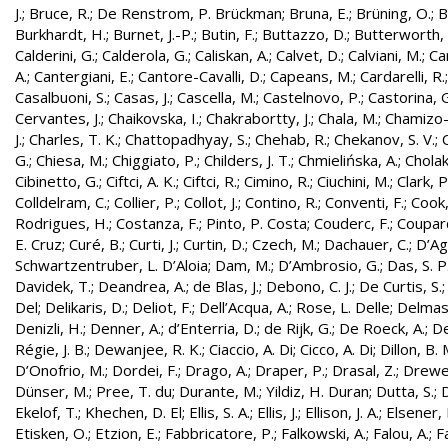
J.
;
Bruce, R.
;
De Renstrom, P. Brückman
;
Bruna, E.
;
Brüning, O.
;
B
Burkhardt, H.
;
Burnet, J.-P.
;
Butin, F.
;
Buttazzo, D.
;
Butterworth, 
Calderini, G.
;
Calderola, G.
;
Caliskan, A.
;
Calvet, D.
;
Calviani, M.
;
Cam
A.
;
Cantergiani, E.
;
Cantore-Cavalli, D.
;
Capeans, M.
;
Cardarelli, R.
Casalbuoni, S.
;
Casas, J.
;
Cascella, M.
;
Castelnovo, P.
;
Castorina, 
Cervantes, J.
;
Chaikovska, I.
;
Chakrabortty, J.
;
Chala, M.
;
Chamizo-
J.
;
Charles, T. K.
;
Chattopadhyay, S.
;
Chehab, R.
;
Chekanov, S. V.
;
G.
;
Chiesa, M.
;
Chiggiato, P.
;
Childers, J. T.
;
Chmielińska, A.
;
Cholak
Cibinetto, G.
;
Ciftci, A. K.
;
Ciftci, R.
;
Cimino, R.
;
Ciuchini, M.
;
Clark, P.
Colldelram, C.
;
Collier, P.
;
Collot, J.
;
Contino, R.
;
Conventi, F.
;
Cook,
Rodrigues, H.
;
Costanza, F.
;
Pinto, P. Costa
;
Couderc, F.
;
Coupard
E. Cruz
;
Curé, B.
;
Curti, J.
;
Curtin, D.
;
Czech, M.
;
Dachauer, C.
;
D’Ag
Schwartzentruber, L. D’Aloia
;
Dam, M.
;
D’Ambrosio, G.
;
Das, S. P
Davidek, T.
;
Deandrea, A.
;
de Blas, J.
;
Debono, C. J.
;
De Curtis, S.
Del
;
Delikaris, D.
;
Deliot, F.
;
Dell’Acqua, A.
;
Rose, L. Delle
;
Delmas
Denizli, H.
;
Denner, A.
;
d’Enterria, D.
;
de Rijk, G.
;
De Roeck, A.
;
De
Régie, J. B.
;
Dewanjee, R. K.
;
Ciaccio, A. Di
;
Cicco, A. Di
;
Dillon, B. 
D’Onofrio, M.
;
Dordei, F.
;
Drago, A.
;
Draper, P.
;
Drasal, Z.
;
Drewe
Dünser, M.
;
Pree, T. du
;
Durante, M.
;
Yildiz, H. Duran
;
Dutta, S.
;
D
Ekelof, T.
;
Khechen, D. El
;
Ellis, S. A.
;
Ellis, J.
;
Ellison, J. A.
;
Elsener, 
Etisken, O.
;
Etzion, E.
;
Fabbricatore, P.
;
Falkowski, A.
;
Falou, A.
;
Fa