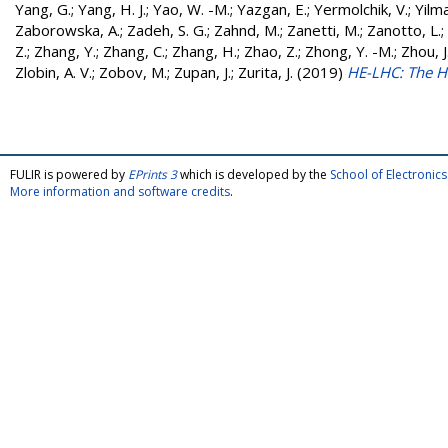
Yang, G.
;
Yang, H. J.
;
Yao, W. -M.
;
Yazgan, E.
;
Yermolchik, V.
;
Yilma
Zaborowska, A.
;
Zadeh, S. G.
;
Zahnd, M.
;
Zanetti, M.
;
Zanotto, L.
;
Z.
;
Zhang, Y.
;
Zhang, C.
;
Zhang, H.
;
Zhao, Z.
;
Zhong, Y. -M.
;
Zhou, J
Zlobin, A. V.
;
Zobov, M.
;
Zupan, J.
;
Zurita, J.
(2019)
HE-LHC: The H
FULIR is powered by
EPrints 3
which is developed by the
School of Electroni
More information and software credits
.