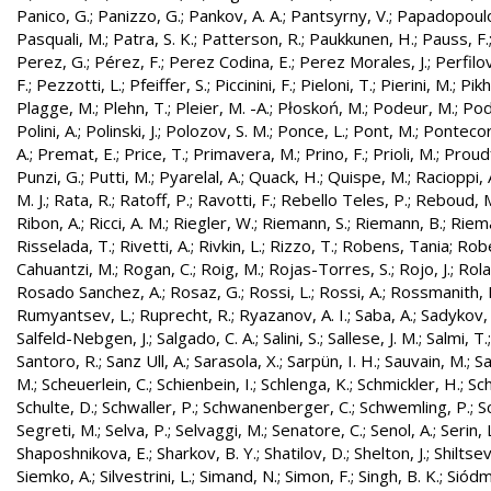
Panico, G.
;
Panizzo, G.
;
Pankov, A. A.
;
Pantsyrny, V.
;
Papadopoulo
Pasquali, M.
;
Patra, S. K.
;
Patterson, R.
;
Paukkunen, H.
;
Pauss, F.
Perez, G.
;
Pérez, F.
;
Perez Codina, E.
;
Perez Morales, J.
;
Perfilo
F.
;
Pezzotti, L.
;
Pfeiffer, S.
;
Piccinini, F.
;
Pieloni, T.
;
Pierini, M.
;
Pikh
Plagge, M.
;
Plehn, T.
;
Pleier, M. -A.
;
Płoskoń, M.
;
Podeur, M.
;
Pod
Polini, A.
;
Polinski, J.
;
Polozov, S. M.
;
Ponce, L.
;
Pont, M.
;
Pontecor
A.
;
Premat, E.
;
Price, T.
;
Primavera, M.
;
Prino, F.
;
Prioli, M.
;
Proudf
Punzi, G.
;
Putti, M.
;
Pyarelal, A.
;
Quack, H.
;
Quispe, M.
;
Racioppi, 
M. J.
;
Rata, R.
;
Ratoff, P.
;
Ravotti, F.
;
Rebello Teles, P.
;
Reboud, 
Ribon, A.
;
Ricci, A. M.
;
Riegler, W.
;
Riemann, S.
;
Riemann, B.
;
Riema
Risselada, T.
;
Rivetti, A.
;
Rivkin, L.
;
Rizzo, T.
;
Robens, Tania
;
Robe
Cahuantzi, M.
;
Rogan, C.
;
Roig, M.
;
Rojas-Torres, S.
;
Rojo, J.
;
Rola
Rosado Sanchez, A.
;
Rosaz, G.
;
Rossi, L.
;
Rossi, A.
;
Rossmanith, 
Rumyantsev, L.
;
Ruprecht, R.
;
Ryazanov, A. I.
;
Saba, A.
;
Sadykov, 
Salfeld-Nebgen, J.
;
Salgado, C. A.
;
Salini, S.
;
Sallese, J. M.
;
Salmi, T.
Santoro, R.
;
Sanz Ull, A.
;
Sarasola, X.
;
Sarpün, I. H.
;
Sauvain, M.
;
Sa
M.
;
Scheuerlein, C.
;
Schienbein, I.
;
Schlenga, K.
;
Schmickler, H.
;
Sch
Schulte, D.
;
Schwaller, P.
;
Schwanenberger, C.
;
Schwemling, P.
;
S
Segreti, M.
;
Selva, P.
;
Selvaggi, M.
;
Senatore, C.
;
Senol, A.
;
Serin, 
Shaposhnikova, E.
;
Sharkov, B. Y.
;
Shatilov, D.
;
Shelton, J.
;
Shiltsev
Siemko, A.
;
Silvestrini, L.
;
Simand, N.
;
Simon, F.
;
Singh, B. K.
;
Siódm