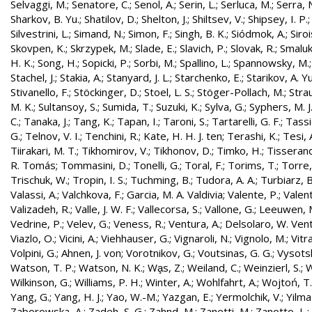
Selvaggi, M.
;
Senatore, C.
;
Senol, A.
;
Serin, L.
;
Serluca, M.
;
Serra, 
Sharkov, B. Yu.
;
Shatilov, D.
;
Shelton, J.
;
Shiltsev, V.
;
Shipsey, I. P.
Silvestrini, L.
;
Simand, N.
;
Simon, F.
;
Singh, B. K.
;
Siódmok, A.
;
Siroi
Skovpen, K.
;
Skrzypek, M.
;
Slade, E.
;
Slavich, P.
;
Slovak, R.
;
Smaluk
H. K.
;
Song, H.
;
Sopicki, P.
;
Sorbi, M.
;
Spallino, L.
;
Spannowsky, M.
Stachel, J.
;
Stakia, A.
;
Stanyard, J. L.
;
Starchenko, E.
;
Starikov, A. Yu
Stivanello, F.
;
Stöckinger, D.
;
Stoel, L. S.
;
Stöger-Pollach, M.
;
Stra
M. K.
;
Sultansoy, S.
;
Sumida, T.
;
Suzuki, K.
;
Sylva, G.
;
Syphers, M. J
C.
;
Tanaka, J.
;
Tang, K.
;
Tapan, I.
;
Taroni, S.
;
Tartarelli, G. F.
;
Tassie
G.
;
Telnov, V. I.
;
Tenchini, R.
;
Kate, H. H. J. ten
;
Terashi, K.
;
Tesi, 
Tiirakari, M. T.
;
Tikhomirov, V.
;
Tikhonov, D.
;
Timko, H.
;
Tisserand
R. Tomás
;
Tommasini, D.
;
Tonelli, G.
;
Toral, F.
;
Torims, T.
;
Torre,
Trischuk, W.
;
Tropin, I. S.
;
Tuchming, B.
;
Tudora, A. A.
;
Turbiarz, B
Valassi, A.
;
Valchkova, F.
;
Garcia, M. A. Valdivia
;
Valente, P.
;
Valent
Valizadeh, R.
;
Valle, J. W. F.
;
Vallecorsa, S.
;
Vallone, G.
;
Leeuwen, 
Vedrine, P.
;
Velev, G.
;
Veness, R.
;
Ventura, A.
;
Delsolaro, W. Vent
Viazlo, O.
;
Vicini, A.
;
Viehhauser, G.
;
Vignaroli, N.
;
Vignolo, M.
;
Vitr
Volpini, G.
;
Ahnen, J. von
;
Vorotnikov, G.
;
Voutsinas, G. G.
;
Vysotsk
Watson, T. P.
;
Watson, N. K.
;
Wa̧s, Z.
;
Weiland, C.
;
Weinzierl, S.
;
W
Wilkinson, G.
;
Williams, P. H.
;
Winter, A.
;
Wohlfahrt, A.
;
Wojtoń, T.
Yang, G.
;
Yang, H. J.
;
Yao, W.-M.
;
Yazgan, E.
;
Yermolchik, V.
;
Yilma
Zaborowska, A.
;
Zadeh, S. G.
;
Zahnd, M.
;
Zanetti, M.
;
Zanotto, L.
;