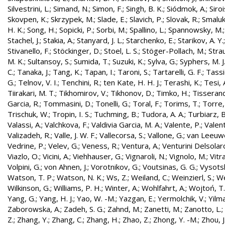
Silvestrini, L.
;
Simand, N.
;
Simon, F.
;
Singh, B. K.
;
Siódmok, A.
;
Siroi
Skovpen, K.
;
Skrzypek, M.
;
Slade, E.
;
Slavich, P.
;
Slovak, R.
;
Smaluk
H. K.
;
Song, H.
;
Sopicki, P.
;
Sorbi, M.
;
Spallino, L.
;
Spannowsky, M.
Stachel, J.
;
Stakia, A.
;
Stanyard, J. L.
;
Starchenko, E.
;
Starikov, A. Y.
Stivanello, F.
;
Stöckinger, D.
;
Stoel, L. S.
;
Stöger-Pollach, M.
;
Stra
M. K.
;
Sultansoy, S.
;
Sumida, T.
;
Suzuki, K.
;
Sylva, G.
;
Syphers, M. J
C.
;
Tanaka, J.
;
Tang, K.
;
Tapan, I.
;
Taroni, S.
;
Tartarelli, G. F.
;
Tassie
G.
;
Telnov, V. I.
;
Tenchini, R.
;
ten Kate, H. H. J.
;
Terashi, K.
;
Tesi, 
Tiirakari, M. T.
;
Tikhomirov, V.
;
Tikhonov, D.
;
Timko, H.
;
Tisserand
Garcia, R.
;
Tommasini, D.
;
Tonelli, G.
;
Toral, F.
;
Torims, T.
;
Torre,
Trischuk, W.
;
Tropin, I. S.
;
Tuchming, B.
;
Tudora, A. A.
;
Turbiarz, B
Valassi, A.
;
Valchkova, F.
;
Valdivia Garcia, M. A.
;
Valente, P.
;
Valent
Valizadeh, R.
;
Valle, J. W. F.
;
Vallecorsa, S.
;
Vallone, G.
;
van Leeuw
Vedrine, P.
;
Velev, G.
;
Veness, R.
;
Ventura, A.
;
Venturini Delsolar
Viazlo, O.
;
Vicini, A.
;
Viehhauser, G.
;
Vignaroli, N.
;
Vignolo, M.
;
Vitr
Volpini, G.
;
von Ahnen, J.
;
Vorotnikov, G.
;
Voutsinas, G. G.
;
Vysotsk
Watson, T. P.
;
Watson, N. K.
;
Ws, Z.
;
Weiland, C.
;
Weinzierl, S.
;
We
Wilkinson, G.
;
Williams, P. H.
;
Winter, A.
;
Wohlfahrt, A.
;
Wojtoń, T.
Yang, G.
;
Yang, H. J.
;
Yao, W. -M.
;
Yazgan, E.
;
Yermolchik, V.
;
Yilma
Zaborowska, A.
;
Zadeh, S. G.
;
Zahnd, M.
;
Zanetti, M.
;
Zanotto, L.
;
Z.
;
Zhang, Y.
;
Zhang, C.
;
Zhang, H.
;
Zhao, Z.
;
Zhong, Y. -M.
;
Zhou, J