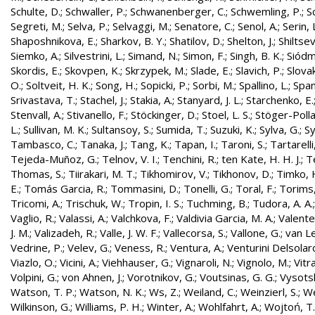
Schulte, D.
;
Schwaller, P.
;
Schwanenberger, C.
;
Schwemling, P.
;
S
Segreti, M.
;
Selva, P.
;
Selvaggi, M.
;
Senatore, C.
;
Senol, A.
;
Serin, 
Shaposhnikova, E.
;
Sharkov, B. Y.
;
Shatilov, D.
;
Shelton, J.
;
Shiltsev
Siemko, A.
;
Silvestrini, L.
;
Simand, N.
;
Simon, F.
;
Singh, B. K.
;
Siódm
Skordis, E.
;
Skovpen, K.
;
Skrzypek, M.
;
Slade, E.
;
Slavich, P.
;
Slovak
O.
;
Soltveit, H. K.
;
Song, H.
;
Sopicki, P.
;
Sorbi, M.
;
Spallino, L.
;
Spa
Srivastava, T.
;
Stachel, J.
;
Stakia, A.
;
Stanyard, J. L.
;
Starchenko, E.
Stenvall, A.
;
Stivanello, F.
;
Stöckinger, D.
;
Stoel, L. S.
;
Stöger-Polla
L.
;
Sullivan, M. K.
;
Sultansoy, S.
;
Sumida, T.
;
Suzuki, K.
;
Sylva, G.
;
Sy
Tambasco, C.
;
Tanaka, J.
;
Tang, K.
;
Tapan, I.
;
Taroni, S.
;
Tartarelli
Tejeda-Muñoz, G.
;
Telnov, V. I.
;
Tenchini, R.
;
ten Kate, H. H. J.
;
T
Thomas, S.
;
Tiirakari, M. T.
;
Tikhomirov, V.
;
Tikhonov, D.
;
Timko, 
E.
;
Tomás Garcia, R.
;
Tommasini, D.
;
Tonelli, G.
;
Toral, F.
;
Torims,
Tricomi, A.
;
Trischuk, W.
;
Tropin, I. S.
;
Tuchming, B.
;
Tudora, A. A.
Vaglio, R.
;
Valassi, A.
;
Valchkova, F.
;
Valdivia Garcia, M. A.
;
Valente
J. M.
;
Valizadeh, R.
;
Valle, J. W. F.
;
Vallecorsa, S.
;
Vallone, G.
;
van L
Vedrine, P.
;
Velev, G.
;
Veness, R.
;
Ventura, A.
;
Venturini Delsolar
Viazlo, O.
;
Vicini, A.
;
Viehhauser, G.
;
Vignaroli, N.
;
Vignolo, M.
;
Vitr
Volpini, G.
;
von Ahnen, J.
;
Vorotnikov, G.
;
Voutsinas, G. G.
;
Vysotsk
Watson, T. P.
;
Watson, N. K.
;
Ws, Z.
;
Weiland, C.
;
Weinzierl, S.
;
We
Wilkinson, G.
;
Williams, P. H.
;
Winter, A.
;
Wohlfahrt, A.
;
Wojtoń, T.