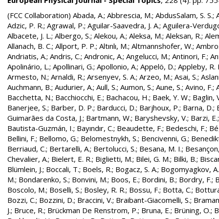
European Physical Journal - Special Topics
, 228 (4). pp. 7
(FCC Collaboration)
Abada, A.
;
Abbrescia, M.
;
AbdusSalam, S. S.
;
Adzic, P. R.
;
Agrawal, P.
;
Aguilar-Saavedra, J. A.
;
Aguilera-Verdugo, 
Albacete, J. L.
;
Albergo, S.
;
Alekou, A.
;
Aleksa, M.
;
Aleksan, R.
;
Ale
Allanach, B. C.
;
Allport, P. P.
;
Altınlı, M.
;
Altmannshofer, W.
;
Ambros
Andriatis, A.
;
Andris, C.
;
Andronic, A.
;
Angelucci, M.
;
Antinori, F.
;
An
Apolinário, L.
;
Apollinari, G.
;
Apollonio, A.
;
Appelö, D.
;
Appleby, R. 
Armesto, N.
;
Arnaldi, R.
;
Arsenyev, S. A.
;
Arzeo, M.
;
Asai, S.
;
Aslan
Auchmann, B.
;
Audurier, A.
;
Aull, S.
;
Aumon, S.
;
Aune, S.
;
Avino, F.
;
Bacchetta, N.
;
Bacchiocchi, E.
;
Bachacou, H.
;
Baek, Y. W.
;
Baglin, 
Banerjee, S.
;
Barber, D. P.
;
Barducci, D.
;
Barjhoux, P.
;
Barna, D.
;
Guimarães da Costa, J.
;
Bartmann, W.
;
Baryshevsky, V.
;
Barzi, E.
Bautista-Guzmán, I.
;
Bayındır, C.
;
Beaudette, F.
;
Bedeschi, F.
;
Bé
Bellini, F.
;
Bellomo, G.
;
Belomestnykh, S.
;
Bencivenni, G.
;
Benedikt
Berriaud, C.
;
Bertarelli, A.
;
Bertolucci, S.
;
Besana, M. I.
;
Besançon,
Chevalier, A.
;
Bielert, E. R.
;
Biglietti, M.
;
Bilei, G. M.
;
Bilki, B.
;
Biscar
Blümlein, J.
;
Boccali, T.
;
Boels, R.
;
Bogacz, S. A.
;
Bogomyagkov, A.
M.
;
Bondarenko, S.
;
Bonvini, M.
;
Boos, E.
;
Bordini, B.
;
Bordry, F.
;
B
Boscolo, M.
;
Boselli, S.
;
Bosley, R. R.
;
Bossu, F.
;
Botta, C.
;
Bottura
Bozzi, C.
;
Bozzini, D.
;
Braccini, V.
;
Braibant-Giacomelli, S.
;
Bramant
J.
;
Bruce, R.
;
Brückman De Renstrom, P.
;
Bruna, E.
;
Brüning, O.
;
B