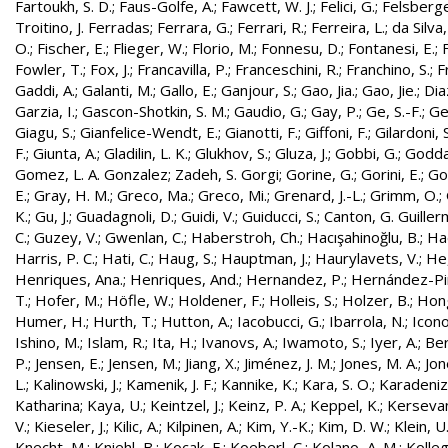
Fartoukh, S. D.
;
Faus-Golfe, A.
;
Fawcett, W. J.
;
Felici, G.
;
Felsberge
Troitino, J. Ferradas
;
Ferrara, G.
;
Ferrari, R.
;
Ferreira, L.
;
da Silva
O.
;
Fischer, E.
;
Flieger, W.
;
Florio, M.
;
Fonnesu, D.
;
Fontanesi, E.
;
Fowler, T.
;
Fox, J.
;
Francavilla, P.
;
Franceschini, R.
;
Franchino, S.
;
F
Gaddi, A.
;
Galanti, M.
;
Gallo, E.
;
Ganjour, S.
;
Gao, Jia.
;
Gao, Jie.
;
Dia
Garzia, I.
;
Gascon-Shotkin, S. M.
;
Gaudio, G.
;
Gay, P.
;
Ge, S.-F.
;
Ge
Giagu, S.
;
Gianfelice-Wendt, E.
;
Gianotti, F.
;
Giffoni, F.
;
Gilardoni, S
F.
;
Giunta, A.
;
Gladilin, L. K.
;
Glukhov, S.
;
Gluza, J.
;
Gobbi, G.
;
Godda
Gomez, L. A. Gonzalez
;
Zadeh, S. Gorgi
;
Gorine, G.
;
Gorini, E.
;
Gou
E.
;
Gray, H. M.
;
Greco, Ma.
;
Greco, Mi.
;
Grenard, J.-L.
;
Grimm, O.
;
K.
;
Gu, J.
;
Guadagnoli, D.
;
Guidi, V.
;
Guiducci, S.
;
Canton, G. Guille
C.
;
Guzey, V.
;
Gwenlan, C.
;
Haberstroh, Ch.
;
Hacışahinoğlu, B.
;
Ha
Harris, P. C.
;
Hati, C.
;
Haug, S.
;
Hauptman, J.
;
Haurylavets, V.
;
He,
Henriques, Ana.
;
Henriques, And.
;
Hernandez, P.
;
Hernández-Pint
T.
;
Hofer, M.
;
Höfle, W.
;
Holdener, F.
;
Holleis, S.
;
Holzer, B.
;
Hong
Humer, H.
;
Hurth, T.
;
Hutton, A.
;
Iacobucci, G.
;
Ibarrola, N.
;
Icon
Ishino, M.
;
Islam, R.
;
Ita, H.
;
Ivanovs, A.
;
Iwamoto, S.
;
Iyer, A.
;
Ber
P.
;
Jensen, E.
;
Jensen, M.
;
Jiang, X.
;
Jiménez, J. M.
;
Jones, M. A.
;
Jon
L.
;
Kalinowski, J.
;
Kamenik, J. F.
;
Kannike, K.
;
Kara, S. O.
;
Karadeniz
Katharina
;
Kaya, U.
;
Keintzel, J.
;
Keinz, P. A.
;
Keppel, K.
;
Kersevan
V.
;
Kieseler, J.
;
Kilic, A.
;
Kilpinen, A.
;
Kim, Y.-K.
;
Kim, D. W.
;
Klein, U
Knecht, M.
;
Kniehl, B.
;
Kocak, F.
;
Koeberl, C.
;
Kolano, A. M.
;
Kolleg