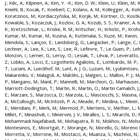
J.
;
Kilic, A.
;
Kilpinen, A.
;
Kim, Y. -K.
;
Kim, D. W.
;
Klein, U.
;
Klein, M.
;
K
Kniehl, B.
;
Kocak, F.
;
Koeberl, C.
;
Kolano, A. M.
;
Kollegger, A.
;
Koło
Koratzinos, M.
;
Kordiaczyńska, M.
;
Korjik, M.
;
Kortner, O.
;
Kostka
Kowalski, S.
;
Kozaczuk, J.
;
Kozlov, G. A.
;
Kozub, S. S.
;
Krainer, A. 
K.
;
Kretzschmar, L.
;
Kriske, R. M.
;
Kritscher, H.
;
Krkotic, P.
;
Kroha
Kumar, M.
;
Kumar, M.
;
Kusina, A.
;
Kuttimalai, S.
;
Kuze, M.
;
Kwon, 
Mendola, S.
;
Lançon, E.
;
Landsberg, G.
;
Langacker, P.
;
Lange, C.
;
Lechner, A.
;
Lee, K.
;
Lee, S.
;
Lee, R.
;
Lefevre, T.
;
Le Guen, P.
;
Leh
Monzon, I.
;
Lerner, G.
;
Leroy, O.
;
Lesiak, T.
;
Lévai, P.
;
Leveratto,
Z.
;
Lobko, A.
;
Locci, E.
;
Logothetis Agaliotis, E.
;
Lombardo, M. P.
;
T.
;
Luciani, A.
;
Lueckhof, M.
;
Lunt, A. J. G.
;
Luzum, M.
;
Lyubimtsev, 
Makarenko, V.
;
Malagoli, A.
;
Malclés, J.
;
Malgeri, L.
;
Mallon, P. J.
;
Ma
P.
;
Mangano, M.
;
Manil, P.
;
Mannelli, M.
;
Marchiori, G.
;
Marhauser,
Marriott-Dodington, T.
;
Martin, R.
;
Martin, O.
;
Martin Camalich, J.
E.
;
Marzani, S.
;
Marzocca, D.
;
Marzola, L.
;
Masciocchi, S.
;
Masina, I
A.
;
McCullough, M.
;
McIntosh, P. A.
;
Meade, P.
;
Medina, L.
;
Meier,
E.
;
Meridiani, P.
;
Merk, M.
;
Mermod, P.
;
Mertens, V.
;
Mether, L.
;
M
Millet, F.
;
Minashvili, I.
;
Minervini, J. V.
;
Miralles, L. S.
;
Mirarchi, D.
;
Mohammadi Najafabadi, M.
;
Mohapatra, R. N.
;
Mokhov, N.
;
Molso
Montesinos, E.
;
Moortgat, F.
;
Morange, N.
;
Morello, G.
;
Moreno L
Morretta, V.
;
Morrone, M.
;
Mostacci, A.
;
Muanza, S.
;
Muchnoi, N.
;