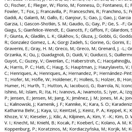
O.
;
Fischer, E.
;
Flieger, W.
;
Florio, M.
;
Fonnesu, D.
;
Fontanesi, E.
;
Fowler, T.
;
Fox, J.
;
Francavilla, P.
;
Franceschini, R.
;
Franchino, S.
;
F
Gaddi, A.
;
Galanti, M.
;
Gallo, E.
;
Ganjour, S.
;
Gao, J.
;
Gao, J.
;
Garcia 
Garzia, I.
;
Gascon-Shotkin, S. M.
;
Gaudio, G.
;
Gay, P.
;
Ge, S. -F.
;
G
Giagu, S.
;
Gianfelice-Wendt, E.
;
Gianotti, F.
;
Giffoni, F.
;
Gilardoni, S
F.
;
Giunta, A.
;
Gladilin, L. K.
;
Glukhov, S.
;
Gluza, J.
;
Gobbi, G.
;
Godda
R.
;
Gonzalez Gomez, L. A.
;
Gorgi Zadeh, S.
;
Gorine, G.
;
Gorini, E.
;
Graverini, E.
;
Gray, H. M.
;
Greco, M.
;
Greco, M.
;
Grenard, J. -L.
;
G
Grzanka, K.
;
Gu, J.
;
Guadagnoli, D.
;
Guidi, V.
;
Guiducci, S.
;
Guillerm
Guyot, C.
;
Guzey, V.
;
Gwenlan, C.
;
Haberstroh, C.
;
Hacışahinoğlu,
A.
;
Harris, P. C.
;
Hati, C.
;
Haug, S.
;
Hauptman, J.
;
Haurylavets, V.
;
C.
;
Henriques, A.
;
Henriques, A.
;
Hernandez, P.
;
Hernández-Pinto,
T.
;
Hofer, M.
;
Höfle, W.
;
Holdener, F.
;
Holleis, S.
;
Holzer, B.
;
Hong
Humer, H.
;
Hurth, T.
;
Hutton, A.
;
Iacobucci, G.
;
Ibarrola, N.
;
Icon
Ishino, M.
;
Islam, R.
;
Ita, H.
;
Ivanovs, A.
;
Iwamoto, S.
;
Iyer, A.
;
Izq
P.
;
Jensen, E.
;
Jensen, M.
;
Jiang, X.
;
Jiménez, J. M.
;
Jones, M. A.
;
Jon
L.
;
Kalinowski, J.
;
Kamenik, J. F.
;
Kannike, K.
;
Kara, S. O.
;
Karadeniz
Katharina Behr, J.
;
Kaya, U.
;
Keintzel, J.
;
Keinz, P. A.
;
Keppel, K.
;
K
Khoze, V. V.
;
Kieseler, J.
;
Kilic, A.
;
Kilpinen, A.
;
Kim, Y. -K.
;
Kim, D. 
V. I.
;
Knecht, M.
;
Kniehl, B.
;
Kocak, F.
;
Koeberl, C.
;
Kolano, A. M.
;
K
Koppenburg, P.
;
Koratzinos, M.
;
Kordiaczyńska, M.
;
Korjik, M.
;
K