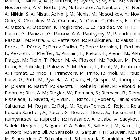
Munilla, J.
;
Murray, M. J.
;
Muttoni, Y.
;
Myers, S.
;
Mylona, M.
;
Nachtm
Nesterenko, A. V.
;
Netto, J. A.
;
Nettsträter, A.
;
Neubüser, C.
;
Neu
A.
;
Nikitin, S. A.
;
Nisati, A.
;
No, J. M.
;
Nonis, M.
;
Nosochkov, Y.
;
Nová
Oide, K.
;
Okorokov, V. A.
;
Okumura, Y.
;
Oleari, C.
;
Olness, F. I.
;
On
A.
;
Özcan, V.
;
Özdemir, K.
;
Pagliarone, C. E.
;
Pais da Silva, H. F.
;
P
Panico, G.
;
Panizzo, G.
;
Pankov, A. A.
;
Pantsyrny, V.
;
Papadopoulo
Pasquali, M.
;
Patra, S. K.
;
Patterson, R.
;
Paukkunen, H.
;
Pauss, F.
Perez, G.
;
Pérez, F.
;
Perez Codina, E.
;
Perez Morales, J.
;
Perfilo
F.
;
Pezzotti, L.
;
Pfeiffer, S.
;
Piccinini, F.
;
Pieloni, T.
;
Pierini, M.
;
Pikh
Plagge, M.
;
Plehn, T.
;
Pleier, M. -A.
;
Płoskoń, M.
;
Podeur, M.
;
Pod
Polini, A.
;
Polinski, J.
;
Polozov, S. M.
;
Ponce, L.
;
Pont, M.
;
Pontecor
A.
;
Premat, E.
;
Price, T.
;
Primavera, M.
;
Prino, F.
;
Prioli, M.
;
Proudf
Punzi, G.
;
Putti, M.
;
Pyarelal, A.
;
Quack, H.
;
Quispe, M.
;
Racioppi, 
M. J.
;
Rata, R.
;
Ratoff, P.
;
Ravotti, F.
;
Rebello Teles, P.
;
Reboud, 
Ribon, A.
;
Ricci, A. M.
;
Riegler, W.
;
Riemann, S.
;
Riemann, B.
;
Riema
Risselada, T.
;
Rivetti, A.
;
Rivkin, L.
;
Rizzo, T.
;
Robens, Tania
;
Robe
Cahuantzi, M.
;
Rogan, C.
;
Roig, M.
;
Rojas-Torres, S.
;
Rojo, J.
;
Rola
Rosado Sanchez, A.
;
Rosaz, G.
;
Rossi, L.
;
Rossi, A.
;
Rossmanith, 
Rumyantsev, L.
;
Ruprecht, R.
;
Ryazanov, A. I.
;
Saba, A.
;
Sadykov, 
Salfeld-Nebgen, J.
;
Salgado, C. A.
;
Salini, S.
;
Sallese, J. M.
;
Salmi, T.
Santoro, R.
;
Sanz Ull, A.
;
Sarasola, X.
;
Sarpün, I. H.
;
Sauvain, M.
;
Sa
M.
;
Scheuerlein, C.
;
Schienbein, I.
;
Schlenga, K.
;
Schmickler, H.
;
Sch