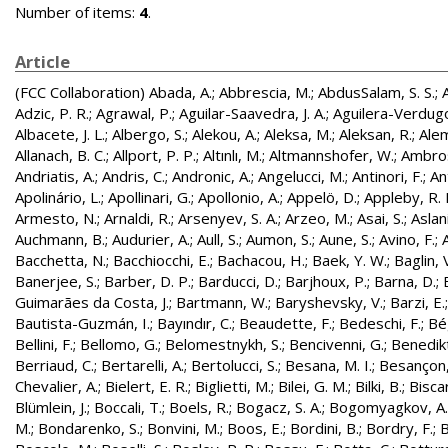
Number of items:
4
.
Article
(FCC Collaboration)
Abada, A.
;
Abbrescia, M.
;
AbdusSalam, S. S.
;
Adzic, P. R.
;
Agrawal, P.
;
Aguilar-Saavedra, J. A.
;
Aguilera-Verdugo, 
Albacete, J. L.
;
Albergo, S.
;
Alekou, A.
;
Aleksa, M.
;
Aleksan, R.
;
Ale
Allanach, B. C.
;
Allport, P. P.
;
Altınlı, M.
;
Altmannshofer, W.
;
Ambros
Andriatis, A.
;
Andris, C.
;
Andronic, A.
;
Angelucci, M.
;
Antinori, F.
;
An
Apolinário, L.
;
Apollinari, G.
;
Apollonio, A.
;
Appelö, D.
;
Appleby, R. 
Armesto, N.
;
Arnaldi, R.
;
Arsenyev, S. A.
;
Arzeo, M.
;
Asai, S.
;
Aslan
Auchmann, B.
;
Audurier, A.
;
Aull, S.
;
Aumon, S.
;
Aune, S.
;
Avino, F.
;
Bacchetta, N.
;
Bacchiocchi, E.
;
Bachacou, H.
;
Baek, Y. W.
;
Baglin, 
Banerjee, S.
;
Barber, D. P.
;
Barducci, D.
;
Barjhoux, P.
;
Barna, D.
;
Guimarães da Costa, J.
;
Bartmann, W.
;
Baryshevsky, V.
;
Barzi, E.
Bautista-Guzmán, I.
;
Bayındır, C.
;
Beaudette, F.
;
Bedeschi, F.
;
Bé
Bellini, F.
;
Bellomo, G.
;
Belomestnykh, S.
;
Bencivenni, G.
;
Benedikt
Berriaud, C.
;
Bertarelli, A.
;
Bertolucci, S.
;
Besana, M. I.
;
Besançon,
Chevalier, A.
;
Bielert, E. R.
;
Biglietti, M.
;
Bilei, G. M.
;
Bilki, B.
;
Biscar
Blümlein, J.
;
Boccali, T.
;
Boels, R.
;
Bogacz, S. A.
;
Bogomyagkov, A.
M.
;
Bondarenko, S.
;
Bonvini, M.
;
Boos, E.
;
Bordini, B.
;
Bordry, F.
;
B