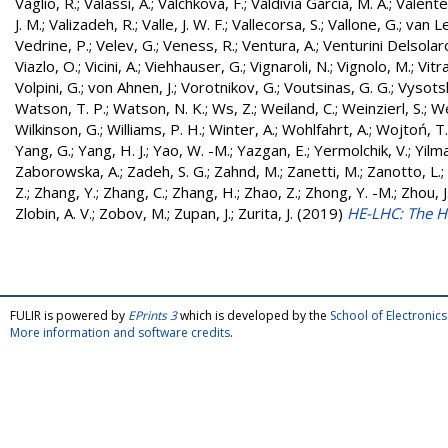
Vaglio, R.
;
Valassi, A.
;
Valchkova, F.
;
Valdivia Garcia, M. A.
;
Valente
J. M.
;
Valizadeh, R.
;
Valle, J. W. F.
;
Vallecorsa, S.
;
Vallone, G.
;
van L
Vedrine, P.
;
Velev, G.
;
Veness, R.
;
Ventura, A.
;
Venturini Delsolar
Viazlo, O.
;
Vicini, A.
;
Viehhauser, G.
;
Vignaroli, N.
;
Vignolo, M.
;
Vitr
Volpini, G.
;
von Ahnen, J.
;
Vorotnikov, G.
;
Voutsinas, G. G.
;
Vysotsk
Watson, T. P.
;
Watson, N. K.
;
Ws, Z.
;
Weiland, C.
;
Weinzierl, S.
;
We
Wilkinson, G.
;
Williams, P. H.
;
Winter, A.
;
Wohlfahrt, A.
;
Wojtoń, T.
Yang, G.
;
Yang, H. J.
;
Yao, W. -M.
;
Yazgan, E.
;
Yermolchik, V.
;
Yilma
Zaborowska, A.
;
Zadeh, S. G.
;
Zahnd, M.
;
Zanetti, M.
;
Zanotto, L.
;
Z.
;
Zhang, Y.
;
Zhang, C.
;
Zhang, H.
;
Zhao, Z.
;
Zhong, Y. -M.
;
Zhou, J
Zlobin, A. V.
;
Zobov, M.
;
Zupan, J.
;
Zurita, J.
(2019)
HE-LHC: The H
FULIR is powered by
EPrints 3
which is developed by the
School of Electroni
More information and software credits
.