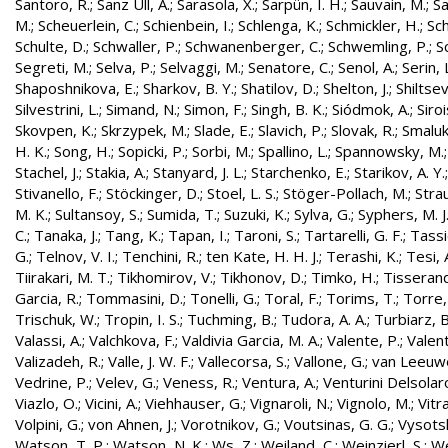
Santoro, R.
;
Sanz Ull, A.
;
Sarasola, X.
;
Sarpün, I. H.
;
Sauvain, M.
;
Sa
M.
;
Scheuerlein, C.
;
Schienbein, I.
;
Schlenga, K.
;
Schmickler, H.
;
Sch
Schulte, D.
;
Schwaller, P.
;
Schwanenberger, C.
;
Schwemling, P.
;
S
Segreti, M.
;
Selva, P.
;
Selvaggi, M.
;
Senatore, C.
;
Senol, A.
;
Serin, 
Shaposhnikova, E.
;
Sharkov, B. Y.
;
Shatilov, D.
;
Shelton, J.
;
Shiltsev
Silvestrini, L.
;
Simand, N.
;
Simon, F.
;
Singh, B. K.
;
Siódmok, A.
;
Siroi
Skovpen, K.
;
Skrzypek, M.
;
Slade, E.
;
Slavich, P.
;
Slovak, R.
;
Smaluk
H. K.
;
Song, H.
;
Sopicki, P.
;
Sorbi, M.
;
Spallino, L.
;
Spannowsky, M.
Stachel, J.
;
Stakia, A.
;
Stanyard, J. L.
;
Starchenko, E.
;
Starikov, A. Y.
Stivanello, F.
;
Stöckinger, D.
;
Stoel, L. S.
;
Stöger-Pollach, M.
;
Stra
M. K.
;
Sultansoy, S.
;
Sumida, T.
;
Suzuki, K.
;
Sylva, G.
;
Syphers, M. J
C.
;
Tanaka, J.
;
Tang, K.
;
Tapan, I.
;
Taroni, S.
;
Tartarelli, G. F.
;
Tassie
G.
;
Telnov, V. I.
;
Tenchini, R.
;
ten Kate, H. H. J.
;
Terashi, K.
;
Tesi, 
Tiirakari, M. T.
;
Tikhomirov, V.
;
Tikhonov, D.
;
Timko, H.
;
Tisserand
Garcia, R.
;
Tommasini, D.
;
Tonelli, G.
;
Toral, F.
;
Torims, T.
;
Torre,
Trischuk, W.
;
Tropin, I. S.
;
Tuchming, B.
;
Tudora, A. A.
;
Turbiarz, B
Valassi, A.
;
Valchkova, F.
;
Valdivia Garcia, M. A.
;
Valente, P.
;
Valent
Valizadeh, R.
;
Valle, J. W. F.
;
Vallecorsa, S.
;
Vallone, G.
;
van Leeuw
Vedrine, P.
;
Velev, G.
;
Veness, R.
;
Ventura, A.
;
Venturini Delsolar
Viazlo, O.
;
Vicini, A.
;
Viehhauser, G.
;
Vignaroli, N.
;
Vignolo, M.
;
Vitr
Volpini, G.
;
von Ahnen, J.
;
Vorotnikov, G.
;
Voutsinas, G. G.
;
Vysotsk
Watson, T. P.
;
Watson, N. K.
;
Ws, Z.
;
Weiland, C.
;
Weinzierl, S.
;
We