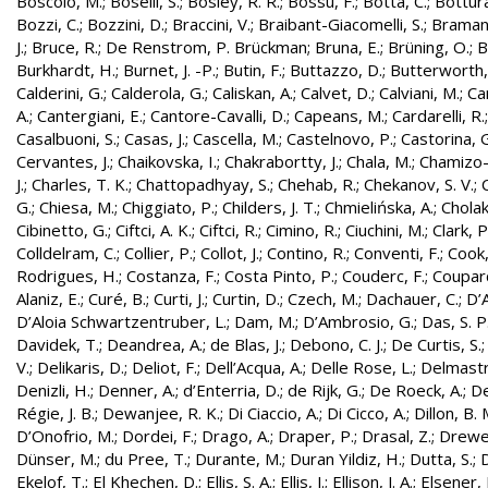
Boscolo, M.
;
Boselli, S.
;
Bosley, R. R.
;
Bossu, F.
;
Botta, C.
;
Bottura
Bozzi, C.
;
Bozzini, D.
;
Braccini, V.
;
Braibant-Giacomelli, S.
;
Bramant
J.
;
Bruce, R.
;
De Renstrom, P. Brückman
;
Bruna, E.
;
Brüning, O.
;
B
Burkhardt, H.
;
Burnet, J. -P.
;
Butin, F.
;
Buttazzo, D.
;
Butterworth,
Calderini, G.
;
Calderola, G.
;
Caliskan, A.
;
Calvet, D.
;
Calviani, M.
;
Cam
A.
;
Cantergiani, E.
;
Cantore-Cavalli, D.
;
Capeans, M.
;
Cardarelli, R.
Casalbuoni, S.
;
Casas, J.
;
Cascella, M.
;
Castelnovo, P.
;
Castorina, 
Cervantes, J.
;
Chaikovska, I.
;
Chakrabortty, J.
;
Chala, M.
;
Chamizo-
J.
;
Charles, T. K.
;
Chattopadhyay, S.
;
Chehab, R.
;
Chekanov, S. V.
;
G.
;
Chiesa, M.
;
Chiggiato, P.
;
Childers, J. T.
;
Chmielińska, A.
;
Cholak
Cibinetto, G.
;
Ciftci, A. K.
;
Ciftci, R.
;
Cimino, R.
;
Ciuchini, M.
;
Clark, P.
Colldelram, C.
;
Collier, P.
;
Collot, J.
;
Contino, R.
;
Conventi, F.
;
Cook,
Rodrigues, H.
;
Costanza, F.
;
Costa Pinto, P.
;
Couderc, F.
;
Coupard
Alaniz, E.
;
Curé, B.
;
Curti, J.
;
Curtin, D.
;
Czech, M.
;
Dachauer, C.
;
D’A
D’Aloia Schwartzentruber, L.
;
Dam, M.
;
D’Ambrosio, G.
;
Das, S. P
Davidek, T.
;
Deandrea, A.
;
de Blas, J.
;
Debono, C. J.
;
De Curtis, S.
V.
;
Delikaris, D.
;
Deliot, F.
;
Dell’Acqua, A.
;
Delle Rose, L.
;
Delmastr
Denizli, H.
;
Denner, A.
;
d’Enterria, D.
;
de Rijk, G.
;
De Roeck, A.
;
De
Régie, J. B.
;
Dewanjee, R. K.
;
Di Ciaccio, A.
;
Di Cicco, A.
;
Dillon, B. 
D’Onofrio, M.
;
Dordei, F.
;
Drago, A.
;
Draper, P.
;
Drasal, Z.
;
Drewe
Dünser, M.
;
du Pree, T.
;
Durante, M.
;
Duran Yildiz, H.
;
Dutta, S.
;
D
Ekelof, T.
;
El Khechen, D.
;
Ellis, S. A.
;
Ellis, J.
;
Ellison, J. A.
;
Elsener, 