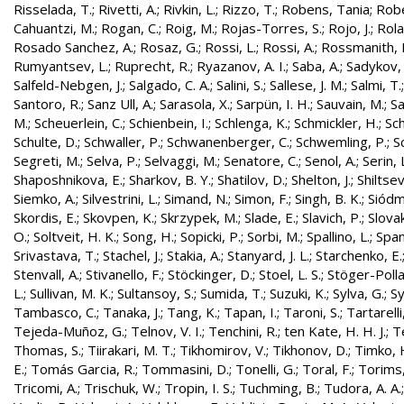
Risselada, T.
;
Rivetti, A.
;
Rivkin, L.
;
Rizzo, T.
;
Robens, Tania
;
Robe
Cahuantzi, M.
;
Rogan, C.
;
Roig, M.
;
Rojas-Torres, S.
;
Rojo, J.
;
Rola
Rosado Sanchez, A.
;
Rosaz, G.
;
Rossi, L.
;
Rossi, A.
;
Rossmanith, 
Rumyantsev, L.
;
Ruprecht, R.
;
Ryazanov, A. I.
;
Saba, A.
;
Sadykov, 
Salfeld-Nebgen, J.
;
Salgado, C. A.
;
Salini, S.
;
Sallese, J. M.
;
Salmi, T.
Santoro, R.
;
Sanz Ull, A.
;
Sarasola, X.
;
Sarpün, I. H.
;
Sauvain, M.
;
Sa
M.
;
Scheuerlein, C.
;
Schienbein, I.
;
Schlenga, K.
;
Schmickler, H.
;
Sch
Schulte, D.
;
Schwaller, P.
;
Schwanenberger, C.
;
Schwemling, P.
;
S
Segreti, M.
;
Selva, P.
;
Selvaggi, M.
;
Senatore, C.
;
Senol, A.
;
Serin, 
Shaposhnikova, E.
;
Sharkov, B. Y.
;
Shatilov, D.
;
Shelton, J.
;
Shiltsev
Siemko, A.
;
Silvestrini, L.
;
Simand, N.
;
Simon, F.
;
Singh, B. K.
;
Siódm
Skordis, E.
;
Skovpen, K.
;
Skrzypek, M.
;
Slade, E.
;
Slavich, P.
;
Slovak
O.
;
Soltveit, H. K.
;
Song, H.
;
Sopicki, P.
;
Sorbi, M.
;
Spallino, L.
;
Spa
Srivastava, T.
;
Stachel, J.
;
Stakia, A.
;
Stanyard, J. L.
;
Starchenko, E.
Stenvall, A.
;
Stivanello, F.
;
Stöckinger, D.
;
Stoel, L. S.
;
Stöger-Polla
L.
;
Sullivan, M. K.
;
Sultansoy, S.
;
Sumida, T.
;
Suzuki, K.
;
Sylva, G.
;
Sy
Tambasco, C.
;
Tanaka, J.
;
Tang, K.
;
Tapan, I.
;
Taroni, S.
;
Tartarelli
Tejeda-Muñoz, G.
;
Telnov, V. I.
;
Tenchini, R.
;
ten Kate, H. H. J.
;
T
Thomas, S.
;
Tiirakari, M. T.
;
Tikhomirov, V.
;
Tikhonov, D.
;
Timko, 
E.
;
Tomás Garcia, R.
;
Tommasini, D.
;
Tonelli, G.
;
Toral, F.
;
Torims,
Tricomi, A.
;
Trischuk, W.
;
Tropin, I. S.
;
Tuchming, B.
;
Tudora, A. A.