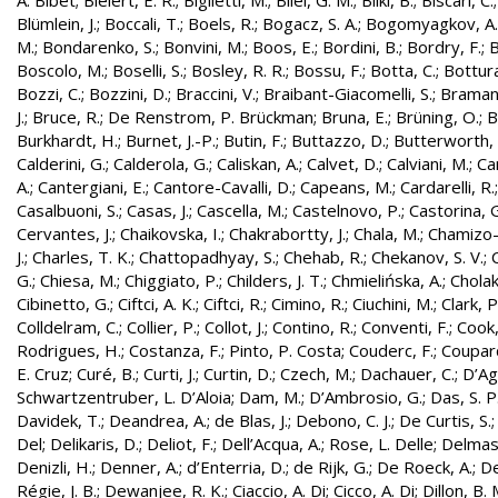
A. Bibet
;
Bielert, E. R.
;
Biglietti, M.
;
Bilei, G. M.
;
Bilki, B.
;
Biscari, C.
Blümlein, J.
;
Boccali, T.
;
Boels, R.
;
Bogacz, S. A.
;
Bogomyagkov, A.
M.
;
Bondarenko, S.
;
Bonvini, M.
;
Boos, E.
;
Bordini, B.
;
Bordry, F.
;
B
Boscolo, M.
;
Boselli, S.
;
Bosley, R. R.
;
Bossu, F.
;
Botta, C.
;
Bottura
Bozzi, C.
;
Bozzini, D.
;
Braccini, V.
;
Braibant-Giacomelli, S.
;
Bramant
J.
;
Bruce, R.
;
De Renstrom, P. Brückman
;
Bruna, E.
;
Brüning, O.
;
B
Burkhardt, H.
;
Burnet, J.-P.
;
Butin, F.
;
Buttazzo, D.
;
Butterworth, 
Calderini, G.
;
Calderola, G.
;
Caliskan, A.
;
Calvet, D.
;
Calviani, M.
;
Cam
A.
;
Cantergiani, E.
;
Cantore-Cavalli, D.
;
Capeans, M.
;
Cardarelli, R.
Casalbuoni, S.
;
Casas, J.
;
Cascella, M.
;
Castelnovo, P.
;
Castorina, 
Cervantes, J.
;
Chaikovska, I.
;
Chakrabortty, J.
;
Chala, M.
;
Chamizo-
J.
;
Charles, T. K.
;
Chattopadhyay, S.
;
Chehab, R.
;
Chekanov, S. V.
;
G.
;
Chiesa, M.
;
Chiggiato, P.
;
Childers, J. T.
;
Chmielińska, A.
;
Cholak
Cibinetto, G.
;
Ciftci, A. K.
;
Ciftci, R.
;
Cimino, R.
;
Ciuchini, M.
;
Clark, P.
Colldelram, C.
;
Collier, P.
;
Collot, J.
;
Contino, R.
;
Conventi, F.
;
Cook,
Rodrigues, H.
;
Costanza, F.
;
Pinto, P. Costa
;
Couderc, F.
;
Coupard
E. Cruz
;
Curé, B.
;
Curti, J.
;
Curtin, D.
;
Czech, M.
;
Dachauer, C.
;
D’Ag
Schwartzentruber, L. D’Aloia
;
Dam, M.
;
D’Ambrosio, G.
;
Das, S. P
Davidek, T.
;
Deandrea, A.
;
de Blas, J.
;
Debono, C. J.
;
De Curtis, S.
Del
;
Delikaris, D.
;
Deliot, F.
;
Dell’Acqua, A.
;
Rose, L. Delle
;
Delmas
Denizli, H.
;
Denner, A.
;
d’Enterria, D.
;
de Rijk, G.
;
De Roeck, A.
;
De
Régie, J. B.
;
Dewanjee, R. K.
;
Ciaccio, A. Di
;
Cicco, A. Di
;
Dillon, B. 