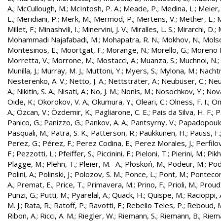
A.
;
McCullough, M.
;
McIntosh, P. A.
;
Meade, P.
;
Medina, L.
;
Meier,
E.
;
Meridiani, P.
;
Merk, M.
;
Mermod, P.
;
Mertens, V.
;
Mether, L.
;
M
Millet, F.
;
Minashvili, I.
;
Minervini, J. V.
;
Miralles, L. S.
;
Mirarchi, D.
;
Mohammadi Najafabadi, M.
;
Mohapatra, R. N.
;
Mokhov, N.
;
Molso
Montesinos, E.
;
Moortgat, F.
;
Morange, N.
;
Morello, G.
;
Moreno L
Morretta, V.
;
Morrone, M.
;
Mostacci, A.
;
Muanza, S.
;
Muchnoi, N.
;
Munilla, J.
;
Murray, M. J.
;
Muttoni, Y.
;
Myers, S.
;
Mylona, M.
;
Nachtm
Nesterenko, A. V.
;
Netto, J. A.
;
Nettsträter, A.
;
Neubüser, C.
;
Neu
A.
;
Nikitin, S. A.
;
Nisati, A.
;
No, J. M.
;
Nonis, M.
;
Nosochkov, Y.
;
Nová
Oide, K.
;
Okorokov, V. A.
;
Okumura, Y.
;
Oleari, C.
;
Olness, F. I.
;
On
A.
;
Özcan, V.
;
Özdemir, K.
;
Pagliarone, C. E.
;
Pais da Silva, H. F.
;
P
Panico, G.
;
Panizzo, G.
;
Pankov, A. A.
;
Pantsyrny, V.
;
Papadopoulo
Pasquali, M.
;
Patra, S. K.
;
Patterson, R.
;
Paukkunen, H.
;
Pauss, F.
Perez, G.
;
Pérez, F.
;
Perez Codina, E.
;
Perez Morales, J.
;
Perfilo
F.
;
Pezzotti, L.
;
Pfeiffer, S.
;
Piccinini, F.
;
Pieloni, T.
;
Pierini, M.
;
Pikh
Plagge, M.
;
Plehn, T.
;
Pleier, M. -A.
;
Płoskoń, M.
;
Podeur, M.
;
Pod
Polini, A.
;
Polinski, J.
;
Polozov, S. M.
;
Ponce, L.
;
Pont, M.
;
Pontecor
A.
;
Premat, E.
;
Price, T.
;
Primavera, M.
;
Prino, F.
;
Prioli, M.
;
Proudf
Punzi, G.
;
Putti, M.
;
Pyarelal, A.
;
Quack, H.
;
Quispe, M.
;
Racioppi, 
M. J.
;
Rata, R.
;
Ratoff, P.
;
Ravotti, F.
;
Rebello Teles, P.
;
Reboud, 
Ribon, A.
;
Ricci, A. M.
;
Riegler, W.
;
Riemann, S.
;
Riemann, B.
;
Riema