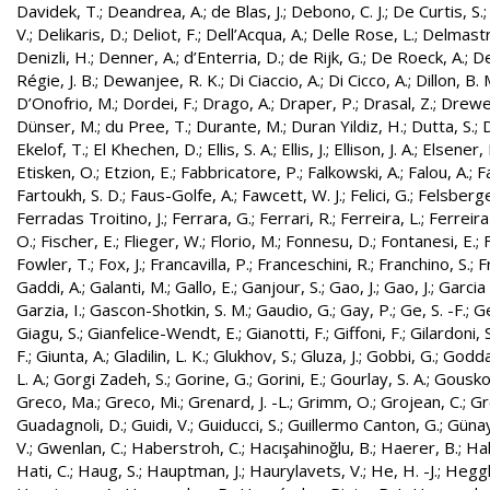
Davidek, T.
;
Deandrea, A.
;
de Blas, J.
;
Debono, C. J.
;
De Curtis, S.
V.
;
Delikaris, D.
;
Deliot, F.
;
Dell’Acqua, A.
;
Delle Rose, L.
;
Delmastr
Denizli, H.
;
Denner, A.
;
d’Enterria, D.
;
de Rijk, G.
;
De Roeck, A.
;
De
Régie, J. B.
;
Dewanjee, R. K.
;
Di Ciaccio, A.
;
Di Cicco, A.
;
Dillon, B. 
D’Onofrio, M.
;
Dordei, F.
;
Drago, A.
;
Draper, P.
;
Drasal, Z.
;
Drewe
Dünser, M.
;
du Pree, T.
;
Durante, M.
;
Duran Yildiz, H.
;
Dutta, S.
;
D
Ekelof, T.
;
El Khechen, D.
;
Ellis, S. A.
;
Ellis, J.
;
Ellison, J. A.
;
Elsener, 
Etisken, O.
;
Etzion, E.
;
Fabbricatore, P.
;
Falkowski, A.
;
Falou, A.
;
Fa
Fartoukh, S. D.
;
Faus-Golfe, A.
;
Fawcett, W. J.
;
Felici, G.
;
Felsberge
Ferradas Troitino, J.
;
Ferrara, G.
;
Ferrari, R.
;
Ferreira, L.
;
Ferreira
O.
;
Fischer, E.
;
Flieger, W.
;
Florio, M.
;
Fonnesu, D.
;
Fontanesi, E.
;
Fowler, T.
;
Fox, J.
;
Francavilla, P.
;
Franceschini, R.
;
Franchino, S.
;
F
Gaddi, A.
;
Galanti, M.
;
Gallo, E.
;
Ganjour, S.
;
Gao, J.
;
Gao, J.
;
Garcia 
Garzia, I.
;
Gascon-Shotkin, S. M.
;
Gaudio, G.
;
Gay, P.
;
Ge, S. -F.
;
G
Giagu, S.
;
Gianfelice-Wendt, E.
;
Gianotti, F.
;
Giffoni, F.
;
Gilardoni, S
F.
;
Giunta, A.
;
Gladilin, L. K.
;
Glukhov, S.
;
Gluza, J.
;
Gobbi, G.
;
Godda
L. A.
;
Gorgi Zadeh, S.
;
Gorine, G.
;
Gorini, E.
;
Gourlay, S. A.
;
Gouskos
Greco, Ma.
;
Greco, Mi.
;
Grenard, J. -L.
;
Grimm, O.
;
Grojean, C.
;
Gr
Guadagnoli, D.
;
Guidi, V.
;
Guiducci, S.
;
Guillermo Canton, G.
;
Günay
V.
;
Gwenlan, C.
;
Haberstroh, C.
;
Hacışahinoğlu, B.
;
Haerer, B.
;
Hah
Hati, C.
;
Haug, S.
;
Hauptman, J.
;
Haurylavets, V.
;
He, H. -J.
;
Heggli