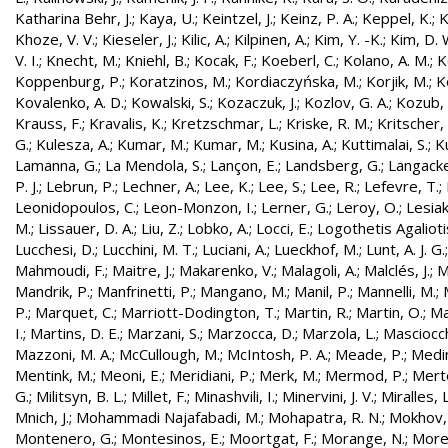
Katharina Behr, J.
;
Kaya, U.
;
Keintzel, J.
;
Keinz, P. A.
;
Keppel, K.
;
K
Khoze, V. V.
;
Kieseler, J.
;
Kilic, A.
;
Kilpinen, A.
;
Kim, Y. -K.
;
Kim, D. 
V. I.
;
Knecht, M.
;
Kniehl, B.
;
Kocak, F.
;
Koeberl, C.
;
Kolano, A. M.
;
K
Koppenburg, P.
;
Koratzinos, M.
;
Kordiaczyńska, M.
;
Korjik, M.
;
K
Kovalenko, A. D.
;
Kowalski, S.
;
Kozaczuk, J.
;
Kozlov, G. A.
;
Kozub, S
Krauss, F.
;
Kravalis, K.
;
Kretzschmar, L.
;
Kriske, R. M.
;
Kritscher,
G.
;
Kulesza, A.
;
Kumar, M.
;
Kumar, M.
;
Kusina, A.
;
Kuttimalai, S.
;
K
Lamanna, G.
;
La Mendola, S.
;
Lançon, E.
;
Landsberg, G.
;
Langacke
P. J.
;
Lebrun, P.
;
Lechner, A.
;
Lee, K.
;
Lee, S.
;
Lee, R.
;
Lefevre, T.
;
Leonidopoulos, C.
;
Leon-Monzon, I.
;
Lerner, G.
;
Leroy, O.
;
Lesiak
M.
;
Lissauer, D. A.
;
Liu, Z.
;
Lobko, A.
;
Locci, E.
;
Logothetis Agaliotis
Lucchesi, D.
;
Lucchini, M. T.
;
Luciani, A.
;
Lueckhof, M.
;
Lunt, A. J. G.
Mahmoudi, F.
;
Maitre, J.
;
Makarenko, V.
;
Malagoli, A.
;
Malclés, J.
;
M
Mandrik, P.
;
Manfrinetti, P.
;
Mangano, M.
;
Manil, P.
;
Mannelli, M.
;
P.
;
Marquet, C.
;
Marriott-Dodington, T.
;
Martin, R.
;
Martin, O.
;
Ma
I.
;
Martins, D. E.
;
Marzani, S.
;
Marzocca, D.
;
Marzola, L.
;
Masciocch
Mazzoni, M. A.
;
McCullough, M.
;
McIntosh, P. A.
;
Meade, P.
;
Medin
Mentink, M.
;
Meoni, E.
;
Meridiani, P.
;
Merk, M.
;
Mermod, P.
;
Merte
G.
;
Militsyn, B. L.
;
Millet, F.
;
Minashvili, I.
;
Minervini, J. V.
;
Miralles, L
Mnich, J.
;
Mohammadi Najafabadi, M.
;
Mohapatra, R. N.
;
Mokhov,
Montenero, G.
;
Montesinos, E.
;
Moortgat, F.
;
Morange, N.
;
Morel