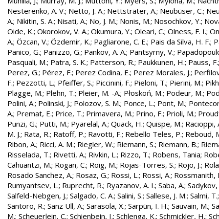
Munilla, J.
;
Murray, M. J.
;
Muttoni, Y.
;
Myers, S.
;
Mylona, M.
;
Nachtm
Nesterenko, A. V.
;
Netto, J. A.
;
Nettsträter, A.
;
Neubüser, C.
;
Neu
A.
;
Nikitin, S. A.
;
Nisati, A.
;
No, J. M.
;
Nonis, M.
;
Nosochkov, Y.
;
Nová
Oide, K.
;
Okorokov, V. A.
;
Okumura, Y.
;
Oleari, C.
;
Olness, F. I.
;
On
A.
;
Özcan, V.
;
Özdemir, K.
;
Pagliarone, C. E.
;
Pais da Silva, H. F.
;
P
Panico, G.
;
Panizzo, G.
;
Pankov, A. A.
;
Pantsyrny, V.
;
Papadopoulo
Pasquali, M.
;
Patra, S. K.
;
Patterson, R.
;
Paukkunen, H.
;
Pauss, F.
Perez, G.
;
Pérez, F.
;
Perez Codina, E.
;
Perez Morales, J.
;
Perfilo
F.
;
Pezzotti, L.
;
Pfeiffer, S.
;
Piccinini, F.
;
Pieloni, T.
;
Pierini, M.
;
Pikh
Plagge, M.
;
Plehn, T.
;
Pleier, M. -A.
;
Płoskoń, M.
;
Podeur, M.
;
Pod
Polini, A.
;
Polinski, J.
;
Polozov, S. M.
;
Ponce, L.
;
Pont, M.
;
Pontecor
A.
;
Premat, E.
;
Price, T.
;
Primavera, M.
;
Prino, F.
;
Prioli, M.
;
Proudf
Punzi, G.
;
Putti, M.
;
Pyarelal, A.
;
Quack, H.
;
Quispe, M.
;
Racioppi, 
M. J.
;
Rata, R.
;
Ratoff, P.
;
Ravotti, F.
;
Rebello Teles, P.
;
Reboud, 
Ribon, A.
;
Ricci, A. M.
;
Riegler, W.
;
Riemann, S.
;
Riemann, B.
;
Riema
Risselada, T.
;
Rivetti, A.
;
Rivkin, L.
;
Rizzo, T.
;
Robens, Tania
;
Robe
Cahuantzi, M.
;
Rogan, C.
;
Roig, M.
;
Rojas-Torres, S.
;
Rojo, J.
;
Rola
Rosado Sanchez, A.
;
Rosaz, G.
;
Rossi, L.
;
Rossi, A.
;
Rossmanith, 
Rumyantsev, L.
;
Ruprecht, R.
;
Ryazanov, A. I.
;
Saba, A.
;
Sadykov, 
Salfeld-Nebgen, J.
;
Salgado, C. A.
;
Salini, S.
;
Sallese, J. M.
;
Salmi, T.
Santoro, R.
;
Sanz Ull, A.
;
Sarasola, X.
;
Sarpün, I. H.
;
Sauvain, M.
;
Sa
M.
;
Scheuerlein, C.
;
Schienbein, I.
;
Schlenga, K.
;
Schmickler, H.
;
Sch