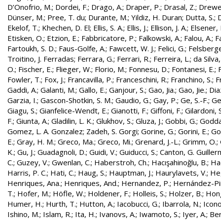
D’Onofrio, M.
;
Dordei, F.
;
Drago, A.
;
Draper, P.
;
Drasal, Z.
;
Drewe
Dünser, M.
;
Pree, T. du
;
Durante, M.
;
Yildiz, H. Duran
;
Dutta, S.
;
D
Ekelof, T.
;
Khechen, D. El
;
Ellis, S. A.
;
Ellis, J.
;
Ellison, J. A.
;
Elsener, 
Etisken, O.
;
Etzion, E.
;
Fabbricatore, P.
;
Falkowski, A.
;
Falou, A.
;
Fa
Fartoukh, S. D.
;
Faus-Golfe, A.
;
Fawcett, W. J.
;
Felici, G.
;
Felsberge
Troitino, J. Ferradas
;
Ferrara, G.
;
Ferrari, R.
;
Ferreira, L.
;
da Silva
O.
;
Fischer, E.
;
Flieger, W.
;
Florio, M.
;
Fonnesu, D.
;
Fontanesi, E.
;
Fowler, T.
;
Fox, J.
;
Francavilla, P.
;
Franceschini, R.
;
Franchino, S.
;
F
Gaddi, A.
;
Galanti, M.
;
Gallo, E.
;
Ganjour, S.
;
Gao, Jia.
;
Gao, Jie.
;
Dia
Garzia, I.
;
Gascon-Shotkin, S. M.
;
Gaudio, G.
;
Gay, P.
;
Ge, S.-F.
;
Ge
Giagu, S.
;
Gianfelice-Wendt, E.
;
Gianotti, F.
;
Giffoni, F.
;
Gilardoni, S
F.
;
Giunta, A.
;
Gladilin, L. K.
;
Glukhov, S.
;
Gluza, J.
;
Gobbi, G.
;
Godda
Gomez, L. A. Gonzalez
;
Zadeh, S. Gorgi
;
Gorine, G.
;
Gorini, E.
;
Gou
E.
;
Gray, H. M.
;
Greco, Ma.
;
Greco, Mi.
;
Grenard, J.-L.
;
Grimm, O.
;
K.
;
Gu, J.
;
Guadagnoli, D.
;
Guidi, V.
;
Guiducci, S.
;
Canton, G. Guille
C.
;
Guzey, V.
;
Gwenlan, C.
;
Haberstroh, Ch.
;
Hacışahinoğlu, B.
;
Ha
Harris, P. C.
;
Hati, C.
;
Haug, S.
;
Hauptman, J.
;
Haurylavets, V.
;
He,
Henriques, Ana.
;
Henriques, And.
;
Hernandez, P.
;
Hernández-Pint
T.
;
Hofer, M.
;
Höfle, W.
;
Holdener, F.
;
Holleis, S.
;
Holzer, B.
;
Hong
Humer, H.
;
Hurth, T.
;
Hutton, A.
;
Iacobucci, G.
;
Ibarrola, N.
;
Icon
Ishino, M.
;
Islam, R.
;
Ita, H.
;
Ivanovs, A.
;
Iwamoto, S.
;
Iyer, A.
;
Ber