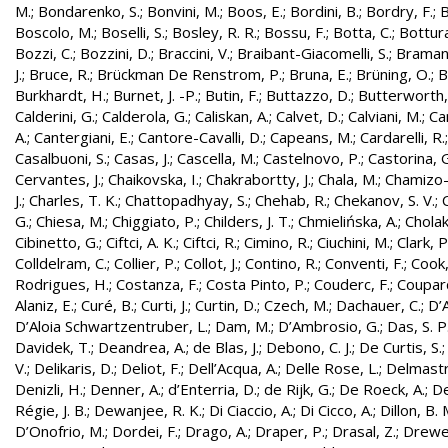
M.
;
Bondarenko, S.
;
Bonvini, M.
;
Boos, E.
;
Bordini, B.
;
Bordry, F.
;
B
Boscolo, M.
;
Boselli, S.
;
Bosley, R. R.
;
Bossu, F.
;
Botta, C.
;
Bottura
Bozzi, C.
;
Bozzini, D.
;
Braccini, V.
;
Braibant-Giacomelli, S.
;
Bramant
J.
;
Bruce, R.
;
Brückman De Renstrom, P.
;
Bruna, E.
;
Brüning, O.
;
B
Burkhardt, H.
;
Burnet, J. -P.
;
Butin, F.
;
Buttazzo, D.
;
Butterworth,
Calderini, G.
;
Calderola, G.
;
Caliskan, A.
;
Calvet, D.
;
Calviani, M.
;
Cam
A.
;
Cantergiani, E.
;
Cantore-Cavalli, D.
;
Capeans, M.
;
Cardarelli, R.
Casalbuoni, S.
;
Casas, J.
;
Cascella, M.
;
Castelnovo, P.
;
Castorina, 
Cervantes, J.
;
Chaikovska, I.
;
Chakrabortty, J.
;
Chala, M.
;
Chamizo-
J.
;
Charles, T. K.
;
Chattopadhyay, S.
;
Chehab, R.
;
Chekanov, S. V.
;
G.
;
Chiesa, M.
;
Chiggiato, P.
;
Childers, J. T.
;
Chmielińska, A.
;
Cholak
Cibinetto, G.
;
Ciftci, A. K.
;
Ciftci, R.
;
Cimino, R.
;
Ciuchini, M.
;
Clark, P.
Colldelram, C.
;
Collier, P.
;
Collot, J.
;
Contino, R.
;
Conventi, F.
;
Cook,
Rodrigues, H.
;
Costanza, F.
;
Costa Pinto, P.
;
Couderc, F.
;
Coupard
Alaniz, E.
;
Curé, B.
;
Curti, J.
;
Curtin, D.
;
Czech, M.
;
Dachauer, C.
;
D’A
D’Aloia Schwartzentruber, L.
;
Dam, M.
;
D’Ambrosio, G.
;
Das, S. P
Davidek, T.
;
Deandrea, A.
;
de Blas, J.
;
Debono, C. J.
;
De Curtis, S.
V.
;
Delikaris, D.
;
Deliot, F.
;
Dell’Acqua, A.
;
Delle Rose, L.
;
Delmastr
Denizli, H.
;
Denner, A.
;
d’Enterria, D.
;
de Rijk, G.
;
De Roeck, A.
;
De
Régie, J. B.
;
Dewanjee, R. K.
;
Di Ciaccio, A.
;
Di Cicco, A.
;
Dillon, B. 
D’Onofrio, M.
;
Dordei, F.
;
Drago, A.
;
Draper, P.
;
Drasal, Z.
;
Drewe