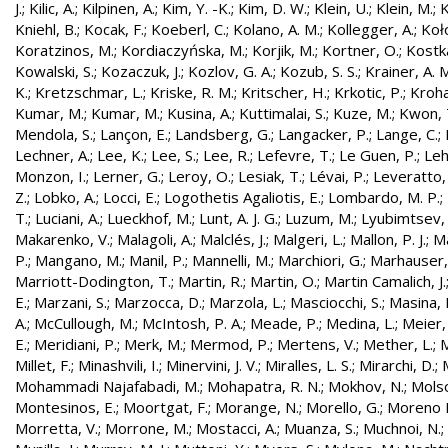
J.
;
Kilic, A.
;
Kilpinen, A.
;
Kim, Y. -K.
;
Kim, D. W.
;
Klein, U.
;
Klein, M.
;
K
Kniehl, B.
;
Kocak, F.
;
Koeberl, C.
;
Kolano, A. M.
;
Kollegger, A.
;
Koło
Koratzinos, M.
;
Kordiaczyńska, M.
;
Korjik, M.
;
Kortner, O.
;
Kostka
Kowalski, S.
;
Kozaczuk, J.
;
Kozlov, G. A.
;
Kozub, S. S.
;
Krainer, A. 
K.
;
Kretzschmar, L.
;
Kriske, R. M.
;
Kritscher, H.
;
Krkotic, P.
;
Kroha
Kumar, M.
;
Kumar, M.
;
Kusina, A.
;
Kuttimalai, S.
;
Kuze, M.
;
Kwon, 
Mendola, S.
;
Lançon, E.
;
Landsberg, G.
;
Langacker, P.
;
Lange, C.
;
Lechner, A.
;
Lee, K.
;
Lee, S.
;
Lee, R.
;
Lefevre, T.
;
Le Guen, P.
;
Leh
Monzon, I.
;
Lerner, G.
;
Leroy, O.
;
Lesiak, T.
;
Lévai, P.
;
Leveratto,
Z.
;
Lobko, A.
;
Locci, E.
;
Logothetis Agaliotis, E.
;
Lombardo, M. P.
;
T.
;
Luciani, A.
;
Lueckhof, M.
;
Lunt, A. J. G.
;
Luzum, M.
;
Lyubimtsev, 
Makarenko, V.
;
Malagoli, A.
;
Malclés, J.
;
Malgeri, L.
;
Mallon, P. J.
;
Ma
P.
;
Mangano, M.
;
Manil, P.
;
Mannelli, M.
;
Marchiori, G.
;
Marhauser,
Marriott-Dodington, T.
;
Martin, R.
;
Martin, O.
;
Martin Camalich, J.
E.
;
Marzani, S.
;
Marzocca, D.
;
Marzola, L.
;
Masciocchi, S.
;
Masina, I
A.
;
McCullough, M.
;
McIntosh, P. A.
;
Meade, P.
;
Medina, L.
;
Meier,
E.
;
Meridiani, P.
;
Merk, M.
;
Mermod, P.
;
Mertens, V.
;
Mether, L.
;
M
Millet, F.
;
Minashvili, I.
;
Minervini, J. V.
;
Miralles, L. S.
;
Mirarchi, D.
;
Mohammadi Najafabadi, M.
;
Mohapatra, R. N.
;
Mokhov, N.
;
Molso
Montesinos, E.
;
Moortgat, F.
;
Morange, N.
;
Morello, G.
;
Moreno L
Morretta, V.
;
Morrone, M.
;
Mostacci, A.
;
Muanza, S.
;
Muchnoi, N.
;