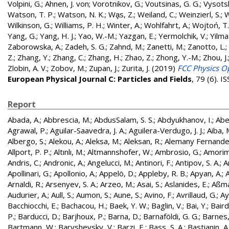
Volpini, G.
;
Ahnen, J. von
;
Vorotnikov, G.
;
Voutsinas, G. G.
;
Vysotsk
Watson, T. P.
;
Watson, N. K.
;
Wa̧s, Z.
;
Weiland, C.
;
Weinzierl, S.
;
W
Wilkinson, G.
;
Williams, P. H.
;
Winter, A.
;
Wohlfahrt, A.
;
Wojtoń, T.
Yang, G.
;
Yang, H. J.
;
Yao, W.-M.
;
Yazgan, E.
;
Yermolchik, V.
;
Yilma
Zaborowska, A.
;
Zadeh, S. G.
;
Zahnd, M.
;
Zanetti, M.
;
Zanotto, L.
;
Z.
;
Zhang, Y.
;
Zhang, C.
;
Zhang, H.
;
Zhao, Z.
;
Zhong, Y.-M.
;
Zhou, J.
Zlobin, A. V.
;
Zobov, M.
;
Zupan, J.
;
Zurita, J.
(2019)
FCC Physics Op
European Physical Journal C: Particles and Fields
, 79 (6). 
Report
Abada, A.
;
Abbrescia, M.
;
AbdusSalam, S. S.
;
Abdyukhanov, I.
;
Abe
Agrawal, P.
;
Aguilar-Saavedra, J. A.
;
Aguilera-Verdugo, J. J.
;
Aiba, 
Albergo, S.
;
Alekou, A.
;
Aleksa, M.
;
Aleksan, R.
;
Alemany Fernandez
Allport, P. P.
;
Altınlı, M.
;
Altmannshofer, W.
;
Ambrosio, G.
;
Amorim
Andris, C.
;
Andronic, A.
;
Angelucci, M.
;
Antinori, F.
;
Antipov, S. A.
;
A
Apollinari, G.
;
Apollonio, A.
;
Appelö, D.
;
Appleby, R. B.
;
Apyan, A.
;
A
Arnaldi, R.
;
Arsenyev, S. A.
;
Arzeo, M.
;
Asai, S.
;
Aslanides, E.
;
Aßma
Audurier, A.
;
Aull, S.
;
Aumon, S.
;
Aune, S.
;
Avino, F.
;
Avrillaud, G.
;
Ay
Bacchiocchi, E.
;
Bachacou, H.
;
Baek, Y. W.
;
Baglin, V.
;
Bai, Y.
;
Baird
P.
;
Barducci, D.
;
Barjhoux, P.
;
Barna, D.
;
Barnaföldi, G. G.
;
Barnes, 
Bartmann, W.
;
Baryshevsky, V.
;
Barzi, E.
;
Bass, S. A.
;
Bastianin, A