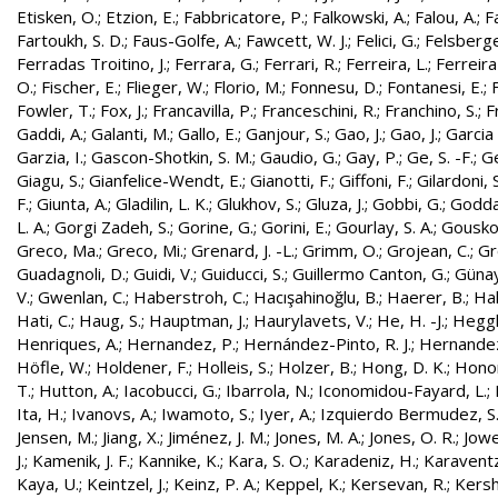
Etisken, O.
;
Etzion, E.
;
Fabbricatore, P.
;
Falkowski, A.
;
Falou, A.
;
Fa
Fartoukh, S. D.
;
Faus-Golfe, A.
;
Fawcett, W. J.
;
Felici, G.
;
Felsberge
Ferradas Troitino, J.
;
Ferrara, G.
;
Ferrari, R.
;
Ferreira, L.
;
Ferreira
O.
;
Fischer, E.
;
Flieger, W.
;
Florio, M.
;
Fonnesu, D.
;
Fontanesi, E.
;
Fowler, T.
;
Fox, J.
;
Francavilla, P.
;
Franceschini, R.
;
Franchino, S.
;
F
Gaddi, A.
;
Galanti, M.
;
Gallo, E.
;
Ganjour, S.
;
Gao, J.
;
Gao, J.
;
Garcia 
Garzia, I.
;
Gascon-Shotkin, S. M.
;
Gaudio, G.
;
Gay, P.
;
Ge, S. -F.
;
G
Giagu, S.
;
Gianfelice-Wendt, E.
;
Gianotti, F.
;
Giffoni, F.
;
Gilardoni, S
F.
;
Giunta, A.
;
Gladilin, L. K.
;
Glukhov, S.
;
Gluza, J.
;
Gobbi, G.
;
Godda
L. A.
;
Gorgi Zadeh, S.
;
Gorine, G.
;
Gorini, E.
;
Gourlay, S. A.
;
Gouskos
Greco, Ma.
;
Greco, Mi.
;
Grenard, J. -L.
;
Grimm, O.
;
Grojean, C.
;
Gr
Guadagnoli, D.
;
Guidi, V.
;
Guiducci, S.
;
Guillermo Canton, G.
;
Günay
V.
;
Gwenlan, C.
;
Haberstroh, C.
;
Hacışahinoğlu, B.
;
Haerer, B.
;
Hah
Hati, C.
;
Haug, S.
;
Hauptman, J.
;
Haurylavets, V.
;
He, H. -J.
;
Heggli
Henriques, A.
;
Hernandez, P.
;
Hernández-Pinto, R. J.
;
Hernandez
Höfle, W.
;
Holdener, F.
;
Holleis, S.
;
Holzer, B.
;
Hong, D. K.
;
Honor
T.
;
Hutton, A.
;
Iacobucci, G.
;
Ibarrola, N.
;
Iconomidou-Fayard, L.
;
Ita, H.
;
Ivanovs, A.
;
Iwamoto, S.
;
Iyer, A.
;
Izquierdo Bermudez, S
Jensen, M.
;
Jiang, X.
;
Jiménez, J. M.
;
Jones, M. A.
;
Jones, O. R.
;
Jowe
J.
;
Kamenik, J. F.
;
Kannike, K.
;
Kara, S. O.
;
Karadeniz, H.
;
Karaventz
Kaya, U.
;
Keintzel, J.
;
Keinz, P. A.
;
Keppel, K.
;
Kersevan, R.
;
Kersh