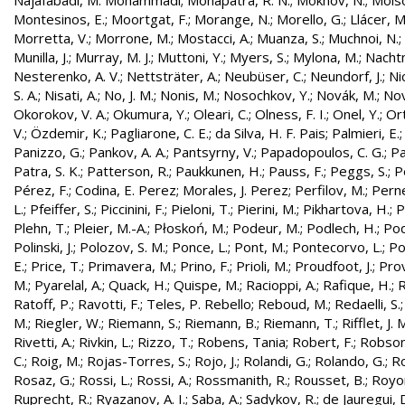
Najafabadi, M. Mohammadi
;
Mohapatra, R. N.
;
Mokhov, N.
;
Molso
Montesinos, E.
;
Moortgat, F.
;
Morange, N.
;
Morello, G.
;
Llácer, 
Morretta, V.
;
Morrone, M.
;
Mostacci, A.
;
Muanza, S.
;
Muchnoi, N.
;
Munilla, J.
;
Murray, M. J.
;
Muttoni, Y.
;
Myers, S.
;
Mylona, M.
;
Nachtm
Nesterenko, A. V.
;
Nettsträter, A.
;
Neubüser, C.
;
Neundorf, J.
;
Nic
S. A.
;
Nisati, A.
;
No, J. M.
;
Nonis, M.
;
Nosochkov, Y.
;
Novák, M.
;
Nov
Okorokov, V. A.
;
Okumura, Y.
;
Oleari, C.
;
Olness, F. I.
;
Onel, Y.
;
Ort
V.
;
Özdemir, K.
;
Pagliarone, C. E.
;
da Silva, H. F. Pais
;
Palmieri, E.
Panizzo, G.
;
Pankov, A. A.
;
Pantsyrny, V.
;
Papadopoulos, C. G.
;
Pa
Patra, S. K.
;
Patterson, R.
;
Paukkunen, H.
;
Pauss, F.
;
Peggs, S.
;
P
Pérez, F.
;
Codina, E. Perez
;
Morales, J. Perez
;
Perfilov, M.
;
Pern
L.
;
Pfeiffer, S.
;
Piccinini, F.
;
Pieloni, T.
;
Pierini, M.
;
Pikhartova, H.
;
P
Plehn, T.
;
Pleier, M.-A.
;
Płoskoń, M.
;
Podeur, M.
;
Podlech, H.
;
Pod
Polinski, J.
;
Polozov, S. M.
;
Ponce, L.
;
Pont, M.
;
Pontecorvo, L.
;
Po
E.
;
Price, T.
;
Primavera, M.
;
Prino, F.
;
Prioli, M.
;
Proudfoot, J.
;
Prov
M.
;
Pyarelal, A.
;
Quack, H.
;
Quispe, M.
;
Racioppi, A.
;
Rafique, H.
;
R
Ratoff, P.
;
Ravotti, F.
;
Teles, P. Rebello
;
Reboud, M.
;
Redaelli, S.
M.
;
Riegler, W.
;
Riemann, S.
;
Riemann, B.
;
Riemann, T.
;
Rifflet, J. 
Rivetti, A.
;
Rivkin, L.
;
Rizzo, T.
;
Robens, Tania
;
Robert, F.
;
Robson,
C.
;
Roig, M.
;
Rojas-Torres, S.
;
Rojo, J.
;
Rolandi, G.
;
Rolando, G.
;
Ro
Rosaz, G.
;
Rossi, L.
;
Rossi, A.
;
Rossmanith, R.
;
Rousset, B.
;
Royon
Ruprecht, R.
;
Ryazanov, A. I.
;
Saba, A.
;
Sadykov, R.
;
de Jauregui, 