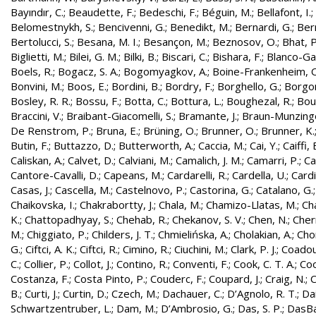
Bayındır, C.
;
Beaudette, F.
;
Bedeschi, F.
;
Béguin, M.
;
Bellafont, I.
;
Belomestnykh, S.
;
Bencivenni, G.
;
Benedikt, M.
;
Bernardi, G.
;
Bern
Bertolucci, S.
;
Besana, M. I.
;
Besançon, M.
;
Beznosov, O.
;
Bhat, P
Biglietti, M.
;
Bilei, G. M.
;
Bilki, B.
;
Biscari, C.
;
Bishara, F.
;
Blanco-Gar
Boels, R.
;
Bogacz, S. A.
;
Bogomyagkov, A.
;
Boine-Frankenheim, 
Bonvini, M.
;
Boos, E.
;
Bordini, B.
;
Bordry, F.
;
Borghello, G.
;
Borgon
Bosley, R. R.
;
Bossu, F.
;
Botta, C.
;
Bottura, L.
;
Boughezal, R.
;
Bout
Braccini, V.
;
Braibant-Giacomelli, S.
;
Bramante, J.
;
Braun-Munzinge
De Renstrom, P.
;
Bruna, E.
;
Brüning, O.
;
Brunner, O.
;
Brunner, K.
Butin, F.
;
Buttazzo, D.
;
Butterworth, A.
;
Caccia, M.
;
Cai, Y.
;
Caiffi, 
Caliskan, A.
;
Calvet, D.
;
Calviani, M.
;
Camalich, J. M.
;
Camarri, P.
;
Ca
Cantore-Cavalli, D.
;
Capeans, M.
;
Cardarelli, R.
;
Cardella, U.
;
Cardi
Casas, J.
;
Cascella, M.
;
Castelnovo, P.
;
Castorina, G.
;
Catalano, G.
Chaikovska, I.
;
Chakrabortty, J.
;
Chala, M.
;
Chamizo-Llatas, M.
;
Ch
K.
;
Chattopadhyay, S.
;
Chehab, R.
;
Chekanov, S. V.
;
Chen, N.
;
Cher
M.
;
Chiggiato, P.
;
Childers, J. T.
;
Chmielińska, A.
;
Cholakian, A.
;
Cho
G.
;
Ciftci, A. K.
;
Ciftci, R.
;
Cimino, R.
;
Ciuchini, M.
;
Clark, P. J.
;
Coadou
C.
;
Collier, P.
;
Collot, J.
;
Contino, R.
;
Conventi, F.
;
Cook, C. T. A.
;
Coo
Costanza, F.
;
Costa Pinto, P.
;
Couderc, F.
;
Coupard, J.
;
Craig, N.
;
C
B.
;
Curti, J.
;
Curtin, D.
;
Czech, M.
;
Dachauer, C.
;
D’Agnolo, R. T.
;
Da
Schwartzentruber, L.
;
Dam, M.
;
D’Ambrosio, G.
;
Das, S. P.
;
DasBa