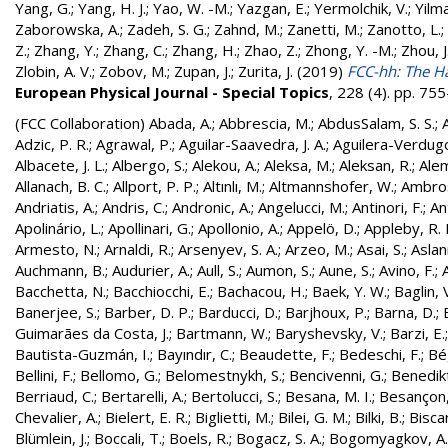
Yang, G.
;
Yang, H. J.
;
Yao, W. -M.
;
Yazgan, E.
;
Yermolchik, V.
;
Yilma
Zaborowska, A.
;
Zadeh, S. G.
;
Zahnd, M.
;
Zanetti, M.
;
Zanotto, L.
;
Z.
;
Zhang, Y.
;
Zhang, C.
;
Zhang, H.
;
Zhao, Z.
;
Zhong, Y. -M.
;
Zhou, J
Zlobin, A. V.
;
Zobov, M.
;
Zupan, J.
;
Zurita, J.
(2019)
FCC-hh: The Ha
European Physical Journal - Special Topics
, 228 (4). pp. 7
(FCC Collaboration)
Abada, A.
;
Abbrescia, M.
;
AbdusSalam, S. S.
;
Adzic, P. R.
;
Agrawal, P.
;
Aguilar-Saavedra, J. A.
;
Aguilera-Verdugo, 
Albacete, J. L.
;
Albergo, S.
;
Alekou, A.
;
Aleksa, M.
;
Aleksan, R.
;
Ale
Allanach, B. C.
;
Allport, P. P.
;
Altınlı, M.
;
Altmannshofer, W.
;
Ambros
Andriatis, A.
;
Andris, C.
;
Andronic, A.
;
Angelucci, M.
;
Antinori, F.
;
An
Apolinário, L.
;
Apollinari, G.
;
Apollonio, A.
;
Appelö, D.
;
Appleby, R. 
Armesto, N.
;
Arnaldi, R.
;
Arsenyev, S. A.
;
Arzeo, M.
;
Asai, S.
;
Aslan
Auchmann, B.
;
Audurier, A.
;
Aull, S.
;
Aumon, S.
;
Aune, S.
;
Avino, F.
;
Bacchetta, N.
;
Bacchiocchi, E.
;
Bachacou, H.
;
Baek, Y. W.
;
Baglin, 
Banerjee, S.
;
Barber, D. P.
;
Barducci, D.
;
Barjhoux, P.
;
Barna, D.
;
Guimarães da Costa, J.
;
Bartmann, W.
;
Baryshevsky, V.
;
Barzi, E.
Bautista-Guzmán, I.
;
Bayındır, C.
;
Beaudette, F.
;
Bedeschi, F.
;
Bé
Bellini, F.
;
Bellomo, G.
;
Belomestnykh, S.
;
Bencivenni, G.
;
Benedikt
Berriaud, C.
;
Bertarelli, A.
;
Bertolucci, S.
;
Besana, M. I.
;
Besançon,
Chevalier, A.
;
Bielert, E. R.
;
Biglietti, M.
;
Bilei, G. M.
;
Bilki, B.
;
Biscar
Blümlein, J.
;
Boccali, T.
;
Boels, R.
;
Bogacz, S. A.
;
Bogomyagkov, A.