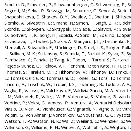
Schulte, D.
;
Schwaller, P.
;
Schwanenberger, C.
;
Schwemling, P.
;
S
Segreti, M.
;
Selva, P.
;
Selvaggi, M.
;
Senatore, C.
;
Senol, A.
;
Serin, 
Shaposhnikova, E.
;
Sharkov, B. Y.
;
Shatilov, D.
;
Shelton, J.
;
Shiltsev
Siemko, A.
;
Silvestrini, L.
;
Simand, N.
;
Simon, F.
;
Singh, B. K.
;
Siódm
Skordis, E.
;
Skovpen, K.
;
Skrzypek, M.
;
Slade, E.
;
Slavich, P.
;
Slovak
O.
;
Soltveit, H. K.
;
Song, H.
;
Sopicki, P.
;
Sorbi, M.
;
Spallino, L.
;
Spa
Srivastava, T.
;
Stachel, J.
;
Stakia, A.
;
Stanyard, J. L.
;
Starchenko, E.
Stenvall, A.
;
Stivanello, F.
;
Stöckinger, D.
;
Stoel, L. S.
;
Stöger-Polla
L.
;
Sullivan, M. K.
;
Sultansoy, S.
;
Sumida, T.
;
Suzuki, K.
;
Sylva, G.
;
Sy
Tambasco, C.
;
Tanaka, J.
;
Tang, K.
;
Tapan, I.
;
Taroni, S.
;
Tartarelli
Tejeda-Muñoz, G.
;
Telnov, V. I.
;
Tenchini, R.
;
ten Kate, H. H. J.
;
T
Thomas, S.
;
Tiirakari, M. T.
;
Tikhomirov, V.
;
Tikhonov, D.
;
Timko, 
E.
;
Tomás Garcia, R.
;
Tommasini, D.
;
Tonelli, G.
;
Toral, F.
;
Torims,
Tricomi, A.
;
Trischuk, W.
;
Tropin, I. S.
;
Tuchming, B.
;
Tudora, A. A.
Vaglio, R.
;
Valassi, A.
;
Valchkova, F.
;
Valdivia Garcia, M. A.
;
Valente
J. M.
;
Valizadeh, R.
;
Valle, J. W. F.
;
Vallecorsa, S.
;
Vallone, G.
;
van L
Vedrine, P.
;
Velev, G.
;
Veness, R.
;
Ventura, A.
;
Venturini Delsolar
Viazlo, O.
;
Vicini, A.
;
Viehhauser, G.
;
Vignaroli, N.
;
Vignolo, M.
;
Vitr
Volpini, G.
;
von Ahnen, J.
;
Vorotnikov, G.
;
Voutsinas, G. G.
;
Vysotsk
Watson, T. P.
;
Watson, N. K.
;
Ws, Z.
;
Weiland, C.
;
Weinzierl, S.
;
We
Wilkinson, G.
;
Williams, P. H.
;
Winter, A.
;
Wohlfahrt, A.
;
Wojtoń, T.