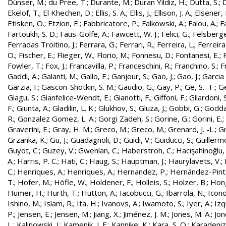
Dünser, M.
;
du Pree, T.
;
Durante, M.
;
Duran Yildiz, H.
;
Dutta, S.
;
D
Ekelof, T.
;
El Khechen, D.
;
Ellis, S. A.
;
Ellis, J.
;
Ellison, J. A.
;
Elsener, 
Etisken, O.
;
Etzion, E.
;
Fabbricatore, P.
;
Falkowski, A.
;
Falou, A.
;
Fa
Fartoukh, S. D.
;
Faus-Golfe, A.
;
Fawcett, W. J.
;
Felici, G.
;
Felsberge
Ferradas Troitino, J.
;
Ferrara, G.
;
Ferrari, R.
;
Ferreira, L.
;
Ferreira
O.
;
Fischer, E.
;
Flieger, W.
;
Florio, M.
;
Fonnesu, D.
;
Fontanesi, E.
;
Fowler, T.
;
Fox, J.
;
Francavilla, P.
;
Franceschini, R.
;
Franchino, S.
;
F
Gaddi, A.
;
Galanti, M.
;
Gallo, E.
;
Ganjour, S.
;
Gao, J.
;
Gao, J.
;
Garcia 
Garzia, I.
;
Gascon-Shotkin, S. M.
;
Gaudio, G.
;
Gay, P.
;
Ge, S. -F.
;
G
Giagu, S.
;
Gianfelice-Wendt, E.
;
Gianotti, F.
;
Giffoni, F.
;
Gilardoni, S
F.
;
Giunta, A.
;
Gladilin, L. K.
;
Glukhov, S.
;
Gluza, J.
;
Gobbi, G.
;
Godda
R.
;
Gonzalez Gomez, L. A.
;
Gorgi Zadeh, S.
;
Gorine, G.
;
Gorini, E.
;
Graverini, E.
;
Gray, H. M.
;
Greco, M.
;
Greco, M.
;
Grenard, J. -L.
;
G
Grzanka, K.
;
Gu, J.
;
Guadagnoli, D.
;
Guidi, V.
;
Guiducci, S.
;
Guillerm
Guyot, C.
;
Guzey, V.
;
Gwenlan, C.
;
Haberstroh, C.
;
Hacışahinoğlu,
A.
;
Harris, P. C.
;
Hati, C.
;
Haug, S.
;
Hauptman, J.
;
Haurylavets, V.
;
C.
;
Henriques, A.
;
Henriques, A.
;
Hernandez, P.
;
Hernández-Pinto,
T.
;
Hofer, M.
;
Höfle, W.
;
Holdener, F.
;
Holleis, S.
;
Holzer, B.
;
Hong
Humer, H.
;
Hurth, T.
;
Hutton, A.
;
Iacobucci, G.
;
Ibarrola, N.
;
Icon
Ishino, M.
;
Islam, R.
;
Ita, H.
;
Ivanovs, A.
;
Iwamoto, S.
;
Iyer, A.
;
Izq
P.
;
Jensen, E.
;
Jensen, M.
;
Jiang, X.
;
Jiménez, J. M.
;
Jones, M. A.
;
Jon
L.
;
Kalinowski, J.
;
Kamenik, J. F.
;
Kannike, K.
;
Kara, S. O.
;
Karadeniz