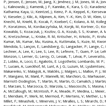
P.
;
Jensen, E.
;
Jensen, M.
;
Jiang, X.
;
Jiménez, J. M.
;
Jones, M. A.
;
Jon
L.
;
Kalinowski, J.
;
Kamenik, J. F.
;
Kannike, K.
;
Kara, S. O.
;
Karadeniz
Katharina
;
Kaya, U.
;
Keintzel, J.
;
Keinz, P. A.
;
Keppel, K.
;
Kersevan
V.
;
Kieseler, J.
;
Kilic, A.
;
Kilpinen, A.
;
Kim, Y.-K.
;
Kim, D. W.
;
Klein, U
Knecht, M.
;
Kniehl, B.
;
Kocak, F.
;
Koeberl, C.
;
Kolano, A. M.
;
Kolleg
P.
;
Koratzinos, M.
;
Kordiaczyńska, M.
;
Korjik, M.
;
Kortner, O.
;
Kos
Kowalski, S.
;
Kozaczuk, J.
;
Kozlov, G. A.
;
Kozub, S. S.
;
Krainer, A. 
K.
;
Kretzschmar, L.
;
Kriske, R. M.
;
Kritscher, H.
;
Krkotic, P.
;
Kroha
Kumar, Mi.
;
Kumar, Mu.
;
Kusina, A.
;
Kuttimalai, S.
;
Kuze, M.
;
Kwon,
Mendola, S.
;
Lançon, E.
;
Landsberg, G.
;
Langacker, P.
;
Lange, C.
;
Lechner, A.
;
Lee, K.
;
Lee, S.
;
Lee, R.
;
Lefevre, T.
;
Guen, P. Le
;
Leh
Monzon, I.
;
Lerner, G.
;
Leroy, O.
;
Lesiak, T.
;
Lévai, P.
;
Leveratto,
Z.
;
Lobko, A.
;
Locci, E.
;
Agaliotis, E. Logothetis
;
Lombardo, M. P.
;
T.
;
Luciani, A.
;
Lueckhof, M.
;
Lunt, A. J. G.
;
Luzum, M.
;
Lyubimtsev, 
Makarenko, V.
;
Malagoli, A.
;
Malclés, J.
;
Malgeri, L.
;
Mallon, P. J.
;
Ma
P.
;
Mangano, M.
;
Manil, P.
;
Mannelli, M.
;
Marchiori, G.
;
Marhauser,
Marriott-Dodington, T.
;
Martin, R.
;
Martin, O.
;
Camalich, J. Martin
E.
;
Marzani, S.
;
Marzocca, D.
;
Marzola, L.
;
Masciocchi, S.
;
Masina, I
A.
;
McCullough, M.
;
McIntosh, P. A.
;
Meade, P.
;
Medina, L.
;
Meier,
E.
;
Meridiani, P.
;
Merk, M.
;
Mermod, P.
;
Mertens, V.
;
Mether, L.
;
M
Millet, F.
;
Minashvili, I.
;
Minervini, J. V.
;
Miralles, L. S.
;
Mirarchi, D.
;