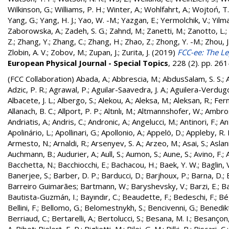
Wilkinson, G.
;
Williams, P. H.
;
Winter, A.
;
Wohlfahrt, A.
;
Wojtoń, T.
Yang, G.
;
Yang, H. J.
;
Yao, W. -M.
;
Yazgan, E.
;
Yermolchik, V.
;
Yilma
Zaborowska, A.
;
Zadeh, S. G.
;
Zahnd, M.
;
Zanetti, M.
;
Zanotto, L.
;
Z.
;
Zhang, Y.
;
Zhang, C.
;
Zhang, H.
;
Zhao, Z.
;
Zhong, Y. -M.
;
Zhou, J
Zlobin, A. V.
;
Zobov, M.
;
Zupan, J.
;
Zurita, J.
(2019)
FCC-ee: The Le
European Physical Journal - Special Topics
, 228 (2). pp. 2
(FCC Collaboration)
Abada, A.
;
Abbrescia, M.
;
AbdusSalam, S. S.
;
Adzic, P. R.
;
Agrawal, P.
;
Aguilar-Saavedra, J. A.
;
Aguilera-Verdugo, 
Albacete, J. L.
;
Albergo, S.
;
Alekou, A.
;
Aleksa, M.
;
Aleksan, R.
;
Fer
Allanach, B. C.
;
Allport, P. P.
;
Altınlı, M.
;
Altmannshofer, W.
;
Ambros
Andriatis, A.
;
Andris, C.
;
Andronic, A.
;
Angelucci, M.
;
Antinori, F.
;
An
Apolinário, L.
;
Apollinari, G.
;
Apollonio, A.
;
Appelö, D.
;
Appleby, R. 
Armesto, N.
;
Arnaldi, R.
;
Arsenyev, S. A.
;
Arzeo, M.
;
Asai, S.
;
Aslan
Auchmann, B.
;
Audurier, A.
;
Aull, S.
;
Aumon, S.
;
Aune, S.
;
Avino, F.
;
Bacchetta, N.
;
Bacchiocchi, E.
;
Bachacou, H.
;
Baek, Y. W.
;
Baglin, 
Banerjee, S.
;
Barber, D. P.
;
Barducci, D.
;
Barjhoux, P.
;
Barna, D.
;
Barreiro Guimarães
;
Bartmann, W.
;
Baryshevsky, V.
;
Barzi, E.
;
Ba
Bautista-Guzmán, I.
;
Bayındır, C.
;
Beaudette, F.
;
Bedeschi, F.
;
Bé
Bellini, F.
;
Bellomo, G.
;
Belomestnykh, S.
;
Bencivenni, G.
;
Benedikt
Berriaud, C.
;
Bertarelli, A.
;
Bertolucci, S.
;
Besana, M. I.
;
Besançon,