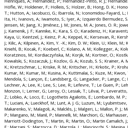
Henriques, A.
;
Hernandez, P.
;
Hernández-Pinto, R. J.
;
Hernandez
Höfle, W.
;
Holdener, F.
;
Holleis, S.
;
Holzer, B.
;
Hong, D. K.
;
Honor
T.
;
Hutton, A.
;
Iacobucci, G.
;
Ibarrola, N.
;
Iconomidou-Fayard, L.
;
Ita, H.
;
Ivanovs, A.
;
Iwamoto, S.
;
Iyer, A.
;
Izquierdo Bermudez, S
Jensen, M.
;
Jiang, X.
;
Jiménez, J. M.
;
Jones, M. A.
;
Jones, O. R.
;
Jowe
J.
;
Kamenik, J. F.
;
Kannike, K.
;
Kara, S. O.
;
Karadeniz, H.
;
Karaventz
Kaya, U.
;
Keintzel, J.
;
Keinz, P. A.
;
Keppel, K.
;
Kersevan, R.
;
Kersh
J.
;
Kilic, A.
;
Kilpinen, A.
;
Kim, Y. -K.
;
Kim, D. W.
;
Klein, U.
;
Klein, M.
;
K
Kniehl, B.
;
Kocak, F.
;
Koeberl, C.
;
Kolano, A. M.
;
Kollegger, A.
;
Koło
Koratzinos, M.
;
Kordiaczyńska, M.
;
Korjik, M.
;
Kortner, O.
;
Kostka
Kowalski, S.
;
Kozaczuk, J.
;
Kozlov, G. A.
;
Kozub, S. S.
;
Krainer, A. 
K.
;
Kretzschmar, L.
;
Kriske, R. M.
;
Kritscher, H.
;
Krkotic, P.
;
Kroha
Kumar, M.
;
Kumar, M.
;
Kusina, A.
;
Kuttimalai, S.
;
Kuze, M.
;
Kwon, 
Mendola, S.
;
Lançon, E.
;
Landsberg, G.
;
Langacker, P.
;
Lange, C.
;
Lechner, A.
;
Lee, K.
;
Lee, S.
;
Lee, R.
;
Lefevre, T.
;
Le Guen, P.
;
Leh
Monzon, I.
;
Lerner, G.
;
Leroy, O.
;
Lesiak, T.
;
Lévai, P.
;
Leveratto,
Z.
;
Lobko, A.
;
Locci, E.
;
Logothetis Agaliotis, E.
;
Lombardo, M. P.
;
T.
;
Luciani, A.
;
Lueckhof, M.
;
Lunt, A. J. G.
;
Luzum, M.
;
Lyubimtsev, 
Makarenko, V.
;
Malagoli, A.
;
Malclés, J.
;
Malgeri, L.
;
Mallon, P. J.
;
Ma
P.
;
Mangano, M.
;
Manil, P.
;
Mannelli, M.
;
Marchiori, G.
;
Marhauser,
Marriott-Dodington, T.
;
Martin, R.
;
Martin, O.
;
Martin Camalich, J.
E.
;
Marzani, S.
;
Marzocca, D.
;
Marzola, L.
;
Masciocchi, S.
;
Masina, I