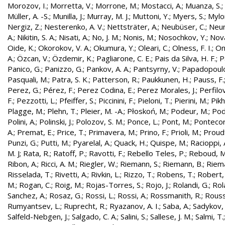
Morozov, I.
;
Morretta, V.
;
Morrone, M.
;
Mostacci, A.
;
Muanza, S.
;
Müller, A. -S.
;
Munilla, J.
;
Murray, M. J.
;
Muttoni, Y.
;
Myers, S.
;
Mylo
Nergiz, Z.
;
Nesterenko, A. V.
;
Nettsträter, A.
;
Neubüser, C.
;
Neun
A.
;
Nikitin, S. A.
;
Nisati, A.
;
No, J. M.
;
Nonis, M.
;
Nosochkov, Y.
;
Nová
Oide, K.
;
Okorokov, V. A.
;
Okumura, Y.
;
Oleari, C.
;
Olness, F. I.
;
On
A.
;
Özcan, V.
;
Özdemir, K.
;
Pagliarone, C. E.
;
Pais da Silva, H. F.
;
P
Panico, G.
;
Panizzo, G.
;
Pankov, A. A.
;
Pantsyrny, V.
;
Papadopoulo
Pasquali, M.
;
Patra, S. K.
;
Patterson, R.
;
Paukkunen, H.
;
Pauss, F.
Perez, G.
;
Pérez, F.
;
Perez Codina, E.
;
Perez Morales, J.
;
Perfilo
F.
;
Pezzotti, L.
;
Pfeiffer, S.
;
Piccinini, F.
;
Pieloni, T.
;
Pierini, M.
;
Pikh
Plagge, M.
;
Plehn, T.
;
Pleier, M. -A.
;
Płoskoń, M.
;
Podeur, M.
;
Pod
Polini, A.
;
Polinski, J.
;
Polozov, S. M.
;
Ponce, L.
;
Pont, M.
;
Pontecor
A.
;
Premat, E.
;
Price, T.
;
Primavera, M.
;
Prino, F.
;
Prioli, M.
;
Proudf
Punzi, G.
;
Putti, M.
;
Pyarelal, A.
;
Quack, H.
;
Quispe, M.
;
Racioppi, 
M. J
;
Rata, R.
;
Ratoff, P.
;
Ravotti, F.
;
Rebello Teles, P.
;
Reboud, M
Ribon, A.
;
Ricci, A. M.
;
Riegler, W.
;
Riemann, S.
;
Riemann, B.
;
Riema
Risselada, T.
;
Rivetti, A.
;
Rivkin, L.
;
Rizzo, T.
;
Robens, T.
;
Robert, 
M.
;
Rogan, C.
;
Roig, M.
;
Rojas-Torres, S.
;
Rojo, J.
;
Rolandi, G.
;
Rol
Sanchez, A.
;
Rosaz, G.
;
Rossi, L.
;
Rossi, A.
;
Rossmanith, R.
;
Rouss
Rumyantsev, L.
;
Ruprecht, R.
;
Ryazanov, A. I.
;
Saba, A.
;
Sadykov, 
Salfeld-Nebgen, J.
;
Salgado, C. A.
;
Salini, S.
;
Sallese, J. M.
;
Salmi, T.