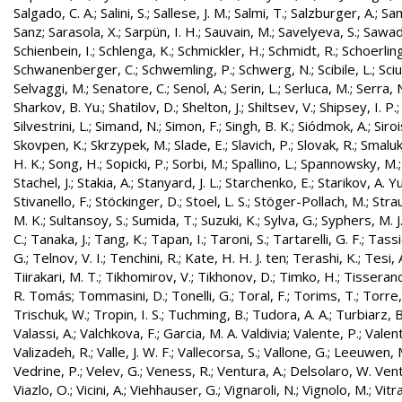
Salgado, C. A.
;
Salini, S.
;
Sallese, J. M.
;
Salmi, T.
;
Salzburger, A.
;
Sam
Sanz
;
Sarasola, X.
;
Sarpün, I. H.
;
Sauvain, M.
;
Savelyeva, S.
;
Sawad
Schienbein, I.
;
Schlenga, K.
;
Schmickler, H.
;
Schmidt, R.
;
Schoerling
Schwanenberger, C.
;
Schwemling, P.
;
Schwerg, N.
;
Scibile, L.
;
Sciu
Selvaggi, M.
;
Senatore, C.
;
Senol, A.
;
Serin, L.
;
Serluca, M.
;
Serra, 
Sharkov, B. Yu.
;
Shatilov, D.
;
Shelton, J.
;
Shiltsev, V.
;
Shipsey, I. P.
Silvestrini, L.
;
Simand, N.
;
Simon, F.
;
Singh, B. K.
;
Siódmok, A.
;
Siroi
Skovpen, K.
;
Skrzypek, M.
;
Slade, E.
;
Slavich, P.
;
Slovak, R.
;
Smaluk
H. K.
;
Song, H.
;
Sopicki, P.
;
Sorbi, M.
;
Spallino, L.
;
Spannowsky, M.
Stachel, J.
;
Stakia, A.
;
Stanyard, J. L.
;
Starchenko, E.
;
Starikov, A. Yu
Stivanello, F.
;
Stöckinger, D.
;
Stoel, L. S.
;
Stöger-Pollach, M.
;
Stra
M. K.
;
Sultansoy, S.
;
Sumida, T.
;
Suzuki, K.
;
Sylva, G.
;
Syphers, M. J
C.
;
Tanaka, J.
;
Tang, K.
;
Tapan, I.
;
Taroni, S.
;
Tartarelli, G. F.
;
Tassie
G.
;
Telnov, V. I.
;
Tenchini, R.
;
Kate, H. H. J. ten
;
Terashi, K.
;
Tesi, 
Tiirakari, M. T.
;
Tikhomirov, V.
;
Tikhonov, D.
;
Timko, H.
;
Tisserand
R. Tomás
;
Tommasini, D.
;
Tonelli, G.
;
Toral, F.
;
Torims, T.
;
Torre,
Trischuk, W.
;
Tropin, I. S.
;
Tuchming, B.
;
Tudora, A. A.
;
Turbiarz, B
Valassi, A.
;
Valchkova, F.
;
Garcia, M. A. Valdivia
;
Valente, P.
;
Valent
Valizadeh, R.
;
Valle, J. W. F.
;
Vallecorsa, S.
;
Vallone, G.
;
Leeuwen, 
Vedrine, P.
;
Velev, G.
;
Veness, R.
;
Ventura, A.
;
Delsolaro, W. Vent
Viazlo, O.
;
Vicini, A.
;
Viehhauser, G.
;
Vignaroli, N.
;
Vignolo, M.
;
Vitr