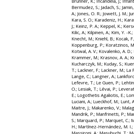
Brunner, K.
;
Incandela, J.
;
Infant
Bermudez, S.
;
Jadach, S.
;
Jamin,
A.
;
Jones, O. R.
;
Jowett, J. M.
;
Ju
Kara, S. O.
;
Karadeniz, H.
;
Kara
J.
;
Keinz, P. A.
;
Keppel, K.
;
Kers
Kilic, A.
;
Kilpinen, A.
;
Kim, Y. -K.
;
Knecht, M.
;
Kniehl, B.
;
Kocak, F.
Koppenburg, P.
;
Koratzinos, M
Kotwal, A. V.
;
Kovalenko, A. D.
;
Krammer, M.
;
Krasnov, A. A.
;
K
Kucharczyk, M.
;
Kuday, S.
;
Kuen
T.
;
Lackner, F.
;
Lackner, M.
;
La 
Lange, C.
;
Langner, A.
;
Lankford,
Lefevre, T.
;
Le Guen, P.
;
Lehtin
O.
;
Lesiak, T.
;
Lévai, P.
;
Leverat
E.
;
Logothetis Agaliotis, E.
;
Lom
Luciani, A.
;
Lueckhof, M.
;
Lunt, A
Maitre, J.
;
Makarenko, V.
;
Malago
Mandrik, P.
;
Manfrinetti, P.
;
Man
S.
;
Marquard, P.
;
Marquet, C.
;
M
H.
;
Martínez-Hernández, M. I.
;
Massironi, A.
;
Masubuchi, T.
;
Ma