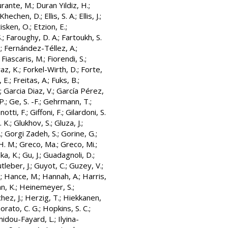
rante, M.
;
Duran Yildiz, H.
;
 Khechen, D.
;
Ellis, S. A.
;
Ellis, J.
;
isken, O.
;
Etzion, E.
;
.
;
Faroughy, D. A.
;
Fartoukh, S.
.
;
Fernández-Téllez, A.
;
;
Fiascaris, M.
;
Fiorendi, S.
;
az, K.
;
Forkel-Wirth, D.
;
Forte,
 E.
;
Freitas, A.
;
Fuks, B.
;
;
Garcia Diaz, V.
;
García Pérez,
P.
;
Ge, S. -F.
;
Gehrmann, T.
;
notti, F.
;
Giffoni, F.
;
Gilardoni, S.
. K.
;
Glukhov, S.
;
Gluza, J.
;
.
;
Gorgi Zadeh, S.
;
Gorine, G.
;
H. M.
;
Greco, Ma.
;
Greco, Mi.
;
ka, K.
;
Gu, J.
;
Guadagnoli, D.
;
tleber, J.
;
Guyot, C.
;
Guzey, V.
;
.
;
Hance, M.
;
Hannah, A.
;
Harris,
n, K.
;
Heinemeyer, S.
;
ez, J.
;
Herzig, T.
;
Hiekkanen,
rato, C. G.
;
Hopkins, S. C.
;
idou-Fayard, L.
;
Ilyina-