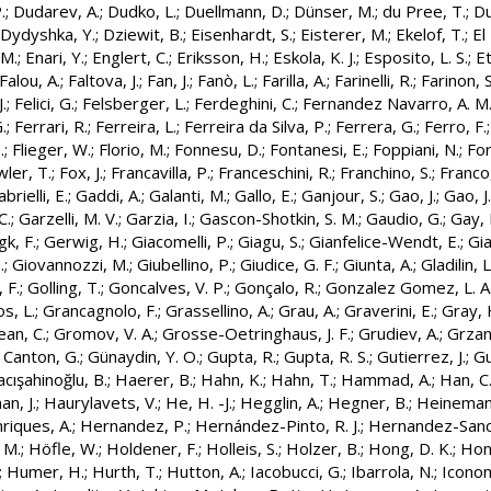
.
;
Dudarev, A.
;
Dudko, L.
;
Duellmann, D.
;
Dünser, M.
;
du Pree, T.
;
Du
Dydyshka, Y.
;
Dziewit, B.
;
Eisenhardt, S.
;
Eisterer, M.
;
Ekelof, T.
;
El
 M.
;
Enari, Y.
;
Englert, C.
;
Eriksson, H.
;
Eskola, K. J.
;
Esposito, L. S.
;
Et
Falou, A.
;
Faltova, J.
;
Fan, J.
;
Fanò, L.
;
Farilla, A.
;
Farinelli, R.
;
Farinon, S
.
;
Felici, G.
;
Felsberger, L.
;
Ferdeghini, C.
;
Fernandez Navarro, A. M
.
;
Ferrari, R.
;
Ferreira, L.
;
Ferreira da Silva, P.
;
Ferrera, G.
;
Ferro, F.
.
;
Flieger, W.
;
Florio, M.
;
Fonnesu, D.
;
Fontanesi, E.
;
Foppiani, N.
;
For
ler, T.
;
Fox, J.
;
Francavilla, P.
;
Franceschini, R.
;
Franchino, S.
;
Franco,
brielli, E.
;
Gaddi, A.
;
Galanti, M.
;
Gallo, E.
;
Ganjour, S.
;
Gao, J.
;
Gao, J.
C.
;
Garzelli, M. V.
;
Garzia, I.
;
Gascon-Shotkin, S. M.
;
Gaudio, G.
;
Gay, 
gk, F.
;
Gerwig, H.
;
Giacomelli, P.
;
Giagu, S.
;
Gianfelice-Wendt, E.
;
Gia
.
;
Giovannozzi, M.
;
Giubellino, P.
;
Giudice, G. F.
;
Giunta, A.
;
Gladilin, L
 F.
;
Golling, T.
;
Goncalves, V. P.
;
Gonçalo, R.
;
Gonzalez Gomez, L. A
s, L.
;
Grancagnolo, F.
;
Grassellino, A.
;
Grau, A.
;
Graverini, E.
;
Gray, 
ean, C.
;
Gromov, V. A.
;
Grosse-Oetringhaus, J. F.
;
Grudiev, A.
;
Grzan
 Canton, G.
;
Günaydin, Y. O.
;
Gupta, R.
;
Gupta, R. S.
;
Gutierrez, J.
;
Gu
cışahinoğlu, B.
;
Haerer, B.
;
Hahn, K.
;
Hahn, T.
;
Hammad, A.
;
Han, C
n, J.
;
Haurylavets, V.
;
He, H. -J.
;
Hegglin, A.
;
Hegner, B.
;
Heineman
riques, A.
;
Hernandez, P.
;
Hernández-Pinto, R. J.
;
Hernandez-Sanch
 M.
;
Höfle, W.
;
Holdener, F.
;
Holleis, S.
;
Holzer, B.
;
Hong, D. K.
;
Hono
;
Humer, H.
;
Hurth, T.
;
Hutton, A.
;
Iacobucci, G.
;
Ibarrola, N.
;
Iconom