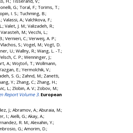
o, H.
;
Tisserand, V.
;
onelli, G.
;
Toral, F.
;
Torims, T.
;
opin, I. S.
;
Tuchming, B.
;
.
;
Valassi, A.
;
Valchkova, F.
;
L.
;
Valet, J. M.
;
Valizadeh, R.
;
;
Varasteh, M.
;
Vecchi, L.
;
B.
;
Vernieri, C.
;
Verweij, A. P.
;
;
Vlachos, S.
;
Vogel, M.
;
Vogt, D.
ner, U.
;
Wallny, R.
;
Wang, L. -T.
;
elsch, C. P.
;
Wenninger, J.
;
rt, A.
;
Wojtoń, T.
;
Wollmann,
Yazgan, E.
;
Yermolchik, V.
;
adeh, S. G.
;
Zahnd, M.
;
Zanetti,
ang, Y.
;
Zhang, C.
;
Zhang, H.
;
ic, L.
;
Zlobin, A. V.
;
Zobov, M.
;
ign Report Volume 3
.
European
ez, J.
;
Abramov, A.
;
Aburaia, M.
;
r, I.
;
Aielli, G.
;
Akay, A.
;
rnandez, R. M.
;
Alexahin, Y.
;
mbrosio, G.
;
Amorim, D.
;