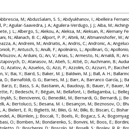
Abbrescia, M.
;
AbdusSalam, S. S.
;
Abdyukhanov, I.
;
Abelleira Fernand
, P.
;
Aguilar-Saavedra, J. A.
;
Aguilera-Verdugo, J. J.
;
Aiba, M.
;
Aichinge
te, J. L.
;
Albergo, S.
;
Alekou, A.
;
Aleksa, M.
;
Aleksan, R.
;
Alemany Fe
ani, N.
;
Allanach, B. C.
;
Allport, P. P.
;
Altınlı, M.
;
Altmannshofer, W.
;
A
azza, A.
;
Andreini, M.
;
Andriatis, A.
;
Andris, C.
;
Andronic, A.
;
Angelucc
nioli, P.
;
Antusch, S.
;
Anulli, F.
;
Apolinário, L.
;
Apollinari, G.
;
Apollonio,
Arbuzov, A.
;
Arduini, G.
;
Arı, V.
;
Arias, S.
;
Armesto, N.
;
Arnaldi, R.
;
Ars
stapovych, D.
;
Atanasov, M.
;
Atieh, S.
;
Attié, D.
;
Auchmann, B.
;
Audur
 G.
;
Azatov, A.
;
Azuelos, G.
;
Azzi, P.
;
Azzolini, O.
;
Azzurri, P.
;
Bacchet
n, V.
;
Bai, Y.
;
Baird, S.
;
Baker, M. J.
;
Baldwin, M. J.
;
Ball, A. H.
;
Ballarino
a, D.
;
Barnaföldi, G. G.
;
Barnes, M. J.
;
Barr, A.
;
Barranco García, J.
;
Ba
;
Barzi, E.
;
Bass, S. A.
;
Bastianin, A.
;
Baudouy, B.
;
Bauer, F.
;
Bauer, M
tte, F.
;
Bedeschi, F.
;
Béguin, M.
;
Bellafont, I.
;
Bellagamba, L.
;
Belle
nykh, S.
;
Bencivenni, G.
;
Benedikt, M.
;
Bernardi, G.
;
Bernardi, J.
;
Be
li, A.
;
Bertolucci, S.
;
Besana, M. I.
;
Besançon, M.
;
Beznosov, O.
;
Bha
, A.
;
Bielert, E. R.
;
Biglietti, M.
;
Bilei, G. M.
;
Bilki, B.
;
Biscari, C.
;
Bishar
ondel, A.
;
Blümlein, J.
;
Boccali, T.
;
Boels, R.
;
Bogacz, S. A.
;
Bogomyagk
basi, O.
;
Bomben, M.
;
Bondarenko, S.
;
Bonvini, M.
;
Boos, E.
;
Bordini
toletto, D.
;
Boscherini, D.
;
Boscolo, M.
;
Boselli, S.
;
Bosley, R. R.
;
Bos