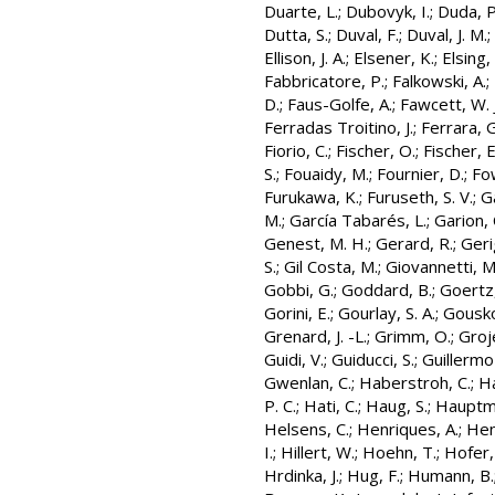
Duarte, L.
;
Dubovyk, I.
;
Duda, P
Dutta, S.
;
Duval, F.
;
Duval, J. M.
;
Ellison, J. A.
;
Elsener, K.
;
Elsing,
Fabbricatore, P.
;
Falkowski, A.
;
D.
;
Faus-Golfe, A.
;
Fawcett, W. J
Ferradas Troitino, J.
;
Ferrara, G
Fiorio, C.
;
Fischer, O.
;
Fischer, E
S.
;
Fouaidy, M.
;
Fournier, D.
;
Fow
Furukawa, K.
;
Furuseth, S. V.
;
Ga
M.
;
García Tabarés, L.
;
Garion, 
Genest, M. H.
;
Gerard, R.
;
Geri
S.
;
Gil Costa, M.
;
Giovannetti, M
Gobbi, G.
;
Goddard, B.
;
Goertz,
Gorini, E.
;
Gourlay, S. A.
;
Gousko
Grenard, J. -L.
;
Grimm, O.
;
Groj
Guidi, V.
;
Guiducci, S.
;
Guillermo
Gwenlan, C.
;
Haberstroh, C.
;
Ha
P. C.
;
Hati, C.
;
Haug, S.
;
Hauptma
Helsens, C.
;
Henriques, A.
;
Hen
I.
;
Hillert, W.
;
Hoehn, T.
;
Hofer,
Hrdinka, J.
;
Hug, F.
;
Humann, B.