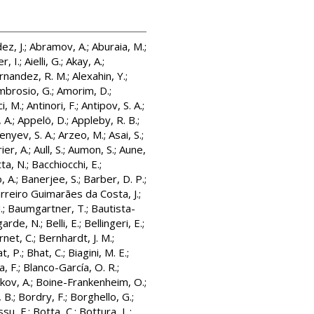
ez, J.
;
Abramov, A.
;
Aburaia, M.
;
r, I.
;
Aielli, G.
;
Akay, A.
;
rnandez, R. M.
;
Alexahin, Y.
;
mbrosio, G.
;
Amorim, D.
;
i, M.
;
Antinori, F.
;
Antipov, S. A.
;
 A.
;
Appelö, D.
;
Appleby, R. B.
;
enyev, S. A.
;
Arzeo, M.
;
Asai, S.
;
ier, A.
;
Aull, S.
;
Aumon, S.
;
Aune,
ta, N.
;
Bacchiocchi, E.
;
, A.
;
Banerjee, S.
;
Barber, D. P.
;
rreiro Guimarães da Costa, J.
;
.
;
Baumgartner, T.
;
Bautista-
garde, N.
;
Belli, E.
;
Bellingeri, E.
;
rnet, C.
;
Bernhardt, J. M.
;
t, P.
;
Bhat, C.
;
Biagini, M. E.
;
a, F.
;
Blanco-García, O. R.
;
ov, A.
;
Boine-Frankenheim, O.
;
, B.
;
Bordry, F.
;
Borghello, G.
;
su, F.
;
Botta, C.
;
Bottura, L.
;