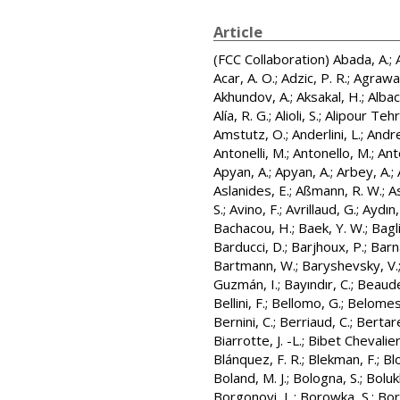
Article
(FCC Collaboration)
Abada, A.
;
Acar, A. O.
;
Adzic, P. R.
;
Agrawal
Akhundov, A.
;
Aksakal, H.
;
Albace
Alía, R. G.
;
Alioli, S.
;
Alipour Tehr
Amstutz, O.
;
Anderlini, L.
;
Andre
Antonelli, M.
;
Antonello, M.
;
Anto
Apyan, A.
;
Apyan, A.
;
Arbey, A.
;
Aslanides, E.
;
Aßmann, R. W.
;
A
S.
;
Avino, F.
;
Avrillaud, G.
;
Aydın,
Bachacou, H.
;
Baek, Y. W.
;
Bagli
Barducci, D.
;
Barjhoux, P.
;
Barn
Bartmann, W.
;
Baryshevsky, V.
Guzmán, I.
;
Bayındır, C.
;
Beaude
Bellini, F.
;
Bellomo, G.
;
Belomest
Bernini, C.
;
Berriaud, C.
;
Bertarel
Biarrotte, J. -L.
;
Bibet Chevalier
Blánquez, F. R.
;
Blekman, F.
;
Bl
Boland, M. J.
;
Bologna, S.
;
Boluk
Borgonovi, L.
;
Borowka, S.
;
Bor