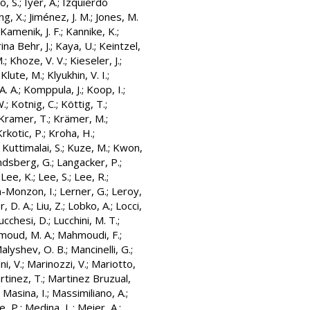
, S.
;
Iyer, A.
;
Izquierdo
ang, X.
;
Jiménez, J. M.
;
Jones, M.
Kamenik, J. F.
;
Kannike, K.
;
ina Behr, J.
;
Kaya, U.
;
Keintzel,
M.
;
Khoze, V. V.
;
Kieseler, J.
;
;
Klute, M.
;
Klyukhin, V. I.
;
A. A.
;
Komppula, J.
;
Koop, I.
;
W.
;
Kotnig, C.
;
Köttig, T.
;
Kramer, T.
;
Krämer, M.
;
Krkotic, P.
;
Kroha, H.
;
;
Kuttimalai, S.
;
Kuze, M.
;
Kwon,
ndsberg, G.
;
Langacker, P.
;
;
Lee, K.
;
Lee, S.
;
Lee, R.
;
-Monzon, I.
;
Lerner, G.
;
Leroy,
r, D. A.
;
Liu, Z.
;
Lobko, A.
;
Locci,
ucchesi, D.
;
Lucchini, M. T.
;
oud, M. A.
;
Mahmoudi, F.
;
alyshev, O. B.
;
Mancinelli, G.
;
ni, V.
;
Marinozzi, V.
;
Mariotto,
rtinez, T.
;
Martinez Bruzual,
;
Masina, I.
;
Massimiliano, A.
;
, P.
;
Medina, L.
;
Meier, A.
;