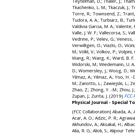
Teytelman, D.
;
Thaler, J.
;
Thamm
Tkachenko, L. M.
;
Tkaczuk, J.
;
To
Torre, R.
;
Townsend, Z.
;
Trant,
Tudora, A. A.
;
Turbiarz, B.
;
Turk 
Valdivia Garcia, M. A.
;
Valente, 
Valle, J. W. F.
;
Vallecorsa, S.
;
Val
Vedrine, P.
;
Velev, G.
;
Veness, 
Verwilligen, O.
;
Viazlo, O.
;
Vicini
M.
;
Völkl, V.
;
Volkov, P.
;
Volpini, 
Wang, R.
;
Wang, K.
;
Ward, B. F.
Widorski, M.
;
Wiedemann, U. A.
D.
;
Womersley, J.
;
Woog, D.
;
Wu
Yilmaz, A.
;
Yilmaz, A.
;
Yoo, H. -
M.
;
Zanotto, L.
;
Zawiejski, L.
;
Ze
Zhao, Z.
;
Zhong, Y. -M.
;
Zhou, J.
Zupan, J.
;
Zurita, J.
(2019)
FCC-h
Physical Journal - Special T
(FCC Collaboration)
Abada, A.
;
Acar, A. O.
;
Adzic, P. R.
;
Agrawal
Akhundov, A.
;
Aksakal, H.
;
Albace
Alía, R. G.
;
Alioli, S.
;
Alipour Tehr