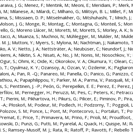
raiva, J. G.
;
Menez, F.
;
Mentink, M.
;
Meoni, E.
;
Meridiani, P.
;
Merk, 
i, M.
;
Milanese, A.
;
Milardi, C.
;
Milhano, G.
;
Militsyn, B. L.
;
Millet, F.
;
Mi
ima, S.
;
Missiaen, D. P.
;
Mitselmakher, G.
;
Mitshuhashi, T.
;
Mnich, J.
;
Molson, J. G.
;
Monge, R.
;
Montag, C.
;
Montagna, G.
;
Monteil, S.
;
Mont
ello, G.
;
Moreno Llácer, M.
;
Moretti, M.
;
Moretti, S.
;
Morley, A. K.
;
M
acci, A.
;
Muanza, S.
;
Muchnoi, N.
;
Mühlegger, M.
;
Mulder, M.
;
Mulde
 M. J.
;
Muttoni, Y.
;
Myers, S.
;
Mylona, M.
;
Nachtman, J.
;
Nakamoto, T
o, A. V.
;
Netto, J. A.
;
Nettsträter, A.
;
Neubüser, C.
;
Neundorf, J.
;
Nic
Niemi, A.
;
Nikitin, S. A.
;
Nisati, A.
;
No, J. M.
;
Nonis, M.
;
Nosochkov, Y.
;
Ogur, S.
;
Ohmi, K.
;
Oide, K.
;
Okorokov, V. A.
;
Okumura, Y.
;
Oleari, C.
, T.
;
Oyulmaz, K. Y.
;
Ozansoy, A.
;
Özcan, V.
;
Özdemir, K.
;
Pagliaron
loni, A.
;
Pan, R. -Q.
;
Panareo, M.
;
Panella, O.
;
Panico, G.
;
Panizzo, G
thiou, A.
;
Papaphilippou, Y.
;
Parker, M. A.
;
Parma, V.
;
Pasquali, M.
;
, S.
;
Penttinen, J. -P.
;
Peón, G.
;
Perepelkin, E. E.
;
Perez, E.
;
Perez, J
erfilov, M.
;
Pernegger, H.
;
Peruzzi, M.
;
Pes, C.
;
Peters, K.
;
Petracca
 T.
;
Pierini, M.
;
Pikhartova, H.
;
Pikurs, G.
;
Pilicer, E.
;
Piminov, P.
;
Pira,
 -A.
;
Płoskoń, M.
;
Podeur, M.
;
Podlech, H.
;
Podzorny, T.
;
Poggioli, L
Polozov, S. M.
;
Ponce, L.
;
Pont, M.
;
Pontecorvo, L.
;
Portaluri, T.
;
Po
Premat, E.
;
Price, T.
;
Primavera, M.
;
Prino, F.
;
Prioli, M.
;
Proudfoot, J
kowski, D.
;
Punzi, G.
;
Putti, M.
;
Pyarelal, A.
;
Quack, H.
;
Quispe, M.
;
Ra
 S.
;
Ramsey-Musolf, M. J.
;
Rata, R.
;
Ratoff, P.
;
Ravotti, F.
;
Rebello T