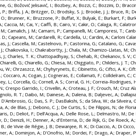
ne, G.
;
Božović Jelisavić, I.
;
Bozbey, A.
;
Bozzi, C.
;
Bozzini, D.
;
Braccin
 P.
;
Briffa, J. A.
;
Britzger, D.
;
Brodsky, S. J.
;
Brooke, J. J.
;
Bruce, R.
;
D
 O.
;
Brunner, K.
;
Bruzzone, P.
;
Buffat, X.
;
Bulyak, E.
;
Burkart, F.
;
Burk
.
;
Caccia, M.
;
Cai, Y.
;
Caiffi, B.
;
Cairo, V.
;
Cakir, O.
;
Calaga, R.
;
Calatron
 M.
;
Camalich, J. M.
;
Camarri, P.
;
Campanelli, M.
;
Camporesi, T.
;
Canba
, D.
;
Capeans, M.
;
Cardarelli, R.
;
Cardella, U.
;
Cardini, A.
;
Carloni Cala
as, J.
;
Cascella, M.
;
Castelnovo, P.
;
Castorina, G.
;
Catalano, G.
;
Cavas
J.
;
Chaikovska, I.
;
Chakrabortty, J.
;
Chala, M.
;
Chamizo-Llatas, M.
;
Ch
 J.
;
Charles, T. K.
;
Chattopadhyay, S.
;
Chehab, R.
;
Chekanov, S. V.
;
C
Chiarelli, G.
;
Chiarello, G.
;
Chiesa, M.
;
Chiggiato, P.
;
Childers, J. T.
;
Ch
u, W.
;
Chrzaszcz, M.
;
Chyhyrynets, E.
;
Cibinetto, G.
;
Ciftci, A. K.
;
Cift
.
;
Coccaro, A.
;
Cogan, J.
;
Cogneras, E.
;
Collamati, F.
;
Colldelram, C.
;
C
ey, L.
;
Corcella, G.
;
Cornell, A. S.
;
Corral, G. H.
;
Correia-Rodrigues, H
N.
;
Crespo Garrido, I.
;
Crivellin, A.
;
Croteau, J. F.
;
Crouch, M.
;
Cruz Ala
gnolo, R. T.
;
Daibo, M.
;
Dainese, A.
;
Dalena, B.
;
Daljevec, A.
;
Dallapi
;
D’Ambrosio, G.
;
Das, S. P.
;
DasBakshi, S.
;
da Silva, W.
;
da Silveira, G
, A.
;
de Blas, J.
;
Debono, C. J.
;
De Curtis, S.
;
De Filippis, N.
;
de Floria
aris, D.
;
Deliot, F.
;
Dell’Acqua, A.
;
Delle Rose, L.
;
Delmastro, M.
;
De L
, D.
;
Denizli, H.
;
Denner, A.
;
d’Enterria, D.
;
de Rijk, G.
;
De Roeck, A.
 B.
;
de Vivie de Régie, J. B.
;
Dewanjee, R. K.
;
Di Ciaccio, A.
;
Di Cicco,
er, A.
;
Dominjon, A.
;
D’Onofrio, M.
;
Dordei, F.
;
Drago, A.
;
Draper, P