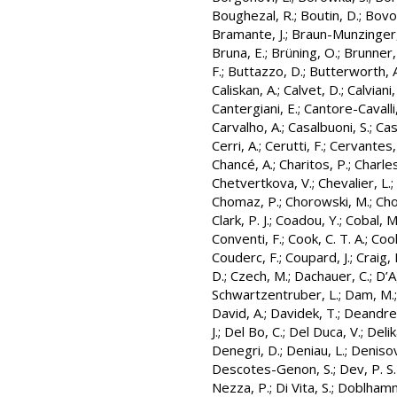
Boughezal, R.
;
Boutin, D.
;
Bovo
Bramante, J.
;
Braun-Munzinger,
Bruna, E.
;
Brüning, O.
;
Brunner,
F.
;
Buttazzo, D.
;
Butterworth, A
Caliskan, A.
;
Calvet, D.
;
Calviani,
Cantergiani, E.
;
Cantore-Cavalli
Carvalho, A.
;
Casalbuoni, S.
;
Cas
Cerri, A.
;
Cerutti, F.
;
Cervantes, 
Chancé, A.
;
Charitos, P.
;
Charles,
Chetvertkova, V.
;
Chevalier, L.
;
Chomaz, P.
;
Chorowski, M.
;
Cho
Clark, P. J.
;
Coadou, Y.
;
Cobal, M
Conventi, F.
;
Cook, C. T. A.
;
Cool
Couderc, F.
;
Coupard, J.
;
Craig, 
D.
;
Czech, M.
;
Dachauer, C.
;
D’A
Schwartzentruber, L.
;
Dam, M.
David, A.
;
Davidek, T.
;
Deandrea
J.
;
Del Bo, C.
;
Del Duca, V.
;
Delik
Denegri, D.
;
Deniau, L.
;
Denisov
Descotes-Genon, S.
;
Dev, P. S.
Nezza, P.
;
Di Vita, S.
;
Doblhamm