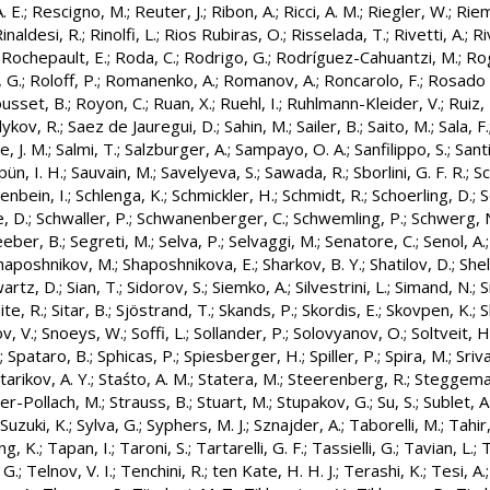
. E.
;
Rescigno, M.
;
Reuter, J.
;
Ribon, A.
;
Ricci, A. M.
;
Riegler, W.
;
Riem
inaldesi, R.
;
Rinolfi, L.
;
Rios Rubiras, O.
;
Risselada, T.
;
Rivetti, A.
;
Ri
;
Rochepault, E.
;
Roda, C.
;
Rodrigo, G.
;
Rodríguez-Cahuantzi, M.
;
Rog
 G.
;
Roloff, P.
;
Romanenko, A.
;
Romanov, A.
;
Roncarolo, F.
;
Rosado 
usset, B.
;
Royon, C.
;
Ruan, X.
;
Ruehl, I.
;
Ruhlmann-Kleider, V.
;
Ruiz, 
ykov, R.
;
Saez de Jauregui, D.
;
Sahin, M.
;
Sailer, B.
;
Saito, M.
;
Sala, F.
e, J. M.
;
Salmi, T.
;
Salzburger, A.
;
Sampayo, O. A.
;
Sanfilippo, S.
;
Santi
pün, I. H.
;
Sauvain, M.
;
Savelyeva, S.
;
Sawada, R.
;
Sborlini, G. F. R.
;
Sc
enbein, I.
;
Schlenga, K.
;
Schmickler, H.
;
Schmidt, R.
;
Schoerling, D.
;
S
e, D.
;
Schwaller, P.
;
Schwanenberger, C.
;
Schwemling, P.
;
Schwerg, 
eeber, B.
;
Segreti, M.
;
Selva, P.
;
Selvaggi, M.
;
Senatore, C.
;
Senol, A.
haposhnikov, M.
;
Shaposhnikova, E.
;
Sharkov, B. Y.
;
Shatilov, D.
;
Shel
artz, D.
;
Sian, T.
;
Sidorov, S.
;
Siemko, A.
;
Silvestrini, L.
;
Simand, N.
;
S
ite, R.
;
Sitar, B.
;
Sjöstrand, T.
;
Skands, P.
;
Skordis, E.
;
Skovpen, K.
;
S
v, V.
;
Snoeys, W.
;
Soffi, L.
;
Sollander, P.
;
Solovyanov, O.
;
Soltveit, H
;
Spataro, B.
;
Sphicas, P.
;
Spiesberger, H.
;
Spiller, P.
;
Spira, M.
;
Sriv
tarikov, A. Y.
;
Staśto, A. M.
;
Statera, M.
;
Steerenberg, R.
;
Steggeman
er-Pollach, M.
;
Strauss, B.
;
Stuart, M.
;
Stupakov, G.
;
Su, S.
;
Sublet, A
Suzuki, K.
;
Sylva, G.
;
Syphers, M. J.
;
Sznajder, A.
;
Taborelli, M.
;
Tahir,
ng, K.
;
Tapan, I.
;
Taroni, S.
;
Tartarelli, G. F.
;
Tassielli, G.
;
Tavian, L.
;
T
 G.
;
Telnov, V. I.
;
Tenchini, R.
;
ten Kate, H. H. J.
;
Terashi, K.
;
Tesi, A.