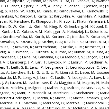
ino, A.
;
Ippolito, V.
;
Ishino, M.
;
Islam, R.
;
Ita, H.
;
Ivanovs, A.
;
Iwamoto
 D. O.
;
Janot, P.
;
Jarry, P.
;
Jeff, A.
;
Jenny, P.
;
Jensen, E.
;
Jensen, M.
;
Ji
ng, S.
;
Kaabi, W.
;
Kado, M.
;
Kahle, K.
;
Kalinovskaya, L.
;
Kalinowski, J.
;
ventzas, V.
;
Karpov, I.
;
Kartal, S.
;
Karyukhin, A.
;
Kashikhin, V.
;
Kathar
evan, R.
;
Kershaw, K.
;
Khanpour, H.
;
Khatibi, S.
;
Khatiri Yanehsari, 
Kim, D. W.
;
Klein, U.
;
Klein, M.
;
Kling, F.
;
Klinkenberg, N.
;
Klöppel, S.
;
Koeberl, C.
;
Kolano, A. M.
;
Kollegger, A.
;
Kołodziej, K.
;
Kolomiets, 
.
;
Kordiaczyńska, M.
;
Korjik, M.
;
Kortner, O.
;
Kostka, P.
;
Kotlarski, 
Kowalski, S.
;
Kozaczuk, J.
;
Kozlov, G. A.
;
Kozub, S. S.
;
Krainer, A. M.
;
rauss, F.
;
Kravalis, K.
;
Kretzschmar, L.
;
Kriske, R. M.
;
Kritscher, H.
;
dig, A.
;
Kuhlmann, G.
;
Kulesza, A.
;
Kumar, M.
;
Kumar, M.
;
Kusina, A.
Francesca, E.
;
Laine, M.
;
Lamanna, G.
;
La Mendola, S.
;
Lançon, E.
;
La
 A. J.
;
Lansberg, J. P.
;
Lari, T.
;
Laycock, P. J.
;
Lebrun, P.
;
Lechner, A.
en, T.
;
Leith, S. B.
;
Lenzi, P.
;
Leogrande, E.
;
Leonidopoulos, C.
;
Leon
to, A.
;
Levichev, E.
;
Li, G.
;
Li, S.
;
Li, R.
;
Liberati, D.
;
Liepe, M.
;
Lissaue
bardo, M. P.
;
Long, A. J.
;
Lorin, C.
;
Losito, R.
;
Louzguiti, A.
;
Low, I.
;
L
. J. G.
;
Luzum, M.
;
Lyubimtsev, D. A.
;
Maggiora, M.
;
Magnin, N.
;
Mahm
li, A.
;
Malclés, J.
;
Malgeri, L.
;
Mallon, P. J.
;
Maltoni, F.
;
Malvezzi, S.
;
M
gano, M.
;
Manil, P.
;
Mannelli, M.
;
Marchiori, G.
;
Marhauser, F.
;
Maria
arriott-Dodington, T.
;
Martin, R.
;
Martin, O.
;
Martin Camalich, J.
;
Ma
Martins, D. E.
;
Marzani, S.
;
Marzocca, D.
;
Marzola, L.
;
Masciocchi, S.
tveev, V. A.
;
Mazzoni, M. A.
;
McCullough, M.
;
McIntosh, P. A.
;
Meade