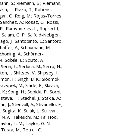
ann, S.
;
Riemann, B.
;
Riemann,
vkin, L.
;
Rizzo, T.
;
Robens,
an, C.
;
Roig, M.
;
Rojas-Torres,
Sanchez, A.
;
Rosaz, G.
;
Rossi,
R.
;
Rumyantsev, L.
;
Ruprecht,
;
Salam, G. P.
;
Salfeld-Nebgen,
ago, J.
;
Santopinto, E.
;
Santoro,
haffer, A.
;
Schaumann, M.
;
choning, A.
;
Schörner-
N.
;
Scibile, L.
;
Sciuto, A.
;
;
Serin, L.
;
Serluca, M.
;
Serra, N.
;
ton, J.
;
Shiltsev, V.
;
Shipsey, I.
imon, F.
;
Singh, B. K.
;
Siódmok,
krzypek, M.
;
Slade, E.
;
Slavich,
. K.
;
Song, H.
;
Sopicki, P.
;
Sorbi,
astava, T.
;
Stachel, J.
;
Stakia, A.
;
n, J.
;
Stenvall, A.
;
Stivanello, F.
;
.
;
Sugita, K.
;
Sulak, L.
;
Sullivan,
 N. A.
;
Takeuchi, M.
;
Tal Hod,
aylor, T. M.
;
Taylor, G. N.
;
;
Testa, M.
;
Tetrel, C.
;