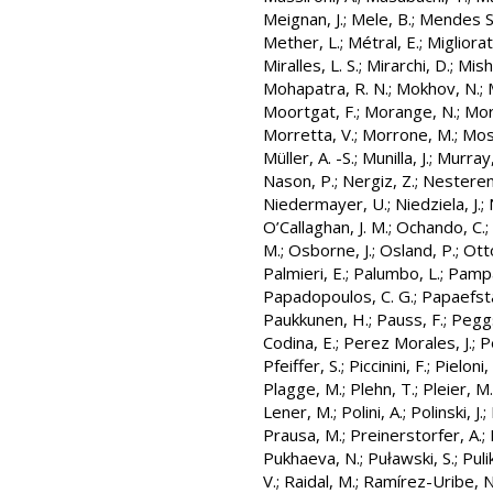
Meignan, J.
;
Mele, B.
;
Mendes Sa
Mether, L.
;
Métral, E.
;
Migliorat
Miralles, L. S.
;
Mirarchi, D.
;
Mish
Mohapatra, R. N.
;
Mokhov, N.
;
Moortgat, F.
;
Morange, N.
;
Mor
Morretta, V.
;
Morrone, M.
;
Most
Müller, A. -S.
;
Munilla, J.
;
Murray,
Nason, P.
;
Nergiz, Z.
;
Nesterenk
Niedermayer, U.
;
Niedziela, J.
;
O’Callaghan, J. M.
;
Ochando, C.
;
M.
;
Osborne, J.
;
Osland, P.
;
Otto
Palmieri, E.
;
Palumbo, L.
;
Pampa
Papadopoulos, C. G.
;
Papaefsta
Paukkunen, H.
;
Pauss, F.
;
Peggs
Codina, E.
;
Perez Morales, J.
;
P
Pfeiffer, S.
;
Piccinini, F.
;
Pieloni,
Plagge, M.
;
Plehn, T.
;
Pleier, M.
Lener, M.
;
Polini, A.
;
Polinski, J.
;
Prausa, M.
;
Preinerstorfer, A.
;
Pukhaeva, N.
;
Puławski, S.
;
Puli
V.
;
Raidal, M.
;
Ramírez-Uribe, N.