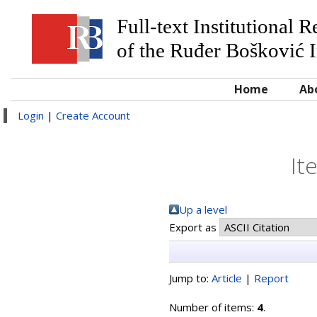
Full-text Institutional 
of the Ruđer Bošković I
Home
Ab
Login
|
Create Account
It
Up a level
Export as
Jump to:
Article
|
Report
Number of items:
4
.