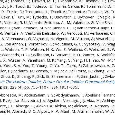
, A.
;
Thomas, S.
;
Tiirakari, M. T.
;
Tikhomirov, V.
;
Tikhonov, D.
;
Timk
ck, J. P.
;
Todd, B.
;
Todesco, E.
;
Tomás Garcia, R.
;
Tommasini, D.
;
T
 R.
;
Treille, D.
;
Trentadue, L.
;
Tricoli, A.
;
Tricomi, A.
;
Trischuk, W.
;
Tr
Cakir, I.
;
Turri, M.
;
Tydecks, T.
;
Usovitsch, J.
;
Uythoven, J.
;
Vaglio, R
P.
;
Valente, R. U.
;
Valente-Feliciano, A. -M.
;
Valentino, G.
;
Vale Silva, 
lone, G.
;
van Leeuwen, M.
;
van Rienen, U. H.
;
van Riesen-Haupt, L.
R.
;
Ventura, A.
;
Venturini Delsolaro, W.
;
Verducci, M.
;
Verhaaren, C. 
, A.
;
Viehhauser, G.
;
Vignaroli, N.
;
Vignolo, M.
;
Vitrano, A.
;
Vivarelli, I.
G.
;
von Ahnen, J.
;
Vorotnikov, G.
;
Voutsinas, G. G.
;
Vysotsky, V.
;
Wag
 L.
;
Watson, T. P.
;
Watson, N. K.
;
Ws, Z.
;
Weiland, C.
;
Weinzierl, S.
;
W
;
Wienands, H. -U.
;
Wilkinson, G.
;
Williams, P. H.
;
Winter, A.
;
Wohlfah
, X.
;
Wulzer, A.
;
Yanehsari, M. K.
;
Yang, G.
;
Yang, H. J.
;
Yao, W. -M.
;
D.
;
Yost, S. A.
;
You, T.
;
Young, C.
;
Yu, T. -T.
;
Yu, F.
;
Zaborowska, A.
;
Z
iler, P.
;
Zerlauth, M.
;
Zernov, S. M.
;
Zevi Dell Porta, G.
;
Zhang, Z.
;
Zh
;
Zhou, D.
;
Zhuang, P.
;
Zick, G.
;
Zimmermann, F.
;
Zinn-Justin, J.
;
Zivkov
h: The Hadron Collider: Future Circular Collider Conceptual Des
opics
, 228 (4). pp. 755-1107. ISSN 1951-6355
Abbrescia, M.
;
AbdusSalam, S. S.
;
Abdyukhanov, I.
;
Abelleira Fernand
, P.
;
Aguilar-Saavedra, J. A.
;
Aguilera-Verdugo, J. J.
;
Aiba, M.
;
Aichinge
te, J. L.
;
Albergo, S.
;
Alekou, A.
;
Aleksa, M.
;
Aleksan, R.
;
Alemany Fe
ani, N.
;
Allanach, B. C.
;
Allport, P. P.
;
Altınlı, M.
;
Altmannshofer, W.
;
A