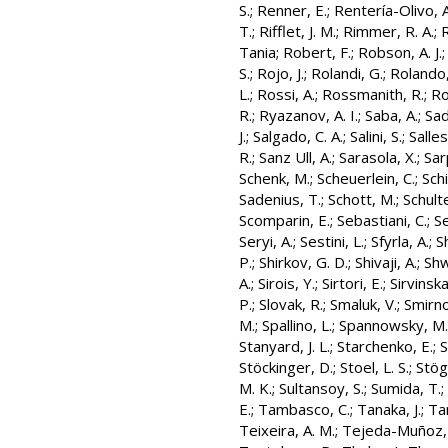
S.
;
Renner, E.
;
Rentería-Olivo, A
T.
;
Rifflet, J. M.
;
Rimmer, R. A.
;
R
Tania
;
Robert, F.
;
Robson, A. J.
S.
;
Rojo, J.
;
Rolandi, G.
;
Rolando,
L.
;
Rossi, A.
;
Rossmanith, R.
;
Ro
R.
;
Ryazanov, A. I.
;
Saba, A.
;
Sad
J.
;
Salgado, C. A.
;
Salini, S.
;
Salles
R.
;
Sanz Ull, A.
;
Sarasola, X.
;
Sar
Schenk, M.
;
Scheuerlein, C.
;
Schi
Sadenius, T.
;
Schott, M.
;
Schult
Scomparin, E.
;
Sebastiani, C.
;
S
Seryi, A.
;
Sestini, L.
;
Sfyrla, A.
;
S
P.
;
Shirkov, G. D.
;
Shivaji, A.
;
Shw
A.
;
Sirois, Y.
;
Sirtori, E.
;
Sirvinska
P.
;
Slovak, R.
;
Smaluk, V.
;
Smirno
M.
;
Spallino, L.
;
Spannowsky, M.
Stanyard, J. L.
;
Starchenko, E.
;
S
Stöckinger, D.
;
Stoel, L. S.
;
Stög
M. K.
;
Sultansoy, S.
;
Sumida, T.
;
E.
;
Tambasco, C.
;
Tanaka, J.
;
Ta
Teixeira, A. M.
;
Tejeda-Muñoz,