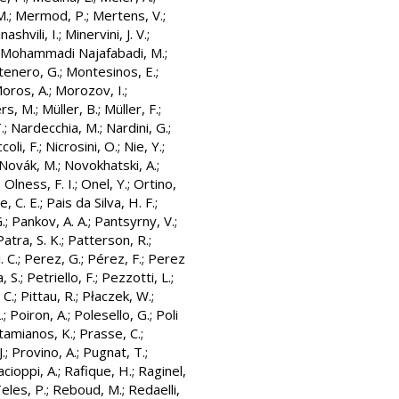
M.
;
Mermod, P.
;
Mertens, V.
;
nashvili, I.
;
Minervini, J. V.
;
Mohammadi Najafabadi, M.
;
enero, G.
;
Montesinos, E.
;
oros, A.
;
Morozov, I.
;
rs, M.
;
Müller, B.
;
Müller, F.
;
.
;
Nardecchia, M.
;
Nardini, G.
;
coli, F.
;
Nicrosini, O.
;
Nie, Y.
;
Novák, M.
;
Novokhatski, A.
;
;
Olness, F. I.
;
Onel, Y.
;
Ortino,
e, C. E.
;
Pais da Silva, H. F.
;
.
;
Pankov, A. A.
;
Pantsyrny, V.
;
Patra, S. K.
;
Patterson, R.
;
. C.
;
Perez, G.
;
Pérez, F.
;
Perez
, S.
;
Petriello, F.
;
Pezzotti, L.
;
 C.
;
Pittau, R.
;
Płaczek, W.
;
.
;
Poiron, A.
;
Polesello, G.
;
Poli
tamianos, K.
;
Prasse, C.
;
.
;
Provino, A.
;
Pugnat, T.
;
cioppi, A.
;
Rafique, H.
;
Raginel,
eles, P.
;
Reboud, M.
;
Redaelli,