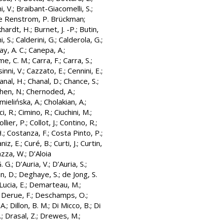
i, V.
;
Braibant-Giacomelli, S.
;
e Renstrom, P. Brückman
;
hardt, H.
;
Burnet, J. -P.
;
Butin,
i, S.
;
Calderini, G.
;
Calderola, G.
;
y, A. C.
;
Canepa, A.
;
me, C. M.
;
Carra, F.
;
Carra, S.
;
inni, V.
;
Cazzato, E.
;
Cennini, E.
;
anal, H.
;
Chanal, D.
;
Chance, S.
;
hen, N.
;
Chernoded, A.
;
mielińska, A.
;
Cholakian, A.
;
ci, R.
;
Cimino, R.
;
Ciuchini, M.
;
ollier, P.
;
Collot, J.
;
Contino, R.
;
.
;
Costanza, F.
;
Costa Pinto, P.
;
niz, E.
;
Curé, B.
;
Curti, J.
;
Curtin,
azza, W.
;
D’Aloia
. G.
;
D’Auria, V.
;
D’Auria, S.
;
n, D.
;
Deghaye, S.
;
de Jong, S.
ucia, E.
;
Demarteau, M.
;
;
Derue, F.
;
Deschamps, O.
;
 A.
;
Dillon, B. M.
;
Di Micco, B.
;
Di
.
;
Drasal, Z.
;
Drewes, M.
;