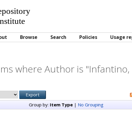
Repository
nstitute
out
Browse
Search
Policies
Usage re
ems where Author is "
Infantino, 
Group by:
Item Type
|
No Grouping