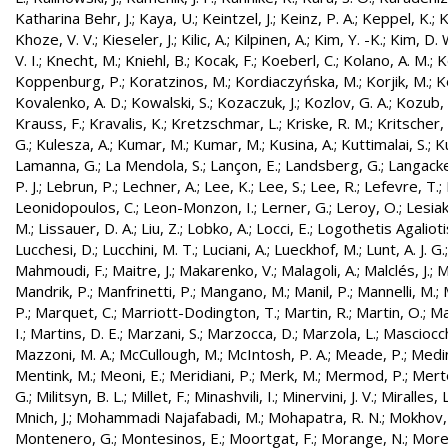
Katharina Behr, J.
;
Kaya, U.
;
Keintzel, J.
;
Keinz, P. A.
;
Keppel, K.
;
K
Khoze, V. V.
;
Kieseler, J.
;
Kilic, A.
;
Kilpinen, A.
;
Kim, Y. -K.
;
Kim, D. 
V. I.
;
Knecht, M.
;
Kniehl, B.
;
Kocak, F.
;
Koeberl, C.
;
Kolano, A. M.
;
K
Koppenburg, P.
;
Koratzinos, M.
;
Kordiaczyńska, M.
;
Korjik, M.
;
K
Kovalenko, A. D.
;
Kowalski, S.
;
Kozaczuk, J.
;
Kozlov, G. A.
;
Kozub, S
Krauss, F.
;
Kravalis, K.
;
Kretzschmar, L.
;
Kriske, R. M.
;
Kritscher,
G.
;
Kulesza, A.
;
Kumar, M.
;
Kumar, M.
;
Kusina, A.
;
Kuttimalai, S.
;
K
Lamanna, G.
;
La Mendola, S.
;
Lançon, E.
;
Landsberg, G.
;
Langacke
P. J.
;
Lebrun, P.
;
Lechner, A.
;
Lee, K.
;
Lee, S.
;
Lee, R.
;
Lefevre, T.
;
Leonidopoulos, C.
;
Leon-Monzon, I.
;
Lerner, G.
;
Leroy, O.
;
Lesiak
M.
;
Lissauer, D. A.
;
Liu, Z.
;
Lobko, A.
;
Locci, E.
;
Logothetis Agaliotis
Lucchesi, D.
;
Lucchini, M. T.
;
Luciani, A.
;
Lueckhof, M.
;
Lunt, A. J. G.
Mahmoudi, F.
;
Maitre, J.
;
Makarenko, V.
;
Malagoli, A.
;
Malclés, J.
;
M
Mandrik, P.
;
Manfrinetti, P.
;
Mangano, M.
;
Manil, P.
;
Mannelli, M.
;
P.
;
Marquet, C.
;
Marriott-Dodington, T.
;
Martin, R.
;
Martin, O.
;
Ma
I.
;
Martins, D. E.
;
Marzani, S.
;
Marzocca, D.
;
Marzola, L.
;
Masciocch
Mazzoni, M. A.
;
McCullough, M.
;
McIntosh, P. A.
;
Meade, P.
;
Medin
Mentink, M.
;
Meoni, E.
;
Meridiani, P.
;
Merk, M.
;
Mermod, P.
;
Merte
G.
;
Militsyn, B. L.
;
Millet, F.
;
Minashvili, I.
;
Minervini, J. V.
;
Miralles, L
Mnich, J.
;
Mohammadi Najafabadi, M.
;
Mohapatra, R. N.
;
Mokhov,
Montenero, G.
;
Montesinos, E.
;
Moortgat, F.
;
Morange, N.
;
Morel