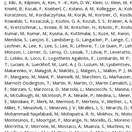
J.
;
Kilic, A.
;
Kilpinen, A.
;
Kim, Y. -K.
;
Kim, D. W.
;
Klein, U.
;
Klein, M.
;
K
Kniehl, B.
;
Kocak, F.
;
Koeberl, C.
;
Kolano, A. M.
;
Kollegger, A.
;
Koło
Koratzinos, M.
;
Kordiaczyńska, M.
;
Korjik, M.
;
Kortner, O.
;
Kostka
Kowalski, S.
;
Kozaczuk, J.
;
Kozlov, G. A.
;
Kozub, S. S.
;
Krainer, A. 
K.
;
Kretzschmar, L.
;
Kriske, R. M.
;
Kritscher, H.
;
Krkotic, P.
;
Kroha
Kumar, M.
;
Kumar, M.
;
Kusina, A.
;
Kuttimalai, S.
;
Kuze, M.
;
Kwon, 
Mendola, S.
;
Lançon, E.
;
Landsberg, G.
;
Langacker, P.
;
Lange, C.
;
Lechner, A.
;
Lee, K.
;
Lee, S.
;
Lee, R.
;
Lefevre, T.
;
Le Guen, P.
;
Leh
Monzon, I.
;
Lerner, G.
;
Leroy, O.
;
Lesiak, T.
;
Lévai, P.
;
Leveratto,
Z.
;
Lobko, A.
;
Locci, E.
;
Logothetis Agaliotis, E.
;
Lombardo, M. P.
;
T.
;
Luciani, A.
;
Lueckhof, M.
;
Lunt, A. J. G.
;
Luzum, M.
;
Lyubimtsev, 
Makarenko, V.
;
Malagoli, A.
;
Malclés, J.
;
Malgeri, L.
;
Mallon, P. J.
;
Ma
P.
;
Mangano, M.
;
Manil, P.
;
Mannelli, M.
;
Marchiori, G.
;
Marhauser,
Marriott-Dodington, T.
;
Martin, R.
;
Martin, O.
;
Martin Camalich, J.
E.
;
Marzani, S.
;
Marzocca, D.
;
Marzola, L.
;
Masciocchi, S.
;
Masina, I
A.
;
McCullough, M.
;
McIntosh, P. A.
;
Meade, P.
;
Medina, L.
;
Meier,
E.
;
Meridiani, P.
;
Merk, M.
;
Mermod, P.
;
Mertens, V.
;
Mether, L.
;
M
Millet, F.
;
Minashvili, I.
;
Minervini, J. V.
;
Miralles, L. S.
;
Mirarchi, D.
;
Mohammadi Najafabadi, M.
;
Mohapatra, R. N.
;
Mokhov, N.
;
Molso
Montesinos, E.
;
Moortgat, F.
;
Morange, N.
;
Morello, G.
;
Moreno L
Morretta, V.
;
Morrone, M.
;
Mostacci, A.
;
Muanza, S.
;
Muchnoi, N.
;