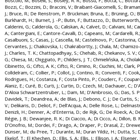
Boscolo, M.
;
Boselli, S.
;
Bosley, R. R.
;
Bossu, F.
;
Botta, C.
;
Bottura
Bozzi, C.
;
Bozzini, D.
;
Braccini, V.
;
Braibant-Giacomelli, S.
;
Bramant
J.
;
Bruce, R.
;
De Renstrom, P. Brückman
;
Bruna, E.
;
Brüning, O.
;
B
Burkhardt, H.
;
Burnet, J. -P.
;
Butin, F.
;
Buttazzo, D.
;
Butterworth,
Calderini, G.
;
Calderola, G.
;
Caliskan, A.
;
Calvet, D.
;
Calviani, M.
;
Cam
A.
;
Cantergiani, E.
;
Cantore-Cavalli, D.
;
Capeans, M.
;
Cardarelli, R.
Casalbuoni, S.
;
Casas, J.
;
Cascella, M.
;
Castelnovo, P.
;
Castorina, 
Cervantes, J.
;
Chaikovska, I.
;
Chakrabortty, J.
;
Chala, M.
;
Chamizo-
J.
;
Charles, T. K.
;
Chattopadhyay, S.
;
Chehab, R.
;
Chekanov, S. V.
;
G.
;
Chiesa, M.
;
Chiggiato, P.
;
Childers, J. T.
;
Chmielińska, A.
;
Cholak
Cibinetto, G.
;
Ciftci, A. K.
;
Ciftci, R.
;
Cimino, R.
;
Ciuchini, M.
;
Clark, P.
Colldelram, C.
;
Collier, P.
;
Collot, J.
;
Contino, R.
;
Conventi, F.
;
Cook,
Rodrigues, H.
;
Costanza, F.
;
Costa Pinto, P.
;
Couderc, F.
;
Coupard
Alaniz, E.
;
Curé, B.
;
Curti, J.
;
Curtin, D.
;
Czech, M.
;
Dachauer, C.
;
D’A
D’Aloia Schwartzentruber, L.
;
Dam, M.
;
D’Ambrosio, G.
;
Das, S. P
Davidek, T.
;
Deandrea, A.
;
de Blas, J.
;
Debono, C. J.
;
De Curtis, S.
V.
;
Delikaris, D.
;
Deliot, F.
;
Dell’Acqua, A.
;
Delle Rose, L.
;
Delmastr
Denizli, H.
;
Denner, A.
;
d’Enterria, D.
;
de Rijk, G.
;
De Roeck, A.
;
De
Régie, J. B.
;
Dewanjee, R. K.
;
Di Ciaccio, A.
;
Di Cicco, A.
;
Dillon, B. 
D’Onofrio, M.
;
Dordei, F.
;
Drago, A.
;
Draper, P.
;
Drasal, Z.
;
Drewe
Dünser, M.
;
du Pree, T.
;
Durante, M.
;
Duran Yildiz, H.
;
Dutta, S.
;
D
Ekelof, T.
;
El Khechen, D.
;
Ellis, S. A.
;
Ellis, J.
;
Ellison, J. A.
;
Elsener, 