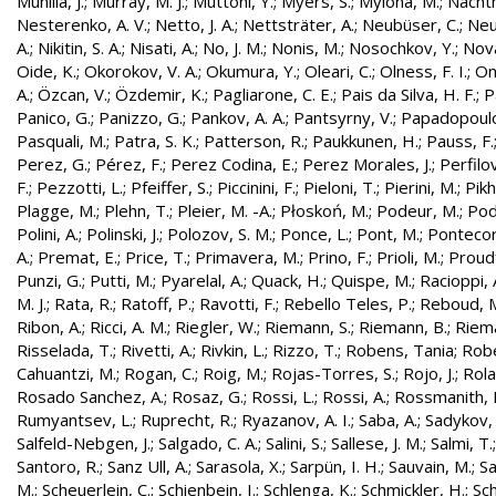
Munilla, J.
;
Murray, M. J.
;
Muttoni, Y.
;
Myers, S.
;
Mylona, M.
;
Nachtm
Nesterenko, A. V.
;
Netto, J. A.
;
Nettsträter, A.
;
Neubüser, C.
;
Neu
A.
;
Nikitin, S. A.
;
Nisati, A.
;
No, J. M.
;
Nonis, M.
;
Nosochkov, Y.
;
Nová
Oide, K.
;
Okorokov, V. A.
;
Okumura, Y.
;
Oleari, C.
;
Olness, F. I.
;
On
A.
;
Özcan, V.
;
Özdemir, K.
;
Pagliarone, C. E.
;
Pais da Silva, H. F.
;
P
Panico, G.
;
Panizzo, G.
;
Pankov, A. A.
;
Pantsyrny, V.
;
Papadopoulo
Pasquali, M.
;
Patra, S. K.
;
Patterson, R.
;
Paukkunen, H.
;
Pauss, F.
Perez, G.
;
Pérez, F.
;
Perez Codina, E.
;
Perez Morales, J.
;
Perfilo
F.
;
Pezzotti, L.
;
Pfeiffer, S.
;
Piccinini, F.
;
Pieloni, T.
;
Pierini, M.
;
Pikh
Plagge, M.
;
Plehn, T.
;
Pleier, M. -A.
;
Płoskoń, M.
;
Podeur, M.
;
Pod
Polini, A.
;
Polinski, J.
;
Polozov, S. M.
;
Ponce, L.
;
Pont, M.
;
Pontecor
A.
;
Premat, E.
;
Price, T.
;
Primavera, M.
;
Prino, F.
;
Prioli, M.
;
Proudf
Punzi, G.
;
Putti, M.
;
Pyarelal, A.
;
Quack, H.
;
Quispe, M.
;
Racioppi, 
M. J.
;
Rata, R.
;
Ratoff, P.
;
Ravotti, F.
;
Rebello Teles, P.
;
Reboud, 
Ribon, A.
;
Ricci, A. M.
;
Riegler, W.
;
Riemann, S.
;
Riemann, B.
;
Riema
Risselada, T.
;
Rivetti, A.
;
Rivkin, L.
;
Rizzo, T.
;
Robens, Tania
;
Robe
Cahuantzi, M.
;
Rogan, C.
;
Roig, M.
;
Rojas-Torres, S.
;
Rojo, J.
;
Rola
Rosado Sanchez, A.
;
Rosaz, G.
;
Rossi, L.
;
Rossi, A.
;
Rossmanith, 
Rumyantsev, L.
;
Ruprecht, R.
;
Ryazanov, A. I.
;
Saba, A.
;
Sadykov, 
Salfeld-Nebgen, J.
;
Salgado, C. A.
;
Salini, S.
;
Sallese, J. M.
;
Salmi, T.
Santoro, R.
;
Sanz Ull, A.
;
Sarasola, X.
;
Sarpün, I. H.
;
Sauvain, M.
;
Sa
M.
;
Scheuerlein, C.
;
Schienbein, I.
;
Schlenga, K.
;
Schmickler, H.
;
Sch