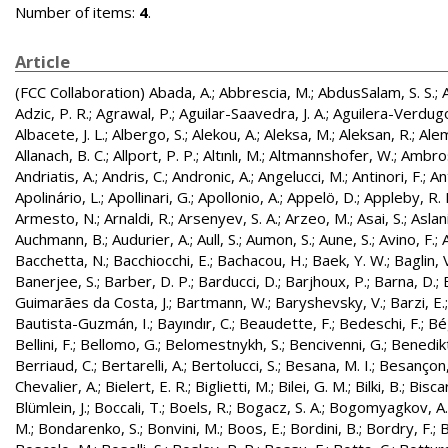
Number of items:
4
.
Article
(FCC Collaboration)
Abada, A.
;
Abbrescia, M.
;
AbdusSalam, S. S.
;
Adzic, P. R.
;
Agrawal, P.
;
Aguilar-Saavedra, J. A.
;
Aguilera-Verdugo, 
Albacete, J. L.
;
Albergo, S.
;
Alekou, A.
;
Aleksa, M.
;
Aleksan, R.
;
Ale
Allanach, B. C.
;
Allport, P. P.
;
Altınlı, M.
;
Altmannshofer, W.
;
Ambros
Andriatis, A.
;
Andris, C.
;
Andronic, A.
;
Angelucci, M.
;
Antinori, F.
;
An
Apolinário, L.
;
Apollinari, G.
;
Apollonio, A.
;
Appelö, D.
;
Appleby, R. 
Armesto, N.
;
Arnaldi, R.
;
Arsenyev, S. A.
;
Arzeo, M.
;
Asai, S.
;
Aslan
Auchmann, B.
;
Audurier, A.
;
Aull, S.
;
Aumon, S.
;
Aune, S.
;
Avino, F.
;
Bacchetta, N.
;
Bacchiocchi, E.
;
Bachacou, H.
;
Baek, Y. W.
;
Baglin, 
Banerjee, S.
;
Barber, D. P.
;
Barducci, D.
;
Barjhoux, P.
;
Barna, D.
;
Guimarães da Costa, J.
;
Bartmann, W.
;
Baryshevsky, V.
;
Barzi, E.
Bautista-Guzmán, I.
;
Bayındır, C.
;
Beaudette, F.
;
Bedeschi, F.
;
Bé
Bellini, F.
;
Bellomo, G.
;
Belomestnykh, S.
;
Bencivenni, G.
;
Benedikt
Berriaud, C.
;
Bertarelli, A.
;
Bertolucci, S.
;
Besana, M. I.
;
Besançon,
Chevalier, A.
;
Bielert, E. R.
;
Biglietti, M.
;
Bilei, G. M.
;
Bilki, B.
;
Biscar
Blümlein, J.
;
Boccali, T.
;
Boels, R.
;
Bogacz, S. A.
;
Bogomyagkov, A.
M.
;
Bondarenko, S.
;
Bonvini, M.
;
Boos, E.
;
Bordini, B.
;
Bordry, F.
;
B