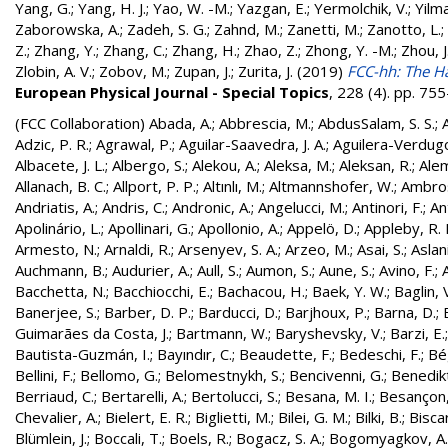
Yang, G.
;
Yang, H. J.
;
Yao, W. -M.
;
Yazgan, E.
;
Yermolchik, V.
;
Yilma
Zaborowska, A.
;
Zadeh, S. G.
;
Zahnd, M.
;
Zanetti, M.
;
Zanotto, L.
;
Z.
;
Zhang, Y.
;
Zhang, C.
;
Zhang, H.
;
Zhao, Z.
;
Zhong, Y. -M.
;
Zhou, J
Zlobin, A. V.
;
Zobov, M.
;
Zupan, J.
;
Zurita, J.
(2019)
FCC-hh: The Ha
European Physical Journal - Special Topics
, 228 (4). pp. 7
(FCC Collaboration)
Abada, A.
;
Abbrescia, M.
;
AbdusSalam, S. S.
;
Adzic, P. R.
;
Agrawal, P.
;
Aguilar-Saavedra, J. A.
;
Aguilera-Verdugo, 
Albacete, J. L.
;
Albergo, S.
;
Alekou, A.
;
Aleksa, M.
;
Aleksan, R.
;
Ale
Allanach, B. C.
;
Allport, P. P.
;
Altınlı, M.
;
Altmannshofer, W.
;
Ambros
Andriatis, A.
;
Andris, C.
;
Andronic, A.
;
Angelucci, M.
;
Antinori, F.
;
An
Apolinário, L.
;
Apollinari, G.
;
Apollonio, A.
;
Appelö, D.
;
Appleby, R. 
Armesto, N.
;
Arnaldi, R.
;
Arsenyev, S. A.
;
Arzeo, M.
;
Asai, S.
;
Aslan
Auchmann, B.
;
Audurier, A.
;
Aull, S.
;
Aumon, S.
;
Aune, S.
;
Avino, F.
;
Bacchetta, N.
;
Bacchiocchi, E.
;
Bachacou, H.
;
Baek, Y. W.
;
Baglin, 
Banerjee, S.
;
Barber, D. P.
;
Barducci, D.
;
Barjhoux, P.
;
Barna, D.
;
Guimarães da Costa, J.
;
Bartmann, W.
;
Baryshevsky, V.
;
Barzi, E.
Bautista-Guzmán, I.
;
Bayındır, C.
;
Beaudette, F.
;
Bedeschi, F.
;
Bé
Bellini, F.
;
Bellomo, G.
;
Belomestnykh, S.
;
Bencivenni, G.
;
Benedikt
Berriaud, C.
;
Bertarelli, A.
;
Bertolucci, S.
;
Besana, M. I.
;
Besançon,
Chevalier, A.
;
Bielert, E. R.
;
Biglietti, M.
;
Bilei, G. M.
;
Bilki, B.
;
Biscar
Blümlein, J.
;
Boccali, T.
;
Boels, R.
;
Bogacz, S. A.
;
Bogomyagkov, A.