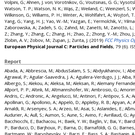
Volpini, G.
;
Ahnen, J. von
;
Vorotnikov, G.
;
Voutsinas, G. G.
;
Vysotsk
Watson, T. P.
;
Watson, N. K.
;
Wa̧s, Z.
;
Weiland, C.
;
Weinzierl, S.
;
W
Wilkinson, G.
;
Williams, P. H.
;
Winter, A.
;
Wohlfahrt, A.
;
Wojtoń, T.
Yang, G.
;
Yang, H. J.
;
Yao, W.-M.
;
Yazgan, E.
;
Yermolchik, V.
;
Yilma
Zaborowska, A.
;
Zadeh, S. G.
;
Zahnd, M.
;
Zanetti, M.
;
Zanotto, L.
;
Z.
;
Zhang, Y.
;
Zhang, C.
;
Zhang, H.
;
Zhao, Z.
;
Zhong, Y.-M.
;
Zhou, J.
Zlobin, A. V.
;
Zobov, M.
;
Zupan, J.
;
Zurita, J.
(2019)
FCC Physics Op
European Physical Journal C: Particles and Fields
, 79 (6). 
Report
Abada, A.
;
Abbrescia, M.
;
AbdusSalam, S. S.
;
Abdyukhanov, I.
;
Abe
Agrawal, P.
;
Aguilar-Saavedra, J. A.
;
Aguilera-Verdugo, J. J.
;
Aiba, 
Albergo, S.
;
Alekou, A.
;
Aleksa, M.
;
Aleksan, R.
;
Alemany Fernandez
Allport, P. P.
;
Altınlı, M.
;
Altmannshofer, W.
;
Ambrosio, G.
;
Amorim
Andris, C.
;
Andronic, A.
;
Angelucci, M.
;
Antinori, F.
;
Antipov, S. A.
;
A
Apollinari, G.
;
Apollonio, A.
;
Appelö, D.
;
Appleby, R. B.
;
Apyan, A.
;
A
Arnaldi, R.
;
Arsenyev, S. A.
;
Arzeo, M.
;
Asai, S.
;
Aslanides, E.
;
Aßma
Audurier, A.
;
Aull, S.
;
Aumon, S.
;
Aune, S.
;
Avino, F.
;
Avrillaud, G.
;
Ay
Bacchiocchi, E.
;
Bachacou, H.
;
Baek, Y. W.
;
Baglin, V.
;
Bai, Y.
;
Baird
P.
;
Barducci, D.
;
Barjhoux, P.
;
Barna, D.
;
Barnaföldi, G. G.
;
Barnes, 
Bartmann, W.
;
Baryshevsky, V.
;
Barzi, E.
;
Bass, S. A.
;
Bastianin, A