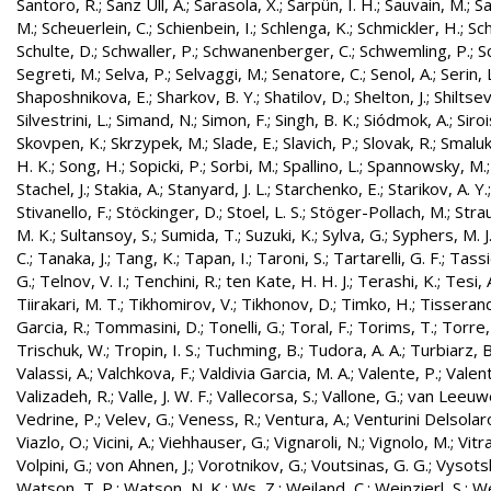
Santoro, R.
;
Sanz Ull, A.
;
Sarasola, X.
;
Sarpün, I. H.
;
Sauvain, M.
;
Sa
M.
;
Scheuerlein, C.
;
Schienbein, I.
;
Schlenga, K.
;
Schmickler, H.
;
Sch
Schulte, D.
;
Schwaller, P.
;
Schwanenberger, C.
;
Schwemling, P.
;
S
Segreti, M.
;
Selva, P.
;
Selvaggi, M.
;
Senatore, C.
;
Senol, A.
;
Serin, 
Shaposhnikova, E.
;
Sharkov, B. Y.
;
Shatilov, D.
;
Shelton, J.
;
Shiltsev
Silvestrini, L.
;
Simand, N.
;
Simon, F.
;
Singh, B. K.
;
Siódmok, A.
;
Siroi
Skovpen, K.
;
Skrzypek, M.
;
Slade, E.
;
Slavich, P.
;
Slovak, R.
;
Smaluk
H. K.
;
Song, H.
;
Sopicki, P.
;
Sorbi, M.
;
Spallino, L.
;
Spannowsky, M.
Stachel, J.
;
Stakia, A.
;
Stanyard, J. L.
;
Starchenko, E.
;
Starikov, A. Y.
Stivanello, F.
;
Stöckinger, D.
;
Stoel, L. S.
;
Stöger-Pollach, M.
;
Stra
M. K.
;
Sultansoy, S.
;
Sumida, T.
;
Suzuki, K.
;
Sylva, G.
;
Syphers, M. J
C.
;
Tanaka, J.
;
Tang, K.
;
Tapan, I.
;
Taroni, S.
;
Tartarelli, G. F.
;
Tassie
G.
;
Telnov, V. I.
;
Tenchini, R.
;
ten Kate, H. H. J.
;
Terashi, K.
;
Tesi, 
Tiirakari, M. T.
;
Tikhomirov, V.
;
Tikhonov, D.
;
Timko, H.
;
Tisserand
Garcia, R.
;
Tommasini, D.
;
Tonelli, G.
;
Toral, F.
;
Torims, T.
;
Torre,
Trischuk, W.
;
Tropin, I. S.
;
Tuchming, B.
;
Tudora, A. A.
;
Turbiarz, B
Valassi, A.
;
Valchkova, F.
;
Valdivia Garcia, M. A.
;
Valente, P.
;
Valent
Valizadeh, R.
;
Valle, J. W. F.
;
Vallecorsa, S.
;
Vallone, G.
;
van Leeuw
Vedrine, P.
;
Velev, G.
;
Veness, R.
;
Ventura, A.
;
Venturini Delsolar
Viazlo, O.
;
Vicini, A.
;
Viehhauser, G.
;
Vignaroli, N.
;
Vignolo, M.
;
Vitr
Volpini, G.
;
von Ahnen, J.
;
Vorotnikov, G.
;
Voutsinas, G. G.
;
Vysotsk
Watson, T. P.
;
Watson, N. K.
;
Ws, Z.
;
Weiland, C.
;
Weinzierl, S.
;
We