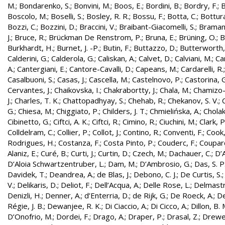
M.
;
Bondarenko, S.
;
Bonvini, M.
;
Boos, E.
;
Bordini, B.
;
Bordry, F.
;
B
Boscolo, M.
;
Boselli, S.
;
Bosley, R. R.
;
Bossu, F.
;
Botta, C.
;
Bottura
Bozzi, C.
;
Bozzini, D.
;
Braccini, V.
;
Braibant-Giacomelli, S.
;
Bramant
J.
;
Bruce, R.
;
Brückman De Renstrom, P.
;
Bruna, E.
;
Brüning, O.
;
B
Burkhardt, H.
;
Burnet, J. -P.
;
Butin, F.
;
Buttazzo, D.
;
Butterworth,
Calderini, G.
;
Calderola, G.
;
Caliskan, A.
;
Calvet, D.
;
Calviani, M.
;
Cam
A.
;
Cantergiani, E.
;
Cantore-Cavalli, D.
;
Capeans, M.
;
Cardarelli, R.
Casalbuoni, S.
;
Casas, J.
;
Cascella, M.
;
Castelnovo, P.
;
Castorina, 
Cervantes, J.
;
Chaikovska, I.
;
Chakrabortty, J.
;
Chala, M.
;
Chamizo-
J.
;
Charles, T. K.
;
Chattopadhyay, S.
;
Chehab, R.
;
Chekanov, S. V.
;
G.
;
Chiesa, M.
;
Chiggiato, P.
;
Childers, J. T.
;
Chmielińska, A.
;
Cholak
Cibinetto, G.
;
Ciftci, A. K.
;
Ciftci, R.
;
Cimino, R.
;
Ciuchini, M.
;
Clark, P.
Colldelram, C.
;
Collier, P.
;
Collot, J.
;
Contino, R.
;
Conventi, F.
;
Cook,
Rodrigues, H.
;
Costanza, F.
;
Costa Pinto, P.
;
Couderc, F.
;
Coupard
Alaniz, E.
;
Curé, B.
;
Curti, J.
;
Curtin, D.
;
Czech, M.
;
Dachauer, C.
;
D’A
D’Aloia Schwartzentruber, L.
;
Dam, M.
;
D’Ambrosio, G.
;
Das, S. P
Davidek, T.
;
Deandrea, A.
;
de Blas, J.
;
Debono, C. J.
;
De Curtis, S.
V.
;
Delikaris, D.
;
Deliot, F.
;
Dell’Acqua, A.
;
Delle Rose, L.
;
Delmastr
Denizli, H.
;
Denner, A.
;
d’Enterria, D.
;
de Rijk, G.
;
De Roeck, A.
;
De
Régie, J. B.
;
Dewanjee, R. K.
;
Di Ciaccio, A.
;
Di Cicco, A.
;
Dillon, B. 
D’Onofrio, M.
;
Dordei, F.
;
Drago, A.
;
Draper, P.
;
Drasal, Z.
;
Drewe