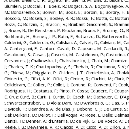
A. Bibet
;
Bielert, E. R.
;
Biglietti, M.
;
Bilei, G. M.
;
Bilki, B.
;
Biscari, C.
Blümlein, J.
;
Boccali, T.
;
Boels, R.
;
Bogacz, S. A.
;
Bogomyagkov, A.
M.
;
Bondarenko, S.
;
Bonvini, M.
;
Boos, E.
;
Bordini, B.
;
Bordry, F.
;
B
Boscolo, M.
;
Boselli, S.
;
Bosley, R. R.
;
Bossu, F.
;
Botta, C.
;
Bottura
Bozzi, C.
;
Bozzini, D.
;
Braccini, V.
;
Braibant-Giacomelli, S.
;
Bramant
J.
;
Bruce, R.
;
De Renstrom, P. Brückman
;
Bruna, E.
;
Brüning, O.
;
B
Burkhardt, H.
;
Burnet, J.-P.
;
Butin, F.
;
Buttazzo, D.
;
Butterworth, 
Calderini, G.
;
Calderola, G.
;
Caliskan, A.
;
Calvet, D.
;
Calviani, M.
;
Cam
A.
;
Cantergiani, E.
;
Cantore-Cavalli, D.
;
Capeans, M.
;
Cardarelli, R.
Casalbuoni, S.
;
Casas, J.
;
Cascella, M.
;
Castelnovo, P.
;
Castorina, 
Cervantes, J.
;
Chaikovska, I.
;
Chakrabortty, J.
;
Chala, M.
;
Chamizo-
J.
;
Charles, T. K.
;
Chattopadhyay, S.
;
Chehab, R.
;
Chekanov, S. V.
;
G.
;
Chiesa, M.
;
Chiggiato, P.
;
Childers, J. T.
;
Chmielińska, A.
;
Cholak
Cibinetto, G.
;
Ciftci, A. K.
;
Ciftci, R.
;
Cimino, R.
;
Ciuchini, M.
;
Clark, P.
Colldelram, C.
;
Collier, P.
;
Collot, J.
;
Contino, R.
;
Conventi, F.
;
Cook,
Rodrigues, H.
;
Costanza, F.
;
Pinto, P. Costa
;
Couderc, F.
;
Coupard
E. Cruz
;
Curé, B.
;
Curti, J.
;
Curtin, D.
;
Czech, M.
;
Dachauer, C.
;
D’Ag
Schwartzentruber, L. D’Aloia
;
Dam, M.
;
D’Ambrosio, G.
;
Das, S. P
Davidek, T.
;
Deandrea, A.
;
de Blas, J.
;
Debono, C. J.
;
De Curtis, S.
Del
;
Delikaris, D.
;
Deliot, F.
;
Dell’Acqua, A.
;
Rose, L. Delle
;
Delmas
Denizli, H.
;
Denner, A.
;
d’Enterria, D.
;
de Rijk, G.
;
De Roeck, A.
;
De
Régie, J. B.
;
Dewanjee, R. K.
;
Ciaccio, A. Di
;
Cicco, A. Di
;
Dillon, B. 