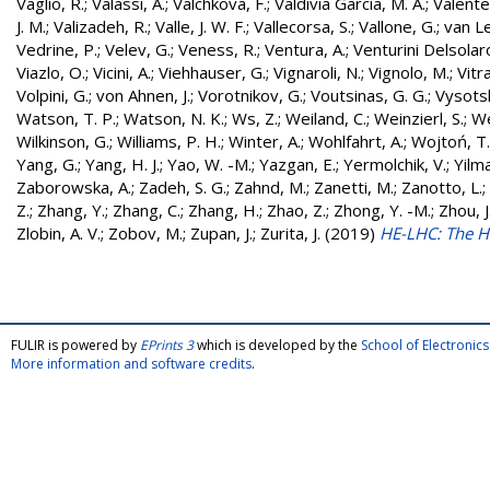
Vaglio, R.
;
Valassi, A.
;
Valchkova, F.
;
Valdivia Garcia, M. A.
;
Valente
J. M.
;
Valizadeh, R.
;
Valle, J. W. F.
;
Vallecorsa, S.
;
Vallone, G.
;
van L
Vedrine, P.
;
Velev, G.
;
Veness, R.
;
Ventura, A.
;
Venturini Delsolar
Viazlo, O.
;
Vicini, A.
;
Viehhauser, G.
;
Vignaroli, N.
;
Vignolo, M.
;
Vitr
Volpini, G.
;
von Ahnen, J.
;
Vorotnikov, G.
;
Voutsinas, G. G.
;
Vysotsk
Watson, T. P.
;
Watson, N. K.
;
Ws, Z.
;
Weiland, C.
;
Weinzierl, S.
;
We
Wilkinson, G.
;
Williams, P. H.
;
Winter, A.
;
Wohlfahrt, A.
;
Wojtoń, T.
Yang, G.
;
Yang, H. J.
;
Yao, W. -M.
;
Yazgan, E.
;
Yermolchik, V.
;
Yilma
Zaborowska, A.
;
Zadeh, S. G.
;
Zahnd, M.
;
Zanetti, M.
;
Zanotto, L.
;
Z.
;
Zhang, Y.
;
Zhang, C.
;
Zhang, H.
;
Zhao, Z.
;
Zhong, Y. -M.
;
Zhou, J
Zlobin, A. V.
;
Zobov, M.
;
Zupan, J.
;
Zurita, J.
(2019)
HE-LHC: The H
FULIR is powered by
EPrints 3
which is developed by the
School of Electroni
More information and software credits
.