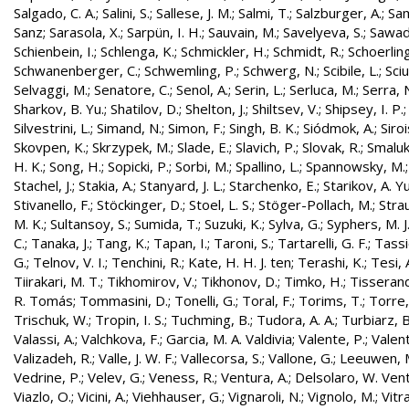
Salgado, C. A.
;
Salini, S.
;
Sallese, J. M.
;
Salmi, T.
;
Salzburger, A.
;
Sam
Sanz
;
Sarasola, X.
;
Sarpün, I. H.
;
Sauvain, M.
;
Savelyeva, S.
;
Sawad
Schienbein, I.
;
Schlenga, K.
;
Schmickler, H.
;
Schmidt, R.
;
Schoerling
Schwanenberger, C.
;
Schwemling, P.
;
Schwerg, N.
;
Scibile, L.
;
Sciu
Selvaggi, M.
;
Senatore, C.
;
Senol, A.
;
Serin, L.
;
Serluca, M.
;
Serra, 
Sharkov, B. Yu.
;
Shatilov, D.
;
Shelton, J.
;
Shiltsev, V.
;
Shipsey, I. P.
Silvestrini, L.
;
Simand, N.
;
Simon, F.
;
Singh, B. K.
;
Siódmok, A.
;
Siroi
Skovpen, K.
;
Skrzypek, M.
;
Slade, E.
;
Slavich, P.
;
Slovak, R.
;
Smaluk
H. K.
;
Song, H.
;
Sopicki, P.
;
Sorbi, M.
;
Spallino, L.
;
Spannowsky, M.
Stachel, J.
;
Stakia, A.
;
Stanyard, J. L.
;
Starchenko, E.
;
Starikov, A. Yu
Stivanello, F.
;
Stöckinger, D.
;
Stoel, L. S.
;
Stöger-Pollach, M.
;
Stra
M. K.
;
Sultansoy, S.
;
Sumida, T.
;
Suzuki, K.
;
Sylva, G.
;
Syphers, M. J
C.
;
Tanaka, J.
;
Tang, K.
;
Tapan, I.
;
Taroni, S.
;
Tartarelli, G. F.
;
Tassie
G.
;
Telnov, V. I.
;
Tenchini, R.
;
Kate, H. H. J. ten
;
Terashi, K.
;
Tesi, 
Tiirakari, M. T.
;
Tikhomirov, V.
;
Tikhonov, D.
;
Timko, H.
;
Tisserand
R. Tomás
;
Tommasini, D.
;
Tonelli, G.
;
Toral, F.
;
Torims, T.
;
Torre,
Trischuk, W.
;
Tropin, I. S.
;
Tuchming, B.
;
Tudora, A. A.
;
Turbiarz, B
Valassi, A.
;
Valchkova, F.
;
Garcia, M. A. Valdivia
;
Valente, P.
;
Valent
Valizadeh, R.
;
Valle, J. W. F.
;
Vallecorsa, S.
;
Vallone, G.
;
Leeuwen, 
Vedrine, P.
;
Velev, G.
;
Veness, R.
;
Ventura, A.
;
Delsolaro, W. Vent
Viazlo, O.
;
Vicini, A.
;
Viehhauser, G.
;
Vignaroli, N.
;
Vignolo, M.
;
Vitr