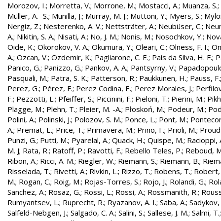
Morozov, I.
;
Morretta, V.
;
Morrone, M.
;
Mostacci, A.
;
Muanza, S.
;
Müller, A. -S.
;
Munilla, J.
;
Murray, M. J.
;
Muttoni, Y.
;
Myers, S.
;
Mylo
Nergiz, Z.
;
Nesterenko, A. V.
;
Nettsträter, A.
;
Neubüser, C.
;
Neun
A.
;
Nikitin, S. A.
;
Nisati, A.
;
No, J. M.
;
Nonis, M.
;
Nosochkov, Y.
;
Nová
Oide, K.
;
Okorokov, V. A.
;
Okumura, Y.
;
Oleari, C.
;
Olness, F. I.
;
On
A.
;
Özcan, V.
;
Özdemir, K.
;
Pagliarone, C. E.
;
Pais da Silva, H. F.
;
P
Panico, G.
;
Panizzo, G.
;
Pankov, A. A.
;
Pantsyrny, V.
;
Papadopoulo
Pasquali, M.
;
Patra, S. K.
;
Patterson, R.
;
Paukkunen, H.
;
Pauss, F.
Perez, G.
;
Pérez, F.
;
Perez Codina, E.
;
Perez Morales, J.
;
Perfilo
F.
;
Pezzotti, L.
;
Pfeiffer, S.
;
Piccinini, F.
;
Pieloni, T.
;
Pierini, M.
;
Pikh
Plagge, M.
;
Plehn, T.
;
Pleier, M. -A.
;
Płoskoń, M.
;
Podeur, M.
;
Pod
Polini, A.
;
Polinski, J.
;
Polozov, S. M.
;
Ponce, L.
;
Pont, M.
;
Pontecor
A.
;
Premat, E.
;
Price, T.
;
Primavera, M.
;
Prino, F.
;
Prioli, M.
;
Proudf
Punzi, G.
;
Putti, M.
;
Pyarelal, A.
;
Quack, H.
;
Quispe, M.
;
Racioppi, 
M. J
;
Rata, R.
;
Ratoff, P.
;
Ravotti, F.
;
Rebello Teles, P.
;
Reboud, M
Ribon, A.
;
Ricci, A. M.
;
Riegler, W.
;
Riemann, S.
;
Riemann, B.
;
Riema
Risselada, T.
;
Rivetti, A.
;
Rivkin, L.
;
Rizzo, T.
;
Robens, T.
;
Robert, 
M.
;
Rogan, C.
;
Roig, M.
;
Rojas-Torres, S.
;
Rojo, J.
;
Rolandi, G.
;
Rol
Sanchez, A.
;
Rosaz, G.
;
Rossi, L.
;
Rossi, A.
;
Rossmanith, R.
;
Rouss
Rumyantsev, L.
;
Ruprecht, R.
;
Ryazanov, A. I.
;
Saba, A.
;
Sadykov, 
Salfeld-Nebgen, J.
;
Salgado, C. A.
;
Salini, S.
;
Sallese, J. M.
;
Salmi, T.