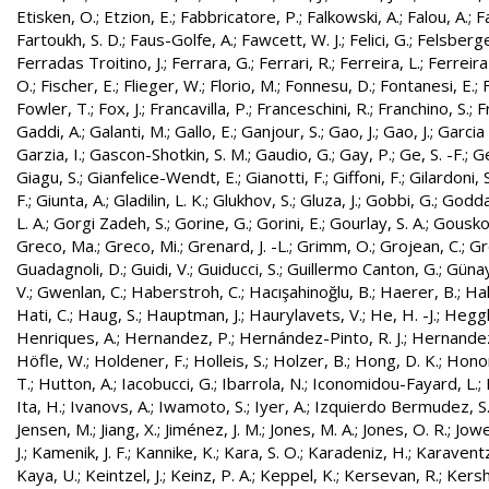
Etisken, O.
;
Etzion, E.
;
Fabbricatore, P.
;
Falkowski, A.
;
Falou, A.
;
Fa
Fartoukh, S. D.
;
Faus-Golfe, A.
;
Fawcett, W. J.
;
Felici, G.
;
Felsberge
Ferradas Troitino, J.
;
Ferrara, G.
;
Ferrari, R.
;
Ferreira, L.
;
Ferreira
O.
;
Fischer, E.
;
Flieger, W.
;
Florio, M.
;
Fonnesu, D.
;
Fontanesi, E.
;
Fowler, T.
;
Fox, J.
;
Francavilla, P.
;
Franceschini, R.
;
Franchino, S.
;
F
Gaddi, A.
;
Galanti, M.
;
Gallo, E.
;
Ganjour, S.
;
Gao, J.
;
Gao, J.
;
Garcia 
Garzia, I.
;
Gascon-Shotkin, S. M.
;
Gaudio, G.
;
Gay, P.
;
Ge, S. -F.
;
G
Giagu, S.
;
Gianfelice-Wendt, E.
;
Gianotti, F.
;
Giffoni, F.
;
Gilardoni, S
F.
;
Giunta, A.
;
Gladilin, L. K.
;
Glukhov, S.
;
Gluza, J.
;
Gobbi, G.
;
Godda
L. A.
;
Gorgi Zadeh, S.
;
Gorine, G.
;
Gorini, E.
;
Gourlay, S. A.
;
Gouskos
Greco, Ma.
;
Greco, Mi.
;
Grenard, J. -L.
;
Grimm, O.
;
Grojean, C.
;
Gr
Guadagnoli, D.
;
Guidi, V.
;
Guiducci, S.
;
Guillermo Canton, G.
;
Günay
V.
;
Gwenlan, C.
;
Haberstroh, C.
;
Hacışahinoğlu, B.
;
Haerer, B.
;
Hah
Hati, C.
;
Haug, S.
;
Hauptman, J.
;
Haurylavets, V.
;
He, H. -J.
;
Heggli
Henriques, A.
;
Hernandez, P.
;
Hernández-Pinto, R. J.
;
Hernandez
Höfle, W.
;
Holdener, F.
;
Holleis, S.
;
Holzer, B.
;
Hong, D. K.
;
Honor
T.
;
Hutton, A.
;
Iacobucci, G.
;
Ibarrola, N.
;
Iconomidou-Fayard, L.
;
Ita, H.
;
Ivanovs, A.
;
Iwamoto, S.
;
Iyer, A.
;
Izquierdo Bermudez, S
Jensen, M.
;
Jiang, X.
;
Jiménez, J. M.
;
Jones, M. A.
;
Jones, O. R.
;
Jowe
J.
;
Kamenik, J. F.
;
Kannike, K.
;
Kara, S. O.
;
Karadeniz, H.
;
Karaventz
Kaya, U.
;
Keintzel, J.
;
Keinz, P. A.
;
Keppel, K.
;
Kersevan, R.
;
Kersh