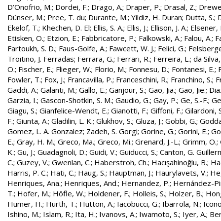
D’Onofrio, M.
;
Dordei, F.
;
Drago, A.
;
Draper, P.
;
Drasal, Z.
;
Drewe
Dünser, M.
;
Pree, T. du
;
Durante, M.
;
Yildiz, H. Duran
;
Dutta, S.
;
D
Ekelof, T.
;
Khechen, D. El
;
Ellis, S. A.
;
Ellis, J.
;
Ellison, J. A.
;
Elsener, 
Etisken, O.
;
Etzion, E.
;
Fabbricatore, P.
;
Falkowski, A.
;
Falou, A.
;
Fa
Fartoukh, S. D.
;
Faus-Golfe, A.
;
Fawcett, W. J.
;
Felici, G.
;
Felsberge
Troitino, J. Ferradas
;
Ferrara, G.
;
Ferrari, R.
;
Ferreira, L.
;
da Silva
O.
;
Fischer, E.
;
Flieger, W.
;
Florio, M.
;
Fonnesu, D.
;
Fontanesi, E.
;
Fowler, T.
;
Fox, J.
;
Francavilla, P.
;
Franceschini, R.
;
Franchino, S.
;
F
Gaddi, A.
;
Galanti, M.
;
Gallo, E.
;
Ganjour, S.
;
Gao, Jia.
;
Gao, Jie.
;
Dia
Garzia, I.
;
Gascon-Shotkin, S. M.
;
Gaudio, G.
;
Gay, P.
;
Ge, S.-F.
;
Ge
Giagu, S.
;
Gianfelice-Wendt, E.
;
Gianotti, F.
;
Giffoni, F.
;
Gilardoni, S
F.
;
Giunta, A.
;
Gladilin, L. K.
;
Glukhov, S.
;
Gluza, J.
;
Gobbi, G.
;
Godda
Gomez, L. A. Gonzalez
;
Zadeh, S. Gorgi
;
Gorine, G.
;
Gorini, E.
;
Gou
E.
;
Gray, H. M.
;
Greco, Ma.
;
Greco, Mi.
;
Grenard, J.-L.
;
Grimm, O.
;
K.
;
Gu, J.
;
Guadagnoli, D.
;
Guidi, V.
;
Guiducci, S.
;
Canton, G. Guille
C.
;
Guzey, V.
;
Gwenlan, C.
;
Haberstroh, Ch.
;
Hacışahinoğlu, B.
;
Ha
Harris, P. C.
;
Hati, C.
;
Haug, S.
;
Hauptman, J.
;
Haurylavets, V.
;
He,
Henriques, Ana.
;
Henriques, And.
;
Hernandez, P.
;
Hernández-Pint
T.
;
Hofer, M.
;
Höfle, W.
;
Holdener, F.
;
Holleis, S.
;
Holzer, B.
;
Hong
Humer, H.
;
Hurth, T.
;
Hutton, A.
;
Iacobucci, G.
;
Ibarrola, N.
;
Icon
Ishino, M.
;
Islam, R.
;
Ita, H.
;
Ivanovs, A.
;
Iwamoto, S.
;
Iyer, A.
;
Ber