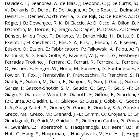
Davidek, T.
;
Deandrea, A.
;
de Blas, J.
;
Debono, C. J.
;
De Curtis, S.
V.
;
Delikaris, D.
;
Deliot, F.
;
Dell’Acqua, A.
;
Delle Rose, L.
;
Delmastr
Denizli, H.
;
Denner, A.
;
d’Enterria, D.
;
de Rijk, G.
;
De Roeck, A.
;
De
Régie, J. B.
;
Dewanjee, R. K.
;
Di Ciaccio, A.
;
Di Cicco, A.
;
Dillon, B. 
D’Onofrio, M.
;
Dordei, F.
;
Drago, A.
;
Draper, P.
;
Drasal, Z.
;
Drewe
Dünser, M.
;
du Pree, T.
;
Durante, M.
;
Duran Yildiz, H.
;
Dutta, S.
;
D
Ekelof, T.
;
El Khechen, D.
;
Ellis, S. A.
;
Ellis, J.
;
Ellison, J. A.
;
Elsener, 
Etisken, O.
;
Etzion, E.
;
Fabbricatore, P.
;
Falkowski, A.
;
Falou, A.
;
Fa
Fartoukh, S. D.
;
Faus-Golfe, A.
;
Fawcett, W. J.
;
Felici, G.
;
Felsberge
Ferradas Troitino, J.
;
Ferrara, G.
;
Ferrari, R.
;
Ferreira, L.
;
Ferreira
O.
;
Fischer, E.
;
Flieger, W.
;
Florio, M.
;
Fonnesu, D.
;
Fontanesi, E.
;
Fowler, T.
;
Fox, J.
;
Francavilla, P.
;
Franceschini, R.
;
Franchino, S.
;
F
Gaddi, A.
;
Galanti, M.
;
Gallo, E.
;
Ganjour, S.
;
Gao, J.
;
Gao, J.
;
Garcia 
Garzia, I.
;
Gascon-Shotkin, S. M.
;
Gaudio, G.
;
Gay, P.
;
Ge, S. -F.
;
G
Giagu, S.
;
Gianfelice-Wendt, E.
;
Gianotti, F.
;
Giffoni, F.
;
Gilardoni, S
F.
;
Giunta, A.
;
Gladilin, L. K.
;
Glukhov, S.
;
Gluza, J.
;
Gobbi, G.
;
Godda
L. A.
;
Gorgi Zadeh, S.
;
Gorine, G.
;
Gorini, E.
;
Gourlay, S. A.
;
Gouskos
Greco, Ma.
;
Greco, Mi.
;
Grenard, J. -L.
;
Grimm, O.
;
Grojean, C.
;
Gr
Guadagnoli, D.
;
Guidi, V.
;
Guiducci, S.
;
Guillermo Canton, G.
;
Günay
V.
;
Gwenlan, C.
;
Haberstroh, C.
;
Hacışahinoğlu, B.
;
Haerer, B.
;
Hah
Hati, C.
;
Haug, S.
;
Hauptman, J.
;
Haurylavets, V.
;
He, H. -J.
;
Heggli