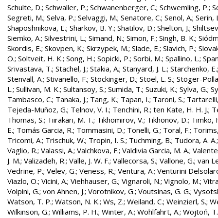
Schulte, D.
;
Schwaller, P.
;
Schwanenberger, C.
;
Schwemling, P.
;
S
Segreti, M.
;
Selva, P.
;
Selvaggi, M.
;
Senatore, C.
;
Senol, A.
;
Serin, 
Shaposhnikova, E.
;
Sharkov, B. Y.
;
Shatilov, D.
;
Shelton, J.
;
Shiltsev
Siemko, A.
;
Silvestrini, L.
;
Simand, N.
;
Simon, F.
;
Singh, B. K.
;
Siódm
Skordis, E.
;
Skovpen, K.
;
Skrzypek, M.
;
Slade, E.
;
Slavich, P.
;
Slovak
O.
;
Soltveit, H. K.
;
Song, H.
;
Sopicki, P.
;
Sorbi, M.
;
Spallino, L.
;
Spa
Srivastava, T.
;
Stachel, J.
;
Stakia, A.
;
Stanyard, J. L.
;
Starchenko, E.
Stenvall, A.
;
Stivanello, F.
;
Stöckinger, D.
;
Stoel, L. S.
;
Stöger-Polla
L.
;
Sullivan, M. K.
;
Sultansoy, S.
;
Sumida, T.
;
Suzuki, K.
;
Sylva, G.
;
Sy
Tambasco, C.
;
Tanaka, J.
;
Tang, K.
;
Tapan, I.
;
Taroni, S.
;
Tartarelli
Tejeda-Muñoz, G.
;
Telnov, V. I.
;
Tenchini, R.
;
ten Kate, H. H. J.
;
T
Thomas, S.
;
Tiirakari, M. T.
;
Tikhomirov, V.
;
Tikhonov, D.
;
Timko, 
E.
;
Tomás Garcia, R.
;
Tommasini, D.
;
Tonelli, G.
;
Toral, F.
;
Torims,
Tricomi, A.
;
Trischuk, W.
;
Tropin, I. S.
;
Tuchming, B.
;
Tudora, A. A.
Vaglio, R.
;
Valassi, A.
;
Valchkova, F.
;
Valdivia Garcia, M. A.
;
Valente
J. M.
;
Valizadeh, R.
;
Valle, J. W. F.
;
Vallecorsa, S.
;
Vallone, G.
;
van L
Vedrine, P.
;
Velev, G.
;
Veness, R.
;
Ventura, A.
;
Venturini Delsolar
Viazlo, O.
;
Vicini, A.
;
Viehhauser, G.
;
Vignaroli, N.
;
Vignolo, M.
;
Vitr
Volpini, G.
;
von Ahnen, J.
;
Vorotnikov, G.
;
Voutsinas, G. G.
;
Vysotsk
Watson, T. P.
;
Watson, N. K.
;
Ws, Z.
;
Weiland, C.
;
Weinzierl, S.
;
We
Wilkinson, G.
;
Williams, P. H.
;
Winter, A.
;
Wohlfahrt, A.
;
Wojtoń, T.