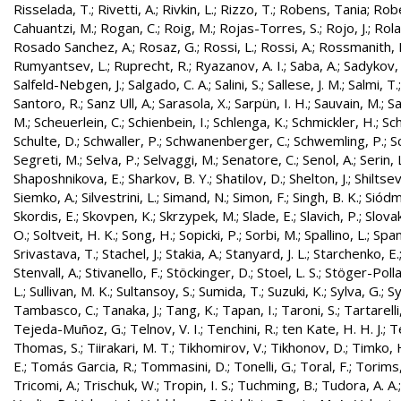
Risselada, T.
;
Rivetti, A.
;
Rivkin, L.
;
Rizzo, T.
;
Robens, Tania
;
Robe
Cahuantzi, M.
;
Rogan, C.
;
Roig, M.
;
Rojas-Torres, S.
;
Rojo, J.
;
Rola
Rosado Sanchez, A.
;
Rosaz, G.
;
Rossi, L.
;
Rossi, A.
;
Rossmanith, 
Rumyantsev, L.
;
Ruprecht, R.
;
Ryazanov, A. I.
;
Saba, A.
;
Sadykov, 
Salfeld-Nebgen, J.
;
Salgado, C. A.
;
Salini, S.
;
Sallese, J. M.
;
Salmi, T.
Santoro, R.
;
Sanz Ull, A.
;
Sarasola, X.
;
Sarpün, I. H.
;
Sauvain, M.
;
Sa
M.
;
Scheuerlein, C.
;
Schienbein, I.
;
Schlenga, K.
;
Schmickler, H.
;
Sch
Schulte, D.
;
Schwaller, P.
;
Schwanenberger, C.
;
Schwemling, P.
;
S
Segreti, M.
;
Selva, P.
;
Selvaggi, M.
;
Senatore, C.
;
Senol, A.
;
Serin, 
Shaposhnikova, E.
;
Sharkov, B. Y.
;
Shatilov, D.
;
Shelton, J.
;
Shiltsev
Siemko, A.
;
Silvestrini, L.
;
Simand, N.
;
Simon, F.
;
Singh, B. K.
;
Siódm
Skordis, E.
;
Skovpen, K.
;
Skrzypek, M.
;
Slade, E.
;
Slavich, P.
;
Slovak
O.
;
Soltveit, H. K.
;
Song, H.
;
Sopicki, P.
;
Sorbi, M.
;
Spallino, L.
;
Spa
Srivastava, T.
;
Stachel, J.
;
Stakia, A.
;
Stanyard, J. L.
;
Starchenko, E.
Stenvall, A.
;
Stivanello, F.
;
Stöckinger, D.
;
Stoel, L. S.
;
Stöger-Polla
L.
;
Sullivan, M. K.
;
Sultansoy, S.
;
Sumida, T.
;
Suzuki, K.
;
Sylva, G.
;
Sy
Tambasco, C.
;
Tanaka, J.
;
Tang, K.
;
Tapan, I.
;
Taroni, S.
;
Tartarelli
Tejeda-Muñoz, G.
;
Telnov, V. I.
;
Tenchini, R.
;
ten Kate, H. H. J.
;
T
Thomas, S.
;
Tiirakari, M. T.
;
Tikhomirov, V.
;
Tikhonov, D.
;
Timko, 
E.
;
Tomás Garcia, R.
;
Tommasini, D.
;
Tonelli, G.
;
Toral, F.
;
Torims,
Tricomi, A.
;
Trischuk, W.
;
Tropin, I. S.
;
Tuchming, B.
;
Tudora, A. A.