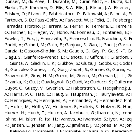
Dünser, M.
;
du Pree, T.
;
Durante, M.
;
Duran Yildiz, H.
;
Dutta, S.
;
D
Ekelof, T.
;
El Khechen, D.
;
Ellis, S. A.
;
Ellis, J.
;
Ellison, J. A.
;
Elsener, 
Etisken, O.
;
Etzion, E.
;
Fabbricatore, P.
;
Falkowski, A.
;
Falou, A.
;
Fa
Fartoukh, S. D.
;
Faus-Golfe, A.
;
Fawcett, W. J.
;
Felici, G.
;
Felsberge
Ferradas Troitino, J.
;
Ferrara, G.
;
Ferrari, R.
;
Ferreira, L.
;
Ferreira
O.
;
Fischer, E.
;
Flieger, W.
;
Florio, M.
;
Fonnesu, D.
;
Fontanesi, E.
;
Fowler, T.
;
Fox, J.
;
Francavilla, P.
;
Franceschini, R.
;
Franchino, S.
;
F
Gaddi, A.
;
Galanti, M.
;
Gallo, E.
;
Ganjour, S.
;
Gao, J.
;
Gao, J.
;
Garcia 
Garzia, I.
;
Gascon-Shotkin, S. M.
;
Gaudio, G.
;
Gay, P.
;
Ge, S. -F.
;
G
Giagu, S.
;
Gianfelice-Wendt, E.
;
Gianotti, F.
;
Giffoni, F.
;
Gilardoni, S
F.
;
Giunta, A.
;
Gladilin, L. K.
;
Glukhov, S.
;
Gluza, J.
;
Gobbi, G.
;
Godda
R.
;
Gonzalez Gomez, L. A.
;
Gorgi Zadeh, S.
;
Gorine, G.
;
Gorini, E.
;
Graverini, E.
;
Gray, H. M.
;
Greco, M.
;
Greco, M.
;
Grenard, J. -L.
;
G
Grzanka, K.
;
Gu, J.
;
Guadagnoli, D.
;
Guidi, V.
;
Guiducci, S.
;
Guillerm
Guyot, C.
;
Guzey, V.
;
Gwenlan, C.
;
Haberstroh, C.
;
Hacışahinoğlu,
A.
;
Harris, P. C.
;
Hati, C.
;
Haug, S.
;
Hauptman, J.
;
Haurylavets, V.
;
C.
;
Henriques, A.
;
Henriques, A.
;
Hernandez, P.
;
Hernández-Pinto,
T.
;
Hofer, M.
;
Höfle, W.
;
Holdener, F.
;
Holleis, S.
;
Holzer, B.
;
Hong
Humer, H.
;
Hurth, T.
;
Hutton, A.
;
Iacobucci, G.
;
Ibarrola, N.
;
Icon
Ishino, M.
;
Islam, R.
;
Ita, H.
;
Ivanovs, A.
;
Iwamoto, S.
;
Iyer, A.
;
Izq
P.
;
Jensen, E.
;
Jensen, M.
;
Jiang, X.
;
Jiménez, J. M.
;
Jones, M. A.
;
Jon
L.
;
Kalinowski, J.
;
Kamenik, J. F.
;
Kannike, K.
;
Kara, S. O.
;
Karadeniz