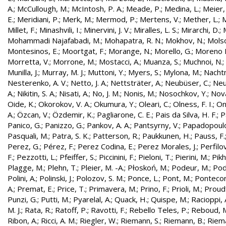
A.
;
McCullough, M.
;
McIntosh, P. A.
;
Meade, P.
;
Medina, L.
;
Meier,
E.
;
Meridiani, P.
;
Merk, M.
;
Mermod, P.
;
Mertens, V.
;
Mether, L.
;
M
Millet, F.
;
Minashvili, I.
;
Minervini, J. V.
;
Miralles, L. S.
;
Mirarchi, D.
;
Mohammadi Najafabadi, M.
;
Mohapatra, R. N.
;
Mokhov, N.
;
Molso
Montesinos, E.
;
Moortgat, F.
;
Morange, N.
;
Morello, G.
;
Moreno L
Morretta, V.
;
Morrone, M.
;
Mostacci, A.
;
Muanza, S.
;
Muchnoi, N.
;
Munilla, J.
;
Murray, M. J.
;
Muttoni, Y.
;
Myers, S.
;
Mylona, M.
;
Nachtm
Nesterenko, A. V.
;
Netto, J. A.
;
Nettsträter, A.
;
Neubüser, C.
;
Neu
A.
;
Nikitin, S. A.
;
Nisati, A.
;
No, J. M.
;
Nonis, M.
;
Nosochkov, Y.
;
Nová
Oide, K.
;
Okorokov, V. A.
;
Okumura, Y.
;
Oleari, C.
;
Olness, F. I.
;
On
A.
;
Özcan, V.
;
Özdemir, K.
;
Pagliarone, C. E.
;
Pais da Silva, H. F.
;
P
Panico, G.
;
Panizzo, G.
;
Pankov, A. A.
;
Pantsyrny, V.
;
Papadopoulo
Pasquali, M.
;
Patra, S. K.
;
Patterson, R.
;
Paukkunen, H.
;
Pauss, F.
Perez, G.
;
Pérez, F.
;
Perez Codina, E.
;
Perez Morales, J.
;
Perfilo
F.
;
Pezzotti, L.
;
Pfeiffer, S.
;
Piccinini, F.
;
Pieloni, T.
;
Pierini, M.
;
Pikh
Plagge, M.
;
Plehn, T.
;
Pleier, M. -A.
;
Płoskoń, M.
;
Podeur, M.
;
Pod
Polini, A.
;
Polinski, J.
;
Polozov, S. M.
;
Ponce, L.
;
Pont, M.
;
Pontecor
A.
;
Premat, E.
;
Price, T.
;
Primavera, M.
;
Prino, F.
;
Prioli, M.
;
Proudf
Punzi, G.
;
Putti, M.
;
Pyarelal, A.
;
Quack, H.
;
Quispe, M.
;
Racioppi, 
M. J.
;
Rata, R.
;
Ratoff, P.
;
Ravotti, F.
;
Rebello Teles, P.
;
Reboud, 
Ribon, A.
;
Ricci, A. M.
;
Riegler, W.
;
Riemann, S.
;
Riemann, B.
;
Riema