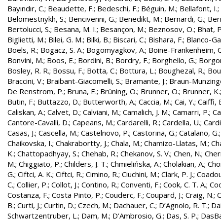
Bayındır, C.
;
Beaudette, F.
;
Bedeschi, F.
;
Béguin, M.
;
Bellafont, I.
;
Belomestnykh, S.
;
Bencivenni, G.
;
Benedikt, M.
;
Bernardi, G.
;
Bern
Bertolucci, S.
;
Besana, M. I.
;
Besançon, M.
;
Beznosov, O.
;
Bhat, P
Biglietti, M.
;
Bilei, G. M.
;
Bilki, B.
;
Biscari, C.
;
Bishara, F.
;
Blanco-Gar
Boels, R.
;
Bogacz, S. A.
;
Bogomyagkov, A.
;
Boine-Frankenheim, 
Bonvini, M.
;
Boos, E.
;
Bordini, B.
;
Bordry, F.
;
Borghello, G.
;
Borgon
Bosley, R. R.
;
Bossu, F.
;
Botta, C.
;
Bottura, L.
;
Boughezal, R.
;
Bout
Braccini, V.
;
Braibant-Giacomelli, S.
;
Bramante, J.
;
Braun-Munzinge
De Renstrom, P.
;
Bruna, E.
;
Brüning, O.
;
Brunner, O.
;
Brunner, K.
Butin, F.
;
Buttazzo, D.
;
Butterworth, A.
;
Caccia, M.
;
Cai, Y.
;
Caiffi, 
Caliskan, A.
;
Calvet, D.
;
Calviani, M.
;
Camalich, J. M.
;
Camarri, P.
;
Ca
Cantore-Cavalli, D.
;
Capeans, M.
;
Cardarelli, R.
;
Cardella, U.
;
Cardi
Casas, J.
;
Cascella, M.
;
Castelnovo, P.
;
Castorina, G.
;
Catalano, G.
Chaikovska, I.
;
Chakrabortty, J.
;
Chala, M.
;
Chamizo-Llatas, M.
;
Ch
K.
;
Chattopadhyay, S.
;
Chehab, R.
;
Chekanov, S. V.
;
Chen, N.
;
Cher
M.
;
Chiggiato, P.
;
Childers, J. T.
;
Chmielińska, A.
;
Cholakian, A.
;
Cho
G.
;
Ciftci, A. K.
;
Ciftci, R.
;
Cimino, R.
;
Ciuchini, M.
;
Clark, P. J.
;
Coadou
C.
;
Collier, P.
;
Collot, J.
;
Contino, R.
;
Conventi, F.
;
Cook, C. T. A.
;
Coo
Costanza, F.
;
Costa Pinto, P.
;
Couderc, F.
;
Coupard, J.
;
Craig, N.
;
C
B.
;
Curti, J.
;
Curtin, D.
;
Czech, M.
;
Dachauer, C.
;
D’Agnolo, R. T.
;
Da
Schwartzentruber, L.
;
Dam, M.
;
D’Ambrosio, G.
;
Das, S. P.
;
DasBa