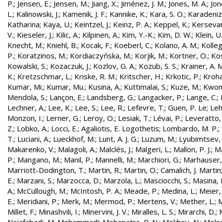
P.
;
Jensen, E.
;
Jensen, M.
;
Jiang, X.
;
Jiménez, J. M.
;
Jones, M. A.
;
Jon
L.
;
Kalinowski, J.
;
Kamenik, J. F.
;
Kannike, K.
;
Kara, S. O.
;
Karadeniz
Katharina
;
Kaya, U.
;
Keintzel, J.
;
Keinz, P. A.
;
Keppel, K.
;
Kersevan
V.
;
Kieseler, J.
;
Kilic, A.
;
Kilpinen, A.
;
Kim, Y.-K.
;
Kim, D. W.
;
Klein, U
Knecht, M.
;
Kniehl, B.
;
Kocak, F.
;
Koeberl, C.
;
Kolano, A. M.
;
Kolleg
P.
;
Koratzinos, M.
;
Kordiaczyńska, M.
;
Korjik, M.
;
Kortner, O.
;
Kos
Kowalski, S.
;
Kozaczuk, J.
;
Kozlov, G. A.
;
Kozub, S. S.
;
Krainer, A. 
K.
;
Kretzschmar, L.
;
Kriske, R. M.
;
Kritscher, H.
;
Krkotic, P.
;
Kroha
Kumar, Mi.
;
Kumar, Mu.
;
Kusina, A.
;
Kuttimalai, S.
;
Kuze, M.
;
Kwon,
Mendola, S.
;
Lançon, E.
;
Landsberg, G.
;
Langacker, P.
;
Lange, C.
;
Lechner, A.
;
Lee, K.
;
Lee, S.
;
Lee, R.
;
Lefevre, T.
;
Guen, P. Le
;
Leh
Monzon, I.
;
Lerner, G.
;
Leroy, O.
;
Lesiak, T.
;
Lévai, P.
;
Leveratto,
Z.
;
Lobko, A.
;
Locci, E.
;
Agaliotis, E. Logothetis
;
Lombardo, M. P.
;
T.
;
Luciani, A.
;
Lueckhof, M.
;
Lunt, A. J. G.
;
Luzum, M.
;
Lyubimtsev, 
Makarenko, V.
;
Malagoli, A.
;
Malclés, J.
;
Malgeri, L.
;
Mallon, P. J.
;
Ma
P.
;
Mangano, M.
;
Manil, P.
;
Mannelli, M.
;
Marchiori, G.
;
Marhauser,
Marriott-Dodington, T.
;
Martin, R.
;
Martin, O.
;
Camalich, J. Martin
E.
;
Marzani, S.
;
Marzocca, D.
;
Marzola, L.
;
Masciocchi, S.
;
Masina, I
A.
;
McCullough, M.
;
McIntosh, P. A.
;
Meade, P.
;
Medina, L.
;
Meier,
E.
;
Meridiani, P.
;
Merk, M.
;
Mermod, P.
;
Mertens, V.
;
Mether, L.
;
M
Millet, F.
;
Minashvili, I.
;
Minervini, J. V.
;
Miralles, L. S.
;
Mirarchi, D.
;