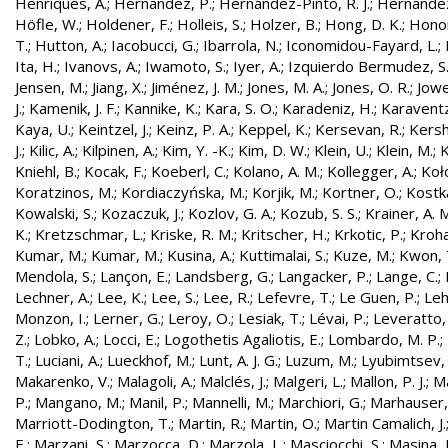
Henriques, A.
;
Hernandez, P.
;
Hernández-Pinto, R. J.
;
Hernandez
Höfle, W.
;
Holdener, F.
;
Holleis, S.
;
Holzer, B.
;
Hong, D. K.
;
Honor
T.
;
Hutton, A.
;
Iacobucci, G.
;
Ibarrola, N.
;
Iconomidou-Fayard, L.
;
Ita, H.
;
Ivanovs, A.
;
Iwamoto, S.
;
Iyer, A.
;
Izquierdo Bermudez, S
Jensen, M.
;
Jiang, X.
;
Jiménez, J. M.
;
Jones, M. A.
;
Jones, O. R.
;
Jowe
J.
;
Kamenik, J. F.
;
Kannike, K.
;
Kara, S. O.
;
Karadeniz, H.
;
Karaventz
Kaya, U.
;
Keintzel, J.
;
Keinz, P. A.
;
Keppel, K.
;
Kersevan, R.
;
Kersh
J.
;
Kilic, A.
;
Kilpinen, A.
;
Kim, Y. -K.
;
Kim, D. W.
;
Klein, U.
;
Klein, M.
;
K
Kniehl, B.
;
Kocak, F.
;
Koeberl, C.
;
Kolano, A. M.
;
Kollegger, A.
;
Koło
Koratzinos, M.
;
Kordiaczyńska, M.
;
Korjik, M.
;
Kortner, O.
;
Kostka
Kowalski, S.
;
Kozaczuk, J.
;
Kozlov, G. A.
;
Kozub, S. S.
;
Krainer, A. 
K.
;
Kretzschmar, L.
;
Kriske, R. M.
;
Kritscher, H.
;
Krkotic, P.
;
Kroha
Kumar, M.
;
Kumar, M.
;
Kusina, A.
;
Kuttimalai, S.
;
Kuze, M.
;
Kwon, 
Mendola, S.
;
Lançon, E.
;
Landsberg, G.
;
Langacker, P.
;
Lange, C.
;
Lechner, A.
;
Lee, K.
;
Lee, S.
;
Lee, R.
;
Lefevre, T.
;
Le Guen, P.
;
Leh
Monzon, I.
;
Lerner, G.
;
Leroy, O.
;
Lesiak, T.
;
Lévai, P.
;
Leveratto,
Z.
;
Lobko, A.
;
Locci, E.
;
Logothetis Agaliotis, E.
;
Lombardo, M. P.
;
T.
;
Luciani, A.
;
Lueckhof, M.
;
Lunt, A. J. G.
;
Luzum, M.
;
Lyubimtsev, 
Makarenko, V.
;
Malagoli, A.
;
Malclés, J.
;
Malgeri, L.
;
Mallon, P. J.
;
Ma
P.
;
Mangano, M.
;
Manil, P.
;
Mannelli, M.
;
Marchiori, G.
;
Marhauser,
Marriott-Dodington, T.
;
Martin, R.
;
Martin, O.
;
Martin Camalich, J.
E.
;
Marzani, S.
;
Marzocca, D.
;
Marzola, L.
;
Masciocchi, S.
;
Masina, I