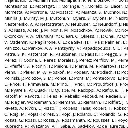
Najafabadi, M. Mohammadi
;
Mohapatra, R. N.
;
Mokhov, N.
;
Molso
Montesinos, E.
;
Moortgat, F.
;
Morange, N.
;
Morello, G.
;
Llácer, 
Morretta, V.
;
Morrone, M.
;
Mostacci, A.
;
Muanza, S.
;
Muchnoi, N.
;
Munilla, J.
;
Murray, M. J.
;
Muttoni, Y.
;
Myers, S.
;
Mylona, M.
;
Nachtm
Nesterenko, A. V.
;
Nettsträter, A.
;
Neubüser, C.
;
Neundorf, J.
;
Nic
S. A.
;
Nisati, A.
;
No, J. M.
;
Nonis, M.
;
Nosochkov, Y.
;
Novák, M.
;
Nov
Okorokov, V. A.
;
Okumura, Y.
;
Oleari, C.
;
Olness, F. I.
;
Onel, Y.
;
Ort
V.
;
Özdemir, K.
;
Pagliarone, C. E.
;
da Silva, H. F. Pais
;
Palmieri, E.
Panizzo, G.
;
Pankov, A. A.
;
Pantsyrny, V.
;
Papadopoulos, C. G.
;
Pa
Patra, S. K.
;
Patterson, R.
;
Paukkunen, H.
;
Pauss, F.
;
Peggs, S.
;
P
Pérez, F.
;
Codina, E. Perez
;
Morales, J. Perez
;
Perfilov, M.
;
Pern
L.
;
Pfeiffer, S.
;
Piccinini, F.
;
Pieloni, T.
;
Pierini, M.
;
Pikhartova, H.
;
P
Plehn, T.
;
Pleier, M.-A.
;
Płoskoń, M.
;
Podeur, M.
;
Podlech, H.
;
Pod
Polinski, J.
;
Polozov, S. M.
;
Ponce, L.
;
Pont, M.
;
Pontecorvo, L.
;
Po
E.
;
Price, T.
;
Primavera, M.
;
Prino, F.
;
Prioli, M.
;
Proudfoot, J.
;
Prov
M.
;
Pyarelal, A.
;
Quack, H.
;
Quispe, M.
;
Racioppi, A.
;
Rafique, H.
;
R
Ratoff, P.
;
Ravotti, F.
;
Teles, P. Rebello
;
Reboud, M.
;
Redaelli, S.
M.
;
Riegler, W.
;
Riemann, S.
;
Riemann, B.
;
Riemann, T.
;
Rifflet, J. 
Rivetti, A.
;
Rivkin, L.
;
Rizzo, T.
;
Robens, Tania
;
Robert, F.
;
Robson,
C.
;
Roig, M.
;
Rojas-Torres, S.
;
Rojo, J.
;
Rolandi, G.
;
Rolando, G.
;
Ro
Rosaz, G.
;
Rossi, L.
;
Rossi, A.
;
Rossmanith, R.
;
Rousset, B.
;
Royon
Ruprecht, R.
;
Ryazanov, A. I.
;
Saba, A.
;
Sadykov, R.
;
de Jauregui, 