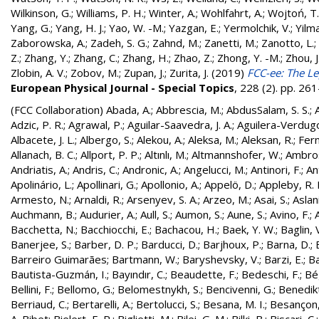
Wilkinson, G.
;
Williams, P. H.
;
Winter, A.
;
Wohlfahrt, A.
;
Wojtoń, T.
Yang, G.
;
Yang, H. J.
;
Yao, W. -M.
;
Yazgan, E.
;
Yermolchik, V.
;
Yilma
Zaborowska, A.
;
Zadeh, S. G.
;
Zahnd, M.
;
Zanetti, M.
;
Zanotto, L.
;
Z.
;
Zhang, Y.
;
Zhang, C.
;
Zhang, H.
;
Zhao, Z.
;
Zhong, Y. -M.
;
Zhou, J
Zlobin, A. V.
;
Zobov, M.
;
Zupan, J.
;
Zurita, J.
(2019)
FCC-ee: The Le
European Physical Journal - Special Topics
, 228 (2). pp. 2
(FCC Collaboration)
Abada, A.
;
Abbrescia, M.
;
AbdusSalam, S. S.
;
Adzic, P. R.
;
Agrawal, P.
;
Aguilar-Saavedra, J. A.
;
Aguilera-Verdugo, 
Albacete, J. L.
;
Albergo, S.
;
Alekou, A.
;
Aleksa, M.
;
Aleksan, R.
;
Fer
Allanach, B. C.
;
Allport, P. P.
;
Altınlı, M.
;
Altmannshofer, W.
;
Ambros
Andriatis, A.
;
Andris, C.
;
Andronic, A.
;
Angelucci, M.
;
Antinori, F.
;
An
Apolinário, L.
;
Apollinari, G.
;
Apollonio, A.
;
Appelö, D.
;
Appleby, R. 
Armesto, N.
;
Arnaldi, R.
;
Arsenyev, S. A.
;
Arzeo, M.
;
Asai, S.
;
Aslan
Auchmann, B.
;
Audurier, A.
;
Aull, S.
;
Aumon, S.
;
Aune, S.
;
Avino, F.
;
Bacchetta, N.
;
Bacchiocchi, E.
;
Bachacou, H.
;
Baek, Y. W.
;
Baglin, 
Banerjee, S.
;
Barber, D. P.
;
Barducci, D.
;
Barjhoux, P.
;
Barna, D.
;
Barreiro Guimarães
;
Bartmann, W.
;
Baryshevsky, V.
;
Barzi, E.
;
Ba
Bautista-Guzmán, I.
;
Bayındır, C.
;
Beaudette, F.
;
Bedeschi, F.
;
Bé
Bellini, F.
;
Bellomo, G.
;
Belomestnykh, S.
;
Bencivenni, G.
;
Benedikt
Berriaud, C.
;
Bertarelli, A.
;
Bertolucci, S.
;
Besana, M. I.
;
Besançon,