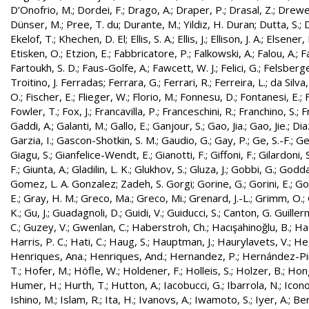
D’Onofrio, M.
;
Dordei, F.
;
Drago, A.
;
Draper, P.
;
Drasal, Z.
;
Drewe
Dünser, M.
;
Pree, T. du
;
Durante, M.
;
Yildiz, H. Duran
;
Dutta, S.
;
D
Ekelof, T.
;
Khechen, D. El
;
Ellis, S. A.
;
Ellis, J.
;
Ellison, J. A.
;
Elsener, 
Etisken, O.
;
Etzion, E.
;
Fabbricatore, P.
;
Falkowski, A.
;
Falou, A.
;
Fa
Fartoukh, S. D.
;
Faus-Golfe, A.
;
Fawcett, W. J.
;
Felici, G.
;
Felsberge
Troitino, J. Ferradas
;
Ferrara, G.
;
Ferrari, R.
;
Ferreira, L.
;
da Silva
O.
;
Fischer, E.
;
Flieger, W.
;
Florio, M.
;
Fonnesu, D.
;
Fontanesi, E.
;
Fowler, T.
;
Fox, J.
;
Francavilla, P.
;
Franceschini, R.
;
Franchino, S.
;
F
Gaddi, A.
;
Galanti, M.
;
Gallo, E.
;
Ganjour, S.
;
Gao, Jia.
;
Gao, Jie.
;
Dia
Garzia, I.
;
Gascon-Shotkin, S. M.
;
Gaudio, G.
;
Gay, P.
;
Ge, S.-F.
;
Ge
Giagu, S.
;
Gianfelice-Wendt, E.
;
Gianotti, F.
;
Giffoni, F.
;
Gilardoni, S
F.
;
Giunta, A.
;
Gladilin, L. K.
;
Glukhov, S.
;
Gluza, J.
;
Gobbi, G.
;
Godda
Gomez, L. A. Gonzalez
;
Zadeh, S. Gorgi
;
Gorine, G.
;
Gorini, E.
;
Gou
E.
;
Gray, H. M.
;
Greco, Ma.
;
Greco, Mi.
;
Grenard, J.-L.
;
Grimm, O.
;
K.
;
Gu, J.
;
Guadagnoli, D.
;
Guidi, V.
;
Guiducci, S.
;
Canton, G. Guille
C.
;
Guzey, V.
;
Gwenlan, C.
;
Haberstroh, Ch.
;
Hacışahinoğlu, B.
;
Ha
Harris, P. C.
;
Hati, C.
;
Haug, S.
;
Hauptman, J.
;
Haurylavets, V.
;
He,
Henriques, Ana.
;
Henriques, And.
;
Hernandez, P.
;
Hernández-Pint
T.
;
Hofer, M.
;
Höfle, W.
;
Holdener, F.
;
Holleis, S.
;
Holzer, B.
;
Hong
Humer, H.
;
Hurth, T.
;
Hutton, A.
;
Iacobucci, G.
;
Ibarrola, N.
;
Icon
Ishino, M.
;
Islam, R.
;
Ita, H.
;
Ivanovs, A.
;
Iwamoto, S.
;
Iyer, A.
;
Ber