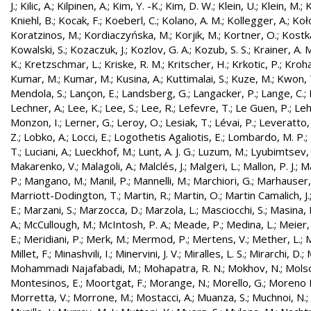
J.
;
Kilic, A.
;
Kilpinen, A.
;
Kim, Y. -K.
;
Kim, D. W.
;
Klein, U.
;
Klein, M.
;
K
Kniehl, B.
;
Kocak, F.
;
Koeberl, C.
;
Kolano, A. M.
;
Kollegger, A.
;
Koło
Koratzinos, M.
;
Kordiaczyńska, M.
;
Korjik, M.
;
Kortner, O.
;
Kostka
Kowalski, S.
;
Kozaczuk, J.
;
Kozlov, G. A.
;
Kozub, S. S.
;
Krainer, A. 
K.
;
Kretzschmar, L.
;
Kriske, R. M.
;
Kritscher, H.
;
Krkotic, P.
;
Kroha
Kumar, M.
;
Kumar, M.
;
Kusina, A.
;
Kuttimalai, S.
;
Kuze, M.
;
Kwon, 
Mendola, S.
;
Lançon, E.
;
Landsberg, G.
;
Langacker, P.
;
Lange, C.
;
Lechner, A.
;
Lee, K.
;
Lee, S.
;
Lee, R.
;
Lefevre, T.
;
Le Guen, P.
;
Leh
Monzon, I.
;
Lerner, G.
;
Leroy, O.
;
Lesiak, T.
;
Lévai, P.
;
Leveratto,
Z.
;
Lobko, A.
;
Locci, E.
;
Logothetis Agaliotis, E.
;
Lombardo, M. P.
;
T.
;
Luciani, A.
;
Lueckhof, M.
;
Lunt, A. J. G.
;
Luzum, M.
;
Lyubimtsev, 
Makarenko, V.
;
Malagoli, A.
;
Malclés, J.
;
Malgeri, L.
;
Mallon, P. J.
;
Ma
P.
;
Mangano, M.
;
Manil, P.
;
Mannelli, M.
;
Marchiori, G.
;
Marhauser,
Marriott-Dodington, T.
;
Martin, R.
;
Martin, O.
;
Martin Camalich, J.
E.
;
Marzani, S.
;
Marzocca, D.
;
Marzola, L.
;
Masciocchi, S.
;
Masina, I
A.
;
McCullough, M.
;
McIntosh, P. A.
;
Meade, P.
;
Medina, L.
;
Meier,
E.
;
Meridiani, P.
;
Merk, M.
;
Mermod, P.
;
Mertens, V.
;
Mether, L.
;
M
Millet, F.
;
Minashvili, I.
;
Minervini, J. V.
;
Miralles, L. S.
;
Mirarchi, D.
;
Mohammadi Najafabadi, M.
;
Mohapatra, R. N.
;
Mokhov, N.
;
Molso
Montesinos, E.
;
Moortgat, F.
;
Morange, N.
;
Morello, G.
;
Moreno L
Morretta, V.
;
Morrone, M.
;
Mostacci, A.
;
Muanza, S.
;
Muchnoi, N.
;