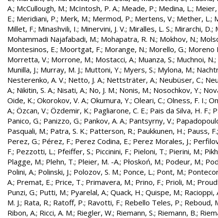
A.
;
McCullough, M.
;
McIntosh, P. A.
;
Meade, P.
;
Medina, L.
;
Meier,
E.
;
Meridiani, P.
;
Merk, M.
;
Mermod, P.
;
Mertens, V.
;
Mether, L.
;
M
Millet, F.
;
Minashvili, I.
;
Minervini, J. V.
;
Miralles, L. S.
;
Mirarchi, D.
;
Mohammadi Najafabadi, M.
;
Mohapatra, R. N.
;
Mokhov, N.
;
Molso
Montesinos, E.
;
Moortgat, F.
;
Morange, N.
;
Morello, G.
;
Moreno L
Morretta, V.
;
Morrone, M.
;
Mostacci, A.
;
Muanza, S.
;
Muchnoi, N.
;
Munilla, J.
;
Murray, M. J.
;
Muttoni, Y.
;
Myers, S.
;
Mylona, M.
;
Nachtm
Nesterenko, A. V.
;
Netto, J. A.
;
Nettsträter, A.
;
Neubüser, C.
;
Neu
A.
;
Nikitin, S. A.
;
Nisati, A.
;
No, J. M.
;
Nonis, M.
;
Nosochkov, Y.
;
Nová
Oide, K.
;
Okorokov, V. A.
;
Okumura, Y.
;
Oleari, C.
;
Olness, F. I.
;
On
A.
;
Özcan, V.
;
Özdemir, K.
;
Pagliarone, C. E.
;
Pais da Silva, H. F.
;
P
Panico, G.
;
Panizzo, G.
;
Pankov, A. A.
;
Pantsyrny, V.
;
Papadopoulo
Pasquali, M.
;
Patra, S. K.
;
Patterson, R.
;
Paukkunen, H.
;
Pauss, F.
Perez, G.
;
Pérez, F.
;
Perez Codina, E.
;
Perez Morales, J.
;
Perfilo
F.
;
Pezzotti, L.
;
Pfeiffer, S.
;
Piccinini, F.
;
Pieloni, T.
;
Pierini, M.
;
Pikh
Plagge, M.
;
Plehn, T.
;
Pleier, M. -A.
;
Płoskoń, M.
;
Podeur, M.
;
Pod
Polini, A.
;
Polinski, J.
;
Polozov, S. M.
;
Ponce, L.
;
Pont, M.
;
Pontecor
A.
;
Premat, E.
;
Price, T.
;
Primavera, M.
;
Prino, F.
;
Prioli, M.
;
Proudf
Punzi, G.
;
Putti, M.
;
Pyarelal, A.
;
Quack, H.
;
Quispe, M.
;
Racioppi, 
M. J.
;
Rata, R.
;
Ratoff, P.
;
Ravotti, F.
;
Rebello Teles, P.
;
Reboud, 
Ribon, A.
;
Ricci, A. M.
;
Riegler, W.
;
Riemann, S.
;
Riemann, B.
;
Riema