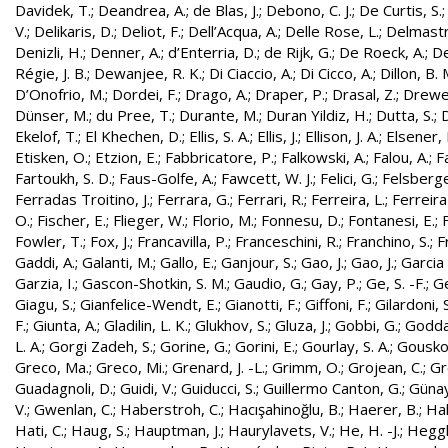
Davidek, T.
;
Deandrea, A.
;
de Blas, J.
;
Debono, C. J.
;
De Curtis, S.
V.
;
Delikaris, D.
;
Deliot, F.
;
Dell’Acqua, A.
;
Delle Rose, L.
;
Delmastr
Denizli, H.
;
Denner, A.
;
d’Enterria, D.
;
de Rijk, G.
;
De Roeck, A.
;
De
Régie, J. B.
;
Dewanjee, R. K.
;
Di Ciaccio, A.
;
Di Cicco, A.
;
Dillon, B. 
D’Onofrio, M.
;
Dordei, F.
;
Drago, A.
;
Draper, P.
;
Drasal, Z.
;
Drewe
Dünser, M.
;
du Pree, T.
;
Durante, M.
;
Duran Yildiz, H.
;
Dutta, S.
;
D
Ekelof, T.
;
El Khechen, D.
;
Ellis, S. A.
;
Ellis, J.
;
Ellison, J. A.
;
Elsener, 
Etisken, O.
;
Etzion, E.
;
Fabbricatore, P.
;
Falkowski, A.
;
Falou, A.
;
Fa
Fartoukh, S. D.
;
Faus-Golfe, A.
;
Fawcett, W. J.
;
Felici, G.
;
Felsberge
Ferradas Troitino, J.
;
Ferrara, G.
;
Ferrari, R.
;
Ferreira, L.
;
Ferreira
O.
;
Fischer, E.
;
Flieger, W.
;
Florio, M.
;
Fonnesu, D.
;
Fontanesi, E.
;
Fowler, T.
;
Fox, J.
;
Francavilla, P.
;
Franceschini, R.
;
Franchino, S.
;
F
Gaddi, A.
;
Galanti, M.
;
Gallo, E.
;
Ganjour, S.
;
Gao, J.
;
Gao, J.
;
Garcia 
Garzia, I.
;
Gascon-Shotkin, S. M.
;
Gaudio, G.
;
Gay, P.
;
Ge, S. -F.
;
G
Giagu, S.
;
Gianfelice-Wendt, E.
;
Gianotti, F.
;
Giffoni, F.
;
Gilardoni, S
F.
;
Giunta, A.
;
Gladilin, L. K.
;
Glukhov, S.
;
Gluza, J.
;
Gobbi, G.
;
Godda
L. A.
;
Gorgi Zadeh, S.
;
Gorine, G.
;
Gorini, E.
;
Gourlay, S. A.
;
Gouskos
Greco, Ma.
;
Greco, Mi.
;
Grenard, J. -L.
;
Grimm, O.
;
Grojean, C.
;
Gr
Guadagnoli, D.
;
Guidi, V.
;
Guiducci, S.
;
Guillermo Canton, G.
;
Günay
V.
;
Gwenlan, C.
;
Haberstroh, C.
;
Hacışahinoğlu, B.
;
Haerer, B.
;
Hah
Hati, C.
;
Haug, S.
;
Hauptman, J.
;
Haurylavets, V.
;
He, H. -J.
;
Heggli