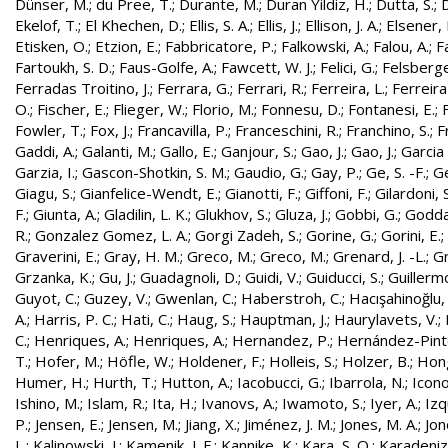
Dünser, M.
;
du Pree, T.
;
Durante, M.
;
Duran Yildiz, H.
;
Dutta, S.
;
D
Ekelof, T.
;
El Khechen, D.
;
Ellis, S. A.
;
Ellis, J.
;
Ellison, J. A.
;
Elsener, 
Etisken, O.
;
Etzion, E.
;
Fabbricatore, P.
;
Falkowski, A.
;
Falou, A.
;
Fa
Fartoukh, S. D.
;
Faus-Golfe, A.
;
Fawcett, W. J.
;
Felici, G.
;
Felsberge
Ferradas Troitino, J.
;
Ferrara, G.
;
Ferrari, R.
;
Ferreira, L.
;
Ferreira
O.
;
Fischer, E.
;
Flieger, W.
;
Florio, M.
;
Fonnesu, D.
;
Fontanesi, E.
;
Fowler, T.
;
Fox, J.
;
Francavilla, P.
;
Franceschini, R.
;
Franchino, S.
;
F
Gaddi, A.
;
Galanti, M.
;
Gallo, E.
;
Ganjour, S.
;
Gao, J.
;
Gao, J.
;
Garcia 
Garzia, I.
;
Gascon-Shotkin, S. M.
;
Gaudio, G.
;
Gay, P.
;
Ge, S. -F.
;
G
Giagu, S.
;
Gianfelice-Wendt, E.
;
Gianotti, F.
;
Giffoni, F.
;
Gilardoni, S
F.
;
Giunta, A.
;
Gladilin, L. K.
;
Glukhov, S.
;
Gluza, J.
;
Gobbi, G.
;
Godda
R.
;
Gonzalez Gomez, L. A.
;
Gorgi Zadeh, S.
;
Gorine, G.
;
Gorini, E.
;
Graverini, E.
;
Gray, H. M.
;
Greco, M.
;
Greco, M.
;
Grenard, J. -L.
;
G
Grzanka, K.
;
Gu, J.
;
Guadagnoli, D.
;
Guidi, V.
;
Guiducci, S.
;
Guillerm
Guyot, C.
;
Guzey, V.
;
Gwenlan, C.
;
Haberstroh, C.
;
Hacışahinoğlu,
A.
;
Harris, P. C.
;
Hati, C.
;
Haug, S.
;
Hauptman, J.
;
Haurylavets, V.
;
C.
;
Henriques, A.
;
Henriques, A.
;
Hernandez, P.
;
Hernández-Pinto,
T.
;
Hofer, M.
;
Höfle, W.
;
Holdener, F.
;
Holleis, S.
;
Holzer, B.
;
Hong
Humer, H.
;
Hurth, T.
;
Hutton, A.
;
Iacobucci, G.
;
Ibarrola, N.
;
Icon
Ishino, M.
;
Islam, R.
;
Ita, H.
;
Ivanovs, A.
;
Iwamoto, S.
;
Iyer, A.
;
Izq
P.
;
Jensen, E.
;
Jensen, M.
;
Jiang, X.
;
Jiménez, J. M.
;
Jones, M. A.
;
Jon
L.
;
Kalinowski, J.
;
Kamenik, J. F.
;
Kannike, K.
;
Kara, S. O.
;
Karadeniz