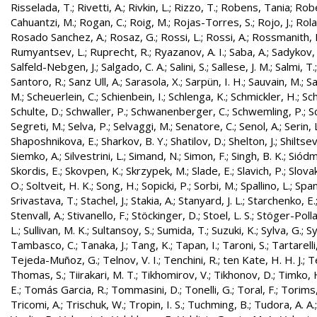
Risselada, T.
;
Rivetti, A.
;
Rivkin, L.
;
Rizzo, T.
;
Robens, Tania
;
Robe
Cahuantzi, M.
;
Rogan, C.
;
Roig, M.
;
Rojas-Torres, S.
;
Rojo, J.
;
Rola
Rosado Sanchez, A.
;
Rosaz, G.
;
Rossi, L.
;
Rossi, A.
;
Rossmanith, 
Rumyantsev, L.
;
Ruprecht, R.
;
Ryazanov, A. I.
;
Saba, A.
;
Sadykov, 
Salfeld-Nebgen, J.
;
Salgado, C. A.
;
Salini, S.
;
Sallese, J. M.
;
Salmi, T.
Santoro, R.
;
Sanz Ull, A.
;
Sarasola, X.
;
Sarpün, I. H.
;
Sauvain, M.
;
Sa
M.
;
Scheuerlein, C.
;
Schienbein, I.
;
Schlenga, K.
;
Schmickler, H.
;
Sch
Schulte, D.
;
Schwaller, P.
;
Schwanenberger, C.
;
Schwemling, P.
;
S
Segreti, M.
;
Selva, P.
;
Selvaggi, M.
;
Senatore, C.
;
Senol, A.
;
Serin, 
Shaposhnikova, E.
;
Sharkov, B. Y.
;
Shatilov, D.
;
Shelton, J.
;
Shiltsev
Siemko, A.
;
Silvestrini, L.
;
Simand, N.
;
Simon, F.
;
Singh, B. K.
;
Siódm
Skordis, E.
;
Skovpen, K.
;
Skrzypek, M.
;
Slade, E.
;
Slavich, P.
;
Slovak
O.
;
Soltveit, H. K.
;
Song, H.
;
Sopicki, P.
;
Sorbi, M.
;
Spallino, L.
;
Spa
Srivastava, T.
;
Stachel, J.
;
Stakia, A.
;
Stanyard, J. L.
;
Starchenko, E.
Stenvall, A.
;
Stivanello, F.
;
Stöckinger, D.
;
Stoel, L. S.
;
Stöger-Polla
L.
;
Sullivan, M. K.
;
Sultansoy, S.
;
Sumida, T.
;
Suzuki, K.
;
Sylva, G.
;
Sy
Tambasco, C.
;
Tanaka, J.
;
Tang, K.
;
Tapan, I.
;
Taroni, S.
;
Tartarelli
Tejeda-Muñoz, G.
;
Telnov, V. I.
;
Tenchini, R.
;
ten Kate, H. H. J.
;
T
Thomas, S.
;
Tiirakari, M. T.
;
Tikhomirov, V.
;
Tikhonov, D.
;
Timko, 
E.
;
Tomás Garcia, R.
;
Tommasini, D.
;
Tonelli, G.
;
Toral, F.
;
Torims,
Tricomi, A.
;
Trischuk, W.
;
Tropin, I. S.
;
Tuchming, B.
;
Tudora, A. A.