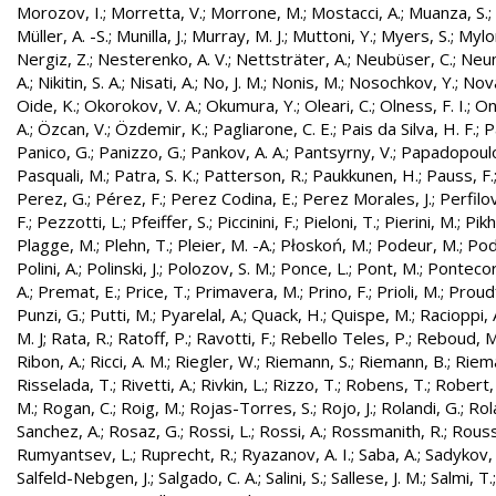
Morozov, I.
;
Morretta, V.
;
Morrone, M.
;
Mostacci, A.
;
Muanza, S.
;
Müller, A. -S.
;
Munilla, J.
;
Murray, M. J.
;
Muttoni, Y.
;
Myers, S.
;
Mylo
Nergiz, Z.
;
Nesterenko, A. V.
;
Nettsträter, A.
;
Neubüser, C.
;
Neun
A.
;
Nikitin, S. A.
;
Nisati, A.
;
No, J. M.
;
Nonis, M.
;
Nosochkov, Y.
;
Nová
Oide, K.
;
Okorokov, V. A.
;
Okumura, Y.
;
Oleari, C.
;
Olness, F. I.
;
On
A.
;
Özcan, V.
;
Özdemir, K.
;
Pagliarone, C. E.
;
Pais da Silva, H. F.
;
P
Panico, G.
;
Panizzo, G.
;
Pankov, A. A.
;
Pantsyrny, V.
;
Papadopoulo
Pasquali, M.
;
Patra, S. K.
;
Patterson, R.
;
Paukkunen, H.
;
Pauss, F.
Perez, G.
;
Pérez, F.
;
Perez Codina, E.
;
Perez Morales, J.
;
Perfilo
F.
;
Pezzotti, L.
;
Pfeiffer, S.
;
Piccinini, F.
;
Pieloni, T.
;
Pierini, M.
;
Pikh
Plagge, M.
;
Plehn, T.
;
Pleier, M. -A.
;
Płoskoń, M.
;
Podeur, M.
;
Pod
Polini, A.
;
Polinski, J.
;
Polozov, S. M.
;
Ponce, L.
;
Pont, M.
;
Pontecor
A.
;
Premat, E.
;
Price, T.
;
Primavera, M.
;
Prino, F.
;
Prioli, M.
;
Proudf
Punzi, G.
;
Putti, M.
;
Pyarelal, A.
;
Quack, H.
;
Quispe, M.
;
Racioppi, 
M. J
;
Rata, R.
;
Ratoff, P.
;
Ravotti, F.
;
Rebello Teles, P.
;
Reboud, M
Ribon, A.
;
Ricci, A. M.
;
Riegler, W.
;
Riemann, S.
;
Riemann, B.
;
Riema
Risselada, T.
;
Rivetti, A.
;
Rivkin, L.
;
Rizzo, T.
;
Robens, T.
;
Robert, 
M.
;
Rogan, C.
;
Roig, M.
;
Rojas-Torres, S.
;
Rojo, J.
;
Rolandi, G.
;
Rol
Sanchez, A.
;
Rosaz, G.
;
Rossi, L.
;
Rossi, A.
;
Rossmanith, R.
;
Rouss
Rumyantsev, L.
;
Ruprecht, R.
;
Ryazanov, A. I.
;
Saba, A.
;
Sadykov, 
Salfeld-Nebgen, J.
;
Salgado, C. A.
;
Salini, S.
;
Sallese, J. M.
;
Salmi, T.