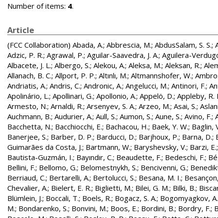
Number of items:
4
.
Article
(FCC Collaboration)
Abada, A.
;
Abbrescia, M.
;
AbdusSalam, S. S.
;
Adzic, P. R.
;
Agrawal, P.
;
Aguilar-Saavedra, J. A.
;
Aguilera-Verdugo, 
Albacete, J. L.
;
Albergo, S.
;
Alekou, A.
;
Aleksa, M.
;
Aleksan, R.
;
Ale
Allanach, B. C.
;
Allport, P. P.
;
Altınlı, M.
;
Altmannshofer, W.
;
Ambros
Andriatis, A.
;
Andris, C.
;
Andronic, A.
;
Angelucci, M.
;
Antinori, F.
;
An
Apolinário, L.
;
Apollinari, G.
;
Apollonio, A.
;
Appelö, D.
;
Appleby, R. 
Armesto, N.
;
Arnaldi, R.
;
Arsenyev, S. A.
;
Arzeo, M.
;
Asai, S.
;
Aslan
Auchmann, B.
;
Audurier, A.
;
Aull, S.
;
Aumon, S.
;
Aune, S.
;
Avino, F.
;
Bacchetta, N.
;
Bacchiocchi, E.
;
Bachacou, H.
;
Baek, Y. W.
;
Baglin, 
Banerjee, S.
;
Barber, D. P.
;
Barducci, D.
;
Barjhoux, P.
;
Barna, D.
;
Guimarães da Costa, J.
;
Bartmann, W.
;
Baryshevsky, V.
;
Barzi, E.
Bautista-Guzmán, I.
;
Bayındır, C.
;
Beaudette, F.
;
Bedeschi, F.
;
Bé
Bellini, F.
;
Bellomo, G.
;
Belomestnykh, S.
;
Bencivenni, G.
;
Benedikt
Berriaud, C.
;
Bertarelli, A.
;
Bertolucci, S.
;
Besana, M. I.
;
Besançon,
Chevalier, A.
;
Bielert, E. R.
;
Biglietti, M.
;
Bilei, G. M.
;
Bilki, B.
;
Biscar
Blümlein, J.
;
Boccali, T.
;
Boels, R.
;
Bogacz, S. A.
;
Bogomyagkov, A.
M.
;
Bondarenko, S.
;
Bonvini, M.
;
Boos, E.
;
Bordini, B.
;
Bordry, F.
;
B