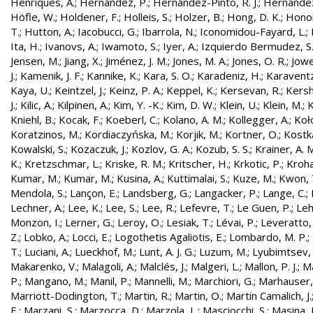
Henriques, A.
;
Hernandez, P.
;
Hernández-Pinto, R. J.
;
Hernandez
Höfle, W.
;
Holdener, F.
;
Holleis, S.
;
Holzer, B.
;
Hong, D. K.
;
Honor
T.
;
Hutton, A.
;
Iacobucci, G.
;
Ibarrola, N.
;
Iconomidou-Fayard, L.
;
Ita, H.
;
Ivanovs, A.
;
Iwamoto, S.
;
Iyer, A.
;
Izquierdo Bermudez, S
Jensen, M.
;
Jiang, X.
;
Jiménez, J. M.
;
Jones, M. A.
;
Jones, O. R.
;
Jowe
J.
;
Kamenik, J. F.
;
Kannike, K.
;
Kara, S. O.
;
Karadeniz, H.
;
Karaventz
Kaya, U.
;
Keintzel, J.
;
Keinz, P. A.
;
Keppel, K.
;
Kersevan, R.
;
Kersh
J.
;
Kilic, A.
;
Kilpinen, A.
;
Kim, Y. -K.
;
Kim, D. W.
;
Klein, U.
;
Klein, M.
;
K
Kniehl, B.
;
Kocak, F.
;
Koeberl, C.
;
Kolano, A. M.
;
Kollegger, A.
;
Koło
Koratzinos, M.
;
Kordiaczyńska, M.
;
Korjik, M.
;
Kortner, O.
;
Kostka
Kowalski, S.
;
Kozaczuk, J.
;
Kozlov, G. A.
;
Kozub, S. S.
;
Krainer, A. 
K.
;
Kretzschmar, L.
;
Kriske, R. M.
;
Kritscher, H.
;
Krkotic, P.
;
Kroha
Kumar, M.
;
Kumar, M.
;
Kusina, A.
;
Kuttimalai, S.
;
Kuze, M.
;
Kwon, 
Mendola, S.
;
Lançon, E.
;
Landsberg, G.
;
Langacker, P.
;
Lange, C.
;
Lechner, A.
;
Lee, K.
;
Lee, S.
;
Lee, R.
;
Lefevre, T.
;
Le Guen, P.
;
Leh
Monzon, I.
;
Lerner, G.
;
Leroy, O.
;
Lesiak, T.
;
Lévai, P.
;
Leveratto,
Z.
;
Lobko, A.
;
Locci, E.
;
Logothetis Agaliotis, E.
;
Lombardo, M. P.
;
T.
;
Luciani, A.
;
Lueckhof, M.
;
Lunt, A. J. G.
;
Luzum, M.
;
Lyubimtsev, 
Makarenko, V.
;
Malagoli, A.
;
Malclés, J.
;
Malgeri, L.
;
Mallon, P. J.
;
Ma
P.
;
Mangano, M.
;
Manil, P.
;
Mannelli, M.
;
Marchiori, G.
;
Marhauser,
Marriott-Dodington, T.
;
Martin, R.
;
Martin, O.
;
Martin Camalich, J.
E.
;
Marzani, S.
;
Marzocca, D.
;
Marzola, L.
;
Masciocchi, S.
;
Masina, I