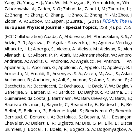
Yang, G.
;
Yang, H. J.
;
Yao, W. -M.
;
Yazgan, E.
;
Yermolchik, V.
;
Yilma
Zaborowska, A.
;
Zadeh, S. G.
;
Zahnd, M.
;
Zanetti, M.
;
Zanotto, L.
;
Z.
;
Zhang, Y.
;
Zhang, C.
;
Zhang, H.
;
Zhao, Z.
;
Zhong, Y. -M.
;
Zhou, J
Zlobin, A. V.
;
Zobov, M.
;
Zupan, J.
;
Zurita, J.
(2019)
FCC-hh: The Ha
European Physical Journal - Special Topics
, 228 (4). pp. 7
(FCC Collaboration)
Abada, A.
;
Abbrescia, M.
;
AbdusSalam, S. S.
;
Adzic, P. R.
;
Agrawal, P.
;
Aguilar-Saavedra, J. A.
;
Aguilera-Verdugo, 
Albacete, J. L.
;
Albergo, S.
;
Alekou, A.
;
Aleksa, M.
;
Aleksan, R.
;
Ale
Allanach, B. C.
;
Allport, P. P.
;
Altınlı, M.
;
Altmannshofer, W.
;
Ambros
Andriatis, A.
;
Andris, C.
;
Andronic, A.
;
Angelucci, M.
;
Antinori, F.
;
An
Apolinário, L.
;
Apollinari, G.
;
Apollonio, A.
;
Appelö, D.
;
Appleby, R. 
Armesto, N.
;
Arnaldi, R.
;
Arsenyev, S. A.
;
Arzeo, M.
;
Asai, S.
;
Aslan
Auchmann, B.
;
Audurier, A.
;
Aull, S.
;
Aumon, S.
;
Aune, S.
;
Avino, F.
;
Bacchetta, N.
;
Bacchiocchi, E.
;
Bachacou, H.
;
Baek, Y. W.
;
Baglin, 
Banerjee, S.
;
Barber, D. P.
;
Barducci, D.
;
Barjhoux, P.
;
Barna, D.
;
Guimarães da Costa, J.
;
Bartmann, W.
;
Baryshevsky, V.
;
Barzi, E.
Bautista-Guzmán, I.
;
Bayındır, C.
;
Beaudette, F.
;
Bedeschi, F.
;
Bé
Bellini, F.
;
Bellomo, G.
;
Belomestnykh, S.
;
Bencivenni, G.
;
Benedikt
Berriaud, C.
;
Bertarelli, A.
;
Bertolucci, S.
;
Besana, M. I.
;
Besançon,
Chevalier, A.
;
Bielert, E. R.
;
Biglietti, M.
;
Bilei, G. M.
;
Bilki, B.
;
Biscar
Blümlein, J.
;
Boccali, T.
;
Boels, R.
;
Bogacz, S. A.
;
Bogomyagkov, A.