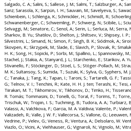
Salgado, C. A.
;
Salini, S.
;
Sallese, J. M.
;
Salmi, T.
;
Salzburger, A.
;
Sam
Sanz
;
Sarasola, X.
;
Sarpün, I. H.
;
Sauvain, M.
;
Savelyeva, S.
;
Sawad
Schienbein, I.
;
Schlenga, K.
;
Schmickler, H.
;
Schmidt, R.
;
Schoerling
Schwanenberger, C.
;
Schwemling, P.
;
Schwerg, N.
;
Scibile, L.
;
Sciu
Selvaggi, M.
;
Senatore, C.
;
Senol, A.
;
Serin, L.
;
Serluca, M.
;
Serra, 
Sharkov, B. Yu.
;
Shatilov, D.
;
Shelton, J.
;
Shiltsev, V.
;
Shipsey, I. P.
Silvestrini, L.
;
Simand, N.
;
Simon, F.
;
Singh, B. K.
;
Siódmok, A.
;
Siroi
Skovpen, K.
;
Skrzypek, M.
;
Slade, E.
;
Slavich, P.
;
Slovak, R.
;
Smaluk
H. K.
;
Song, H.
;
Sopicki, P.
;
Sorbi, M.
;
Spallino, L.
;
Spannowsky, M.
Stachel, J.
;
Stakia, A.
;
Stanyard, J. L.
;
Starchenko, E.
;
Starikov, A. Yu
Stivanello, F.
;
Stöckinger, D.
;
Stoel, L. S.
;
Stöger-Pollach, M.
;
Stra
M. K.
;
Sultansoy, S.
;
Sumida, T.
;
Suzuki, K.
;
Sylva, G.
;
Syphers, M. J
C.
;
Tanaka, J.
;
Tang, K.
;
Tapan, I.
;
Taroni, S.
;
Tartarelli, G. F.
;
Tassie
G.
;
Telnov, V. I.
;
Tenchini, R.
;
Kate, H. H. J. ten
;
Terashi, K.
;
Tesi, 
Tiirakari, M. T.
;
Tikhomirov, V.
;
Tikhonov, D.
;
Timko, H.
;
Tisserand
R. Tomás
;
Tommasini, D.
;
Tonelli, G.
;
Toral, F.
;
Torims, T.
;
Torre,
Trischuk, W.
;
Tropin, I. S.
;
Tuchming, B.
;
Tudora, A. A.
;
Turbiarz, B
Valassi, A.
;
Valchkova, F.
;
Garcia, M. A. Valdivia
;
Valente, P.
;
Valent
Valizadeh, R.
;
Valle, J. W. F.
;
Vallecorsa, S.
;
Vallone, G.
;
Leeuwen, 
Vedrine, P.
;
Velev, G.
;
Veness, R.
;
Ventura, A.
;
Delsolaro, W. Vent
Viazlo, O.
;
Vicini, A.
;
Viehhauser, G.
;
Vignaroli, N.
;
Vignolo, M.
;
Vitr