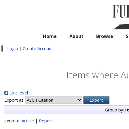
Home
About
Browse
S
Login
|
Create Account
Items where Au
Up a level
Export as
Group by:
I
Jump to:
Article
|
Report