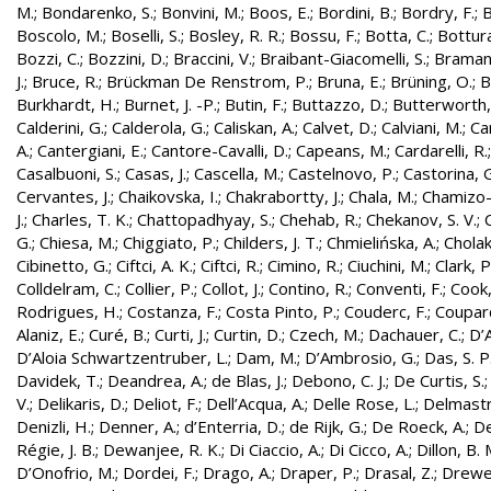
M.
;
Bondarenko, S.
;
Bonvini, M.
;
Boos, E.
;
Bordini, B.
;
Bordry, F.
;
B
Boscolo, M.
;
Boselli, S.
;
Bosley, R. R.
;
Bossu, F.
;
Botta, C.
;
Bottura
Bozzi, C.
;
Bozzini, D.
;
Braccini, V.
;
Braibant-Giacomelli, S.
;
Bramant
J.
;
Bruce, R.
;
Brückman De Renstrom, P.
;
Bruna, E.
;
Brüning, O.
;
B
Burkhardt, H.
;
Burnet, J. -P.
;
Butin, F.
;
Buttazzo, D.
;
Butterworth,
Calderini, G.
;
Calderola, G.
;
Caliskan, A.
;
Calvet, D.
;
Calviani, M.
;
Cam
A.
;
Cantergiani, E.
;
Cantore-Cavalli, D.
;
Capeans, M.
;
Cardarelli, R.
Casalbuoni, S.
;
Casas, J.
;
Cascella, M.
;
Castelnovo, P.
;
Castorina, 
Cervantes, J.
;
Chaikovska, I.
;
Chakrabortty, J.
;
Chala, M.
;
Chamizo-
J.
;
Charles, T. K.
;
Chattopadhyay, S.
;
Chehab, R.
;
Chekanov, S. V.
;
G.
;
Chiesa, M.
;
Chiggiato, P.
;
Childers, J. T.
;
Chmielińska, A.
;
Cholak
Cibinetto, G.
;
Ciftci, A. K.
;
Ciftci, R.
;
Cimino, R.
;
Ciuchini, M.
;
Clark, P.
Colldelram, C.
;
Collier, P.
;
Collot, J.
;
Contino, R.
;
Conventi, F.
;
Cook,
Rodrigues, H.
;
Costanza, F.
;
Costa Pinto, P.
;
Couderc, F.
;
Coupard
Alaniz, E.
;
Curé, B.
;
Curti, J.
;
Curtin, D.
;
Czech, M.
;
Dachauer, C.
;
D’A
D’Aloia Schwartzentruber, L.
;
Dam, M.
;
D’Ambrosio, G.
;
Das, S. P
Davidek, T.
;
Deandrea, A.
;
de Blas, J.
;
Debono, C. J.
;
De Curtis, S.
V.
;
Delikaris, D.
;
Deliot, F.
;
Dell’Acqua, A.
;
Delle Rose, L.
;
Delmastr
Denizli, H.
;
Denner, A.
;
d’Enterria, D.
;
de Rijk, G.
;
De Roeck, A.
;
De
Régie, J. B.
;
Dewanjee, R. K.
;
Di Ciaccio, A.
;
Di Cicco, A.
;
Dillon, B. 
D’Onofrio, M.
;
Dordei, F.
;
Drago, A.
;
Draper, P.
;
Drasal, Z.
;
Drewe