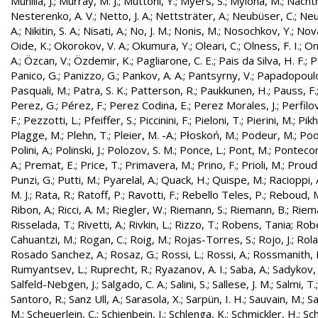
Munilla, J.
;
Murray, M. J.
;
Muttoni, Y.
;
Myers, S.
;
Mylona, M.
;
Nachtm
Nesterenko, A. V.
;
Netto, J. A.
;
Nettsträter, A.
;
Neubüser, C.
;
Neu
A.
;
Nikitin, S. A.
;
Nisati, A.
;
No, J. M.
;
Nonis, M.
;
Nosochkov, Y.
;
Nová
Oide, K.
;
Okorokov, V. A.
;
Okumura, Y.
;
Oleari, C.
;
Olness, F. I.
;
On
A.
;
Özcan, V.
;
Özdemir, K.
;
Pagliarone, C. E.
;
Pais da Silva, H. F.
;
P
Panico, G.
;
Panizzo, G.
;
Pankov, A. A.
;
Pantsyrny, V.
;
Papadopoulo
Pasquali, M.
;
Patra, S. K.
;
Patterson, R.
;
Paukkunen, H.
;
Pauss, F.
Perez, G.
;
Pérez, F.
;
Perez Codina, E.
;
Perez Morales, J.
;
Perfilo
F.
;
Pezzotti, L.
;
Pfeiffer, S.
;
Piccinini, F.
;
Pieloni, T.
;
Pierini, M.
;
Pikh
Plagge, M.
;
Plehn, T.
;
Pleier, M. -A.
;
Płoskoń, M.
;
Podeur, M.
;
Pod
Polini, A.
;
Polinski, J.
;
Polozov, S. M.
;
Ponce, L.
;
Pont, M.
;
Pontecor
A.
;
Premat, E.
;
Price, T.
;
Primavera, M.
;
Prino, F.
;
Prioli, M.
;
Proudf
Punzi, G.
;
Putti, M.
;
Pyarelal, A.
;
Quack, H.
;
Quispe, M.
;
Racioppi, 
M. J.
;
Rata, R.
;
Ratoff, P.
;
Ravotti, F.
;
Rebello Teles, P.
;
Reboud, 
Ribon, A.
;
Ricci, A. M.
;
Riegler, W.
;
Riemann, S.
;
Riemann, B.
;
Riema
Risselada, T.
;
Rivetti, A.
;
Rivkin, L.
;
Rizzo, T.
;
Robens, Tania
;
Robe
Cahuantzi, M.
;
Rogan, C.
;
Roig, M.
;
Rojas-Torres, S.
;
Rojo, J.
;
Rola
Rosado Sanchez, A.
;
Rosaz, G.
;
Rossi, L.
;
Rossi, A.
;
Rossmanith, 
Rumyantsev, L.
;
Ruprecht, R.
;
Ryazanov, A. I.
;
Saba, A.
;
Sadykov, 
Salfeld-Nebgen, J.
;
Salgado, C. A.
;
Salini, S.
;
Sallese, J. M.
;
Salmi, T.
Santoro, R.
;
Sanz Ull, A.
;
Sarasola, X.
;
Sarpün, I. H.
;
Sauvain, M.
;
Sa
M.
;
Scheuerlein, C.
;
Schienbein, I.
;
Schlenga, K.
;
Schmickler, H.
;
Sch