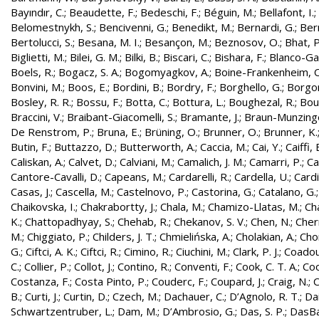
Bayındır, C.
;
Beaudette, F.
;
Bedeschi, F.
;
Béguin, M.
;
Bellafont, I.
;
Belomestnykh, S.
;
Bencivenni, G.
;
Benedikt, M.
;
Bernardi, G.
;
Bern
Bertolucci, S.
;
Besana, M. I.
;
Besançon, M.
;
Beznosov, O.
;
Bhat, P
Biglietti, M.
;
Bilei, G. M.
;
Bilki, B.
;
Biscari, C.
;
Bishara, F.
;
Blanco-Gar
Boels, R.
;
Bogacz, S. A.
;
Bogomyagkov, A.
;
Boine-Frankenheim, 
Bonvini, M.
;
Boos, E.
;
Bordini, B.
;
Bordry, F.
;
Borghello, G.
;
Borgon
Bosley, R. R.
;
Bossu, F.
;
Botta, C.
;
Bottura, L.
;
Boughezal, R.
;
Bout
Braccini, V.
;
Braibant-Giacomelli, S.
;
Bramante, J.
;
Braun-Munzinge
De Renstrom, P.
;
Bruna, E.
;
Brüning, O.
;
Brunner, O.
;
Brunner, K.
Butin, F.
;
Buttazzo, D.
;
Butterworth, A.
;
Caccia, M.
;
Cai, Y.
;
Caiffi, 
Caliskan, A.
;
Calvet, D.
;
Calviani, M.
;
Camalich, J. M.
;
Camarri, P.
;
Ca
Cantore-Cavalli, D.
;
Capeans, M.
;
Cardarelli, R.
;
Cardella, U.
;
Cardi
Casas, J.
;
Cascella, M.
;
Castelnovo, P.
;
Castorina, G.
;
Catalano, G.
Chaikovska, I.
;
Chakrabortty, J.
;
Chala, M.
;
Chamizo-Llatas, M.
;
Ch
K.
;
Chattopadhyay, S.
;
Chehab, R.
;
Chekanov, S. V.
;
Chen, N.
;
Cher
M.
;
Chiggiato, P.
;
Childers, J. T.
;
Chmielińska, A.
;
Cholakian, A.
;
Cho
G.
;
Ciftci, A. K.
;
Ciftci, R.
;
Cimino, R.
;
Ciuchini, M.
;
Clark, P. J.
;
Coadou
C.
;
Collier, P.
;
Collot, J.
;
Contino, R.
;
Conventi, F.
;
Cook, C. T. A.
;
Coo
Costanza, F.
;
Costa Pinto, P.
;
Couderc, F.
;
Coupard, J.
;
Craig, N.
;
C
B.
;
Curti, J.
;
Curtin, D.
;
Czech, M.
;
Dachauer, C.
;
D’Agnolo, R. T.
;
Da
Schwartzentruber, L.
;
Dam, M.
;
D’Ambrosio, G.
;
Das, S. P.
;
DasBa