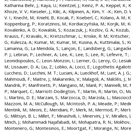
Katharina Behr, J.
;
Kaya, U.
;
Keintzel, J.
;
Keinz, P. A.
;
Keppel, K.
;
K
Khoze, V. V.
;
Kieseler, J.
;
Kilic, A.
;
Kilpinen, A.
;
Kim, Y. -K.
;
Kim, D. 
V. I.
;
Knecht, M.
;
Kniehl, B.
;
Kocak, F.
;
Koeberl, C.
;
Kolano, A. M.
;
K
Koppenburg, P.
;
Koratzinos, M.
;
Kordiaczyńska, M.
;
Korjik, M.
;
K
Kovalenko, A. D.
;
Kowalski, S.
;
Kozaczuk, J.
;
Kozlov, G. A.
;
Kozub, S
Krauss, F.
;
Kravalis, K.
;
Kretzschmar, L.
;
Kriske, R. M.
;
Kritscher,
G.
;
Kulesza, A.
;
Kumar, M.
;
Kumar, M.
;
Kusina, A.
;
Kuttimalai, S.
;
K
Lamanna, G.
;
La Mendola, S.
;
Lançon, E.
;
Landsberg, G.
;
Langacke
P. J.
;
Lebrun, P.
;
Lechner, A.
;
Lee, K.
;
Lee, S.
;
Lee, R.
;
Lefevre, T.
;
Leonidopoulos, C.
;
Leon-Monzon, I.
;
Lerner, G.
;
Leroy, O.
;
Lesiak
M.
;
Lissauer, D. A.
;
Liu, Z.
;
Lobko, A.
;
Locci, E.
;
Logothetis Agaliotis
Lucchesi, D.
;
Lucchini, M. T.
;
Luciani, A.
;
Lueckhof, M.
;
Lunt, A. J. G.
Mahmoudi, F.
;
Maitre, J.
;
Makarenko, V.
;
Malagoli, A.
;
Malclés, J.
;
M
Mandrik, P.
;
Manfrinetti, P.
;
Mangano, M.
;
Manil, P.
;
Mannelli, M.
;
P.
;
Marquet, C.
;
Marriott-Dodington, T.
;
Martin, R.
;
Martin, O.
;
Ma
I.
;
Martins, D. E.
;
Marzani, S.
;
Marzocca, D.
;
Marzola, L.
;
Masciocch
Mazzoni, M. A.
;
McCullough, M.
;
McIntosh, P. A.
;
Meade, P.
;
Medin
Mentink, M.
;
Meoni, E.
;
Meridiani, P.
;
Merk, M.
;
Mermod, P.
;
Merte
G.
;
Militsyn, B. L.
;
Millet, F.
;
Minashvili, I.
;
Minervini, J. V.
;
Miralles, L
Mnich, J.
;
Mohammadi Najafabadi, M.
;
Mohapatra, R. N.
;
Mokhov,
Montenero, G.
;
Montesinos, E.
;
Moortgat, F.
;
Morange, N.
;
Morel