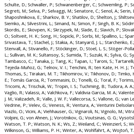
Schulte, D.
;
Schwaller, P.
;
Schwanenberger, C.
;
Schwemling, P.
;
S
Segreti, M.
;
Selva, P.
;
Selvaggi, M.
;
Senatore, C.
;
Senol, A.
;
Serin, 
Shaposhnikova, E.
;
Sharkov, B. Y.
;
Shatilov, D.
;
Shelton, J.
;
Shiltsev
Siemko, A.
;
Silvestrini, L.
;
Simand, N.
;
Simon, F.
;
Singh, B. K.
;
Siódm
Skordis, E.
;
Skovpen, K.
;
Skrzypek, M.
;
Slade, E.
;
Slavich, P.
;
Slovak
O.
;
Soltveit, H. K.
;
Song, H.
;
Sopicki, P.
;
Sorbi, M.
;
Spallino, L.
;
Spa
Srivastava, T.
;
Stachel, J.
;
Stakia, A.
;
Stanyard, J. L.
;
Starchenko, E.
Stenvall, A.
;
Stivanello, F.
;
Stöckinger, D.
;
Stoel, L. S.
;
Stöger-Polla
L.
;
Sullivan, M. K.
;
Sultansoy, S.
;
Sumida, T.
;
Suzuki, K.
;
Sylva, G.
;
Sy
Tambasco, C.
;
Tanaka, J.
;
Tang, K.
;
Tapan, I.
;
Taroni, S.
;
Tartarelli
Tejeda-Muñoz, G.
;
Telnov, V. I.
;
Tenchini, R.
;
ten Kate, H. H. J.
;
T
Thomas, S.
;
Tiirakari, M. T.
;
Tikhomirov, V.
;
Tikhonov, D.
;
Timko, 
E.
;
Tomás Garcia, R.
;
Tommasini, D.
;
Tonelli, G.
;
Toral, F.
;
Torims,
Tricomi, A.
;
Trischuk, W.
;
Tropin, I. S.
;
Tuchming, B.
;
Tudora, A. A.
Vaglio, R.
;
Valassi, A.
;
Valchkova, F.
;
Valdivia Garcia, M. A.
;
Valente
J. M.
;
Valizadeh, R.
;
Valle, J. W. F.
;
Vallecorsa, S.
;
Vallone, G.
;
van L
Vedrine, P.
;
Velev, G.
;
Veness, R.
;
Ventura, A.
;
Venturini Delsolar
Viazlo, O.
;
Vicini, A.
;
Viehhauser, G.
;
Vignaroli, N.
;
Vignolo, M.
;
Vitr
Volpini, G.
;
von Ahnen, J.
;
Vorotnikov, G.
;
Voutsinas, G. G.
;
Vysotsk
Watson, T. P.
;
Watson, N. K.
;
Ws, Z.
;
Weiland, C.
;
Weinzierl, S.
;
We
Wilkinson, G.
;
Williams, P. H.
;
Winter, A.
;
Wohlfahrt, A.
;
Wojtoń, T.