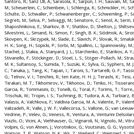
Santoro, R.
;
Sanz Ull, A.
;
Sarasola, X.
;
Sarpün, I. H.
;
Sauvain, M.
;
Sa
M.
;
Scheuerlein, C.
;
Schienbein, I.
;
Schlenga, K.
;
Schmickler, H.
;
Sch
Schulte, D.
;
Schwaller, P.
;
Schwanenberger, C.
;
Schwemling, P.
;
S
Segreti, M.
;
Selva, P.
;
Selvaggi, M.
;
Senatore, C.
;
Senol, A.
;
Serin, 
Shaposhnikova, E.
;
Sharkov, B. Y.
;
Shatilov, D.
;
Shelton, J.
;
Shiltsev
Silvestrini, L.
;
Simand, N.
;
Simon, F.
;
Singh, B. K.
;
Siódmok, A.
;
Siroi
Skovpen, K.
;
Skrzypek, M.
;
Slade, E.
;
Slavich, P.
;
Slovak, R.
;
Smaluk
H. K.
;
Song, H.
;
Sopicki, P.
;
Sorbi, M.
;
Spallino, L.
;
Spannowsky, M.
Stachel, J.
;
Stakia, A.
;
Stanyard, J. L.
;
Starchenko, E.
;
Starikov, A. Y.
Stivanello, F.
;
Stöckinger, D.
;
Stoel, L. S.
;
Stöger-Pollach, M.
;
Stra
M. K.
;
Sultansoy, S.
;
Sumida, T.
;
Suzuki, K.
;
Sylva, G.
;
Syphers, M. J
C.
;
Tanaka, J.
;
Tang, K.
;
Tapan, I.
;
Taroni, S.
;
Tartarelli, G. F.
;
Tassie
G.
;
Telnov, V. I.
;
Tenchini, R.
;
ten Kate, H. H. J.
;
Terashi, K.
;
Tesi, 
Tiirakari, M. T.
;
Tikhomirov, V.
;
Tikhonov, D.
;
Timko, H.
;
Tisserand
Garcia, R.
;
Tommasini, D.
;
Tonelli, G.
;
Toral, F.
;
Torims, T.
;
Torre,
Trischuk, W.
;
Tropin, I. S.
;
Tuchming, B.
;
Tudora, A. A.
;
Turbiarz, B
Valassi, A.
;
Valchkova, F.
;
Valdivia Garcia, M. A.
;
Valente, P.
;
Valent
Valizadeh, R.
;
Valle, J. W. F.
;
Vallecorsa, S.
;
Vallone, G.
;
van Leeuw
Vedrine, P.
;
Velev, G.
;
Veness, R.
;
Ventura, A.
;
Venturini Delsolar
Viazlo, O.
;
Vicini, A.
;
Viehhauser, G.
;
Vignaroli, N.
;
Vignolo, M.
;
Vitr
Volpini, G.
;
von Ahnen, J.
;
Vorotnikov, G.
;
Voutsinas, G. G.
;
Vysotsk
Watson, T. P.
;
Watson, N. K.
;
Ws, Z.
;
Weiland, C.
;
Weinzierl, S.
;
We