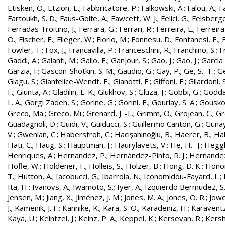
Etisken, O.
;
Etzion, E.
;
Fabbricatore, P.
;
Falkowski, A.
;
Falou, A.
;
Fa
Fartoukh, S. D.
;
Faus-Golfe, A.
;
Fawcett, W. J.
;
Felici, G.
;
Felsberge
Ferradas Troitino, J.
;
Ferrara, G.
;
Ferrari, R.
;
Ferreira, L.
;
Ferreira
O.
;
Fischer, E.
;
Flieger, W.
;
Florio, M.
;
Fonnesu, D.
;
Fontanesi, E.
;
Fowler, T.
;
Fox, J.
;
Francavilla, P.
;
Franceschini, R.
;
Franchino, S.
;
F
Gaddi, A.
;
Galanti, M.
;
Gallo, E.
;
Ganjour, S.
;
Gao, J.
;
Gao, J.
;
Garcia 
Garzia, I.
;
Gascon-Shotkin, S. M.
;
Gaudio, G.
;
Gay, P.
;
Ge, S. -F.
;
G
Giagu, S.
;
Gianfelice-Wendt, E.
;
Gianotti, F.
;
Giffoni, F.
;
Gilardoni, S
F.
;
Giunta, A.
;
Gladilin, L. K.
;
Glukhov, S.
;
Gluza, J.
;
Gobbi, G.
;
Godda
L. A.
;
Gorgi Zadeh, S.
;
Gorine, G.
;
Gorini, E.
;
Gourlay, S. A.
;
Gouskos
Greco, Ma.
;
Greco, Mi.
;
Grenard, J. -L.
;
Grimm, O.
;
Grojean, C.
;
Gr
Guadagnoli, D.
;
Guidi, V.
;
Guiducci, S.
;
Guillermo Canton, G.
;
Günay
V.
;
Gwenlan, C.
;
Haberstroh, C.
;
Hacışahinoğlu, B.
;
Haerer, B.
;
Hah
Hati, C.
;
Haug, S.
;
Hauptman, J.
;
Haurylavets, V.
;
He, H. -J.
;
Heggli
Henriques, A.
;
Hernandez, P.
;
Hernández-Pinto, R. J.
;
Hernandez
Höfle, W.
;
Holdener, F.
;
Holleis, S.
;
Holzer, B.
;
Hong, D. K.
;
Honor
T.
;
Hutton, A.
;
Iacobucci, G.
;
Ibarrola, N.
;
Iconomidou-Fayard, L.
;
Ita, H.
;
Ivanovs, A.
;
Iwamoto, S.
;
Iyer, A.
;
Izquierdo Bermudez, S
Jensen, M.
;
Jiang, X.
;
Jiménez, J. M.
;
Jones, M. A.
;
Jones, O. R.
;
Jowe
J.
;
Kamenik, J. F.
;
Kannike, K.
;
Kara, S. O.
;
Karadeniz, H.
;
Karaventz
Kaya, U.
;
Keintzel, J.
;
Keinz, P. A.
;
Keppel, K.
;
Kersevan, R.
;
Kersh