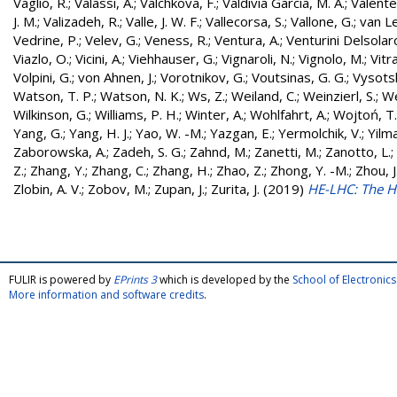
Vaglio, R.
;
Valassi, A.
;
Valchkova, F.
;
Valdivia Garcia, M. A.
;
Valente
J. M.
;
Valizadeh, R.
;
Valle, J. W. F.
;
Vallecorsa, S.
;
Vallone, G.
;
van L
Vedrine, P.
;
Velev, G.
;
Veness, R.
;
Ventura, A.
;
Venturini Delsolar
Viazlo, O.
;
Vicini, A.
;
Viehhauser, G.
;
Vignaroli, N.
;
Vignolo, M.
;
Vitr
Volpini, G.
;
von Ahnen, J.
;
Vorotnikov, G.
;
Voutsinas, G. G.
;
Vysotsk
Watson, T. P.
;
Watson, N. K.
;
Ws, Z.
;
Weiland, C.
;
Weinzierl, S.
;
We
Wilkinson, G.
;
Williams, P. H.
;
Winter, A.
;
Wohlfahrt, A.
;
Wojtoń, T.
Yang, G.
;
Yang, H. J.
;
Yao, W. -M.
;
Yazgan, E.
;
Yermolchik, V.
;
Yilma
Zaborowska, A.
;
Zadeh, S. G.
;
Zahnd, M.
;
Zanetti, M.
;
Zanotto, L.
;
Z.
;
Zhang, Y.
;
Zhang, C.
;
Zhang, H.
;
Zhao, Z.
;
Zhong, Y. -M.
;
Zhou, J
Zlobin, A. V.
;
Zobov, M.
;
Zupan, J.
;
Zurita, J.
(2019)
HE-LHC: The H
FULIR is powered by
EPrints 3
which is developed by the
School of Electroni
More information and software credits
.