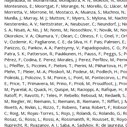
Najafabadi, M. Mohammadi
;
Mohapatra, R. N.
;
Mokhov, N.
;
Molso
Montesinos, E.
;
Moortgat, F.
;
Morange, N.
;
Morello, G.
;
Llácer, 
Morretta, V.
;
Morrone, M.
;
Mostacci, A.
;
Muanza, S.
;
Muchnoi, N.
;
Munilla, J.
;
Murray, M. J.
;
Muttoni, Y.
;
Myers, S.
;
Mylona, M.
;
Nachtm
Nesterenko, A. V.
;
Nettsträter, A.
;
Neubüser, C.
;
Neundorf, J.
;
Nic
S. A.
;
Nisati, A.
;
No, J. M.
;
Nonis, M.
;
Nosochkov, Y.
;
Novák, M.
;
Nov
Okorokov, V. A.
;
Okumura, Y.
;
Oleari, C.
;
Olness, F. I.
;
Onel, Y.
;
Ort
V.
;
Özdemir, K.
;
Pagliarone, C. E.
;
da Silva, H. F. Pais
;
Palmieri, E.
Panizzo, G.
;
Pankov, A. A.
;
Pantsyrny, V.
;
Papadopoulos, C. G.
;
Pa
Patra, S. K.
;
Patterson, R.
;
Paukkunen, H.
;
Pauss, F.
;
Peggs, S.
;
P
Pérez, F.
;
Codina, E. Perez
;
Morales, J. Perez
;
Perfilov, M.
;
Pern
L.
;
Pfeiffer, S.
;
Piccinini, F.
;
Pieloni, T.
;
Pierini, M.
;
Pikhartova, H.
;
P
Plehn, T.
;
Pleier, M.-A.
;
Płoskoń, M.
;
Podeur, M.
;
Podlech, H.
;
Pod
Polinski, J.
;
Polozov, S. M.
;
Ponce, L.
;
Pont, M.
;
Pontecorvo, L.
;
Po
E.
;
Price, T.
;
Primavera, M.
;
Prino, F.
;
Prioli, M.
;
Proudfoot, J.
;
Prov
M.
;
Pyarelal, A.
;
Quack, H.
;
Quispe, M.
;
Racioppi, A.
;
Rafique, H.
;
R
Ratoff, P.
;
Ravotti, F.
;
Teles, P. Rebello
;
Reboud, M.
;
Redaelli, S.
M.
;
Riegler, W.
;
Riemann, S.
;
Riemann, B.
;
Riemann, T.
;
Rifflet, J. 
Rivetti, A.
;
Rivkin, L.
;
Rizzo, T.
;
Robens, Tania
;
Robert, F.
;
Robson,
C.
;
Roig, M.
;
Rojas-Torres, S.
;
Rojo, J.
;
Rolandi, G.
;
Rolando, G.
;
Ro
Rosaz, G.
;
Rossi, L.
;
Rossi, A.
;
Rossmanith, R.
;
Rousset, B.
;
Royon
Ruprecht, R.
;
Ryazanov, A. I.
;
Saba, A.
;
Sadykov, R.
;
de Jauregui, 