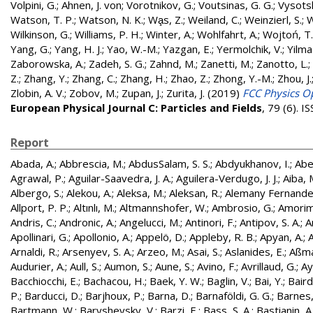
Volpini, G.
;
Ahnen, J. von
;
Vorotnikov, G.
;
Voutsinas, G. G.
;
Vysotsk
Watson, T. P.
;
Watson, N. K.
;
Wa̧s, Z.
;
Weiland, C.
;
Weinzierl, S.
;
W
Wilkinson, G.
;
Williams, P. H.
;
Winter, A.
;
Wohlfahrt, A.
;
Wojtoń, T.
Yang, G.
;
Yang, H. J.
;
Yao, W.-M.
;
Yazgan, E.
;
Yermolchik, V.
;
Yilma
Zaborowska, A.
;
Zadeh, S. G.
;
Zahnd, M.
;
Zanetti, M.
;
Zanotto, L.
;
Z.
;
Zhang, Y.
;
Zhang, C.
;
Zhang, H.
;
Zhao, Z.
;
Zhong, Y.-M.
;
Zhou, J.
Zlobin, A. V.
;
Zobov, M.
;
Zupan, J.
;
Zurita, J.
(2019)
FCC Physics Op
European Physical Journal C: Particles and Fields
, 79 (6). 
Report
Abada, A.
;
Abbrescia, M.
;
AbdusSalam, S. S.
;
Abdyukhanov, I.
;
Abe
Agrawal, P.
;
Aguilar-Saavedra, J. A.
;
Aguilera-Verdugo, J. J.
;
Aiba, 
Albergo, S.
;
Alekou, A.
;
Aleksa, M.
;
Aleksan, R.
;
Alemany Fernandez
Allport, P. P.
;
Altınlı, M.
;
Altmannshofer, W.
;
Ambrosio, G.
;
Amorim
Andris, C.
;
Andronic, A.
;
Angelucci, M.
;
Antinori, F.
;
Antipov, S. A.
;
A
Apollinari, G.
;
Apollonio, A.
;
Appelö, D.
;
Appleby, R. B.
;
Apyan, A.
;
A
Arnaldi, R.
;
Arsenyev, S. A.
;
Arzeo, M.
;
Asai, S.
;
Aslanides, E.
;
Aßma
Audurier, A.
;
Aull, S.
;
Aumon, S.
;
Aune, S.
;
Avino, F.
;
Avrillaud, G.
;
Ay
Bacchiocchi, E.
;
Bachacou, H.
;
Baek, Y. W.
;
Baglin, V.
;
Bai, Y.
;
Baird
P.
;
Barducci, D.
;
Barjhoux, P.
;
Barna, D.
;
Barnaföldi, G. G.
;
Barnes, 
Bartmann, W.
;
Baryshevsky, V.
;
Barzi, E.
;
Bass, S. A.
;
Bastianin, A