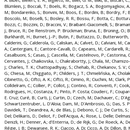
A. Bibet
;
Bielert, E. R.
;
Biglietti, M.
;
Bilei, G. M.
;
Bilki, B.
;
Biscari, C.
Blümlein, J.
;
Boccali, T.
;
Boels, R.
;
Bogacz, S. A.
;
Bogomyagkov, A.
M.
;
Bondarenko, S.
;
Bonvini, M.
;
Boos, E.
;
Bordini, B.
;
Bordry, F.
;
B
Boscolo, M.
;
Boselli, S.
;
Bosley, R. R.
;
Bossu, F.
;
Botta, C.
;
Bottura
Bozzi, C.
;
Bozzini, D.
;
Braccini, V.
;
Braibant-Giacomelli, S.
;
Bramant
J.
;
Bruce, R.
;
De Renstrom, P. Brückman
;
Bruna, E.
;
Brüning, O.
;
B
Burkhardt, H.
;
Burnet, J.-P.
;
Butin, F.
;
Buttazzo, D.
;
Butterworth, 
Calderini, G.
;
Calderola, G.
;
Caliskan, A.
;
Calvet, D.
;
Calviani, M.
;
Cam
A.
;
Cantergiani, E.
;
Cantore-Cavalli, D.
;
Capeans, M.
;
Cardarelli, R.
Casalbuoni, S.
;
Casas, J.
;
Cascella, M.
;
Castelnovo, P.
;
Castorina, 
Cervantes, J.
;
Chaikovska, I.
;
Chakrabortty, J.
;
Chala, M.
;
Chamizo-
J.
;
Charles, T. K.
;
Chattopadhyay, S.
;
Chehab, R.
;
Chekanov, S. V.
;
G.
;
Chiesa, M.
;
Chiggiato, P.
;
Childers, J. T.
;
Chmielińska, A.
;
Cholak
Cibinetto, G.
;
Ciftci, A. K.
;
Ciftci, R.
;
Cimino, R.
;
Ciuchini, M.
;
Clark, P.
Colldelram, C.
;
Collier, P.
;
Collot, J.
;
Contino, R.
;
Conventi, F.
;
Cook,
Rodrigues, H.
;
Costanza, F.
;
Pinto, P. Costa
;
Couderc, F.
;
Coupard
E. Cruz
;
Curé, B.
;
Curti, J.
;
Curtin, D.
;
Czech, M.
;
Dachauer, C.
;
D’Ag
Schwartzentruber, L. D’Aloia
;
Dam, M.
;
D’Ambrosio, G.
;
Das, S. P
Davidek, T.
;
Deandrea, A.
;
de Blas, J.
;
Debono, C. J.
;
De Curtis, S.
Del
;
Delikaris, D.
;
Deliot, F.
;
Dell’Acqua, A.
;
Rose, L. Delle
;
Delmas
Denizli, H.
;
Denner, A.
;
d’Enterria, D.
;
de Rijk, G.
;
De Roeck, A.
;
De
Régie, J. B.
;
Dewanjee, R. K.
;
Ciaccio, A. Di
;
Cicco, A. Di
;
Dillon, B. 