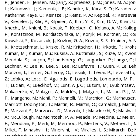
P.
;
Jensen, E.
;
Jensen, M.
;
Jiang, X.
;
Jiménez, J. M.
;
Jones, M. A.
;
Jon
L.
;
Kalinowski, J.
;
Kamenik, J. F.
;
Kannike, K.
;
Kara, S. O.
;
Karadeniz
Katharina
;
Kaya, U.
;
Keintzel, J.
;
Keinz, P. A.
;
Keppel, K.
;
Kersevan
V.
;
Kieseler, J.
;
Kilic, A.
;
Kilpinen, A.
;
Kim, Y.-K.
;
Kim, D. W.
;
Klein, U
Knecht, M.
;
Kniehl, B.
;
Kocak, F.
;
Koeberl, C.
;
Kolano, A. M.
;
Kolleg
P.
;
Koratzinos, M.
;
Kordiaczyńska, M.
;
Korjik, M.
;
Kortner, O.
;
Kos
Kowalski, S.
;
Kozaczuk, J.
;
Kozlov, G. A.
;
Kozub, S. S.
;
Krainer, A. 
K.
;
Kretzschmar, L.
;
Kriske, R. M.
;
Kritscher, H.
;
Krkotic, P.
;
Kroha
Kumar, Mi.
;
Kumar, Mu.
;
Kusina, A.
;
Kuttimalai, S.
;
Kuze, M.
;
Kwon,
Mendola, S.
;
Lançon, E.
;
Landsberg, G.
;
Langacker, P.
;
Lange, C.
;
Lechner, A.
;
Lee, K.
;
Lee, S.
;
Lee, R.
;
Lefevre, T.
;
Guen, P. Le
;
Leh
Monzon, I.
;
Lerner, G.
;
Leroy, O.
;
Lesiak, T.
;
Lévai, P.
;
Leveratto,
Z.
;
Lobko, A.
;
Locci, E.
;
Agaliotis, E. Logothetis
;
Lombardo, M. P.
;
T.
;
Luciani, A.
;
Lueckhof, M.
;
Lunt, A. J. G.
;
Luzum, M.
;
Lyubimtsev, 
Makarenko, V.
;
Malagoli, A.
;
Malclés, J.
;
Malgeri, L.
;
Mallon, P. J.
;
Ma
P.
;
Mangano, M.
;
Manil, P.
;
Mannelli, M.
;
Marchiori, G.
;
Marhauser,
Marriott-Dodington, T.
;
Martin, R.
;
Martin, O.
;
Camalich, J. Martin
E.
;
Marzani, S.
;
Marzocca, D.
;
Marzola, L.
;
Masciocchi, S.
;
Masina, I
A.
;
McCullough, M.
;
McIntosh, P. A.
;
Meade, P.
;
Medina, L.
;
Meier,
E.
;
Meridiani, P.
;
Merk, M.
;
Mermod, P.
;
Mertens, V.
;
Mether, L.
;
M
Millet, F.
;
Minashvili, I.
;
Minervini, J. V.
;
Miralles, L. S.
;
Mirarchi, D.
;