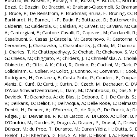
Boscolo, M.
;
Boselli, S.
;
Bosley, R. R.
;
Bossu, F.
;
Botta, C.
;
Bottura
Bozzi, C.
;
Bozzini, D.
;
Braccini, V.
;
Braibant-Giacomelli, S.
;
Bramant
J.
;
Bruce, R.
;
De Renstrom, P. Brückman
;
Bruna, E.
;
Brüning, O.
;
B
Burkhardt, H.
;
Burnet, J. -P.
;
Butin, F.
;
Buttazzo, D.
;
Butterworth,
Calderini, G.
;
Calderola, G.
;
Caliskan, A.
;
Calvet, D.
;
Calviani, M.
;
Cam
A.
;
Cantergiani, E.
;
Cantore-Cavalli, D.
;
Capeans, M.
;
Cardarelli, R.
Casalbuoni, S.
;
Casas, J.
;
Cascella, M.
;
Castelnovo, P.
;
Castorina, 
Cervantes, J.
;
Chaikovska, I.
;
Chakrabortty, J.
;
Chala, M.
;
Chamizo-
J.
;
Charles, T. K.
;
Chattopadhyay, S.
;
Chehab, R.
;
Chekanov, S. V.
;
G.
;
Chiesa, M.
;
Chiggiato, P.
;
Childers, J. T.
;
Chmielińska, A.
;
Cholak
Cibinetto, G.
;
Ciftci, A. K.
;
Ciftci, R.
;
Cimino, R.
;
Ciuchini, M.
;
Clark, P.
Colldelram, C.
;
Collier, P.
;
Collot, J.
;
Contino, R.
;
Conventi, F.
;
Cook,
Rodrigues, H.
;
Costanza, F.
;
Costa Pinto, P.
;
Couderc, F.
;
Coupard
Alaniz, E.
;
Curé, B.
;
Curti, J.
;
Curtin, D.
;
Czech, M.
;
Dachauer, C.
;
D’A
D’Aloia Schwartzentruber, L.
;
Dam, M.
;
D’Ambrosio, G.
;
Das, S. P
Davidek, T.
;
Deandrea, A.
;
de Blas, J.
;
Debono, C. J.
;
De Curtis, S.
V.
;
Delikaris, D.
;
Deliot, F.
;
Dell’Acqua, A.
;
Delle Rose, L.
;
Delmastr
Denizli, H.
;
Denner, A.
;
d’Enterria, D.
;
de Rijk, G.
;
De Roeck, A.
;
De
Régie, J. B.
;
Dewanjee, R. K.
;
Di Ciaccio, A.
;
Di Cicco, A.
;
Dillon, B. 
D’Onofrio, M.
;
Dordei, F.
;
Drago, A.
;
Draper, P.
;
Drasal, Z.
;
Drewe
Dünser, M.
;
du Pree, T.
;
Durante, M.
;
Duran Yildiz, H.
;
Dutta, S.
;
D
Ekelof, T.
;
El Khechen, D.
;
Ellis, S. A.
;
Ellis, J.
;
Ellison, J. A.
;
Elsener, 