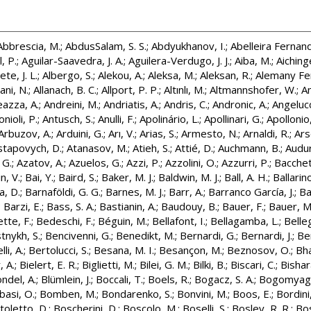
Abbrescia, M.
;
AbdusSalam, S. S.
;
Abdyukhanov, I.
;
Abelleira Fernand
, P.
;
Aguilar-Saavedra, J. A.
;
Aguilera-Verdugo, J. J.
;
Aiba, M.
;
Aichinge
te, J. L.
;
Albergo, S.
;
Alekou, A.
;
Aleksa, M.
;
Aleksan, R.
;
Alemany Fe
ani, N.
;
Allanach, B. C.
;
Allport, P. P.
;
Altınlı, M.
;
Altmannshofer, W.
;
A
azza, A.
;
Andreini, M.
;
Andriatis, A.
;
Andris, C.
;
Andronic, A.
;
Angelucc
nioli, P.
;
Antusch, S.
;
Anulli, F.
;
Apolinário, L.
;
Apollinari, G.
;
Apollonio,
Arbuzov, A.
;
Arduini, G.
;
Arı, V.
;
Arias, S.
;
Armesto, N.
;
Arnaldi, R.
;
Ars
stapovych, D.
;
Atanasov, M.
;
Atieh, S.
;
Attié, D.
;
Auchmann, B.
;
Audur
 G.
;
Azatov, A.
;
Azuelos, G.
;
Azzi, P.
;
Azzolini, O.
;
Azzurri, P.
;
Bacchet
n, V.
;
Bai, Y.
;
Baird, S.
;
Baker, M. J.
;
Baldwin, M. J.
;
Ball, A. H.
;
Ballarino
a, D.
;
Barnaföldi, G. G.
;
Barnes, M. J.
;
Barr, A.
;
Barranco García, J.
;
Ba
;
Barzi, E.
;
Bass, S. A.
;
Bastianin, A.
;
Baudouy, B.
;
Bauer, F.
;
Bauer, M
tte, F.
;
Bedeschi, F.
;
Béguin, M.
;
Bellafont, I.
;
Bellagamba, L.
;
Belle
nykh, S.
;
Bencivenni, G.
;
Benedikt, M.
;
Bernardi, G.
;
Bernardi, J.
;
Be
li, A.
;
Bertolucci, S.
;
Besana, M. I.
;
Besançon, M.
;
Beznosov, O.
;
Bha
, A.
;
Bielert, E. R.
;
Biglietti, M.
;
Bilei, G. M.
;
Bilki, B.
;
Biscari, C.
;
Bishar
ondel, A.
;
Blümlein, J.
;
Boccali, T.
;
Boels, R.
;
Bogacz, S. A.
;
Bogomyagk
basi, O.
;
Bomben, M.
;
Bondarenko, S.
;
Bonvini, M.
;
Boos, E.
;
Bordini
toletto, D.
;
Boscherini, D.
;
Boscolo, M.
;
Boselli, S.
;
Bosley, R. R.
;
Bos