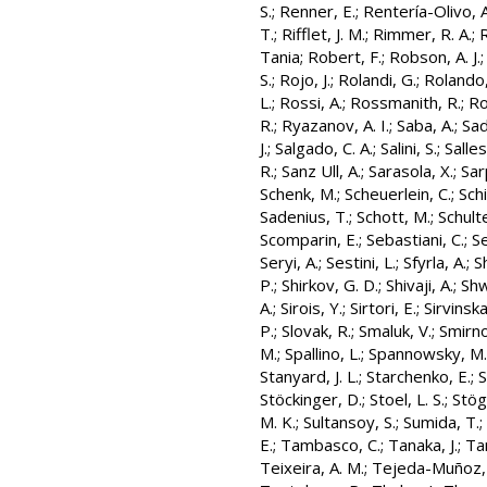
S.
;
Renner, E.
;
Rentería-Olivo, A
T.
;
Rifflet, J. M.
;
Rimmer, R. A.
;
R
Tania
;
Robert, F.
;
Robson, A. J.
S.
;
Rojo, J.
;
Rolandi, G.
;
Rolando,
L.
;
Rossi, A.
;
Rossmanith, R.
;
Ro
R.
;
Ryazanov, A. I.
;
Saba, A.
;
Sad
J.
;
Salgado, C. A.
;
Salini, S.
;
Salles
R.
;
Sanz Ull, A.
;
Sarasola, X.
;
Sar
Schenk, M.
;
Scheuerlein, C.
;
Schi
Sadenius, T.
;
Schott, M.
;
Schult
Scomparin, E.
;
Sebastiani, C.
;
S
Seryi, A.
;
Sestini, L.
;
Sfyrla, A.
;
S
P.
;
Shirkov, G. D.
;
Shivaji, A.
;
Shw
A.
;
Sirois, Y.
;
Sirtori, E.
;
Sirvinska
P.
;
Slovak, R.
;
Smaluk, V.
;
Smirno
M.
;
Spallino, L.
;
Spannowsky, M.
Stanyard, J. L.
;
Starchenko, E.
;
S
Stöckinger, D.
;
Stoel, L. S.
;
Stög
M. K.
;
Sultansoy, S.
;
Sumida, T.
;
E.
;
Tambasco, C.
;
Tanaka, J.
;
Ta
Teixeira, A. M.
;
Tejeda-Muñoz,