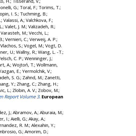
o, H.
;
Tisserand, V.
;
onelli, G.
;
Toral, F.
;
Torims, T.
;
opin, I. S.
;
Tuchming, B.
;
.
;
Valassi, A.
;
Valchkova, F.
;
L.
;
Valet, J. M.
;
Valizadeh, R.
;
;
Varasteh, M.
;
Vecchi, L.
;
B.
;
Vernieri, C.
;
Verweij, A. P.
;
;
Vlachos, S.
;
Vogel, M.
;
Vogt, D.
ner, U.
;
Wallny, R.
;
Wang, L. -T.
;
elsch, C. P.
;
Wenninger, J.
;
rt, A.
;
Wojtoń, T.
;
Wollmann,
Yazgan, E.
;
Yermolchik, V.
;
adeh, S. G.
;
Zahnd, M.
;
Zanetti,
ang, Y.
;
Zhang, C.
;
Zhang, H.
;
ic, L.
;
Zlobin, A. V.
;
Zobov, M.
;
ign Report Volume 3
.
European
ez, J.
;
Abramov, A.
;
Aburaia, M.
;
r, I.
;
Aielli, G.
;
Akay, A.
;
rnandez, R. M.
;
Alexahin, Y.
;
mbrosio, G.
;
Amorim, D.
;