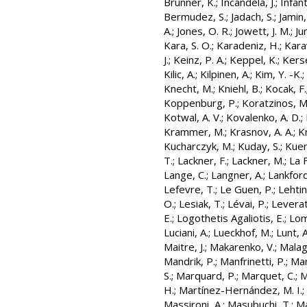
Brunner, K.
;
Incandela, J.
;
Infant
Bermudez, S.
;
Jadach, S.
;
Jamin,
A.
;
Jones, O. R.
;
Jowett, J. M.
;
Ju
Kara, S. O.
;
Karadeniz, H.
;
Kara
J.
;
Keinz, P. A.
;
Keppel, K.
;
Kers
Kilic, A.
;
Kilpinen, A.
;
Kim, Y. -K.
;
Knecht, M.
;
Kniehl, B.
;
Kocak, F.
Koppenburg, P.
;
Koratzinos, M
Kotwal, A. V.
;
Kovalenko, A. D.
;
Krammer, M.
;
Krasnov, A. A.
;
K
Kucharczyk, M.
;
Kuday, S.
;
Kuen
T.
;
Lackner, F.
;
Lackner, M.
;
La 
Lange, C.
;
Langner, A.
;
Lankford,
Lefevre, T.
;
Le Guen, P.
;
Lehtin
O.
;
Lesiak, T.
;
Lévai, P.
;
Leverat
E.
;
Logothetis Agaliotis, E.
;
Lom
Luciani, A.
;
Lueckhof, M.
;
Lunt, A
Maitre, J.
;
Makarenko, V.
;
Malago
Mandrik, P.
;
Manfrinetti, P.
;
Man
S.
;
Marquard, P.
;
Marquet, C.
;
M
H.
;
Martínez-Hernández, M. I.
;
Massironi, A.
;
Masubuchi, T.
;
Ma