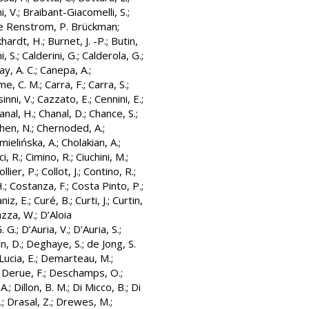
i, V.
;
Braibant-Giacomelli, S.
;
e Renstrom, P. Brückman
;
hardt, H.
;
Burnet, J. -P.
;
Butin,
i, S.
;
Calderini, G.
;
Calderola, G.
;
y, A. C.
;
Canepa, A.
;
me, C. M.
;
Carra, F.
;
Carra, S.
;
inni, V.
;
Cazzato, E.
;
Cennini, E.
;
anal, H.
;
Chanal, D.
;
Chance, S.
;
hen, N.
;
Chernoded, A.
;
mielińska, A.
;
Cholakian, A.
;
ci, R.
;
Cimino, R.
;
Ciuchini, M.
;
ollier, P.
;
Collot, J.
;
Contino, R.
;
.
;
Costanza, F.
;
Costa Pinto, P.
;
niz, E.
;
Curé, B.
;
Curti, J.
;
Curtin,
azza, W.
;
D’Aloia
. G.
;
D’Auria, V.
;
D’Auria, S.
;
n, D.
;
Deghaye, S.
;
de Jong, S.
ucia, E.
;
Demarteau, M.
;
;
Derue, F.
;
Deschamps, O.
;
 A.
;
Dillon, B. M.
;
Di Micco, B.
;
Di
.
;
Drasal, Z.
;
Drewes, M.
;