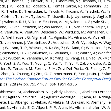
, A.
;
Thomas, S.
;
Tiirakari, M. T.
;
Tikhomirov, V.
;
Tikhonov, D.
;
Timk
ck, J. P.
;
Todd, B.
;
Todesco, E.
;
Tomás Garcia, R.
;
Tommasini, D.
;
T
 R.
;
Treille, D.
;
Trentadue, L.
;
Tricoli, A.
;
Tricomi, A.
;
Trischuk, W.
;
Tr
Cakir, I.
;
Turri, M.
;
Tydecks, T.
;
Usovitsch, J.
;
Uythoven, J.
;
Vaglio, R
P.
;
Valente, R. U.
;
Valente-Feliciano, A. -M.
;
Valentino, G.
;
Vale Silva, 
lone, G.
;
van Leeuwen, M.
;
van Rienen, U. H.
;
van Riesen-Haupt, L.
R.
;
Ventura, A.
;
Venturini Delsolaro, W.
;
Verducci, M.
;
Verhaaren, C. 
, A.
;
Viehhauser, G.
;
Vignaroli, N.
;
Vignolo, M.
;
Vitrano, A.
;
Vivarelli, I.
G.
;
von Ahnen, J.
;
Vorotnikov, G.
;
Voutsinas, G. G.
;
Vysotsky, V.
;
Wag
 L.
;
Watson, T. P.
;
Watson, N. K.
;
Ws, Z.
;
Weiland, C.
;
Weinzierl, S.
;
W
;
Wienands, H. -U.
;
Wilkinson, G.
;
Williams, P. H.
;
Winter, A.
;
Wohlfah
, X.
;
Wulzer, A.
;
Yanehsari, M. K.
;
Yang, G.
;
Yang, H. J.
;
Yao, W. -M.
;
D.
;
Yost, S. A.
;
You, T.
;
Young, C.
;
Yu, T. -T.
;
Yu, F.
;
Zaborowska, A.
;
Z
iler, P.
;
Zerlauth, M.
;
Zernov, S. M.
;
Zevi Dell Porta, G.
;
Zhang, Z.
;
Zh
;
Zhou, D.
;
Zhuang, P.
;
Zick, G.
;
Zimmermann, F.
;
Zinn-Justin, J.
;
Zivkov
h: The Hadron Collider: Future Circular Collider Conceptual Des
opics
, 228 (4). pp. 755-1107. ISSN 1951-6355
Abbrescia, M.
;
AbdusSalam, S. S.
;
Abdyukhanov, I.
;
Abelleira Fernand
, P.
;
Aguilar-Saavedra, J. A.
;
Aguilera-Verdugo, J. J.
;
Aiba, M.
;
Aichinge
te, J. L.
;
Albergo, S.
;
Alekou, A.
;
Aleksa, M.
;
Aleksan, R.
;
Alemany Fe
ani, N.
;
Allanach, B. C.
;
Allport, P. P.
;
Altınlı, M.
;
Altmannshofer, W.
;
A