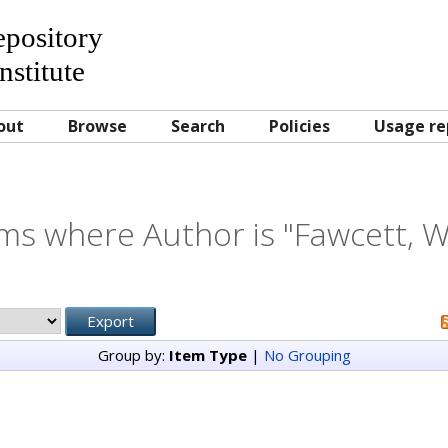
Repository
nstitute
out
Browse
Search
Policies
Usage re
ms where Author is "
Fawcett, W.
Group by:
Item Type
|
No Grouping