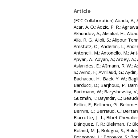
Article
(FCC Collaboration)
Abada, A.
;
Acar, A. O.
;
Adzic, P. R.
;
Agrawal
Akhundov, A.
;
Aksakal, H.
;
Albace
Alía, R. G.
;
Alioli, S.
;
Alipour Tehr
Amstutz, O.
;
Anderlini, L.
;
Andre
Antonelli, M.
;
Antonello, M.
;
Anto
Apyan, A.
;
Apyan, A.
;
Arbey, A.
;
Aslanides, E.
;
Aßmann, R. W.
;
A
S.
;
Avino, F.
;
Avrillaud, G.
;
Aydın,
Bachacou, H.
;
Baek, Y. W.
;
Bagli
Barducci, D.
;
Barjhoux, P.
;
Barn
Bartmann, W.
;
Baryshevsky, V.
Guzmán, I.
;
Bayındır, C.
;
Beaude
Bellini, F.
;
Bellomo, G.
;
Belomest
Bernini, C.
;
Berriaud, C.
;
Bertarel
Biarrotte, J. -L.
;
Bibet Chevalier
Blánquez, F. R.
;
Blekman, F.
;
Bl
Boland, M. J.
;
Bologna, S.
;
Boluk
Borgonovi, L.
;
Borowka, S.
;
Bor