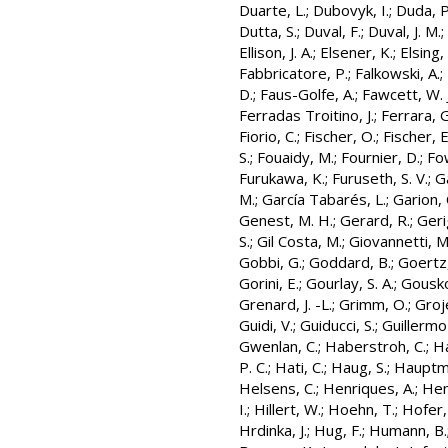
Duarte, L.
;
Dubovyk, I.
;
Duda, P
Dutta, S.
;
Duval, F.
;
Duval, J. M.
;
Ellison, J. A.
;
Elsener, K.
;
Elsing,
Fabbricatore, P.
;
Falkowski, A.
;
D.
;
Faus-Golfe, A.
;
Fawcett, W. J
Ferradas Troitino, J.
;
Ferrara, G
Fiorio, C.
;
Fischer, O.
;
Fischer, E
S.
;
Fouaidy, M.
;
Fournier, D.
;
Fow
Furukawa, K.
;
Furuseth, S. V.
;
Ga
M.
;
García Tabarés, L.
;
Garion, 
Genest, M. H.
;
Gerard, R.
;
Geri
S.
;
Gil Costa, M.
;
Giovannetti, M
Gobbi, G.
;
Goddard, B.
;
Goertz,
Gorini, E.
;
Gourlay, S. A.
;
Gousko
Grenard, J. -L.
;
Grimm, O.
;
Groj
Guidi, V.
;
Guiducci, S.
;
Guillermo
Gwenlan, C.
;
Haberstroh, C.
;
Ha
P. C.
;
Hati, C.
;
Haug, S.
;
Hauptma
Helsens, C.
;
Henriques, A.
;
Hen
I.
;
Hillert, W.
;
Hoehn, T.
;
Hofer,
Hrdinka, J.
;
Hug, F.
;
Humann, B.