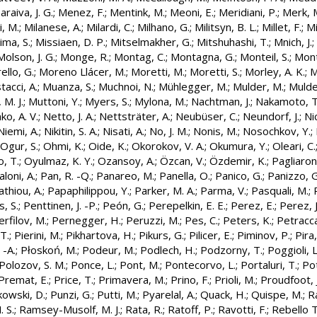
raiva, J. G.
;
Menez, F.
;
Mentink, M.
;
Meoni, E.
;
Meridiani, P.
;
Merk, 
i, M.
;
Milanese, A.
;
Milardi, C.
;
Milhano, G.
;
Militsyn, B. L.
;
Millet, F.
;
Mi
ima, S.
;
Missiaen, D. P.
;
Mitselmakher, G.
;
Mitshuhashi, T.
;
Mnich, J.
;
Molson, J. G.
;
Monge, R.
;
Montag, C.
;
Montagna, G.
;
Monteil, S.
;
Mont
ello, G.
;
Moreno Llácer, M.
;
Moretti, M.
;
Moretti, S.
;
Morley, A. K.
;
M
acci, A.
;
Muanza, S.
;
Muchnoi, N.
;
Mühlegger, M.
;
Mulder, M.
;
Mulde
 M. J.
;
Muttoni, Y.
;
Myers, S.
;
Mylona, M.
;
Nachtman, J.
;
Nakamoto, T
o, A. V.
;
Netto, J. A.
;
Nettsträter, A.
;
Neubüser, C.
;
Neundorf, J.
;
Nic
Niemi, A.
;
Nikitin, S. A.
;
Nisati, A.
;
No, J. M.
;
Nonis, M.
;
Nosochkov, Y.
;
Ogur, S.
;
Ohmi, K.
;
Oide, K.
;
Okorokov, V. A.
;
Okumura, Y.
;
Oleari, C.
, T.
;
Oyulmaz, K. Y.
;
Ozansoy, A.
;
Özcan, V.
;
Özdemir, K.
;
Pagliaron
loni, A.
;
Pan, R. -Q.
;
Panareo, M.
;
Panella, O.
;
Panico, G.
;
Panizzo, G
thiou, A.
;
Papaphilippou, Y.
;
Parker, M. A.
;
Parma, V.
;
Pasquali, M.
;
, S.
;
Penttinen, J. -P.
;
Peón, G.
;
Perepelkin, E. E.
;
Perez, E.
;
Perez, J
erfilov, M.
;
Pernegger, H.
;
Peruzzi, M.
;
Pes, C.
;
Peters, K.
;
Petracca
 T.
;
Pierini, M.
;
Pikhartova, H.
;
Pikurs, G.
;
Pilicer, E.
;
Piminov, P.
;
Pira,
 -A.
;
Płoskoń, M.
;
Podeur, M.
;
Podlech, H.
;
Podzorny, T.
;
Poggioli, L
Polozov, S. M.
;
Ponce, L.
;
Pont, M.
;
Pontecorvo, L.
;
Portaluri, T.
;
Po
Premat, E.
;
Price, T.
;
Primavera, M.
;
Prino, F.
;
Prioli, M.
;
Proudfoot, J
kowski, D.
;
Punzi, G.
;
Putti, M.
;
Pyarelal, A.
;
Quack, H.
;
Quispe, M.
;
Ra
 S.
;
Ramsey-Musolf, M. J.
;
Rata, R.
;
Ratoff, P.
;
Ravotti, F.
;
Rebello T