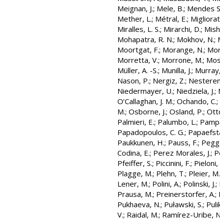
Meignan, J.
;
Mele, B.
;
Mendes Sa
Mether, L.
;
Métral, E.
;
Migliorat
Miralles, L. S.
;
Mirarchi, D.
;
Mish
Mohapatra, R. N.
;
Mokhov, N.
;
Moortgat, F.
;
Morange, N.
;
Mor
Morretta, V.
;
Morrone, M.
;
Most
Müller, A. -S.
;
Munilla, J.
;
Murray,
Nason, P.
;
Nergiz, Z.
;
Nesterenk
Niedermayer, U.
;
Niedziela, J.
;
O’Callaghan, J. M.
;
Ochando, C.
;
M.
;
Osborne, J.
;
Osland, P.
;
Otto
Palmieri, E.
;
Palumbo, L.
;
Pampa
Papadopoulos, C. G.
;
Papaefsta
Paukkunen, H.
;
Pauss, F.
;
Peggs
Codina, E.
;
Perez Morales, J.
;
P
Pfeiffer, S.
;
Piccinini, F.
;
Pieloni,
Plagge, M.
;
Plehn, T.
;
Pleier, M.
Lener, M.
;
Polini, A.
;
Polinski, J.
;
Prausa, M.
;
Preinerstorfer, A.
;
Pukhaeva, N.
;
Puławski, S.
;
Puli
V.
;
Raidal, M.
;
Ramírez-Uribe, N.