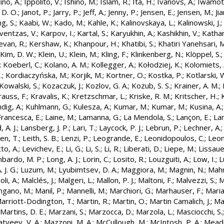
ino, A.
;
Ippolito, V.
;
Ishino, M.
;
Islam, R.
;
Ita, H.
;
Ivanovs, A.
;
Iwamoto
 D. O.
;
Janot, P.
;
Jarry, P.
;
Jeff, A.
;
Jenny, P.
;
Jensen, E.
;
Jensen, M.
;
Ji
ng, S.
;
Kaabi, W.
;
Kado, M.
;
Kahle, K.
;
Kalinovskaya, L.
;
Kalinowski, J.
;
ventzas, V.
;
Karpov, I.
;
Kartal, S.
;
Karyukhin, A.
;
Kashikhin, V.
;
Kathar
evan, R.
;
Kershaw, K.
;
Khanpour, H.
;
Khatibi, S.
;
Khatiri Yanehsari, 
Kim, D. W.
;
Klein, U.
;
Klein, M.
;
Kling, F.
;
Klinkenberg, N.
;
Klöppel, S.
;
Koeberl, C.
;
Kolano, A. M.
;
Kollegger, A.
;
Kołodziej, K.
;
Kolomiets, 
.
;
Kordiaczyńska, M.
;
Korjik, M.
;
Kortner, O.
;
Kostka, P.
;
Kotlarski, 
Kowalski, S.
;
Kozaczuk, J.
;
Kozlov, G. A.
;
Kozub, S. S.
;
Krainer, A. M.
;
rauss, F.
;
Kravalis, K.
;
Kretzschmar, L.
;
Kriske, R. M.
;
Kritscher, H.
;
dig, A.
;
Kuhlmann, G.
;
Kulesza, A.
;
Kumar, M.
;
Kumar, M.
;
Kusina, A.
Francesca, E.
;
Laine, M.
;
Lamanna, G.
;
La Mendola, S.
;
Lançon, E.
;
La
 A. J.
;
Lansberg, J. P.
;
Lari, T.
;
Laycock, P. J.
;
Lebrun, P.
;
Lechner, A.
en, T.
;
Leith, S. B.
;
Lenzi, P.
;
Leogrande, E.
;
Leonidopoulos, C.
;
Leon
to, A.
;
Levichev, E.
;
Li, G.
;
Li, S.
;
Li, R.
;
Liberati, D.
;
Liepe, M.
;
Lissaue
bardo, M. P.
;
Long, A. J.
;
Lorin, C.
;
Losito, R.
;
Louzguiti, A.
;
Low, I.
;
L
. J. G.
;
Luzum, M.
;
Lyubimtsev, D. A.
;
Maggiora, M.
;
Magnin, N.
;
Mahm
li, A.
;
Malclés, J.
;
Malgeri, L.
;
Mallon, P. J.
;
Maltoni, F.
;
Malvezzi, S.
;
M
gano, M.
;
Manil, P.
;
Mannelli, M.
;
Marchiori, G.
;
Marhauser, F.
;
Maria
arriott-Dodington, T.
;
Martin, R.
;
Martin, O.
;
Martin Camalich, J.
;
Ma
Martins, D. E.
;
Marzani, S.
;
Marzocca, D.
;
Marzola, L.
;
Masciocchi, S.
tveev, V. A.
;
Mazzoni, M. A.
;
McCullough, M.
;
McIntosh, P. A.
;
Meade