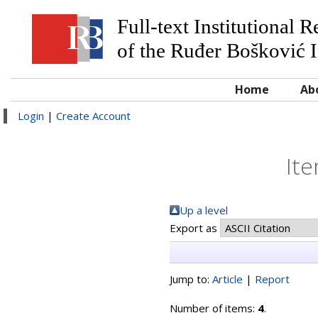
Full-text Institutional 
of the Ruđer Bošković I
Home
Ab
Login
|
Create Account
Ite
Up a level
Export as
Jump to:
Article
|
Report
Number of items:
4
.