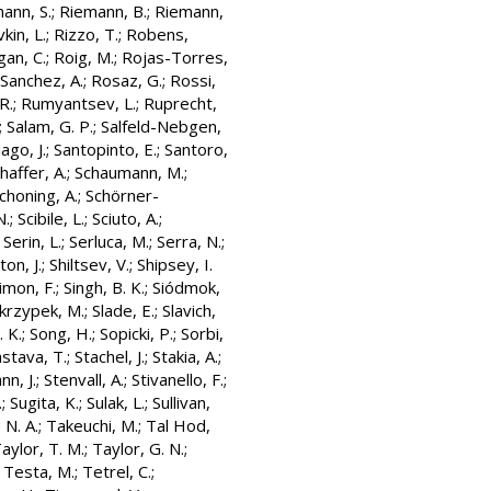
ann, S.
;
Riemann, B.
;
Riemann,
vkin, L.
;
Rizzo, T.
;
Robens,
an, C.
;
Roig, M.
;
Rojas-Torres,
Sanchez, A.
;
Rosaz, G.
;
Rossi,
R.
;
Rumyantsev, L.
;
Ruprecht,
;
Salam, G. P.
;
Salfeld-Nebgen,
ago, J.
;
Santopinto, E.
;
Santoro,
haffer, A.
;
Schaumann, M.
;
choning, A.
;
Schörner-
N.
;
Scibile, L.
;
Sciuto, A.
;
;
Serin, L.
;
Serluca, M.
;
Serra, N.
;
ton, J.
;
Shiltsev, V.
;
Shipsey, I.
imon, F.
;
Singh, B. K.
;
Siódmok,
krzypek, M.
;
Slade, E.
;
Slavich,
. K.
;
Song, H.
;
Sopicki, P.
;
Sorbi,
astava, T.
;
Stachel, J.
;
Stakia, A.
;
n, J.
;
Stenvall, A.
;
Stivanello, F.
;
.
;
Sugita, K.
;
Sulak, L.
;
Sullivan,
 N. A.
;
Takeuchi, M.
;
Tal Hod,
aylor, T. M.
;
Taylor, G. N.
;
;
Testa, M.
;
Tetrel, C.
;