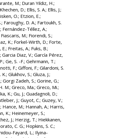
rante, M.
;
Duran Yildiz, H.
;
 Khechen, D.
;
Ellis, S. A.
;
Ellis, J.
;
isken, O.
;
Etzion, E.
;
.
;
Faroughy, D. A.
;
Fartoukh, S.
.
;
Fernández-Téllez, A.
;
;
Fiascaris, M.
;
Fiorendi, S.
;
az, K.
;
Forkel-Wirth, D.
;
Forte,
 E.
;
Freitas, A.
;
Fuks, B.
;
;
Garcia Diaz, V.
;
García Pérez,
P.
;
Ge, S. -F.
;
Gehrmann, T.
;
notti, F.
;
Giffoni, F.
;
Gilardoni, S.
. K.
;
Glukhov, S.
;
Gluza, J.
;
.
;
Gorgi Zadeh, S.
;
Gorine, G.
;
H. M.
;
Greco, Ma.
;
Greco, Mi.
;
ka, K.
;
Gu, J.
;
Guadagnoli, D.
;
tleber, J.
;
Guyot, C.
;
Guzey, V.
;
.
;
Hance, M.
;
Hannah, A.
;
Harris,
n, K.
;
Heinemeyer, S.
;
ez, J.
;
Herzig, T.
;
Hiekkanen,
rato, C. G.
;
Hopkins, S. C.
;
idou-Fayard, L.
;
Ilyina-