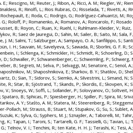
. E.
;
Rescigno, M.
;
Reuter, J.
;
Ribon, A.
;
Ricci, A. M.
;
Riegler, W.
;
Riem
inaldesi, R.
;
Rinolfi, L.
;
Rios Rubiras, O.
;
Risselada, T.
;
Rivetti, A.
;
Ri
;
Rochepault, E.
;
Roda, C.
;
Rodrigo, G.
;
Rodríguez-Cahuantzi, M.
;
Rog
 G.
;
Roloff, P.
;
Romanenko, A.
;
Romanov, A.
;
Roncarolo, F.
;
Rosado 
usset, B.
;
Royon, C.
;
Ruan, X.
;
Ruehl, I.
;
Ruhlmann-Kleider, V.
;
Ruiz, 
ykov, R.
;
Saez de Jauregui, D.
;
Sahin, M.
;
Sailer, B.
;
Saito, M.
;
Sala, F.
e, J. M.
;
Salmi, T.
;
Salzburger, A.
;
Sampayo, O. A.
;
Sanfilippo, S.
;
Santi
pün, I. H.
;
Sauvain, M.
;
Savelyeva, S.
;
Sawada, R.
;
Sborlini, G. F. R.
;
Sc
enbein, I.
;
Schlenga, K.
;
Schmickler, H.
;
Schmidt, R.
;
Schoerling, D.
;
S
e, D.
;
Schwaller, P.
;
Schwanenberger, C.
;
Schwemling, P.
;
Schwerg, 
eeber, B.
;
Segreti, M.
;
Selva, P.
;
Selvaggi, M.
;
Senatore, C.
;
Senol, A.
haposhnikov, M.
;
Shaposhnikova, E.
;
Sharkov, B. Y.
;
Shatilov, D.
;
Shel
artz, D.
;
Sian, T.
;
Sidorov, S.
;
Siemko, A.
;
Silvestrini, L.
;
Simand, N.
;
S
ite, R.
;
Sitar, B.
;
Sjöstrand, T.
;
Skands, P.
;
Skordis, E.
;
Skovpen, K.
;
S
v, V.
;
Snoeys, W.
;
Soffi, L.
;
Sollander, P.
;
Solovyanov, O.
;
Soltveit, H
;
Spataro, B.
;
Sphicas, P.
;
Spiesberger, H.
;
Spiller, P.
;
Spira, M.
;
Sriv
tarikov, A. Y.
;
Staśto, A. M.
;
Statera, M.
;
Steerenberg, R.
;
Steggeman
er-Pollach, M.
;
Strauss, B.
;
Stuart, M.
;
Stupakov, G.
;
Su, S.
;
Sublet, A
Suzuki, K.
;
Sylva, G.
;
Syphers, M. J.
;
Sznajder, A.
;
Taborelli, M.
;
Tahir,
ng, K.
;
Tapan, I.
;
Taroni, S.
;
Tartarelli, G. F.
;
Tassielli, G.
;
Tavian, L.
;
T
 G.
;
Telnov, V. I.
;
Tenchini, R.
;
ten Kate, H. H. J.
;
Terashi, K.
;
Tesi, A.