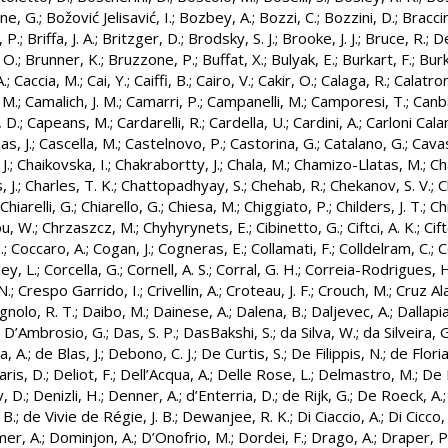
ne, G.
;
Božović Jelisavić, I.
;
Bozbey, A.
;
Bozzi, C.
;
Bozzini, D.
;
Braccin
 P.
;
Briffa, J. A.
;
Britzger, D.
;
Brodsky, S. J.
;
Brooke, J. J.
;
Bruce, R.
;
D
 O.
;
Brunner, K.
;
Bruzzone, P.
;
Buffat, X.
;
Bulyak, E.
;
Burkart, F.
;
Burk
.
;
Caccia, M.
;
Cai, Y.
;
Caiffi, B.
;
Cairo, V.
;
Cakir, O.
;
Calaga, R.
;
Calatron
 M.
;
Camalich, J. M.
;
Camarri, P.
;
Campanelli, M.
;
Camporesi, T.
;
Canba
, D.
;
Capeans, M.
;
Cardarelli, R.
;
Cardella, U.
;
Cardini, A.
;
Carloni Cala
as, J.
;
Cascella, M.
;
Castelnovo, P.
;
Castorina, G.
;
Catalano, G.
;
Cavas
J.
;
Chaikovska, I.
;
Chakrabortty, J.
;
Chala, M.
;
Chamizo-Llatas, M.
;
Ch
 J.
;
Charles, T. K.
;
Chattopadhyay, S.
;
Chehab, R.
;
Chekanov, S. V.
;
C
Chiarelli, G.
;
Chiarello, G.
;
Chiesa, M.
;
Chiggiato, P.
;
Childers, J. T.
;
Ch
u, W.
;
Chrzaszcz, M.
;
Chyhyrynets, E.
;
Cibinetto, G.
;
Ciftci, A. K.
;
Cift
.
;
Coccaro, A.
;
Cogan, J.
;
Cogneras, E.
;
Collamati, F.
;
Colldelram, C.
;
C
ey, L.
;
Corcella, G.
;
Cornell, A. S.
;
Corral, G. H.
;
Correia-Rodrigues, H
N.
;
Crespo Garrido, I.
;
Crivellin, A.
;
Croteau, J. F.
;
Crouch, M.
;
Cruz Ala
gnolo, R. T.
;
Daibo, M.
;
Dainese, A.
;
Dalena, B.
;
Daljevec, A.
;
Dallapi
;
D’Ambrosio, G.
;
Das, S. P.
;
DasBakshi, S.
;
da Silva, W.
;
da Silveira, G
, A.
;
de Blas, J.
;
Debono, C. J.
;
De Curtis, S.
;
De Filippis, N.
;
de Floria
aris, D.
;
Deliot, F.
;
Dell’Acqua, A.
;
Delle Rose, L.
;
Delmastro, M.
;
De L
, D.
;
Denizli, H.
;
Denner, A.
;
d’Enterria, D.
;
de Rijk, G.
;
De Roeck, A.
 B.
;
de Vivie de Régie, J. B.
;
Dewanjee, R. K.
;
Di Ciaccio, A.
;
Di Cicco,
er, A.
;
Dominjon, A.
;
D’Onofrio, M.
;
Dordei, F.
;
Drago, A.
;
Draper, P