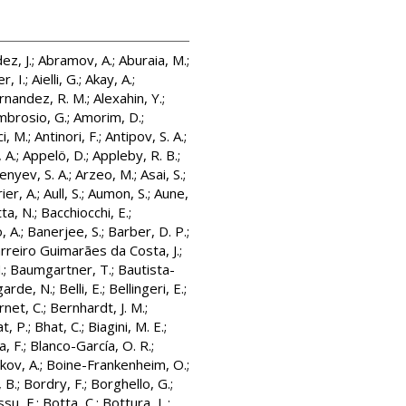
ez, J.
;
Abramov, A.
;
Aburaia, M.
;
r, I.
;
Aielli, G.
;
Akay, A.
;
rnandez, R. M.
;
Alexahin, Y.
;
mbrosio, G.
;
Amorim, D.
;
i, M.
;
Antinori, F.
;
Antipov, S. A.
;
 A.
;
Appelö, D.
;
Appleby, R. B.
;
enyev, S. A.
;
Arzeo, M.
;
Asai, S.
;
ier, A.
;
Aull, S.
;
Aumon, S.
;
Aune,
ta, N.
;
Bacchiocchi, E.
;
, A.
;
Banerjee, S.
;
Barber, D. P.
;
rreiro Guimarães da Costa, J.
;
.
;
Baumgartner, T.
;
Bautista-
garde, N.
;
Belli, E.
;
Bellingeri, E.
;
rnet, C.
;
Bernhardt, J. M.
;
t, P.
;
Bhat, C.
;
Biagini, M. E.
;
a, F.
;
Blanco-García, O. R.
;
ov, A.
;
Boine-Frankenheim, O.
;
, B.
;
Bordry, F.
;
Borghello, G.
;
su, F.
;
Botta, C.
;
Bottura, L.
;