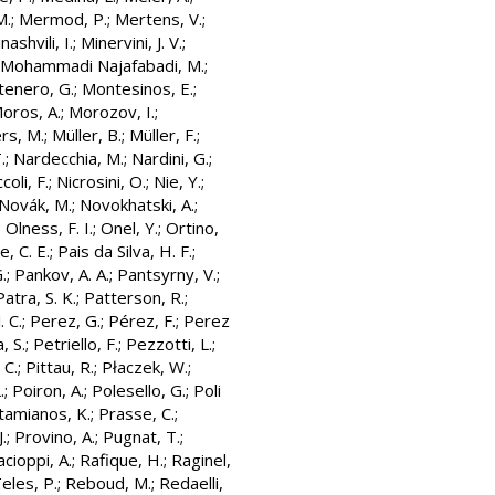
M.
;
Mermod, P.
;
Mertens, V.
;
nashvili, I.
;
Minervini, J. V.
;
Mohammadi Najafabadi, M.
;
enero, G.
;
Montesinos, E.
;
oros, A.
;
Morozov, I.
;
rs, M.
;
Müller, B.
;
Müller, F.
;
.
;
Nardecchia, M.
;
Nardini, G.
;
coli, F.
;
Nicrosini, O.
;
Nie, Y.
;
Novák, M.
;
Novokhatski, A.
;
;
Olness, F. I.
;
Onel, Y.
;
Ortino,
e, C. E.
;
Pais da Silva, H. F.
;
.
;
Pankov, A. A.
;
Pantsyrny, V.
;
Patra, S. K.
;
Patterson, R.
;
. C.
;
Perez, G.
;
Pérez, F.
;
Perez
, S.
;
Petriello, F.
;
Pezzotti, L.
;
 C.
;
Pittau, R.
;
Płaczek, W.
;
.
;
Poiron, A.
;
Polesello, G.
;
Poli
tamianos, K.
;
Prasse, C.
;
.
;
Provino, A.
;
Pugnat, T.
;
cioppi, A.
;
Rafique, H.
;
Raginel,
eles, P.
;
Reboud, M.
;
Redaelli,