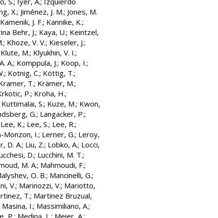
, S.
;
Iyer, A.
;
Izquierdo
ang, X.
;
Jiménez, J. M.
;
Jones, M.
Kamenik, J. F.
;
Kannike, K.
;
ina Behr, J.
;
Kaya, U.
;
Keintzel,
M.
;
Khoze, V. V.
;
Kieseler, J.
;
;
Klute, M.
;
Klyukhin, V. I.
;
A. A.
;
Komppula, J.
;
Koop, I.
;
W.
;
Kotnig, C.
;
Köttig, T.
;
Kramer, T.
;
Krämer, M.
;
Krkotic, P.
;
Kroha, H.
;
;
Kuttimalai, S.
;
Kuze, M.
;
Kwon,
ndsberg, G.
;
Langacker, P.
;
;
Lee, K.
;
Lee, S.
;
Lee, R.
;
-Monzon, I.
;
Lerner, G.
;
Leroy,
r, D. A.
;
Liu, Z.
;
Lobko, A.
;
Locci,
ucchesi, D.
;
Lucchini, M. T.
;
oud, M. A.
;
Mahmoudi, F.
;
alyshev, O. B.
;
Mancinelli, G.
;
ni, V.
;
Marinozzi, V.
;
Mariotto,
rtinez, T.
;
Martinez Bruzual,
;
Masina, I.
;
Massimiliano, A.
;
, P.
;
Medina, L.
;
Meier, A.
;