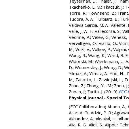
Teytelman, D.
;
Thaler, J.
;
Thamm
Tkachenko, L. M.
;
Tkaczuk, J.
;
To
Torre, R.
;
Townsend, Z.
;
Trant,
Tudora, A. A.
;
Turbiarz, B.
;
Turk 
Valdivia Garcia, M. A.
;
Valente, 
Valle, J. W. F.
;
Vallecorsa, S.
;
Val
Vedrine, P.
;
Velev, G.
;
Veness, 
Verwilligen, O.
;
Viazlo, O.
;
Vicini
M.
;
Völkl, V.
;
Volkov, P.
;
Volpini, 
Wang, R.
;
Wang, K.
;
Ward, B. F.
Widorski, M.
;
Wiedemann, U. A.
D.
;
Womersley, J.
;
Woog, D.
;
Wu
Yilmaz, A.
;
Yilmaz, A.
;
Yoo, H. -
M.
;
Zanotto, L.
;
Zawiejski, L.
;
Ze
Zhao, Z.
;
Zhong, Y. -M.
;
Zhou, J.
Zupan, J.
;
Zurita, J.
(2019)
FCC-h
Physical Journal - Special T
(FCC Collaboration)
Abada, A.
;
Acar, A. O.
;
Adzic, P. R.
;
Agrawal
Akhundov, A.
;
Aksakal, H.
;
Albace
Alía, R. G.
;
Alioli, S.
;
Alipour Tehr