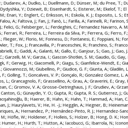
.
;
Dudarev, A.
;
Dudko, L.
;
Duellmann, D.
;
Dünser, M.
;
du Pree, T.
;
Du
Dydyshka, Y.
;
Dziewit, B.
;
Eisenhardt, S.
;
Eisterer, M.
;
Ekelof, T.
;
El
 M.
;
Enari, Y.
;
Englert, C.
;
Eriksson, H.
;
Eskola, K. J.
;
Esposito, L. S.
;
Et
Falou, A.
;
Faltova, J.
;
Fan, J.
;
Fanò, L.
;
Farilla, A.
;
Farinelli, R.
;
Farinon, S
.
;
Felici, G.
;
Felsberger, L.
;
Ferdeghini, C.
;
Fernandez Navarro, A. M
.
;
Ferrari, R.
;
Ferreira, L.
;
Ferreira da Silva, P.
;
Ferrera, G.
;
Ferro, F.
.
;
Flieger, W.
;
Florio, M.
;
Fonnesu, D.
;
Fontanesi, E.
;
Foppiani, N.
;
For
ler, T.
;
Fox, J.
;
Francavilla, P.
;
Franceschini, R.
;
Franchino, S.
;
Franco,
brielli, E.
;
Gaddi, A.
;
Galanti, M.
;
Gallo, E.
;
Ganjour, S.
;
Gao, J.
;
Gao, J.
C.
;
Garzelli, M. V.
;
Garzia, I.
;
Gascon-Shotkin, S. M.
;
Gaudio, G.
;
Gay, 
gk, F.
;
Gerwig, H.
;
Giacomelli, P.
;
Giagu, S.
;
Gianfelice-Wendt, E.
;
Gia
.
;
Giovannozzi, M.
;
Giubellino, P.
;
Giudice, G. F.
;
Giunta, A.
;
Gladilin, L
 F.
;
Golling, T.
;
Goncalves, V. P.
;
Gonçalo, R.
;
Gonzalez Gomez, L. A
s, L.
;
Grancagnolo, F.
;
Grassellino, A.
;
Grau, A.
;
Graverini, E.
;
Gray, 
ean, C.
;
Gromov, V. A.
;
Grosse-Oetringhaus, J. F.
;
Grudiev, A.
;
Grzan
 Canton, G.
;
Günaydin, Y. O.
;
Gupta, R.
;
Gupta, R. S.
;
Gutierrez, J.
;
Gu
cışahinoğlu, B.
;
Haerer, B.
;
Hahn, K.
;
Hahn, T.
;
Hammad, A.
;
Han, C
n, J.
;
Haurylavets, V.
;
He, H. -J.
;
Hegglin, A.
;
Hegner, B.
;
Heineman
riques, A.
;
Hernandez, P.
;
Hernández-Pinto, R. J.
;
Hernandez-Sanch
 M.
;
Höfle, W.
;
Holdener, F.
;
Holleis, S.
;
Holzer, B.
;
Hong, D. K.
;
Hono
;
Humer, H.
;
Hurth, T.
;
Hutton, A.
;
Iacobucci, G.
;
Ibarrola, N.
;
Iconom