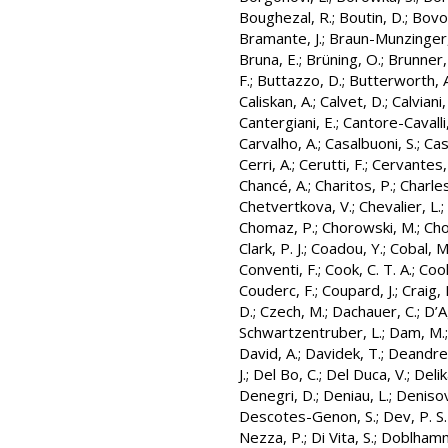
Boughezal, R.
;
Boutin, D.
;
Bovo
Bramante, J.
;
Braun-Munzinger,
Bruna, E.
;
Brüning, O.
;
Brunner,
F.
;
Buttazzo, D.
;
Butterworth, A
Caliskan, A.
;
Calvet, D.
;
Calviani,
Cantergiani, E.
;
Cantore-Cavalli
Carvalho, A.
;
Casalbuoni, S.
;
Cas
Cerri, A.
;
Cerutti, F.
;
Cervantes, 
Chancé, A.
;
Charitos, P.
;
Charles,
Chetvertkova, V.
;
Chevalier, L.
;
Chomaz, P.
;
Chorowski, M.
;
Cho
Clark, P. J.
;
Coadou, Y.
;
Cobal, M
Conventi, F.
;
Cook, C. T. A.
;
Cool
Couderc, F.
;
Coupard, J.
;
Craig, 
D.
;
Czech, M.
;
Dachauer, C.
;
D’A
Schwartzentruber, L.
;
Dam, M.
David, A.
;
Davidek, T.
;
Deandrea
J.
;
Del Bo, C.
;
Del Duca, V.
;
Delik
Denegri, D.
;
Deniau, L.
;
Denisov
Descotes-Genon, S.
;
Dev, P. S.
Nezza, P.
;
Di Vita, S.
;
Doblhamm