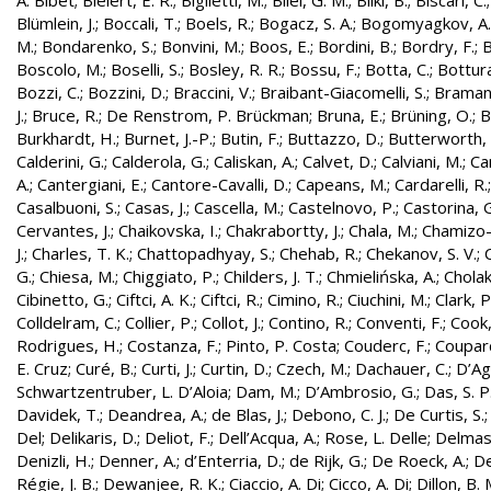
A. Bibet
;
Bielert, E. R.
;
Biglietti, M.
;
Bilei, G. M.
;
Bilki, B.
;
Biscari, C.
Blümlein, J.
;
Boccali, T.
;
Boels, R.
;
Bogacz, S. A.
;
Bogomyagkov, A.
M.
;
Bondarenko, S.
;
Bonvini, M.
;
Boos, E.
;
Bordini, B.
;
Bordry, F.
;
B
Boscolo, M.
;
Boselli, S.
;
Bosley, R. R.
;
Bossu, F.
;
Botta, C.
;
Bottura
Bozzi, C.
;
Bozzini, D.
;
Braccini, V.
;
Braibant-Giacomelli, S.
;
Bramant
J.
;
Bruce, R.
;
De Renstrom, P. Brückman
;
Bruna, E.
;
Brüning, O.
;
B
Burkhardt, H.
;
Burnet, J.-P.
;
Butin, F.
;
Buttazzo, D.
;
Butterworth, 
Calderini, G.
;
Calderola, G.
;
Caliskan, A.
;
Calvet, D.
;
Calviani, M.
;
Cam
A.
;
Cantergiani, E.
;
Cantore-Cavalli, D.
;
Capeans, M.
;
Cardarelli, R.
Casalbuoni, S.
;
Casas, J.
;
Cascella, M.
;
Castelnovo, P.
;
Castorina, 
Cervantes, J.
;
Chaikovska, I.
;
Chakrabortty, J.
;
Chala, M.
;
Chamizo-
J.
;
Charles, T. K.
;
Chattopadhyay, S.
;
Chehab, R.
;
Chekanov, S. V.
;
G.
;
Chiesa, M.
;
Chiggiato, P.
;
Childers, J. T.
;
Chmielińska, A.
;
Cholak
Cibinetto, G.
;
Ciftci, A. K.
;
Ciftci, R.
;
Cimino, R.
;
Ciuchini, M.
;
Clark, P.
Colldelram, C.
;
Collier, P.
;
Collot, J.
;
Contino, R.
;
Conventi, F.
;
Cook,
Rodrigues, H.
;
Costanza, F.
;
Pinto, P. Costa
;
Couderc, F.
;
Coupard
E. Cruz
;
Curé, B.
;
Curti, J.
;
Curtin, D.
;
Czech, M.
;
Dachauer, C.
;
D’Ag
Schwartzentruber, L. D’Aloia
;
Dam, M.
;
D’Ambrosio, G.
;
Das, S. P
Davidek, T.
;
Deandrea, A.
;
de Blas, J.
;
Debono, C. J.
;
De Curtis, S.
Del
;
Delikaris, D.
;
Deliot, F.
;
Dell’Acqua, A.
;
Rose, L. Delle
;
Delmas
Denizli, H.
;
Denner, A.
;
d’Enterria, D.
;
de Rijk, G.
;
De Roeck, A.
;
De
Régie, J. B.
;
Dewanjee, R. K.
;
Ciaccio, A. Di
;
Cicco, A. Di
;
Dillon, B. 