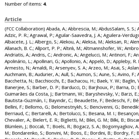
Number of items:
4
.
Article
(FCC Collaboration)
Abada, A.
;
Abbrescia, M.
;
AbdusSalam, S. S.
;
Adzic, P. R.
;
Agrawal, P.
;
Aguilar-Saavedra, J. A.
;
Aguilera-Verdugo, 
Albacete, J. L.
;
Albergo, S.
;
Alekou, A.
;
Aleksa, M.
;
Aleksan, R.
;
Ale
Allanach, B. C.
;
Allport, P. P.
;
Altınlı, M.
;
Altmannshofer, W.
;
Ambros
Andriatis, A.
;
Andris, C.
;
Andronic, A.
;
Angelucci, M.
;
Antinori, F.
;
An
Apolinário, L.
;
Apollinari, G.
;
Apollonio, A.
;
Appelö, D.
;
Appleby, R. 
Armesto, N.
;
Arnaldi, R.
;
Arsenyev, S. A.
;
Arzeo, M.
;
Asai, S.
;
Aslan
Auchmann, B.
;
Audurier, A.
;
Aull, S.
;
Aumon, S.
;
Aune, S.
;
Avino, F.
;
Bacchetta, N.
;
Bacchiocchi, E.
;
Bachacou, H.
;
Baek, Y. W.
;
Baglin, 
Banerjee, S.
;
Barber, D. P.
;
Barducci, D.
;
Barjhoux, P.
;
Barna, D.
;
Guimarães da Costa, J.
;
Bartmann, W.
;
Baryshevsky, V.
;
Barzi, E.
Bautista-Guzmán, I.
;
Bayındır, C.
;
Beaudette, F.
;
Bedeschi, F.
;
Bé
Bellini, F.
;
Bellomo, G.
;
Belomestnykh, S.
;
Bencivenni, G.
;
Benedikt
Berriaud, C.
;
Bertarelli, A.
;
Bertolucci, S.
;
Besana, M. I.
;
Besançon,
Chevalier, A.
;
Bielert, E. R.
;
Biglietti, M.
;
Bilei, G. M.
;
Bilki, B.
;
Biscar
Blümlein, J.
;
Boccali, T.
;
Boels, R.
;
Bogacz, S. A.
;
Bogomyagkov, A.
M.
;
Bondarenko, S.
;
Bonvini, M.
;
Boos, E.
;
Bordini, B.
;
Bordry, F.
;
B