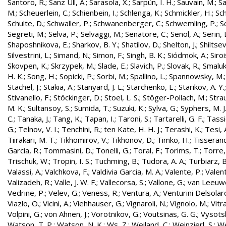
Santoro, R.
;
Sanz Ull, A.
;
Sarasola, X.
;
Sarpün, I. H.
;
Sauvain, M.
;
Sa
M.
;
Scheuerlein, C.
;
Schienbein, I.
;
Schlenga, K.
;
Schmickler, H.
;
Sch
Schulte, D.
;
Schwaller, P.
;
Schwanenberger, C.
;
Schwemling, P.
;
S
Segreti, M.
;
Selva, P.
;
Selvaggi, M.
;
Senatore, C.
;
Senol, A.
;
Serin, 
Shaposhnikova, E.
;
Sharkov, B. Y.
;
Shatilov, D.
;
Shelton, J.
;
Shiltsev
Silvestrini, L.
;
Simand, N.
;
Simon, F.
;
Singh, B. K.
;
Siódmok, A.
;
Siroi
Skovpen, K.
;
Skrzypek, M.
;
Slade, E.
;
Slavich, P.
;
Slovak, R.
;
Smaluk
H. K.
;
Song, H.
;
Sopicki, P.
;
Sorbi, M.
;
Spallino, L.
;
Spannowsky, M.
Stachel, J.
;
Stakia, A.
;
Stanyard, J. L.
;
Starchenko, E.
;
Starikov, A. Y.
Stivanello, F.
;
Stöckinger, D.
;
Stoel, L. S.
;
Stöger-Pollach, M.
;
Stra
M. K.
;
Sultansoy, S.
;
Sumida, T.
;
Suzuki, K.
;
Sylva, G.
;
Syphers, M. J
C.
;
Tanaka, J.
;
Tang, K.
;
Tapan, I.
;
Taroni, S.
;
Tartarelli, G. F.
;
Tassie
G.
;
Telnov, V. I.
;
Tenchini, R.
;
ten Kate, H. H. J.
;
Terashi, K.
;
Tesi, 
Tiirakari, M. T.
;
Tikhomirov, V.
;
Tikhonov, D.
;
Timko, H.
;
Tisserand
Garcia, R.
;
Tommasini, D.
;
Tonelli, G.
;
Toral, F.
;
Torims, T.
;
Torre,
Trischuk, W.
;
Tropin, I. S.
;
Tuchming, B.
;
Tudora, A. A.
;
Turbiarz, B
Valassi, A.
;
Valchkova, F.
;
Valdivia Garcia, M. A.
;
Valente, P.
;
Valent
Valizadeh, R.
;
Valle, J. W. F.
;
Vallecorsa, S.
;
Vallone, G.
;
van Leeuw
Vedrine, P.
;
Velev, G.
;
Veness, R.
;
Ventura, A.
;
Venturini Delsolar
Viazlo, O.
;
Vicini, A.
;
Viehhauser, G.
;
Vignaroli, N.
;
Vignolo, M.
;
Vitr
Volpini, G.
;
von Ahnen, J.
;
Vorotnikov, G.
;
Voutsinas, G. G.
;
Vysotsk
Watson, T. P.
;
Watson, N. K.
;
Ws, Z.
;
Weiland, C.
;
Weinzierl, S.
;
We