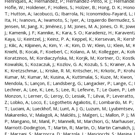
Henriques, A.
;
Hernandez, P.
;
Hernández-Pinto, R. J.
;
Hernandez
Höfle, W.
;
Holdener, F.
;
Holleis, S.
;
Holzer, B.
;
Hong, D. K.
;
Honor
T.
;
Hutton, A.
;
Iacobucci, G.
;
Ibarrola, N.
;
Iconomidou-Fayard, L.
;
Ita, H.
;
Ivanovs, A.
;
Iwamoto, S.
;
Iyer, A.
;
Izquierdo Bermudez, S
Jensen, M.
;
Jiang, X.
;
Jiménez, J. M.
;
Jones, M. A.
;
Jones, O. R.
;
Jowe
J.
;
Kamenik, J. F.
;
Kannike, K.
;
Kara, S. O.
;
Karadeniz, H.
;
Karaventz
Kaya, U.
;
Keintzel, J.
;
Keinz, P. A.
;
Keppel, K.
;
Kersevan, R.
;
Kersh
J.
;
Kilic, A.
;
Kilpinen, A.
;
Kim, Y. -K.
;
Kim, D. W.
;
Klein, U.
;
Klein, M.
;
K
Kniehl, B.
;
Kocak, F.
;
Koeberl, C.
;
Kolano, A. M.
;
Kollegger, A.
;
Koło
Koratzinos, M.
;
Kordiaczyńska, M.
;
Korjik, M.
;
Kortner, O.
;
Kostka
Kowalski, S.
;
Kozaczuk, J.
;
Kozlov, G. A.
;
Kozub, S. S.
;
Krainer, A. 
K.
;
Kretzschmar, L.
;
Kriske, R. M.
;
Kritscher, H.
;
Krkotic, P.
;
Kroha
Kumar, M.
;
Kumar, M.
;
Kusina, A.
;
Kuttimalai, S.
;
Kuze, M.
;
Kwon, 
Mendola, S.
;
Lançon, E.
;
Landsberg, G.
;
Langacker, P.
;
Lange, C.
;
Lechner, A.
;
Lee, K.
;
Lee, S.
;
Lee, R.
;
Lefevre, T.
;
Le Guen, P.
;
Leh
Monzon, I.
;
Lerner, G.
;
Leroy, O.
;
Lesiak, T.
;
Lévai, P.
;
Leveratto,
Z.
;
Lobko, A.
;
Locci, E.
;
Logothetis Agaliotis, E.
;
Lombardo, M. P.
;
T.
;
Luciani, A.
;
Lueckhof, M.
;
Lunt, A. J. G.
;
Luzum, M.
;
Lyubimtsev, 
Makarenko, V.
;
Malagoli, A.
;
Malclés, J.
;
Malgeri, L.
;
Mallon, P. J.
;
Ma
P.
;
Mangano, M.
;
Manil, P.
;
Mannelli, M.
;
Marchiori, G.
;
Marhauser,
Marriott-Dodington, T.
;
Martin, R.
;
Martin, O.
;
Martin Camalich, J.
E.
;
Marzani, S.
;
Marzocca, D.
;
Marzola, L.
;
Masciocchi, S.
;
Masina, I