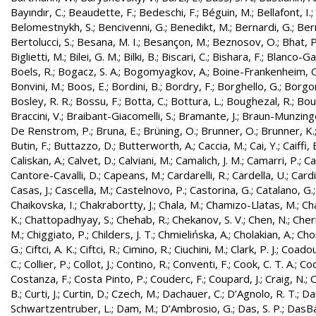
Bayındır, C.
;
Beaudette, F.
;
Bedeschi, F.
;
Béguin, M.
;
Bellafont, I.
;
Belomestnykh, S.
;
Bencivenni, G.
;
Benedikt, M.
;
Bernardi, G.
;
Bern
Bertolucci, S.
;
Besana, M. I.
;
Besançon, M.
;
Beznosov, O.
;
Bhat, P
Biglietti, M.
;
Bilei, G. M.
;
Bilki, B.
;
Biscari, C.
;
Bishara, F.
;
Blanco-Gar
Boels, R.
;
Bogacz, S. A.
;
Bogomyagkov, A.
;
Boine-Frankenheim, 
Bonvini, M.
;
Boos, E.
;
Bordini, B.
;
Bordry, F.
;
Borghello, G.
;
Borgon
Bosley, R. R.
;
Bossu, F.
;
Botta, C.
;
Bottura, L.
;
Boughezal, R.
;
Bout
Braccini, V.
;
Braibant-Giacomelli, S.
;
Bramante, J.
;
Braun-Munzinge
De Renstrom, P.
;
Bruna, E.
;
Brüning, O.
;
Brunner, O.
;
Brunner, K.
Butin, F.
;
Buttazzo, D.
;
Butterworth, A.
;
Caccia, M.
;
Cai, Y.
;
Caiffi, 
Caliskan, A.
;
Calvet, D.
;
Calviani, M.
;
Camalich, J. M.
;
Camarri, P.
;
Ca
Cantore-Cavalli, D.
;
Capeans, M.
;
Cardarelli, R.
;
Cardella, U.
;
Cardi
Casas, J.
;
Cascella, M.
;
Castelnovo, P.
;
Castorina, G.
;
Catalano, G.
Chaikovska, I.
;
Chakrabortty, J.
;
Chala, M.
;
Chamizo-Llatas, M.
;
Ch
K.
;
Chattopadhyay, S.
;
Chehab, R.
;
Chekanov, S. V.
;
Chen, N.
;
Cher
M.
;
Chiggiato, P.
;
Childers, J. T.
;
Chmielińska, A.
;
Cholakian, A.
;
Cho
G.
;
Ciftci, A. K.
;
Ciftci, R.
;
Cimino, R.
;
Ciuchini, M.
;
Clark, P. J.
;
Coadou
C.
;
Collier, P.
;
Collot, J.
;
Contino, R.
;
Conventi, F.
;
Cook, C. T. A.
;
Coo
Costanza, F.
;
Costa Pinto, P.
;
Couderc, F.
;
Coupard, J.
;
Craig, N.
;
C
B.
;
Curti, J.
;
Curtin, D.
;
Czech, M.
;
Dachauer, C.
;
D’Agnolo, R. T.
;
Da
Schwartzentruber, L.
;
Dam, M.
;
D’Ambrosio, G.
;
Das, S. P.
;
DasBa