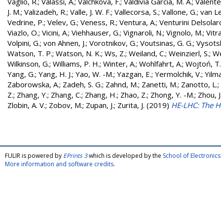
Vaglio, R.
;
Valassi, A.
;
Valchkova, F.
;
Valdivia Garcia, M. A.
;
Valente
J. M.
;
Valizadeh, R.
;
Valle, J. W. F.
;
Vallecorsa, S.
;
Vallone, G.
;
van L
Vedrine, P.
;
Velev, G.
;
Veness, R.
;
Ventura, A.
;
Venturini Delsolar
Viazlo, O.
;
Vicini, A.
;
Viehhauser, G.
;
Vignaroli, N.
;
Vignolo, M.
;
Vitr
Volpini, G.
;
von Ahnen, J.
;
Vorotnikov, G.
;
Voutsinas, G. G.
;
Vysotsk
Watson, T. P.
;
Watson, N. K.
;
Ws, Z.
;
Weiland, C.
;
Weinzierl, S.
;
We
Wilkinson, G.
;
Williams, P. H.
;
Winter, A.
;
Wohlfahrt, A.
;
Wojtoń, T.
Yang, G.
;
Yang, H. J.
;
Yao, W. -M.
;
Yazgan, E.
;
Yermolchik, V.
;
Yilma
Zaborowska, A.
;
Zadeh, S. G.
;
Zahnd, M.
;
Zanetti, M.
;
Zanotto, L.
;
Z.
;
Zhang, Y.
;
Zhang, C.
;
Zhang, H.
;
Zhao, Z.
;
Zhong, Y. -M.
;
Zhou, J
Zlobin, A. V.
;
Zobov, M.
;
Zupan, J.
;
Zurita, J.
(2019)
HE-LHC: The H
FULIR is powered by
EPrints 3
which is developed by the
School of Electroni
More information and software credits
.