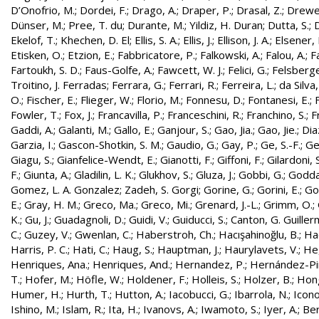
D’Onofrio, M.
;
Dordei, F.
;
Drago, A.
;
Draper, P.
;
Drasal, Z.
;
Drewe
Dünser, M.
;
Pree, T. du
;
Durante, M.
;
Yildiz, H. Duran
;
Dutta, S.
;
D
Ekelof, T.
;
Khechen, D. El
;
Ellis, S. A.
;
Ellis, J.
;
Ellison, J. A.
;
Elsener, 
Etisken, O.
;
Etzion, E.
;
Fabbricatore, P.
;
Falkowski, A.
;
Falou, A.
;
Fa
Fartoukh, S. D.
;
Faus-Golfe, A.
;
Fawcett, W. J.
;
Felici, G.
;
Felsberge
Troitino, J. Ferradas
;
Ferrara, G.
;
Ferrari, R.
;
Ferreira, L.
;
da Silva
O.
;
Fischer, E.
;
Flieger, W.
;
Florio, M.
;
Fonnesu, D.
;
Fontanesi, E.
;
Fowler, T.
;
Fox, J.
;
Francavilla, P.
;
Franceschini, R.
;
Franchino, S.
;
F
Gaddi, A.
;
Galanti, M.
;
Gallo, E.
;
Ganjour, S.
;
Gao, Jia.
;
Gao, Jie.
;
Dia
Garzia, I.
;
Gascon-Shotkin, S. M.
;
Gaudio, G.
;
Gay, P.
;
Ge, S.-F.
;
Ge
Giagu, S.
;
Gianfelice-Wendt, E.
;
Gianotti, F.
;
Giffoni, F.
;
Gilardoni, S
F.
;
Giunta, A.
;
Gladilin, L. K.
;
Glukhov, S.
;
Gluza, J.
;
Gobbi, G.
;
Godda
Gomez, L. A. Gonzalez
;
Zadeh, S. Gorgi
;
Gorine, G.
;
Gorini, E.
;
Gou
E.
;
Gray, H. M.
;
Greco, Ma.
;
Greco, Mi.
;
Grenard, J.-L.
;
Grimm, O.
;
K.
;
Gu, J.
;
Guadagnoli, D.
;
Guidi, V.
;
Guiducci, S.
;
Canton, G. Guille
C.
;
Guzey, V.
;
Gwenlan, C.
;
Haberstroh, Ch.
;
Hacışahinoğlu, B.
;
Ha
Harris, P. C.
;
Hati, C.
;
Haug, S.
;
Hauptman, J.
;
Haurylavets, V.
;
He,
Henriques, Ana.
;
Henriques, And.
;
Hernandez, P.
;
Hernández-Pint
T.
;
Hofer, M.
;
Höfle, W.
;
Holdener, F.
;
Holleis, S.
;
Holzer, B.
;
Hong
Humer, H.
;
Hurth, T.
;
Hutton, A.
;
Iacobucci, G.
;
Ibarrola, N.
;
Icon
Ishino, M.
;
Islam, R.
;
Ita, H.
;
Ivanovs, A.
;
Iwamoto, S.
;
Iyer, A.
;
Ber