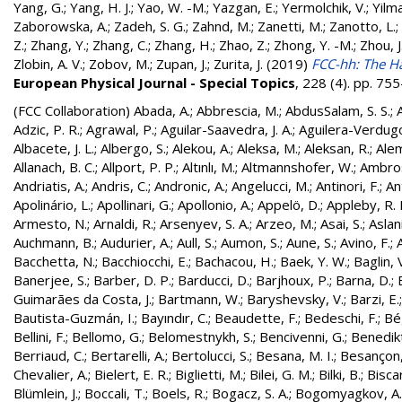
Yang, G.
;
Yang, H. J.
;
Yao, W. -M.
;
Yazgan, E.
;
Yermolchik, V.
;
Yilma
Zaborowska, A.
;
Zadeh, S. G.
;
Zahnd, M.
;
Zanetti, M.
;
Zanotto, L.
;
Z.
;
Zhang, Y.
;
Zhang, C.
;
Zhang, H.
;
Zhao, Z.
;
Zhong, Y. -M.
;
Zhou, J
Zlobin, A. V.
;
Zobov, M.
;
Zupan, J.
;
Zurita, J.
(2019)
FCC-hh: The Ha
European Physical Journal - Special Topics
, 228 (4). pp. 7
(FCC Collaboration)
Abada, A.
;
Abbrescia, M.
;
AbdusSalam, S. S.
;
Adzic, P. R.
;
Agrawal, P.
;
Aguilar-Saavedra, J. A.
;
Aguilera-Verdugo, 
Albacete, J. L.
;
Albergo, S.
;
Alekou, A.
;
Aleksa, M.
;
Aleksan, R.
;
Ale
Allanach, B. C.
;
Allport, P. P.
;
Altınlı, M.
;
Altmannshofer, W.
;
Ambros
Andriatis, A.
;
Andris, C.
;
Andronic, A.
;
Angelucci, M.
;
Antinori, F.
;
An
Apolinário, L.
;
Apollinari, G.
;
Apollonio, A.
;
Appelö, D.
;
Appleby, R. 
Armesto, N.
;
Arnaldi, R.
;
Arsenyev, S. A.
;
Arzeo, M.
;
Asai, S.
;
Aslan
Auchmann, B.
;
Audurier, A.
;
Aull, S.
;
Aumon, S.
;
Aune, S.
;
Avino, F.
;
Bacchetta, N.
;
Bacchiocchi, E.
;
Bachacou, H.
;
Baek, Y. W.
;
Baglin, 
Banerjee, S.
;
Barber, D. P.
;
Barducci, D.
;
Barjhoux, P.
;
Barna, D.
;
Guimarães da Costa, J.
;
Bartmann, W.
;
Baryshevsky, V.
;
Barzi, E.
Bautista-Guzmán, I.
;
Bayındır, C.
;
Beaudette, F.
;
Bedeschi, F.
;
Bé
Bellini, F.
;
Bellomo, G.
;
Belomestnykh, S.
;
Bencivenni, G.
;
Benedikt
Berriaud, C.
;
Bertarelli, A.
;
Bertolucci, S.
;
Besana, M. I.
;
Besançon,
Chevalier, A.
;
Bielert, E. R.
;
Biglietti, M.
;
Bilei, G. M.
;
Bilki, B.
;
Biscar
Blümlein, J.
;
Boccali, T.
;
Boels, R.
;
Bogacz, S. A.
;
Bogomyagkov, A.