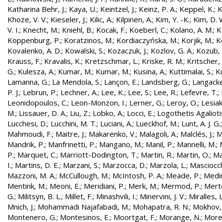
Katharina Behr, J.
;
Kaya, U.
;
Keintzel, J.
;
Keinz, P. A.
;
Keppel, K.
;
K
Khoze, V. V.
;
Kieseler, J.
;
Kilic, A.
;
Kilpinen, A.
;
Kim, Y. -K.
;
Kim, D. 
V. I.
;
Knecht, M.
;
Kniehl, B.
;
Kocak, F.
;
Koeberl, C.
;
Kolano, A. M.
;
K
Koppenburg, P.
;
Koratzinos, M.
;
Kordiaczyńska, M.
;
Korjik, M.
;
K
Kovalenko, A. D.
;
Kowalski, S.
;
Kozaczuk, J.
;
Kozlov, G. A.
;
Kozub, S
Krauss, F.
;
Kravalis, K.
;
Kretzschmar, L.
;
Kriske, R. M.
;
Kritscher,
G.
;
Kulesza, A.
;
Kumar, M.
;
Kumar, M.
;
Kusina, A.
;
Kuttimalai, S.
;
K
Lamanna, G.
;
La Mendola, S.
;
Lançon, E.
;
Landsberg, G.
;
Langacke
P. J.
;
Lebrun, P.
;
Lechner, A.
;
Lee, K.
;
Lee, S.
;
Lee, R.
;
Lefevre, T.
;
Leonidopoulos, C.
;
Leon-Monzon, I.
;
Lerner, G.
;
Leroy, O.
;
Lesiak
M.
;
Lissauer, D. A.
;
Liu, Z.
;
Lobko, A.
;
Locci, E.
;
Logothetis Agaliotis
Lucchesi, D.
;
Lucchini, M. T.
;
Luciani, A.
;
Lueckhof, M.
;
Lunt, A. J. G.
Mahmoudi, F.
;
Maitre, J.
;
Makarenko, V.
;
Malagoli, A.
;
Malclés, J.
;
M
Mandrik, P.
;
Manfrinetti, P.
;
Mangano, M.
;
Manil, P.
;
Mannelli, M.
;
P.
;
Marquet, C.
;
Marriott-Dodington, T.
;
Martin, R.
;
Martin, O.
;
Ma
I.
;
Martins, D. E.
;
Marzani, S.
;
Marzocca, D.
;
Marzola, L.
;
Masciocch
Mazzoni, M. A.
;
McCullough, M.
;
McIntosh, P. A.
;
Meade, P.
;
Medin
Mentink, M.
;
Meoni, E.
;
Meridiani, P.
;
Merk, M.
;
Mermod, P.
;
Merte
G.
;
Militsyn, B. L.
;
Millet, F.
;
Minashvili, I.
;
Minervini, J. V.
;
Miralles, L
Mnich, J.
;
Mohammadi Najafabadi, M.
;
Mohapatra, R. N.
;
Mokhov,
Montenero, G.
;
Montesinos, E.
;
Moortgat, F.
;
Morange, N.
;
Morel