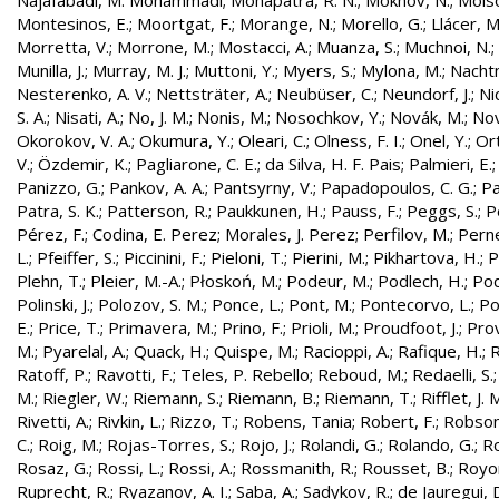
Najafabadi, M. Mohammadi
;
Mohapatra, R. N.
;
Mokhov, N.
;
Molso
Montesinos, E.
;
Moortgat, F.
;
Morange, N.
;
Morello, G.
;
Llácer, 
Morretta, V.
;
Morrone, M.
;
Mostacci, A.
;
Muanza, S.
;
Muchnoi, N.
;
Munilla, J.
;
Murray, M. J.
;
Muttoni, Y.
;
Myers, S.
;
Mylona, M.
;
Nachtm
Nesterenko, A. V.
;
Nettsträter, A.
;
Neubüser, C.
;
Neundorf, J.
;
Nic
S. A.
;
Nisati, A.
;
No, J. M.
;
Nonis, M.
;
Nosochkov, Y.
;
Novák, M.
;
Nov
Okorokov, V. A.
;
Okumura, Y.
;
Oleari, C.
;
Olness, F. I.
;
Onel, Y.
;
Ort
V.
;
Özdemir, K.
;
Pagliarone, C. E.
;
da Silva, H. F. Pais
;
Palmieri, E.
Panizzo, G.
;
Pankov, A. A.
;
Pantsyrny, V.
;
Papadopoulos, C. G.
;
Pa
Patra, S. K.
;
Patterson, R.
;
Paukkunen, H.
;
Pauss, F.
;
Peggs, S.
;
P
Pérez, F.
;
Codina, E. Perez
;
Morales, J. Perez
;
Perfilov, M.
;
Pern
L.
;
Pfeiffer, S.
;
Piccinini, F.
;
Pieloni, T.
;
Pierini, M.
;
Pikhartova, H.
;
P
Plehn, T.
;
Pleier, M.-A.
;
Płoskoń, M.
;
Podeur, M.
;
Podlech, H.
;
Pod
Polinski, J.
;
Polozov, S. M.
;
Ponce, L.
;
Pont, M.
;
Pontecorvo, L.
;
Po
E.
;
Price, T.
;
Primavera, M.
;
Prino, F.
;
Prioli, M.
;
Proudfoot, J.
;
Prov
M.
;
Pyarelal, A.
;
Quack, H.
;
Quispe, M.
;
Racioppi, A.
;
Rafique, H.
;
R
Ratoff, P.
;
Ravotti, F.
;
Teles, P. Rebello
;
Reboud, M.
;
Redaelli, S.
M.
;
Riegler, W.
;
Riemann, S.
;
Riemann, B.
;
Riemann, T.
;
Rifflet, J. 
Rivetti, A.
;
Rivkin, L.
;
Rizzo, T.
;
Robens, Tania
;
Robert, F.
;
Robson,
C.
;
Roig, M.
;
Rojas-Torres, S.
;
Rojo, J.
;
Rolandi, G.
;
Rolando, G.
;
Ro
Rosaz, G.
;
Rossi, L.
;
Rossi, A.
;
Rossmanith, R.
;
Rousset, B.
;
Royon
Ruprecht, R.
;
Ryazanov, A. I.
;
Saba, A.
;
Sadykov, R.
;
de Jauregui, 