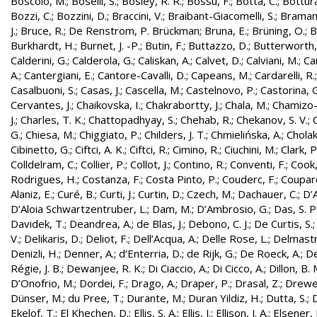
Boscolo, M.
;
Boselli, S.
;
Bosley, R. R.
;
Bossu, F.
;
Botta, C.
;
Bottura
Bozzi, C.
;
Bozzini, D.
;
Braccini, V.
;
Braibant-Giacomelli, S.
;
Bramant
J.
;
Bruce, R.
;
De Renstrom, P. Brückman
;
Bruna, E.
;
Brüning, O.
;
B
Burkhardt, H.
;
Burnet, J. -P.
;
Butin, F.
;
Buttazzo, D.
;
Butterworth,
Calderini, G.
;
Calderola, G.
;
Caliskan, A.
;
Calvet, D.
;
Calviani, M.
;
Cam
A.
;
Cantergiani, E.
;
Cantore-Cavalli, D.
;
Capeans, M.
;
Cardarelli, R.
Casalbuoni, S.
;
Casas, J.
;
Cascella, M.
;
Castelnovo, P.
;
Castorina, 
Cervantes, J.
;
Chaikovska, I.
;
Chakrabortty, J.
;
Chala, M.
;
Chamizo-
J.
;
Charles, T. K.
;
Chattopadhyay, S.
;
Chehab, R.
;
Chekanov, S. V.
;
G.
;
Chiesa, M.
;
Chiggiato, P.
;
Childers, J. T.
;
Chmielińska, A.
;
Cholak
Cibinetto, G.
;
Ciftci, A. K.
;
Ciftci, R.
;
Cimino, R.
;
Ciuchini, M.
;
Clark, P.
Colldelram, C.
;
Collier, P.
;
Collot, J.
;
Contino, R.
;
Conventi, F.
;
Cook,
Rodrigues, H.
;
Costanza, F.
;
Costa Pinto, P.
;
Couderc, F.
;
Coupard
Alaniz, E.
;
Curé, B.
;
Curti, J.
;
Curtin, D.
;
Czech, M.
;
Dachauer, C.
;
D’A
D’Aloia Schwartzentruber, L.
;
Dam, M.
;
D’Ambrosio, G.
;
Das, S. P
Davidek, T.
;
Deandrea, A.
;
de Blas, J.
;
Debono, C. J.
;
De Curtis, S.
V.
;
Delikaris, D.
;
Deliot, F.
;
Dell’Acqua, A.
;
Delle Rose, L.
;
Delmastr
Denizli, H.
;
Denner, A.
;
d’Enterria, D.
;
de Rijk, G.
;
De Roeck, A.
;
De
Régie, J. B.
;
Dewanjee, R. K.
;
Di Ciaccio, A.
;
Di Cicco, A.
;
Dillon, B. 
D’Onofrio, M.
;
Dordei, F.
;
Drago, A.
;
Draper, P.
;
Drasal, Z.
;
Drewe
Dünser, M.
;
du Pree, T.
;
Durante, M.
;
Duran Yildiz, H.
;
Dutta, S.
;
D
Ekelof, T.
;
El Khechen, D.
;
Ellis, S. A.
;
Ellis, J.
;
Ellison, J. A.
;
Elsener, 