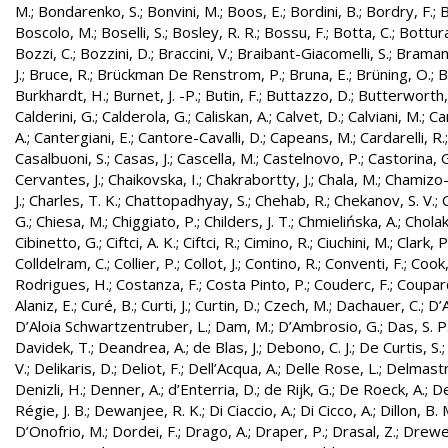
M.
;
Bondarenko, S.
;
Bonvini, M.
;
Boos, E.
;
Bordini, B.
;
Bordry, F.
;
B
Boscolo, M.
;
Boselli, S.
;
Bosley, R. R.
;
Bossu, F.
;
Botta, C.
;
Bottura
Bozzi, C.
;
Bozzini, D.
;
Braccini, V.
;
Braibant-Giacomelli, S.
;
Bramant
J.
;
Bruce, R.
;
Brückman De Renstrom, P.
;
Bruna, E.
;
Brüning, O.
;
B
Burkhardt, H.
;
Burnet, J. -P.
;
Butin, F.
;
Buttazzo, D.
;
Butterworth,
Calderini, G.
;
Calderola, G.
;
Caliskan, A.
;
Calvet, D.
;
Calviani, M.
;
Cam
A.
;
Cantergiani, E.
;
Cantore-Cavalli, D.
;
Capeans, M.
;
Cardarelli, R.
Casalbuoni, S.
;
Casas, J.
;
Cascella, M.
;
Castelnovo, P.
;
Castorina, 
Cervantes, J.
;
Chaikovska, I.
;
Chakrabortty, J.
;
Chala, M.
;
Chamizo-
J.
;
Charles, T. K.
;
Chattopadhyay, S.
;
Chehab, R.
;
Chekanov, S. V.
;
G.
;
Chiesa, M.
;
Chiggiato, P.
;
Childers, J. T.
;
Chmielińska, A.
;
Cholak
Cibinetto, G.
;
Ciftci, A. K.
;
Ciftci, R.
;
Cimino, R.
;
Ciuchini, M.
;
Clark, P.
Colldelram, C.
;
Collier, P.
;
Collot, J.
;
Contino, R.
;
Conventi, F.
;
Cook,
Rodrigues, H.
;
Costanza, F.
;
Costa Pinto, P.
;
Couderc, F.
;
Coupard
Alaniz, E.
;
Curé, B.
;
Curti, J.
;
Curtin, D.
;
Czech, M.
;
Dachauer, C.
;
D’A
D’Aloia Schwartzentruber, L.
;
Dam, M.
;
D’Ambrosio, G.
;
Das, S. P
Davidek, T.
;
Deandrea, A.
;
de Blas, J.
;
Debono, C. J.
;
De Curtis, S.
V.
;
Delikaris, D.
;
Deliot, F.
;
Dell’Acqua, A.
;
Delle Rose, L.
;
Delmastr
Denizli, H.
;
Denner, A.
;
d’Enterria, D.
;
de Rijk, G.
;
De Roeck, A.
;
De
Régie, J. B.
;
Dewanjee, R. K.
;
Di Ciaccio, A.
;
Di Cicco, A.
;
Dillon, B. 
D’Onofrio, M.
;
Dordei, F.
;
Drago, A.
;
Draper, P.
;
Drasal, Z.
;
Drewe