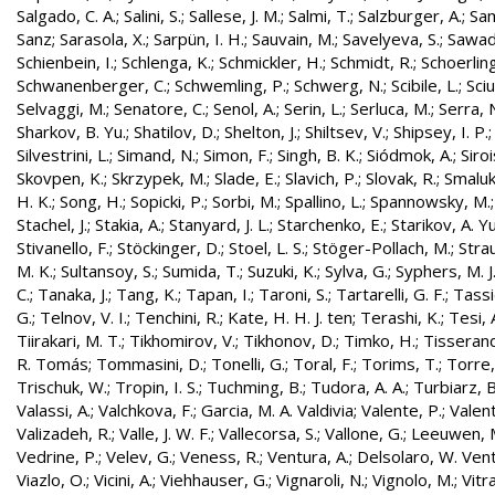
Salgado, C. A.
;
Salini, S.
;
Sallese, J. M.
;
Salmi, T.
;
Salzburger, A.
;
Sam
Sanz
;
Sarasola, X.
;
Sarpün, I. H.
;
Sauvain, M.
;
Savelyeva, S.
;
Sawad
Schienbein, I.
;
Schlenga, K.
;
Schmickler, H.
;
Schmidt, R.
;
Schoerling
Schwanenberger, C.
;
Schwemling, P.
;
Schwerg, N.
;
Scibile, L.
;
Sciu
Selvaggi, M.
;
Senatore, C.
;
Senol, A.
;
Serin, L.
;
Serluca, M.
;
Serra, 
Sharkov, B. Yu.
;
Shatilov, D.
;
Shelton, J.
;
Shiltsev, V.
;
Shipsey, I. P.
Silvestrini, L.
;
Simand, N.
;
Simon, F.
;
Singh, B. K.
;
Siódmok, A.
;
Siroi
Skovpen, K.
;
Skrzypek, M.
;
Slade, E.
;
Slavich, P.
;
Slovak, R.
;
Smaluk
H. K.
;
Song, H.
;
Sopicki, P.
;
Sorbi, M.
;
Spallino, L.
;
Spannowsky, M.
Stachel, J.
;
Stakia, A.
;
Stanyard, J. L.
;
Starchenko, E.
;
Starikov, A. Yu
Stivanello, F.
;
Stöckinger, D.
;
Stoel, L. S.
;
Stöger-Pollach, M.
;
Stra
M. K.
;
Sultansoy, S.
;
Sumida, T.
;
Suzuki, K.
;
Sylva, G.
;
Syphers, M. J
C.
;
Tanaka, J.
;
Tang, K.
;
Tapan, I.
;
Taroni, S.
;
Tartarelli, G. F.
;
Tassie
G.
;
Telnov, V. I.
;
Tenchini, R.
;
Kate, H. H. J. ten
;
Terashi, K.
;
Tesi, 
Tiirakari, M. T.
;
Tikhomirov, V.
;
Tikhonov, D.
;
Timko, H.
;
Tisserand
R. Tomás
;
Tommasini, D.
;
Tonelli, G.
;
Toral, F.
;
Torims, T.
;
Torre,
Trischuk, W.
;
Tropin, I. S.
;
Tuchming, B.
;
Tudora, A. A.
;
Turbiarz, B
Valassi, A.
;
Valchkova, F.
;
Garcia, M. A. Valdivia
;
Valente, P.
;
Valent
Valizadeh, R.
;
Valle, J. W. F.
;
Vallecorsa, S.
;
Vallone, G.
;
Leeuwen, 
Vedrine, P.
;
Velev, G.
;
Veness, R.
;
Ventura, A.
;
Delsolaro, W. Vent
Viazlo, O.
;
Vicini, A.
;
Viehhauser, G.
;
Vignaroli, N.
;
Vignolo, M.
;
Vitr