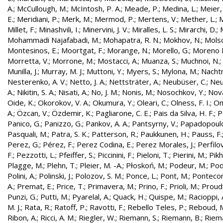
A.
;
McCullough, M.
;
McIntosh, P. A.
;
Meade, P.
;
Medina, L.
;
Meier,
E.
;
Meridiani, P.
;
Merk, M.
;
Mermod, P.
;
Mertens, V.
;
Mether, L.
;
M
Millet, F.
;
Minashvili, I.
;
Minervini, J. V.
;
Miralles, L. S.
;
Mirarchi, D.
;
Mohammadi Najafabadi, M.
;
Mohapatra, R. N.
;
Mokhov, N.
;
Molso
Montesinos, E.
;
Moortgat, F.
;
Morange, N.
;
Morello, G.
;
Moreno L
Morretta, V.
;
Morrone, M.
;
Mostacci, A.
;
Muanza, S.
;
Muchnoi, N.
;
Munilla, J.
;
Murray, M. J.
;
Muttoni, Y.
;
Myers, S.
;
Mylona, M.
;
Nachtm
Nesterenko, A. V.
;
Netto, J. A.
;
Nettsträter, A.
;
Neubüser, C.
;
Neu
A.
;
Nikitin, S. A.
;
Nisati, A.
;
No, J. M.
;
Nonis, M.
;
Nosochkov, Y.
;
Nová
Oide, K.
;
Okorokov, V. A.
;
Okumura, Y.
;
Oleari, C.
;
Olness, F. I.
;
On
A.
;
Özcan, V.
;
Özdemir, K.
;
Pagliarone, C. E.
;
Pais da Silva, H. F.
;
P
Panico, G.
;
Panizzo, G.
;
Pankov, A. A.
;
Pantsyrny, V.
;
Papadopoulo
Pasquali, M.
;
Patra, S. K.
;
Patterson, R.
;
Paukkunen, H.
;
Pauss, F.
Perez, G.
;
Pérez, F.
;
Perez Codina, E.
;
Perez Morales, J.
;
Perfilo
F.
;
Pezzotti, L.
;
Pfeiffer, S.
;
Piccinini, F.
;
Pieloni, T.
;
Pierini, M.
;
Pikh
Plagge, M.
;
Plehn, T.
;
Pleier, M. -A.
;
Płoskoń, M.
;
Podeur, M.
;
Pod
Polini, A.
;
Polinski, J.
;
Polozov, S. M.
;
Ponce, L.
;
Pont, M.
;
Pontecor
A.
;
Premat, E.
;
Price, T.
;
Primavera, M.
;
Prino, F.
;
Prioli, M.
;
Proudf
Punzi, G.
;
Putti, M.
;
Pyarelal, A.
;
Quack, H.
;
Quispe, M.
;
Racioppi, 
M. J.
;
Rata, R.
;
Ratoff, P.
;
Ravotti, F.
;
Rebello Teles, P.
;
Reboud, 
Ribon, A.
;
Ricci, A. M.
;
Riegler, W.
;
Riemann, S.
;
Riemann, B.
;
Riema