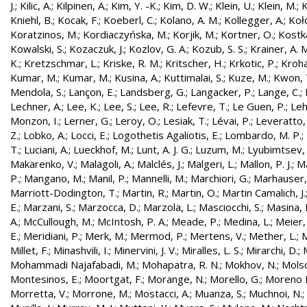
J.
;
Kilic, A.
;
Kilpinen, A.
;
Kim, Y. -K.
;
Kim, D. W.
;
Klein, U.
;
Klein, M.
;
K
Kniehl, B.
;
Kocak, F.
;
Koeberl, C.
;
Kolano, A. M.
;
Kollegger, A.
;
Koło
Koratzinos, M.
;
Kordiaczyńska, M.
;
Korjik, M.
;
Kortner, O.
;
Kostka
Kowalski, S.
;
Kozaczuk, J.
;
Kozlov, G. A.
;
Kozub, S. S.
;
Krainer, A. 
K.
;
Kretzschmar, L.
;
Kriske, R. M.
;
Kritscher, H.
;
Krkotic, P.
;
Kroha
Kumar, M.
;
Kumar, M.
;
Kusina, A.
;
Kuttimalai, S.
;
Kuze, M.
;
Kwon, 
Mendola, S.
;
Lançon, E.
;
Landsberg, G.
;
Langacker, P.
;
Lange, C.
;
Lechner, A.
;
Lee, K.
;
Lee, S.
;
Lee, R.
;
Lefevre, T.
;
Le Guen, P.
;
Leh
Monzon, I.
;
Lerner, G.
;
Leroy, O.
;
Lesiak, T.
;
Lévai, P.
;
Leveratto,
Z.
;
Lobko, A.
;
Locci, E.
;
Logothetis Agaliotis, E.
;
Lombardo, M. P.
;
T.
;
Luciani, A.
;
Lueckhof, M.
;
Lunt, A. J. G.
;
Luzum, M.
;
Lyubimtsev, 
Makarenko, V.
;
Malagoli, A.
;
Malclés, J.
;
Malgeri, L.
;
Mallon, P. J.
;
Ma
P.
;
Mangano, M.
;
Manil, P.
;
Mannelli, M.
;
Marchiori, G.
;
Marhauser,
Marriott-Dodington, T.
;
Martin, R.
;
Martin, O.
;
Martin Camalich, J.
E.
;
Marzani, S.
;
Marzocca, D.
;
Marzola, L.
;
Masciocchi, S.
;
Masina, I
A.
;
McCullough, M.
;
McIntosh, P. A.
;
Meade, P.
;
Medina, L.
;
Meier,
E.
;
Meridiani, P.
;
Merk, M.
;
Mermod, P.
;
Mertens, V.
;
Mether, L.
;
M
Millet, F.
;
Minashvili, I.
;
Minervini, J. V.
;
Miralles, L. S.
;
Mirarchi, D.
;
Mohammadi Najafabadi, M.
;
Mohapatra, R. N.
;
Mokhov, N.
;
Molso
Montesinos, E.
;
Moortgat, F.
;
Morange, N.
;
Morello, G.
;
Moreno L
Morretta, V.
;
Morrone, M.
;
Mostacci, A.
;
Muanza, S.
;
Muchnoi, N.
;