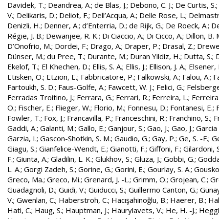
Davidek, T.
;
Deandrea, A.
;
de Blas, J.
;
Debono, C. J.
;
De Curtis, S.
V.
;
Delikaris, D.
;
Deliot, F.
;
Dell’Acqua, A.
;
Delle Rose, L.
;
Delmastr
Denizli, H.
;
Denner, A.
;
d’Enterria, D.
;
de Rijk, G.
;
De Roeck, A.
;
De
Régie, J. B.
;
Dewanjee, R. K.
;
Di Ciaccio, A.
;
Di Cicco, A.
;
Dillon, B. 
D’Onofrio, M.
;
Dordei, F.
;
Drago, A.
;
Draper, P.
;
Drasal, Z.
;
Drewe
Dünser, M.
;
du Pree, T.
;
Durante, M.
;
Duran Yildiz, H.
;
Dutta, S.
;
D
Ekelof, T.
;
El Khechen, D.
;
Ellis, S. A.
;
Ellis, J.
;
Ellison, J. A.
;
Elsener, 
Etisken, O.
;
Etzion, E.
;
Fabbricatore, P.
;
Falkowski, A.
;
Falou, A.
;
Fa
Fartoukh, S. D.
;
Faus-Golfe, A.
;
Fawcett, W. J.
;
Felici, G.
;
Felsberge
Ferradas Troitino, J.
;
Ferrara, G.
;
Ferrari, R.
;
Ferreira, L.
;
Ferreira
O.
;
Fischer, E.
;
Flieger, W.
;
Florio, M.
;
Fonnesu, D.
;
Fontanesi, E.
;
Fowler, T.
;
Fox, J.
;
Francavilla, P.
;
Franceschini, R.
;
Franchino, S.
;
F
Gaddi, A.
;
Galanti, M.
;
Gallo, E.
;
Ganjour, S.
;
Gao, J.
;
Gao, J.
;
Garcia 
Garzia, I.
;
Gascon-Shotkin, S. M.
;
Gaudio, G.
;
Gay, P.
;
Ge, S. -F.
;
G
Giagu, S.
;
Gianfelice-Wendt, E.
;
Gianotti, F.
;
Giffoni, F.
;
Gilardoni, S
F.
;
Giunta, A.
;
Gladilin, L. K.
;
Glukhov, S.
;
Gluza, J.
;
Gobbi, G.
;
Godda
L. A.
;
Gorgi Zadeh, S.
;
Gorine, G.
;
Gorini, E.
;
Gourlay, S. A.
;
Gouskos
Greco, Ma.
;
Greco, Mi.
;
Grenard, J. -L.
;
Grimm, O.
;
Grojean, C.
;
Gr
Guadagnoli, D.
;
Guidi, V.
;
Guiducci, S.
;
Guillermo Canton, G.
;
Günay
V.
;
Gwenlan, C.
;
Haberstroh, C.
;
Hacışahinoğlu, B.
;
Haerer, B.
;
Hah
Hati, C.
;
Haug, S.
;
Hauptman, J.
;
Haurylavets, V.
;
He, H. -J.
;
Heggli