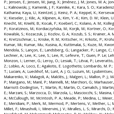
P.
;
Jensen, E.
;
Jensen, M.
;
Jiang, X.
;
Jiménez, J. M.
;
Jones, M. A.
;
Jon
L.
;
Kalinowski, J.
;
Kamenik, J. F.
;
Kannike, K.
;
Kara, S. O.
;
Karadeniz
Katharina
;
Kaya, U.
;
Keintzel, J.
;
Keinz, P. A.
;
Keppel, K.
;
Kersevan
V.
;
Kieseler, J.
;
Kilic, A.
;
Kilpinen, A.
;
Kim, Y.-K.
;
Kim, D. W.
;
Klein, U
Knecht, M.
;
Kniehl, B.
;
Kocak, F.
;
Koeberl, C.
;
Kolano, A. M.
;
Kolleg
P.
;
Koratzinos, M.
;
Kordiaczyńska, M.
;
Korjik, M.
;
Kortner, O.
;
Kos
Kowalski, S.
;
Kozaczuk, J.
;
Kozlov, G. A.
;
Kozub, S. S.
;
Krainer, A. 
K.
;
Kretzschmar, L.
;
Kriske, R. M.
;
Kritscher, H.
;
Krkotic, P.
;
Kroha
Kumar, Mi.
;
Kumar, Mu.
;
Kusina, A.
;
Kuttimalai, S.
;
Kuze, M.
;
Kwon,
Mendola, S.
;
Lançon, E.
;
Landsberg, G.
;
Langacker, P.
;
Lange, C.
;
Lechner, A.
;
Lee, K.
;
Lee, S.
;
Lee, R.
;
Lefevre, T.
;
Guen, P. Le
;
Leh
Monzon, I.
;
Lerner, G.
;
Leroy, O.
;
Lesiak, T.
;
Lévai, P.
;
Leveratto,
Z.
;
Lobko, A.
;
Locci, E.
;
Agaliotis, E. Logothetis
;
Lombardo, M. P.
;
T.
;
Luciani, A.
;
Lueckhof, M.
;
Lunt, A. J. G.
;
Luzum, M.
;
Lyubimtsev, 
Makarenko, V.
;
Malagoli, A.
;
Malclés, J.
;
Malgeri, L.
;
Mallon, P. J.
;
Ma
P.
;
Mangano, M.
;
Manil, P.
;
Mannelli, M.
;
Marchiori, G.
;
Marhauser,
Marriott-Dodington, T.
;
Martin, R.
;
Martin, O.
;
Camalich, J. Martin
E.
;
Marzani, S.
;
Marzocca, D.
;
Marzola, L.
;
Masciocchi, S.
;
Masina, I
A.
;
McCullough, M.
;
McIntosh, P. A.
;
Meade, P.
;
Medina, L.
;
Meier,
E.
;
Meridiani, P.
;
Merk, M.
;
Mermod, P.
;
Mertens, V.
;
Mether, L.
;
M
Millet, F.
;
Minashvili, I.
;
Minervini, J. V.
;
Miralles, L. S.
;
Mirarchi, D.
;