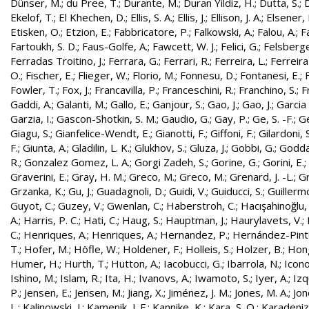
Dünser, M.
;
du Pree, T.
;
Durante, M.
;
Duran Yildiz, H.
;
Dutta, S.
;
D
Ekelof, T.
;
El Khechen, D.
;
Ellis, S. A.
;
Ellis, J.
;
Ellison, J. A.
;
Elsener, 
Etisken, O.
;
Etzion, E.
;
Fabbricatore, P.
;
Falkowski, A.
;
Falou, A.
;
Fa
Fartoukh, S. D.
;
Faus-Golfe, A.
;
Fawcett, W. J.
;
Felici, G.
;
Felsberge
Ferradas Troitino, J.
;
Ferrara, G.
;
Ferrari, R.
;
Ferreira, L.
;
Ferreira
O.
;
Fischer, E.
;
Flieger, W.
;
Florio, M.
;
Fonnesu, D.
;
Fontanesi, E.
;
Fowler, T.
;
Fox, J.
;
Francavilla, P.
;
Franceschini, R.
;
Franchino, S.
;
F
Gaddi, A.
;
Galanti, M.
;
Gallo, E.
;
Ganjour, S.
;
Gao, J.
;
Gao, J.
;
Garcia 
Garzia, I.
;
Gascon-Shotkin, S. M.
;
Gaudio, G.
;
Gay, P.
;
Ge, S. -F.
;
G
Giagu, S.
;
Gianfelice-Wendt, E.
;
Gianotti, F.
;
Giffoni, F.
;
Gilardoni, S
F.
;
Giunta, A.
;
Gladilin, L. K.
;
Glukhov, S.
;
Gluza, J.
;
Gobbi, G.
;
Godda
R.
;
Gonzalez Gomez, L. A.
;
Gorgi Zadeh, S.
;
Gorine, G.
;
Gorini, E.
;
Graverini, E.
;
Gray, H. M.
;
Greco, M.
;
Greco, M.
;
Grenard, J. -L.
;
G
Grzanka, K.
;
Gu, J.
;
Guadagnoli, D.
;
Guidi, V.
;
Guiducci, S.
;
Guillerm
Guyot, C.
;
Guzey, V.
;
Gwenlan, C.
;
Haberstroh, C.
;
Hacışahinoğlu,
A.
;
Harris, P. C.
;
Hati, C.
;
Haug, S.
;
Hauptman, J.
;
Haurylavets, V.
;
C.
;
Henriques, A.
;
Henriques, A.
;
Hernandez, P.
;
Hernández-Pinto,
T.
;
Hofer, M.
;
Höfle, W.
;
Holdener, F.
;
Holleis, S.
;
Holzer, B.
;
Hong
Humer, H.
;
Hurth, T.
;
Hutton, A.
;
Iacobucci, G.
;
Ibarrola, N.
;
Icon
Ishino, M.
;
Islam, R.
;
Ita, H.
;
Ivanovs, A.
;
Iwamoto, S.
;
Iyer, A.
;
Izq
P.
;
Jensen, E.
;
Jensen, M.
;
Jiang, X.
;
Jiménez, J. M.
;
Jones, M. A.
;
Jon
L.
;
Kalinowski, J.
;
Kamenik, J. F.
;
Kannike, K.
;
Kara, S. O.
;
Karadeniz