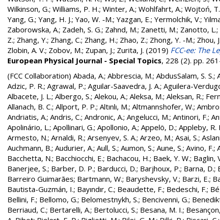
Wilkinson, G.
;
Williams, P. H.
;
Winter, A.
;
Wohlfahrt, A.
;
Wojtoń, T.
Yang, G.
;
Yang, H. J.
;
Yao, W. -M.
;
Yazgan, E.
;
Yermolchik, V.
;
Yilma
Zaborowska, A.
;
Zadeh, S. G.
;
Zahnd, M.
;
Zanetti, M.
;
Zanotto, L.
;
Z.
;
Zhang, Y.
;
Zhang, C.
;
Zhang, H.
;
Zhao, Z.
;
Zhong, Y. -M.
;
Zhou, J
Zlobin, A. V.
;
Zobov, M.
;
Zupan, J.
;
Zurita, J.
(2019)
FCC-ee: The Le
European Physical Journal - Special Topics
, 228 (2). pp. 2
(FCC Collaboration)
Abada, A.
;
Abbrescia, M.
;
AbdusSalam, S. S.
;
Adzic, P. R.
;
Agrawal, P.
;
Aguilar-Saavedra, J. A.
;
Aguilera-Verdugo, 
Albacete, J. L.
;
Albergo, S.
;
Alekou, A.
;
Aleksa, M.
;
Aleksan, R.
;
Fer
Allanach, B. C.
;
Allport, P. P.
;
Altınlı, M.
;
Altmannshofer, W.
;
Ambros
Andriatis, A.
;
Andris, C.
;
Andronic, A.
;
Angelucci, M.
;
Antinori, F.
;
An
Apolinário, L.
;
Apollinari, G.
;
Apollonio, A.
;
Appelö, D.
;
Appleby, R. 
Armesto, N.
;
Arnaldi, R.
;
Arsenyev, S. A.
;
Arzeo, M.
;
Asai, S.
;
Aslan
Auchmann, B.
;
Audurier, A.
;
Aull, S.
;
Aumon, S.
;
Aune, S.
;
Avino, F.
;
Bacchetta, N.
;
Bacchiocchi, E.
;
Bachacou, H.
;
Baek, Y. W.
;
Baglin, 
Banerjee, S.
;
Barber, D. P.
;
Barducci, D.
;
Barjhoux, P.
;
Barna, D.
;
Barreiro Guimarães
;
Bartmann, W.
;
Baryshevsky, V.
;
Barzi, E.
;
Ba
Bautista-Guzmán, I.
;
Bayındır, C.
;
Beaudette, F.
;
Bedeschi, F.
;
Bé
Bellini, F.
;
Bellomo, G.
;
Belomestnykh, S.
;
Bencivenni, G.
;
Benedikt
Berriaud, C.
;
Bertarelli, A.
;
Bertolucci, S.
;
Besana, M. I.
;
Besançon,