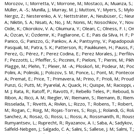
Morozov, I.
;
Morretta, V.
;
Morrone, M.
;
Mostacci, A.
;
Muanza, S.
;
Müller, A. -S.
;
Munilla, J.
;
Murray, M. J.
;
Muttoni, Y.
;
Myers, S.
;
Mylo
Nergiz, Z.
;
Nesterenko, A. V.
;
Nettsträter, A.
;
Neubüser, C.
;
Neun
A.
;
Nikitin, S. A.
;
Nisati, A.
;
No, J. M.
;
Nonis, M.
;
Nosochkov, Y.
;
Nová
Oide, K.
;
Okorokov, V. A.
;
Okumura, Y.
;
Oleari, C.
;
Olness, F. I.
;
On
A.
;
Özcan, V.
;
Özdemir, K.
;
Pagliarone, C. E.
;
Pais da Silva, H. F.
;
P
Panico, G.
;
Panizzo, G.
;
Pankov, A. A.
;
Pantsyrny, V.
;
Papadopoulo
Pasquali, M.
;
Patra, S. K.
;
Patterson, R.
;
Paukkunen, H.
;
Pauss, F.
Perez, G.
;
Pérez, F.
;
Perez Codina, E.
;
Perez Morales, J.
;
Perfilo
F.
;
Pezzotti, L.
;
Pfeiffer, S.
;
Piccinini, F.
;
Pieloni, T.
;
Pierini, M.
;
Pikh
Plagge, M.
;
Plehn, T.
;
Pleier, M. -A.
;
Płoskoń, M.
;
Podeur, M.
;
Pod
Polini, A.
;
Polinski, J.
;
Polozov, S. M.
;
Ponce, L.
;
Pont, M.
;
Pontecor
A.
;
Premat, E.
;
Price, T.
;
Primavera, M.
;
Prino, F.
;
Prioli, M.
;
Proudf
Punzi, G.
;
Putti, M.
;
Pyarelal, A.
;
Quack, H.
;
Quispe, M.
;
Racioppi, 
M. J
;
Rata, R.
;
Ratoff, P.
;
Ravotti, F.
;
Rebello Teles, P.
;
Reboud, M
Ribon, A.
;
Ricci, A. M.
;
Riegler, W.
;
Riemann, S.
;
Riemann, B.
;
Riema
Risselada, T.
;
Rivetti, A.
;
Rivkin, L.
;
Rizzo, T.
;
Robens, T.
;
Robert, 
M.
;
Rogan, C.
;
Roig, M.
;
Rojas-Torres, S.
;
Rojo, J.
;
Rolandi, G.
;
Rol
Sanchez, A.
;
Rosaz, G.
;
Rossi, L.
;
Rossi, A.
;
Rossmanith, R.
;
Rouss
Rumyantsev, L.
;
Ruprecht, R.
;
Ryazanov, A. I.
;
Saba, A.
;
Sadykov, 
Salfeld-Nebgen, J.
;
Salgado, C. A.
;
Salini, S.
;
Sallese, J. M.
;
Salmi, T.