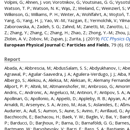
Volpini, G.
;
Ahnen, J. von
;
Vorotnikov, G.
;
Voutsinas, G. G.
;
Vysotsk
Watson, T. P.
;
Watson, N. K.
;
Wa̧s, Z.
;
Weiland, C.
;
Weinzierl, S.
;
W
Wilkinson, G.
;
Williams, P. H.
;
Winter, A.
;
Wohlfahrt, A.
;
Wojtoń, T.
Yang, G.
;
Yang, H. J.
;
Yao, W.-M.
;
Yazgan, E.
;
Yermolchik, V.
;
Yilma
Zaborowska, A.
;
Zadeh, S. G.
;
Zahnd, M.
;
Zanetti, M.
;
Zanotto, L.
;
Z.
;
Zhang, Y.
;
Zhang, C.
;
Zhang, H.
;
Zhao, Z.
;
Zhong, Y.-M.
;
Zhou, J.
Zlobin, A. V.
;
Zobov, M.
;
Zupan, J.
;
Zurita, J.
(2019)
FCC Physics Op
European Physical Journal C: Particles and Fields
, 79 (6). 
Report
Abada, A.
;
Abbrescia, M.
;
AbdusSalam, S. S.
;
Abdyukhanov, I.
;
Abe
Agrawal, P.
;
Aguilar-Saavedra, J. A.
;
Aguilera-Verdugo, J. J.
;
Aiba, 
Albergo, S.
;
Alekou, A.
;
Aleksa, M.
;
Aleksan, R.
;
Alemany Fernandez
Allport, P. P.
;
Altınlı, M.
;
Altmannshofer, W.
;
Ambrosio, G.
;
Amorim
Andris, C.
;
Andronic, A.
;
Angelucci, M.
;
Antinori, F.
;
Antipov, S. A.
;
A
Apollinari, G.
;
Apollonio, A.
;
Appelö, D.
;
Appleby, R. B.
;
Apyan, A.
;
A
Arnaldi, R.
;
Arsenyev, S. A.
;
Arzeo, M.
;
Asai, S.
;
Aslanides, E.
;
Aßma
Audurier, A.
;
Aull, S.
;
Aumon, S.
;
Aune, S.
;
Avino, F.
;
Avrillaud, G.
;
Ay
Bacchiocchi, E.
;
Bachacou, H.
;
Baek, Y. W.
;
Baglin, V.
;
Bai, Y.
;
Baird
P.
;
Barducci, D.
;
Barjhoux, P.
;
Barna, D.
;
Barnaföldi, G. G.
;
Barnes, 
Bartmann, W.
;
Baryshevsky, V.
;
Barzi, E.
;
Bass, S. A.
;
Bastianin, A