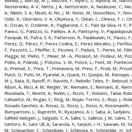
Munilla, J.
;
Murray, M. J.
;
Muttoni, Y.
;
Myers, S.
;
Mylona, M.
;
Nachtm
Nesterenko, A. V.
;
Netto, J. A.
;
Nettsträter, A.
;
Neubüser, C.
;
Neu
A.
;
Nikitin, S. A.
;
Nisati, A.
;
No, J. M.
;
Nonis, M.
;
Nosochkov, Y.
;
Nová
Oide, K.
;
Okorokov, V. A.
;
Okumura, Y.
;
Oleari, C.
;
Olness, F. I.
;
On
A.
;
Özcan, V.
;
Özdemir, K.
;
Pagliarone, C. E.
;
Pais da Silva, H. F.
;
P
Panico, G.
;
Panizzo, G.
;
Pankov, A. A.
;
Pantsyrny, V.
;
Papadopoulo
Pasquali, M.
;
Patra, S. K.
;
Patterson, R.
;
Paukkunen, H.
;
Pauss, F.
Perez, G.
;
Pérez, F.
;
Perez Codina, E.
;
Perez Morales, J.
;
Perfilo
F.
;
Pezzotti, L.
;
Pfeiffer, S.
;
Piccinini, F.
;
Pieloni, T.
;
Pierini, M.
;
Pikh
Plagge, M.
;
Plehn, T.
;
Pleier, M. -A.
;
Płoskoń, M.
;
Podeur, M.
;
Pod
Polini, A.
;
Polinski, J.
;
Polozov, S. M.
;
Ponce, L.
;
Pont, M.
;
Pontecor
A.
;
Premat, E.
;
Price, T.
;
Primavera, M.
;
Prino, F.
;
Prioli, M.
;
Proudf
Punzi, G.
;
Putti, M.
;
Pyarelal, A.
;
Quack, H.
;
Quispe, M.
;
Racioppi, 
M. J.
;
Rata, R.
;
Ratoff, P.
;
Ravotti, F.
;
Rebello Teles, P.
;
Reboud, 
Ribon, A.
;
Ricci, A. M.
;
Riegler, W.
;
Riemann, S.
;
Riemann, B.
;
Riema
Risselada, T.
;
Rivetti, A.
;
Rivkin, L.
;
Rizzo, T.
;
Robens, Tania
;
Robe
Cahuantzi, M.
;
Rogan, C.
;
Roig, M.
;
Rojas-Torres, S.
;
Rojo, J.
;
Rola
Rosado Sanchez, A.
;
Rosaz, G.
;
Rossi, L.
;
Rossi, A.
;
Rossmanith, 
Rumyantsev, L.
;
Ruprecht, R.
;
Ryazanov, A. I.
;
Saba, A.
;
Sadykov, 
Salfeld-Nebgen, J.
;
Salgado, C. A.
;
Salini, S.
;
Sallese, J. M.
;
Salmi, T.
Santoro, R.
;
Sanz Ull, A.
;
Sarasola, X.
;
Sarpün, I. H.
;
Sauvain, M.
;
Sa
M.
;
Scheuerlein, C.
;
Schienbein, I.
;
Schlenga, K.
;
Schmickler, H.
;
Sch