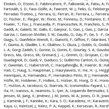
Etisken, O.
;
Etzion, E.
;
Fabbricatore, P.
;
Falkowski, A.
;
Falou, A.
;
Fa
Fartoukh, S. D.
;
Faus-Golfe, A.
;
Fawcett, W. J.
;
Felici, G.
;
Felsberge
Ferradas Troitino, J.
;
Ferrara, G.
;
Ferrari, R.
;
Ferreira, L.
;
Ferreira
O.
;
Fischer, E.
;
Flieger, W.
;
Florio, M.
;
Fonnesu, D.
;
Fontanesi, E.
;
Fowler, T.
;
Fox, J.
;
Francavilla, P.
;
Franceschini, R.
;
Franchino, S.
;
F
Gaddi, A.
;
Galanti, M.
;
Gallo, E.
;
Ganjour, S.
;
Gao, J.
;
Gao, J.
;
Garcia 
Garzia, I.
;
Gascon-Shotkin, S. M.
;
Gaudio, G.
;
Gay, P.
;
Ge, S. -F.
;
G
Giagu, S.
;
Gianfelice-Wendt, E.
;
Gianotti, F.
;
Giffoni, F.
;
Gilardoni, S
F.
;
Giunta, A.
;
Gladilin, L. K.
;
Glukhov, S.
;
Gluza, J.
;
Gobbi, G.
;
Godda
L. A.
;
Gorgi Zadeh, S.
;
Gorine, G.
;
Gorini, E.
;
Gourlay, S. A.
;
Gouskos
Greco, Ma.
;
Greco, Mi.
;
Grenard, J. -L.
;
Grimm, O.
;
Grojean, C.
;
Gr
Guadagnoli, D.
;
Guidi, V.
;
Guiducci, S.
;
Guillermo Canton, G.
;
Günay
V.
;
Gwenlan, C.
;
Haberstroh, C.
;
Hacışahinoğlu, B.
;
Haerer, B.
;
Hah
Hati, C.
;
Haug, S.
;
Hauptman, J.
;
Haurylavets, V.
;
He, H. -J.
;
Heggli
Henriques, A.
;
Hernandez, P.
;
Hernández-Pinto, R. J.
;
Hernandez
Höfle, W.
;
Holdener, F.
;
Holleis, S.
;
Holzer, B.
;
Hong, D. K.
;
Honor
T.
;
Hutton, A.
;
Iacobucci, G.
;
Ibarrola, N.
;
Iconomidou-Fayard, L.
;
Ita, H.
;
Ivanovs, A.
;
Iwamoto, S.
;
Iyer, A.
;
Izquierdo Bermudez, S
Jensen, M.
;
Jiang, X.
;
Jiménez, J. M.
;
Jones, M. A.
;
Jones, O. R.
;
Jowe
J.
;
Kamenik, J. F.
;
Kannike, K.
;
Kara, S. O.
;
Karadeniz, H.
;
Karaventz
Kaya, U.
;
Keintzel, J.
;
Keinz, P. A.
;
Keppel, K.
;
Kersevan, R.
;
Kersh