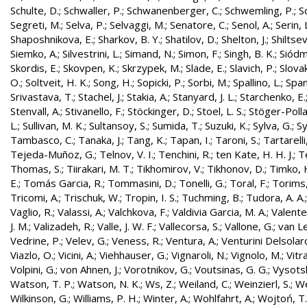
Schulte, D.
;
Schwaller, P.
;
Schwanenberger, C.
;
Schwemling, P.
;
S
Segreti, M.
;
Selva, P.
;
Selvaggi, M.
;
Senatore, C.
;
Senol, A.
;
Serin, 
Shaposhnikova, E.
;
Sharkov, B. Y.
;
Shatilov, D.
;
Shelton, J.
;
Shiltsev
Siemko, A.
;
Silvestrini, L.
;
Simand, N.
;
Simon, F.
;
Singh, B. K.
;
Siódm
Skordis, E.
;
Skovpen, K.
;
Skrzypek, M.
;
Slade, E.
;
Slavich, P.
;
Slovak
O.
;
Soltveit, H. K.
;
Song, H.
;
Sopicki, P.
;
Sorbi, M.
;
Spallino, L.
;
Spa
Srivastava, T.
;
Stachel, J.
;
Stakia, A.
;
Stanyard, J. L.
;
Starchenko, E.
Stenvall, A.
;
Stivanello, F.
;
Stöckinger, D.
;
Stoel, L. S.
;
Stöger-Polla
L.
;
Sullivan, M. K.
;
Sultansoy, S.
;
Sumida, T.
;
Suzuki, K.
;
Sylva, G.
;
Sy
Tambasco, C.
;
Tanaka, J.
;
Tang, K.
;
Tapan, I.
;
Taroni, S.
;
Tartarelli
Tejeda-Muñoz, G.
;
Telnov, V. I.
;
Tenchini, R.
;
ten Kate, H. H. J.
;
T
Thomas, S.
;
Tiirakari, M. T.
;
Tikhomirov, V.
;
Tikhonov, D.
;
Timko, 
E.
;
Tomás Garcia, R.
;
Tommasini, D.
;
Tonelli, G.
;
Toral, F.
;
Torims,
Tricomi, A.
;
Trischuk, W.
;
Tropin, I. S.
;
Tuchming, B.
;
Tudora, A. A.
Vaglio, R.
;
Valassi, A.
;
Valchkova, F.
;
Valdivia Garcia, M. A.
;
Valente
J. M.
;
Valizadeh, R.
;
Valle, J. W. F.
;
Vallecorsa, S.
;
Vallone, G.
;
van L
Vedrine, P.
;
Velev, G.
;
Veness, R.
;
Ventura, A.
;
Venturini Delsolar
Viazlo, O.
;
Vicini, A.
;
Viehhauser, G.
;
Vignaroli, N.
;
Vignolo, M.
;
Vitr
Volpini, G.
;
von Ahnen, J.
;
Vorotnikov, G.
;
Voutsinas, G. G.
;
Vysotsk
Watson, T. P.
;
Watson, N. K.
;
Ws, Z.
;
Weiland, C.
;
Weinzierl, S.
;
We
Wilkinson, G.
;
Williams, P. H.
;
Winter, A.
;
Wohlfahrt, A.
;
Wojtoń, T.