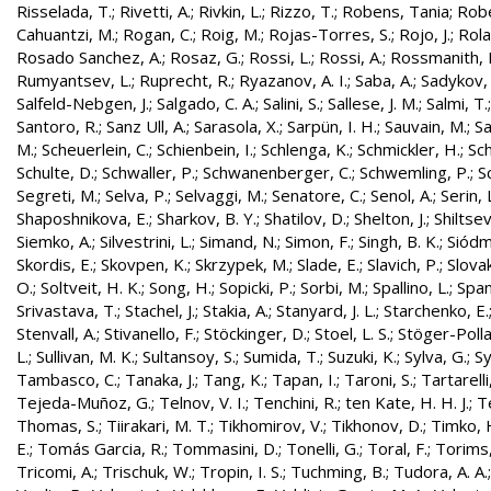
Risselada, T.
;
Rivetti, A.
;
Rivkin, L.
;
Rizzo, T.
;
Robens, Tania
;
Robe
Cahuantzi, M.
;
Rogan, C.
;
Roig, M.
;
Rojas-Torres, S.
;
Rojo, J.
;
Rola
Rosado Sanchez, A.
;
Rosaz, G.
;
Rossi, L.
;
Rossi, A.
;
Rossmanith, 
Rumyantsev, L.
;
Ruprecht, R.
;
Ryazanov, A. I.
;
Saba, A.
;
Sadykov, 
Salfeld-Nebgen, J.
;
Salgado, C. A.
;
Salini, S.
;
Sallese, J. M.
;
Salmi, T.
Santoro, R.
;
Sanz Ull, A.
;
Sarasola, X.
;
Sarpün, I. H.
;
Sauvain, M.
;
Sa
M.
;
Scheuerlein, C.
;
Schienbein, I.
;
Schlenga, K.
;
Schmickler, H.
;
Sch
Schulte, D.
;
Schwaller, P.
;
Schwanenberger, C.
;
Schwemling, P.
;
S
Segreti, M.
;
Selva, P.
;
Selvaggi, M.
;
Senatore, C.
;
Senol, A.
;
Serin, 
Shaposhnikova, E.
;
Sharkov, B. Y.
;
Shatilov, D.
;
Shelton, J.
;
Shiltsev
Siemko, A.
;
Silvestrini, L.
;
Simand, N.
;
Simon, F.
;
Singh, B. K.
;
Siódm
Skordis, E.
;
Skovpen, K.
;
Skrzypek, M.
;
Slade, E.
;
Slavich, P.
;
Slovak
O.
;
Soltveit, H. K.
;
Song, H.
;
Sopicki, P.
;
Sorbi, M.
;
Spallino, L.
;
Spa
Srivastava, T.
;
Stachel, J.
;
Stakia, A.
;
Stanyard, J. L.
;
Starchenko, E.
Stenvall, A.
;
Stivanello, F.
;
Stöckinger, D.
;
Stoel, L. S.
;
Stöger-Polla
L.
;
Sullivan, M. K.
;
Sultansoy, S.
;
Sumida, T.
;
Suzuki, K.
;
Sylva, G.
;
Sy
Tambasco, C.
;
Tanaka, J.
;
Tang, K.
;
Tapan, I.
;
Taroni, S.
;
Tartarelli
Tejeda-Muñoz, G.
;
Telnov, V. I.
;
Tenchini, R.
;
ten Kate, H. H. J.
;
T
Thomas, S.
;
Tiirakari, M. T.
;
Tikhomirov, V.
;
Tikhonov, D.
;
Timko, 
E.
;
Tomás Garcia, R.
;
Tommasini, D.
;
Tonelli, G.
;
Toral, F.
;
Torims,
Tricomi, A.
;
Trischuk, W.
;
Tropin, I. S.
;
Tuchming, B.
;
Tudora, A. A.