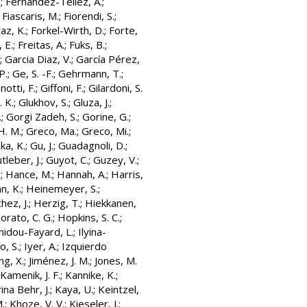
.
;
Fernández-Téllez, A.
;
;
Fiascaris, M.
;
Fiorendi, S.
;
az, K.
;
Forkel-Wirth, D.
;
Forte,
 E.
;
Freitas, A.
;
Fuks, B.
;
;
Garcia Diaz, V.
;
García Pérez,
P.
;
Ge, S. -F.
;
Gehrmann, T.
;
notti, F.
;
Giffoni, F.
;
Gilardoni, S.
. K.
;
Glukhov, S.
;
Gluza, J.
;
.
;
Gorgi Zadeh, S.
;
Gorine, G.
;
H. M.
;
Greco, Ma.
;
Greco, Mi.
;
ka, K.
;
Gu, J.
;
Guadagnoli, D.
;
tleber, J.
;
Guyot, C.
;
Guzey, V.
;
.
;
Hance, M.
;
Hannah, A.
;
Harris,
n, K.
;
Heinemeyer, S.
;
ez, J.
;
Herzig, T.
;
Hiekkanen,
rato, C. G.
;
Hopkins, S. C.
;
idou-Fayard, L.
;
Ilyina-
, S.
;
Iyer, A.
;
Izquierdo
ang, X.
;
Jiménez, J. M.
;
Jones, M.
Kamenik, J. F.
;
Kannike, K.
;
ina Behr, J.
;
Kaya, U.
;
Keintzel,
M.
;
Khoze, V. V.
;
Kieseler, J.
;