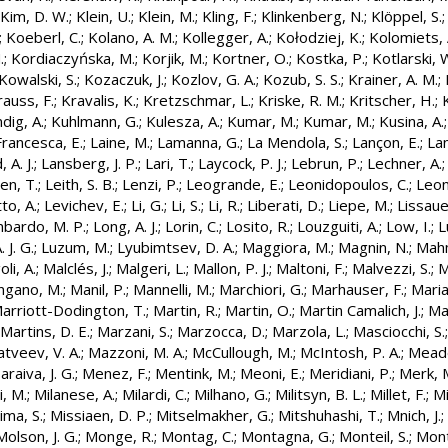
Kim, D. W.
;
Klein, U.
;
Klein, M.
;
Kling, F.
;
Klinkenberg, N.
;
Klöppel, S.
;
Koeberl, C.
;
Kolano, A. M.
;
Kollegger, A.
;
Kołodziej, K.
;
Kolomiets, 
.
;
Kordiaczyńska, M.
;
Korjik, M.
;
Kortner, O.
;
Kostka, P.
;
Kotlarski, 
Kowalski, S.
;
Kozaczuk, J.
;
Kozlov, G. A.
;
Kozub, S. S.
;
Krainer, A. M.
;
rauss, F.
;
Kravalis, K.
;
Kretzschmar, L.
;
Kriske, R. M.
;
Kritscher, H.
;
dig, A.
;
Kuhlmann, G.
;
Kulesza, A.
;
Kumar, M.
;
Kumar, M.
;
Kusina, A.
Francesca, E.
;
Laine, M.
;
Lamanna, G.
;
La Mendola, S.
;
Lançon, E.
;
La
 A. J.
;
Lansberg, J. P.
;
Lari, T.
;
Laycock, P. J.
;
Lebrun, P.
;
Lechner, A.
en, T.
;
Leith, S. B.
;
Lenzi, P.
;
Leogrande, E.
;
Leonidopoulos, C.
;
Leon
to, A.
;
Levichev, E.
;
Li, G.
;
Li, S.
;
Li, R.
;
Liberati, D.
;
Liepe, M.
;
Lissaue
bardo, M. P.
;
Long, A. J.
;
Lorin, C.
;
Losito, R.
;
Louzguiti, A.
;
Low, I.
;
L
. J. G.
;
Luzum, M.
;
Lyubimtsev, D. A.
;
Maggiora, M.
;
Magnin, N.
;
Mahm
li, A.
;
Malclés, J.
;
Malgeri, L.
;
Mallon, P. J.
;
Maltoni, F.
;
Malvezzi, S.
;
M
gano, M.
;
Manil, P.
;
Mannelli, M.
;
Marchiori, G.
;
Marhauser, F.
;
Maria
arriott-Dodington, T.
;
Martin, R.
;
Martin, O.
;
Martin Camalich, J.
;
Ma
Martins, D. E.
;
Marzani, S.
;
Marzocca, D.
;
Marzola, L.
;
Masciocchi, S.
tveev, V. A.
;
Mazzoni, M. A.
;
McCullough, M.
;
McIntosh, P. A.
;
Meade
raiva, J. G.
;
Menez, F.
;
Mentink, M.
;
Meoni, E.
;
Meridiani, P.
;
Merk, 
i, M.
;
Milanese, A.
;
Milardi, C.
;
Milhano, G.
;
Militsyn, B. L.
;
Millet, F.
;
Mi
ima, S.
;
Missiaen, D. P.
;
Mitselmakher, G.
;
Mitshuhashi, T.
;
Mnich, J.
;
Molson, J. G.
;
Monge, R.
;
Montag, C.
;
Montagna, G.
;
Monteil, S.
;
Mont