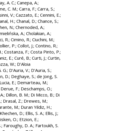
y, A. C.
;
Canepa, A.
;
me, C. M.
;
Carra, F.
;
Carra, S.
;
inni, V.
;
Cazzato, E.
;
Cennini, E.
;
anal, H.
;
Chanal, D.
;
Chance, S.
;
hen, N.
;
Chernoded, A.
;
mielińska, A.
;
Cholakian, A.
;
ci, R.
;
Cimino, R.
;
Ciuchini, M.
;
ollier, P.
;
Collot, J.
;
Contino, R.
;
.
;
Costanza, F.
;
Costa Pinto, P.
;
niz, E.
;
Curé, B.
;
Curti, J.
;
Curtin,
azza, W.
;
D’Aloia
. G.
;
D’Auria, V.
;
D’Auria, S.
;
n, D.
;
Deghaye, S.
;
de Jong, S.
ucia, E.
;
Demarteau, M.
;
;
Derue, F.
;
Deschamps, O.
;
 A.
;
Dillon, B. M.
;
Di Micco, B.
;
Di
.
;
Drasal, Z.
;
Drewes, M.
;
rante, M.
;
Duran Yildiz, H.
;
 Khechen, D.
;
Ellis, S. A.
;
Ellis, J.
;
isken, O.
;
Etzion, E.
;
.
;
Faroughy, D. A.
;
Fartoukh, S.