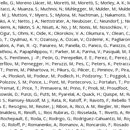
ello, G.
;
Moreno Llácer, M.
;
Moretti, M.
;
Moretti, S.
;
Morley, A. K.
;
M
acci, A.
;
Muanza, S.
;
Muchnoi, N.
;
Mühlegger, M.
;
Mulder, M.
;
Mulde
 M. J.
;
Muttoni, Y.
;
Myers, S.
;
Mylona, M.
;
Nachtman, J.
;
Nakamoto, T
o, A. V.
;
Netto, J. A.
;
Nettsträter, A.
;
Neubüser, C.
;
Neundorf, J.
;
Nic
Niemi, A.
;
Nikitin, S. A.
;
Nisati, A.
;
No, J. M.
;
Nonis, M.
;
Nosochkov, Y.
;
Ogur, S.
;
Ohmi, K.
;
Oide, K.
;
Okorokov, V. A.
;
Okumura, Y.
;
Oleari, C.
, T.
;
Oyulmaz, K. Y.
;
Ozansoy, A.
;
Özcan, V.
;
Özdemir, K.
;
Pagliaron
loni, A.
;
Pan, R. -Q.
;
Panareo, M.
;
Panella, O.
;
Panico, G.
;
Panizzo, G
thiou, A.
;
Papaphilippou, Y.
;
Parker, M. A.
;
Parma, V.
;
Pasquali, M.
;
, S.
;
Penttinen, J. -P.
;
Peón, G.
;
Perepelkin, E. E.
;
Perez, E.
;
Perez, J
erfilov, M.
;
Pernegger, H.
;
Peruzzi, M.
;
Pes, C.
;
Peters, K.
;
Petracca
 T.
;
Pierini, M.
;
Pikhartova, H.
;
Pikurs, G.
;
Pilicer, E.
;
Piminov, P.
;
Pira,
 -A.
;
Płoskoń, M.
;
Podeur, M.
;
Podlech, H.
;
Podzorny, T.
;
Poggioli, L
Polozov, S. M.
;
Ponce, L.
;
Pont, M.
;
Pontecorvo, L.
;
Portaluri, T.
;
Po
Premat, E.
;
Price, T.
;
Primavera, M.
;
Prino, F.
;
Prioli, M.
;
Proudfoot, J
kowski, D.
;
Punzi, G.
;
Putti, M.
;
Pyarelal, A.
;
Quack, H.
;
Quispe, M.
;
Ra
 S.
;
Ramsey-Musolf, M. J.
;
Rata, R.
;
Ratoff, P.
;
Ravotti, F.
;
Rebello T
. E.
;
Rescigno, M.
;
Reuter, J.
;
Ribon, A.
;
Ricci, A. M.
;
Riegler, W.
;
Riem
inaldesi, R.
;
Rinolfi, L.
;
Rios Rubiras, O.
;
Risselada, T.
;
Rivetti, A.
;
Ri
;
Rochepault, E.
;
Roda, C.
;
Rodrigo, G.
;
Rodríguez-Cahuantzi, M.
;
Rog
 G.
;
Roloff, P.
;
Romanenko, A.
;
Romanov, A.
;
Roncarolo, F.
;
Rosado 