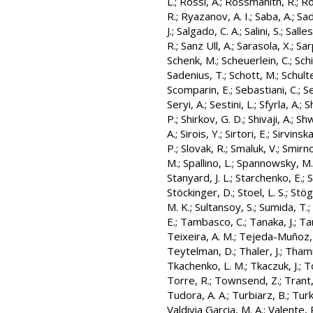
L.
;
Rossi, A.
;
Rossmanith, R.
;
Ro
R.
;
Ryazanov, A. I.
;
Saba, A.
;
Sad
J.
;
Salgado, C. A.
;
Salini, S.
;
Salles
R.
;
Sanz Ull, A.
;
Sarasola, X.
;
Sar
Schenk, M.
;
Scheuerlein, C.
;
Schi
Sadenius, T.
;
Schott, M.
;
Schult
Scomparin, E.
;
Sebastiani, C.
;
S
Seryi, A.
;
Sestini, L.
;
Sfyrla, A.
;
S
P.
;
Shirkov, G. D.
;
Shivaji, A.
;
Shw
A.
;
Sirois, Y.
;
Sirtori, E.
;
Sirvinska
P.
;
Slovak, R.
;
Smaluk, V.
;
Smirno
M.
;
Spallino, L.
;
Spannowsky, M.
Stanyard, J. L.
;
Starchenko, E.
;
S
Stöckinger, D.
;
Stoel, L. S.
;
Stög
M. K.
;
Sultansoy, S.
;
Sumida, T.
;
E.
;
Tambasco, C.
;
Tanaka, J.
;
Ta
Teixeira, A. M.
;
Tejeda-Muñoz,
Teytelman, D.
;
Thaler, J.
;
Thamm
Tkachenko, L. M.
;
Tkaczuk, J.
;
To
Torre, R.
;
Townsend, Z.
;
Trant,
Tudora, A. A.
;
Turbiarz, B.
;
Turk 
Valdivia Garcia, M. A.
;
Valente, 