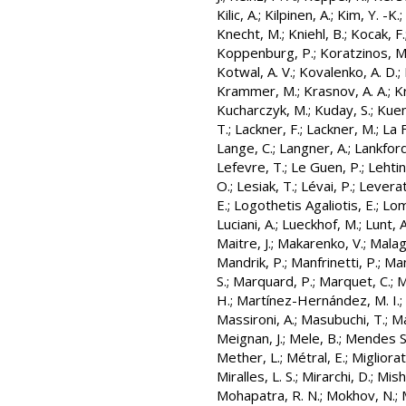
Kilic, A.
;
Kilpinen, A.
;
Kim, Y. -K.
;
Knecht, M.
;
Kniehl, B.
;
Kocak, F.
Koppenburg, P.
;
Koratzinos, M
Kotwal, A. V.
;
Kovalenko, A. D.
;
Krammer, M.
;
Krasnov, A. A.
;
K
Kucharczyk, M.
;
Kuday, S.
;
Kuen
T.
;
Lackner, F.
;
Lackner, M.
;
La 
Lange, C.
;
Langner, A.
;
Lankford,
Lefevre, T.
;
Le Guen, P.
;
Lehtin
O.
;
Lesiak, T.
;
Lévai, P.
;
Leverat
E.
;
Logothetis Agaliotis, E.
;
Lom
Luciani, A.
;
Lueckhof, M.
;
Lunt, A
Maitre, J.
;
Makarenko, V.
;
Malago
Mandrik, P.
;
Manfrinetti, P.
;
Man
S.
;
Marquard, P.
;
Marquet, C.
;
M
H.
;
Martínez-Hernández, M. I.
;
Massironi, A.
;
Masubuchi, T.
;
Ma
Meignan, J.
;
Mele, B.
;
Mendes Sa
Mether, L.
;
Métral, E.
;
Migliorat
Miralles, L. S.
;
Mirarchi, D.
;
Mish
Mohapatra, R. N.
;
Mokhov, N.
;