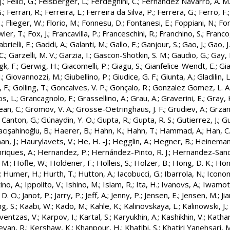
.
;
Felici, G.
;
Felsberger, L.
;
Ferdeghini, C.
;
Fernandez Navarro, A. M
.
;
Ferrari, R.
;
Ferreira, L.
;
Ferreira da Silva, P.
;
Ferrera, G.
;
Ferro, F.
.
;
Flieger, W.
;
Florio, M.
;
Fonnesu, D.
;
Fontanesi, E.
;
Foppiani, N.
;
For
ler, T.
;
Fox, J.
;
Francavilla, P.
;
Franceschini, R.
;
Franchino, S.
;
Franco,
brielli, E.
;
Gaddi, A.
;
Galanti, M.
;
Gallo, E.
;
Ganjour, S.
;
Gao, J.
;
Gao, J.
C.
;
Garzelli, M. V.
;
Garzia, I.
;
Gascon-Shotkin, S. M.
;
Gaudio, G.
;
Gay, 
gk, F.
;
Gerwig, H.
;
Giacomelli, P.
;
Giagu, S.
;
Gianfelice-Wendt, E.
;
Gia
.
;
Giovannozzi, M.
;
Giubellino, P.
;
Giudice, G. F.
;
Giunta, A.
;
Gladilin, L
 F.
;
Golling, T.
;
Goncalves, V. P.
;
Gonçalo, R.
;
Gonzalez Gomez, L. A
s, L.
;
Grancagnolo, F.
;
Grassellino, A.
;
Grau, A.
;
Graverini, E.
;
Gray, 
ean, C.
;
Gromov, V. A.
;
Grosse-Oetringhaus, J. F.
;
Grudiev, A.
;
Grzan
 Canton, G.
;
Günaydin, Y. O.
;
Gupta, R.
;
Gupta, R. S.
;
Gutierrez, J.
;
Gu
cışahinoğlu, B.
;
Haerer, B.
;
Hahn, K.
;
Hahn, T.
;
Hammad, A.
;
Han, C
n, J.
;
Haurylavets, V.
;
He, H. -J.
;
Hegglin, A.
;
Hegner, B.
;
Heineman
riques, A.
;
Hernandez, P.
;
Hernández-Pinto, R. J.
;
Hernandez-Sanch
 M.
;
Höfle, W.
;
Holdener, F.
;
Holleis, S.
;
Holzer, B.
;
Hong, D. K.
;
Hono
;
Humer, H.
;
Hurth, T.
;
Hutton, A.
;
Iacobucci, G.
;
Ibarrola, N.
;
Iconom
ino, A.
;
Ippolito, V.
;
Ishino, M.
;
Islam, R.
;
Ita, H.
;
Ivanovs, A.
;
Iwamoto
 D. O.
;
Janot, P.
;
Jarry, P.
;
Jeff, A.
;
Jenny, P.
;
Jensen, E.
;
Jensen, M.
;
Ji
ng, S.
;
Kaabi, W.
;
Kado, M.
;
Kahle, K.
;
Kalinovskaya, L.
;
Kalinowski, J.
;
ventzas, V.
;
Karpov, I.
;
Kartal, S.
;
Karyukhin, A.
;
Kashikhin, V.
;
Kathar
evan, R.
;
Kershaw, K.
;
Khanpour, H.
;
Khatibi, S.
;
Khatiri Yanehsari, 