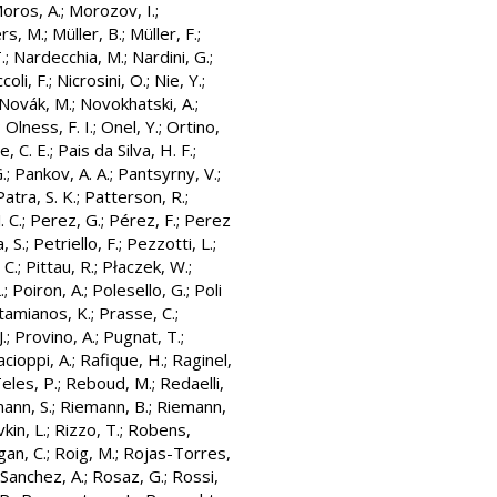
oros, A.
;
Morozov, I.
;
rs, M.
;
Müller, B.
;
Müller, F.
;
.
;
Nardecchia, M.
;
Nardini, G.
;
coli, F.
;
Nicrosini, O.
;
Nie, Y.
;
Novák, M.
;
Novokhatski, A.
;
;
Olness, F. I.
;
Onel, Y.
;
Ortino,
e, C. E.
;
Pais da Silva, H. F.
;
.
;
Pankov, A. A.
;
Pantsyrny, V.
;
Patra, S. K.
;
Patterson, R.
;
. C.
;
Perez, G.
;
Pérez, F.
;
Perez
, S.
;
Petriello, F.
;
Pezzotti, L.
;
 C.
;
Pittau, R.
;
Płaczek, W.
;
.
;
Poiron, A.
;
Polesello, G.
;
Poli
tamianos, K.
;
Prasse, C.
;
.
;
Provino, A.
;
Pugnat, T.
;
cioppi, A.
;
Rafique, H.
;
Raginel,
eles, P.
;
Reboud, M.
;
Redaelli,
ann, S.
;
Riemann, B.
;
Riemann,
vkin, L.
;
Rizzo, T.
;
Robens,
an, C.
;
Roig, M.
;
Rojas-Torres,
Sanchez, A.
;
Rosaz, G.
;
Rossi,