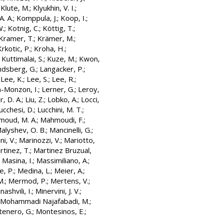
;
Klute, M.
;
Klyukhin, V. I.
;
A. A.
;
Komppula, J.
;
Koop, I.
;
W.
;
Kotnig, C.
;
Köttig, T.
;
Kramer, T.
;
Krämer, M.
;
Krkotic, P.
;
Kroha, H.
;
;
Kuttimalai, S.
;
Kuze, M.
;
Kwon,
ndsberg, G.
;
Langacker, P.
;
;
Lee, K.
;
Lee, S.
;
Lee, R.
;
-Monzon, I.
;
Lerner, G.
;
Leroy,
r, D. A.
;
Liu, Z.
;
Lobko, A.
;
Locci,
ucchesi, D.
;
Lucchini, M. T.
;
oud, M. A.
;
Mahmoudi, F.
;
alyshev, O. B.
;
Mancinelli, G.
;
ni, V.
;
Marinozzi, V.
;
Mariotto,
rtinez, T.
;
Martinez Bruzual,
;
Masina, I.
;
Massimiliano, A.
;
, P.
;
Medina, L.
;
Meier, A.
;
M.
;
Mermod, P.
;
Mertens, V.
;
nashvili, I.
;
Minervini, J. V.
;
Mohammadi Najafabadi, M.
;
enero, G.
;
Montesinos, E.
;