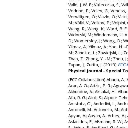
Valle, J. W. F.
;
Vallecorsa, S.
;
Val
Vedrine, P.
;
Velev, G.
;
Veness, 
Verwilligen, O.
;
Viazlo, O.
;
Vicini
M.
;
Völkl, V.
;
Volkov, P.
;
Volpini, 
Wang, R.
;
Wang, K.
;
Ward, B. F.
Widorski, M.
;
Wiedemann, U. A.
D.
;
Womersley, J.
;
Woog, D.
;
Wu
Yilmaz, A.
;
Yilmaz, A.
;
Yoo, H. -
M.
;
Zanotto, L.
;
Zawiejski, L.
;
Ze
Zhao, Z.
;
Zhong, Y. -M.
;
Zhou, J.
Zupan, J.
;
Zurita, J.
(2019)
FCC-h
Physical Journal - Special T
(FCC Collaboration)
Abada, A.
;
Acar, A. O.
;
Adzic, P. R.
;
Agrawal
Akhundov, A.
;
Aksakal, H.
;
Albace
Alía, R. G.
;
Alioli, S.
;
Alipour Tehr
Amstutz, O.
;
Anderlini, L.
;
Andre
Antonelli, M.
;
Antonello, M.
;
Anto
Apyan, A.
;
Apyan, A.
;
Arbey, A.
;
Aslanides, E.
;
Aßmann, R. W.
;
A
S.
;
Avino, F.
;
Avrillaud, G.
;
Aydın,