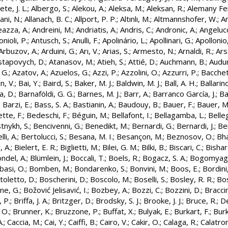
te, J. L.
;
Albergo, S.
;
Alekou, A.
;
Aleksa, M.
;
Aleksan, R.
;
Alemany Fe
ani, N.
;
Allanach, B. C.
;
Allport, P. P.
;
Altınlı, M.
;
Altmannshofer, W.
;
A
azza, A.
;
Andreini, M.
;
Andriatis, A.
;
Andris, C.
;
Andronic, A.
;
Angelucc
nioli, P.
;
Antusch, S.
;
Anulli, F.
;
Apolinário, L.
;
Apollinari, G.
;
Apollonio,
Arbuzov, A.
;
Arduini, G.
;
Arı, V.
;
Arias, S.
;
Armesto, N.
;
Arnaldi, R.
;
Ars
stapovych, D.
;
Atanasov, M.
;
Atieh, S.
;
Attié, D.
;
Auchmann, B.
;
Audur
 G.
;
Azatov, A.
;
Azuelos, G.
;
Azzi, P.
;
Azzolini, O.
;
Azzurri, P.
;
Bacchet
n, V.
;
Bai, Y.
;
Baird, S.
;
Baker, M. J.
;
Baldwin, M. J.
;
Ball, A. H.
;
Ballarino
a, D.
;
Barnaföldi, G. G.
;
Barnes, M. J.
;
Barr, A.
;
Barranco García, J.
;
Ba
;
Barzi, E.
;
Bass, S. A.
;
Bastianin, A.
;
Baudouy, B.
;
Bauer, F.
;
Bauer, M
tte, F.
;
Bedeschi, F.
;
Béguin, M.
;
Bellafont, I.
;
Bellagamba, L.
;
Belle
nykh, S.
;
Bencivenni, G.
;
Benedikt, M.
;
Bernardi, G.
;
Bernardi, J.
;
Be
li, A.
;
Bertolucci, S.
;
Besana, M. I.
;
Besançon, M.
;
Beznosov, O.
;
Bha
, A.
;
Bielert, E. R.
;
Biglietti, M.
;
Bilei, G. M.
;
Bilki, B.
;
Biscari, C.
;
Bishar
ondel, A.
;
Blümlein, J.
;
Boccali, T.
;
Boels, R.
;
Bogacz, S. A.
;
Bogomyagk
basi, O.
;
Bomben, M.
;
Bondarenko, S.
;
Bonvini, M.
;
Boos, E.
;
Bordini
toletto, D.
;
Boscherini, D.
;
Boscolo, M.
;
Boselli, S.
;
Bosley, R. R.
;
Bos
ne, G.
;
Božović Jelisavić, I.
;
Bozbey, A.
;
Bozzi, C.
;
Bozzini, D.
;
Braccin
 P.
;
Briffa, J. A.
;
Britzger, D.
;
Brodsky, S. J.
;
Brooke, J. J.
;
Bruce, R.
;
D
 O.
;
Brunner, K.
;
Bruzzone, P.
;
Buffat, X.
;
Bulyak, E.
;
Burkart, F.
;
Burk
.
;
Caccia, M.
;
Cai, Y.
;
Caiffi, B.
;
Cairo, V.
;
Cakir, O.
;
Calaga, R.
;
Calatron