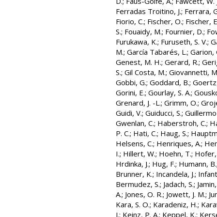
D.
;
Faus-Golfe, A.
;
Fawcett, W. J
Ferradas Troitino, J.
;
Ferrara, G
Fiorio, C.
;
Fischer, O.
;
Fischer, E
S.
;
Fouaidy, M.
;
Fournier, D.
;
Fow
Furukawa, K.
;
Furuseth, S. V.
;
Ga
M.
;
García Tabarés, L.
;
Garion, 
Genest, M. H.
;
Gerard, R.
;
Geri
S.
;
Gil Costa, M.
;
Giovannetti, M
Gobbi, G.
;
Goddard, B.
;
Goertz,
Gorini, E.
;
Gourlay, S. A.
;
Gousko
Grenard, J. -L.
;
Grimm, O.
;
Groj
Guidi, V.
;
Guiducci, S.
;
Guillermo
Gwenlan, C.
;
Haberstroh, C.
;
Ha
P. C.
;
Hati, C.
;
Haug, S.
;
Hauptma
Helsens, C.
;
Henriques, A.
;
Hen
I.
;
Hillert, W.
;
Hoehn, T.
;
Hofer,
Hrdinka, J.
;
Hug, F.
;
Humann, B.
Brunner, K.
;
Incandela, J.
;
Infant
Bermudez, S.
;
Jadach, S.
;
Jamin,
A.
;
Jones, O. R.
;
Jowett, J. M.
;
Ju
Kara, S. O.
;
Karadeniz, H.
;
Kara
J.
;
Keinz, P. A.
;
Keppel, K.
;
Kers