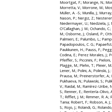
Moortgat, F.
;
Morange, N.
;
Mor
Morretta, V.
;
Morrone, M.
;
Most
Müller, A. -S.
;
Munilla, J.
;
Murray,
Nason, P.
;
Nergiz, Z.
;
Nesterenk
Niedermayer, U.
;
Niedziela, J.
;
O’Callaghan, J. M.
;
Ochando, C.
;
M.
;
Osborne, J.
;
Osland, P.
;
Otto
Palmieri, E.
;
Palumbo, L.
;
Pampa
Papadopoulos, C. G.
;
Papaefsta
Paukkunen, H.
;
Pauss, F.
;
Peggs
Codina, E.
;
Perez Morales, J.
;
P
Pfeiffer, S.
;
Piccinini, F.
;
Pieloni,
Plagge, M.
;
Plehn, T.
;
Pleier, M.
Lener, M.
;
Polini, A.
;
Polinski, J.
;
Prausa, M.
;
Preinerstorfer, A.
;
Pukhaeva, N.
;
Puławski, S.
;
Puli
V.
;
Raidal, M.
;
Ramírez-Uribe, N.
S.
;
Renner, E.
;
Rentería-Olivo, A
T.
;
Rifflet, J. M.
;
Rimmer, R. A.
;
R
Tania
;
Robert, F.
;
Robson, A. J.
S.
;
Rojo, J.
;
Rolandi, G.
;
Rolando,