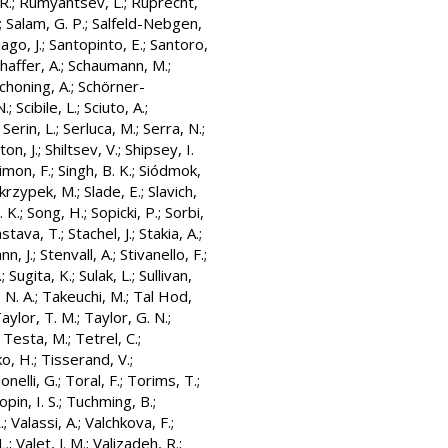
R.
;
Rumyantsev, L.
;
Ruprecht,
;
Salam, G. P.
;
Salfeld-Nebgen,
ago, J.
;
Santopinto, E.
;
Santoro,
haffer, A.
;
Schaumann, M.
;
choning, A.
;
Schörner-
N.
;
Scibile, L.
;
Sciuto, A.
;
;
Serin, L.
;
Serluca, M.
;
Serra, N.
;
ton, J.
;
Shiltsev, V.
;
Shipsey, I.
imon, F.
;
Singh, B. K.
;
Siódmok,
krzypek, M.
;
Slade, E.
;
Slavich,
. K.
;
Song, H.
;
Sopicki, P.
;
Sorbi,
astava, T.
;
Stachel, J.
;
Stakia, A.
;
n, J.
;
Stenvall, A.
;
Stivanello, F.
;
.
;
Sugita, K.
;
Sulak, L.
;
Sullivan,
 N. A.
;
Takeuchi, M.
;
Tal Hod,
aylor, T. M.
;
Taylor, G. N.
;
;
Testa, M.
;
Tetrel, C.
;
o, H.
;
Tisserand, V.
;
onelli, G.
;
Toral, F.
;
Torims, T.
;
opin, I. S.
;
Tuchming, B.
;
.
;
Valassi, A.
;
Valchkova, F.
;
L.
;
Valet, J. M.
;
Valizadeh, R.
;