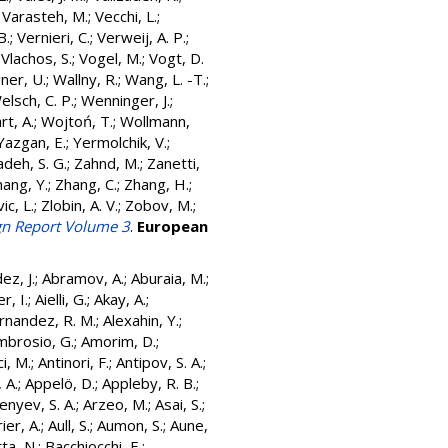
;
Varasteh, M.
;
Vecchi, L.
;
B.
;
Vernieri, C.
;
Verweij, A. P.
;
;
Vlachos, S.
;
Vogel, M.
;
Vogt, D.
ner, U.
;
Wallny, R.
;
Wang, L. -T.
;
elsch, C. P.
;
Wenninger, J.
;
rt, A.
;
Wojtoń, T.
;
Wollmann,
Yazgan, E.
;
Yermolchik, V.
;
adeh, S. G.
;
Zahnd, M.
;
Zanetti,
ang, Y.
;
Zhang, C.
;
Zhang, H.
;
ic, L.
;
Zlobin, A. V.
;
Zobov, M.
;
ign Report Volume 3
.
European
ez, J.
;
Abramov, A.
;
Aburaia, M.
;
r, I.
;
Aielli, G.
;
Akay, A.
;
rnandez, R. M.
;
Alexahin, Y.
;
mbrosio, G.
;
Amorim, D.
;
i, M.
;
Antinori, F.
;
Antipov, S. A.
;
 A.
;
Appelö, D.
;
Appleby, R. B.
;
enyev, S. A.
;
Arzeo, M.
;
Asai, S.
;
ier, A.
;
Aull, S.
;
Aumon, S.
;
Aune,
ta, N.
;
Bacchiocchi, E.
;