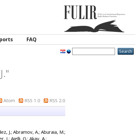
ports
FAQ
J.
"
Atom
RSS 1.0
RSS 2.0
ez, J.
;
Abramov, A.
;
Aburaia, M.
;
r, I.
;
Aielli, G.
;
Akay, A.
;