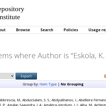
Repository
nstitute
out
Browse
Search
Policies
Usage re
tems where Author is "
Eskola, K. 
Group by:
Item Type
|
No Grouping
Abbrescia, M.
;
AbdusSalam, S. S.
;
Abdyukhanov, I.
;
Abelleira Fernand
, P.
;
Aguilar-Saavedra, J. A.
;
Aguilera-Verdugo, J. J.
;
Aiba, M.
;
Aichinge