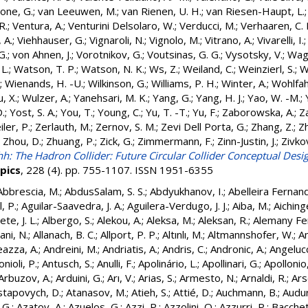
lone, G.
;
van Leeuwen, M.
;
van Rienen, U. H.
;
van Riesen-Haupt, L.
R.
;
Ventura, A.
;
Venturini Delsolaro, W.
;
Verducci, M.
;
Verhaaren, C. 
, A.
;
Viehhauser, G.
;
Vignaroli, N.
;
Vignolo, M.
;
Vitrano, A.
;
Vivarelli, I.
G.
;
von Ahnen, J.
;
Vorotnikov, G.
;
Voutsinas, G. G.
;
Vysotsky, V.
;
Wag
 L.
;
Watson, T. P.
;
Watson, N. K.
;
Ws, Z.
;
Weiland, C.
;
Weinzierl, S.
;
W
;
Wienands, H. -U.
;
Wilkinson, G.
;
Williams, P. H.
;
Winter, A.
;
Wohlfah
, X.
;
Wulzer, A.
;
Yanehsari, M. K.
;
Yang, G.
;
Yang, H. J.
;
Yao, W. -M.
;
D.
;
Yost, S. A.
;
You, T.
;
Young, C.
;
Yu, T. -T.
;
Yu, F.
;
Zaborowska, A.
;
Z
iler, P.
;
Zerlauth, M.
;
Zernov, S. M.
;
Zevi Dell Porta, G.
;
Zhang, Z.
;
Zh
;
Zhou, D.
;
Zhuang, P.
;
Zick, G.
;
Zimmermann, F.
;
Zinn-Justin, J.
;
Zivkov
h: The Hadron Collider: Future Circular Collider Conceptual Des
opics
, 228 (4). pp. 755-1107. ISSN 1951-6355
Abbrescia, M.
;
AbdusSalam, S. S.
;
Abdyukhanov, I.
;
Abelleira Fernand
, P.
;
Aguilar-Saavedra, J. A.
;
Aguilera-Verdugo, J. J.
;
Aiba, M.
;
Aichinge
te, J. L.
;
Albergo, S.
;
Alekou, A.
;
Aleksa, M.
;
Aleksan, R.
;
Alemany Fe
ani, N.
;
Allanach, B. C.
;
Allport, P. P.
;
Altınlı, M.
;
Altmannshofer, W.
;
A
azza, A.
;
Andreini, M.
;
Andriatis, A.
;
Andris, C.
;
Andronic, A.
;
Angelucc
nioli, P.
;
Antusch, S.
;
Anulli, F.
;
Apolinário, L.
;
Apollinari, G.
;
Apollonio,
Arbuzov, A.
;
Arduini, G.
;
Arı, V.
;
Arias, S.
;
Armesto, N.
;
Arnaldi, R.
;
Ars
stapovych, D.
;
Atanasov, M.
;
Atieh, S.
;
Attié, D.
;
Auchmann, B.
;
Audur
 G.
;
Azatov, A.
;
Azuelos, G.
;
Azzi, P.
;
Azzolini, O.
;
Azzurri, P.
;
Bacchet