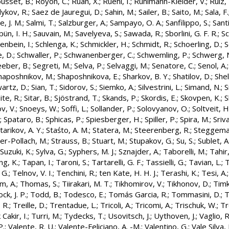
usset, B.
;
Royon, C.
;
Ruan, X.
;
Ruehl, I.
;
Ruhlmann-Kleider, V.
;
Ruiz, 
ykov, R.
;
Saez de Jauregui, D.
;
Sahin, M.
;
Sailer, B.
;
Saito, M.
;
Sala, F.
e, J. M.
;
Salmi, T.
;
Salzburger, A.
;
Sampayo, O. A.
;
Sanfilippo, S.
;
Santi
pün, I. H.
;
Sauvain, M.
;
Savelyeva, S.
;
Sawada, R.
;
Sborlini, G. F. R.
;
Sc
enbein, I.
;
Schlenga, K.
;
Schmickler, H.
;
Schmidt, R.
;
Schoerling, D.
;
S
e, D.
;
Schwaller, P.
;
Schwanenberger, C.
;
Schwemling, P.
;
Schwerg, 
eeber, B.
;
Segreti, M.
;
Selva, P.
;
Selvaggi, M.
;
Senatore, C.
;
Senol, A.
haposhnikov, M.
;
Shaposhnikova, E.
;
Sharkov, B. Y.
;
Shatilov, D.
;
Shel
artz, D.
;
Sian, T.
;
Sidorov, S.
;
Siemko, A.
;
Silvestrini, L.
;
Simand, N.
;
S
ite, R.
;
Sitar, B.
;
Sjöstrand, T.
;
Skands, P.
;
Skordis, E.
;
Skovpen, K.
;
S
v, V.
;
Snoeys, W.
;
Soffi, L.
;
Sollander, P.
;
Solovyanov, O.
;
Soltveit, H
;
Spataro, B.
;
Sphicas, P.
;
Spiesberger, H.
;
Spiller, P.
;
Spira, M.
;
Sriv
tarikov, A. Y.
;
Staśto, A. M.
;
Statera, M.
;
Steerenberg, R.
;
Steggeman
er-Pollach, M.
;
Strauss, B.
;
Stuart, M.
;
Stupakov, G.
;
Su, S.
;
Sublet, A
Suzuki, K.
;
Sylva, G.
;
Syphers, M. J.
;
Sznajder, A.
;
Taborelli, M.
;
Tahir,
ng, K.
;
Tapan, I.
;
Taroni, S.
;
Tartarelli, G. F.
;
Tassielli, G.
;
Tavian, L.
;
T
 G.
;
Telnov, V. I.
;
Tenchini, R.
;
ten Kate, H. H. J.
;
Terashi, K.
;
Tesi, A.
, A.
;
Thomas, S.
;
Tiirakari, M. T.
;
Tikhomirov, V.
;
Tikhonov, D.
;
Timk
ck, J. P.
;
Todd, B.
;
Todesco, E.
;
Tomás Garcia, R.
;
Tommasini, D.
;
T
 R.
;
Treille, D.
;
Trentadue, L.
;
Tricoli, A.
;
Tricomi, A.
;
Trischuk, W.
;
Tr
Cakir, I.
;
Turri, M.
;
Tydecks, T.
;
Usovitsch, J.
;
Uythoven, J.
;
Vaglio, R
P.
;
Valente, R. U.
;
Valente-Feliciano, A. -M.
;
Valentino, G.
;
Vale Silva, 