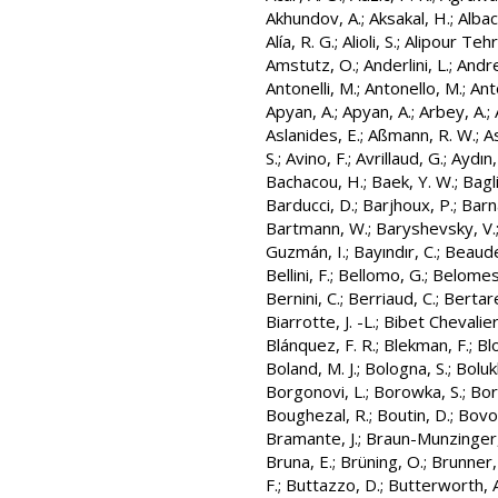
Akhundov, A.
;
Aksakal, H.
;
Albace
Alía, R. G.
;
Alioli, S.
;
Alipour Tehr
Amstutz, O.
;
Anderlini, L.
;
Andre
Antonelli, M.
;
Antonello, M.
;
Anto
Apyan, A.
;
Apyan, A.
;
Arbey, A.
;
Aslanides, E.
;
Aßmann, R. W.
;
A
S.
;
Avino, F.
;
Avrillaud, G.
;
Aydın,
Bachacou, H.
;
Baek, Y. W.
;
Bagli
Barducci, D.
;
Barjhoux, P.
;
Barn
Bartmann, W.
;
Baryshevsky, V.
Guzmán, I.
;
Bayındır, C.
;
Beaude
Bellini, F.
;
Bellomo, G.
;
Belomest
Bernini, C.
;
Berriaud, C.
;
Bertarel
Biarrotte, J. -L.
;
Bibet Chevalier
Blánquez, F. R.
;
Blekman, F.
;
Bl
Boland, M. J.
;
Bologna, S.
;
Boluk
Borgonovi, L.
;
Borowka, S.
;
Bor
Boughezal, R.
;
Boutin, D.
;
Bovo
Bramante, J.
;
Braun-Munzinger,
Bruna, E.
;
Brüning, O.
;
Brunner,
F.
;
Buttazzo, D.
;
Butterworth, A