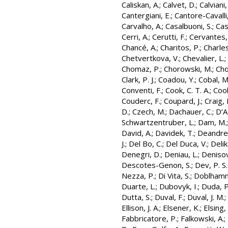
Caliskan, A.
;
Calvet, D.
;
Calviani,
Cantergiani, E.
;
Cantore-Cavalli
Carvalho, A.
;
Casalbuoni, S.
;
Cas
Cerri, A.
;
Cerutti, F.
;
Cervantes, 
Chancé, A.
;
Charitos, P.
;
Charles,
Chetvertkova, V.
;
Chevalier, L.
;
Chomaz, P.
;
Chorowski, M.
;
Cho
Clark, P. J.
;
Coadou, Y.
;
Cobal, M
Conventi, F.
;
Cook, C. T. A.
;
Cool
Couderc, F.
;
Coupard, J.
;
Craig, 
D.
;
Czech, M.
;
Dachauer, C.
;
D’A
Schwartzentruber, L.
;
Dam, M.
David, A.
;
Davidek, T.
;
Deandrea
J.
;
Del Bo, C.
;
Del Duca, V.
;
Delik
Denegri, D.
;
Deniau, L.
;
Denisov
Descotes-Genon, S.
;
Dev, P. S.
Nezza, P.
;
Di Vita, S.
;
Doblhamm
Duarte, L.
;
Dubovyk, I.
;
Duda, P
Dutta, S.
;
Duval, F.
;
Duval, J. M.
;
Ellison, J. A.
;
Elsener, K.
;
Elsing,
Fabbricatore, P.
;
Falkowski, A.
;