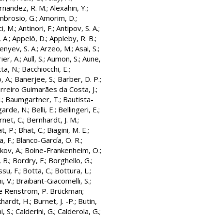
rnandez, R. M.
;
Alexahin, Y.
;
mbrosio, G.
;
Amorim, D.
;
i, M.
;
Antinori, F.
;
Antipov, S. A.
;
 A.
;
Appelö, D.
;
Appleby, R. B.
;
enyev, S. A.
;
Arzeo, M.
;
Asai, S.
;
ier, A.
;
Aull, S.
;
Aumon, S.
;
Aune,
ta, N.
;
Bacchiocchi, E.
;
, A.
;
Banerjee, S.
;
Barber, D. P.
;
rreiro Guimarães da Costa, J.
;
.
;
Baumgartner, T.
;
Bautista-
garde, N.
;
Belli, E.
;
Bellingeri, E.
;
rnet, C.
;
Bernhardt, J. M.
;
t, P.
;
Bhat, C.
;
Biagini, M. E.
;
a, F.
;
Blanco-García, O. R.
;
ov, A.
;
Boine-Frankenheim, O.
;
, B.
;
Bordry, F.
;
Borghello, G.
;
su, F.
;
Botta, C.
;
Bottura, L.
;
i, V.
;
Braibant-Giacomelli, S.
;
e Renstrom, P. Brückman
;
hardt, H.
;
Burnet, J. -P.
;
Butin,
i, S.
;
Calderini, G.
;
Calderola, G.
;