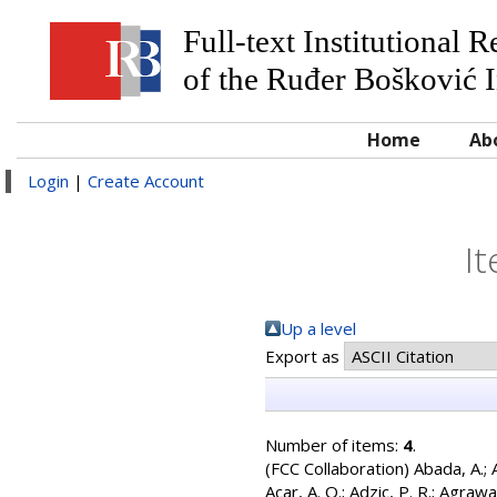
Full-text Institutional 
of the Ruđer Bošković I
Home
Ab
Login
|
Create Account
I
Up a level
Export as
Number of items:
4
.
(FCC Collaboration)
Abada, A.
;
Acar, A. O.
;
Adzic, P. R.
;
Agrawal