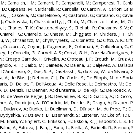
 M.
;
Camalich, J. M.
;
Camarri, P.
;
Campanelli, M.
;
Camporesi, T.
;
Canba
, D.
;
Capeans, M.
;
Cardarelli, R.
;
Cardella, U.
;
Cardini, A.
;
Carloni Cala
as, J.
;
Cascella, M.
;
Castelnovo, P.
;
Castorina, G.
;
Catalano, G.
;
Cavas
J.
;
Chaikovska, I.
;
Chakrabortty, J.
;
Chala, M.
;
Chamizo-Llatas, M.
;
Ch
 J.
;
Charles, T. K.
;
Chattopadhyay, S.
;
Chehab, R.
;
Chekanov, S. V.
;
C
Chiarelli, G.
;
Chiarello, G.
;
Chiesa, M.
;
Chiggiato, P.
;
Childers, J. T.
;
Ch
u, W.
;
Chrzaszcz, M.
;
Chyhyrynets, E.
;
Cibinetto, G.
;
Ciftci, A. K.
;
Cift
.
;
Coccaro, A.
;
Cogan, J.
;
Cogneras, E.
;
Collamati, F.
;
Colldelram, C.
;
C
ey, L.
;
Corcella, G.
;
Cornell, A. S.
;
Corral, G. H.
;
Correia-Rodrigues, H
N.
;
Crespo Garrido, I.
;
Crivellin, A.
;
Croteau, J. F.
;
Crouch, M.
;
Cruz Ala
gnolo, R. T.
;
Daibo, M.
;
Dainese, A.
;
Dalena, B.
;
Daljevec, A.
;
Dallapi
;
D’Ambrosio, G.
;
Das, S. P.
;
DasBakshi, S.
;
da Silva, W.
;
da Silveira, G
, A.
;
de Blas, J.
;
Debono, C. J.
;
De Curtis, S.
;
De Filippis, N.
;
de Floria
aris, D.
;
Deliot, F.
;
Dell’Acqua, A.
;
Delle Rose, L.
;
Delmastro, M.
;
De L
, D.
;
Denizli, H.
;
Denner, A.
;
d’Enterria, D.
;
de Rijk, G.
;
De Roeck, A.
 B.
;
de Vivie de Régie, J. B.
;
Dewanjee, R. K.
;
Di Ciaccio, A.
;
Di Cicco,
er, A.
;
Dominjon, A.
;
D’Onofrio, M.
;
Dordei, F.
;
Drago, A.
;
Draper, P
.
;
Dudarev, A.
;
Dudko, L.
;
Duellmann, D.
;
Dünser, M.
;
du Pree, T.
;
Du
Dydyshka, Y.
;
Dziewit, B.
;
Eisenhardt, S.
;
Eisterer, M.
;
Ekelof, T.
;
El
 M.
;
Enari, Y.
;
Englert, C.
;
Eriksson, H.
;
Eskola, K. J.
;
Esposito, L. S.
;
Et
Falou, A.
;
Faltova, J.
;
Fan, J.
;
Fanò, L.
;
Farilla, A.
;
Farinelli, R.
;
Farinon, S