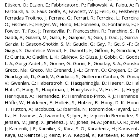
Etisken, O.
;
Etzion, E.
;
Fabbricatore, P.
;
Falkowski, A.
;
Falou, A.
;
Fa
Fartoukh, S. D.
;
Faus-Golfe, A.
;
Fawcett, W. J.
;
Felici, G.
;
Felsberge
Ferradas Troitino, J.
;
Ferrara, G.
;
Ferrari, R.
;
Ferreira, L.
;
Ferreira
O.
;
Fischer, E.
;
Flieger, W.
;
Florio, M.
;
Fonnesu, D.
;
Fontanesi, E.
;
Fowler, T.
;
Fox, J.
;
Francavilla, P.
;
Franceschini, R.
;
Franchino, S.
;
F
Gaddi, A.
;
Galanti, M.
;
Gallo, E.
;
Ganjour, S.
;
Gao, J.
;
Gao, J.
;
Garcia 
Garzia, I.
;
Gascon-Shotkin, S. M.
;
Gaudio, G.
;
Gay, P.
;
Ge, S. -F.
;
G
Giagu, S.
;
Gianfelice-Wendt, E.
;
Gianotti, F.
;
Giffoni, F.
;
Gilardoni, S
F.
;
Giunta, A.
;
Gladilin, L. K.
;
Glukhov, S.
;
Gluza, J.
;
Gobbi, G.
;
Godda
L. A.
;
Gorgi Zadeh, S.
;
Gorine, G.
;
Gorini, E.
;
Gourlay, S. A.
;
Gouskos
Greco, Ma.
;
Greco, Mi.
;
Grenard, J. -L.
;
Grimm, O.
;
Grojean, C.
;
Gr
Guadagnoli, D.
;
Guidi, V.
;
Guiducci, S.
;
Guillermo Canton, G.
;
Günay
V.
;
Gwenlan, C.
;
Haberstroh, C.
;
Hacışahinoğlu, B.
;
Haerer, B.
;
Hah
Hati, C.
;
Haug, S.
;
Hauptman, J.
;
Haurylavets, V.
;
He, H. -J.
;
Heggli
Henriques, A.
;
Hernandez, P.
;
Hernández-Pinto, R. J.
;
Hernandez
Höfle, W.
;
Holdener, F.
;
Holleis, S.
;
Holzer, B.
;
Hong, D. K.
;
Honor
T.
;
Hutton, A.
;
Iacobucci, G.
;
Ibarrola, N.
;
Iconomidou-Fayard, L.
;
Ita, H.
;
Ivanovs, A.
;
Iwamoto, S.
;
Iyer, A.
;
Izquierdo Bermudez, S
Jensen, M.
;
Jiang, X.
;
Jiménez, J. M.
;
Jones, M. A.
;
Jones, O. R.
;
Jowe
J.
;
Kamenik, J. F.
;
Kannike, K.
;
Kara, S. O.
;
Karadeniz, H.
;
Karaventz
Kaya, U.
;
Keintzel, J.
;
Keinz, P. A.
;
Keppel, K.
;
Kersevan, R.
;
Kersh