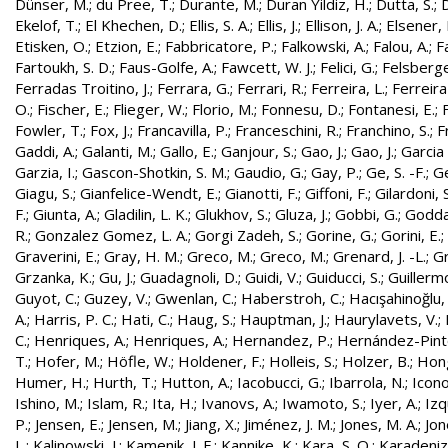
Dünser, M.
;
du Pree, T.
;
Durante, M.
;
Duran Yildiz, H.
;
Dutta, S.
;
D
Ekelof, T.
;
El Khechen, D.
;
Ellis, S. A.
;
Ellis, J.
;
Ellison, J. A.
;
Elsener, 
Etisken, O.
;
Etzion, E.
;
Fabbricatore, P.
;
Falkowski, A.
;
Falou, A.
;
Fa
Fartoukh, S. D.
;
Faus-Golfe, A.
;
Fawcett, W. J.
;
Felici, G.
;
Felsberge
Ferradas Troitino, J.
;
Ferrara, G.
;
Ferrari, R.
;
Ferreira, L.
;
Ferreira
O.
;
Fischer, E.
;
Flieger, W.
;
Florio, M.
;
Fonnesu, D.
;
Fontanesi, E.
;
Fowler, T.
;
Fox, J.
;
Francavilla, P.
;
Franceschini, R.
;
Franchino, S.
;
F
Gaddi, A.
;
Galanti, M.
;
Gallo, E.
;
Ganjour, S.
;
Gao, J.
;
Gao, J.
;
Garcia 
Garzia, I.
;
Gascon-Shotkin, S. M.
;
Gaudio, G.
;
Gay, P.
;
Ge, S. -F.
;
G
Giagu, S.
;
Gianfelice-Wendt, E.
;
Gianotti, F.
;
Giffoni, F.
;
Gilardoni, S
F.
;
Giunta, A.
;
Gladilin, L. K.
;
Glukhov, S.
;
Gluza, J.
;
Gobbi, G.
;
Godda
R.
;
Gonzalez Gomez, L. A.
;
Gorgi Zadeh, S.
;
Gorine, G.
;
Gorini, E.
;
Graverini, E.
;
Gray, H. M.
;
Greco, M.
;
Greco, M.
;
Grenard, J. -L.
;
G
Grzanka, K.
;
Gu, J.
;
Guadagnoli, D.
;
Guidi, V.
;
Guiducci, S.
;
Guillerm
Guyot, C.
;
Guzey, V.
;
Gwenlan, C.
;
Haberstroh, C.
;
Hacışahinoğlu,
A.
;
Harris, P. C.
;
Hati, C.
;
Haug, S.
;
Hauptman, J.
;
Haurylavets, V.
;
C.
;
Henriques, A.
;
Henriques, A.
;
Hernandez, P.
;
Hernández-Pinto,
T.
;
Hofer, M.
;
Höfle, W.
;
Holdener, F.
;
Holleis, S.
;
Holzer, B.
;
Hong
Humer, H.
;
Hurth, T.
;
Hutton, A.
;
Iacobucci, G.
;
Ibarrola, N.
;
Icon
Ishino, M.
;
Islam, R.
;
Ita, H.
;
Ivanovs, A.
;
Iwamoto, S.
;
Iyer, A.
;
Izq
P.
;
Jensen, E.
;
Jensen, M.
;
Jiang, X.
;
Jiménez, J. M.
;
Jones, M. A.
;
Jon
L.
;
Kalinowski, J.
;
Kamenik, J. F.
;
Kannike, K.
;
Kara, S. O.
;
Karadeniz