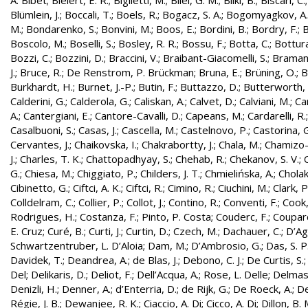
A. Bibet
;
Bielert, E. R.
;
Biglietti, M.
;
Bilei, G. M.
;
Bilki, B.
;
Biscari, C.
Blümlein, J.
;
Boccali, T.
;
Boels, R.
;
Bogacz, S. A.
;
Bogomyagkov, A.
M.
;
Bondarenko, S.
;
Bonvini, M.
;
Boos, E.
;
Bordini, B.
;
Bordry, F.
;
B
Boscolo, M.
;
Boselli, S.
;
Bosley, R. R.
;
Bossu, F.
;
Botta, C.
;
Bottura
Bozzi, C.
;
Bozzini, D.
;
Braccini, V.
;
Braibant-Giacomelli, S.
;
Bramant
J.
;
Bruce, R.
;
De Renstrom, P. Brückman
;
Bruna, E.
;
Brüning, O.
;
B
Burkhardt, H.
;
Burnet, J.-P.
;
Butin, F.
;
Buttazzo, D.
;
Butterworth, 
Calderini, G.
;
Calderola, G.
;
Caliskan, A.
;
Calvet, D.
;
Calviani, M.
;
Cam
A.
;
Cantergiani, E.
;
Cantore-Cavalli, D.
;
Capeans, M.
;
Cardarelli, R.
Casalbuoni, S.
;
Casas, J.
;
Cascella, M.
;
Castelnovo, P.
;
Castorina, 
Cervantes, J.
;
Chaikovska, I.
;
Chakrabortty, J.
;
Chala, M.
;
Chamizo-
J.
;
Charles, T. K.
;
Chattopadhyay, S.
;
Chehab, R.
;
Chekanov, S. V.
;
G.
;
Chiesa, M.
;
Chiggiato, P.
;
Childers, J. T.
;
Chmielińska, A.
;
Cholak
Cibinetto, G.
;
Ciftci, A. K.
;
Ciftci, R.
;
Cimino, R.
;
Ciuchini, M.
;
Clark, P.
Colldelram, C.
;
Collier, P.
;
Collot, J.
;
Contino, R.
;
Conventi, F.
;
Cook,
Rodrigues, H.
;
Costanza, F.
;
Pinto, P. Costa
;
Couderc, F.
;
Coupard
E. Cruz
;
Curé, B.
;
Curti, J.
;
Curtin, D.
;
Czech, M.
;
Dachauer, C.
;
D’Ag
Schwartzentruber, L. D’Aloia
;
Dam, M.
;
D’Ambrosio, G.
;
Das, S. P
Davidek, T.
;
Deandrea, A.
;
de Blas, J.
;
Debono, C. J.
;
De Curtis, S.
Del
;
Delikaris, D.
;
Deliot, F.
;
Dell’Acqua, A.
;
Rose, L. Delle
;
Delmas
Denizli, H.
;
Denner, A.
;
d’Enterria, D.
;
de Rijk, G.
;
De Roeck, A.
;
De
Régie, J. B.
;
Dewanjee, R. K.
;
Ciaccio, A. Di
;
Cicco, A. Di
;
Dillon, B. 