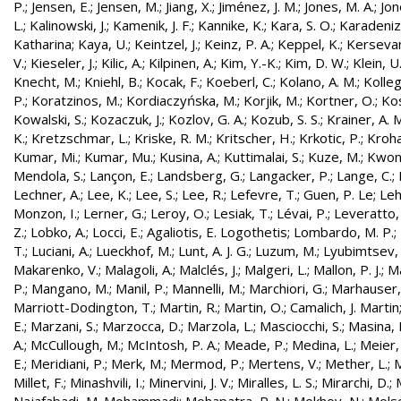
P.
;
Jensen, E.
;
Jensen, M.
;
Jiang, X.
;
Jiménez, J. M.
;
Jones, M. A.
;
Jon
L.
;
Kalinowski, J.
;
Kamenik, J. F.
;
Kannike, K.
;
Kara, S. O.
;
Karadeniz
Katharina
;
Kaya, U.
;
Keintzel, J.
;
Keinz, P. A.
;
Keppel, K.
;
Kersevan
V.
;
Kieseler, J.
;
Kilic, A.
;
Kilpinen, A.
;
Kim, Y.-K.
;
Kim, D. W.
;
Klein, U
Knecht, M.
;
Kniehl, B.
;
Kocak, F.
;
Koeberl, C.
;
Kolano, A. M.
;
Kolleg
P.
;
Koratzinos, M.
;
Kordiaczyńska, M.
;
Korjik, M.
;
Kortner, O.
;
Kos
Kowalski, S.
;
Kozaczuk, J.
;
Kozlov, G. A.
;
Kozub, S. S.
;
Krainer, A. 
K.
;
Kretzschmar, L.
;
Kriske, R. M.
;
Kritscher, H.
;
Krkotic, P.
;
Kroha
Kumar, Mi.
;
Kumar, Mu.
;
Kusina, A.
;
Kuttimalai, S.
;
Kuze, M.
;
Kwon,
Mendola, S.
;
Lançon, E.
;
Landsberg, G.
;
Langacker, P.
;
Lange, C.
;
Lechner, A.
;
Lee, K.
;
Lee, S.
;
Lee, R.
;
Lefevre, T.
;
Guen, P. Le
;
Leh
Monzon, I.
;
Lerner, G.
;
Leroy, O.
;
Lesiak, T.
;
Lévai, P.
;
Leveratto,
Z.
;
Lobko, A.
;
Locci, E.
;
Agaliotis, E. Logothetis
;
Lombardo, M. P.
;
T.
;
Luciani, A.
;
Lueckhof, M.
;
Lunt, A. J. G.
;
Luzum, M.
;
Lyubimtsev, 
Makarenko, V.
;
Malagoli, A.
;
Malclés, J.
;
Malgeri, L.
;
Mallon, P. J.
;
Ma
P.
;
Mangano, M.
;
Manil, P.
;
Mannelli, M.
;
Marchiori, G.
;
Marhauser,
Marriott-Dodington, T.
;
Martin, R.
;
Martin, O.
;
Camalich, J. Martin
E.
;
Marzani, S.
;
Marzocca, D.
;
Marzola, L.
;
Masciocchi, S.
;
Masina, I
A.
;
McCullough, M.
;
McIntosh, P. A.
;
Meade, P.
;
Medina, L.
;
Meier,
E.
;
Meridiani, P.
;
Merk, M.
;
Mermod, P.
;
Mertens, V.
;
Mether, L.
;
M
Millet, F.
;
Minashvili, I.
;
Minervini, J. V.
;
Miralles, L. S.
;
Mirarchi, D.
;