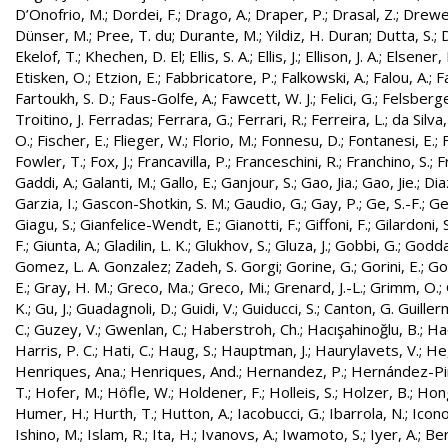
D’Onofrio, M.
;
Dordei, F.
;
Drago, A.
;
Draper, P.
;
Drasal, Z.
;
Drewe
Dünser, M.
;
Pree, T. du
;
Durante, M.
;
Yildiz, H. Duran
;
Dutta, S.
;
D
Ekelof, T.
;
Khechen, D. El
;
Ellis, S. A.
;
Ellis, J.
;
Ellison, J. A.
;
Elsener, 
Etisken, O.
;
Etzion, E.
;
Fabbricatore, P.
;
Falkowski, A.
;
Falou, A.
;
Fa
Fartoukh, S. D.
;
Faus-Golfe, A.
;
Fawcett, W. J.
;
Felici, G.
;
Felsberge
Troitino, J. Ferradas
;
Ferrara, G.
;
Ferrari, R.
;
Ferreira, L.
;
da Silva
O.
;
Fischer, E.
;
Flieger, W.
;
Florio, M.
;
Fonnesu, D.
;
Fontanesi, E.
;
Fowler, T.
;
Fox, J.
;
Francavilla, P.
;
Franceschini, R.
;
Franchino, S.
;
F
Gaddi, A.
;
Galanti, M.
;
Gallo, E.
;
Ganjour, S.
;
Gao, Jia.
;
Gao, Jie.
;
Dia
Garzia, I.
;
Gascon-Shotkin, S. M.
;
Gaudio, G.
;
Gay, P.
;
Ge, S.-F.
;
Ge
Giagu, S.
;
Gianfelice-Wendt, E.
;
Gianotti, F.
;
Giffoni, F.
;
Gilardoni, S
F.
;
Giunta, A.
;
Gladilin, L. K.
;
Glukhov, S.
;
Gluza, J.
;
Gobbi, G.
;
Godda
Gomez, L. A. Gonzalez
;
Zadeh, S. Gorgi
;
Gorine, G.
;
Gorini, E.
;
Gou
E.
;
Gray, H. M.
;
Greco, Ma.
;
Greco, Mi.
;
Grenard, J.-L.
;
Grimm, O.
;
K.
;
Gu, J.
;
Guadagnoli, D.
;
Guidi, V.
;
Guiducci, S.
;
Canton, G. Guille
C.
;
Guzey, V.
;
Gwenlan, C.
;
Haberstroh, Ch.
;
Hacışahinoğlu, B.
;
Ha
Harris, P. C.
;
Hati, C.
;
Haug, S.
;
Hauptman, J.
;
Haurylavets, V.
;
He,
Henriques, Ana.
;
Henriques, And.
;
Hernandez, P.
;
Hernández-Pint
T.
;
Hofer, M.
;
Höfle, W.
;
Holdener, F.
;
Holleis, S.
;
Holzer, B.
;
Hong
Humer, H.
;
Hurth, T.
;
Hutton, A.
;
Iacobucci, G.
;
Ibarrola, N.
;
Icon
Ishino, M.
;
Islam, R.
;
Ita, H.
;
Ivanovs, A.
;
Iwamoto, S.
;
Iyer, A.
;
Ber