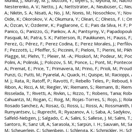
Munilla, J.
;
Murray, M. J.
;
Muttoni, Y.
;
Myers, S.
;
Mylona, M.
;
Nachtm
Nesterenko, A. V.
;
Netto, J. A.
;
Nettsträter, A.
;
Neubüser, C.
;
Neu
A.
;
Nikitin, S. A.
;
Nisati, A.
;
No, J. M.
;
Nonis, M.
;
Nosochkov, Y.
;
Nová
Oide, K.
;
Okorokov, V. A.
;
Okumura, Y.
;
Oleari, C.
;
Olness, F. I.
;
On
A.
;
Özcan, V.
;
Özdemir, K.
;
Pagliarone, C. E.
;
Pais da Silva, H. F.
;
P
Panico, G.
;
Panizzo, G.
;
Pankov, A. A.
;
Pantsyrny, V.
;
Papadopoulo
Pasquali, M.
;
Patra, S. K.
;
Patterson, R.
;
Paukkunen, H.
;
Pauss, F.
Perez, G.
;
Pérez, F.
;
Perez Codina, E.
;
Perez Morales, J.
;
Perfilo
F.
;
Pezzotti, L.
;
Pfeiffer, S.
;
Piccinini, F.
;
Pieloni, T.
;
Pierini, M.
;
Pikh
Plagge, M.
;
Plehn, T.
;
Pleier, M. -A.
;
Płoskoń, M.
;
Podeur, M.
;
Pod
Polini, A.
;
Polinski, J.
;
Polozov, S. M.
;
Ponce, L.
;
Pont, M.
;
Pontecor
A.
;
Premat, E.
;
Price, T.
;
Primavera, M.
;
Prino, F.
;
Prioli, M.
;
Proudf
Punzi, G.
;
Putti, M.
;
Pyarelal, A.
;
Quack, H.
;
Quispe, M.
;
Racioppi, 
M. J.
;
Rata, R.
;
Ratoff, P.
;
Ravotti, F.
;
Rebello Teles, P.
;
Reboud, 
Ribon, A.
;
Ricci, A. M.
;
Riegler, W.
;
Riemann, S.
;
Riemann, B.
;
Riema
Risselada, T.
;
Rivetti, A.
;
Rivkin, L.
;
Rizzo, T.
;
Robens, Tania
;
Robe
Cahuantzi, M.
;
Rogan, C.
;
Roig, M.
;
Rojas-Torres, S.
;
Rojo, J.
;
Rola
Rosado Sanchez, A.
;
Rosaz, G.
;
Rossi, L.
;
Rossi, A.
;
Rossmanith, 
Rumyantsev, L.
;
Ruprecht, R.
;
Ryazanov, A. I.
;
Saba, A.
;
Sadykov, 
Salfeld-Nebgen, J.
;
Salgado, C. A.
;
Salini, S.
;
Sallese, J. M.
;
Salmi, T.
Santoro, R.
;
Sanz Ull, A.
;
Sarasola, X.
;
Sarpün, I. H.
;
Sauvain, M.
;
Sa
M.
;
Scheuerlein, C.
;
Schienbein, I.
;
Schlenga, K.
;
Schmickler, H.
;
Sch