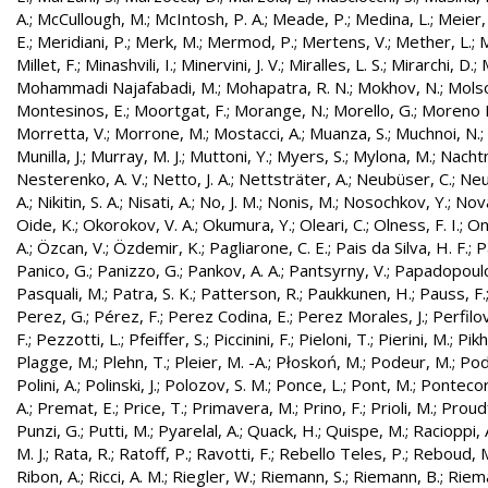
A.
;
McCullough, M.
;
McIntosh, P. A.
;
Meade, P.
;
Medina, L.
;
Meier,
E.
;
Meridiani, P.
;
Merk, M.
;
Mermod, P.
;
Mertens, V.
;
Mether, L.
;
M
Millet, F.
;
Minashvili, I.
;
Minervini, J. V.
;
Miralles, L. S.
;
Mirarchi, D.
;
Mohammadi Najafabadi, M.
;
Mohapatra, R. N.
;
Mokhov, N.
;
Molso
Montesinos, E.
;
Moortgat, F.
;
Morange, N.
;
Morello, G.
;
Moreno L
Morretta, V.
;
Morrone, M.
;
Mostacci, A.
;
Muanza, S.
;
Muchnoi, N.
;
Munilla, J.
;
Murray, M. J.
;
Muttoni, Y.
;
Myers, S.
;
Mylona, M.
;
Nachtm
Nesterenko, A. V.
;
Netto, J. A.
;
Nettsträter, A.
;
Neubüser, C.
;
Neu
A.
;
Nikitin, S. A.
;
Nisati, A.
;
No, J. M.
;
Nonis, M.
;
Nosochkov, Y.
;
Nová
Oide, K.
;
Okorokov, V. A.
;
Okumura, Y.
;
Oleari, C.
;
Olness, F. I.
;
On
A.
;
Özcan, V.
;
Özdemir, K.
;
Pagliarone, C. E.
;
Pais da Silva, H. F.
;
P
Panico, G.
;
Panizzo, G.
;
Pankov, A. A.
;
Pantsyrny, V.
;
Papadopoulo
Pasquali, M.
;
Patra, S. K.
;
Patterson, R.
;
Paukkunen, H.
;
Pauss, F.
Perez, G.
;
Pérez, F.
;
Perez Codina, E.
;
Perez Morales, J.
;
Perfilo
F.
;
Pezzotti, L.
;
Pfeiffer, S.
;
Piccinini, F.
;
Pieloni, T.
;
Pierini, M.
;
Pikh
Plagge, M.
;
Plehn, T.
;
Pleier, M. -A.
;
Płoskoń, M.
;
Podeur, M.
;
Pod
Polini, A.
;
Polinski, J.
;
Polozov, S. M.
;
Ponce, L.
;
Pont, M.
;
Pontecor
A.
;
Premat, E.
;
Price, T.
;
Primavera, M.
;
Prino, F.
;
Prioli, M.
;
Proudf
Punzi, G.
;
Putti, M.
;
Pyarelal, A.
;
Quack, H.
;
Quispe, M.
;
Racioppi, 
M. J.
;
Rata, R.
;
Ratoff, P.
;
Ravotti, F.
;
Rebello Teles, P.
;
Reboud, 
Ribon, A.
;
Ricci, A. M.
;
Riegler, W.
;
Riemann, S.
;
Riemann, B.
;
Riema