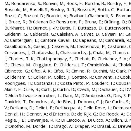
M.
;
Bondarenko, S.
;
Bonvini, M.
;
Boos, E.
;
Bordini, B.
;
Bordry, F.
;
B
Boscolo, M.
;
Boselli, S.
;
Bosley, R. R.
;
Bossu, F.
;
Botta, C.
;
Bottura
Bozzi, C.
;
Bozzini, D.
;
Braccini, V.
;
Braibant-Giacomelli, S.
;
Bramant
J.
;
Bruce, R.
;
Brückman De Renstrom, P.
;
Bruna, E.
;
Brüning, O.
;
B
Burkhardt, H.
;
Burnet, J. -P.
;
Butin, F.
;
Buttazzo, D.
;
Butterworth,
Calderini, G.
;
Calderola, G.
;
Caliskan, A.
;
Calvet, D.
;
Calviani, M.
;
Cam
A.
;
Cantergiani, E.
;
Cantore-Cavalli, D.
;
Capeans, M.
;
Cardarelli, R.
Casalbuoni, S.
;
Casas, J.
;
Cascella, M.
;
Castelnovo, P.
;
Castorina, 
Cervantes, J.
;
Chaikovska, I.
;
Chakrabortty, J.
;
Chala, M.
;
Chamizo-
J.
;
Charles, T. K.
;
Chattopadhyay, S.
;
Chehab, R.
;
Chekanov, S. V.
;
G.
;
Chiesa, M.
;
Chiggiato, P.
;
Childers, J. T.
;
Chmielińska, A.
;
Cholak
Cibinetto, G.
;
Ciftci, A. K.
;
Ciftci, R.
;
Cimino, R.
;
Ciuchini, M.
;
Clark, P.
Colldelram, C.
;
Collier, P.
;
Collot, J.
;
Contino, R.
;
Conventi, F.
;
Cook,
Rodrigues, H.
;
Costanza, F.
;
Costa Pinto, P.
;
Couderc, F.
;
Coupard
Alaniz, E.
;
Curé, B.
;
Curti, J.
;
Curtin, D.
;
Czech, M.
;
Dachauer, C.
;
D’A
D’Aloia Schwartzentruber, L.
;
Dam, M.
;
D’Ambrosio, G.
;
Das, S. P
Davidek, T.
;
Deandrea, A.
;
de Blas, J.
;
Debono, C. J.
;
De Curtis, S.
V.
;
Delikaris, D.
;
Deliot, F.
;
Dell’Acqua, A.
;
Delle Rose, L.
;
Delmastr
Denizli, H.
;
Denner, A.
;
d’Enterria, D.
;
de Rijk, G.
;
De Roeck, A.
;
De
Régie, J. B.
;
Dewanjee, R. K.
;
Di Ciaccio, A.
;
Di Cicco, A.
;
Dillon, B. 
D’Onofrio, M.
;
Dordei, F.
;
Drago, A.
;
Draper, P.
;
Drasal, Z.
;
Drewe