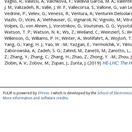
Vaglio, R.
;
Valassi, A.
;
Valchkova, F.
;
Valdivia Garcia, M. A.
;
Valente
J. M.
;
Valizadeh, R.
;
Valle, J. W. F.
;
Vallecorsa, S.
;
Vallone, G.
;
van L
Vedrine, P.
;
Velev, G.
;
Veness, R.
;
Ventura, A.
;
Venturini Delsolar
Viazlo, O.
;
Vicini, A.
;
Viehhauser, G.
;
Vignaroli, N.
;
Vignolo, M.
;
Vitr
Volpini, G.
;
von Ahnen, J.
;
Vorotnikov, G.
;
Voutsinas, G. G.
;
Vysotsk
Watson, T. P.
;
Watson, N. K.
;
Ws, Z.
;
Weiland, C.
;
Weinzierl, S.
;
We
Wilkinson, G.
;
Williams, P. H.
;
Winter, A.
;
Wohlfahrt, A.
;
Wojtoń, T.
Yang, G.
;
Yang, H. J.
;
Yao, W. -M.
;
Yazgan, E.
;
Yermolchik, V.
;
Yilma
Zaborowska, A.
;
Zadeh, S. G.
;
Zahnd, M.
;
Zanetti, M.
;
Zanotto, L.
;
Z.
;
Zhang, Y.
;
Zhang, C.
;
Zhang, H.
;
Zhao, Z.
;
Zhong, Y. -M.
;
Zhou, J
Zlobin, A. V.
;
Zobov, M.
;
Zupan, J.
;
Zurita, J.
(2019)
HE-LHC: The H
FULIR is powered by
EPrints 3
which is developed by the
School of Electroni
More information and software credits
.