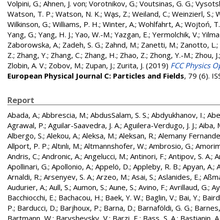
Volpini, G.
;
Ahnen, J. von
;
Vorotnikov, G.
;
Voutsinas, G. G.
;
Vysotsk
Watson, T. P.
;
Watson, N. K.
;
Wa̧s, Z.
;
Weiland, C.
;
Weinzierl, S.
;
W
Wilkinson, G.
;
Williams, P. H.
;
Winter, A.
;
Wohlfahrt, A.
;
Wojtoń, T.
Yang, G.
;
Yang, H. J.
;
Yao, W.-M.
;
Yazgan, E.
;
Yermolchik, V.
;
Yilma
Zaborowska, A.
;
Zadeh, S. G.
;
Zahnd, M.
;
Zanetti, M.
;
Zanotto, L.
;
Z.
;
Zhang, Y.
;
Zhang, C.
;
Zhang, H.
;
Zhao, Z.
;
Zhong, Y.-M.
;
Zhou, J.
Zlobin, A. V.
;
Zobov, M.
;
Zupan, J.
;
Zurita, J.
(2019)
FCC Physics Op
European Physical Journal C: Particles and Fields
, 79 (6). 
Report
Abada, A.
;
Abbrescia, M.
;
AbdusSalam, S. S.
;
Abdyukhanov, I.
;
Abe
Agrawal, P.
;
Aguilar-Saavedra, J. A.
;
Aguilera-Verdugo, J. J.
;
Aiba, 
Albergo, S.
;
Alekou, A.
;
Aleksa, M.
;
Aleksan, R.
;
Alemany Fernandez
Allport, P. P.
;
Altınlı, M.
;
Altmannshofer, W.
;
Ambrosio, G.
;
Amorim
Andris, C.
;
Andronic, A.
;
Angelucci, M.
;
Antinori, F.
;
Antipov, S. A.
;
A
Apollinari, G.
;
Apollonio, A.
;
Appelö, D.
;
Appleby, R. B.
;
Apyan, A.
;
A
Arnaldi, R.
;
Arsenyev, S. A.
;
Arzeo, M.
;
Asai, S.
;
Aslanides, E.
;
Aßma
Audurier, A.
;
Aull, S.
;
Aumon, S.
;
Aune, S.
;
Avino, F.
;
Avrillaud, G.
;
Ay
Bacchiocchi, E.
;
Bachacou, H.
;
Baek, Y. W.
;
Baglin, V.
;
Bai, Y.
;
Baird
P.
;
Barducci, D.
;
Barjhoux, P.
;
Barna, D.
;
Barnaföldi, G. G.
;
Barnes, 
Bartmann, W.
;
Baryshevsky, V.
;
Barzi, E.
;
Bass, S. A.
;
Bastianin, A