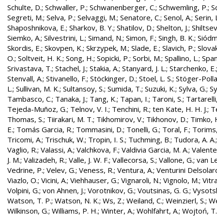
Schulte, D.
;
Schwaller, P.
;
Schwanenberger, C.
;
Schwemling, P.
;
S
Segreti, M.
;
Selva, P.
;
Selvaggi, M.
;
Senatore, C.
;
Senol, A.
;
Serin, 
Shaposhnikova, E.
;
Sharkov, B. Y.
;
Shatilov, D.
;
Shelton, J.
;
Shiltsev
Siemko, A.
;
Silvestrini, L.
;
Simand, N.
;
Simon, F.
;
Singh, B. K.
;
Siódm
Skordis, E.
;
Skovpen, K.
;
Skrzypek, M.
;
Slade, E.
;
Slavich, P.
;
Slovak
O.
;
Soltveit, H. K.
;
Song, H.
;
Sopicki, P.
;
Sorbi, M.
;
Spallino, L.
;
Spa
Srivastava, T.
;
Stachel, J.
;
Stakia, A.
;
Stanyard, J. L.
;
Starchenko, E.
Stenvall, A.
;
Stivanello, F.
;
Stöckinger, D.
;
Stoel, L. S.
;
Stöger-Polla
L.
;
Sullivan, M. K.
;
Sultansoy, S.
;
Sumida, T.
;
Suzuki, K.
;
Sylva, G.
;
Sy
Tambasco, C.
;
Tanaka, J.
;
Tang, K.
;
Tapan, I.
;
Taroni, S.
;
Tartarelli
Tejeda-Muñoz, G.
;
Telnov, V. I.
;
Tenchini, R.
;
ten Kate, H. H. J.
;
T
Thomas, S.
;
Tiirakari, M. T.
;
Tikhomirov, V.
;
Tikhonov, D.
;
Timko, 
E.
;
Tomás Garcia, R.
;
Tommasini, D.
;
Tonelli, G.
;
Toral, F.
;
Torims,
Tricomi, A.
;
Trischuk, W.
;
Tropin, I. S.
;
Tuchming, B.
;
Tudora, A. A.
Vaglio, R.
;
Valassi, A.
;
Valchkova, F.
;
Valdivia Garcia, M. A.
;
Valente
J. M.
;
Valizadeh, R.
;
Valle, J. W. F.
;
Vallecorsa, S.
;
Vallone, G.
;
van L
Vedrine, P.
;
Velev, G.
;
Veness, R.
;
Ventura, A.
;
Venturini Delsolar
Viazlo, O.
;
Vicini, A.
;
Viehhauser, G.
;
Vignaroli, N.
;
Vignolo, M.
;
Vitr
Volpini, G.
;
von Ahnen, J.
;
Vorotnikov, G.
;
Voutsinas, G. G.
;
Vysotsk
Watson, T. P.
;
Watson, N. K.
;
Ws, Z.
;
Weiland, C.
;
Weinzierl, S.
;
We
Wilkinson, G.
;
Williams, P. H.
;
Winter, A.
;
Wohlfahrt, A.
;
Wojtoń, T.