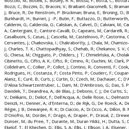
Boscolo, M.
;
Boselli, S.
;
Bosley, R. R.
;
Bossu, F.
;
Botta, C.
;
Bottura
Bozzi, C.
;
Bozzini, D.
;
Braccini, V.
;
Braibant-Giacomelli, S.
;
Bramant
J.
;
Bruce, R.
;
De Renstrom, P. Brückman
;
Bruna, E.
;
Brüning, O.
;
B
Burkhardt, H.
;
Burnet, J. -P.
;
Butin, F.
;
Buttazzo, D.
;
Butterworth,
Calderini, G.
;
Calderola, G.
;
Caliskan, A.
;
Calvet, D.
;
Calviani, M.
;
Cam
A.
;
Cantergiani, E.
;
Cantore-Cavalli, D.
;
Capeans, M.
;
Cardarelli, R.
Casalbuoni, S.
;
Casas, J.
;
Cascella, M.
;
Castelnovo, P.
;
Castorina, 
Cervantes, J.
;
Chaikovska, I.
;
Chakrabortty, J.
;
Chala, M.
;
Chamizo-
J.
;
Charles, T. K.
;
Chattopadhyay, S.
;
Chehab, R.
;
Chekanov, S. V.
;
G.
;
Chiesa, M.
;
Chiggiato, P.
;
Childers, J. T.
;
Chmielińska, A.
;
Cholak
Cibinetto, G.
;
Ciftci, A. K.
;
Ciftci, R.
;
Cimino, R.
;
Ciuchini, M.
;
Clark, P.
Colldelram, C.
;
Collier, P.
;
Collot, J.
;
Contino, R.
;
Conventi, F.
;
Cook,
Rodrigues, H.
;
Costanza, F.
;
Costa Pinto, P.
;
Couderc, F.
;
Coupard
Alaniz, E.
;
Curé, B.
;
Curti, J.
;
Curtin, D.
;
Czech, M.
;
Dachauer, C.
;
D’A
D’Aloia Schwartzentruber, L.
;
Dam, M.
;
D’Ambrosio, G.
;
Das, S. P
Davidek, T.
;
Deandrea, A.
;
de Blas, J.
;
Debono, C. J.
;
De Curtis, S.
V.
;
Delikaris, D.
;
Deliot, F.
;
Dell’Acqua, A.
;
Delle Rose, L.
;
Delmastr
Denizli, H.
;
Denner, A.
;
d’Enterria, D.
;
de Rijk, G.
;
De Roeck, A.
;
De
Régie, J. B.
;
Dewanjee, R. K.
;
Di Ciaccio, A.
;
Di Cicco, A.
;
Dillon, B. 
D’Onofrio, M.
;
Dordei, F.
;
Drago, A.
;
Draper, P.
;
Drasal, Z.
;
Drewe
Dünser, M.
;
du Pree, T.
;
Durante, M.
;
Duran Yildiz, H.
;
Dutta, S.
;
D
Ekelof, T.
;
El Khechen, D.
;
Ellis, S. A.
;
Ellis, J.
;
Ellison, J. A.
;
Elsener, 