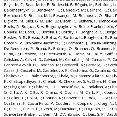
Bayındır, C.
;
Beaudette, F.
;
Bedeschi, F.
;
Béguin, M.
;
Bellafont, I.
;
Belomestnykh, S.
;
Bencivenni, G.
;
Benedikt, M.
;
Bernardi, G.
;
Bern
Bertolucci, S.
;
Besana, M. I.
;
Besançon, M.
;
Beznosov, O.
;
Bhat, P
Biglietti, M.
;
Bilei, G. M.
;
Bilki, B.
;
Biscari, C.
;
Bishara, F.
;
Blanco-Gar
Boels, R.
;
Bogacz, S. A.
;
Bogomyagkov, A.
;
Boine-Frankenheim, 
Bonvini, M.
;
Boos, E.
;
Bordini, B.
;
Bordry, F.
;
Borghello, G.
;
Borgon
Bosley, R. R.
;
Bossu, F.
;
Botta, C.
;
Bottura, L.
;
Boughezal, R.
;
Bout
Braccini, V.
;
Braibant-Giacomelli, S.
;
Bramante, J.
;
Braun-Munzinge
De Renstrom, P.
;
Bruna, E.
;
Brüning, O.
;
Brunner, O.
;
Brunner, K.
Butin, F.
;
Buttazzo, D.
;
Butterworth, A.
;
Caccia, M.
;
Cai, Y.
;
Caiffi, 
Caliskan, A.
;
Calvet, D.
;
Calviani, M.
;
Camalich, J. M.
;
Camarri, P.
;
Ca
Cantore-Cavalli, D.
;
Capeans, M.
;
Cardarelli, R.
;
Cardella, U.
;
Cardi
Casas, J.
;
Cascella, M.
;
Castelnovo, P.
;
Castorina, G.
;
Catalano, G.
Chaikovska, I.
;
Chakrabortty, J.
;
Chala, M.
;
Chamizo-Llatas, M.
;
Ch
K.
;
Chattopadhyay, S.
;
Chehab, R.
;
Chekanov, S. V.
;
Chen, N.
;
Cher
M.
;
Chiggiato, P.
;
Childers, J. T.
;
Chmielińska, A.
;
Cholakian, A.
;
Cho
G.
;
Ciftci, A. K.
;
Ciftci, R.
;
Cimino, R.
;
Ciuchini, M.
;
Clark, P. J.
;
Coadou
C.
;
Collier, P.
;
Collot, J.
;
Contino, R.
;
Conventi, F.
;
Cook, C. T. A.
;
Coo
Costanza, F.
;
Costa Pinto, P.
;
Couderc, F.
;
Coupard, J.
;
Craig, N.
;
C
B.
;
Curti, J.
;
Curtin, D.
;
Czech, M.
;
Dachauer, C.
;
D’Agnolo, R. T.
;
Da
Schwartzentruber, L.
;
Dam, M.
;
D’Ambrosio, G.
;
Das, S. P.
;
DasBa