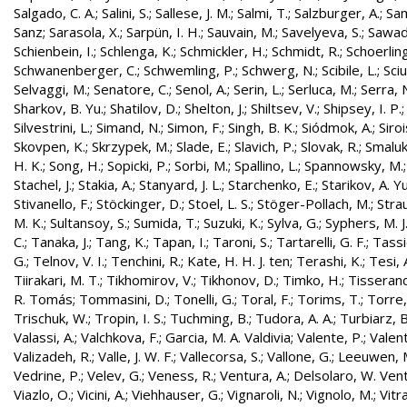
Salgado, C. A.
;
Salini, S.
;
Sallese, J. M.
;
Salmi, T.
;
Salzburger, A.
;
Sam
Sanz
;
Sarasola, X.
;
Sarpün, I. H.
;
Sauvain, M.
;
Savelyeva, S.
;
Sawad
Schienbein, I.
;
Schlenga, K.
;
Schmickler, H.
;
Schmidt, R.
;
Schoerling
Schwanenberger, C.
;
Schwemling, P.
;
Schwerg, N.
;
Scibile, L.
;
Sciu
Selvaggi, M.
;
Senatore, C.
;
Senol, A.
;
Serin, L.
;
Serluca, M.
;
Serra, 
Sharkov, B. Yu.
;
Shatilov, D.
;
Shelton, J.
;
Shiltsev, V.
;
Shipsey, I. P.
Silvestrini, L.
;
Simand, N.
;
Simon, F.
;
Singh, B. K.
;
Siódmok, A.
;
Siroi
Skovpen, K.
;
Skrzypek, M.
;
Slade, E.
;
Slavich, P.
;
Slovak, R.
;
Smaluk
H. K.
;
Song, H.
;
Sopicki, P.
;
Sorbi, M.
;
Spallino, L.
;
Spannowsky, M.
Stachel, J.
;
Stakia, A.
;
Stanyard, J. L.
;
Starchenko, E.
;
Starikov, A. Yu
Stivanello, F.
;
Stöckinger, D.
;
Stoel, L. S.
;
Stöger-Pollach, M.
;
Stra
M. K.
;
Sultansoy, S.
;
Sumida, T.
;
Suzuki, K.
;
Sylva, G.
;
Syphers, M. J
C.
;
Tanaka, J.
;
Tang, K.
;
Tapan, I.
;
Taroni, S.
;
Tartarelli, G. F.
;
Tassie
G.
;
Telnov, V. I.
;
Tenchini, R.
;
Kate, H. H. J. ten
;
Terashi, K.
;
Tesi, 
Tiirakari, M. T.
;
Tikhomirov, V.
;
Tikhonov, D.
;
Timko, H.
;
Tisserand
R. Tomás
;
Tommasini, D.
;
Tonelli, G.
;
Toral, F.
;
Torims, T.
;
Torre,
Trischuk, W.
;
Tropin, I. S.
;
Tuchming, B.
;
Tudora, A. A.
;
Turbiarz, B
Valassi, A.
;
Valchkova, F.
;
Garcia, M. A. Valdivia
;
Valente, P.
;
Valent
Valizadeh, R.
;
Valle, J. W. F.
;
Vallecorsa, S.
;
Vallone, G.
;
Leeuwen, 
Vedrine, P.
;
Velev, G.
;
Veness, R.
;
Ventura, A.
;
Delsolaro, W. Vent
Viazlo, O.
;
Vicini, A.
;
Viehhauser, G.
;
Vignaroli, N.
;
Vignolo, M.
;
Vitr