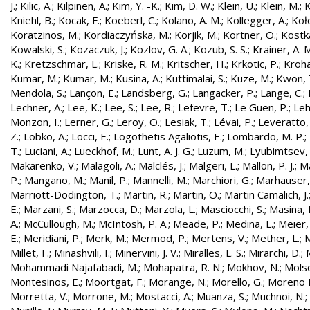
J.
;
Kilic, A.
;
Kilpinen, A.
;
Kim, Y. -K.
;
Kim, D. W.
;
Klein, U.
;
Klein, M.
;
K
Kniehl, B.
;
Kocak, F.
;
Koeberl, C.
;
Kolano, A. M.
;
Kollegger, A.
;
Koło
Koratzinos, M.
;
Kordiaczyńska, M.
;
Korjik, M.
;
Kortner, O.
;
Kostka
Kowalski, S.
;
Kozaczuk, J.
;
Kozlov, G. A.
;
Kozub, S. S.
;
Krainer, A. 
K.
;
Kretzschmar, L.
;
Kriske, R. M.
;
Kritscher, H.
;
Krkotic, P.
;
Kroha
Kumar, M.
;
Kumar, M.
;
Kusina, A.
;
Kuttimalai, S.
;
Kuze, M.
;
Kwon, 
Mendola, S.
;
Lançon, E.
;
Landsberg, G.
;
Langacker, P.
;
Lange, C.
;
Lechner, A.
;
Lee, K.
;
Lee, S.
;
Lee, R.
;
Lefevre, T.
;
Le Guen, P.
;
Leh
Monzon, I.
;
Lerner, G.
;
Leroy, O.
;
Lesiak, T.
;
Lévai, P.
;
Leveratto,
Z.
;
Lobko, A.
;
Locci, E.
;
Logothetis Agaliotis, E.
;
Lombardo, M. P.
;
T.
;
Luciani, A.
;
Lueckhof, M.
;
Lunt, A. J. G.
;
Luzum, M.
;
Lyubimtsev, 
Makarenko, V.
;
Malagoli, A.
;
Malclés, J.
;
Malgeri, L.
;
Mallon, P. J.
;
Ma
P.
;
Mangano, M.
;
Manil, P.
;
Mannelli, M.
;
Marchiori, G.
;
Marhauser,
Marriott-Dodington, T.
;
Martin, R.
;
Martin, O.
;
Martin Camalich, J.
E.
;
Marzani, S.
;
Marzocca, D.
;
Marzola, L.
;
Masciocchi, S.
;
Masina, I
A.
;
McCullough, M.
;
McIntosh, P. A.
;
Meade, P.
;
Medina, L.
;
Meier,
E.
;
Meridiani, P.
;
Merk, M.
;
Mermod, P.
;
Mertens, V.
;
Mether, L.
;
M
Millet, F.
;
Minashvili, I.
;
Minervini, J. V.
;
Miralles, L. S.
;
Mirarchi, D.
;
Mohammadi Najafabadi, M.
;
Mohapatra, R. N.
;
Mokhov, N.
;
Molso
Montesinos, E.
;
Moortgat, F.
;
Morange, N.
;
Morello, G.
;
Moreno L
Morretta, V.
;
Morrone, M.
;
Mostacci, A.
;
Muanza, S.
;
Muchnoi, N.
;