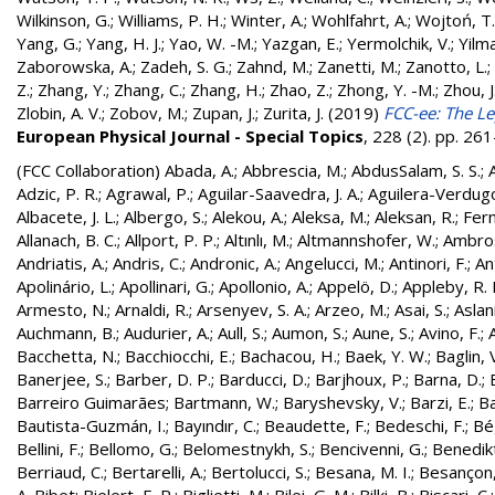
Wilkinson, G.
;
Williams, P. H.
;
Winter, A.
;
Wohlfahrt, A.
;
Wojtoń, T.
Yang, G.
;
Yang, H. J.
;
Yao, W. -M.
;
Yazgan, E.
;
Yermolchik, V.
;
Yilma
Zaborowska, A.
;
Zadeh, S. G.
;
Zahnd, M.
;
Zanetti, M.
;
Zanotto, L.
;
Z.
;
Zhang, Y.
;
Zhang, C.
;
Zhang, H.
;
Zhao, Z.
;
Zhong, Y. -M.
;
Zhou, J
Zlobin, A. V.
;
Zobov, M.
;
Zupan, J.
;
Zurita, J.
(2019)
FCC-ee: The Le
European Physical Journal - Special Topics
, 228 (2). pp. 2
(FCC Collaboration)
Abada, A.
;
Abbrescia, M.
;
AbdusSalam, S. S.
;
Adzic, P. R.
;
Agrawal, P.
;
Aguilar-Saavedra, J. A.
;
Aguilera-Verdugo, 
Albacete, J. L.
;
Albergo, S.
;
Alekou, A.
;
Aleksa, M.
;
Aleksan, R.
;
Fer
Allanach, B. C.
;
Allport, P. P.
;
Altınlı, M.
;
Altmannshofer, W.
;
Ambros
Andriatis, A.
;
Andris, C.
;
Andronic, A.
;
Angelucci, M.
;
Antinori, F.
;
An
Apolinário, L.
;
Apollinari, G.
;
Apollonio, A.
;
Appelö, D.
;
Appleby, R. 
Armesto, N.
;
Arnaldi, R.
;
Arsenyev, S. A.
;
Arzeo, M.
;
Asai, S.
;
Aslan
Auchmann, B.
;
Audurier, A.
;
Aull, S.
;
Aumon, S.
;
Aune, S.
;
Avino, F.
;
Bacchetta, N.
;
Bacchiocchi, E.
;
Bachacou, H.
;
Baek, Y. W.
;
Baglin, 
Banerjee, S.
;
Barber, D. P.
;
Barducci, D.
;
Barjhoux, P.
;
Barna, D.
;
Barreiro Guimarães
;
Bartmann, W.
;
Baryshevsky, V.
;
Barzi, E.
;
Ba
Bautista-Guzmán, I.
;
Bayındır, C.
;
Beaudette, F.
;
Bedeschi, F.
;
Bé
Bellini, F.
;
Bellomo, G.
;
Belomestnykh, S.
;
Bencivenni, G.
;
Benedikt
Berriaud, C.
;
Bertarelli, A.
;
Bertolucci, S.
;
Besana, M. I.
;
Besançon,