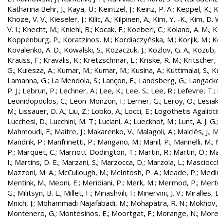
Katharina Behr, J.
;
Kaya, U.
;
Keintzel, J.
;
Keinz, P. A.
;
Keppel, K.
;
K
Khoze, V. V.
;
Kieseler, J.
;
Kilic, A.
;
Kilpinen, A.
;
Kim, Y. -K.
;
Kim, D. 
V. I.
;
Knecht, M.
;
Kniehl, B.
;
Kocak, F.
;
Koeberl, C.
;
Kolano, A. M.
;
K
Koppenburg, P.
;
Koratzinos, M.
;
Kordiaczyńska, M.
;
Korjik, M.
;
K
Kovalenko, A. D.
;
Kowalski, S.
;
Kozaczuk, J.
;
Kozlov, G. A.
;
Kozub, S
Krauss, F.
;
Kravalis, K.
;
Kretzschmar, L.
;
Kriske, R. M.
;
Kritscher,
G.
;
Kulesza, A.
;
Kumar, M.
;
Kumar, M.
;
Kusina, A.
;
Kuttimalai, S.
;
K
Lamanna, G.
;
La Mendola, S.
;
Lançon, E.
;
Landsberg, G.
;
Langacke
P. J.
;
Lebrun, P.
;
Lechner, A.
;
Lee, K.
;
Lee, S.
;
Lee, R.
;
Lefevre, T.
;
Leonidopoulos, C.
;
Leon-Monzon, I.
;
Lerner, G.
;
Leroy, O.
;
Lesiak
M.
;
Lissauer, D. A.
;
Liu, Z.
;
Lobko, A.
;
Locci, E.
;
Logothetis Agaliotis
Lucchesi, D.
;
Lucchini, M. T.
;
Luciani, A.
;
Lueckhof, M.
;
Lunt, A. J. G.
Mahmoudi, F.
;
Maitre, J.
;
Makarenko, V.
;
Malagoli, A.
;
Malclés, J.
;
M
Mandrik, P.
;
Manfrinetti, P.
;
Mangano, M.
;
Manil, P.
;
Mannelli, M.
;
P.
;
Marquet, C.
;
Marriott-Dodington, T.
;
Martin, R.
;
Martin, O.
;
Ma
I.
;
Martins, D. E.
;
Marzani, S.
;
Marzocca, D.
;
Marzola, L.
;
Masciocch
Mazzoni, M. A.
;
McCullough, M.
;
McIntosh, P. A.
;
Meade, P.
;
Medin
Mentink, M.
;
Meoni, E.
;
Meridiani, P.
;
Merk, M.
;
Mermod, P.
;
Merte
G.
;
Militsyn, B. L.
;
Millet, F.
;
Minashvili, I.
;
Minervini, J. V.
;
Miralles, L
Mnich, J.
;
Mohammadi Najafabadi, M.
;
Mohapatra, R. N.
;
Mokhov,
Montenero, G.
;
Montesinos, E.
;
Moortgat, F.
;
Morange, N.
;
Morel