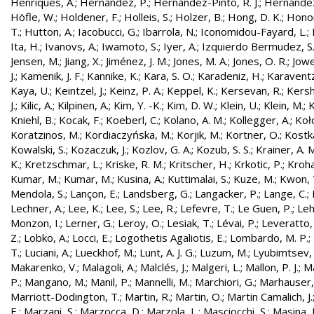
Henriques, A.
;
Hernandez, P.
;
Hernández-Pinto, R. J.
;
Hernandez
Höfle, W.
;
Holdener, F.
;
Holleis, S.
;
Holzer, B.
;
Hong, D. K.
;
Honor
T.
;
Hutton, A.
;
Iacobucci, G.
;
Ibarrola, N.
;
Iconomidou-Fayard, L.
;
Ita, H.
;
Ivanovs, A.
;
Iwamoto, S.
;
Iyer, A.
;
Izquierdo Bermudez, S
Jensen, M.
;
Jiang, X.
;
Jiménez, J. M.
;
Jones, M. A.
;
Jones, O. R.
;
Jowe
J.
;
Kamenik, J. F.
;
Kannike, K.
;
Kara, S. O.
;
Karadeniz, H.
;
Karaventz
Kaya, U.
;
Keintzel, J.
;
Keinz, P. A.
;
Keppel, K.
;
Kersevan, R.
;
Kersh
J.
;
Kilic, A.
;
Kilpinen, A.
;
Kim, Y. -K.
;
Kim, D. W.
;
Klein, U.
;
Klein, M.
;
K
Kniehl, B.
;
Kocak, F.
;
Koeberl, C.
;
Kolano, A. M.
;
Kollegger, A.
;
Koło
Koratzinos, M.
;
Kordiaczyńska, M.
;
Korjik, M.
;
Kortner, O.
;
Kostka
Kowalski, S.
;
Kozaczuk, J.
;
Kozlov, G. A.
;
Kozub, S. S.
;
Krainer, A. 
K.
;
Kretzschmar, L.
;
Kriske, R. M.
;
Kritscher, H.
;
Krkotic, P.
;
Kroha
Kumar, M.
;
Kumar, M.
;
Kusina, A.
;
Kuttimalai, S.
;
Kuze, M.
;
Kwon, 
Mendola, S.
;
Lançon, E.
;
Landsberg, G.
;
Langacker, P.
;
Lange, C.
;
Lechner, A.
;
Lee, K.
;
Lee, S.
;
Lee, R.
;
Lefevre, T.
;
Le Guen, P.
;
Leh
Monzon, I.
;
Lerner, G.
;
Leroy, O.
;
Lesiak, T.
;
Lévai, P.
;
Leveratto,
Z.
;
Lobko, A.
;
Locci, E.
;
Logothetis Agaliotis, E.
;
Lombardo, M. P.
;
T.
;
Luciani, A.
;
Lueckhof, M.
;
Lunt, A. J. G.
;
Luzum, M.
;
Lyubimtsev, 
Makarenko, V.
;
Malagoli, A.
;
Malclés, J.
;
Malgeri, L.
;
Mallon, P. J.
;
Ma
P.
;
Mangano, M.
;
Manil, P.
;
Mannelli, M.
;
Marchiori, G.
;
Marhauser,
Marriott-Dodington, T.
;
Martin, R.
;
Martin, O.
;
Martin Camalich, J.
E.
;
Marzani, S.
;
Marzocca, D.
;
Marzola, L.
;
Masciocchi, S.
;
Masina, I