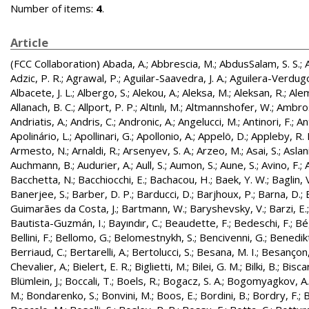
Number of items:
4
.
Article
(FCC Collaboration)
Abada, A.
;
Abbrescia, M.
;
AbdusSalam, S. S.
;
Adzic, P. R.
;
Agrawal, P.
;
Aguilar-Saavedra, J. A.
;
Aguilera-Verdugo, 
Albacete, J. L.
;
Albergo, S.
;
Alekou, A.
;
Aleksa, M.
;
Aleksan, R.
;
Ale
Allanach, B. C.
;
Allport, P. P.
;
Altınlı, M.
;
Altmannshofer, W.
;
Ambros
Andriatis, A.
;
Andris, C.
;
Andronic, A.
;
Angelucci, M.
;
Antinori, F.
;
An
Apolinário, L.
;
Apollinari, G.
;
Apollonio, A.
;
Appelö, D.
;
Appleby, R. 
Armesto, N.
;
Arnaldi, R.
;
Arsenyev, S. A.
;
Arzeo, M.
;
Asai, S.
;
Aslan
Auchmann, B.
;
Audurier, A.
;
Aull, S.
;
Aumon, S.
;
Aune, S.
;
Avino, F.
;
Bacchetta, N.
;
Bacchiocchi, E.
;
Bachacou, H.
;
Baek, Y. W.
;
Baglin, 
Banerjee, S.
;
Barber, D. P.
;
Barducci, D.
;
Barjhoux, P.
;
Barna, D.
;
Guimarães da Costa, J.
;
Bartmann, W.
;
Baryshevsky, V.
;
Barzi, E.
Bautista-Guzmán, I.
;
Bayındır, C.
;
Beaudette, F.
;
Bedeschi, F.
;
Bé
Bellini, F.
;
Bellomo, G.
;
Belomestnykh, S.
;
Bencivenni, G.
;
Benedikt
Berriaud, C.
;
Bertarelli, A.
;
Bertolucci, S.
;
Besana, M. I.
;
Besançon,
Chevalier, A.
;
Bielert, E. R.
;
Biglietti, M.
;
Bilei, G. M.
;
Bilki, B.
;
Biscar
Blümlein, J.
;
Boccali, T.
;
Boels, R.
;
Bogacz, S. A.
;
Bogomyagkov, A.
M.
;
Bondarenko, S.
;
Bonvini, M.
;
Boos, E.
;
Bordini, B.
;
Bordry, F.
;
B