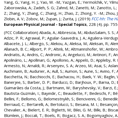
Yang, G.
;
Yang, H. J.
;
Yao, W. -M.
;
Yazgan, E.
;
Yermolchik, V.
;
Yilma
Zaborowska, A.
;
Zadeh, S. G.
;
Zahnd, M.
;
Zanetti, M.
;
Zanotto, L.
;
Z.
;
Zhang, Y.
;
Zhang, C.
;
Zhang, H.
;
Zhao, Z.
;
Zhong, Y. -M.
;
Zhou, J
Zlobin, A. V.
;
Zobov, M.
;
Zupan, J.
;
Zurita, J.
(2019)
FCC-hh: The Ha
European Physical Journal - Special Topics
, 228 (4). pp. 7
(FCC Collaboration)
Abada, A.
;
Abbrescia, M.
;
AbdusSalam, S. S.
;
Adzic, P. R.
;
Agrawal, P.
;
Aguilar-Saavedra, J. A.
;
Aguilera-Verdugo, 
Albacete, J. L.
;
Albergo, S.
;
Alekou, A.
;
Aleksa, M.
;
Aleksan, R.
;
Ale
Allanach, B. C.
;
Allport, P. P.
;
Altınlı, M.
;
Altmannshofer, W.
;
Ambros
Andriatis, A.
;
Andris, C.
;
Andronic, A.
;
Angelucci, M.
;
Antinori, F.
;
An
Apolinário, L.
;
Apollinari, G.
;
Apollonio, A.
;
Appelö, D.
;
Appleby, R. 
Armesto, N.
;
Arnaldi, R.
;
Arsenyev, S. A.
;
Arzeo, M.
;
Asai, S.
;
Aslan
Auchmann, B.
;
Audurier, A.
;
Aull, S.
;
Aumon, S.
;
Aune, S.
;
Avino, F.
;
Bacchetta, N.
;
Bacchiocchi, E.
;
Bachacou, H.
;
Baek, Y. W.
;
Baglin, 
Banerjee, S.
;
Barber, D. P.
;
Barducci, D.
;
Barjhoux, P.
;
Barna, D.
;
Guimarães da Costa, J.
;
Bartmann, W.
;
Baryshevsky, V.
;
Barzi, E.
Bautista-Guzmán, I.
;
Bayındır, C.
;
Beaudette, F.
;
Bedeschi, F.
;
Bé
Bellini, F.
;
Bellomo, G.
;
Belomestnykh, S.
;
Bencivenni, G.
;
Benedikt
Berriaud, C.
;
Bertarelli, A.
;
Bertolucci, S.
;
Besana, M. I.
;
Besançon,
Chevalier, A.
;
Bielert, E. R.
;
Biglietti, M.
;
Bilei, G. M.
;
Bilki, B.
;
Biscar
Blümlein, J.
;
Boccali, T.
;
Boels, R.
;
Bogacz, S. A.
;
Bogomyagkov, A.