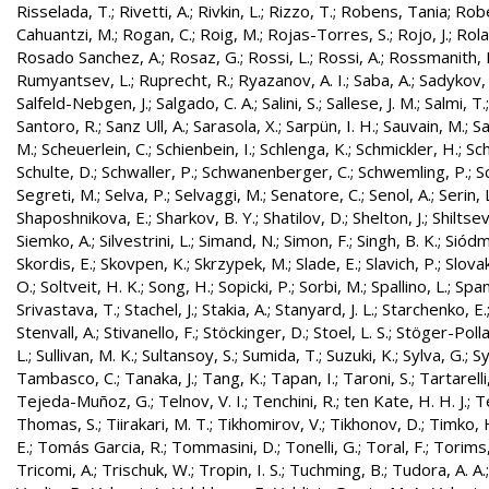
Risselada, T.
;
Rivetti, A.
;
Rivkin, L.
;
Rizzo, T.
;
Robens, Tania
;
Robe
Cahuantzi, M.
;
Rogan, C.
;
Roig, M.
;
Rojas-Torres, S.
;
Rojo, J.
;
Rola
Rosado Sanchez, A.
;
Rosaz, G.
;
Rossi, L.
;
Rossi, A.
;
Rossmanith, 
Rumyantsev, L.
;
Ruprecht, R.
;
Ryazanov, A. I.
;
Saba, A.
;
Sadykov, 
Salfeld-Nebgen, J.
;
Salgado, C. A.
;
Salini, S.
;
Sallese, J. M.
;
Salmi, T.
Santoro, R.
;
Sanz Ull, A.
;
Sarasola, X.
;
Sarpün, I. H.
;
Sauvain, M.
;
Sa
M.
;
Scheuerlein, C.
;
Schienbein, I.
;
Schlenga, K.
;
Schmickler, H.
;
Sch
Schulte, D.
;
Schwaller, P.
;
Schwanenberger, C.
;
Schwemling, P.
;
S
Segreti, M.
;
Selva, P.
;
Selvaggi, M.
;
Senatore, C.
;
Senol, A.
;
Serin, 
Shaposhnikova, E.
;
Sharkov, B. Y.
;
Shatilov, D.
;
Shelton, J.
;
Shiltsev
Siemko, A.
;
Silvestrini, L.
;
Simand, N.
;
Simon, F.
;
Singh, B. K.
;
Siódm
Skordis, E.
;
Skovpen, K.
;
Skrzypek, M.
;
Slade, E.
;
Slavich, P.
;
Slovak
O.
;
Soltveit, H. K.
;
Song, H.
;
Sopicki, P.
;
Sorbi, M.
;
Spallino, L.
;
Spa
Srivastava, T.
;
Stachel, J.
;
Stakia, A.
;
Stanyard, J. L.
;
Starchenko, E.
Stenvall, A.
;
Stivanello, F.
;
Stöckinger, D.
;
Stoel, L. S.
;
Stöger-Polla
L.
;
Sullivan, M. K.
;
Sultansoy, S.
;
Sumida, T.
;
Suzuki, K.
;
Sylva, G.
;
Sy
Tambasco, C.
;
Tanaka, J.
;
Tang, K.
;
Tapan, I.
;
Taroni, S.
;
Tartarelli
Tejeda-Muñoz, G.
;
Telnov, V. I.
;
Tenchini, R.
;
ten Kate, H. H. J.
;
T
Thomas, S.
;
Tiirakari, M. T.
;
Tikhomirov, V.
;
Tikhonov, D.
;
Timko, 
E.
;
Tomás Garcia, R.
;
Tommasini, D.
;
Tonelli, G.
;
Toral, F.
;
Torims,
Tricomi, A.
;
Trischuk, W.
;
Tropin, I. S.
;
Tuchming, B.
;
Tudora, A. A.