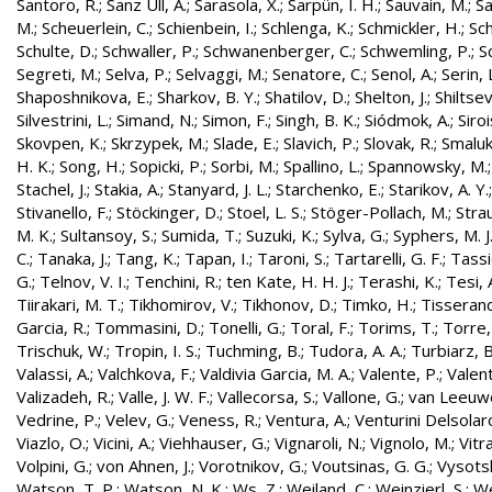
Santoro, R.
;
Sanz Ull, A.
;
Sarasola, X.
;
Sarpün, I. H.
;
Sauvain, M.
;
Sa
M.
;
Scheuerlein, C.
;
Schienbein, I.
;
Schlenga, K.
;
Schmickler, H.
;
Sch
Schulte, D.
;
Schwaller, P.
;
Schwanenberger, C.
;
Schwemling, P.
;
S
Segreti, M.
;
Selva, P.
;
Selvaggi, M.
;
Senatore, C.
;
Senol, A.
;
Serin, 
Shaposhnikova, E.
;
Sharkov, B. Y.
;
Shatilov, D.
;
Shelton, J.
;
Shiltsev
Silvestrini, L.
;
Simand, N.
;
Simon, F.
;
Singh, B. K.
;
Siódmok, A.
;
Siroi
Skovpen, K.
;
Skrzypek, M.
;
Slade, E.
;
Slavich, P.
;
Slovak, R.
;
Smaluk
H. K.
;
Song, H.
;
Sopicki, P.
;
Sorbi, M.
;
Spallino, L.
;
Spannowsky, M.
Stachel, J.
;
Stakia, A.
;
Stanyard, J. L.
;
Starchenko, E.
;
Starikov, A. Y.
Stivanello, F.
;
Stöckinger, D.
;
Stoel, L. S.
;
Stöger-Pollach, M.
;
Stra
M. K.
;
Sultansoy, S.
;
Sumida, T.
;
Suzuki, K.
;
Sylva, G.
;
Syphers, M. J
C.
;
Tanaka, J.
;
Tang, K.
;
Tapan, I.
;
Taroni, S.
;
Tartarelli, G. F.
;
Tassie
G.
;
Telnov, V. I.
;
Tenchini, R.
;
ten Kate, H. H. J.
;
Terashi, K.
;
Tesi, 
Tiirakari, M. T.
;
Tikhomirov, V.
;
Tikhonov, D.
;
Timko, H.
;
Tisserand
Garcia, R.
;
Tommasini, D.
;
Tonelli, G.
;
Toral, F.
;
Torims, T.
;
Torre,
Trischuk, W.
;
Tropin, I. S.
;
Tuchming, B.
;
Tudora, A. A.
;
Turbiarz, B
Valassi, A.
;
Valchkova, F.
;
Valdivia Garcia, M. A.
;
Valente, P.
;
Valent
Valizadeh, R.
;
Valle, J. W. F.
;
Vallecorsa, S.
;
Vallone, G.
;
van Leeuw
Vedrine, P.
;
Velev, G.
;
Veness, R.
;
Ventura, A.
;
Venturini Delsolar
Viazlo, O.
;
Vicini, A.
;
Viehhauser, G.
;
Vignaroli, N.
;
Vignolo, M.
;
Vitr
Volpini, G.
;
von Ahnen, J.
;
Vorotnikov, G.
;
Voutsinas, G. G.
;
Vysotsk
Watson, T. P.
;
Watson, N. K.
;
Ws, Z.
;
Weiland, C.
;
Weinzierl, S.
;
We