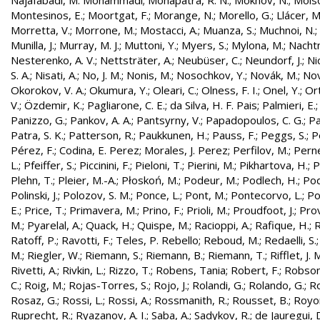
Najafabadi, M. Mohammadi
;
Mohapatra, R. N.
;
Mokhov, N.
;
Molso
Montesinos, E.
;
Moortgat, F.
;
Morange, N.
;
Morello, G.
;
Llácer, 
Morretta, V.
;
Morrone, M.
;
Mostacci, A.
;
Muanza, S.
;
Muchnoi, N.
;
Munilla, J.
;
Murray, M. J.
;
Muttoni, Y.
;
Myers, S.
;
Mylona, M.
;
Nachtm
Nesterenko, A. V.
;
Nettsträter, A.
;
Neubüser, C.
;
Neundorf, J.
;
Nic
S. A.
;
Nisati, A.
;
No, J. M.
;
Nonis, M.
;
Nosochkov, Y.
;
Novák, M.
;
Nov
Okorokov, V. A.
;
Okumura, Y.
;
Oleari, C.
;
Olness, F. I.
;
Onel, Y.
;
Ort
V.
;
Özdemir, K.
;
Pagliarone, C. E.
;
da Silva, H. F. Pais
;
Palmieri, E.
Panizzo, G.
;
Pankov, A. A.
;
Pantsyrny, V.
;
Papadopoulos, C. G.
;
Pa
Patra, S. K.
;
Patterson, R.
;
Paukkunen, H.
;
Pauss, F.
;
Peggs, S.
;
P
Pérez, F.
;
Codina, E. Perez
;
Morales, J. Perez
;
Perfilov, M.
;
Pern
L.
;
Pfeiffer, S.
;
Piccinini, F.
;
Pieloni, T.
;
Pierini, M.
;
Pikhartova, H.
;
P
Plehn, T.
;
Pleier, M.-A.
;
Płoskoń, M.
;
Podeur, M.
;
Podlech, H.
;
Pod
Polinski, J.
;
Polozov, S. M.
;
Ponce, L.
;
Pont, M.
;
Pontecorvo, L.
;
Po
E.
;
Price, T.
;
Primavera, M.
;
Prino, F.
;
Prioli, M.
;
Proudfoot, J.
;
Prov
M.
;
Pyarelal, A.
;
Quack, H.
;
Quispe, M.
;
Racioppi, A.
;
Rafique, H.
;
R
Ratoff, P.
;
Ravotti, F.
;
Teles, P. Rebello
;
Reboud, M.
;
Redaelli, S.
M.
;
Riegler, W.
;
Riemann, S.
;
Riemann, B.
;
Riemann, T.
;
Rifflet, J. 
Rivetti, A.
;
Rivkin, L.
;
Rizzo, T.
;
Robens, Tania
;
Robert, F.
;
Robson,
C.
;
Roig, M.
;
Rojas-Torres, S.
;
Rojo, J.
;
Rolandi, G.
;
Rolando, G.
;
Ro
Rosaz, G.
;
Rossi, L.
;
Rossi, A.
;
Rossmanith, R.
;
Rousset, B.
;
Royon
Ruprecht, R.
;
Ryazanov, A. I.
;
Saba, A.
;
Sadykov, R.
;
de Jauregui, 