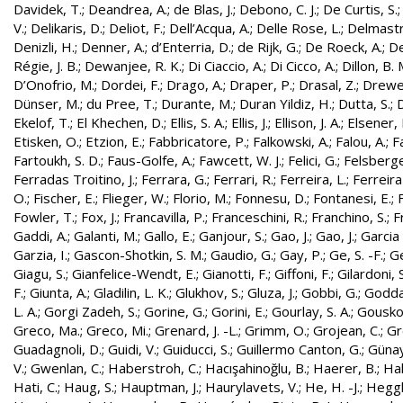
Davidek, T.
;
Deandrea, A.
;
de Blas, J.
;
Debono, C. J.
;
De Curtis, S.
V.
;
Delikaris, D.
;
Deliot, F.
;
Dell’Acqua, A.
;
Delle Rose, L.
;
Delmastr
Denizli, H.
;
Denner, A.
;
d’Enterria, D.
;
de Rijk, G.
;
De Roeck, A.
;
De
Régie, J. B.
;
Dewanjee, R. K.
;
Di Ciaccio, A.
;
Di Cicco, A.
;
Dillon, B. 
D’Onofrio, M.
;
Dordei, F.
;
Drago, A.
;
Draper, P.
;
Drasal, Z.
;
Drewe
Dünser, M.
;
du Pree, T.
;
Durante, M.
;
Duran Yildiz, H.
;
Dutta, S.
;
D
Ekelof, T.
;
El Khechen, D.
;
Ellis, S. A.
;
Ellis, J.
;
Ellison, J. A.
;
Elsener, 
Etisken, O.
;
Etzion, E.
;
Fabbricatore, P.
;
Falkowski, A.
;
Falou, A.
;
Fa
Fartoukh, S. D.
;
Faus-Golfe, A.
;
Fawcett, W. J.
;
Felici, G.
;
Felsberge
Ferradas Troitino, J.
;
Ferrara, G.
;
Ferrari, R.
;
Ferreira, L.
;
Ferreira
O.
;
Fischer, E.
;
Flieger, W.
;
Florio, M.
;
Fonnesu, D.
;
Fontanesi, E.
;
Fowler, T.
;
Fox, J.
;
Francavilla, P.
;
Franceschini, R.
;
Franchino, S.
;
F
Gaddi, A.
;
Galanti, M.
;
Gallo, E.
;
Ganjour, S.
;
Gao, J.
;
Gao, J.
;
Garcia 
Garzia, I.
;
Gascon-Shotkin, S. M.
;
Gaudio, G.
;
Gay, P.
;
Ge, S. -F.
;
G
Giagu, S.
;
Gianfelice-Wendt, E.
;
Gianotti, F.
;
Giffoni, F.
;
Gilardoni, S
F.
;
Giunta, A.
;
Gladilin, L. K.
;
Glukhov, S.
;
Gluza, J.
;
Gobbi, G.
;
Godda
L. A.
;
Gorgi Zadeh, S.
;
Gorine, G.
;
Gorini, E.
;
Gourlay, S. A.
;
Gouskos
Greco, Ma.
;
Greco, Mi.
;
Grenard, J. -L.
;
Grimm, O.
;
Grojean, C.
;
Gr
Guadagnoli, D.
;
Guidi, V.
;
Guiducci, S.
;
Guillermo Canton, G.
;
Günay
V.
;
Gwenlan, C.
;
Haberstroh, C.
;
Hacışahinoğlu, B.
;
Haerer, B.
;
Hah
Hati, C.
;
Haug, S.
;
Hauptman, J.
;
Haurylavets, V.
;
He, H. -J.
;
Heggli