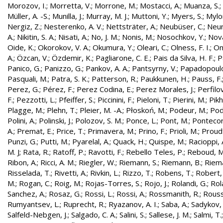
Morozov, I.
;
Morretta, V.
;
Morrone, M.
;
Mostacci, A.
;
Muanza, S.
;
Müller, A. -S.
;
Munilla, J.
;
Murray, M. J.
;
Muttoni, Y.
;
Myers, S.
;
Mylo
Nergiz, Z.
;
Nesterenko, A. V.
;
Nettsträter, A.
;
Neubüser, C.
;
Neun
A.
;
Nikitin, S. A.
;
Nisati, A.
;
No, J. M.
;
Nonis, M.
;
Nosochkov, Y.
;
Nová
Oide, K.
;
Okorokov, V. A.
;
Okumura, Y.
;
Oleari, C.
;
Olness, F. I.
;
On
A.
;
Özcan, V.
;
Özdemir, K.
;
Pagliarone, C. E.
;
Pais da Silva, H. F.
;
P
Panico, G.
;
Panizzo, G.
;
Pankov, A. A.
;
Pantsyrny, V.
;
Papadopoulo
Pasquali, M.
;
Patra, S. K.
;
Patterson, R.
;
Paukkunen, H.
;
Pauss, F.
Perez, G.
;
Pérez, F.
;
Perez Codina, E.
;
Perez Morales, J.
;
Perfilo
F.
;
Pezzotti, L.
;
Pfeiffer, S.
;
Piccinini, F.
;
Pieloni, T.
;
Pierini, M.
;
Pikh
Plagge, M.
;
Plehn, T.
;
Pleier, M. -A.
;
Płoskoń, M.
;
Podeur, M.
;
Pod
Polini, A.
;
Polinski, J.
;
Polozov, S. M.
;
Ponce, L.
;
Pont, M.
;
Pontecor
A.
;
Premat, E.
;
Price, T.
;
Primavera, M.
;
Prino, F.
;
Prioli, M.
;
Proudf
Punzi, G.
;
Putti, M.
;
Pyarelal, A.
;
Quack, H.
;
Quispe, M.
;
Racioppi, 
M. J
;
Rata, R.
;
Ratoff, P.
;
Ravotti, F.
;
Rebello Teles, P.
;
Reboud, M
Ribon, A.
;
Ricci, A. M.
;
Riegler, W.
;
Riemann, S.
;
Riemann, B.
;
Riema
Risselada, T.
;
Rivetti, A.
;
Rivkin, L.
;
Rizzo, T.
;
Robens, T.
;
Robert, 
M.
;
Rogan, C.
;
Roig, M.
;
Rojas-Torres, S.
;
Rojo, J.
;
Rolandi, G.
;
Rol
Sanchez, A.
;
Rosaz, G.
;
Rossi, L.
;
Rossi, A.
;
Rossmanith, R.
;
Rouss
Rumyantsev, L.
;
Ruprecht, R.
;
Ryazanov, A. I.
;
Saba, A.
;
Sadykov, 
Salfeld-Nebgen, J.
;
Salgado, C. A.
;
Salini, S.
;
Sallese, J. M.
;
Salmi, T.