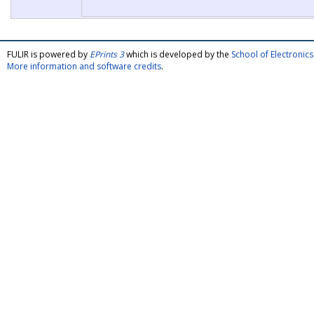
FULIR is powered by
EPrints 3
which is developed by the
School of Electroni
More information and software credits
.