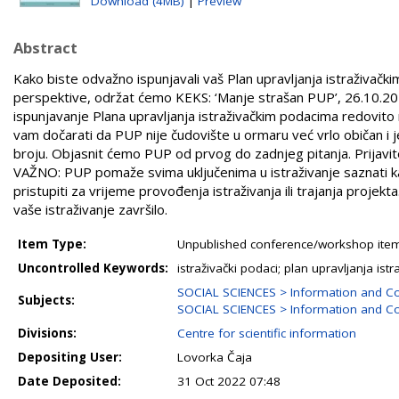
Download (4MB)
|
Preview
Abstract
Kako biste odvažno ispunjavali vaš Plan upravljanja istraživački
perspektive, održat ćemo KEKS: ‘Manje strašan PUP’, 26.10.202
ispunjavanje Plana upravljanja istraživačkim podacima redovito
vam dočarati da PUP nije čudovište u ormaru već vrlo običa
broju. Objasnit ćemo PUP od prvog do zadnjeg pitanja. Prijavite
VAŽNO: PUP pomaže svima uključenima u istraživanje saznati kak
pristupiti za vrijeme provođenja istraživanja ili trajanja projekt
vaše istraživanje završilo.
Item Type:
Unpublished conference/workshop items
Uncontrolled Keywords:
istraživački podaci; plan upravljanja i
SOCIAL SCIENCES > Information and Co
Subjects:
SOCIAL SCIENCES > Information and Co
Divisions:
Centre for scientific information
Depositing User:
Lovorka Čaja
Date Deposited:
31 Oct 2022 07:48