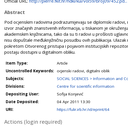
Official URL:
http://pierre.fkit.hr/hdki/kui/vol59/broj09/452.pd...
Abstract
Pod ocjenskim radovima podrazumijevaju se diplomski radovi, ma
izvor značajnih znanstvenih informacija, u tiskanom je okruženju
akademskim knjižnicama, tako da su ti radovi u prošlosti uglavnom 
nisu dopuštale međuknjižničnu posudbu ovih publikacija. Ulazak n
pokretom Otvorenog pristupa i pojavom institucijskih repozitori
postaju dostupni u digitalnom obliku.
Item Type:
Article
Uncontrolled Keywords:
ocjenski radovi, digitalni oblik
Subjects:
SOCIAL SCIENCES > Information and Co
Divisions:
Centre for scientific information
Depositing User:
Sofija Konjević
Date Deposited:
04 Apr 2011 13:30
URI:
https://fulir.irb.hr:/id/eprint/64
Actions (login required)