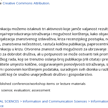
se
Creative Commons Attribution
.
aciju možemo istaknuti tri aktivnosti koje jamče valjanost rezulta
a/reproduciranja istraživanja i mogućnost korištenja, kako objavl
ijalizacija znanstvenog izdavaštva, kriza recenzijskog postupka, 
, znanstvena nečestitost, rastuća količina publikacija, papirocentri
nikaciju u krizu. Otvorena znanost nudi mogućnosti za ubrzavanje
i za dobrobit društva, ali u potpunosti se može ostvariti tek pr
g rada, koji se trenutno oslanja broj publikacija (i/ili citata) i pr
ete umjesto količine, osiguravanjem ponovljivosti istraživanja, s
m i ponovnim korištenjem podataka, suradnjom svih dionika u razli
liš koji će snažno unaprjeđivati društvo i gospodarstvo.
blished conference/workshop items or lecture materials
 science; evaluation; assessment
AL SCIENCES > Information and Communication Sciences > Informatio
nce