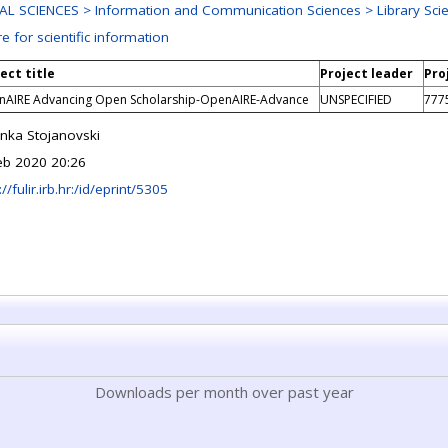
AL SCIENCES > Information and Communication Sciences > Library Sci
e for scientific information
ect title
Project leader
Pro
AIRE Advancing Open Scholarship-OpenAIRE-Advance
UNSPECIFIED
777
anka Stojanovski
eb 2020 20:26
://fulir.irb.hr:/id/eprint/5305
Downloads per month over past year