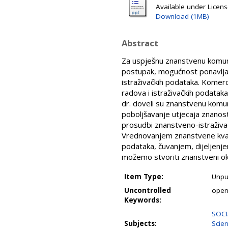
Available under Licen
Download (1MB)
Abstract
Za uspješnu znanstvenu komunik
postupak, mogućnost ponavljanj
istraživačkih podataka. Komerc
radova i istraživačkih podataka
dr. doveli su znanstvenu komu
poboljšavanje utjecaja znanost
prosudbi znanstveno-istraživačko
Vrednovanjem znanstvene kvalit
podataka, čuvanjem, dijeljenje
možemo stvoriti znanstveni oko
Item Type:
Unpu
Uncontrolled
open
Keywords:
SOCI
Subjects:
Scie