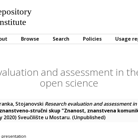
Repository
nstitute
out
Browse
Search
Policies
Usage re
aluation and assessment in th
open science
ranka, Stojanovski
Research evaluation and assessment in 
nanstveno-stručni skup "Znanost, znanstvena komunika
y 2020) Sveučilište u Mostaru. (Unpublished)
- presentation