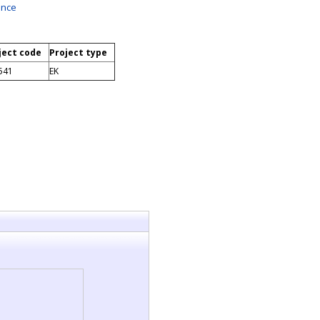
ence
ject code
Project type
541
EK