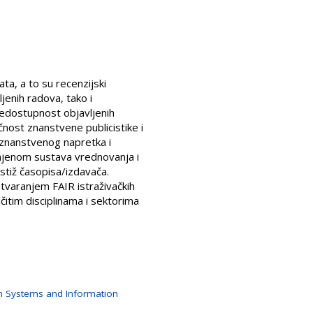
ta, a to su recenzijski
jenih radova, tako i
nedostupnost objavljenih
čnost znanstvene publicistike i
 znanstvenog napretka i
omjenom sustava vrednovanja i
estiž časopisa/izdavača.
tvaranjem FAIR istraživačkih
čitim disciplinama i sektorima
n Systems and Information