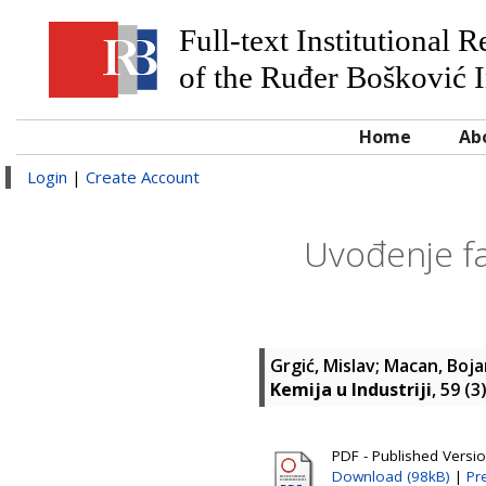
Full-text Institutional 
of the Ruđer Bošković I
Home
Ab
Login
|
Create Account
Uvođenje fa
Grgić, Mislav
;
Macan, Boja
Kemija u Industriji
, 59 (
PDF - Published Versi
Download (98kB)
|
Pr