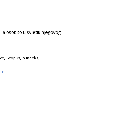
, a osobito u svjetlu njegovog
nce, Scopus, h-indeks,
nce