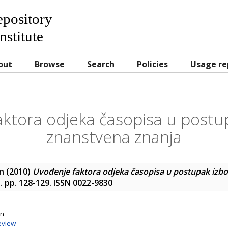
Repository
nstitute
out
Browse
Search
Policies
Usage re
ktora odjeka časopisa u postu
znanstvena znanja
n
(2010)
Uvođenje faktora odjeka časopisa u postupak izbo
3). pp. 128-129. ISSN 0022-9830
on
eview