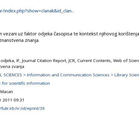
.hr/index.php?show=clanak&id_clan...
 vezani uz faktor odjeka časopisa te kontekst njihovog korištenja
znanstvena znanja.
 odjeka, IF, Journal Citation Report, JCR, Current Contents, Web of Scie
tvena zvanja
L SCIENCES > Information and Communication Sciences > Library Scie
 for scientific information
 Macan
r 2011 09:31
/fulir.irb.hr:/id/eprint/39