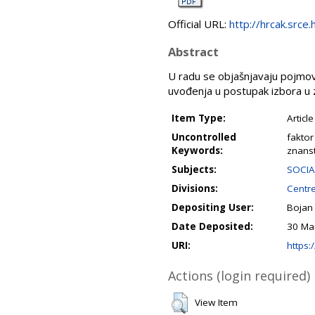
Official URL:
http://hrcak.srce
Abstract
U radu se objašnjavaju pojmovi
uvođenja u postupak izbora u 
Item Type:
Article
Uncontrolled
faktor
Keywords:
znans
Subjects:
SOCIA
Divisions:
Centre
Depositing User:
Bojan
Date Deposited:
30 Ma
URI:
https:/
Actions (login required)
View Item