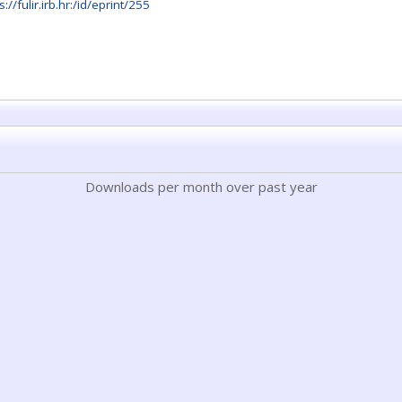
s://fulir.irb.hr:/id/eprint/255
Downloads per month over past year