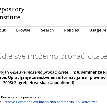
Repository
nstitute
out
Browse
Search
Policies
Usage re
Gdje sve možemo pronaći citate
Bojan
Gdje sve možemo pronaći citate?
. In:
8. seminar za k
azbe: Upravljanje znanstvenim informacijama - plovimo 
r 2008) Zagreb, Hrvatska. (Unpublished)
 Presentation - presentation
se
Creative Commons Attribution Non-commercial No Derivatives
.