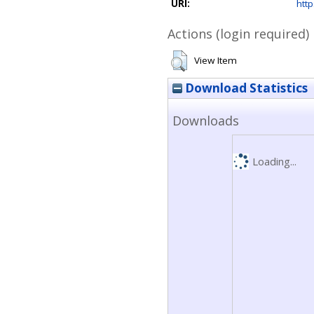
URI:
http
Actions (login required)
View Item
Download Statistics
Downloads
Loading...