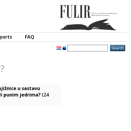
ports
FAQ
?
njižnice u sastavu
li punim jedrima?
(24