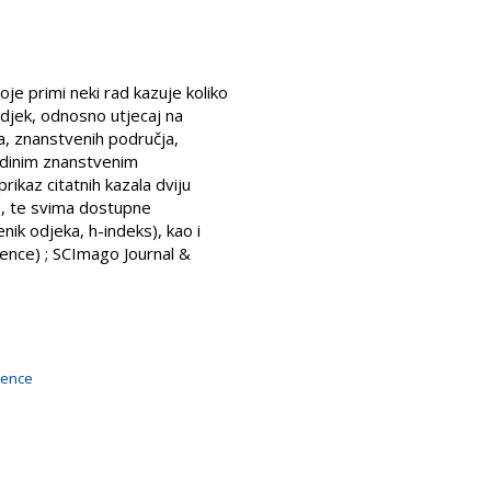
koje primi neki rad kazuje koliko
odjek, odnosno utjecaj na
sa, znanstvenih područja,
jedinim znanstvenim
ikaz citatnih kazala dviju
s, te svima dostupne
nik odjeka, h-indeks), kao i
ience) ; SCImago Journal &
ience