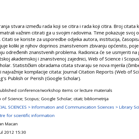
anja stvara između rada koji se citira i rada koji citira. Broj citata 
smatrali važnim citirati ga u svojim radovima. Time pokazuje svoj 
. Citati se koriste za usporedbe odjeka autora, institucija, časopi
jenjuje koliki je njihov doprinos znanstvenom zbivanju općenito, po
ju određenih znanstvenih problema. Radionica će se usmjeriti na pr
skoj akademskoj i znanstvenoj zajednici, Web of Science i Scopu
olar. Statističkim obradama citata stvaraju se nova mjerila (čimbe
najvažnije kompilacije citata: Journal Citation Reports (Web of Sc
g's Publish or Perish (Google Scholar).
ublished conference/workshop items or lecture materials
of Science; Scopus; Google Scholar; citati; bibliometrija
IAL SCIENCES > Information and Communication Sciences > Library Sc
re for scientific information
an Macan
Jul 2012 15:30