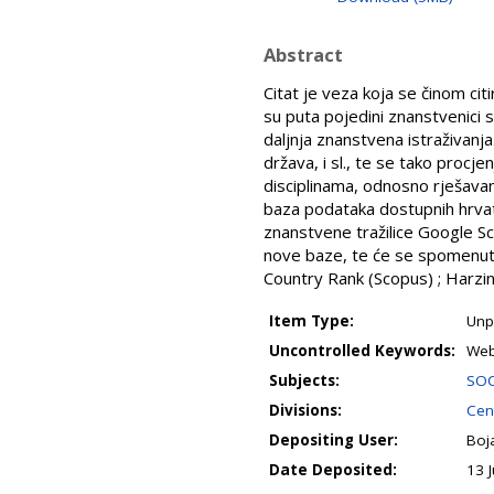
Abstract
Citat je veza koja se činom citir
su puta pojedini znanstvenici 
daljnja znanstvena istraživanja
država, i sl., te se tako proc
disciplinama, odnosno rješavan
baza podataka dostupnih hrvat
znanstvene tražilice Google Sch
nove baze, te će se spomenuti 
Country Rank (Scopus) ; Harzin
Item Type:
Unp
Uncontrolled Keywords:
Web 
Subjects:
SOC
Divisions:
Cent
Depositing User:
Boj
Date Deposited:
13 