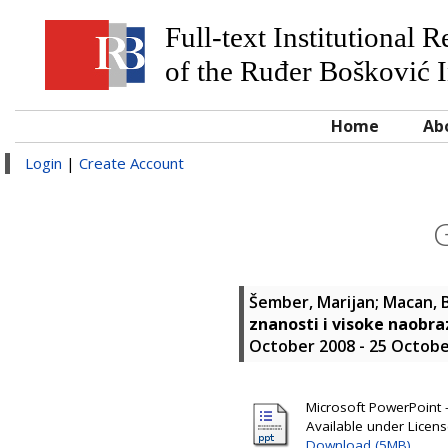
Full-text Institutional 
of the Ruđer Bošković I
Home
Ab
Login
|
Create Account
Šember, Marijan
;
Macan, 
znanosti i visoke naobr
October 2008 - 25 Octobe
Microsoft PowerPoint -
Available under Licen
Download (5MB)