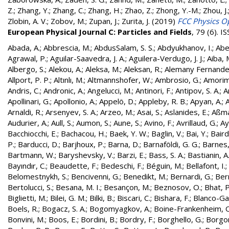
Z.
;
Zhang, Y.
;
Zhang, C.
;
Zhang, H.
;
Zhao, Z.
;
Zhong, Y.-M.
;
Zhou, J.
Zlobin, A. V.
;
Zobov, M.
;
Zupan, J.
;
Zurita, J.
(2019)
FCC Physics Op
European Physical Journal C: Particles and Fields
, 79 (6). 
Abada, A.
;
Abbrescia, M.
;
AbdusSalam, S. S.
;
Abdyukhanov, I.
;
Abe
Agrawal, P.
;
Aguilar-Saavedra, J. A.
;
Aguilera-Verdugo, J. J.
;
Aiba, 
Albergo, S.
;
Alekou, A.
;
Aleksa, M.
;
Aleksan, R.
;
Alemany Fernandez
Allport, P. P.
;
Altınlı, M.
;
Altmannshofer, W.
;
Ambrosio, G.
;
Amorim
Andris, C.
;
Andronic, A.
;
Angelucci, M.
;
Antinori, F.
;
Antipov, S. A.
;
A
Apollinari, G.
;
Apollonio, A.
;
Appelö, D.
;
Appleby, R. B.
;
Apyan, A.
;
A
Arnaldi, R.
;
Arsenyev, S. A.
;
Arzeo, M.
;
Asai, S.
;
Aslanides, E.
;
Aßma
Audurier, A.
;
Aull, S.
;
Aumon, S.
;
Aune, S.
;
Avino, F.
;
Avrillaud, G.
;
Ay
Bacchiocchi, E.
;
Bachacou, H.
;
Baek, Y. W.
;
Baglin, V.
;
Bai, Y.
;
Baird
P.
;
Barducci, D.
;
Barjhoux, P.
;
Barna, D.
;
Barnaföldi, G. G.
;
Barnes, 
Bartmann, W.
;
Baryshevsky, V.
;
Barzi, E.
;
Bass, S. A.
;
Bastianin, A
Bayındır, C.
;
Beaudette, F.
;
Bedeschi, F.
;
Béguin, M.
;
Bellafont, I.
;
Belomestnykh, S.
;
Bencivenni, G.
;
Benedikt, M.
;
Bernardi, G.
;
Bern
Bertolucci, S.
;
Besana, M. I.
;
Besançon, M.
;
Beznosov, O.
;
Bhat, P
Biglietti, M.
;
Bilei, G. M.
;
Bilki, B.
;
Biscari, C.
;
Bishara, F.
;
Blanco-Gar
Boels, R.
;
Bogacz, S. A.
;
Bogomyagkov, A.
;
Boine-Frankenheim, 
Bonvini, M.
;
Boos, E.
;
Bordini, B.
;
Bordry, F.
;
Borghello, G.
;
Borgon