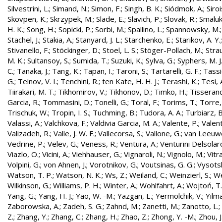
Silvestrini, L.
;
Simand, N.
;
Simon, F.
;
Singh, B. K.
;
Siódmok, A.
;
Siroi
Skovpen, K.
;
Skrzypek, M.
;
Slade, E.
;
Slavich, P.
;
Slovak, R.
;
Smaluk
H. K.
;
Song, H.
;
Sopicki, P.
;
Sorbi, M.
;
Spallino, L.
;
Spannowsky, M.
Stachel, J.
;
Stakia, A.
;
Stanyard, J. L.
;
Starchenko, E.
;
Starikov, A. Y.
Stivanello, F.
;
Stöckinger, D.
;
Stoel, L. S.
;
Stöger-Pollach, M.
;
Stra
M. K.
;
Sultansoy, S.
;
Sumida, T.
;
Suzuki, K.
;
Sylva, G.
;
Syphers, M. J
C.
;
Tanaka, J.
;
Tang, K.
;
Tapan, I.
;
Taroni, S.
;
Tartarelli, G. F.
;
Tassie
G.
;
Telnov, V. I.
;
Tenchini, R.
;
ten Kate, H. H. J.
;
Terashi, K.
;
Tesi, 
Tiirakari, M. T.
;
Tikhomirov, V.
;
Tikhonov, D.
;
Timko, H.
;
Tisserand
Garcia, R.
;
Tommasini, D.
;
Tonelli, G.
;
Toral, F.
;
Torims, T.
;
Torre,
Trischuk, W.
;
Tropin, I. S.
;
Tuchming, B.
;
Tudora, A. A.
;
Turbiarz, B
Valassi, A.
;
Valchkova, F.
;
Valdivia Garcia, M. A.
;
Valente, P.
;
Valent
Valizadeh, R.
;
Valle, J. W. F.
;
Vallecorsa, S.
;
Vallone, G.
;
van Leeuw
Vedrine, P.
;
Velev, G.
;
Veness, R.
;
Ventura, A.
;
Venturini Delsolar
Viazlo, O.
;
Vicini, A.
;
Viehhauser, G.
;
Vignaroli, N.
;
Vignolo, M.
;
Vitr
Volpini, G.
;
von Ahnen, J.
;
Vorotnikov, G.
;
Voutsinas, G. G.
;
Vysotsk
Watson, T. P.
;
Watson, N. K.
;
Ws, Z.
;
Weiland, C.
;
Weinzierl, S.
;
We
Wilkinson, G.
;
Williams, P. H.
;
Winter, A.
;
Wohlfahrt, A.
;
Wojtoń, T.
Yang, G.
;
Yang, H. J.
;
Yao, W. -M.
;
Yazgan, E.
;
Yermolchik, V.
;
Yilma
Zaborowska, A.
;
Zadeh, S. G.
;
Zahnd, M.
;
Zanetti, M.
;
Zanotto, L.
;
Z.
;
Zhang, Y.
;
Zhang, C.
;
Zhang, H.
;
Zhao, Z.
;
Zhong, Y. -M.
;
Zhou, J