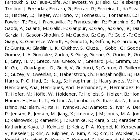
Fartoukh, S. D.
;
Faus-Golfe, A.
;
Fawcett, W. J.
;
Felici, G.
;
Felsberge
Troitino, J. Ferradas
;
Ferrara, G.
;
Ferrari, R.
;
Ferreira, L.
;
da Silva
O.
;
Fischer, E.
;
Flieger, W.
;
Florio, M.
;
Fonnesu, D.
;
Fontanesi, E.
;
Fowler, T.
;
Fox, J.
;
Francavilla, P.
;
Franceschini, R.
;
Franchino, S.
;
F
Gaddi, A.
;
Galanti, M.
;
Gallo, E.
;
Ganjour, S.
;
Gao, Jia.
;
Gao, Jie.
;
Dia
Garzia, I.
;
Gascon-Shotkin, S. M.
;
Gaudio, G.
;
Gay, P.
;
Ge, S.-F.
;
Ge
Giagu, S.
;
Gianfelice-Wendt, E.
;
Gianotti, F.
;
Giffoni, F.
;
Gilardoni, S
F.
;
Giunta, A.
;
Gladilin, L. K.
;
Glukhov, S.
;
Gluza, J.
;
Gobbi, G.
;
Godda
Gomez, L. A. Gonzalez
;
Zadeh, S. Gorgi
;
Gorine, G.
;
Gorini, E.
;
Gou
E.
;
Gray, H. M.
;
Greco, Ma.
;
Greco, Mi.
;
Grenard, J.-L.
;
Grimm, O.
;
K.
;
Gu, J.
;
Guadagnoli, D.
;
Guidi, V.
;
Guiducci, S.
;
Canton, G. Guille
C.
;
Guzey, V.
;
Gwenlan, C.
;
Haberstroh, Ch.
;
Hacışahinoğlu, B.
;
Ha
Harris, P. C.
;
Hati, C.
;
Haug, S.
;
Hauptman, J.
;
Haurylavets, V.
;
He,
Henriques, Ana.
;
Henriques, And.
;
Hernandez, P.
;
Hernández-Pint
T.
;
Hofer, M.
;
Höfle, W.
;
Holdener, F.
;
Holleis, S.
;
Holzer, B.
;
Hong
Humer, H.
;
Hurth, T.
;
Hutton, A.
;
Iacobucci, G.
;
Ibarrola, N.
;
Icon
Ishino, M.
;
Islam, R.
;
Ita, H.
;
Ivanovs, A.
;
Iwamoto, S.
;
Iyer, A.
;
Ber
P.
;
Jensen, E.
;
Jensen, M.
;
Jiang, X.
;
Jiménez, J. M.
;
Jones, M. A.
;
Jon
L.
;
Kalinowski, J.
;
Kamenik, J. F.
;
Kannike, K.
;
Kara, S. O.
;
Karadeniz
Katharina
;
Kaya, U.
;
Keintzel, J.
;
Keinz, P. A.
;
Keppel, K.
;
Kersevan
V.
;
Kieseler, J.
;
Kilic, A.
;
Kilpinen, A.
;
Kim, Y.-K.
;
Kim, D. W.
;
Klein, U
Knecht, M.
;
Kniehl, B.
;
Kocak, F.
;
Koeberl, C.
;
Kolano, A. M.
;
Kolleg