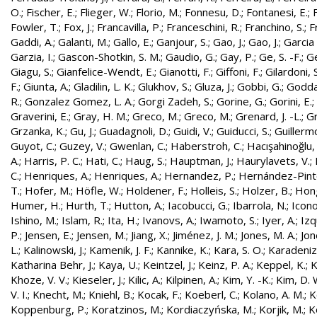
O.
;
Fischer, E.
;
Flieger, W.
;
Florio, M.
;
Fonnesu, D.
;
Fontanesi, E.
;
Fowler, T.
;
Fox, J.
;
Francavilla, P.
;
Franceschini, R.
;
Franchino, S.
;
F
Gaddi, A.
;
Galanti, M.
;
Gallo, E.
;
Ganjour, S.
;
Gao, J.
;
Gao, J.
;
Garcia 
Garzia, I.
;
Gascon-Shotkin, S. M.
;
Gaudio, G.
;
Gay, P.
;
Ge, S. -F.
;
G
Giagu, S.
;
Gianfelice-Wendt, E.
;
Gianotti, F.
;
Giffoni, F.
;
Gilardoni, S
F.
;
Giunta, A.
;
Gladilin, L. K.
;
Glukhov, S.
;
Gluza, J.
;
Gobbi, G.
;
Godda
R.
;
Gonzalez Gomez, L. A.
;
Gorgi Zadeh, S.
;
Gorine, G.
;
Gorini, E.
;
Graverini, E.
;
Gray, H. M.
;
Greco, M.
;
Greco, M.
;
Grenard, J. -L.
;
G
Grzanka, K.
;
Gu, J.
;
Guadagnoli, D.
;
Guidi, V.
;
Guiducci, S.
;
Guillerm
Guyot, C.
;
Guzey, V.
;
Gwenlan, C.
;
Haberstroh, C.
;
Hacışahinoğlu,
A.
;
Harris, P. C.
;
Hati, C.
;
Haug, S.
;
Hauptman, J.
;
Haurylavets, V.
;
C.
;
Henriques, A.
;
Henriques, A.
;
Hernandez, P.
;
Hernández-Pinto,
T.
;
Hofer, M.
;
Höfle, W.
;
Holdener, F.
;
Holleis, S.
;
Holzer, B.
;
Hong
Humer, H.
;
Hurth, T.
;
Hutton, A.
;
Iacobucci, G.
;
Ibarrola, N.
;
Icon
Ishino, M.
;
Islam, R.
;
Ita, H.
;
Ivanovs, A.
;
Iwamoto, S.
;
Iyer, A.
;
Izq
P.
;
Jensen, E.
;
Jensen, M.
;
Jiang, X.
;
Jiménez, J. M.
;
Jones, M. A.
;
Jon
L.
;
Kalinowski, J.
;
Kamenik, J. F.
;
Kannike, K.
;
Kara, S. O.
;
Karadeniz
Katharina Behr, J.
;
Kaya, U.
;
Keintzel, J.
;
Keinz, P. A.
;
Keppel, K.
;
K
Khoze, V. V.
;
Kieseler, J.
;
Kilic, A.
;
Kilpinen, A.
;
Kim, Y. -K.
;
Kim, D. 
V. I.
;
Knecht, M.
;
Kniehl, B.
;
Kocak, F.
;
Koeberl, C.
;
Kolano, A. M.
;
K
Koppenburg, P.
;
Koratzinos, M.
;
Kordiaczyńska, M.
;
Korjik, M.
;
K