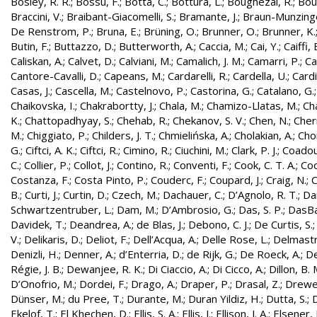
Bosley, R. R.
;
Bossu, F.
;
Botta, C.
;
Bottura, L.
;
Boughezal, R.
;
Bout
Braccini, V.
;
Braibant-Giacomelli, S.
;
Bramante, J.
;
Braun-Munzinge
De Renstrom, P.
;
Bruna, E.
;
Brüning, O.
;
Brunner, O.
;
Brunner, K.
Butin, F.
;
Buttazzo, D.
;
Butterworth, A.
;
Caccia, M.
;
Cai, Y.
;
Caiffi, 
Caliskan, A.
;
Calvet, D.
;
Calviani, M.
;
Camalich, J. M.
;
Camarri, P.
;
Ca
Cantore-Cavalli, D.
;
Capeans, M.
;
Cardarelli, R.
;
Cardella, U.
;
Cardi
Casas, J.
;
Cascella, M.
;
Castelnovo, P.
;
Castorina, G.
;
Catalano, G.
Chaikovska, I.
;
Chakrabortty, J.
;
Chala, M.
;
Chamizo-Llatas, M.
;
Ch
K.
;
Chattopadhyay, S.
;
Chehab, R.
;
Chekanov, S. V.
;
Chen, N.
;
Cher
M.
;
Chiggiato, P.
;
Childers, J. T.
;
Chmielińska, A.
;
Cholakian, A.
;
Cho
G.
;
Ciftci, A. K.
;
Ciftci, R.
;
Cimino, R.
;
Ciuchini, M.
;
Clark, P. J.
;
Coadou
C.
;
Collier, P.
;
Collot, J.
;
Contino, R.
;
Conventi, F.
;
Cook, C. T. A.
;
Coo
Costanza, F.
;
Costa Pinto, P.
;
Couderc, F.
;
Coupard, J.
;
Craig, N.
;
C
B.
;
Curti, J.
;
Curtin, D.
;
Czech, M.
;
Dachauer, C.
;
D’Agnolo, R. T.
;
Da
Schwartzentruber, L.
;
Dam, M.
;
D’Ambrosio, G.
;
Das, S. P.
;
DasBa
Davidek, T.
;
Deandrea, A.
;
de Blas, J.
;
Debono, C. J.
;
De Curtis, S.
V.
;
Delikaris, D.
;
Deliot, F.
;
Dell’Acqua, A.
;
Delle Rose, L.
;
Delmastr
Denizli, H.
;
Denner, A.
;
d’Enterria, D.
;
de Rijk, G.
;
De Roeck, A.
;
De
Régie, J. B.
;
Dewanjee, R. K.
;
Di Ciaccio, A.
;
Di Cicco, A.
;
Dillon, B. 
D’Onofrio, M.
;
Dordei, F.
;
Drago, A.
;
Draper, P.
;
Drasal, Z.
;
Drewe
Dünser, M.
;
du Pree, T.
;
Durante, M.
;
Duran Yildiz, H.
;
Dutta, S.
;
D
Ekelof, T.
;
El Khechen, D.
;
Ellis, S. A.
;
Ellis, J.
;
Ellison, J. A.
;
Elsener, 