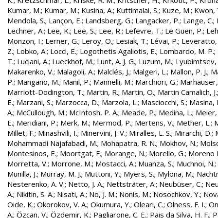
K.
;
Kretzschmar, L.
;
Kriske, R. M.
;
Kritscher, H.
;
Krkotic, P.
;
Kroha
Kumar, M.
;
Kumar, M.
;
Kusina, A.
;
Kuttimalai, S.
;
Kuze, M.
;
Kwon, 
Mendola, S.
;
Lançon, E.
;
Landsberg, G.
;
Langacker, P.
;
Lange, C.
;
Lechner, A.
;
Lee, K.
;
Lee, S.
;
Lee, R.
;
Lefevre, T.
;
Le Guen, P.
;
Leh
Monzon, I.
;
Lerner, G.
;
Leroy, O.
;
Lesiak, T.
;
Lévai, P.
;
Leveratto,
Z.
;
Lobko, A.
;
Locci, E.
;
Logothetis Agaliotis, E.
;
Lombardo, M. P.
;
T.
;
Luciani, A.
;
Lueckhof, M.
;
Lunt, A. J. G.
;
Luzum, M.
;
Lyubimtsev, 
Makarenko, V.
;
Malagoli, A.
;
Malclés, J.
;
Malgeri, L.
;
Mallon, P. J.
;
Ma
P.
;
Mangano, M.
;
Manil, P.
;
Mannelli, M.
;
Marchiori, G.
;
Marhauser,
Marriott-Dodington, T.
;
Martin, R.
;
Martin, O.
;
Martin Camalich, J.
E.
;
Marzani, S.
;
Marzocca, D.
;
Marzola, L.
;
Masciocchi, S.
;
Masina, I
A.
;
McCullough, M.
;
McIntosh, P. A.
;
Meade, P.
;
Medina, L.
;
Meier,
E.
;
Meridiani, P.
;
Merk, M.
;
Mermod, P.
;
Mertens, V.
;
Mether, L.
;
M
Millet, F.
;
Minashvili, I.
;
Minervini, J. V.
;
Miralles, L. S.
;
Mirarchi, D.
;
Mohammadi Najafabadi, M.
;
Mohapatra, R. N.
;
Mokhov, N.
;
Molso
Montesinos, E.
;
Moortgat, F.
;
Morange, N.
;
Morello, G.
;
Moreno L
Morretta, V.
;
Morrone, M.
;
Mostacci, A.
;
Muanza, S.
;
Muchnoi, N.
;
Munilla, J.
;
Murray, M. J.
;
Muttoni, Y.
;
Myers, S.
;
Mylona, M.
;
Nachtm
Nesterenko, A. V.
;
Netto, J. A.
;
Nettsträter, A.
;
Neubüser, C.
;
Neu
A.
;
Nikitin, S. A.
;
Nisati, A.
;
No, J. M.
;
Nonis, M.
;
Nosochkov, Y.
;
Nová
Oide, K.
;
Okorokov, V. A.
;
Okumura, Y.
;
Oleari, C.
;
Olness, F. I.
;
On
A.
;
Özcan, V.
;
Özdemir, K.
;
Pagliarone, C. E.
;
Pais da Silva, H. F.
;
P