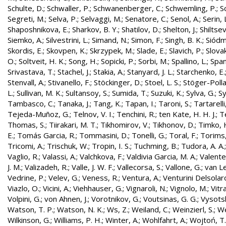
Schulte, D.
;
Schwaller, P.
;
Schwanenberger, C.
;
Schwemling, P.
;
S
Segreti, M.
;
Selva, P.
;
Selvaggi, M.
;
Senatore, C.
;
Senol, A.
;
Serin, 
Shaposhnikova, E.
;
Sharkov, B. Y.
;
Shatilov, D.
;
Shelton, J.
;
Shiltsev
Siemko, A.
;
Silvestrini, L.
;
Simand, N.
;
Simon, F.
;
Singh, B. K.
;
Siódm
Skordis, E.
;
Skovpen, K.
;
Skrzypek, M.
;
Slade, E.
;
Slavich, P.
;
Slovak
O.
;
Soltveit, H. K.
;
Song, H.
;
Sopicki, P.
;
Sorbi, M.
;
Spallino, L.
;
Spa
Srivastava, T.
;
Stachel, J.
;
Stakia, A.
;
Stanyard, J. L.
;
Starchenko, E.
Stenvall, A.
;
Stivanello, F.
;
Stöckinger, D.
;
Stoel, L. S.
;
Stöger-Polla
L.
;
Sullivan, M. K.
;
Sultansoy, S.
;
Sumida, T.
;
Suzuki, K.
;
Sylva, G.
;
Sy
Tambasco, C.
;
Tanaka, J.
;
Tang, K.
;
Tapan, I.
;
Taroni, S.
;
Tartarelli
Tejeda-Muñoz, G.
;
Telnov, V. I.
;
Tenchini, R.
;
ten Kate, H. H. J.
;
T
Thomas, S.
;
Tiirakari, M. T.
;
Tikhomirov, V.
;
Tikhonov, D.
;
Timko, 
E.
;
Tomás Garcia, R.
;
Tommasini, D.
;
Tonelli, G.
;
Toral, F.
;
Torims,
Tricomi, A.
;
Trischuk, W.
;
Tropin, I. S.
;
Tuchming, B.
;
Tudora, A. A.
Vaglio, R.
;
Valassi, A.
;
Valchkova, F.
;
Valdivia Garcia, M. A.
;
Valente
J. M.
;
Valizadeh, R.
;
Valle, J. W. F.
;
Vallecorsa, S.
;
Vallone, G.
;
van L
Vedrine, P.
;
Velev, G.
;
Veness, R.
;
Ventura, A.
;
Venturini Delsolar
Viazlo, O.
;
Vicini, A.
;
Viehhauser, G.
;
Vignaroli, N.
;
Vignolo, M.
;
Vitr
Volpini, G.
;
von Ahnen, J.
;
Vorotnikov, G.
;
Voutsinas, G. G.
;
Vysotsk
Watson, T. P.
;
Watson, N. K.
;
Ws, Z.
;
Weiland, C.
;
Weinzierl, S.
;
We
Wilkinson, G.
;
Williams, P. H.
;
Winter, A.
;
Wohlfahrt, A.
;
Wojtoń, T.