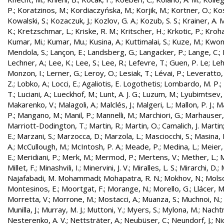
P.
;
Koratzinos, M.
;
Kordiaczyńska, M.
;
Korjik, M.
;
Kortner, O.
;
Kos
Kowalski, S.
;
Kozaczuk, J.
;
Kozlov, G. A.
;
Kozub, S. S.
;
Krainer, A. 
K.
;
Kretzschmar, L.
;
Kriske, R. M.
;
Kritscher, H.
;
Krkotic, P.
;
Kroha
Kumar, Mi.
;
Kumar, Mu.
;
Kusina, A.
;
Kuttimalai, S.
;
Kuze, M.
;
Kwon,
Mendola, S.
;
Lançon, E.
;
Landsberg, G.
;
Langacker, P.
;
Lange, C.
;
Lechner, A.
;
Lee, K.
;
Lee, S.
;
Lee, R.
;
Lefevre, T.
;
Guen, P. Le
;
Leh
Monzon, I.
;
Lerner, G.
;
Leroy, O.
;
Lesiak, T.
;
Lévai, P.
;
Leveratto,
Z.
;
Lobko, A.
;
Locci, E.
;
Agaliotis, E. Logothetis
;
Lombardo, M. P.
;
T.
;
Luciani, A.
;
Lueckhof, M.
;
Lunt, A. J. G.
;
Luzum, M.
;
Lyubimtsev, 
Makarenko, V.
;
Malagoli, A.
;
Malclés, J.
;
Malgeri, L.
;
Mallon, P. J.
;
Ma
P.
;
Mangano, M.
;
Manil, P.
;
Mannelli, M.
;
Marchiori, G.
;
Marhauser,
Marriott-Dodington, T.
;
Martin, R.
;
Martin, O.
;
Camalich, J. Martin
E.
;
Marzani, S.
;
Marzocca, D.
;
Marzola, L.
;
Masciocchi, S.
;
Masina, I
A.
;
McCullough, M.
;
McIntosh, P. A.
;
Meade, P.
;
Medina, L.
;
Meier,
E.
;
Meridiani, P.
;
Merk, M.
;
Mermod, P.
;
Mertens, V.
;
Mether, L.
;
M
Millet, F.
;
Minashvili, I.
;
Minervini, J. V.
;
Miralles, L. S.
;
Mirarchi, D.
;
Najafabadi, M. Mohammadi
;
Mohapatra, R. N.
;
Mokhov, N.
;
Molso
Montesinos, E.
;
Moortgat, F.
;
Morange, N.
;
Morello, G.
;
Llácer, 
Morretta, V.
;
Morrone, M.
;
Mostacci, A.
;
Muanza, S.
;
Muchnoi, N.
;
Munilla, J.
;
Murray, M. J.
;
Muttoni, Y.
;
Myers, S.
;
Mylona, M.
;
Nachtm
Nesterenko, A. V.
;
Nettsträter, A.
;
Neubüser, C.
;
Neundorf, J.
;
Nic