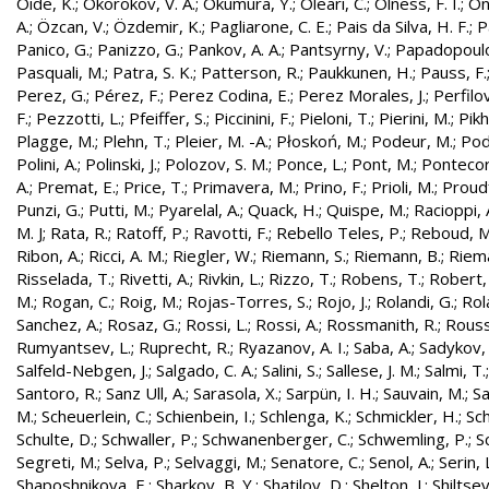
Oide, K.
;
Okorokov, V. A.
;
Okumura, Y.
;
Oleari, C.
;
Olness, F. I.
;
On
A.
;
Özcan, V.
;
Özdemir, K.
;
Pagliarone, C. E.
;
Pais da Silva, H. F.
;
P
Panico, G.
;
Panizzo, G.
;
Pankov, A. A.
;
Pantsyrny, V.
;
Papadopoulo
Pasquali, M.
;
Patra, S. K.
;
Patterson, R.
;
Paukkunen, H.
;
Pauss, F.
Perez, G.
;
Pérez, F.
;
Perez Codina, E.
;
Perez Morales, J.
;
Perfilo
F.
;
Pezzotti, L.
;
Pfeiffer, S.
;
Piccinini, F.
;
Pieloni, T.
;
Pierini, M.
;
Pikh
Plagge, M.
;
Plehn, T.
;
Pleier, M. -A.
;
Płoskoń, M.
;
Podeur, M.
;
Pod
Polini, A.
;
Polinski, J.
;
Polozov, S. M.
;
Ponce, L.
;
Pont, M.
;
Pontecor
A.
;
Premat, E.
;
Price, T.
;
Primavera, M.
;
Prino, F.
;
Prioli, M.
;
Proudf
Punzi, G.
;
Putti, M.
;
Pyarelal, A.
;
Quack, H.
;
Quispe, M.
;
Racioppi, 
M. J
;
Rata, R.
;
Ratoff, P.
;
Ravotti, F.
;
Rebello Teles, P.
;
Reboud, M
Ribon, A.
;
Ricci, A. M.
;
Riegler, W.
;
Riemann, S.
;
Riemann, B.
;
Riema
Risselada, T.
;
Rivetti, A.
;
Rivkin, L.
;
Rizzo, T.
;
Robens, T.
;
Robert, 
M.
;
Rogan, C.
;
Roig, M.
;
Rojas-Torres, S.
;
Rojo, J.
;
Rolandi, G.
;
Rol
Sanchez, A.
;
Rosaz, G.
;
Rossi, L.
;
Rossi, A.
;
Rossmanith, R.
;
Rouss
Rumyantsev, L.
;
Ruprecht, R.
;
Ryazanov, A. I.
;
Saba, A.
;
Sadykov, 
Salfeld-Nebgen, J.
;
Salgado, C. A.
;
Salini, S.
;
Sallese, J. M.
;
Salmi, T.
Santoro, R.
;
Sanz Ull, A.
;
Sarasola, X.
;
Sarpün, I. H.
;
Sauvain, M.
;
Sa
M.
;
Scheuerlein, C.
;
Schienbein, I.
;
Schlenga, K.
;
Schmickler, H.
;
Sch
Schulte, D.
;
Schwaller, P.
;
Schwanenberger, C.
;
Schwemling, P.
;
S
Segreti, M.
;
Selva, P.
;
Selvaggi, M.
;
Senatore, C.
;
Senol, A.
;
Serin, 
Shaposhnikova, E.
;
Sharkov, B. Y.
;
Shatilov, D.
;
Shelton, J.
;
Shiltsev