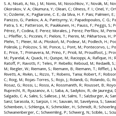
S. A.
;
Nisati, A.
;
No, J. M.
;
Nonis, M.
;
Nosochkov, Y.
;
Novák, M.
;
Nov
Okorokov, V. A.
;
Okumura, Y.
;
Oleari, C.
;
Olness, F. I.
;
Onel, Y.
;
Ort
V.
;
Özdemir, K.
;
Pagliarone, C. E.
;
da Silva, H. F. Pais
;
Palmieri, E.
Panizzo, G.
;
Pankov, A. A.
;
Pantsyrny, V.
;
Papadopoulos, C. G.
;
Pa
Patra, S. K.
;
Patterson, R.
;
Paukkunen, H.
;
Pauss, F.
;
Peggs, S.
;
P
Pérez, F.
;
Codina, E. Perez
;
Morales, J. Perez
;
Perfilov, M.
;
Pern
L.
;
Pfeiffer, S.
;
Piccinini, F.
;
Pieloni, T.
;
Pierini, M.
;
Pikhartova, H.
;
P
Plehn, T.
;
Pleier, M.-A.
;
Płoskoń, M.
;
Podeur, M.
;
Podlech, H.
;
Pod
Polinski, J.
;
Polozov, S. M.
;
Ponce, L.
;
Pont, M.
;
Pontecorvo, L.
;
Po
E.
;
Price, T.
;
Primavera, M.
;
Prino, F.
;
Prioli, M.
;
Proudfoot, J.
;
Prov
M.
;
Pyarelal, A.
;
Quack, H.
;
Quispe, M.
;
Racioppi, A.
;
Rafique, H.
;
R
Ratoff, P.
;
Ravotti, F.
;
Teles, P. Rebello
;
Reboud, M.
;
Redaelli, S.
M.
;
Riegler, W.
;
Riemann, S.
;
Riemann, B.
;
Riemann, T.
;
Rifflet, J. 
Rivetti, A.
;
Rivkin, L.
;
Rizzo, T.
;
Robens, Tania
;
Robert, F.
;
Robson,
C.
;
Roig, M.
;
Rojas-Torres, S.
;
Rojo, J.
;
Rolandi, G.
;
Rolando, G.
;
Ro
Rosaz, G.
;
Rossi, L.
;
Rossi, A.
;
Rossmanith, R.
;
Rousset, B.
;
Royon
Ruprecht, R.
;
Ryazanov, A. I.
;
Saba, A.
;
Sadykov, R.
;
de Jauregui, 
Salgado, C. A.
;
Salini, S.
;
Sallese, J. M.
;
Salmi, T.
;
Salzburger, A.
;
Sam
Sanz
;
Sarasola, X.
;
Sarpün, I. H.
;
Sauvain, M.
;
Savelyeva, S.
;
Sawad
Schienbein, I.
;
Schlenga, K.
;
Schmickler, H.
;
Schmidt, R.
;
Schoerling
Schwanenberger, C.
;
Schwemling, P.
;
Schwerg, N.
;
Scibile, L.
;
Sciu