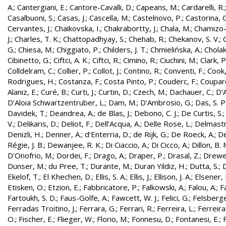
A.
;
Cantergiani, E.
;
Cantore-Cavalli, D.
;
Capeans, M.
;
Cardarelli, R.
Casalbuoni, S.
;
Casas, J.
;
Cascella, M.
;
Castelnovo, P.
;
Castorina, 
Cervantes, J.
;
Chaikovska, I.
;
Chakrabortty, J.
;
Chala, M.
;
Chamizo-
J.
;
Charles, T. K.
;
Chattopadhyay, S.
;
Chehab, R.
;
Chekanov, S. V.
;
G.
;
Chiesa, M.
;
Chiggiato, P.
;
Childers, J. T.
;
Chmielińska, A.
;
Cholak
Cibinetto, G.
;
Ciftci, A. K.
;
Ciftci, R.
;
Cimino, R.
;
Ciuchini, M.
;
Clark, P.
Colldelram, C.
;
Collier, P.
;
Collot, J.
;
Contino, R.
;
Conventi, F.
;
Cook,
Rodrigues, H.
;
Costanza, F.
;
Costa Pinto, P.
;
Couderc, F.
;
Coupard
Alaniz, E.
;
Curé, B.
;
Curti, J.
;
Curtin, D.
;
Czech, M.
;
Dachauer, C.
;
D’A
D’Aloia Schwartzentruber, L.
;
Dam, M.
;
D’Ambrosio, G.
;
Das, S. P
Davidek, T.
;
Deandrea, A.
;
de Blas, J.
;
Debono, C. J.
;
De Curtis, S.
V.
;
Delikaris, D.
;
Deliot, F.
;
Dell’Acqua, A.
;
Delle Rose, L.
;
Delmastr
Denizli, H.
;
Denner, A.
;
d’Enterria, D.
;
de Rijk, G.
;
De Roeck, A.
;
De
Régie, J. B.
;
Dewanjee, R. K.
;
Di Ciaccio, A.
;
Di Cicco, A.
;
Dillon, B. 
D’Onofrio, M.
;
Dordei, F.
;
Drago, A.
;
Draper, P.
;
Drasal, Z.
;
Drewe
Dünser, M.
;
du Pree, T.
;
Durante, M.
;
Duran Yildiz, H.
;
Dutta, S.
;
D
Ekelof, T.
;
El Khechen, D.
;
Ellis, S. A.
;
Ellis, J.
;
Ellison, J. A.
;
Elsener, 
Etisken, O.
;
Etzion, E.
;
Fabbricatore, P.
;
Falkowski, A.
;
Falou, A.
;
Fa
Fartoukh, S. D.
;
Faus-Golfe, A.
;
Fawcett, W. J.
;
Felici, G.
;
Felsberge
Ferradas Troitino, J.
;
Ferrara, G.
;
Ferrari, R.
;
Ferreira, L.
;
Ferreira
O.
;
Fischer, E.
;
Flieger, W.
;
Florio, M.
;
Fonnesu, D.
;
Fontanesi, E.
;