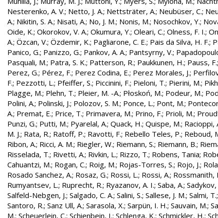
Munilla, J.
;
Murray, M. J.
;
Muttoni, Y.
;
Myers, S.
;
Mylona, M.
;
Nachtm
Nesterenko, A. V.
;
Netto, J. A.
;
Nettsträter, A.
;
Neubüser, C.
;
Neu
A.
;
Nikitin, S. A.
;
Nisati, A.
;
No, J. M.
;
Nonis, M.
;
Nosochkov, Y.
;
Nová
Oide, K.
;
Okorokov, V. A.
;
Okumura, Y.
;
Oleari, C.
;
Olness, F. I.
;
On
A.
;
Özcan, V.
;
Özdemir, K.
;
Pagliarone, C. E.
;
Pais da Silva, H. F.
;
P
Panico, G.
;
Panizzo, G.
;
Pankov, A. A.
;
Pantsyrny, V.
;
Papadopoulo
Pasquali, M.
;
Patra, S. K.
;
Patterson, R.
;
Paukkunen, H.
;
Pauss, F.
Perez, G.
;
Pérez, F.
;
Perez Codina, E.
;
Perez Morales, J.
;
Perfilo
F.
;
Pezzotti, L.
;
Pfeiffer, S.
;
Piccinini, F.
;
Pieloni, T.
;
Pierini, M.
;
Pikh
Plagge, M.
;
Plehn, T.
;
Pleier, M. -A.
;
Płoskoń, M.
;
Podeur, M.
;
Pod
Polini, A.
;
Polinski, J.
;
Polozov, S. M.
;
Ponce, L.
;
Pont, M.
;
Pontecor
A.
;
Premat, E.
;
Price, T.
;
Primavera, M.
;
Prino, F.
;
Prioli, M.
;
Proudf
Punzi, G.
;
Putti, M.
;
Pyarelal, A.
;
Quack, H.
;
Quispe, M.
;
Racioppi, 
M. J.
;
Rata, R.
;
Ratoff, P.
;
Ravotti, F.
;
Rebello Teles, P.
;
Reboud, 
Ribon, A.
;
Ricci, A. M.
;
Riegler, W.
;
Riemann, S.
;
Riemann, B.
;
Riema
Risselada, T.
;
Rivetti, A.
;
Rivkin, L.
;
Rizzo, T.
;
Robens, Tania
;
Robe
Cahuantzi, M.
;
Rogan, C.
;
Roig, M.
;
Rojas-Torres, S.
;
Rojo, J.
;
Rola
Rosado Sanchez, A.
;
Rosaz, G.
;
Rossi, L.
;
Rossi, A.
;
Rossmanith, 
Rumyantsev, L.
;
Ruprecht, R.
;
Ryazanov, A. I.
;
Saba, A.
;
Sadykov, 
Salfeld-Nebgen, J.
;
Salgado, C. A.
;
Salini, S.
;
Sallese, J. M.
;
Salmi, T.
Santoro, R.
;
Sanz Ull, A.
;
Sarasola, X.
;
Sarpün, I. H.
;
Sauvain, M.
;
Sa
M.
;
Scheuerlein, C.
;
Schienbein, I.
;
Schlenga, K.
;
Schmickler, H.
;
Sch