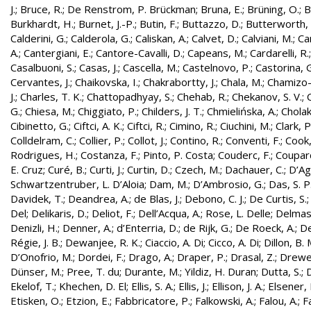
J.
;
Bruce, R.
;
De Renstrom, P. Brückman
;
Bruna, E.
;
Brüning, O.
;
B
Burkhardt, H.
;
Burnet, J.-P.
;
Butin, F.
;
Buttazzo, D.
;
Butterworth, 
Calderini, G.
;
Calderola, G.
;
Caliskan, A.
;
Calvet, D.
;
Calviani, M.
;
Cam
A.
;
Cantergiani, E.
;
Cantore-Cavalli, D.
;
Capeans, M.
;
Cardarelli, R.
Casalbuoni, S.
;
Casas, J.
;
Cascella, M.
;
Castelnovo, P.
;
Castorina, 
Cervantes, J.
;
Chaikovska, I.
;
Chakrabortty, J.
;
Chala, M.
;
Chamizo-
J.
;
Charles, T. K.
;
Chattopadhyay, S.
;
Chehab, R.
;
Chekanov, S. V.
;
G.
;
Chiesa, M.
;
Chiggiato, P.
;
Childers, J. T.
;
Chmielińska, A.
;
Cholak
Cibinetto, G.
;
Ciftci, A. K.
;
Ciftci, R.
;
Cimino, R.
;
Ciuchini, M.
;
Clark, P.
Colldelram, C.
;
Collier, P.
;
Collot, J.
;
Contino, R.
;
Conventi, F.
;
Cook,
Rodrigues, H.
;
Costanza, F.
;
Pinto, P. Costa
;
Couderc, F.
;
Coupard
E. Cruz
;
Curé, B.
;
Curti, J.
;
Curtin, D.
;
Czech, M.
;
Dachauer, C.
;
D’Ag
Schwartzentruber, L. D’Aloia
;
Dam, M.
;
D’Ambrosio, G.
;
Das, S. P
Davidek, T.
;
Deandrea, A.
;
de Blas, J.
;
Debono, C. J.
;
De Curtis, S.
Del
;
Delikaris, D.
;
Deliot, F.
;
Dell’Acqua, A.
;
Rose, L. Delle
;
Delmas
Denizli, H.
;
Denner, A.
;
d’Enterria, D.
;
de Rijk, G.
;
De Roeck, A.
;
De
Régie, J. B.
;
Dewanjee, R. K.
;
Ciaccio, A. Di
;
Cicco, A. Di
;
Dillon, B. 
D’Onofrio, M.
;
Dordei, F.
;
Drago, A.
;
Draper, P.
;
Drasal, Z.
;
Drewe
Dünser, M.
;
Pree, T. du
;
Durante, M.
;
Yildiz, H. Duran
;
Dutta, S.
;
D
Ekelof, T.
;
Khechen, D. El
;
Ellis, S. A.
;
Ellis, J.
;
Ellison, J. A.
;
Elsener, 
Etisken, O.
;
Etzion, E.
;
Fabbricatore, P.
;
Falkowski, A.
;
Falou, A.
;
Fa