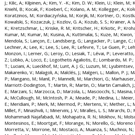
J.
;
Kilic, A.
;
Kilpinen, A.
;
Kim, Y. -K.
;
Kim, D. W.
;
Klein, U.
;
Klein, M.
;
K
Kniehl, B.
;
Kocak, F.
;
Koeberl, C.
;
Kolano, A. M.
;
Kollegger, A.
;
Koło
Koratzinos, M.
;
Kordiaczyńska, M.
;
Korjik, M.
;
Kortner, O.
;
Kostka
Kowalski, S.
;
Kozaczuk, J.
;
Kozlov, G. A.
;
Kozub, S. S.
;
Krainer, A. 
K.
;
Kretzschmar, L.
;
Kriske, R. M.
;
Kritscher, H.
;
Krkotic, P.
;
Kroha
Kumar, M.
;
Kumar, M.
;
Kusina, A.
;
Kuttimalai, S.
;
Kuze, M.
;
Kwon, 
Mendola, S.
;
Lançon, E.
;
Landsberg, G.
;
Langacker, P.
;
Lange, C.
;
Lechner, A.
;
Lee, K.
;
Lee, S.
;
Lee, R.
;
Lefevre, T.
;
Le Guen, P.
;
Leh
Monzon, I.
;
Lerner, G.
;
Leroy, O.
;
Lesiak, T.
;
Lévai, P.
;
Leveratto,
Z.
;
Lobko, A.
;
Locci, E.
;
Logothetis Agaliotis, E.
;
Lombardo, M. P.
;
T.
;
Luciani, A.
;
Lueckhof, M.
;
Lunt, A. J. G.
;
Luzum, M.
;
Lyubimtsev, 
Makarenko, V.
;
Malagoli, A.
;
Malclés, J.
;
Malgeri, L.
;
Mallon, P. J.
;
Ma
P.
;
Mangano, M.
;
Manil, P.
;
Mannelli, M.
;
Marchiori, G.
;
Marhauser,
Marriott-Dodington, T.
;
Martin, R.
;
Martin, O.
;
Martin Camalich, J.
E.
;
Marzani, S.
;
Marzocca, D.
;
Marzola, L.
;
Masciocchi, S.
;
Masina, I
A.
;
McCullough, M.
;
McIntosh, P. A.
;
Meade, P.
;
Medina, L.
;
Meier,
E.
;
Meridiani, P.
;
Merk, M.
;
Mermod, P.
;
Mertens, V.
;
Mether, L.
;
M
Millet, F.
;
Minashvili, I.
;
Minervini, J. V.
;
Miralles, L. S.
;
Mirarchi, D.
;
Mohammadi Najafabadi, M.
;
Mohapatra, R. N.
;
Mokhov, N.
;
Molso
Montesinos, E.
;
Moortgat, F.
;
Morange, N.
;
Morello, G.
;
Moreno L
Morretta, V.
;
Morrone, M.
;
Mostacci, A.
;
Muanza, S.
;
Muchnoi, N.
;