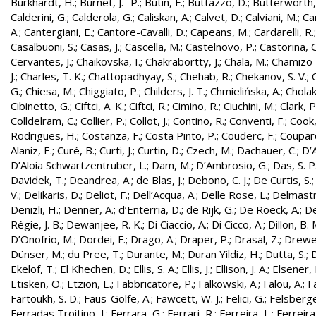
Burkhardt, H.
;
Burnet, J. -P.
;
Butin, F.
;
Buttazzo, D.
;
Butterworth,
Calderini, G.
;
Calderola, G.
;
Caliskan, A.
;
Calvet, D.
;
Calviani, M.
;
Cam
A.
;
Cantergiani, E.
;
Cantore-Cavalli, D.
;
Capeans, M.
;
Cardarelli, R.
Casalbuoni, S.
;
Casas, J.
;
Cascella, M.
;
Castelnovo, P.
;
Castorina, 
Cervantes, J.
;
Chaikovska, I.
;
Chakrabortty, J.
;
Chala, M.
;
Chamizo-
J.
;
Charles, T. K.
;
Chattopadhyay, S.
;
Chehab, R.
;
Chekanov, S. V.
;
G.
;
Chiesa, M.
;
Chiggiato, P.
;
Childers, J. T.
;
Chmielińska, A.
;
Cholak
Cibinetto, G.
;
Ciftci, A. K.
;
Ciftci, R.
;
Cimino, R.
;
Ciuchini, M.
;
Clark, P.
Colldelram, C.
;
Collier, P.
;
Collot, J.
;
Contino, R.
;
Conventi, F.
;
Cook,
Rodrigues, H.
;
Costanza, F.
;
Costa Pinto, P.
;
Couderc, F.
;
Coupard
Alaniz, E.
;
Curé, B.
;
Curti, J.
;
Curtin, D.
;
Czech, M.
;
Dachauer, C.
;
D’A
D’Aloia Schwartzentruber, L.
;
Dam, M.
;
D’Ambrosio, G.
;
Das, S. P
Davidek, T.
;
Deandrea, A.
;
de Blas, J.
;
Debono, C. J.
;
De Curtis, S.
V.
;
Delikaris, D.
;
Deliot, F.
;
Dell’Acqua, A.
;
Delle Rose, L.
;
Delmastr
Denizli, H.
;
Denner, A.
;
d’Enterria, D.
;
de Rijk, G.
;
De Roeck, A.
;
De
Régie, J. B.
;
Dewanjee, R. K.
;
Di Ciaccio, A.
;
Di Cicco, A.
;
Dillon, B. 
D’Onofrio, M.
;
Dordei, F.
;
Drago, A.
;
Draper, P.
;
Drasal, Z.
;
Drewe
Dünser, M.
;
du Pree, T.
;
Durante, M.
;
Duran Yildiz, H.
;
Dutta, S.
;
D
Ekelof, T.
;
El Khechen, D.
;
Ellis, S. A.
;
Ellis, J.
;
Ellison, J. A.
;
Elsener, 
Etisken, O.
;
Etzion, E.
;
Fabbricatore, P.
;
Falkowski, A.
;
Falou, A.
;
Fa
Fartoukh, S. D.
;
Faus-Golfe, A.
;
Fawcett, W. J.
;
Felici, G.
;
Felsberge
Ferradas Troitino, J.
;
Ferrara, G.
;
Ferrari, R.
;
Ferreira, L.
;
Ferreira