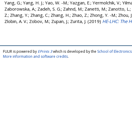
Yang, G.
;
Yang, H. J.
;
Yao, W. -M.
;
Yazgan, E.
;
Yermolchik, V.
;
Yilma
Zaborowska, A.
;
Zadeh, S. G.
;
Zahnd, M.
;
Zanetti, M.
;
Zanotto, L.
;
Z.
;
Zhang, Y.
;
Zhang, C.
;
Zhang, H.
;
Zhao, Z.
;
Zhong, Y. -M.
;
Zhou, J
Zlobin, A. V.
;
Zobov, M.
;
Zupan, J.
;
Zurita, J.
(2019)
HE-LHC: The H
FULIR is powered by
EPrints 3
which is developed by the
School of Electroni
More information and software credits
.