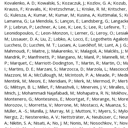
Kovalenko, A. D.
;
Kowalski, S.
;
Kozaczuk, J.
;
Kozlov, G. A.
;
Kozub, S
Krauss, F.
;
Kravalis, K.
;
Kretzschmar, L.
;
Kriske, R. M.
;
Kritscher,
G.
;
Kulesza, A.
;
Kumar, M.
;
Kumar, M.
;
Kusina, A.
;
Kuttimalai, S.
;
K
Lamanna, G.
;
La Mendola, S.
;
Lançon, E.
;
Landsberg, G.
;
Langacke
P. J.
;
Lebrun, P.
;
Lechner, A.
;
Lee, K.
;
Lee, S.
;
Lee, R.
;
Lefevre, T.
;
Leonidopoulos, C.
;
Leon-Monzon, I.
;
Lerner, G.
;
Leroy, O.
;
Lesiak
M.
;
Lissauer, D. A.
;
Liu, Z.
;
Lobko, A.
;
Locci, E.
;
Logothetis Agaliotis
Lucchesi, D.
;
Lucchini, M. T.
;
Luciani, A.
;
Lueckhof, M.
;
Lunt, A. J. G.
Mahmoudi, F.
;
Maitre, J.
;
Makarenko, V.
;
Malagoli, A.
;
Malclés, J.
;
M
Mandrik, P.
;
Manfrinetti, P.
;
Mangano, M.
;
Manil, P.
;
Mannelli, M.
;
P.
;
Marquet, C.
;
Marriott-Dodington, T.
;
Martin, R.
;
Martin, O.
;
Ma
I.
;
Martins, D. E.
;
Marzani, S.
;
Marzocca, D.
;
Marzola, L.
;
Masciocch
Mazzoni, M. A.
;
McCullough, M.
;
McIntosh, P. A.
;
Meade, P.
;
Medin
Mentink, M.
;
Meoni, E.
;
Meridiani, P.
;
Merk, M.
;
Mermod, P.
;
Merte
G.
;
Militsyn, B. L.
;
Millet, F.
;
Minashvili, I.
;
Minervini, J. V.
;
Miralles, L
Mnich, J.
;
Mohammadi Najafabadi, M.
;
Mohapatra, R. N.
;
Mokhov,
Montenero, G.
;
Montesinos, E.
;
Moortgat, F.
;
Morange, N.
;
Morel
Morozov, I.
;
Morretta, V.
;
Morrone, M.
;
Mostacci, A.
;
Muanza, S.
;
Müller, A. -S.
;
Munilla, J.
;
Murray, M. J.
;
Muttoni, Y.
;
Myers, S.
;
Mylo
Nergiz, Z.
;
Nesterenko, A. V.
;
Nettsträter, A.
;
Neubüser, C.
;
Neun
A.
;
Nikitin, S. A.
;
Nisati, A.
;
No, J. M.
;
Nonis, M.
;
Nosochkov, Y.
;
Nová