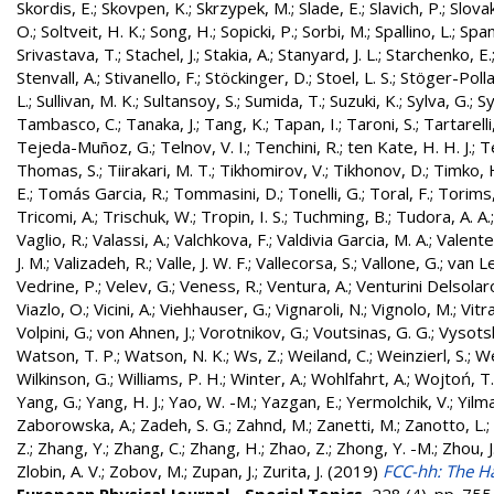
Skordis, E.
;
Skovpen, K.
;
Skrzypek, M.
;
Slade, E.
;
Slavich, P.
;
Slovak
O.
;
Soltveit, H. K.
;
Song, H.
;
Sopicki, P.
;
Sorbi, M.
;
Spallino, L.
;
Spa
Srivastava, T.
;
Stachel, J.
;
Stakia, A.
;
Stanyard, J. L.
;
Starchenko, E.
Stenvall, A.
;
Stivanello, F.
;
Stöckinger, D.
;
Stoel, L. S.
;
Stöger-Polla
L.
;
Sullivan, M. K.
;
Sultansoy, S.
;
Sumida, T.
;
Suzuki, K.
;
Sylva, G.
;
Sy
Tambasco, C.
;
Tanaka, J.
;
Tang, K.
;
Tapan, I.
;
Taroni, S.
;
Tartarelli
Tejeda-Muñoz, G.
;
Telnov, V. I.
;
Tenchini, R.
;
ten Kate, H. H. J.
;
T
Thomas, S.
;
Tiirakari, M. T.
;
Tikhomirov, V.
;
Tikhonov, D.
;
Timko, 
E.
;
Tomás Garcia, R.
;
Tommasini, D.
;
Tonelli, G.
;
Toral, F.
;
Torims,
Tricomi, A.
;
Trischuk, W.
;
Tropin, I. S.
;
Tuchming, B.
;
Tudora, A. A.
Vaglio, R.
;
Valassi, A.
;
Valchkova, F.
;
Valdivia Garcia, M. A.
;
Valente
J. M.
;
Valizadeh, R.
;
Valle, J. W. F.
;
Vallecorsa, S.
;
Vallone, G.
;
van L
Vedrine, P.
;
Velev, G.
;
Veness, R.
;
Ventura, A.
;
Venturini Delsolar
Viazlo, O.
;
Vicini, A.
;
Viehhauser, G.
;
Vignaroli, N.
;
Vignolo, M.
;
Vitr
Volpini, G.
;
von Ahnen, J.
;
Vorotnikov, G.
;
Voutsinas, G. G.
;
Vysotsk
Watson, T. P.
;
Watson, N. K.
;
Ws, Z.
;
Weiland, C.
;
Weinzierl, S.
;
We
Wilkinson, G.
;
Williams, P. H.
;
Winter, A.
;
Wohlfahrt, A.
;
Wojtoń, T.
Yang, G.
;
Yang, H. J.
;
Yao, W. -M.
;
Yazgan, E.
;
Yermolchik, V.
;
Yilma
Zaborowska, A.
;
Zadeh, S. G.
;
Zahnd, M.
;
Zanetti, M.
;
Zanotto, L.
;
Z.
;
Zhang, Y.
;
Zhang, C.
;
Zhang, H.
;
Zhao, Z.
;
Zhong, Y. -M.
;
Zhou, J
Zlobin, A. V.
;
Zobov, M.
;
Zupan, J.
;
Zurita, J.
(2019)
FCC-hh: The Ha