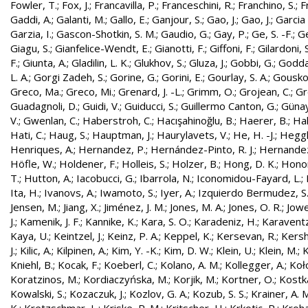
Fowler, T.
;
Fox, J.
;
Francavilla, P.
;
Franceschini, R.
;
Franchino, S.
;
F
Gaddi, A.
;
Galanti, M.
;
Gallo, E.
;
Ganjour, S.
;
Gao, J.
;
Gao, J.
;
Garcia 
Garzia, I.
;
Gascon-Shotkin, S. M.
;
Gaudio, G.
;
Gay, P.
;
Ge, S. -F.
;
G
Giagu, S.
;
Gianfelice-Wendt, E.
;
Gianotti, F.
;
Giffoni, F.
;
Gilardoni, S
F.
;
Giunta, A.
;
Gladilin, L. K.
;
Glukhov, S.
;
Gluza, J.
;
Gobbi, G.
;
Godda
L. A.
;
Gorgi Zadeh, S.
;
Gorine, G.
;
Gorini, E.
;
Gourlay, S. A.
;
Gouskos
Greco, Ma.
;
Greco, Mi.
;
Grenard, J. -L.
;
Grimm, O.
;
Grojean, C.
;
Gr
Guadagnoli, D.
;
Guidi, V.
;
Guiducci, S.
;
Guillermo Canton, G.
;
Günay
V.
;
Gwenlan, C.
;
Haberstroh, C.
;
Hacışahinoğlu, B.
;
Haerer, B.
;
Hah
Hati, C.
;
Haug, S.
;
Hauptman, J.
;
Haurylavets, V.
;
He, H. -J.
;
Heggli
Henriques, A.
;
Hernandez, P.
;
Hernández-Pinto, R. J.
;
Hernandez
Höfle, W.
;
Holdener, F.
;
Holleis, S.
;
Holzer, B.
;
Hong, D. K.
;
Honor
T.
;
Hutton, A.
;
Iacobucci, G.
;
Ibarrola, N.
;
Iconomidou-Fayard, L.
;
Ita, H.
;
Ivanovs, A.
;
Iwamoto, S.
;
Iyer, A.
;
Izquierdo Bermudez, S
Jensen, M.
;
Jiang, X.
;
Jiménez, J. M.
;
Jones, M. A.
;
Jones, O. R.
;
Jowe
J.
;
Kamenik, J. F.
;
Kannike, K.
;
Kara, S. O.
;
Karadeniz, H.
;
Karaventz
Kaya, U.
;
Keintzel, J.
;
Keinz, P. A.
;
Keppel, K.
;
Kersevan, R.
;
Kersh
J.
;
Kilic, A.
;
Kilpinen, A.
;
Kim, Y. -K.
;
Kim, D. W.
;
Klein, U.
;
Klein, M.
;
K
Kniehl, B.
;
Kocak, F.
;
Koeberl, C.
;
Kolano, A. M.
;
Kollegger, A.
;
Koło
Koratzinos, M.
;
Kordiaczyńska, M.
;
Korjik, M.
;
Kortner, O.
;
Kostka
Kowalski, S.
;
Kozaczuk, J.
;
Kozlov, G. A.
;
Kozub, S. S.
;
Krainer, A. 