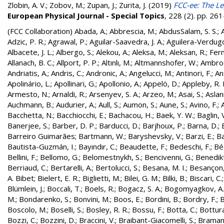
Zlobin, A. V.
;
Zobov, M.
;
Zupan, J.
;
Zurita, J.
(2019)
FCC-ee: The Le
European Physical Journal - Special Topics
, 228 (2). pp. 2
(FCC Collaboration)
Abada, A.
;
Abbrescia, M.
;
AbdusSalam, S. S.
;
Adzic, P. R.
;
Agrawal, P.
;
Aguilar-Saavedra, J. A.
;
Aguilera-Verdugo, 
Albacete, J. L.
;
Albergo, S.
;
Alekou, A.
;
Aleksa, M.
;
Aleksan, R.
;
Fer
Allanach, B. C.
;
Allport, P. P.
;
Altınlı, M.
;
Altmannshofer, W.
;
Ambros
Andriatis, A.
;
Andris, C.
;
Andronic, A.
;
Angelucci, M.
;
Antinori, F.
;
An
Apolinário, L.
;
Apollinari, G.
;
Apollonio, A.
;
Appelö, D.
;
Appleby, R. 
Armesto, N.
;
Arnaldi, R.
;
Arsenyev, S. A.
;
Arzeo, M.
;
Asai, S.
;
Aslan
Auchmann, B.
;
Audurier, A.
;
Aull, S.
;
Aumon, S.
;
Aune, S.
;
Avino, F.
;
Bacchetta, N.
;
Bacchiocchi, E.
;
Bachacou, H.
;
Baek, Y. W.
;
Baglin, 
Banerjee, S.
;
Barber, D. P.
;
Barducci, D.
;
Barjhoux, P.
;
Barna, D.
;
Barreiro Guimarães
;
Bartmann, W.
;
Baryshevsky, V.
;
Barzi, E.
;
Ba
Bautista-Guzmán, I.
;
Bayındır, C.
;
Beaudette, F.
;
Bedeschi, F.
;
Bé
Bellini, F.
;
Bellomo, G.
;
Belomestnykh, S.
;
Bencivenni, G.
;
Benedikt
Berriaud, C.
;
Bertarelli, A.
;
Bertolucci, S.
;
Besana, M. I.
;
Besançon,
A. Bibet
;
Bielert, E. R.
;
Biglietti, M.
;
Bilei, G. M.
;
Bilki, B.
;
Biscari, C.
Blümlein, J.
;
Boccali, T.
;
Boels, R.
;
Bogacz, S. A.
;
Bogomyagkov, A.
M.
;
Bondarenko, S.
;
Bonvini, M.
;
Boos, E.
;
Bordini, B.
;
Bordry, F.
;
B
Boscolo, M.
;
Boselli, S.
;
Bosley, R. R.
;
Bossu, F.
;
Botta, C.
;
Bottura
Bozzi, C.
;
Bozzini, D.
;
Braccini, V.
;
Braibant-Giacomelli, S.
;
Bramant