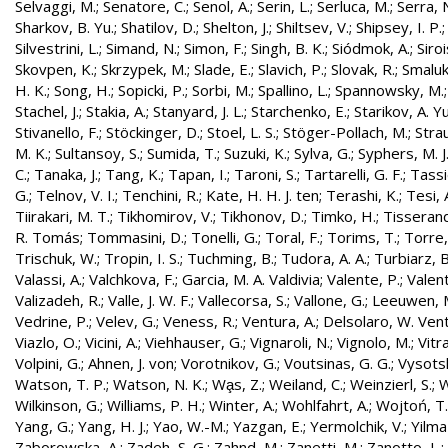
Selvaggi, M.
;
Senatore, C.
;
Senol, A.
;
Serin, L.
;
Serluca, M.
;
Serra, 
Sharkov, B. Yu.
;
Shatilov, D.
;
Shelton, J.
;
Shiltsev, V.
;
Shipsey, I. P.
Silvestrini, L.
;
Simand, N.
;
Simon, F.
;
Singh, B. K.
;
Siódmok, A.
;
Siroi
Skovpen, K.
;
Skrzypek, M.
;
Slade, E.
;
Slavich, P.
;
Slovak, R.
;
Smaluk
H. K.
;
Song, H.
;
Sopicki, P.
;
Sorbi, M.
;
Spallino, L.
;
Spannowsky, M.
Stachel, J.
;
Stakia, A.
;
Stanyard, J. L.
;
Starchenko, E.
;
Starikov, A. Yu
Stivanello, F.
;
Stöckinger, D.
;
Stoel, L. S.
;
Stöger-Pollach, M.
;
Stra
M. K.
;
Sultansoy, S.
;
Sumida, T.
;
Suzuki, K.
;
Sylva, G.
;
Syphers, M. J
C.
;
Tanaka, J.
;
Tang, K.
;
Tapan, I.
;
Taroni, S.
;
Tartarelli, G. F.
;
Tassie
G.
;
Telnov, V. I.
;
Tenchini, R.
;
Kate, H. H. J. ten
;
Terashi, K.
;
Tesi, 
Tiirakari, M. T.
;
Tikhomirov, V.
;
Tikhonov, D.
;
Timko, H.
;
Tisserand
R. Tomás
;
Tommasini, D.
;
Tonelli, G.
;
Toral, F.
;
Torims, T.
;
Torre,
Trischuk, W.
;
Tropin, I. S.
;
Tuchming, B.
;
Tudora, A. A.
;
Turbiarz, B
Valassi, A.
;
Valchkova, F.
;
Garcia, M. A. Valdivia
;
Valente, P.
;
Valent
Valizadeh, R.
;
Valle, J. W. F.
;
Vallecorsa, S.
;
Vallone, G.
;
Leeuwen, 
Vedrine, P.
;
Velev, G.
;
Veness, R.
;
Ventura, A.
;
Delsolaro, W. Vent
Viazlo, O.
;
Vicini, A.
;
Viehhauser, G.
;
Vignaroli, N.
;
Vignolo, M.
;
Vitr
Volpini, G.
;
Ahnen, J. von
;
Vorotnikov, G.
;
Voutsinas, G. G.
;
Vysotsk
Watson, T. P.
;
Watson, N. K.
;
Wa̧s, Z.
;
Weiland, C.
;
Weinzierl, S.
;
W
Wilkinson, G.
;
Williams, P. H.
;
Winter, A.
;
Wohlfahrt, A.
;
Wojtoń, T.
Yang, G.
;
Yang, H. J.
;
Yao, W.-M.
;
Yazgan, E.
;
Yermolchik, V.
;
Yilma
Zaborowska, A.
;
Zadeh, S. G.
;
Zahnd, M.
;
Zanetti, M.
;
Zanotto, L.
;