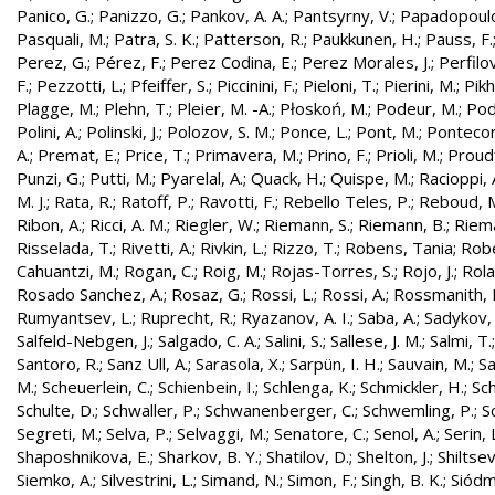
Panico, G.
;
Panizzo, G.
;
Pankov, A. A.
;
Pantsyrny, V.
;
Papadopoulo
Pasquali, M.
;
Patra, S. K.
;
Patterson, R.
;
Paukkunen, H.
;
Pauss, F.
Perez, G.
;
Pérez, F.
;
Perez Codina, E.
;
Perez Morales, J.
;
Perfilo
F.
;
Pezzotti, L.
;
Pfeiffer, S.
;
Piccinini, F.
;
Pieloni, T.
;
Pierini, M.
;
Pikh
Plagge, M.
;
Plehn, T.
;
Pleier, M. -A.
;
Płoskoń, M.
;
Podeur, M.
;
Pod
Polini, A.
;
Polinski, J.
;
Polozov, S. M.
;
Ponce, L.
;
Pont, M.
;
Pontecor
A.
;
Premat, E.
;
Price, T.
;
Primavera, M.
;
Prino, F.
;
Prioli, M.
;
Proudf
Punzi, G.
;
Putti, M.
;
Pyarelal, A.
;
Quack, H.
;
Quispe, M.
;
Racioppi, 
M. J.
;
Rata, R.
;
Ratoff, P.
;
Ravotti, F.
;
Rebello Teles, P.
;
Reboud, 
Ribon, A.
;
Ricci, A. M.
;
Riegler, W.
;
Riemann, S.
;
Riemann, B.
;
Riema
Risselada, T.
;
Rivetti, A.
;
Rivkin, L.
;
Rizzo, T.
;
Robens, Tania
;
Robe
Cahuantzi, M.
;
Rogan, C.
;
Roig, M.
;
Rojas-Torres, S.
;
Rojo, J.
;
Rola
Rosado Sanchez, A.
;
Rosaz, G.
;
Rossi, L.
;
Rossi, A.
;
Rossmanith, 
Rumyantsev, L.
;
Ruprecht, R.
;
Ryazanov, A. I.
;
Saba, A.
;
Sadykov, 
Salfeld-Nebgen, J.
;
Salgado, C. A.
;
Salini, S.
;
Sallese, J. M.
;
Salmi, T.
Santoro, R.
;
Sanz Ull, A.
;
Sarasola, X.
;
Sarpün, I. H.
;
Sauvain, M.
;
Sa
M.
;
Scheuerlein, C.
;
Schienbein, I.
;
Schlenga, K.
;
Schmickler, H.
;
Sch
Schulte, D.
;
Schwaller, P.
;
Schwanenberger, C.
;
Schwemling, P.
;
S
Segreti, M.
;
Selva, P.
;
Selvaggi, M.
;
Senatore, C.
;
Senol, A.
;
Serin, 
Shaposhnikova, E.
;
Sharkov, B. Y.
;
Shatilov, D.
;
Shelton, J.
;
Shiltsev
Siemko, A.
;
Silvestrini, L.
;
Simand, N.
;
Simon, F.
;
Singh, B. K.
;
Siódm