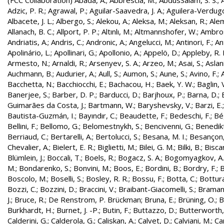
(FCC Collaboration)
Abada, A.
;
Abbrescia, M.
;
AbdusSalam, S. S.
;
Adzic, P. R.
;
Agrawal, P.
;
Aguilar-Saavedra, J. A.
;
Aguilera-Verdugo, 
Albacete, J. L.
;
Albergo, S.
;
Alekou, A.
;
Aleksa, M.
;
Aleksan, R.
;
Ale
Allanach, B. C.
;
Allport, P. P.
;
Altınlı, M.
;
Altmannshofer, W.
;
Ambros
Andriatis, A.
;
Andris, C.
;
Andronic, A.
;
Angelucci, M.
;
Antinori, F.
;
An
Apolinário, L.
;
Apollinari, G.
;
Apollonio, A.
;
Appelö, D.
;
Appleby, R. 
Armesto, N.
;
Arnaldi, R.
;
Arsenyev, S. A.
;
Arzeo, M.
;
Asai, S.
;
Aslan
Auchmann, B.
;
Audurier, A.
;
Aull, S.
;
Aumon, S.
;
Aune, S.
;
Avino, F.
;
Bacchetta, N.
;
Bacchiocchi, E.
;
Bachacou, H.
;
Baek, Y. W.
;
Baglin, 
Banerjee, S.
;
Barber, D. P.
;
Barducci, D.
;
Barjhoux, P.
;
Barna, D.
;
Guimarães da Costa, J.
;
Bartmann, W.
;
Baryshevsky, V.
;
Barzi, E.
Bautista-Guzmán, I.
;
Bayındır, C.
;
Beaudette, F.
;
Bedeschi, F.
;
Bé
Bellini, F.
;
Bellomo, G.
;
Belomestnykh, S.
;
Bencivenni, G.
;
Benedikt
Berriaud, C.
;
Bertarelli, A.
;
Bertolucci, S.
;
Besana, M. I.
;
Besançon,
Chevalier, A.
;
Bielert, E. R.
;
Biglietti, M.
;
Bilei, G. M.
;
Bilki, B.
;
Biscar
Blümlein, J.
;
Boccali, T.
;
Boels, R.
;
Bogacz, S. A.
;
Bogomyagkov, A.
M.
;
Bondarenko, S.
;
Bonvini, M.
;
Boos, E.
;
Bordini, B.
;
Bordry, F.
;
B
Boscolo, M.
;
Boselli, S.
;
Bosley, R. R.
;
Bossu, F.
;
Botta, C.
;
Bottura
Bozzi, C.
;
Bozzini, D.
;
Braccini, V.
;
Braibant-Giacomelli, S.
;
Bramant
J.
;
Bruce, R.
;
De Renstrom, P. Brückman
;
Bruna, E.
;
Brüning, O.
;
B
Burkhardt, H.
;
Burnet, J. -P.
;
Butin, F.
;
Buttazzo, D.
;
Butterworth,
Calderini, G.
;
Calderola, G.
;
Caliskan, A.
;
Calvet, D.
;
Calviani, M.
;
Cam