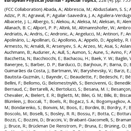
European Physical Journal - Special Topics
, 228 (4). pp. 7
(FCC Collaboration)
Abada, A.
;
Abbrescia, M.
;
AbdusSalam, S. S.
;
Adzic, P. R.
;
Agrawal, P.
;
Aguilar-Saavedra, J. A.
;
Aguilera-Verdugo, 
Albacete, J. L.
;
Albergo, S.
;
Alekou, A.
;
Aleksa, M.
;
Aleksan, R.
;
Ale
Allanach, B. C.
;
Allport, P. P.
;
Altınlı, M.
;
Altmannshofer, W.
;
Ambros
Andriatis, A.
;
Andris, C.
;
Andronic, A.
;
Angelucci, M.
;
Antinori, F.
;
An
Apolinário, L.
;
Apollinari, G.
;
Apollonio, A.
;
Appelö, D.
;
Appleby, R. 
Armesto, N.
;
Arnaldi, R.
;
Arsenyev, S. A.
;
Arzeo, M.
;
Asai, S.
;
Aslan
Auchmann, B.
;
Audurier, A.
;
Aull, S.
;
Aumon, S.
;
Aune, S.
;
Avino, F.
;
Bacchetta, N.
;
Bacchiocchi, E.
;
Bachacou, H.
;
Baek, Y. W.
;
Baglin, 
Banerjee, S.
;
Barber, D. P.
;
Barducci, D.
;
Barjhoux, P.
;
Barna, D.
;
Guimarães da Costa, J.
;
Bartmann, W.
;
Baryshevsky, V.
;
Barzi, E.
Bautista-Guzmán, I.
;
Bayındır, C.
;
Beaudette, F.
;
Bedeschi, F.
;
Bé
Bellini, F.
;
Bellomo, G.
;
Belomestnykh, S.
;
Bencivenni, G.
;
Benedikt
Berriaud, C.
;
Bertarelli, A.
;
Bertolucci, S.
;
Besana, M. I.
;
Besançon,
Chevalier, A.
;
Bielert, E. R.
;
Biglietti, M.
;
Bilei, G. M.
;
Bilki, B.
;
Biscar
Blümlein, J.
;
Boccali, T.
;
Boels, R.
;
Bogacz, S. A.
;
Bogomyagkov, A.
M.
;
Bondarenko, S.
;
Bonvini, M.
;
Boos, E.
;
Bordini, B.
;
Bordry, F.
;
B
Boscolo, M.
;
Boselli, S.
;
Bosley, R. R.
;
Bossu, F.
;
Botta, C.
;
Bottura
Bozzi, C.
;
Bozzini, D.
;
Braccini, V.
;
Braibant-Giacomelli, S.
;
Bramant
J.
;
Bruce, R.
;
Brückman De Renstrom, P.
;
Bruna, E.
;
Brüning, O.
;
B