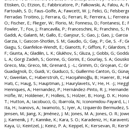
Etisken, O.
;
Etzion, E.
;
Fabbricatore, P.
;
Falkowski, A.
;
Falou, A.
;
Fa
Fartoukh, S. D.
;
Faus-Golfe, A.
;
Fawcett, W. J.
;
Felici, G.
;
Felsberge
Ferradas Troitino, J.
;
Ferrara, G.
;
Ferrari, R.
;
Ferreira, L.
;
Ferreira
O.
;
Fischer, E.
;
Flieger, W.
;
Florio, M.
;
Fonnesu, D.
;
Fontanesi, E.
;
Fowler, T.
;
Fox, J.
;
Francavilla, P.
;
Franceschini, R.
;
Franchino, S.
;
F
Gaddi, A.
;
Galanti, M.
;
Gallo, E.
;
Ganjour, S.
;
Gao, J.
;
Gao, J.
;
Garcia 
Garzia, I.
;
Gascon-Shotkin, S. M.
;
Gaudio, G.
;
Gay, P.
;
Ge, S. -F.
;
G
Giagu, S.
;
Gianfelice-Wendt, E.
;
Gianotti, F.
;
Giffoni, F.
;
Gilardoni, S
F.
;
Giunta, A.
;
Gladilin, L. K.
;
Glukhov, S.
;
Gluza, J.
;
Gobbi, G.
;
Godda
L. A.
;
Gorgi Zadeh, S.
;
Gorine, G.
;
Gorini, E.
;
Gourlay, S. A.
;
Gouskos
Greco, Ma.
;
Greco, Mi.
;
Grenard, J. -L.
;
Grimm, O.
;
Grojean, C.
;
Gr
Guadagnoli, D.
;
Guidi, V.
;
Guiducci, S.
;
Guillermo Canton, G.
;
Günay
V.
;
Gwenlan, C.
;
Haberstroh, C.
;
Hacışahinoğlu, B.
;
Haerer, B.
;
Hah
Hati, C.
;
Haug, S.
;
Hauptman, J.
;
Haurylavets, V.
;
He, H. -J.
;
Heggli
Henriques, A.
;
Hernandez, P.
;
Hernández-Pinto, R. J.
;
Hernandez
Höfle, W.
;
Holdener, F.
;
Holleis, S.
;
Holzer, B.
;
Hong, D. K.
;
Honor
T.
;
Hutton, A.
;
Iacobucci, G.
;
Ibarrola, N.
;
Iconomidou-Fayard, L.
;
Ita, H.
;
Ivanovs, A.
;
Iwamoto, S.
;
Iyer, A.
;
Izquierdo Bermudez, S
Jensen, M.
;
Jiang, X.
;
Jiménez, J. M.
;
Jones, M. A.
;
Jones, O. R.
;
Jowe
J.
;
Kamenik, J. F.
;
Kannike, K.
;
Kara, S. O.
;
Karadeniz, H.
;
Karaventz
Kaya, U.
;
Keintzel, J.
;
Keinz, P. A.
;
Keppel, K.
;
Kersevan, R.
;
Kersh