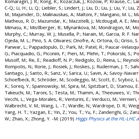
Komaragiri, J. R.
;
Kong, K.
;
Kozaczuk, J.
;
Kozow, P
;
Krause, C.
;
Lai
C-Q.
;
Li, H.
;
Li, Q.
;
Liebler, S.
;
Lindert, J.
;
Liu, D.
;
Liu, J.
;
Liu, Y.
;
Liu, Z
M.
;
Majumder, D.
;
Malinauskas, A.
;
Maltoni, F.
;
Mangano, M. L.
;
Ma
Matheus, R. D.
;
Mazumdar, K.
;
Mazzitelli, J.
;
Mcdougall, A. E.
;
Mea
Mimasu, K.
;
Mistlberger, B.
;
Mlynarikova, M.
;
Mondragon, M.
;
Mon
Murphy, C.
;
Murray, W. J.
;
Musella, P.
;
Narain, M.
;
Garcia, R. F. Na
Ojeda, M. L.
;
Pino, S. A. Olivares
;
Onofre, A.
;
Ortona, G.
;
Griso, S
Panwar, L.
;
Pappadopulo, D.
;
Park, M.
;
Patel, R.
;
Paucar-Velasque
G.
;
Piacquadio, G.
;
Piccinini, F.
;
Pieri, M.
;
Plehn, T.
;
Pokorski, S.
;
Po
Musolf, M.
;
Re, E.
;
Readioff, N. P.
;
Redigolo, D.
;
Reina, L.
;
Reynold
Rompotis, N.
;
Rorie, J.
;
Rosiek, J.
;
Roskes, J.
;
Ruderman, J. T.
;
Sah
Santiago, J.
;
Santo, R.
;
Sanz, V.
;
Sarica, U.
;
Savin, A.
;
Savoy-Navarro
Schoefbeck, R.
;
Schröder, M.
;
Scodeggio, M.
;
Scott, E.
;
Scyboz, L.
K.
;
Soreq, Y.
;
Spannowsky, M.
;
Spira, M.
;
Spitzbart, D.
;
Stamou, E.
Takeuchi, M.
;
Taroni, S.
;
Testa, M.
;
Thamm, A.
;
Theeuwes, V.
;
Th
Vecchi, L.
;
Vega-Morales, R.
;
Venturini, E.
;
Verducci, M.
;
Vernieri, 
Walbrecht, V. M.
;
Wang, L. -T.
;
Wardle, N.
;
Wardrope, D. R.
;
Weigl
Yang, H. T.
;
Yazgan, E.
;
Yin, Z.
;
You, T.
;
Yu, F.
;
Zanderighi, G.
;
Zanz
W.
;
Zhao, X.
;
Zhong, Y. -M.
(2019)
Higgs Physics at the HL-LHC 