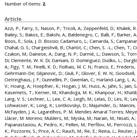
Number of items:
2
.
Article
Azzi, P.
;
Farry, S.
;
Nason, P.
;
Tricoli, A.
;
Zeppenfeld, D.
;
Khalek, R
Bailey, S.
;
Bakos, E.
;
Bakshi, A.
;
Baldenegro, C.
;
Balli, F.
;
Barker, A.
Boos, E.
;
Sola, J. D. Bossio
;
Cadamuro, L.
;
Camarda, S.
;
Campanari
Chahal, G. S.
;
Chargeishvili, B.
;
Charlot, C.
;
Chen, S. -L.
;
Chen, T.
;
Ci
Czakon, M.
;
Dainese, A.
;
Dang, N. P.
;
Darmé, L.
;
Dawson, S.
;
Torr
Di
;
Clemente, W. K. Di
;
Damiani, D. Dominguez
;
Dudko, L.
;
Durglis
A.
;
Figy, T. M.
;
Finelli, K. D.
;
Fiolhais, M. C. N.
;
Franco, E.
;
Frederix, 
Gehrmann-De
;
Giljanovic, D.
;
Giuli, F.
;
Glover, E. W. N.
;
Goodsell, 
Oetringhaus, J. F.
;
Gunnellini, P.
;
Gwenlan, C.
;
Harland-Lang, L. A.
V.
;
Hoang, A.
;
Hoepfner, K.
;
Hogan, J. M.
;
Huss, A.
;
Jahn, S.
;
Jain, S
Kasemets, T.
;
Kerner, M.
;
Khandoga, M. K.
;
Khanpour, H.
;
Khatibi
Lang, V. S.
;
Lechner, L.
;
Lee, C. A.
;
Leigh, M.
;
Lelas, D.
;
Les, R.
;
Lew
Lohwasser, K.
;
Long, K.
;
Lontkovskyi, D.
;
Majumder, G.
;
Mancini,
McFayden, J. A.
;
Lagarelhos, P. M. Mendes Amaral Torres
;
Meyer
Llácer, M. Moreno
;
Mulders, M.
;
Myska, M.
;
Narain, M.
;
Nisati, A.
;
Papanastasiou, A.
;
Pedro, K.
;
Pellen, M.
;
Perfilov, M.
;
Perrozzi, L
K.
;
Pozzorini, S.
;
Price, A. C.
;
Rauch, M.
;
Re, E.
;
Reina, L.
;
Reuter, J.