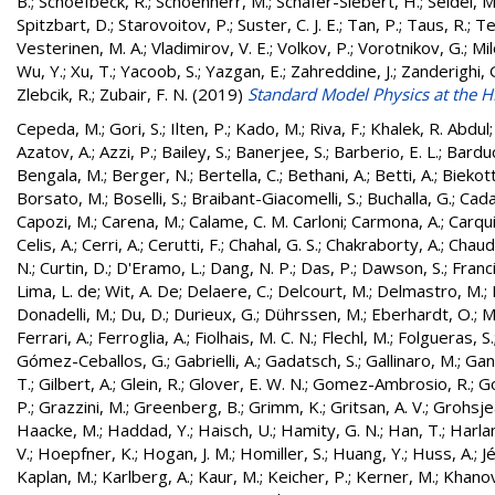
B.
;
Schoefbeck, R.
;
Schoenherr, M.
;
Schäfer-Siebert, H.
;
Seidel, M
Spitzbart, D.
;
Starovoitov, P.
;
Suster, C. J. E.
;
Tan, P.
;
Taus, R.
;
Te
Vesterinen, M. A.
;
Vladimirov, V. E.
;
Volkov, P.
;
Vorotnikov, G.
;
Mil
Wu, Y.
;
Xu, T.
;
Yacoob, S.
;
Yazgan, E.
;
Zahreddine, J.
;
Zanderighi, 
Zlebcik, R.
;
Zubair, F. N.
(2019)
Standard Model Physics at the 
Cepeda, M.
;
Gori, S.
;
Ilten, P.
;
Kado, M.
;
Riva, F.
;
Khalek, R. Abdul
Azatov, A.
;
Azzi, P.
;
Bailey, S.
;
Banerjee, S.
;
Barberio, E. L.
;
Barduc
Bengala, M.
;
Berger, N.
;
Bertella, C.
;
Bethani, A.
;
Betti, A.
;
Biekott
Borsato, M.
;
Boselli, S.
;
Braibant-Giacomelli, S.
;
Buchalla, G.
;
Cada
Capozi, M.
;
Carena, M.
;
Calame, C. M. Carloni
;
Carmona, A.
;
Carqui
Celis, A.
;
Cerri, A.
;
Cerutti, F.
;
Chahal, G. S.
;
Chakraborty, A.
;
Chaud
N.
;
Curtin, D.
;
D'Eramo, L.
;
Dang, N. P.
;
Das, P.
;
Dawson, S.
;
Franc
Lima, L. de
;
Wit, A. De
;
Delaere, C.
;
Delcourt, M.
;
Delmastro, M.
;
Donadelli, M.
;
Du, D.
;
Durieux, G.
;
Dührssen, M.
;
Eberhardt, O.
;
M
Ferrari, A.
;
Ferroglia, A.
;
Fiolhais, M. C. N.
;
Flechl, M.
;
Folgueras, S.
Gómez-Ceballos, G.
;
Gabrielli, A.
;
Gadatsch, S.
;
Gallinaro, M.
;
Gan
T.
;
Gilbert, A.
;
Glein, R.
;
Glover, E. W. N.
;
Gomez-Ambrosio, R.
;
Go
P.
;
Grazzini, M.
;
Greenberg, B.
;
Grimm, K.
;
Gritsan, A. V.
;
Grohsjea
Haacke, M.
;
Haddad, Y.
;
Haisch, U.
;
Hamity, G. N.
;
Han, T.
;
Harlan
V.
;
Hoepfner, K.
;
Hogan, J. M.
;
Homiller, S.
;
Huang, Y.
;
Huss, A.
;
J
Kaplan, M.
;
Karlberg, A.
;
Kaur, M.
;
Keicher, P.
;
Kerner, M.
;
Khanov