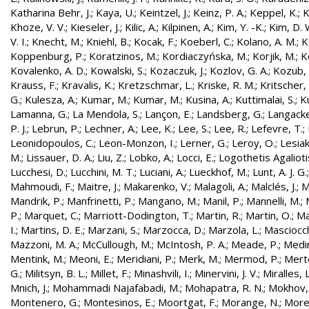
Katharina Behr, J.
;
Kaya, U.
;
Keintzel, J.
;
Keinz, P. A.
;
Keppel, K.
;
K
Khoze, V. V.
;
Kieseler, J.
;
Kilic, A.
;
Kilpinen, A.
;
Kim, Y. -K.
;
Kim, D. 
V. I.
;
Knecht, M.
;
Kniehl, B.
;
Kocak, F.
;
Koeberl, C.
;
Kolano, A. M.
;
K
Koppenburg, P.
;
Koratzinos, M.
;
Kordiaczyńska, M.
;
Korjik, M.
;
K
Kovalenko, A. D.
;
Kowalski, S.
;
Kozaczuk, J.
;
Kozlov, G. A.
;
Kozub, S
Krauss, F.
;
Kravalis, K.
;
Kretzschmar, L.
;
Kriske, R. M.
;
Kritscher,
G.
;
Kulesza, A.
;
Kumar, M.
;
Kumar, M.
;
Kusina, A.
;
Kuttimalai, S.
;
K
Lamanna, G.
;
La Mendola, S.
;
Lançon, E.
;
Landsberg, G.
;
Langacke
P. J.
;
Lebrun, P.
;
Lechner, A.
;
Lee, K.
;
Lee, S.
;
Lee, R.
;
Lefevre, T.
;
Leonidopoulos, C.
;
Leon-Monzon, I.
;
Lerner, G.
;
Leroy, O.
;
Lesiak
M.
;
Lissauer, D. A.
;
Liu, Z.
;
Lobko, A.
;
Locci, E.
;
Logothetis Agaliotis
Lucchesi, D.
;
Lucchini, M. T.
;
Luciani, A.
;
Lueckhof, M.
;
Lunt, A. J. G.
Mahmoudi, F.
;
Maitre, J.
;
Makarenko, V.
;
Malagoli, A.
;
Malclés, J.
;
M
Mandrik, P.
;
Manfrinetti, P.
;
Mangano, M.
;
Manil, P.
;
Mannelli, M.
;
P.
;
Marquet, C.
;
Marriott-Dodington, T.
;
Martin, R.
;
Martin, O.
;
Ma
I.
;
Martins, D. E.
;
Marzani, S.
;
Marzocca, D.
;
Marzola, L.
;
Masciocch
Mazzoni, M. A.
;
McCullough, M.
;
McIntosh, P. A.
;
Meade, P.
;
Medin
Mentink, M.
;
Meoni, E.
;
Meridiani, P.
;
Merk, M.
;
Mermod, P.
;
Merte
G.
;
Militsyn, B. L.
;
Millet, F.
;
Minashvili, I.
;
Minervini, J. V.
;
Miralles, L
Mnich, J.
;
Mohammadi Najafabadi, M.
;
Mohapatra, R. N.
;
Mokhov,
Montenero, G.
;
Montesinos, E.
;
Moortgat, F.
;
Morange, N.
;
Morel