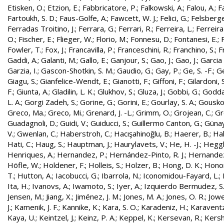
Etisken, O.
;
Etzion, E.
;
Fabbricatore, P.
;
Falkowski, A.
;
Falou, A.
;
Fa
Fartoukh, S. D.
;
Faus-Golfe, A.
;
Fawcett, W. J.
;
Felici, G.
;
Felsberge
Ferradas Troitino, J.
;
Ferrara, G.
;
Ferrari, R.
;
Ferreira, L.
;
Ferreira
O.
;
Fischer, E.
;
Flieger, W.
;
Florio, M.
;
Fonnesu, D.
;
Fontanesi, E.
;
Fowler, T.
;
Fox, J.
;
Francavilla, P.
;
Franceschini, R.
;
Franchino, S.
;
F
Gaddi, A.
;
Galanti, M.
;
Gallo, E.
;
Ganjour, S.
;
Gao, J.
;
Gao, J.
;
Garcia 
Garzia, I.
;
Gascon-Shotkin, S. M.
;
Gaudio, G.
;
Gay, P.
;
Ge, S. -F.
;
G
Giagu, S.
;
Gianfelice-Wendt, E.
;
Gianotti, F.
;
Giffoni, F.
;
Gilardoni, S
F.
;
Giunta, A.
;
Gladilin, L. K.
;
Glukhov, S.
;
Gluza, J.
;
Gobbi, G.
;
Godda
L. A.
;
Gorgi Zadeh, S.
;
Gorine, G.
;
Gorini, E.
;
Gourlay, S. A.
;
Gouskos
Greco, Ma.
;
Greco, Mi.
;
Grenard, J. -L.
;
Grimm, O.
;
Grojean, C.
;
Gr
Guadagnoli, D.
;
Guidi, V.
;
Guiducci, S.
;
Guillermo Canton, G.
;
Günay
V.
;
Gwenlan, C.
;
Haberstroh, C.
;
Hacışahinoğlu, B.
;
Haerer, B.
;
Hah
Hati, C.
;
Haug, S.
;
Hauptman, J.
;
Haurylavets, V.
;
He, H. -J.
;
Heggli
Henriques, A.
;
Hernandez, P.
;
Hernández-Pinto, R. J.
;
Hernandez
Höfle, W.
;
Holdener, F.
;
Holleis, S.
;
Holzer, B.
;
Hong, D. K.
;
Honor
T.
;
Hutton, A.
;
Iacobucci, G.
;
Ibarrola, N.
;
Iconomidou-Fayard, L.
;
Ita, H.
;
Ivanovs, A.
;
Iwamoto, S.
;
Iyer, A.
;
Izquierdo Bermudez, S
Jensen, M.
;
Jiang, X.
;
Jiménez, J. M.
;
Jones, M. A.
;
Jones, O. R.
;
Jowe
J.
;
Kamenik, J. F.
;
Kannike, K.
;
Kara, S. O.
;
Karadeniz, H.
;
Karaventz
Kaya, U.
;
Keintzel, J.
;
Keinz, P. A.
;
Keppel, K.
;
Kersevan, R.
;
Kersh