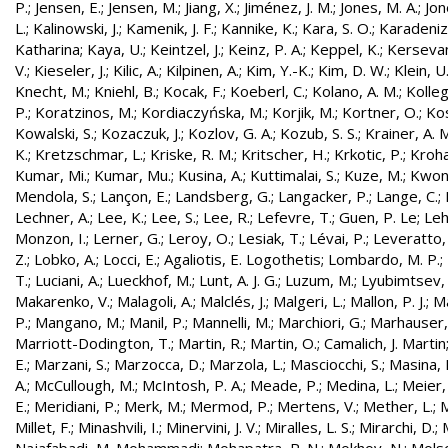
P.
;
Jensen, E.
;
Jensen, M.
;
Jiang, X.
;
Jiménez, J. M.
;
Jones, M. A.
;
Jon
L.
;
Kalinowski, J.
;
Kamenik, J. F.
;
Kannike, K.
;
Kara, S. O.
;
Karadeniz
Katharina
;
Kaya, U.
;
Keintzel, J.
;
Keinz, P. A.
;
Keppel, K.
;
Kersevan
V.
;
Kieseler, J.
;
Kilic, A.
;
Kilpinen, A.
;
Kim, Y.-K.
;
Kim, D. W.
;
Klein, U
Knecht, M.
;
Kniehl, B.
;
Kocak, F.
;
Koeberl, C.
;
Kolano, A. M.
;
Kolleg
P.
;
Koratzinos, M.
;
Kordiaczyńska, M.
;
Korjik, M.
;
Kortner, O.
;
Kos
Kowalski, S.
;
Kozaczuk, J.
;
Kozlov, G. A.
;
Kozub, S. S.
;
Krainer, A. 
K.
;
Kretzschmar, L.
;
Kriske, R. M.
;
Kritscher, H.
;
Krkotic, P.
;
Kroha
Kumar, Mi.
;
Kumar, Mu.
;
Kusina, A.
;
Kuttimalai, S.
;
Kuze, M.
;
Kwon,
Mendola, S.
;
Lançon, E.
;
Landsberg, G.
;
Langacker, P.
;
Lange, C.
;
Lechner, A.
;
Lee, K.
;
Lee, S.
;
Lee, R.
;
Lefevre, T.
;
Guen, P. Le
;
Leh
Monzon, I.
;
Lerner, G.
;
Leroy, O.
;
Lesiak, T.
;
Lévai, P.
;
Leveratto,
Z.
;
Lobko, A.
;
Locci, E.
;
Agaliotis, E. Logothetis
;
Lombardo, M. P.
;
T.
;
Luciani, A.
;
Lueckhof, M.
;
Lunt, A. J. G.
;
Luzum, M.
;
Lyubimtsev, 
Makarenko, V.
;
Malagoli, A.
;
Malclés, J.
;
Malgeri, L.
;
Mallon, P. J.
;
Ma
P.
;
Mangano, M.
;
Manil, P.
;
Mannelli, M.
;
Marchiori, G.
;
Marhauser,
Marriott-Dodington, T.
;
Martin, R.
;
Martin, O.
;
Camalich, J. Martin
E.
;
Marzani, S.
;
Marzocca, D.
;
Marzola, L.
;
Masciocchi, S.
;
Masina, I
A.
;
McCullough, M.
;
McIntosh, P. A.
;
Meade, P.
;
Medina, L.
;
Meier,
E.
;
Meridiani, P.
;
Merk, M.
;
Mermod, P.
;
Mertens, V.
;
Mether, L.
;
M
Millet, F.
;
Minashvili, I.
;
Minervini, J. V.
;
Miralles, L. S.
;
Mirarchi, D.
;