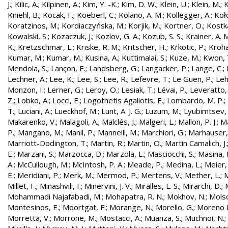
J.
;
Kilic, A.
;
Kilpinen, A.
;
Kim, Y. -K.
;
Kim, D. W.
;
Klein, U.
;
Klein, M.
;
K
Kniehl, B.
;
Kocak, F.
;
Koeberl, C.
;
Kolano, A. M.
;
Kollegger, A.
;
Koło
Koratzinos, M.
;
Kordiaczyńska, M.
;
Korjik, M.
;
Kortner, O.
;
Kostka
Kowalski, S.
;
Kozaczuk, J.
;
Kozlov, G. A.
;
Kozub, S. S.
;
Krainer, A. 
K.
;
Kretzschmar, L.
;
Kriske, R. M.
;
Kritscher, H.
;
Krkotic, P.
;
Kroha
Kumar, M.
;
Kumar, M.
;
Kusina, A.
;
Kuttimalai, S.
;
Kuze, M.
;
Kwon, 
Mendola, S.
;
Lançon, E.
;
Landsberg, G.
;
Langacker, P.
;
Lange, C.
;
Lechner, A.
;
Lee, K.
;
Lee, S.
;
Lee, R.
;
Lefevre, T.
;
Le Guen, P.
;
Leh
Monzon, I.
;
Lerner, G.
;
Leroy, O.
;
Lesiak, T.
;
Lévai, P.
;
Leveratto,
Z.
;
Lobko, A.
;
Locci, E.
;
Logothetis Agaliotis, E.
;
Lombardo, M. P.
;
T.
;
Luciani, A.
;
Lueckhof, M.
;
Lunt, A. J. G.
;
Luzum, M.
;
Lyubimtsev, 
Makarenko, V.
;
Malagoli, A.
;
Malclés, J.
;
Malgeri, L.
;
Mallon, P. J.
;
Ma
P.
;
Mangano, M.
;
Manil, P.
;
Mannelli, M.
;
Marchiori, G.
;
Marhauser,
Marriott-Dodington, T.
;
Martin, R.
;
Martin, O.
;
Martin Camalich, J.
E.
;
Marzani, S.
;
Marzocca, D.
;
Marzola, L.
;
Masciocchi, S.
;
Masina, I
A.
;
McCullough, M.
;
McIntosh, P. A.
;
Meade, P.
;
Medina, L.
;
Meier,
E.
;
Meridiani, P.
;
Merk, M.
;
Mermod, P.
;
Mertens, V.
;
Mether, L.
;
M
Millet, F.
;
Minashvili, I.
;
Minervini, J. V.
;
Miralles, L. S.
;
Mirarchi, D.
;
Mohammadi Najafabadi, M.
;
Mohapatra, R. N.
;
Mokhov, N.
;
Molso
Montesinos, E.
;
Moortgat, F.
;
Morange, N.
;
Morello, G.
;
Moreno L
Morretta, V.
;
Morrone, M.
;
Mostacci, A.
;
Muanza, S.
;
Muchnoi, N.
;