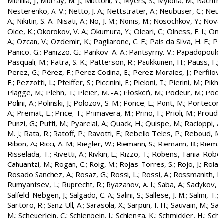
Munilla, J.
;
Murray, M. J.
;
Muttoni, Y.
;
Myers, S.
;
Mylona, M.
;
Nachtm
Nesterenko, A. V.
;
Netto, J. A.
;
Nettsträter, A.
;
Neubüser, C.
;
Neu
A.
;
Nikitin, S. A.
;
Nisati, A.
;
No, J. M.
;
Nonis, M.
;
Nosochkov, Y.
;
Nová
Oide, K.
;
Okorokov, V. A.
;
Okumura, Y.
;
Oleari, C.
;
Olness, F. I.
;
On
A.
;
Özcan, V.
;
Özdemir, K.
;
Pagliarone, C. E.
;
Pais da Silva, H. F.
;
P
Panico, G.
;
Panizzo, G.
;
Pankov, A. A.
;
Pantsyrny, V.
;
Papadopoulo
Pasquali, M.
;
Patra, S. K.
;
Patterson, R.
;
Paukkunen, H.
;
Pauss, F.
Perez, G.
;
Pérez, F.
;
Perez Codina, E.
;
Perez Morales, J.
;
Perfilo
F.
;
Pezzotti, L.
;
Pfeiffer, S.
;
Piccinini, F.
;
Pieloni, T.
;
Pierini, M.
;
Pikh
Plagge, M.
;
Plehn, T.
;
Pleier, M. -A.
;
Płoskoń, M.
;
Podeur, M.
;
Pod
Polini, A.
;
Polinski, J.
;
Polozov, S. M.
;
Ponce, L.
;
Pont, M.
;
Pontecor
A.
;
Premat, E.
;
Price, T.
;
Primavera, M.
;
Prino, F.
;
Prioli, M.
;
Proudf
Punzi, G.
;
Putti, M.
;
Pyarelal, A.
;
Quack, H.
;
Quispe, M.
;
Racioppi, 
M. J.
;
Rata, R.
;
Ratoff, P.
;
Ravotti, F.
;
Rebello Teles, P.
;
Reboud, 
Ribon, A.
;
Ricci, A. M.
;
Riegler, W.
;
Riemann, S.
;
Riemann, B.
;
Riema
Risselada, T.
;
Rivetti, A.
;
Rivkin, L.
;
Rizzo, T.
;
Robens, Tania
;
Robe
Cahuantzi, M.
;
Rogan, C.
;
Roig, M.
;
Rojas-Torres, S.
;
Rojo, J.
;
Rola
Rosado Sanchez, A.
;
Rosaz, G.
;
Rossi, L.
;
Rossi, A.
;
Rossmanith, 
Rumyantsev, L.
;
Ruprecht, R.
;
Ryazanov, A. I.
;
Saba, A.
;
Sadykov, 
Salfeld-Nebgen, J.
;
Salgado, C. A.
;
Salini, S.
;
Sallese, J. M.
;
Salmi, T.
Santoro, R.
;
Sanz Ull, A.
;
Sarasola, X.
;
Sarpün, I. H.
;
Sauvain, M.
;
Sa
M.
;
Scheuerlein, C.
;
Schienbein, I.
;
Schlenga, K.
;
Schmickler, H.
;
Sch