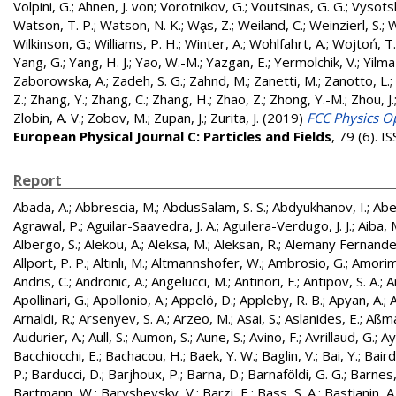
Volpini, G.
;
Ahnen, J. von
;
Vorotnikov, G.
;
Voutsinas, G. G.
;
Vysotsk
Watson, T. P.
;
Watson, N. K.
;
Wa̧s, Z.
;
Weiland, C.
;
Weinzierl, S.
;
W
Wilkinson, G.
;
Williams, P. H.
;
Winter, A.
;
Wohlfahrt, A.
;
Wojtoń, T.
Yang, G.
;
Yang, H. J.
;
Yao, W.-M.
;
Yazgan, E.
;
Yermolchik, V.
;
Yilma
Zaborowska, A.
;
Zadeh, S. G.
;
Zahnd, M.
;
Zanetti, M.
;
Zanotto, L.
;
Z.
;
Zhang, Y.
;
Zhang, C.
;
Zhang, H.
;
Zhao, Z.
;
Zhong, Y.-M.
;
Zhou, J.
Zlobin, A. V.
;
Zobov, M.
;
Zupan, J.
;
Zurita, J.
(2019)
FCC Physics Op
European Physical Journal C: Particles and Fields
, 79 (6). 
Report
Abada, A.
;
Abbrescia, M.
;
AbdusSalam, S. S.
;
Abdyukhanov, I.
;
Abe
Agrawal, P.
;
Aguilar-Saavedra, J. A.
;
Aguilera-Verdugo, J. J.
;
Aiba, 
Albergo, S.
;
Alekou, A.
;
Aleksa, M.
;
Aleksan, R.
;
Alemany Fernandez
Allport, P. P.
;
Altınlı, M.
;
Altmannshofer, W.
;
Ambrosio, G.
;
Amorim
Andris, C.
;
Andronic, A.
;
Angelucci, M.
;
Antinori, F.
;
Antipov, S. A.
;
A
Apollinari, G.
;
Apollonio, A.
;
Appelö, D.
;
Appleby, R. B.
;
Apyan, A.
;
A
Arnaldi, R.
;
Arsenyev, S. A.
;
Arzeo, M.
;
Asai, S.
;
Aslanides, E.
;
Aßma
Audurier, A.
;
Aull, S.
;
Aumon, S.
;
Aune, S.
;
Avino, F.
;
Avrillaud, G.
;
Ay
Bacchiocchi, E.
;
Bachacou, H.
;
Baek, Y. W.
;
Baglin, V.
;
Bai, Y.
;
Baird
P.
;
Barducci, D.
;
Barjhoux, P.
;
Barna, D.
;
Barnaföldi, G. G.
;
Barnes, 
Bartmann, W.
;
Baryshevsky, V.
;
Barzi, E.
;
Bass, S. A.
;
Bastianin, A