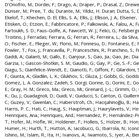
D’Onofrio, M.
;
Dordei, F.
;
Drago, A.
;
Draper, P.
;
Drasal, Z.
;
Drewe
Dünser, M.
;
Pree, T. du
;
Durante, M.
;
Yildiz, H. Duran
;
Dutta, S.
;
D
Ekelof, T.
;
Khechen, D. El
;
Ellis, S. A.
;
Ellis, J.
;
Ellison, J. A.
;
Elsener, 
Etisken, O.
;
Etzion, E.
;
Fabbricatore, P.
;
Falkowski, A.
;
Falou, A.
;
Fa
Fartoukh, S. D.
;
Faus-Golfe, A.
;
Fawcett, W. J.
;
Felici, G.
;
Felsberge
Troitino, J. Ferradas
;
Ferrara, G.
;
Ferrari, R.
;
Ferreira, L.
;
da Silva
O.
;
Fischer, E.
;
Flieger, W.
;
Florio, M.
;
Fonnesu, D.
;
Fontanesi, E.
;
Fowler, T.
;
Fox, J.
;
Francavilla, P.
;
Franceschini, R.
;
Franchino, S.
;
F
Gaddi, A.
;
Galanti, M.
;
Gallo, E.
;
Ganjour, S.
;
Gao, Jia.
;
Gao, Jie.
;
Dia
Garzia, I.
;
Gascon-Shotkin, S. M.
;
Gaudio, G.
;
Gay, P.
;
Ge, S.-F.
;
Ge
Giagu, S.
;
Gianfelice-Wendt, E.
;
Gianotti, F.
;
Giffoni, F.
;
Gilardoni, S
F.
;
Giunta, A.
;
Gladilin, L. K.
;
Glukhov, S.
;
Gluza, J.
;
Gobbi, G.
;
Godda
Gomez, L. A. Gonzalez
;
Zadeh, S. Gorgi
;
Gorine, G.
;
Gorini, E.
;
Gou
E.
;
Gray, H. M.
;
Greco, Ma.
;
Greco, Mi.
;
Grenard, J.-L.
;
Grimm, O.
;
K.
;
Gu, J.
;
Guadagnoli, D.
;
Guidi, V.
;
Guiducci, S.
;
Canton, G. Guille
C.
;
Guzey, V.
;
Gwenlan, C.
;
Haberstroh, Ch.
;
Hacışahinoğlu, B.
;
Ha
Harris, P. C.
;
Hati, C.
;
Haug, S.
;
Hauptman, J.
;
Haurylavets, V.
;
He,
Henriques, Ana.
;
Henriques, And.
;
Hernandez, P.
;
Hernández-Pint
T.
;
Hofer, M.
;
Höfle, W.
;
Holdener, F.
;
Holleis, S.
;
Holzer, B.
;
Hong
Humer, H.
;
Hurth, T.
;
Hutton, A.
;
Iacobucci, G.
;
Ibarrola, N.
;
Icon
Ishino, M.
;
Islam, R.
;
Ita, H.
;
Ivanovs, A.
;
Iwamoto, S.
;
Iyer, A.
;
Ber