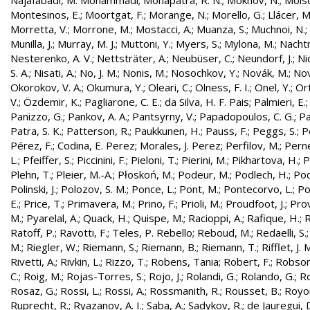
Najafabadi, M. Mohammadi
;
Mohapatra, R. N.
;
Mokhov, N.
;
Molso
Montesinos, E.
;
Moortgat, F.
;
Morange, N.
;
Morello, G.
;
Llácer, 
Morretta, V.
;
Morrone, M.
;
Mostacci, A.
;
Muanza, S.
;
Muchnoi, N.
;
Munilla, J.
;
Murray, M. J.
;
Muttoni, Y.
;
Myers, S.
;
Mylona, M.
;
Nachtm
Nesterenko, A. V.
;
Nettsträter, A.
;
Neubüser, C.
;
Neundorf, J.
;
Nic
S. A.
;
Nisati, A.
;
No, J. M.
;
Nonis, M.
;
Nosochkov, Y.
;
Novák, M.
;
Nov
Okorokov, V. A.
;
Okumura, Y.
;
Oleari, C.
;
Olness, F. I.
;
Onel, Y.
;
Ort
V.
;
Özdemir, K.
;
Pagliarone, C. E.
;
da Silva, H. F. Pais
;
Palmieri, E.
Panizzo, G.
;
Pankov, A. A.
;
Pantsyrny, V.
;
Papadopoulos, C. G.
;
Pa
Patra, S. K.
;
Patterson, R.
;
Paukkunen, H.
;
Pauss, F.
;
Peggs, S.
;
P
Pérez, F.
;
Codina, E. Perez
;
Morales, J. Perez
;
Perfilov, M.
;
Pern
L.
;
Pfeiffer, S.
;
Piccinini, F.
;
Pieloni, T.
;
Pierini, M.
;
Pikhartova, H.
;
P
Plehn, T.
;
Pleier, M.-A.
;
Płoskoń, M.
;
Podeur, M.
;
Podlech, H.
;
Pod
Polinski, J.
;
Polozov, S. M.
;
Ponce, L.
;
Pont, M.
;
Pontecorvo, L.
;
Po
E.
;
Price, T.
;
Primavera, M.
;
Prino, F.
;
Prioli, M.
;
Proudfoot, J.
;
Prov
M.
;
Pyarelal, A.
;
Quack, H.
;
Quispe, M.
;
Racioppi, A.
;
Rafique, H.
;
R
Ratoff, P.
;
Ravotti, F.
;
Teles, P. Rebello
;
Reboud, M.
;
Redaelli, S.
M.
;
Riegler, W.
;
Riemann, S.
;
Riemann, B.
;
Riemann, T.
;
Rifflet, J. 
Rivetti, A.
;
Rivkin, L.
;
Rizzo, T.
;
Robens, Tania
;
Robert, F.
;
Robson,
C.
;
Roig, M.
;
Rojas-Torres, S.
;
Rojo, J.
;
Rolandi, G.
;
Rolando, G.
;
Ro
Rosaz, G.
;
Rossi, L.
;
Rossi, A.
;
Rossmanith, R.
;
Rousset, B.
;
Royon
Ruprecht, R.
;
Ryazanov, A. I.
;
Saba, A.
;
Sadykov, R.
;
de Jauregui, 