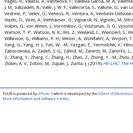
Vaglio, R.
;
Valassi, A.
;
Valchkova, F.
;
Valdivia Garcia, M. A.
;
Valente
J. M.
;
Valizadeh, R.
;
Valle, J. W. F.
;
Vallecorsa, S.
;
Vallone, G.
;
van L
Vedrine, P.
;
Velev, G.
;
Veness, R.
;
Ventura, A.
;
Venturini Delsolar
Viazlo, O.
;
Vicini, A.
;
Viehhauser, G.
;
Vignaroli, N.
;
Vignolo, M.
;
Vitr
Volpini, G.
;
von Ahnen, J.
;
Vorotnikov, G.
;
Voutsinas, G. G.
;
Vysotsk
Watson, T. P.
;
Watson, N. K.
;
Ws, Z.
;
Weiland, C.
;
Weinzierl, S.
;
We
Wilkinson, G.
;
Williams, P. H.
;
Winter, A.
;
Wohlfahrt, A.
;
Wojtoń, T.
Yang, G.
;
Yang, H. J.
;
Yao, W. -M.
;
Yazgan, E.
;
Yermolchik, V.
;
Yilma
Zaborowska, A.
;
Zadeh, S. G.
;
Zahnd, M.
;
Zanetti, M.
;
Zanotto, L.
;
Z.
;
Zhang, Y.
;
Zhang, C.
;
Zhang, H.
;
Zhao, Z.
;
Zhong, Y. -M.
;
Zhou, J
Zlobin, A. V.
;
Zobov, M.
;
Zupan, J.
;
Zurita, J.
(2019)
HE-LHC: The H
FULIR is powered by
EPrints 3
which is developed by the
School of Electroni
More information and software credits
.