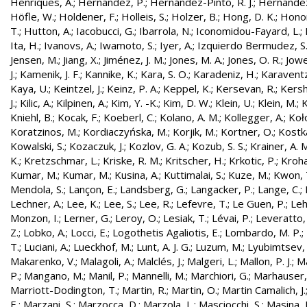
Henriques, A.
;
Hernandez, P.
;
Hernández-Pinto, R. J.
;
Hernandez
Höfle, W.
;
Holdener, F.
;
Holleis, S.
;
Holzer, B.
;
Hong, D. K.
;
Honor
T.
;
Hutton, A.
;
Iacobucci, G.
;
Ibarrola, N.
;
Iconomidou-Fayard, L.
;
Ita, H.
;
Ivanovs, A.
;
Iwamoto, S.
;
Iyer, A.
;
Izquierdo Bermudez, S
Jensen, M.
;
Jiang, X.
;
Jiménez, J. M.
;
Jones, M. A.
;
Jones, O. R.
;
Jowe
J.
;
Kamenik, J. F.
;
Kannike, K.
;
Kara, S. O.
;
Karadeniz, H.
;
Karaventz
Kaya, U.
;
Keintzel, J.
;
Keinz, P. A.
;
Keppel, K.
;
Kersevan, R.
;
Kersh
J.
;
Kilic, A.
;
Kilpinen, A.
;
Kim, Y. -K.
;
Kim, D. W.
;
Klein, U.
;
Klein, M.
;
K
Kniehl, B.
;
Kocak, F.
;
Koeberl, C.
;
Kolano, A. M.
;
Kollegger, A.
;
Koło
Koratzinos, M.
;
Kordiaczyńska, M.
;
Korjik, M.
;
Kortner, O.
;
Kostka
Kowalski, S.
;
Kozaczuk, J.
;
Kozlov, G. A.
;
Kozub, S. S.
;
Krainer, A. 
K.
;
Kretzschmar, L.
;
Kriske, R. M.
;
Kritscher, H.
;
Krkotic, P.
;
Kroha
Kumar, M.
;
Kumar, M.
;
Kusina, A.
;
Kuttimalai, S.
;
Kuze, M.
;
Kwon, 
Mendola, S.
;
Lançon, E.
;
Landsberg, G.
;
Langacker, P.
;
Lange, C.
;
Lechner, A.
;
Lee, K.
;
Lee, S.
;
Lee, R.
;
Lefevre, T.
;
Le Guen, P.
;
Leh
Monzon, I.
;
Lerner, G.
;
Leroy, O.
;
Lesiak, T.
;
Lévai, P.
;
Leveratto,
Z.
;
Lobko, A.
;
Locci, E.
;
Logothetis Agaliotis, E.
;
Lombardo, M. P.
;
T.
;
Luciani, A.
;
Lueckhof, M.
;
Lunt, A. J. G.
;
Luzum, M.
;
Lyubimtsev, 
Makarenko, V.
;
Malagoli, A.
;
Malclés, J.
;
Malgeri, L.
;
Mallon, P. J.
;
Ma
P.
;
Mangano, M.
;
Manil, P.
;
Mannelli, M.
;
Marchiori, G.
;
Marhauser,
Marriott-Dodington, T.
;
Martin, R.
;
Martin, O.
;
Martin Camalich, J.
E.
;
Marzani, S.
;
Marzocca, D.
;
Marzola, L.
;
Masciocchi, S.
;
Masina, I