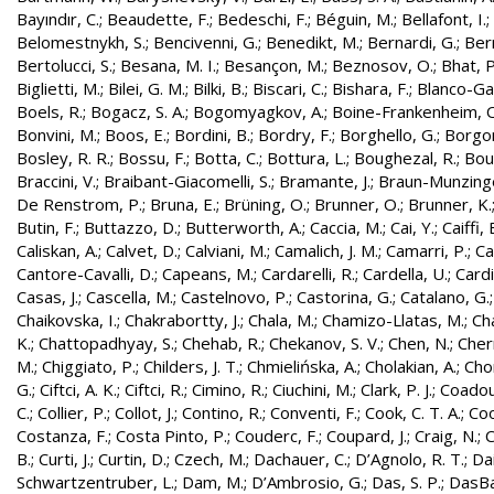
Bayındır, C.
;
Beaudette, F.
;
Bedeschi, F.
;
Béguin, M.
;
Bellafont, I.
;
Belomestnykh, S.
;
Bencivenni, G.
;
Benedikt, M.
;
Bernardi, G.
;
Bern
Bertolucci, S.
;
Besana, M. I.
;
Besançon, M.
;
Beznosov, O.
;
Bhat, P
Biglietti, M.
;
Bilei, G. M.
;
Bilki, B.
;
Biscari, C.
;
Bishara, F.
;
Blanco-Gar
Boels, R.
;
Bogacz, S. A.
;
Bogomyagkov, A.
;
Boine-Frankenheim, 
Bonvini, M.
;
Boos, E.
;
Bordini, B.
;
Bordry, F.
;
Borghello, G.
;
Borgon
Bosley, R. R.
;
Bossu, F.
;
Botta, C.
;
Bottura, L.
;
Boughezal, R.
;
Bout
Braccini, V.
;
Braibant-Giacomelli, S.
;
Bramante, J.
;
Braun-Munzinge
De Renstrom, P.
;
Bruna, E.
;
Brüning, O.
;
Brunner, O.
;
Brunner, K.
Butin, F.
;
Buttazzo, D.
;
Butterworth, A.
;
Caccia, M.
;
Cai, Y.
;
Caiffi, 
Caliskan, A.
;
Calvet, D.
;
Calviani, M.
;
Camalich, J. M.
;
Camarri, P.
;
Ca
Cantore-Cavalli, D.
;
Capeans, M.
;
Cardarelli, R.
;
Cardella, U.
;
Cardi
Casas, J.
;
Cascella, M.
;
Castelnovo, P.
;
Castorina, G.
;
Catalano, G.
Chaikovska, I.
;
Chakrabortty, J.
;
Chala, M.
;
Chamizo-Llatas, M.
;
Ch
K.
;
Chattopadhyay, S.
;
Chehab, R.
;
Chekanov, S. V.
;
Chen, N.
;
Cher
M.
;
Chiggiato, P.
;
Childers, J. T.
;
Chmielińska, A.
;
Cholakian, A.
;
Cho
G.
;
Ciftci, A. K.
;
Ciftci, R.
;
Cimino, R.
;
Ciuchini, M.
;
Clark, P. J.
;
Coadou
C.
;
Collier, P.
;
Collot, J.
;
Contino, R.
;
Conventi, F.
;
Cook, C. T. A.
;
Coo
Costanza, F.
;
Costa Pinto, P.
;
Couderc, F.
;
Coupard, J.
;
Craig, N.
;
C
B.
;
Curti, J.
;
Curtin, D.
;
Czech, M.
;
Dachauer, C.
;
D’Agnolo, R. T.
;
Da
Schwartzentruber, L.
;
Dam, M.
;
D’Ambrosio, G.
;
Das, S. P.
;
DasBa