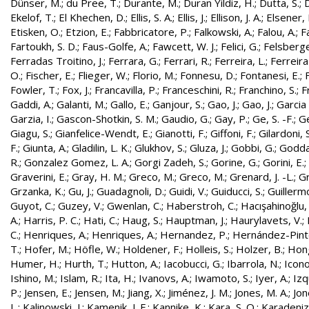
Dünser, M.
;
du Pree, T.
;
Durante, M.
;
Duran Yildiz, H.
;
Dutta, S.
;
D
Ekelof, T.
;
El Khechen, D.
;
Ellis, S. A.
;
Ellis, J.
;
Ellison, J. A.
;
Elsener, 
Etisken, O.
;
Etzion, E.
;
Fabbricatore, P.
;
Falkowski, A.
;
Falou, A.
;
Fa
Fartoukh, S. D.
;
Faus-Golfe, A.
;
Fawcett, W. J.
;
Felici, G.
;
Felsberge
Ferradas Troitino, J.
;
Ferrara, G.
;
Ferrari, R.
;
Ferreira, L.
;
Ferreira
O.
;
Fischer, E.
;
Flieger, W.
;
Florio, M.
;
Fonnesu, D.
;
Fontanesi, E.
;
Fowler, T.
;
Fox, J.
;
Francavilla, P.
;
Franceschini, R.
;
Franchino, S.
;
F
Gaddi, A.
;
Galanti, M.
;
Gallo, E.
;
Ganjour, S.
;
Gao, J.
;
Gao, J.
;
Garcia 
Garzia, I.
;
Gascon-Shotkin, S. M.
;
Gaudio, G.
;
Gay, P.
;
Ge, S. -F.
;
G
Giagu, S.
;
Gianfelice-Wendt, E.
;
Gianotti, F.
;
Giffoni, F.
;
Gilardoni, S
F.
;
Giunta, A.
;
Gladilin, L. K.
;
Glukhov, S.
;
Gluza, J.
;
Gobbi, G.
;
Godda
R.
;
Gonzalez Gomez, L. A.
;
Gorgi Zadeh, S.
;
Gorine, G.
;
Gorini, E.
;
Graverini, E.
;
Gray, H. M.
;
Greco, M.
;
Greco, M.
;
Grenard, J. -L.
;
G
Grzanka, K.
;
Gu, J.
;
Guadagnoli, D.
;
Guidi, V.
;
Guiducci, S.
;
Guillerm
Guyot, C.
;
Guzey, V.
;
Gwenlan, C.
;
Haberstroh, C.
;
Hacışahinoğlu,
A.
;
Harris, P. C.
;
Hati, C.
;
Haug, S.
;
Hauptman, J.
;
Haurylavets, V.
;
C.
;
Henriques, A.
;
Henriques, A.
;
Hernandez, P.
;
Hernández-Pinto,
T.
;
Hofer, M.
;
Höfle, W.
;
Holdener, F.
;
Holleis, S.
;
Holzer, B.
;
Hong
Humer, H.
;
Hurth, T.
;
Hutton, A.
;
Iacobucci, G.
;
Ibarrola, N.
;
Icon
Ishino, M.
;
Islam, R.
;
Ita, H.
;
Ivanovs, A.
;
Iwamoto, S.
;
Iyer, A.
;
Izq
P.
;
Jensen, E.
;
Jensen, M.
;
Jiang, X.
;
Jiménez, J. M.
;
Jones, M. A.
;
Jon
L.
;
Kalinowski, J.
;
Kamenik, J. F.
;
Kannike, K.
;
Kara, S. O.
;
Karadeniz