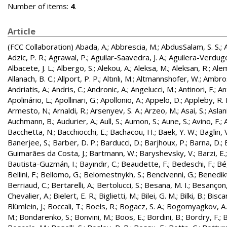
Number of items:
4
.
Article
(FCC Collaboration)
Abada, A.
;
Abbrescia, M.
;
AbdusSalam, S. S.
;
Adzic, P. R.
;
Agrawal, P.
;
Aguilar-Saavedra, J. A.
;
Aguilera-Verdugo, 
Albacete, J. L.
;
Albergo, S.
;
Alekou, A.
;
Aleksa, M.
;
Aleksan, R.
;
Ale
Allanach, B. C.
;
Allport, P. P.
;
Altınlı, M.
;
Altmannshofer, W.
;
Ambros
Andriatis, A.
;
Andris, C.
;
Andronic, A.
;
Angelucci, M.
;
Antinori, F.
;
An
Apolinário, L.
;
Apollinari, G.
;
Apollonio, A.
;
Appelö, D.
;
Appleby, R. 
Armesto, N.
;
Arnaldi, R.
;
Arsenyev, S. A.
;
Arzeo, M.
;
Asai, S.
;
Aslan
Auchmann, B.
;
Audurier, A.
;
Aull, S.
;
Aumon, S.
;
Aune, S.
;
Avino, F.
;
Bacchetta, N.
;
Bacchiocchi, E.
;
Bachacou, H.
;
Baek, Y. W.
;
Baglin, 
Banerjee, S.
;
Barber, D. P.
;
Barducci, D.
;
Barjhoux, P.
;
Barna, D.
;
Guimarães da Costa, J.
;
Bartmann, W.
;
Baryshevsky, V.
;
Barzi, E.
Bautista-Guzmán, I.
;
Bayındır, C.
;
Beaudette, F.
;
Bedeschi, F.
;
Bé
Bellini, F.
;
Bellomo, G.
;
Belomestnykh, S.
;
Bencivenni, G.
;
Benedikt
Berriaud, C.
;
Bertarelli, A.
;
Bertolucci, S.
;
Besana, M. I.
;
Besançon,
Chevalier, A.
;
Bielert, E. R.
;
Biglietti, M.
;
Bilei, G. M.
;
Bilki, B.
;
Biscar
Blümlein, J.
;
Boccali, T.
;
Boels, R.
;
Bogacz, S. A.
;
Bogomyagkov, A.
M.
;
Bondarenko, S.
;
Bonvini, M.
;
Boos, E.
;
Bordini, B.
;
Bordry, F.
;
B