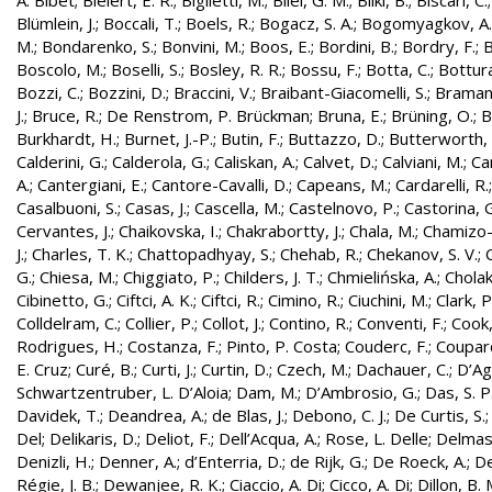
A. Bibet
;
Bielert, E. R.
;
Biglietti, M.
;
Bilei, G. M.
;
Bilki, B.
;
Biscari, C.
Blümlein, J.
;
Boccali, T.
;
Boels, R.
;
Bogacz, S. A.
;
Bogomyagkov, A.
M.
;
Bondarenko, S.
;
Bonvini, M.
;
Boos, E.
;
Bordini, B.
;
Bordry, F.
;
B
Boscolo, M.
;
Boselli, S.
;
Bosley, R. R.
;
Bossu, F.
;
Botta, C.
;
Bottura
Bozzi, C.
;
Bozzini, D.
;
Braccini, V.
;
Braibant-Giacomelli, S.
;
Bramant
J.
;
Bruce, R.
;
De Renstrom, P. Brückman
;
Bruna, E.
;
Brüning, O.
;
B
Burkhardt, H.
;
Burnet, J.-P.
;
Butin, F.
;
Buttazzo, D.
;
Butterworth, 
Calderini, G.
;
Calderola, G.
;
Caliskan, A.
;
Calvet, D.
;
Calviani, M.
;
Cam
A.
;
Cantergiani, E.
;
Cantore-Cavalli, D.
;
Capeans, M.
;
Cardarelli, R.
Casalbuoni, S.
;
Casas, J.
;
Cascella, M.
;
Castelnovo, P.
;
Castorina, 
Cervantes, J.
;
Chaikovska, I.
;
Chakrabortty, J.
;
Chala, M.
;
Chamizo-
J.
;
Charles, T. K.
;
Chattopadhyay, S.
;
Chehab, R.
;
Chekanov, S. V.
;
G.
;
Chiesa, M.
;
Chiggiato, P.
;
Childers, J. T.
;
Chmielińska, A.
;
Cholak
Cibinetto, G.
;
Ciftci, A. K.
;
Ciftci, R.
;
Cimino, R.
;
Ciuchini, M.
;
Clark, P.
Colldelram, C.
;
Collier, P.
;
Collot, J.
;
Contino, R.
;
Conventi, F.
;
Cook,
Rodrigues, H.
;
Costanza, F.
;
Pinto, P. Costa
;
Couderc, F.
;
Coupard
E. Cruz
;
Curé, B.
;
Curti, J.
;
Curtin, D.
;
Czech, M.
;
Dachauer, C.
;
D’Ag
Schwartzentruber, L. D’Aloia
;
Dam, M.
;
D’Ambrosio, G.
;
Das, S. P
Davidek, T.
;
Deandrea, A.
;
de Blas, J.
;
Debono, C. J.
;
De Curtis, S.
Del
;
Delikaris, D.
;
Deliot, F.
;
Dell’Acqua, A.
;
Rose, L. Delle
;
Delmas
Denizli, H.
;
Denner, A.
;
d’Enterria, D.
;
de Rijk, G.
;
De Roeck, A.
;
De
Régie, J. B.
;
Dewanjee, R. K.
;
Ciaccio, A. Di
;
Cicco, A. Di
;
Dillon, B. 