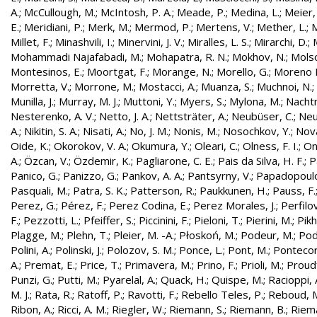
A.
;
McCullough, M.
;
McIntosh, P. A.
;
Meade, P.
;
Medina, L.
;
Meier,
E.
;
Meridiani, P.
;
Merk, M.
;
Mermod, P.
;
Mertens, V.
;
Mether, L.
;
M
Millet, F.
;
Minashvili, I.
;
Minervini, J. V.
;
Miralles, L. S.
;
Mirarchi, D.
;
Mohammadi Najafabadi, M.
;
Mohapatra, R. N.
;
Mokhov, N.
;
Molso
Montesinos, E.
;
Moortgat, F.
;
Morange, N.
;
Morello, G.
;
Moreno L
Morretta, V.
;
Morrone, M.
;
Mostacci, A.
;
Muanza, S.
;
Muchnoi, N.
;
Munilla, J.
;
Murray, M. J.
;
Muttoni, Y.
;
Myers, S.
;
Mylona, M.
;
Nachtm
Nesterenko, A. V.
;
Netto, J. A.
;
Nettsträter, A.
;
Neubüser, C.
;
Neu
A.
;
Nikitin, S. A.
;
Nisati, A.
;
No, J. M.
;
Nonis, M.
;
Nosochkov, Y.
;
Nová
Oide, K.
;
Okorokov, V. A.
;
Okumura, Y.
;
Oleari, C.
;
Olness, F. I.
;
On
A.
;
Özcan, V.
;
Özdemir, K.
;
Pagliarone, C. E.
;
Pais da Silva, H. F.
;
P
Panico, G.
;
Panizzo, G.
;
Pankov, A. A.
;
Pantsyrny, V.
;
Papadopoulo
Pasquali, M.
;
Patra, S. K.
;
Patterson, R.
;
Paukkunen, H.
;
Pauss, F.
Perez, G.
;
Pérez, F.
;
Perez Codina, E.
;
Perez Morales, J.
;
Perfilo
F.
;
Pezzotti, L.
;
Pfeiffer, S.
;
Piccinini, F.
;
Pieloni, T.
;
Pierini, M.
;
Pikh
Plagge, M.
;
Plehn, T.
;
Pleier, M. -A.
;
Płoskoń, M.
;
Podeur, M.
;
Pod
Polini, A.
;
Polinski, J.
;
Polozov, S. M.
;
Ponce, L.
;
Pont, M.
;
Pontecor
A.
;
Premat, E.
;
Price, T.
;
Primavera, M.
;
Prino, F.
;
Prioli, M.
;
Proudf
Punzi, G.
;
Putti, M.
;
Pyarelal, A.
;
Quack, H.
;
Quispe, M.
;
Racioppi, 
M. J.
;
Rata, R.
;
Ratoff, P.
;
Ravotti, F.
;
Rebello Teles, P.
;
Reboud, 
Ribon, A.
;
Ricci, A. M.
;
Riegler, W.
;
Riemann, S.
;
Riemann, B.
;
Riema