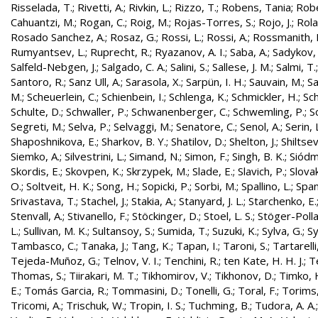
Risselada, T.
;
Rivetti, A.
;
Rivkin, L.
;
Rizzo, T.
;
Robens, Tania
;
Robe
Cahuantzi, M.
;
Rogan, C.
;
Roig, M.
;
Rojas-Torres, S.
;
Rojo, J.
;
Rola
Rosado Sanchez, A.
;
Rosaz, G.
;
Rossi, L.
;
Rossi, A.
;
Rossmanith, 
Rumyantsev, L.
;
Ruprecht, R.
;
Ryazanov, A. I.
;
Saba, A.
;
Sadykov, 
Salfeld-Nebgen, J.
;
Salgado, C. A.
;
Salini, S.
;
Sallese, J. M.
;
Salmi, T.
Santoro, R.
;
Sanz Ull, A.
;
Sarasola, X.
;
Sarpün, I. H.
;
Sauvain, M.
;
Sa
M.
;
Scheuerlein, C.
;
Schienbein, I.
;
Schlenga, K.
;
Schmickler, H.
;
Sch
Schulte, D.
;
Schwaller, P.
;
Schwanenberger, C.
;
Schwemling, P.
;
S
Segreti, M.
;
Selva, P.
;
Selvaggi, M.
;
Senatore, C.
;
Senol, A.
;
Serin, 
Shaposhnikova, E.
;
Sharkov, B. Y.
;
Shatilov, D.
;
Shelton, J.
;
Shiltsev
Siemko, A.
;
Silvestrini, L.
;
Simand, N.
;
Simon, F.
;
Singh, B. K.
;
Siódm
Skordis, E.
;
Skovpen, K.
;
Skrzypek, M.
;
Slade, E.
;
Slavich, P.
;
Slovak
O.
;
Soltveit, H. K.
;
Song, H.
;
Sopicki, P.
;
Sorbi, M.
;
Spallino, L.
;
Spa
Srivastava, T.
;
Stachel, J.
;
Stakia, A.
;
Stanyard, J. L.
;
Starchenko, E.
Stenvall, A.
;
Stivanello, F.
;
Stöckinger, D.
;
Stoel, L. S.
;
Stöger-Polla
L.
;
Sullivan, M. K.
;
Sultansoy, S.
;
Sumida, T.
;
Suzuki, K.
;
Sylva, G.
;
Sy
Tambasco, C.
;
Tanaka, J.
;
Tang, K.
;
Tapan, I.
;
Taroni, S.
;
Tartarelli
Tejeda-Muñoz, G.
;
Telnov, V. I.
;
Tenchini, R.
;
ten Kate, H. H. J.
;
T
Thomas, S.
;
Tiirakari, M. T.
;
Tikhomirov, V.
;
Tikhonov, D.
;
Timko, 
E.
;
Tomás Garcia, R.
;
Tommasini, D.
;
Tonelli, G.
;
Toral, F.
;
Torims,
Tricomi, A.
;
Trischuk, W.
;
Tropin, I. S.
;
Tuchming, B.
;
Tudora, A. A.