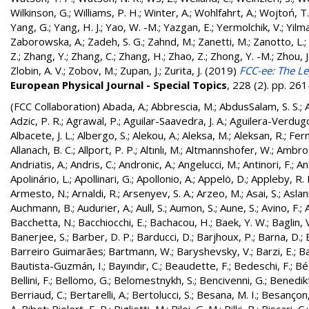
Wilkinson, G.
;
Williams, P. H.
;
Winter, A.
;
Wohlfahrt, A.
;
Wojtoń, T.
Yang, G.
;
Yang, H. J.
;
Yao, W. -M.
;
Yazgan, E.
;
Yermolchik, V.
;
Yilma
Zaborowska, A.
;
Zadeh, S. G.
;
Zahnd, M.
;
Zanetti, M.
;
Zanotto, L.
;
Z.
;
Zhang, Y.
;
Zhang, C.
;
Zhang, H.
;
Zhao, Z.
;
Zhong, Y. -M.
;
Zhou, J
Zlobin, A. V.
;
Zobov, M.
;
Zupan, J.
;
Zurita, J.
(2019)
FCC-ee: The Le
European Physical Journal - Special Topics
, 228 (2). pp. 2
(FCC Collaboration)
Abada, A.
;
Abbrescia, M.
;
AbdusSalam, S. S.
;
Adzic, P. R.
;
Agrawal, P.
;
Aguilar-Saavedra, J. A.
;
Aguilera-Verdugo, 
Albacete, J. L.
;
Albergo, S.
;
Alekou, A.
;
Aleksa, M.
;
Aleksan, R.
;
Fer
Allanach, B. C.
;
Allport, P. P.
;
Altınlı, M.
;
Altmannshofer, W.
;
Ambros
Andriatis, A.
;
Andris, C.
;
Andronic, A.
;
Angelucci, M.
;
Antinori, F.
;
An
Apolinário, L.
;
Apollinari, G.
;
Apollonio, A.
;
Appelö, D.
;
Appleby, R. 
Armesto, N.
;
Arnaldi, R.
;
Arsenyev, S. A.
;
Arzeo, M.
;
Asai, S.
;
Aslan
Auchmann, B.
;
Audurier, A.
;
Aull, S.
;
Aumon, S.
;
Aune, S.
;
Avino, F.
;
Bacchetta, N.
;
Bacchiocchi, E.
;
Bachacou, H.
;
Baek, Y. W.
;
Baglin, 
Banerjee, S.
;
Barber, D. P.
;
Barducci, D.
;
Barjhoux, P.
;
Barna, D.
;
Barreiro Guimarães
;
Bartmann, W.
;
Baryshevsky, V.
;
Barzi, E.
;
Ba
Bautista-Guzmán, I.
;
Bayındır, C.
;
Beaudette, F.
;
Bedeschi, F.
;
Bé
Bellini, F.
;
Bellomo, G.
;
Belomestnykh, S.
;
Bencivenni, G.
;
Benedikt
Berriaud, C.
;
Bertarelli, A.
;
Bertolucci, S.
;
Besana, M. I.
;
Besançon,