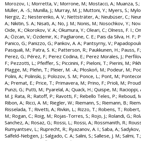
Morozov, I.
;
Morretta, V.
;
Morrone, M.
;
Mostacci, A.
;
Muanza, S.
;
Müller, A. -S.
;
Munilla, J.
;
Murray, M. J.
;
Muttoni, Y.
;
Myers, S.
;
Mylo
Nergiz, Z.
;
Nesterenko, A. V.
;
Nettsträter, A.
;
Neubüser, C.
;
Neun
A.
;
Nikitin, S. A.
;
Nisati, A.
;
No, J. M.
;
Nonis, M.
;
Nosochkov, Y.
;
Nová
Oide, K.
;
Okorokov, V. A.
;
Okumura, Y.
;
Oleari, C.
;
Olness, F. I.
;
On
A.
;
Özcan, V.
;
Özdemir, K.
;
Pagliarone, C. E.
;
Pais da Silva, H. F.
;
P
Panico, G.
;
Panizzo, G.
;
Pankov, A. A.
;
Pantsyrny, V.
;
Papadopoulo
Pasquali, M.
;
Patra, S. K.
;
Patterson, R.
;
Paukkunen, H.
;
Pauss, F.
Perez, G.
;
Pérez, F.
;
Perez Codina, E.
;
Perez Morales, J.
;
Perfilo
F.
;
Pezzotti, L.
;
Pfeiffer, S.
;
Piccinini, F.
;
Pieloni, T.
;
Pierini, M.
;
Pikh
Plagge, M.
;
Plehn, T.
;
Pleier, M. -A.
;
Płoskoń, M.
;
Podeur, M.
;
Pod
Polini, A.
;
Polinski, J.
;
Polozov, S. M.
;
Ponce, L.
;
Pont, M.
;
Pontecor
A.
;
Premat, E.
;
Price, T.
;
Primavera, M.
;
Prino, F.
;
Prioli, M.
;
Proudf
Punzi, G.
;
Putti, M.
;
Pyarelal, A.
;
Quack, H.
;
Quispe, M.
;
Racioppi, 
M. J
;
Rata, R.
;
Ratoff, P.
;
Ravotti, F.
;
Rebello Teles, P.
;
Reboud, M
Ribon, A.
;
Ricci, A. M.
;
Riegler, W.
;
Riemann, S.
;
Riemann, B.
;
Riema
Risselada, T.
;
Rivetti, A.
;
Rivkin, L.
;
Rizzo, T.
;
Robens, T.
;
Robert, 
M.
;
Rogan, C.
;
Roig, M.
;
Rojas-Torres, S.
;
Rojo, J.
;
Rolandi, G.
;
Rol
Sanchez, A.
;
Rosaz, G.
;
Rossi, L.
;
Rossi, A.
;
Rossmanith, R.
;
Rouss
Rumyantsev, L.
;
Ruprecht, R.
;
Ryazanov, A. I.
;
Saba, A.
;
Sadykov, 
Salfeld-Nebgen, J.
;
Salgado, C. A.
;
Salini, S.
;
Sallese, J. M.
;
Salmi, T.