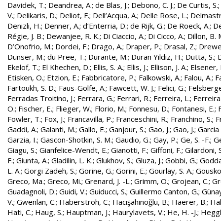
Davidek, T.
;
Deandrea, A.
;
de Blas, J.
;
Debono, C. J.
;
De Curtis, S.
V.
;
Delikaris, D.
;
Deliot, F.
;
Dell’Acqua, A.
;
Delle Rose, L.
;
Delmastr
Denizli, H.
;
Denner, A.
;
d’Enterria, D.
;
de Rijk, G.
;
De Roeck, A.
;
De
Régie, J. B.
;
Dewanjee, R. K.
;
Di Ciaccio, A.
;
Di Cicco, A.
;
Dillon, B. 
D’Onofrio, M.
;
Dordei, F.
;
Drago, A.
;
Draper, P.
;
Drasal, Z.
;
Drewe
Dünser, M.
;
du Pree, T.
;
Durante, M.
;
Duran Yildiz, H.
;
Dutta, S.
;
D
Ekelof, T.
;
El Khechen, D.
;
Ellis, S. A.
;
Ellis, J.
;
Ellison, J. A.
;
Elsener, 
Etisken, O.
;
Etzion, E.
;
Fabbricatore, P.
;
Falkowski, A.
;
Falou, A.
;
Fa
Fartoukh, S. D.
;
Faus-Golfe, A.
;
Fawcett, W. J.
;
Felici, G.
;
Felsberge
Ferradas Troitino, J.
;
Ferrara, G.
;
Ferrari, R.
;
Ferreira, L.
;
Ferreira
O.
;
Fischer, E.
;
Flieger, W.
;
Florio, M.
;
Fonnesu, D.
;
Fontanesi, E.
;
Fowler, T.
;
Fox, J.
;
Francavilla, P.
;
Franceschini, R.
;
Franchino, S.
;
F
Gaddi, A.
;
Galanti, M.
;
Gallo, E.
;
Ganjour, S.
;
Gao, J.
;
Gao, J.
;
Garcia 
Garzia, I.
;
Gascon-Shotkin, S. M.
;
Gaudio, G.
;
Gay, P.
;
Ge, S. -F.
;
G
Giagu, S.
;
Gianfelice-Wendt, E.
;
Gianotti, F.
;
Giffoni, F.
;
Gilardoni, S
F.
;
Giunta, A.
;
Gladilin, L. K.
;
Glukhov, S.
;
Gluza, J.
;
Gobbi, G.
;
Godda
L. A.
;
Gorgi Zadeh, S.
;
Gorine, G.
;
Gorini, E.
;
Gourlay, S. A.
;
Gouskos
Greco, Ma.
;
Greco, Mi.
;
Grenard, J. -L.
;
Grimm, O.
;
Grojean, C.
;
Gr
Guadagnoli, D.
;
Guidi, V.
;
Guiducci, S.
;
Guillermo Canton, G.
;
Günay
V.
;
Gwenlan, C.
;
Haberstroh, C.
;
Hacışahinoğlu, B.
;
Haerer, B.
;
Hah
Hati, C.
;
Haug, S.
;
Hauptman, J.
;
Haurylavets, V.
;
He, H. -J.
;
Heggli