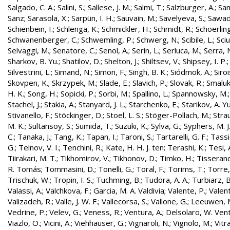
Salgado, C. A.
;
Salini, S.
;
Sallese, J. M.
;
Salmi, T.
;
Salzburger, A.
;
Sam
Sanz
;
Sarasola, X.
;
Sarpün, I. H.
;
Sauvain, M.
;
Savelyeva, S.
;
Sawad
Schienbein, I.
;
Schlenga, K.
;
Schmickler, H.
;
Schmidt, R.
;
Schoerling
Schwanenberger, C.
;
Schwemling, P.
;
Schwerg, N.
;
Scibile, L.
;
Sciu
Selvaggi, M.
;
Senatore, C.
;
Senol, A.
;
Serin, L.
;
Serluca, M.
;
Serra, 
Sharkov, B. Yu.
;
Shatilov, D.
;
Shelton, J.
;
Shiltsev, V.
;
Shipsey, I. P.
Silvestrini, L.
;
Simand, N.
;
Simon, F.
;
Singh, B. K.
;
Siódmok, A.
;
Siroi
Skovpen, K.
;
Skrzypek, M.
;
Slade, E.
;
Slavich, P.
;
Slovak, R.
;
Smaluk
H. K.
;
Song, H.
;
Sopicki, P.
;
Sorbi, M.
;
Spallino, L.
;
Spannowsky, M.
Stachel, J.
;
Stakia, A.
;
Stanyard, J. L.
;
Starchenko, E.
;
Starikov, A. Yu
Stivanello, F.
;
Stöckinger, D.
;
Stoel, L. S.
;
Stöger-Pollach, M.
;
Stra
M. K.
;
Sultansoy, S.
;
Sumida, T.
;
Suzuki, K.
;
Sylva, G.
;
Syphers, M. J
C.
;
Tanaka, J.
;
Tang, K.
;
Tapan, I.
;
Taroni, S.
;
Tartarelli, G. F.
;
Tassie
G.
;
Telnov, V. I.
;
Tenchini, R.
;
Kate, H. H. J. ten
;
Terashi, K.
;
Tesi, 
Tiirakari, M. T.
;
Tikhomirov, V.
;
Tikhonov, D.
;
Timko, H.
;
Tisserand
R. Tomás
;
Tommasini, D.
;
Tonelli, G.
;
Toral, F.
;
Torims, T.
;
Torre,
Trischuk, W.
;
Tropin, I. S.
;
Tuchming, B.
;
Tudora, A. A.
;
Turbiarz, B
Valassi, A.
;
Valchkova, F.
;
Garcia, M. A. Valdivia
;
Valente, P.
;
Valent
Valizadeh, R.
;
Valle, J. W. F.
;
Vallecorsa, S.
;
Vallone, G.
;
Leeuwen, 
Vedrine, P.
;
Velev, G.
;
Veness, R.
;
Ventura, A.
;
Delsolaro, W. Vent
Viazlo, O.
;
Vicini, A.
;
Viehhauser, G.
;
Vignaroli, N.
;
Vignolo, M.
;
Vitr