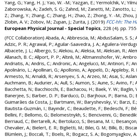
Yang, G.
;
Yang, H. J.
;
Yao, W. -M.
;
Yazgan, E.
;
Yermolchik, V.
;
Yilma
Zaborowska, A.
;
Zadeh, S. G.
;
Zahnd, M.
;
Zanetti, M.
;
Zanotto, L.
;
Z.
;
Zhang, Y.
;
Zhang, C.
;
Zhang, H.
;
Zhao, Z.
;
Zhong, Y. -M.
;
Zhou, J
Zlobin, A. V.
;
Zobov, M.
;
Zupan, J.
;
Zurita, J.
(2019)
FCC-hh: The Ha
European Physical Journal - Special Topics
, 228 (4). pp. 7
(FCC Collaboration)
Abada, A.
;
Abbrescia, M.
;
AbdusSalam, S. S.
;
Adzic, P. R.
;
Agrawal, P.
;
Aguilar-Saavedra, J. A.
;
Aguilera-Verdugo, 
Albacete, J. L.
;
Albergo, S.
;
Alekou, A.
;
Aleksa, M.
;
Aleksan, R.
;
Ale
Allanach, B. C.
;
Allport, P. P.
;
Altınlı, M.
;
Altmannshofer, W.
;
Ambros
Andriatis, A.
;
Andris, C.
;
Andronic, A.
;
Angelucci, M.
;
Antinori, F.
;
An
Apolinário, L.
;
Apollinari, G.
;
Apollonio, A.
;
Appelö, D.
;
Appleby, R. 
Armesto, N.
;
Arnaldi, R.
;
Arsenyev, S. A.
;
Arzeo, M.
;
Asai, S.
;
Aslan
Auchmann, B.
;
Audurier, A.
;
Aull, S.
;
Aumon, S.
;
Aune, S.
;
Avino, F.
;
Bacchetta, N.
;
Bacchiocchi, E.
;
Bachacou, H.
;
Baek, Y. W.
;
Baglin, 
Banerjee, S.
;
Barber, D. P.
;
Barducci, D.
;
Barjhoux, P.
;
Barna, D.
;
Guimarães da Costa, J.
;
Bartmann, W.
;
Baryshevsky, V.
;
Barzi, E.
Bautista-Guzmán, I.
;
Bayındır, C.
;
Beaudette, F.
;
Bedeschi, F.
;
Bé
Bellini, F.
;
Bellomo, G.
;
Belomestnykh, S.
;
Bencivenni, G.
;
Benedikt
Berriaud, C.
;
Bertarelli, A.
;
Bertolucci, S.
;
Besana, M. I.
;
Besançon,
Chevalier, A.
;
Bielert, E. R.
;
Biglietti, M.
;
Bilei, G. M.
;
Bilki, B.
;
Biscar
Blümlein, J.
;
Boccali, T.
;
Boels, R.
;
Bogacz, S. A.
;
Bogomyagkov, A.