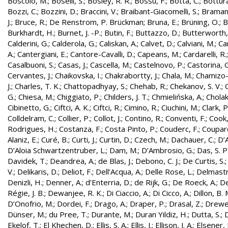
Boscolo, M.
;
Boselli, S.
;
Bosley, R. R.
;
Bossu, F.
;
Botta, C.
;
Bottura
Bozzi, C.
;
Bozzini, D.
;
Braccini, V.
;
Braibant-Giacomelli, S.
;
Bramant
J.
;
Bruce, R.
;
De Renstrom, P. Brückman
;
Bruna, E.
;
Brüning, O.
;
B
Burkhardt, H.
;
Burnet, J. -P.
;
Butin, F.
;
Buttazzo, D.
;
Butterworth,
Calderini, G.
;
Calderola, G.
;
Caliskan, A.
;
Calvet, D.
;
Calviani, M.
;
Cam
A.
;
Cantergiani, E.
;
Cantore-Cavalli, D.
;
Capeans, M.
;
Cardarelli, R.
Casalbuoni, S.
;
Casas, J.
;
Cascella, M.
;
Castelnovo, P.
;
Castorina, 
Cervantes, J.
;
Chaikovska, I.
;
Chakrabortty, J.
;
Chala, M.
;
Chamizo-
J.
;
Charles, T. K.
;
Chattopadhyay, S.
;
Chehab, R.
;
Chekanov, S. V.
;
G.
;
Chiesa, M.
;
Chiggiato, P.
;
Childers, J. T.
;
Chmielińska, A.
;
Cholak
Cibinetto, G.
;
Ciftci, A. K.
;
Ciftci, R.
;
Cimino, R.
;
Ciuchini, M.
;
Clark, P.
Colldelram, C.
;
Collier, P.
;
Collot, J.
;
Contino, R.
;
Conventi, F.
;
Cook,
Rodrigues, H.
;
Costanza, F.
;
Costa Pinto, P.
;
Couderc, F.
;
Coupard
Alaniz, E.
;
Curé, B.
;
Curti, J.
;
Curtin, D.
;
Czech, M.
;
Dachauer, C.
;
D’A
D’Aloia Schwartzentruber, L.
;
Dam, M.
;
D’Ambrosio, G.
;
Das, S. P
Davidek, T.
;
Deandrea, A.
;
de Blas, J.
;
Debono, C. J.
;
De Curtis, S.
V.
;
Delikaris, D.
;
Deliot, F.
;
Dell’Acqua, A.
;
Delle Rose, L.
;
Delmastr
Denizli, H.
;
Denner, A.
;
d’Enterria, D.
;
de Rijk, G.
;
De Roeck, A.
;
De
Régie, J. B.
;
Dewanjee, R. K.
;
Di Ciaccio, A.
;
Di Cicco, A.
;
Dillon, B. 
D’Onofrio, M.
;
Dordei, F.
;
Drago, A.
;
Draper, P.
;
Drasal, Z.
;
Drewe
Dünser, M.
;
du Pree, T.
;
Durante, M.
;
Duran Yildiz, H.
;
Dutta, S.
;
D
Ekelof, T.
;
El Khechen, D.
;
Ellis, S. A.
;
Ellis, J.
;
Ellison, J. A.
;
Elsener, 