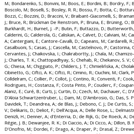
M.
;
Bondarenko, S.
;
Bonvini, M.
;
Boos, E.
;
Bordini, B.
;
Bordry, F.
;
B
Boscolo, M.
;
Boselli, S.
;
Bosley, R. R.
;
Bossu, F.
;
Botta, C.
;
Bottura
Bozzi, C.
;
Bozzini, D.
;
Braccini, V.
;
Braibant-Giacomelli, S.
;
Bramant
J.
;
Bruce, R.
;
Brückman De Renstrom, P.
;
Bruna, E.
;
Brüning, O.
;
B
Burkhardt, H.
;
Burnet, J. -P.
;
Butin, F.
;
Buttazzo, D.
;
Butterworth,
Calderini, G.
;
Calderola, G.
;
Caliskan, A.
;
Calvet, D.
;
Calviani, M.
;
Cam
A.
;
Cantergiani, E.
;
Cantore-Cavalli, D.
;
Capeans, M.
;
Cardarelli, R.
Casalbuoni, S.
;
Casas, J.
;
Cascella, M.
;
Castelnovo, P.
;
Castorina, 
Cervantes, J.
;
Chaikovska, I.
;
Chakrabortty, J.
;
Chala, M.
;
Chamizo-
J.
;
Charles, T. K.
;
Chattopadhyay, S.
;
Chehab, R.
;
Chekanov, S. V.
;
G.
;
Chiesa, M.
;
Chiggiato, P.
;
Childers, J. T.
;
Chmielińska, A.
;
Cholak
Cibinetto, G.
;
Ciftci, A. K.
;
Ciftci, R.
;
Cimino, R.
;
Ciuchini, M.
;
Clark, P.
Colldelram, C.
;
Collier, P.
;
Collot, J.
;
Contino, R.
;
Conventi, F.
;
Cook,
Rodrigues, H.
;
Costanza, F.
;
Costa Pinto, P.
;
Couderc, F.
;
Coupard
Alaniz, E.
;
Curé, B.
;
Curti, J.
;
Curtin, D.
;
Czech, M.
;
Dachauer, C.
;
D’A
D’Aloia Schwartzentruber, L.
;
Dam, M.
;
D’Ambrosio, G.
;
Das, S. P
Davidek, T.
;
Deandrea, A.
;
de Blas, J.
;
Debono, C. J.
;
De Curtis, S.
V.
;
Delikaris, D.
;
Deliot, F.
;
Dell’Acqua, A.
;
Delle Rose, L.
;
Delmastr
Denizli, H.
;
Denner, A.
;
d’Enterria, D.
;
de Rijk, G.
;
De Roeck, A.
;
De
Régie, J. B.
;
Dewanjee, R. K.
;
Di Ciaccio, A.
;
Di Cicco, A.
;
Dillon, B. 
D’Onofrio, M.
;
Dordei, F.
;
Drago, A.
;
Draper, P.
;
Drasal, Z.
;
Drewe