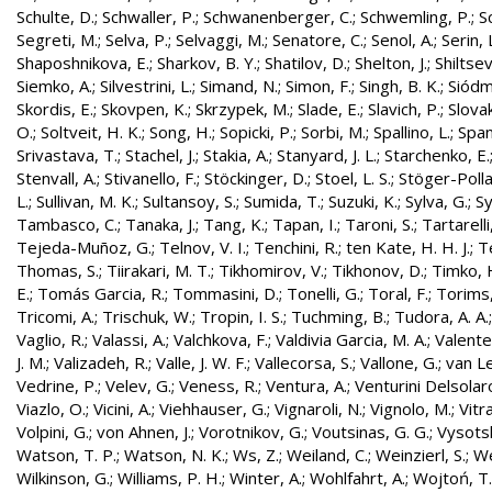
Schulte, D.
;
Schwaller, P.
;
Schwanenberger, C.
;
Schwemling, P.
;
S
Segreti, M.
;
Selva, P.
;
Selvaggi, M.
;
Senatore, C.
;
Senol, A.
;
Serin, 
Shaposhnikova, E.
;
Sharkov, B. Y.
;
Shatilov, D.
;
Shelton, J.
;
Shiltsev
Siemko, A.
;
Silvestrini, L.
;
Simand, N.
;
Simon, F.
;
Singh, B. K.
;
Siódm
Skordis, E.
;
Skovpen, K.
;
Skrzypek, M.
;
Slade, E.
;
Slavich, P.
;
Slovak
O.
;
Soltveit, H. K.
;
Song, H.
;
Sopicki, P.
;
Sorbi, M.
;
Spallino, L.
;
Spa
Srivastava, T.
;
Stachel, J.
;
Stakia, A.
;
Stanyard, J. L.
;
Starchenko, E.
Stenvall, A.
;
Stivanello, F.
;
Stöckinger, D.
;
Stoel, L. S.
;
Stöger-Polla
L.
;
Sullivan, M. K.
;
Sultansoy, S.
;
Sumida, T.
;
Suzuki, K.
;
Sylva, G.
;
Sy
Tambasco, C.
;
Tanaka, J.
;
Tang, K.
;
Tapan, I.
;
Taroni, S.
;
Tartarelli
Tejeda-Muñoz, G.
;
Telnov, V. I.
;
Tenchini, R.
;
ten Kate, H. H. J.
;
T
Thomas, S.
;
Tiirakari, M. T.
;
Tikhomirov, V.
;
Tikhonov, D.
;
Timko, 
E.
;
Tomás Garcia, R.
;
Tommasini, D.
;
Tonelli, G.
;
Toral, F.
;
Torims,
Tricomi, A.
;
Trischuk, W.
;
Tropin, I. S.
;
Tuchming, B.
;
Tudora, A. A.
Vaglio, R.
;
Valassi, A.
;
Valchkova, F.
;
Valdivia Garcia, M. A.
;
Valente
J. M.
;
Valizadeh, R.
;
Valle, J. W. F.
;
Vallecorsa, S.
;
Vallone, G.
;
van L
Vedrine, P.
;
Velev, G.
;
Veness, R.
;
Ventura, A.
;
Venturini Delsolar
Viazlo, O.
;
Vicini, A.
;
Viehhauser, G.
;
Vignaroli, N.
;
Vignolo, M.
;
Vitr
Volpini, G.
;
von Ahnen, J.
;
Vorotnikov, G.
;
Voutsinas, G. G.
;
Vysotsk
Watson, T. P.
;
Watson, N. K.
;
Ws, Z.
;
Weiland, C.
;
Weinzierl, S.
;
We
Wilkinson, G.
;
Williams, P. H.
;
Winter, A.
;
Wohlfahrt, A.
;
Wojtoń, T.