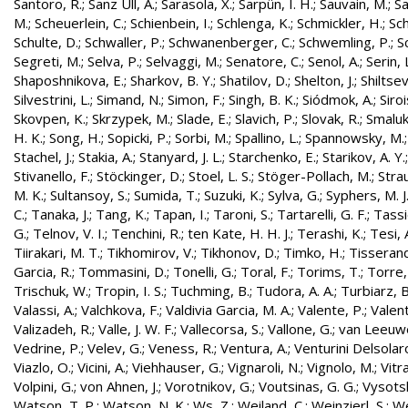
Santoro, R.
;
Sanz Ull, A.
;
Sarasola, X.
;
Sarpün, I. H.
;
Sauvain, M.
;
Sa
M.
;
Scheuerlein, C.
;
Schienbein, I.
;
Schlenga, K.
;
Schmickler, H.
;
Sch
Schulte, D.
;
Schwaller, P.
;
Schwanenberger, C.
;
Schwemling, P.
;
S
Segreti, M.
;
Selva, P.
;
Selvaggi, M.
;
Senatore, C.
;
Senol, A.
;
Serin, 
Shaposhnikova, E.
;
Sharkov, B. Y.
;
Shatilov, D.
;
Shelton, J.
;
Shiltsev
Silvestrini, L.
;
Simand, N.
;
Simon, F.
;
Singh, B. K.
;
Siódmok, A.
;
Siroi
Skovpen, K.
;
Skrzypek, M.
;
Slade, E.
;
Slavich, P.
;
Slovak, R.
;
Smaluk
H. K.
;
Song, H.
;
Sopicki, P.
;
Sorbi, M.
;
Spallino, L.
;
Spannowsky, M.
Stachel, J.
;
Stakia, A.
;
Stanyard, J. L.
;
Starchenko, E.
;
Starikov, A. Y.
Stivanello, F.
;
Stöckinger, D.
;
Stoel, L. S.
;
Stöger-Pollach, M.
;
Stra
M. K.
;
Sultansoy, S.
;
Sumida, T.
;
Suzuki, K.
;
Sylva, G.
;
Syphers, M. J
C.
;
Tanaka, J.
;
Tang, K.
;
Tapan, I.
;
Taroni, S.
;
Tartarelli, G. F.
;
Tassie
G.
;
Telnov, V. I.
;
Tenchini, R.
;
ten Kate, H. H. J.
;
Terashi, K.
;
Tesi, 
Tiirakari, M. T.
;
Tikhomirov, V.
;
Tikhonov, D.
;
Timko, H.
;
Tisserand
Garcia, R.
;
Tommasini, D.
;
Tonelli, G.
;
Toral, F.
;
Torims, T.
;
Torre,
Trischuk, W.
;
Tropin, I. S.
;
Tuchming, B.
;
Tudora, A. A.
;
Turbiarz, B
Valassi, A.
;
Valchkova, F.
;
Valdivia Garcia, M. A.
;
Valente, P.
;
Valent
Valizadeh, R.
;
Valle, J. W. F.
;
Vallecorsa, S.
;
Vallone, G.
;
van Leeuw
Vedrine, P.
;
Velev, G.
;
Veness, R.
;
Ventura, A.
;
Venturini Delsolar
Viazlo, O.
;
Vicini, A.
;
Viehhauser, G.
;
Vignaroli, N.
;
Vignolo, M.
;
Vitr
Volpini, G.
;
von Ahnen, J.
;
Vorotnikov, G.
;
Voutsinas, G. G.
;
Vysotsk
Watson, T. P.
;
Watson, N. K.
;
Ws, Z.
;
Weiland, C.
;
Weinzierl, S.
;
We