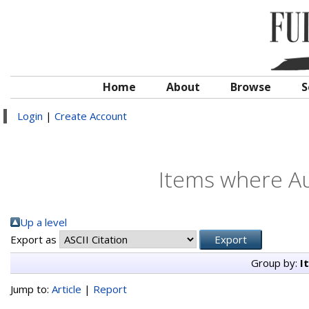
Home
About
Browse
S
Login
|
Create Account
Items where Au
Up a level
Export as
Group by:
I
Jump to:
Article
|
Report