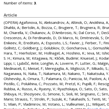
Number of items:
3
.
Article
(OPERA)
Agafonova, N.
;
Aleksandrov, A.
;
Altinok, O.
;
Anokhina, A.
Dhahbi, A.
;
Bertolin, A.
;
Bozza, C.
;
Brugiere, T.
;
Brugnera, R.
;
Brun
M.
;
Chiarella, V.
;
Chukanov, A.
;
D’Ambrosio, N.
;
Dal Corso, F.
;
Decl
Crescenzo, A.
;
Di Ferdinando, D.
;
Di Marco, N.
;
Dmitrievski, S.
;
Dr
Enikeev, R.
;
Ereditato, A.
;
Esposito, L.S.
;
Favier, J.
;
Ferber, T.
;
Fini
Gollnitz, C.
;
Goldberg, J.
;
Golubkov, D.
;
Goncharova, L.
;
Gornushki
Hara, T.
;
Hierholzer, M.
;
Hollnagel, A.
;
Hoshino, K.
;
Ieva, M.
;
Ishi
S. H.
;
Kimura, M.
;
Kitagawa, N.
;
Kliček, Budimir
;
Knuesel, J.
;
Kodam
Lippi, I.
;
Ljubičić, Ante
;
Longhin, A.
;
Loverre, P.
;
Lutter, G.
;
Malgin,
Medinaceli, E.
;
Meisel, F.
;
Meregaglia, A.
;
Migliozzi, P.
;
Mikado, S.
Naganawa, N.
;
Naka, T.
;
Nakamura, M.
;
Nakano, T.
;
Nakatsuka, Y.
Olshevsky, A.
;
Omura, T.
;
Palamara, O.
;
Paniccia, M.
;
Paoloni, A.
;
Pistillo, C.
;
Polukhina, C.
;
Pozzato, M.
;
Pretzl, K.
;
Pupilli, F.
;
Rescig
Rubbia, A.
;
Russo, A.
;
Ryasny, V.
;
Ryazhskaya, O.
;
Sato, O.
;
Sato, 
Shibuya, H.
;
Shoziyoev, G.
;
Simone, S.
;
Sioli, M.
;
Sirignano, C.
;
Sirri
Mario
;
Strauss, T.
;
Strolin, P.
;
Suzuki, K.
;
Takahashi, S.
;
Tenti, M.
;
S.
;
Vilain, P.
;
Vladimirov, M.
;
Votano, L.
;
Vuilleumier, J.L.
;
Wilquet, G