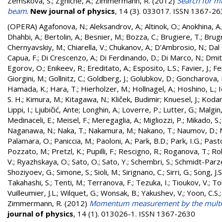
Zemskova, S.
;
Zghiche, A.
;
Zimmermann, R.
(2012)
Search for m
beam
.
New journal of physics
, 14 (3). 033017. ISSN 1367-2
(OPERA)
Agafonova, N.
;
Aleksandrov, A.
;
Altinok, O.
;
Anokhina, A.
Dhahbi, A.
;
Bertolin, A.
;
Besnier, M.
;
Bozza, C.
;
Brugiere, T.
;
Brugn
Chernyavskiy, M.
;
Chiarella, V.
;
Chukanov, A.
;
D’Ambrosio, N.
;
Dal 
Capua, F.
;
Di Crescenzo, A.
;
Di Ferdinando, D.
;
Di Marco, N.
;
Dmitr
Egorov, O.
;
Enikeev, R.
;
Ereditato, A.
;
Esposito, L.S.
;
Favier, J.
;
Fe
Giorgini, M.
;
Gollnitz, C.
;
Goldberg, J.
;
Golubkov, D.
;
Goncharova, 
Hamada, K.
;
Hara, T.
;
Hierholzer, M.
;
Hollnagel, A.
;
Hoshino, L.
;
I
S. H.
;
Kimura, M.
;
Kitagawa, N.
;
Kliček, Budimir
;
Knuesel, J.
;
Kodam
Lippi, I.
;
Ljubičić, Ante
;
Longhin, A.
;
Loverre, P.
;
Lutter, G.
;
Malgin,
Medinaceli, E.
;
Meisel, F.
;
Meregaglia, A.
;
Migliozzi, P.
;
Mikado, S.
Naganawa, N.
;
Naka, T.
;
Nakamura, M.
;
Nakano, T.
;
Naumov, D.
;
Palamara, O.
;
Paniccia, M.
;
Paoloni, A.
;
Park, B.D.
;
Park, I.G.
;
Pasto
Pozzato, M.
;
Pretzl, K.
;
Pupilli, F.
;
Rescigno, R.
;
Roganova, T.
;
Rok
V.
;
Ryazhskaya, O.
;
Sato, O.
;
Sato, Y.
;
Schembri, S.
;
Schmidt-Parze
Shoziyoev, G.
;
Simone, S.
;
Sioli, M.
;
Sirignano, C.
;
Sirri, G.
;
Song, J.S
Takahashi, S.
;
Tenti, M.
;
Terranova, F.
;
Tezuka, I.
;
Tioukov, V.
;
Tol
Vuilleumier, J.L.
;
Wilquet, G.
;
Wonsak, B.
;
Yakushev, V.
;
Yoon, C.S.
Zimmermann, R.
(2012)
Momentum measurement by the multipl
journal of physics
, 14 (1). 013026-1. ISSN 1367-2630