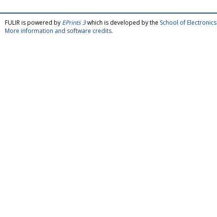
FULIR is powered by
EPrints 3
which is developed by the
School of Electroni
More information and software credits
.