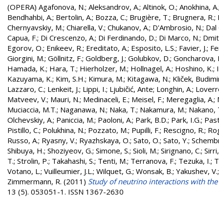
(OPERA)
Agafonova, N.
;
Aleksandrov, A.
;
Altinok, O.
;
Anokhina, A.
Bendhahbi, A.
;
Bertolin, A.
;
Bozza, C.
;
Brugière, T.
;
Brugnera, R.
;
Chernyavskiy, M.
;
Chiarella, V.
;
Chukanov, A.
;
D'Ambrosio, N.
;
Dal 
Capua, F.
;
Di Crescenzo, A.
;
Di Ferdinando, D.
;
Di Marco, N.
;
Dmitr
Egorov, O.
;
Enikeev, R.
;
Ereditato, A.
;
Esposito, L.S.
;
Favier, J.
;
Fe
Giorgini, M.
;
Göllnitz, F.
;
Goldberg, J.
;
Golubkov, D.
;
Goncharova, 
Hamada, K.
;
Hara, T.
;
Hierholzer, M.
;
Hollnagel, A.
;
Hoshino, K.
;
Kazuyama, K.
;
Kim, S.H.
;
Kimura, M.
;
Kitagawa, N.
;
Kliček, Budimi
Lazzaro, C.
;
Lenkeit, J.
;
Lippi, I.
;
Ljubičić, Ante
;
Longhin, A.
;
Loverr
Matveev, V.
;
Mauri, N.
;
Medinaceli, E.
;
Meisel, F.
;
Meregaglia, A.
;
Muciaccia, M.T.
;
Naganawa, N.
;
Naka, T.
;
Nakamura, M.
;
Nakano, 
Olchevskiy, A.
;
Paniccia, M.
;
Paoloni, A.
;
Park, B.D.
;
Park, I.G.
;
Past
Pistillo, C.
;
Polukhina, N.
;
Pozzato, M.
;
Pupilli, F.
;
Rescigno, R.
;
Rog
Russo, A.
;
Ryasny, V.
;
Ryazhskaya, O.
;
Sato, O.
;
Sato, Y.
;
Schembri
Shibuya, H.
;
Shoziyeov, G.
;
Simone, S.
;
Sioli, M.
;
Sirignano, C.
;
Sirri
T.
;
Strolin, P.
;
Takahashi, S.
;
Tenti, M.
;
Terranova, F.
;
Tezuka, I.
;
T
Votano, L.
;
Vuilleumier, J.L.
;
Wilquet, G.
;
Wonsak, B.
;
Yakushev, V.
Zimmermann, R.
(2011)
Study of neutrino interactions with th
13 (5). 053051-1. ISSN 1367-2630