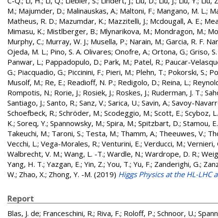
C-Q.
;
Li, H.
;
Li, Q.
;
Liebler, S.
;
Lindert, J.
;
Liu, D.
;
Liu, J.
;
Liu, Y.
;
Liu, Z
M.
;
Majumder, D.
;
Malinauskas, A.
;
Maltoni, F.
;
Mangano, M. L.
;
Ma
Matheus, R. D.
;
Mazumdar, K.
;
Mazzitelli, J.
;
Mcdougall, A. E.
;
Mea
Mimasu, K.
;
Mistlberger, B.
;
Mlynarikova, M.
;
Mondragon, M.
;
Mon
Murphy, C.
;
Murray, W. J.
;
Musella, P.
;
Narain, M.
;
Garcia, R. F. Na
Ojeda, M. L.
;
Pino, S. A. Olivares
;
Onofre, A.
;
Ortona, G.
;
Griso, S
Panwar, L.
;
Pappadopulo, D.
;
Park, M.
;
Patel, R.
;
Paucar-Velasque
G.
;
Piacquadio, G.
;
Piccinini, F.
;
Pieri, M.
;
Plehn, T.
;
Pokorski, S.
;
Po
Musolf, M.
;
Re, E.
;
Readioff, N. P.
;
Redigolo, D.
;
Reina, L.
;
Reynold
Rompotis, N.
;
Rorie, J.
;
Rosiek, J.
;
Roskes, J.
;
Ruderman, J. T.
;
Sah
Santiago, J.
;
Santo, R.
;
Sanz, V.
;
Sarica, U.
;
Savin, A.
;
Savoy-Navarro
Schoefbeck, R.
;
Schröder, M.
;
Scodeggio, M.
;
Scott, E.
;
Scyboz, L.
K.
;
Soreq, Y.
;
Spannowsky, M.
;
Spira, M.
;
Spitzbart, D.
;
Stamou, E.
Takeuchi, M.
;
Taroni, S.
;
Testa, M.
;
Thamm, A.
;
Theeuwes, V.
;
Th
Vecchi, L.
;
Vega-Morales, R.
;
Venturini, E.
;
Verducci, M.
;
Vernieri, 
Walbrecht, V. M.
;
Wang, L. -T.
;
Wardle, N.
;
Wardrope, D. R.
;
Weigl
Yang, H. T.
;
Yazgan, E.
;
Yin, Z.
;
You, T.
;
Yu, F.
;
Zanderighi, G.
;
Zanz
W.
;
Zhao, X.
;
Zhong, Y. -M.
(2019)
Higgs Physics at the HL-LHC 
Report
Blas, J. de
;
Franceschini, R.
;
Riva, F.
;
Roloff, P.
;
Schnoor, U.
;
Spann