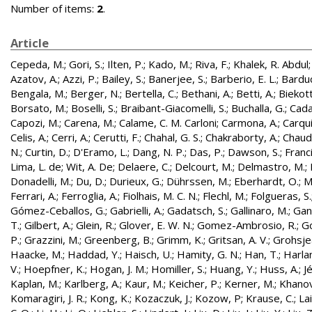
Number of items:
2
.
Article
Cepeda, M.
;
Gori, S.
;
Ilten, P.
;
Kado, M.
;
Riva, F.
;
Khalek, R. Abdul
Azatov, A.
;
Azzi, P.
;
Bailey, S.
;
Banerjee, S.
;
Barberio, E. L.
;
Barduc
Bengala, M.
;
Berger, N.
;
Bertella, C.
;
Bethani, A.
;
Betti, A.
;
Biekott
Borsato, M.
;
Boselli, S.
;
Braibant-Giacomelli, S.
;
Buchalla, G.
;
Cada
Capozi, M.
;
Carena, M.
;
Calame, C. M. Carloni
;
Carmona, A.
;
Carqui
Celis, A.
;
Cerri, A.
;
Cerutti, F.
;
Chahal, G. S.
;
Chakraborty, A.
;
Chaud
N.
;
Curtin, D.
;
D'Eramo, L.
;
Dang, N. P.
;
Das, P.
;
Dawson, S.
;
Franc
Lima, L. de
;
Wit, A. De
;
Delaere, C.
;
Delcourt, M.
;
Delmastro, M.
;
Donadelli, M.
;
Du, D.
;
Durieux, G.
;
Dührssen, M.
;
Eberhardt, O.
;
M
Ferrari, A.
;
Ferroglia, A.
;
Fiolhais, M. C. N.
;
Flechl, M.
;
Folgueras, S.
Gómez-Ceballos, G.
;
Gabrielli, A.
;
Gadatsch, S.
;
Gallinaro, M.
;
Gan
T.
;
Gilbert, A.
;
Glein, R.
;
Glover, E. W. N.
;
Gomez-Ambrosio, R.
;
Go
P.
;
Grazzini, M.
;
Greenberg, B.
;
Grimm, K.
;
Gritsan, A. V.
;
Grohsjea
Haacke, M.
;
Haddad, Y.
;
Haisch, U.
;
Hamity, G. N.
;
Han, T.
;
Harlan
V.
;
Hoepfner, K.
;
Hogan, J. M.
;
Homiller, S.
;
Huang, Y.
;
Huss, A.
;
J
Kaplan, M.
;
Karlberg, A.
;
Kaur, M.
;
Keicher, P.
;
Kerner, M.
;
Khanov
Komaragiri, J. R.
;
Kong, K.
;
Kozaczuk, J.
;
Kozow, P
;
Krause, C.
;
Lai