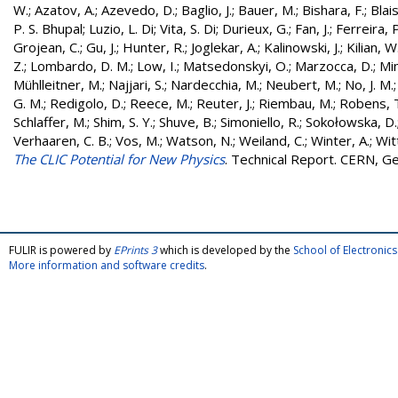
W.
;
Azatov, A.
;
Azevedo, D.
;
Baglio, J.
;
Bauer, M.
;
Bishara, F.
;
Blais
P. S. Bhupal
;
Luzio, L. Di
;
Vita, S. Di
;
Durieux, G.
;
Fan, J.
;
Ferreira, P
Grojean, C.
;
Gu, J.
;
Hunter, R.
;
Joglekar, A.
;
Kalinowski, J.
;
Kilian, W
Z.
;
Lombardo, D. M.
;
Low, I.
;
Matsedonskyi, O.
;
Marzocca, D.
;
Mi
Mühlleitner, M.
;
Najjari, S.
;
Nardecchia, M.
;
Neubert, M.
;
No, J. M.
G. M.
;
Redigolo, D.
;
Reece, M.
;
Reuter, J.
;
Riembau, M.
;
Robens, 
Schlaffer, M.
;
Shim, S. Y.
;
Shuve, B.
;
Simoniello, R.
;
Sokołowska, D.
Verhaaren, C. B.
;
Vos, M.
;
Watson, N.
;
Weiland, C.
;
Winter, A.
;
Wit
The CLIC Potential for New Physics
. Technical Report. CERN, G
FULIR is powered by
EPrints 3
which is developed by the
School of Electroni
More information and software credits
.