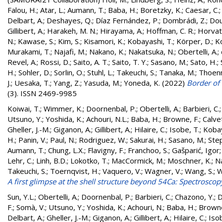
Falou, H.
;
Atar, L.
;
Aumann, T.
;
Baba, H.
;
Boretzky, K.
;
Caesar, C.
Delbart, A.
;
Deshayes, Q.
;
Díaz Fernández, P.
;
Dombrádi, Z.
;
Dou
Gillibert, A.
;
Harakeh, M. N.
;
Hirayama, A.
;
Hoffman, C. R.
;
Horvat,
N.
;
Kawase, S.
;
Kim, S.
;
Kisamori, K.
;
Kobayashi, T.
;
Körper, D.
;
K
Murakami, T.
;
Najafi, M.
;
Nakano, K.
;
Nakatsuka, N.
;
Obertelli, A.
;
Revel, A.
;
Rossi, D.
;
Saito, A. T.
;
Saito, T. Y.
;
Sasano, M.
;
Sato, H.
;
H.
;
Sohler, D.
;
Sorlin, O.
;
Stuhl, L.
;
Takeuchi, S.
;
Tanaka, M.
;
Thoen
J.
;
Uesaka, T.
;
Yang, Z.
;
Yasuda, M.
;
Yoneda, K.
(2022)
Border of 
(3). ISSN 2469-9985
Koiwai, T.
;
Wimmer, K.
;
Doornenbal, P.
;
Obertelli, A.
;
Barbieri, C.
Utsuno, Y.
;
Yoshida, K.
;
Achouri, N.L.
;
Baba, H.
;
Browne, F.
;
Calvet
Gheller, J.-M.
;
Giganon, A.
;
Gillibert, A.
;
Hilaire, C.
;
Isobe, T.
;
Kobay
H.
;
Panin, V.
;
Paul, N.
;
Rodriguez, W.
;
Sakurai, H.
;
Sasano, M.
;
Ste
Aumann, T.
;
Chung, L.X.
;
Flavigny, F.
;
Franchoo, S.
;
Gašparić, Igor
Lehr, C.
;
Linh, B.D.
;
Lokotko, T.
;
MacCormick, M.
;
Moschner, K.
;
N
Takeuchi, S.
;
Toernqvist, H.
;
Vaquero, V.
;
Wagner, V.
;
Wang, S.
;
W
A first glimpse at the shell structure beyond 54Ca: Spectrosco
Sun, Y.L.
;
Obertelli, A.
;
Doornenbal, P.
;
Barbieri, C.
;
Chazono, Y.
;
D
F.
;
Somà, V.
;
Utsuno, Y.
;
Yoshida, K.
;
Achouri, N.
;
Baba, H.
;
Browne
Delbart, A.
;
Gheller, J.-M.
;
Giganon, A.
;
Gillibert, A.
;
Hilaire, C.
;
Iso