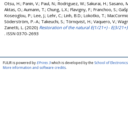
Otsu, H.
;
Panin, V.
;
Paul, N.
;
Rodriguez, W.
;
Sakurai, H.
;
Sasano, M
Aktas, O.
;
Aumann, T.
;
Chung, L.X.
;
Flavigny, F.
;
Franchoo, S.
;
Gašp
Koseoglou, P.
;
Lee, J.
;
Lehr, C.
;
Linh, B.D.
;
Lokotko, T.
;
MacCormic
Söderström, P.-A.
;
Takeuchi, S.
;
Törnqvist, H.
;
Vaquero, V.
;
Wagn
Zanetti, L.
(2020)
Restoration of the natural E(1/21+) - E(3/21+
. ISSN 0370-2693
FULIR is powered by
EPrints 3
which is developed by the
School of Electroni
More information and software credits
.