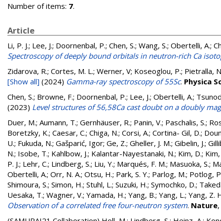
Number of items:
7
.
Article
Li, P. J.; Lee, J.; Doornenbal, P.; Chen, S.; Wang, S.; Obertelli, A.; C
Spectroscopy of deeply bound orbitals in neutron-rich Ca isot
Zidarova, R.; Cortes, M. L.; Werner, V; Koseoglou, P.; Pietralla, N
[Show all]
(2024)
Gamma-ray spectroscopy of 55Sc
.
Physica S
Chen, S.
;
Browne, F.
;
Doornenbal, P.
;
Lee, J.
;
Obertelli, A.
;
Tsunod
(2023)
Level structures of 56,58Ca cast doubt on a doubly ma
Duer, M.
;
Aumann, T.
;
Gernhäuser, R.
;
Panin, V.
;
Paschalis, S.
;
Ros
Boretzky, K.
;
Caesar, C.
;
Chiga, N.
;
Corsi, A.
;
Cortina- Gil, D.
;
Doum
U.
;
Fukuda, N.
;
Gašparić, Igor
;
Ge, Z.
;
Gheller, J. M.
;
Gibelin, J.
;
Gill
N.
;
Isobe, T.
;
Kahlbow, J.
;
Kalantar-Nayestanaki, N.
;
Kim, D.
;
Kim,
P. J.
;
Lehr, C.
;
Lindberg, S.
;
Liu, Y.
;
Marqués, F. M.
;
Masuoka, S.
;
Ma
Obertelli, A.
;
Orr, N. A.
;
Otsu, H.
;
Park, S. Y.
;
Parlog, M.
;
Potlog, P
Shimoura, S.
;
Simon, H.
;
Stuhl, L.
;
Suzuki, H.
;
Symochko, D.
;
Taked
Uesaka, T.
;
Wagner, V.
;
Yamada, H.
;
Yang, B.
;
Yang, L.
;
Yang, Z. 
Observation of a correlated free four-neutron system
.
Nature
(SAMURAI21 Collaboration)
Holl, M.
;
Lindberg, S.
;
Heinz, A.
;
Kond