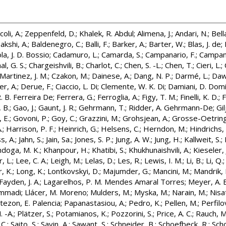
coli, A.
;
Zeppenfeld, D.
;
Khalek, R. Abdul
;
Alimena, J.
;
Andari, N.
;
Bell
akshi, A.
;
Baldenegro, C.
;
Balli, F.
;
Barker, A.
;
Barter, W.
;
Blas, J. de
;
la, J. D. Bossio
;
Cadamuro, L.
;
Camarda, S.
;
Campanario, F.
;
Campane
al, G. S.
;
Chargeishvili, B.
;
Charlot, C.
;
Chen, S. -L.
;
Chen, T.
;
Cieri, L.
;
Martinez, J. M.
;
Czakon, M.
;
Dainese, A.
;
Dang, N. P.
;
Darmé, L.
;
Daw
r, A.
;
Derue, F.
;
Ciaccio, L. Di
;
Clemente, W. K. Di
;
Damiani, D. Dom
R. B. Ferreira De
;
Ferrera, G.
;
Ferroglia, A.
;
Figy, T. M.
;
Finelli, K. D.
;
F
 B.
;
Gao, J.
;
Gaunt, J. R.
;
Gehrmann, T.
;
Ridder, A. Gehrmann-De
;
Gil
 E.
;
Govoni, P.
;
Goy, C.
;
Grazzini, M.
;
Grohsjean, A.
;
Grosse-Oetringh
.
;
Harrison, P. F.
;
Heinrich, G.
;
Helsens, C.
;
Herndon, M.
;
Hindrichs,
s, A.
;
Jahn, S.
;
Jain, Sa.
;
Jones, S. P.
;
Jung, A. W.
;
Jung, H.
;
Kallweit, S.
;
doga, M. K.
;
Khanpour, H.
;
Khatibi, S.
;
Khukhunaishvili, A.
;
Kieseler, 
, L.
;
Lee, C. A.
;
Leigh, M.
;
Lelas, D.
;
Les, R.
;
Lewis, I. M.
;
Li, B.
;
Li, Q.
, K.
;
Long, K.
;
Lontkovskyi, D.
;
Majumder, G.
;
Mancini, M.
;
Mandrik, 
ayden, J. A.
;
Lagarelhos, P. M. Mendes Amaral Torres
;
Meyer, A. 
ammadi
;
Llácer, M. Moreno
;
Mulders, M.
;
Myska, M.
;
Narain, M.
;
Nisat
tezon, E. Palencia
;
Papanastasiou, A.
;
Pedro, K.
;
Pellen, M.
;
Perfilo
. -A.
;
Plätzer, S.
;
Potamianos, K.
;
Pozzorini, S.
;
Price, A. C.
;
Rauch, M
C.
;
Saito, S.
;
Savin, A.
;
Sawant, S.
;
Schneider, B.
;
Schoefbeck, R.
;
Sch