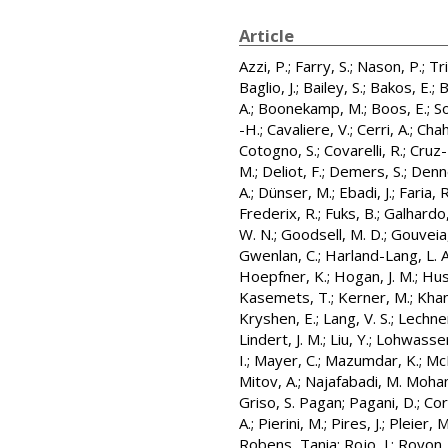
Article
Azzi, P.
;
Farry, S.
;
Nason, P.
;
Tri
Baglio, J.
;
Bailey, S.
;
Bakos, E.
;
B
A.
;
Boonekamp, M.
;
Boos, E.
;
So
-H.
;
Cavaliere, V.
;
Cerri, A.
;
Chah
Cotogno, S.
;
Covarelli, R.
;
Cruz-
M.
;
Deliot, F.
;
Demers, S.
;
Denne
A.
;
Dünser, M.
;
Ebadi, J.
;
Faria, 
Frederix, R.
;
Fuks, B.
;
Galhardo,
W. N.
;
Goodsell, M. D.
;
Gouveia,
Gwenlan, C.
;
Harland-Lang, L. A
Hoepfner, K.
;
Hogan, J. M.
;
Hus
Kasemets, T.
;
Kerner, M.
;
Khan
Kryshen, E.
;
Lang, V. S.
;
Lechner
Lindert, J. M.
;
Liu, Y.
;
Lohwasser
I.
;
Mayer, C.
;
Mazumdar, K.
;
McF
Mitov, A.
;
Najafabadi, M. Moh
Griso, S. Pagan
;
Pagani, D.
;
Cor
A.
;
Pierini, M.
;
Pires, J.
;
Pleier, M
Robens, Tania
;
Rojo, J.
;
Royon, 