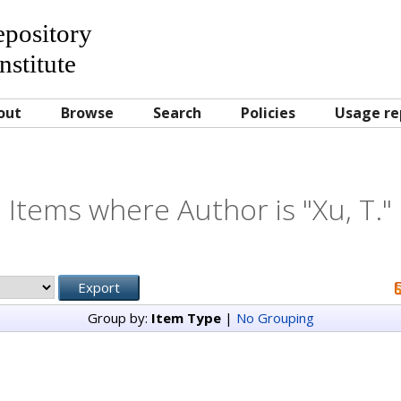
Repository
nstitute
out
Browse
Search
Policies
Usage re
Items where Author is "
Xu, T.
"
Group by:
Item Type
|
No Grouping