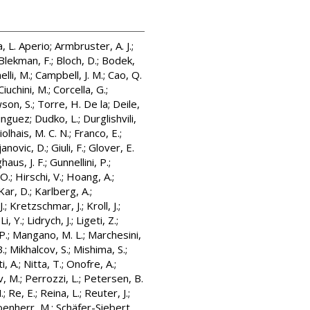
a, L. Aperio
;
Armbruster, A. J.
;
Blekman, F.
;
Bloch, D.
;
Bodek,
lli, M.
;
Campbell, J. M.
;
Cao, Q.
Ciuchini, M.
;
Corcella, G.
;
son, S.
;
Torre, H. De la
;
Deile,
inguez
;
Dudko, L.
;
Durglishvili,
iolhais, M. C. N.
;
Franco, E.
;
janovic, D.
;
Giuli, F.
;
Glover, E.
aus, J. F.
;
Gunnellini, P.
;
 O.
;
Hirschi, V.
;
Hoang, A.
;
Kar, D.
;
Karlberg, A.
;
J.
;
Kretzschmar, J.
;
Kroll, J.
;
;
Li, Y.
;
Lidrych, J.
;
Ligeti, Z.
;
P.
;
Mangano, M. L.
;
Marchesini,
B.
;
Mikhalcov, S.
;
Mishima, S.
;
i, A.
;
Nitta, T.
;
Onofre, A.
;
v, M.
;
Perrozzi, L.
;
Petersen, B.
.
;
Re, E.
;
Reina, L.
;
Reuter, J.
;
oenherr, M.
;
Schäfer-Siebert,