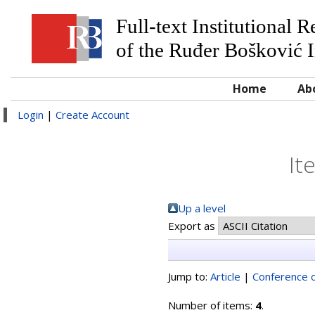
Full-text Institutional 
of the Ruđer Bošković I
Home
Ab
Login
|
Create Account
It
Up a level
Export as
Jump to:
Article
|
Conference o
Number of items:
4
.