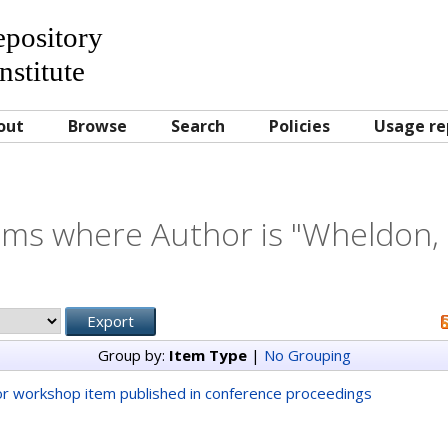
Repository
nstitute
out
Browse
Search
Policies
Usage re
ems where Author is "
Wheldon, 
Group by:
Item Type
|
No Grouping
r workshop item published in conference proceedings