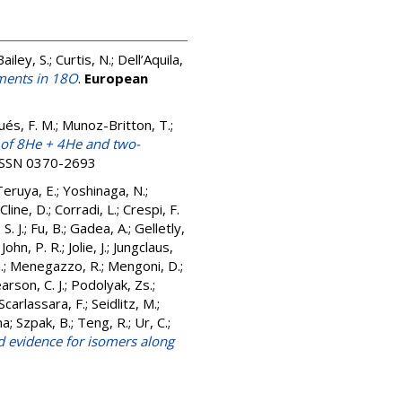
Bailey, S.
;
Curtis, N.
;
Dell’Aquila,
ments in 18O
.
European
és, F. M.
;
Munoz-Britton, T.
;
g of 8He + 4He and two-
. ISSN 0370-2693
Teruya, E.
;
Yoshinaga, N.
;
Cline, D.
;
Corradi, L.
;
Crespi, F.
S. J.
;
Fu, B.
;
Gadea, A.
;
Gelletly,
;
John, P. R.
;
Jolie, J.
;
Jungclaus,
.
;
Menegazzo, R.
;
Mengoni, D.
;
arson, C. J.
;
Podolyak, Zs.
;
Scarlassara, F.
;
Seidlitz, M.
;
na
;
Szpak, B.
;
Teng, R.
;
Ur, C.
;
d evidence for isomers along