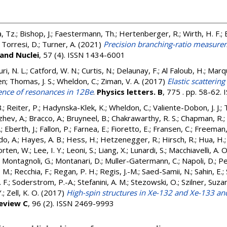
, Tz.
;
Bishop, J.
;
Faestermann, Th.
;
Hertenberger, R.
;
Wirth, H. F.
;
;
Torresi, D.
;
Turner, A.
(2021)
Precision branching-ratio measure
 and Nuclei
, 57 (4). ISSN 1434-6001
ri, N. L.
;
Catford, W. N.
;
Curtis, N.
;
Delaunay, F.
;
Al Faloub, H.
;
Marqu
en
;
Thomas, J. S.
;
Wheldon, C.
;
Ziman, V. A.
(2017)
Elastic scatterin
uence of resonances in 12Be
.
Physics letters. B
, 775 . pp. 58-62
.
;
Reiter, P.
;
Hadynska-Klek, K.
;
Wheldon, C.
;
Valiente-Dobon, J. J.
;
zhev, A.
;
Bracco, A.
;
Bruyneel, B.
;
Chakrawarthy, R. S.
;
Chapman, R.
;
.
;
Eberth, J.
;
Fallon, P.
;
Farnea, E.
;
Fioretto, E.
;
Fransen, C.
;
Freeman, 
o, A.
;
Hayes, A. B.
;
Hess, H.
;
Hetzenegger, R.
;
Hirsch, R.
;
Hua, H.
orten, W.
;
Lee, I. Y.
;
Leoni, S.
;
Liang, X.
;
Lunardi, S.
;
Macchiavelli, A. O
;
Montagnoli, G.
;
Montanari, D.
;
Muller-Gatermann, C.
;
Napoli, D.
;
Pe
 M.
;
Recchia, F.
;
Regan, P. H.
;
Regis, J.-M.
;
Saed-Samii, N.
;
Sahin, E.
;
 F.
;
Soderstrom, P.-A.
;
Stefanini, A. M.
;
Stezowski, O.
;
Szilner, Suza
.
;
Zell, K. O.
(2017)
High-spin structures in Xe-132 and Xe-133 an
Review C
, 96 (2). ISSN 2469-9993