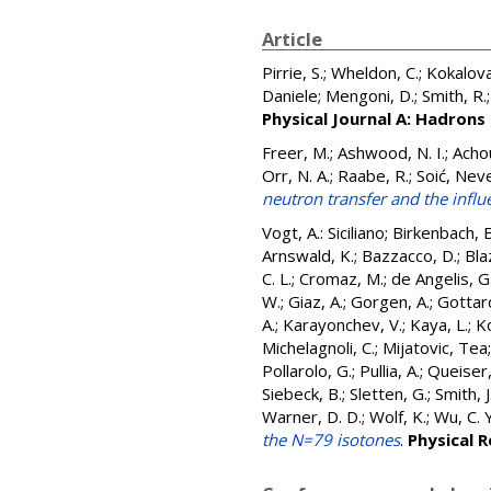
Article
Pirrie, S.
;
Wheldon, C.
;
Kokalova
Daniele
;
Mengoni, D.
;
Smith, R.
Physical Journal A: Hadrons
Freer, M.
;
Ashwood, N. I.
;
Achou
Orr, N. A.
;
Raabe, R.
;
Soić, Nev
neutron transfer and the infl
Vogt, A.: Siciliano
;
Birkenbach, B
Arnswald, K.
;
Bazzacco, D.
;
Bla
C. L.
;
Cromaz, M.
;
de Angelis, G
W.
;
Giaz, A.
;
Gorgen, A.
;
Gottard
A.
;
Karayonchev, V.
;
Kaya, L.
;
K
Michelagnoli, C.
;
Mijatovic, Tea
Pollarolo, G.
;
Pullia, A.
;
Queiser,
Siebeck, B.
;
Sletten, G.
;
Smith, J.
Warner, D. D.
;
Wolf, K.
;
Wu, C. Y
the N=79 isotones
.
Physical 