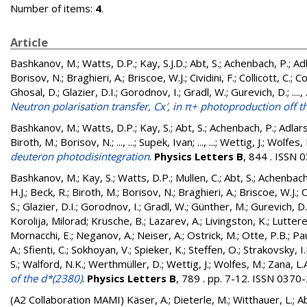
Number of items:
4
.
Article
Bashkanov, M.
;
Watts, D.P.
;
Kay, S.J.D.
;
Abt, S.
;
Achenbach, P.
;
Ad
Borisov, N.
;
Braghieri, A.
;
Briscoe, W.J.
;
Cividini, F.
;
Collicott, C.
;
Co
Ghosal, D.
;
Glazier, D.I.
;
Gorodnov, I.
;
Gradl, W.
;
Gurevich, D.
;
...., 
Neutron polarisation transfer, Cx′, in π+ photoproduction off
Bashkanov, M.
;
Watts, D.P.
;
Kay, S.
;
Abt, S.
;
Achenbach, P.
;
Adlars
Biroth, M.
;
Borisov, N.
;
..., ...
;
Supek, Ivan
;
..., ...
;
Wettig, J.
;
Wolfes, 
deuteron photodisintegration
.
Physics Letters B
, 844 . ISSN
Bashkanov, M.
;
Kay, S.
;
Watts, D.P.
;
Mullen, C.
;
Abt, S.
;
Achenbach
H.J.
;
Beck, R.
;
Biroth, M.
;
Borisov, N.
;
Braghieri, A.
;
Briscoe, W.J.
;
C
S.
;
Glazier, D.I.
;
Gorodnov, I.
;
Gradl, W.
;
Günther, M.
;
Gurevich, D.
Korolija, Milorad
;
Krusche, B.
;
Lazarev, A.
;
Livingston, K.
;
Luttere
Mornacchi, E.
;
Neganov, A.
;
Neiser, A.
;
Ostrick, M.
;
Otte, P.B.
;
Pau
A.
;
Sfienti, C.
;
Sokhoyan, V.
;
Spieker, K.
;
Steffen, O.
;
Strakovsky, I.I
S.
;
Walford, N.K.
;
Werthmüller, D.
;
Wettig, J.
;
Wolfes, M.
;
Zana, L.
of the d*(2380)
.
Physics Letters B
, 789 . pp. 7-12. ISSN 0370
(A2 Collaboration MAMI)
Käser, A.
;
Dieterle, M.
;
Witthauer, L.
;
Ab