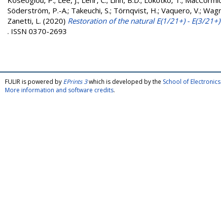
Koseoglou, P.
;
Lee, J.
;
Lehr, C.
;
Linh, B.D.
;
Lokotko, T.
;
MacCormic
Söderström, P.-A.
;
Takeuchi, S.
;
Törnqvist, H.
;
Vaquero, V.
;
Wagn
Zanetti, L.
(2020)
Restoration of the natural E(1/21+) - E(3/21+
. ISSN 0370-2693
FULIR is powered by
EPrints 3
which is developed by the
School of Electroni
More information and software credits
.