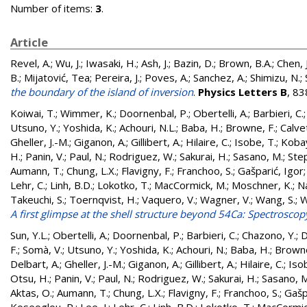
Number of items:
3
.
Article
Revel, A.
;
Wu, J.
;
Iwasaki, H.
;
Ash, J.
;
Bazin, D.
;
Brown, B.A.
;
Chen, J
B.
;
Mijatović, Tea
;
Pereira, J.
;
Poves, A.
;
Sanchez, A.
;
Shimizu, N.
;
the boundary of the island of inversion
.
Physics Letters B
, 8
Koiwai, T.
;
Wimmer, K.
;
Doornenbal, P.
;
Obertelli, A.
;
Barbieri, C.
Utsuno, Y.
;
Yoshida, K.
;
Achouri, N.L.
;
Baba, H.
;
Browne, F.
;
Calvet
Gheller, J.-M.
;
Giganon, A.
;
Gillibert, A.
;
Hilaire, C.
;
Isobe, T.
;
Kobay
H.
;
Panin, V.
;
Paul, N.
;
Rodriguez, W.
;
Sakurai, H.
;
Sasano, M.
;
Ste
Aumann, T.
;
Chung, L.X.
;
Flavigny, F.
;
Franchoo, S.
;
Gašparić, Igor
Lehr, C.
;
Linh, B.D.
;
Lokotko, T.
;
MacCormick, M.
;
Moschner, K.
;
N
Takeuchi, S.
;
Toernqvist, H.
;
Vaquero, V.
;
Wagner, V.
;
Wang, S.
;
W
A first glimpse at the shell structure beyond 54Ca: Spectrosco
Sun, Y.L.
;
Obertelli, A.
;
Doornenbal, P.
;
Barbieri, C.
;
Chazono, Y.
;
D
F.
;
Somà, V.
;
Utsuno, Y.
;
Yoshida, K.
;
Achouri, N.
;
Baba, H.
;
Browne
Delbart, A.
;
Gheller, J.-M.
;
Giganon, A.
;
Gillibert, A.
;
Hilaire, C.
;
Iso
Otsu, H.
;
Panin, V.
;
Paul, N.
;
Rodriguez, W.
;
Sakurai, H.
;
Sasano, M
Aktas, O.
;
Aumann, T.
;
Chung, L.X.
;
Flavigny, F.
;
Franchoo, S.
;
Gašp