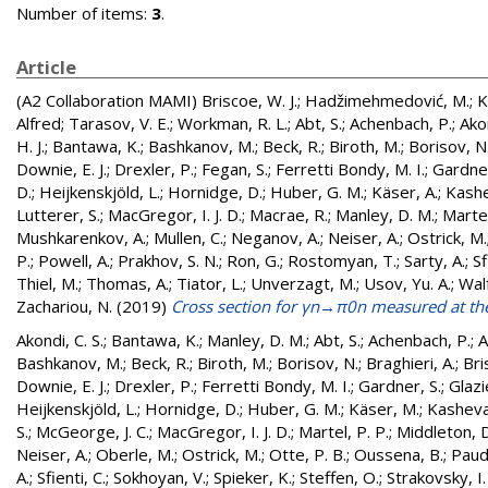
Number of items:
3
.
Article
(A2 Collaboration MAMI)
Briscoe, W. J.
;
Hadžimehmedović, M.
;
K
Alfred
;
Tarasov, V. E.
;
Workman, R. L.
;
Abt, S.
;
Achenbach, P.
;
Akon
H. J.
;
Bantawa, K.
;
Bashkanov, M.
;
Beck, R.
;
Biroth, M.
;
Borisov, N
Downie, E. J.
;
Drexler, P.
;
Fegan, S.
;
Ferretti Bondy, M. I.
;
Gardner
D.
;
Heijkenskjöld, L.
;
Hornidge, D.
;
Huber, G. M.
;
Käser, A.
;
Kashe
Lutterer, S.
;
MacGregor, I. J. D.
;
Macrae, R.
;
Manley, D. M.
;
Martel
Mushkarenkov, A.
;
Mullen, C.
;
Neganov, A.
;
Neiser, A.
;
Ostrick, M.
P.
;
Powell, A.
;
Prakhov, S. N.
;
Ron, G.
;
Rostomyan, T.
;
Sarty, A.
;
Sf
Thiel, M.
;
Thomas, A.
;
Tiator, L.
;
Unverzagt, M.
;
Usov, Yu. A.
;
Walf
Zachariou, N.
(2019)
Cross section for γn→π0n measured at th
Akondi, C. S.
;
Bantawa, K.
;
Manley, D. M.
;
Abt, S.
;
Achenbach, P.
;
A
Bashkanov, M.
;
Beck, R.
;
Biroth, M.
;
Borisov, N.
;
Braghieri, A.
;
Bri
Downie, E. J.
;
Drexler, P.
;
Ferretti Bondy, M. I.
;
Gardner, S.
;
Glazie
Heijkenskjöld, L.
;
Hornidge, D.
;
Huber, G. M.
;
Käser, M.
;
Kashevar
S.
;
McGeorge, J. C.
;
MacGregor, I. J. D.
;
Martel, P. P.
;
Middleton, D
Neiser, A.
;
Oberle, M.
;
Ostrick, M.
;
Otte, P. B.
;
Oussena, B.
;
Paud
A.
;
Sfienti, C.
;
Sokhoyan, V.
;
Spieker, K.
;
Steffen, O.
;
Strakovsky, I. 