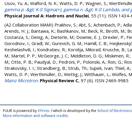
Usov, Yu. A.
;
Walford, N. K.
;
Watts, D. P.
;
Wagner, S.
;
Werthmülle
gamma p -&gt; K-0 Sigma(+), gamma n -&gt; K-0 Lambda, and g
Physical Journal A: Hadrons and Nuclei
, 55 (11). ISSN 1434
(A2 Collaboration MAMI)
Prakhov, S.
;
Abt, S.
;
Achenbach, P.
;
Adla
Arends, H. J.
;
Bantawa, K.
;
Bashkanov, M.
;
Beck, R.
;
Biroth, M.
;
Bo
Costanza, S.
;
Denig, A.
;
Dieterle, M.
;
Downie, E. J.
;
Drexler, P.
;
Fe
Gorodnov, I.
;
Gradl, W.
;
Gurevich, G. M.
;
Hamill, C. B.
;
Heijkenskjö
Keshelashvili, I.
;
Kondratiev, R.
;
Korolija, Milorad
;
Krusche, B.
;
La
M.
;
Martel, P. P.
;
McGeorge, J. C.
;
Middleton, D. G.
;
Miskimen, R.
;
M.
;
Otte, P. B.
;
Paudyal, D.
;
Pedroni, P.
;
Polonski, A.
;
Ron, G.
;
Ros
Strakovsky, I. I.
;
Strandberg, B.
;
Strub, Th.
;
Supek, Ivan
;
Thiel, A.
Watts, D. P.
;
Werthmüller, D.
;
Wettig, J.
;
Witthauer, L.
;
Wolfes, M
Mainz Microtron
.
Physical Review C
, 97 (6). ISSN 2469-9985
FULIR is powered by
EPrints 3
which is developed by the
School of Electroni
More information and software credits
.