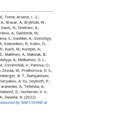
čić, Tome
;
Arsene, I. -C.
;
 A.
;
Bravar, A.
;
Bryliński, W.
;
;
Davis, N.
;
Dmitriev, A.
;
ribov, A.
;
Gaździcki, M.
;
ieva, S.
;
Ivashkin, A.
;
Izvestnyy,
A.
;
Kolesnikov, R.
;
Kolev, D.
;
W.
;
Kuich, M.
;
Kurepin, A.
;
Z.
;
Makhnev, A.
;
Maksiak, B.
;
Matyja, A.
;
Melkumov, G. L.
;
M.
;
Ozvenchuk, V.
;
Panova, O.
;
-Zezula, M.
;
Prokhorova, D. S.
;
mberger, B. T.
;
Rumyantsev,
;
Seryakov, A. Yu.
;
Seyboth, P.
;
Taranenko, A.
;
Tefelska, A.
;
Veberič, D.
;
Vechernin, V. V.
;
A.
;
Zwaska, R.
(2022)
measured by NA61/SHINE at