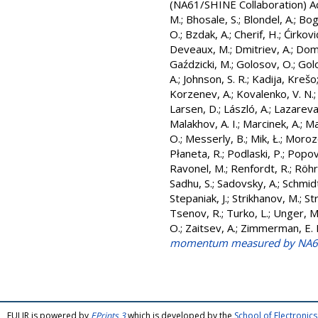
(NA61/SHINE Collaboration)
A
M.
;
Bhosale, S.
;
Blondel, A.
;
Bog
O.
;
Bzdak, A.
;
Cherif, H.
;
Ćirkovi
Deveaux, M.
;
Dmitriev, A.
;
Domi
Gaździcki, M.
;
Golosov, O.
;
Golo
A.
;
Johnson, S. R.
;
Kadija, Krešo
Korzenev, A.
;
Kovalenko, V. N.
Larsen, D.
;
László, A.
;
Lazareva,
Malakhov, A. I.
;
Marcinek, A.
;
Ma
O.
;
Messerly, B.
;
Mik, Ł.
;
Morozo
Płaneta, R.
;
Podlaski, P.
;
Popov,
Ravonel, M.
;
Renfordt, R.
;
Röhr
Sadhu, S.
;
Sadovsky, A.
;
Schmidt
Stepaniak, J.
;
Strikhanov, M.
;
St
Tsenov, R.
;
Turko, L.
;
Unger, M
O.
;
Zaitsev, A.
;
Zimmerman, E. 
momentum measured by NA61
FULIR is powered by
EPrints 3
which is developed by the
School of Electroni