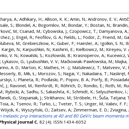
harya, A.
;
Adhikary, H.
;
Allison, K. K.
;
Amin, N.
;
Andronov, E. V.
;
Anti
ale, S.
;
Blondel, A.
;
Bogomilov, M.
;
Bondar, Y.
;
Bostan, N.
;
Brandin,
rković, M.
;
Csanad, M.
;
Cybowska, J.
;
Czopowicz, T.
;
Damyanova, A.
hez, J.
;
Engel, R.
;
Feofilov, G. A.
;
Fields, L.
;
Fodor, Z.
;
Friend, M.
;
Ga
lubeva, M.
;
Grebieszkow, K.
;
Guber, F.
;
Haesler, A.
;
Igolkin, S. N.
;
Il
;
Kargin, N.
;
Karpushkin, N.
;
Kashirin, E.
;
Kiełbowicz, M.
;
Kireyeu, V. 
nko, V. N.
;
Kowalski, S.
;
Kozłowski, B.
;
Krasnoperov, A.
;
Kucewicz, 
;
Lykasov, G.
;
Lyubushkin, V. V.
;
Maćkowiak-Pawłowska, M.
;
Majka, 
rino, A. D.
;
Marton, K.
;
Mathes, H. -J.
;
Matulewicz, T.
;
Matveev, V.
;
esserly, B.
;
Mik, Ł.
;
Morozov, S.
;
Nagai, Y.
;
Nakadaira, T.
;
Naskręt, 
rskyi, I.
;
Płaneta, R.
;
Podlaski, P.
;
Popov, B. A.
;
Porfy, B.
;
Posiadała
ć, J.
;
Ravonel, M.
;
Renfordt, R.
;
Röhrich, D.
;
Rondio, E.
;
Roth, M.
;
Ru
M.
;
Rybicki, A.
;
Sadhu, S.
;
Sakashita, K.
;
Schmidt, K.
;
Selyuzhenkov, I.
fanek, G.
;
Stepaniak, J.
;
Strikhanov, M.
;
Ströbele, H.
;
Šuša, Tatjana
;
Toia, A.
;
Tsenov, R.
;
Turko, L.
;
Tveter, T. S.
;
Unger, M.
;
Valiev, F. F.
;
;
Wójcik, K.
;
Wyszyński, O.
;
Zaitsev, A.
;
Zimmerman, E. D.
;
Zviagina, 
 inelastic p+p interactions at 40 and 80 GeV/c beam momenta 
hysical Journal C
, 82 (4). ISSN 1434-6052