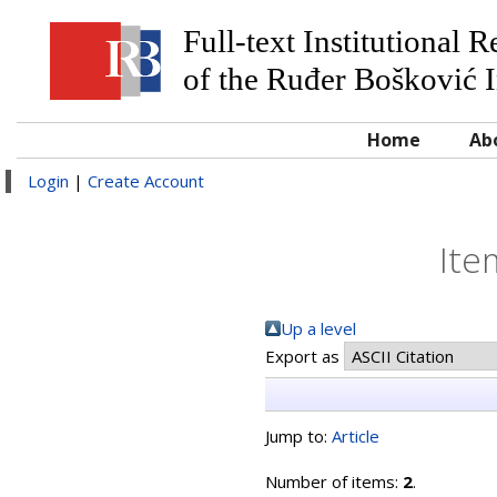
Full-text Institutional 
of the Ruđer Bošković I
Home
Ab
Login
|
Create Account
Ite
Up a level
Export as
Jump to:
Article
Number of items:
2
.