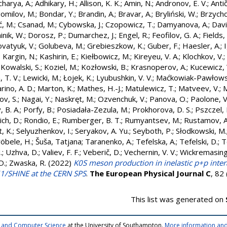
charya, A.
;
Adhikary, H.
;
Allison, K. K.
;
Amin, N.
;
Andronov, E. V.
;
Anti
omilov, M.
;
Bondar, Y.
;
Brandin, A.
;
Bravar, A.
;
Bryliński, W.
;
Brzychcz
ć, M.
;
Csanad, M.
;
Cybowska, J.
;
Czopowicz, T.
;
Damyanova, A.
;
Davi
nik, W.
;
Dorosz, P.
;
Dumarchez, J.
;
Engel, R.
;
Feofilov, G. A.
;
Fields, 
vatyuk, V.
;
Golubeva, M.
;
Grebieszkow, K.
;
Guber, F.
;
Haesler, A.
;
I
;
Kargin, N.
;
Kashirin, E.
;
Kiełbowicz, M.
;
Kireyeu, V. A.
;
Klochkov, V.
;
;
Kowalski, S.
;
Koziel, M.
;
Kozłowski, B.
;
Krasnoperov, A.
;
Kucewicz,
 T. V.
;
Lewicki, M.
;
Łojek, K.
;
Lyubushkin, V. V.
;
Maćkowiak-Pawłows
rino, A. D.
;
Marton, K.
;
Mathes, H.-J.
;
Matulewicz, T.
;
Matveev, V.
;
M
v, S.
;
Nagai, Y.
;
Naskręt, M.
;
Ozvenchuk, V.
;
Panova, O.
;
Paolone, V
 B. A.
;
Porfy, B.
;
Posiadała-Zezula, M.
;
Prokhorova, D. S.
;
Pszczel, 
ich, D.
;
Rondio, E.
;
Rumberger, B. T.
;
Rumyantsev, M.
;
Rustamov, A
, K.
;
Selyuzhenkov, I.
;
Seryakov, A. Yu.
;
Seyboth, P.
;
Słodkowski, M.
röbele, H.
;
Šuša, Tatjana
;
Taranenko, A.
;
Tefelska, A.
;
Tefelski, D.
;
T
.
;
Uzhva, D.
;
Valiev, F. F.
;
Veberič, D.
;
Vechernin, V. V.
;
Wickremasing
D.
;
Zwaska, R.
(2022)
K0S meson production in inelastic p+p inte
/SHINE at the CERN SPS
.
The European Physical Journal C
, 82
This list was generated on
cs and Computer Science
at the University of Southampton.
More information and