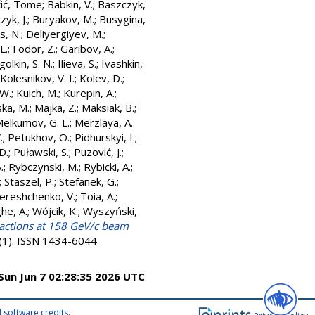
čić, Tome
;
Babkin, V.
;
Baszczyk,
yk, J.
;
Buryakov, M.
;
Busygina,
s, N.
;
Deliyergiyev, M.
;
L.
;
Fodor, Z.
;
Garibov, A.
;
golkin, S. N.
;
Ilieva, S.
;
Ivashkin,
Kolesnikov, V. I.
;
Kolev, D.
;
 W.
;
Kuich, M.
;
Kurepin, A.
;
ka, M.
;
Majka, Z.
;
Maksiak, B.
;
elkumov, G. L.
;
Merzlaya, A.
.
;
Petukhov, O.
;
Pidhurskyi, I.
;
D.
;
Puławski, S.
;
Puzović, J.
;
.
;
Rybczynski, M.
;
Rybicki, A.
;
;
Staszel, P.
;
Stefanek, G.
;
ereshchenko, V.
;
Toia, A.
;
he, A.
;
Wójcik, K.
;
Wyszyński,
ractions at 158 GeV/c beam
 (1). ISSN 1434-6044
Sun Jun 7 02:28:35 2026 UTC
.
 software credits
.