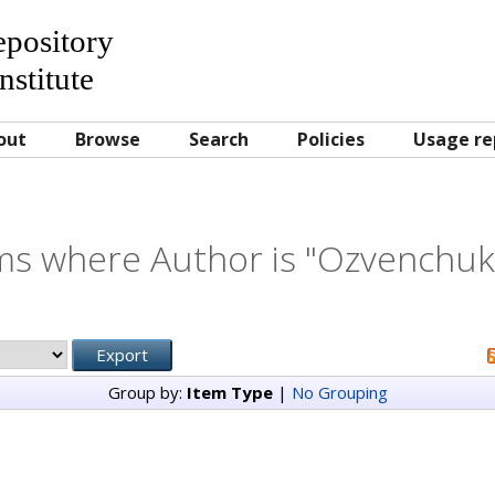
Repository
nstitute
out
Browse
Search
Policies
Usage re
ms where Author is "
Ozvenchuk,
Group by:
Item Type
|
No Grouping