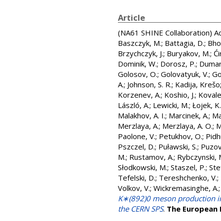
Article
(NA61 SHINE Collaboration)
Ac
Baszczyk, M.
;
Battagia, D.
;
Bhos
Brzychczyk, J.
;
Buryakov, M.
;
Ći
Dominik, W.
;
Dorosz, P.
;
Dumarc
Golosov, O.
;
Golovatyuk, V.
;
Go
A.
;
Johnson, S. R.
;
Kadija, Krešo
Korzenev, A.
;
Koshio, J.
;
Kovale
László, A.
;
Lewicki, M.
;
Łojek, K.
Malakhov, A. I.
;
Marcinek, A.
;
Ma
Merzlaya, A.
;
Merzlaya, A. O.
;
M
Paolone, V.
;
Petukhov, O.
;
Pidhu
Pszczel, D.
;
Puławski, S.
;
Puzovi
M.
;
Rustamov, A.
;
Rybczynski, 
Słodkowski, M.
;
Staszel, P.
;
Ste
Tefelski, D.
;
Tereshchenko, V.
;
Volkov, V.
;
Wickremasinghe, A.
K∗(892)0 meson production in
the CERN SPS
.
The European P