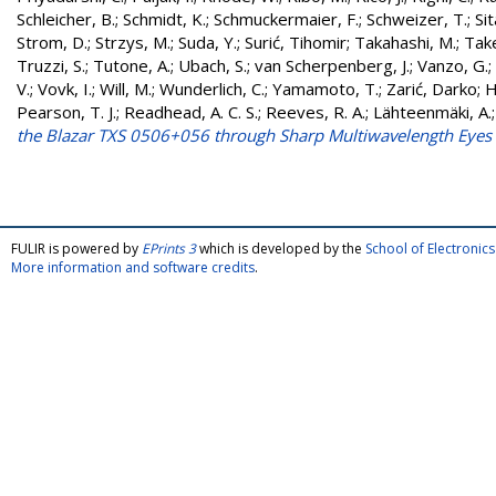
Schleicher, B.
;
Schmidt, K.
;
Schmuckermaier, F.
;
Schweizer, T.
;
Sit
Strom, D.
;
Strzys, M.
;
Suda, Y.
;
Surić, Tihomir
;
Takahashi, M.
;
Take
Truzzi, S.
;
Tutone, A.
;
Ubach, S.
;
van Scherpenberg, J.
;
Vanzo, G.
;
V.
;
Vovk, I.
;
Will, M.
;
Wunderlich, C.
;
Yamamoto, T.
;
Zarić, Darko
;
H
Pearson, T. J.
;
Readhead, A. C. S.
;
Reeves, R. A.
;
Lähteenmäki, A.
the Blazar TXS 0506+056 through Sharp Multiwavelength Eye
FULIR is powered by
EPrints 3
which is developed by the
School of Electroni
More information and software credits
.