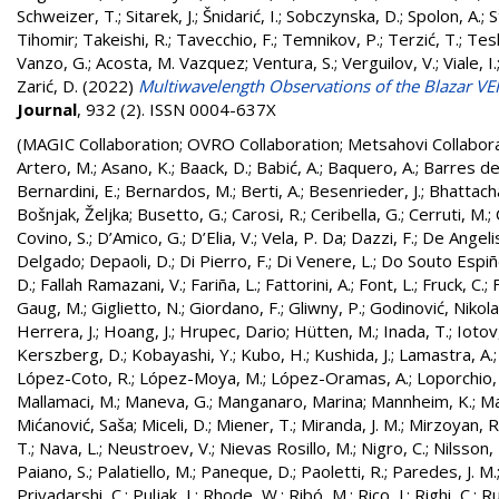
Schweizer, T.
;
Sitarek, J.
;
Šnidarić, I.
;
Sobczynska, D.
;
Spolon, A.
;
S
Tihomir
;
Takeishi, R.
;
Tavecchio, F.
;
Temnikov, P.
;
Terzić, T.
;
Tes
Vanzo, G.
;
Acosta, M. Vazquez
;
Ventura, S.
;
Verguilov, V.
;
Viale, I.
Zarić, D.
(2022)
Multiwavelength Observations of the Blazar V
Journal
, 932 (2). ISSN 0004-637X
(MAGIC Collaboration; OVRO Collaboration; Metsahovi Collabor
Artero, M.
;
Asano, K.
;
Baack, D.
;
Babić, A.
;
Baquero, A.
;
Barres de
Bernardini, E.
;
Bernardos, M.
;
Berti, A.
;
Besenrieder, J.
;
Bhattach
Bošnjak, Željka
;
Busetto, G.
;
Carosi, R.
;
Ceribella, G.
;
Cerruti, M.
;
Covino, S.
;
D’Amico, G.
;
D’Elia, V.
;
Vela, P. Da
;
Dazzi, F.
;
De Angelis
Delgado
;
Depaoli, D.
;
Di Pierro, F.
;
Di Venere, L.
;
Do Souto Espiñe
D.
;
Fallah Ramazani, V.
;
Fariña, L.
;
Fattorini, A.
;
Font, L.
;
Fruck, C.
;
Gaug, M.
;
Giglietto, N.
;
Giordano, F.
;
Gliwny, P.
;
Godinović, Nikola
Herrera, J.
;
Hoang, J.
;
Hrupec, Dario
;
Hütten, M.
;
Inada, T.
;
Iotov
Kerszberg, D.
;
Kobayashi, Y.
;
Kubo, H.
;
Kushida, J.
;
Lamastra, A.
López-Coto, R.
;
López-Moya, M.
;
López-Oramas, A.
;
Loporchio, 
Mallamaci, M.
;
Maneva, G.
;
Manganaro, Marina
;
Mannheim, K.
;
Ma
Mićanović, Saša
;
Miceli, D.
;
Miener, T.
;
Miranda, J. M.
;
Mirzoyan, R
T.
;
Nava, L.
;
Neustroev, V.
;
Nievas Rosillo, M.
;
Nigro, C.
;
Nilsson, 
Paiano, S.
;
Palatiello, M.
;
Paneque, D.
;
Paoletti, R.
;
Paredes, J. M.
Priyadarshi, C.
;
Puljak, I.
;
Rhode, W.
;
Ribó, M.
;
Rico, J.
;
Righi, C.
;
Ru