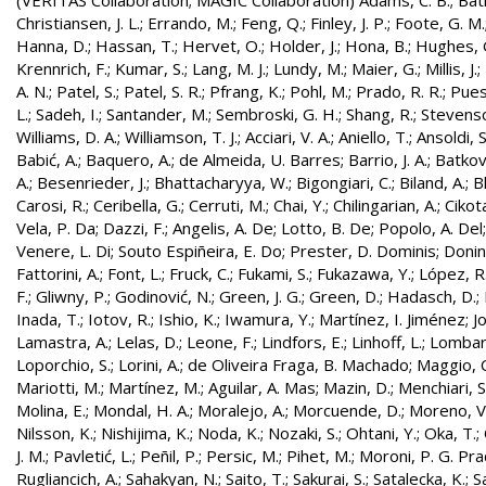
(VERITAS Collaboration; MAGIC Collaboration)
Adams, C. B.
;
Bati
Christiansen, J. L.
;
Errando, M.
;
Feng, Q.
;
Finley, J. P.
;
Foote, G. M.
Hanna, D.
;
Hassan, T.
;
Hervet, O.
;
Holder, J.
;
Hona, B.
;
Hughes, 
Krennrich, F.
;
Kumar, S.
;
Lang, M. J.
;
Lundy, M.
;
Maier, G.
;
Millis, J.
;
A. N.
;
Patel, S.
;
Patel, S. R.
;
Pfrang, K.
;
Pohl, M.
;
Prado, R. R.
;
Pues
L.
;
Sadeh, I.
;
Santander, M.
;
Sembroski, G. H.
;
Shang, R.
;
Stevenso
Williams, D. A.
;
Williamson, T. J.
;
Acciari, V. A.
;
Aniello, T.
;
Ansoldi, S
Babić, A.
;
Baquero, A.
;
de Almeida, U. Barres
;
Barrio, J. A.
;
Batkovi
A.
;
Besenrieder, J.
;
Bhattacharyya, W.
;
Bigongiari, C.
;
Biland, A.
;
B
Carosi, R.
;
Ceribella, G.
;
Cerruti, M.
;
Chai, Y.
;
Chilingarian, A.
;
Cikota
Vela, P. Da
;
Dazzi, F.
;
Angelis, A. De
;
Lotto, B. De
;
Popolo, A. Del
Venere, L. Di
;
Souto Espiñeira, E. Do
;
Prester, D. Dominis
;
Donini
Fattorini, A.
;
Font, L.
;
Fruck, C.
;
Fukami, S.
;
Fukazawa, Y.
;
López, R.
F.
;
Gliwny, P.
;
Godinović, N.
;
Green, J. G.
;
Green, D.
;
Hadasch, D.
;
Inada, T.
;
Iotov, R.
;
Ishio, K.
;
Iwamura, Y.
;
Martínez, I. Jiménez
;
J
Lamastra, A.
;
Lelas, D.
;
Leone, F.
;
Lindfors, E.
;
Linhoff, L.
;
Lombard
Loporchio, S.
;
Lorini, A.
;
de Oliveira Fraga, B. Machado
;
Maggio, C
Mariotti, M.
;
Martínez, M.
;
Aguilar, A. Mas
;
Mazin, D.
;
Menchiari, S
Molina, E.
;
Mondal, H. A.
;
Moralejo, A.
;
Morcuende, D.
;
Moreno, V
Nilsson, K.
;
Nishijima, K.
;
Noda, K.
;
Nozaki, S.
;
Ohtani, Y.
;
Oka, T.
;
J. M.
;
Pavletić, L.
;
Peñil, P.
;
Persic, M.
;
Pihet, M.
;
Moroni, P. G. Pr
Rugliancich, A.
;
Sahakyan, N.
;
Saito, T.
;
Sakurai, S.
;
Satalecka, K.
;
Sa