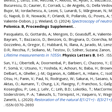
Benito, J.
;
Lenzi, S.M.
;
Recchia, F.
;
Axiotis, M.
;
Aydin, S.
;
Bazzacco,
Bucurescu, D.
;
Caurier, E.
;
Corradi, L.
;
de Angelis, G.
;
Della Vedov
Bujor, M.
;
Iordachescu, A.
;
Leoni, S.
;
Lunardi, S.
;
Mărginean, N.
;
M
G.
;
Napoli, D. R.
;
Nowacki, F.
;
Orlandi, R.
;
Pollarolo, G.
;
Poves, A.
;
Valiente-Dobon, J. J.
;
Wieland, O.
(2024)
Spectroscopy of neutro
Polonica. B, Proceedings Supplement.
.
Pasqualato, G.
;
Gottardo, A.
;
Mengoni, D.
;
Goasduff, A.
;
Valiente
Bayram, T.
;
Bazzacco, D.
;
Benzoni, G.
;
Brugnara, D.
;
Cicerchia, M
Gozzelino, A.
;
Gregor, E.
;
Hubbard, N.
;
Illana, A.
;
Jurado, M.
;
Lenzi
D.R.
;
Recchia, F.
;
Siciliano, M.
;
Testov, D.
;
Szilner, Suzana
;
Zanon, 
Lifetime measurements in 105Sn
.
Physics Letters B
, 845 . I
Sun, Y.L.
;
Obertelli, A.
;
Doornenbal, P.
;
Barbieri, C.
;
Chazono, Y.
;
D
F.
;
Somà, V.
;
Utsuno, Y.
;
Yoshida, K.
;
Achouri, N.
;
Baba, H.
;
Browne
Delbart, A.
;
Gheller, J.-M.
;
Giganon, A.
;
Gillibert, A.
;
Hilaire, C.
;
Iso
Otsu, H.
;
Panin, V.
;
Paul, N.
;
Rodriguez, W.
;
Sakurai, H.
;
Sasano, M
Aktas, O.
;
Aumann, T.
;
Chung, L.X.
;
Flavigny, F.
;
Franchoo, S.
;
Gašp
Koseoglou, P.
;
Lee, J.
;
Lehr, C.
;
Linh, B.D.
;
Lokotko, T.
;
MacCormic
Söderström, P.-A.
;
Takeuchi, S.
;
Törnqvist, H.
;
Vaquero, V.
;
Wagn
Zanetti, L.
(2020)
Restoration of the natural E(1/21+) - E(3/21+
. ISSN 0370-2693