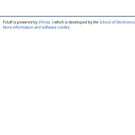
FULIR is powered by
EPrints 3
which is developed by the
School of Electroni
More information and software credits
.