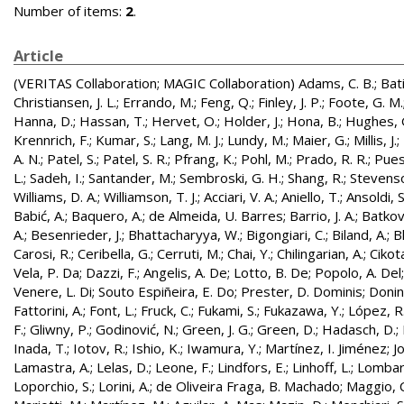
Number of items:
2
.
Article
(VERITAS Collaboration; MAGIC Collaboration)
Adams, C. B.
;
Bati
Christiansen, J. L.
;
Errando, M.
;
Feng, Q.
;
Finley, J. P.
;
Foote, G. M.
Hanna, D.
;
Hassan, T.
;
Hervet, O.
;
Holder, J.
;
Hona, B.
;
Hughes, 
Krennrich, F.
;
Kumar, S.
;
Lang, M. J.
;
Lundy, M.
;
Maier, G.
;
Millis, J.
;
A. N.
;
Patel, S.
;
Patel, S. R.
;
Pfrang, K.
;
Pohl, M.
;
Prado, R. R.
;
Pues
L.
;
Sadeh, I.
;
Santander, M.
;
Sembroski, G. H.
;
Shang, R.
;
Stevenso
Williams, D. A.
;
Williamson, T. J.
;
Acciari, V. A.
;
Aniello, T.
;
Ansoldi, S
Babić, A.
;
Baquero, A.
;
de Almeida, U. Barres
;
Barrio, J. A.
;
Batkovi
A.
;
Besenrieder, J.
;
Bhattacharyya, W.
;
Bigongiari, C.
;
Biland, A.
;
B
Carosi, R.
;
Ceribella, G.
;
Cerruti, M.
;
Chai, Y.
;
Chilingarian, A.
;
Cikota
Vela, P. Da
;
Dazzi, F.
;
Angelis, A. De
;
Lotto, B. De
;
Popolo, A. Del
Venere, L. Di
;
Souto Espiñeira, E. Do
;
Prester, D. Dominis
;
Donini
Fattorini, A.
;
Font, L.
;
Fruck, C.
;
Fukami, S.
;
Fukazawa, Y.
;
López, R.
F.
;
Gliwny, P.
;
Godinović, N.
;
Green, J. G.
;
Green, D.
;
Hadasch, D.
;
Inada, T.
;
Iotov, R.
;
Ishio, K.
;
Iwamura, Y.
;
Martínez, I. Jiménez
;
J
Lamastra, A.
;
Lelas, D.
;
Leone, F.
;
Lindfors, E.
;
Linhoff, L.
;
Lombard
Loporchio, S.
;
Lorini, A.
;
de Oliveira Fraga, B. Machado
;
Maggio, C