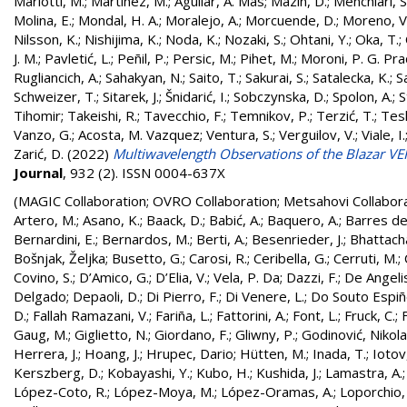
Mariotti, M.
;
Martínez, M.
;
Aguilar, A. Mas
;
Mazin, D.
;
Menchiari, S
Molina, E.
;
Mondal, H. A.
;
Moralejo, A.
;
Morcuende, D.
;
Moreno, V
Nilsson, K.
;
Nishijima, K.
;
Noda, K.
;
Nozaki, S.
;
Ohtani, Y.
;
Oka, T.
;
J. M.
;
Pavletić, L.
;
Peñil, P.
;
Persic, M.
;
Pihet, M.
;
Moroni, P. G. Pr
Rugliancich, A.
;
Sahakyan, N.
;
Saito, T.
;
Sakurai, S.
;
Satalecka, K.
;
Sa
Schweizer, T.
;
Sitarek, J.
;
Šnidarić, I.
;
Sobczynska, D.
;
Spolon, A.
;
S
Tihomir
;
Takeishi, R.
;
Tavecchio, F.
;
Temnikov, P.
;
Terzić, T.
;
Tes
Vanzo, G.
;
Acosta, M. Vazquez
;
Ventura, S.
;
Verguilov, V.
;
Viale, I.
Zarić, D.
(2022)
Multiwavelength Observations of the Blazar V
Journal
, 932 (2). ISSN 0004-637X
(MAGIC Collaboration; OVRO Collaboration; Metsahovi Collabor
Artero, M.
;
Asano, K.
;
Baack, D.
;
Babić, A.
;
Baquero, A.
;
Barres de
Bernardini, E.
;
Bernardos, M.
;
Berti, A.
;
Besenrieder, J.
;
Bhattach
Bošnjak, Željka
;
Busetto, G.
;
Carosi, R.
;
Ceribella, G.
;
Cerruti, M.
;
Covino, S.
;
D’Amico, G.
;
D’Elia, V.
;
Vela, P. Da
;
Dazzi, F.
;
De Angelis
Delgado
;
Depaoli, D.
;
Di Pierro, F.
;
Di Venere, L.
;
Do Souto Espiñe
D.
;
Fallah Ramazani, V.
;
Fariña, L.
;
Fattorini, A.
;
Font, L.
;
Fruck, C.
;
Gaug, M.
;
Giglietto, N.
;
Giordano, F.
;
Gliwny, P.
;
Godinović, Nikola
Herrera, J.
;
Hoang, J.
;
Hrupec, Dario
;
Hütten, M.
;
Inada, T.
;
Iotov
Kerszberg, D.
;
Kobayashi, Y.
;
Kubo, H.
;
Kushida, J.
;
Lamastra, A.
López-Coto, R.
;
López-Moya, M.
;
López-Oramas, A.
;
Loporchio, 