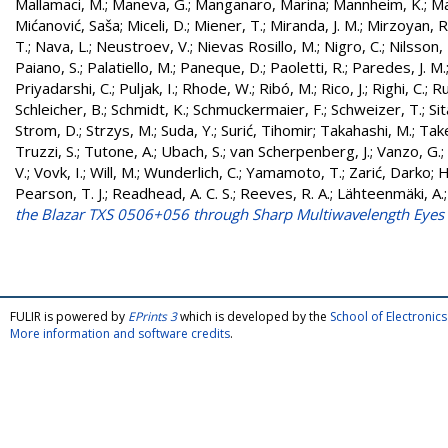
Mallamaci, M.
;
Maneva, G.
;
Manganaro, Marina
;
Mannheim, K.
;
Ma
Mićanović, Saša
;
Miceli, D.
;
Miener, T.
;
Miranda, J. M.
;
Mirzoyan, R
T.
;
Nava, L.
;
Neustroev, V.
;
Nievas Rosillo, M.
;
Nigro, C.
;
Nilsson, 
Paiano, S.
;
Palatiello, M.
;
Paneque, D.
;
Paoletti, R.
;
Paredes, J. M.
Priyadarshi, C.
;
Puljak, I.
;
Rhode, W.
;
Ribó, M.
;
Rico, J.
;
Righi, C.
;
Ru
Schleicher, B.
;
Schmidt, K.
;
Schmuckermaier, F.
;
Schweizer, T.
;
Sit
Strom, D.
;
Strzys, M.
;
Suda, Y.
;
Surić, Tihomir
;
Takahashi, M.
;
Take
Truzzi, S.
;
Tutone, A.
;
Ubach, S.
;
van Scherpenberg, J.
;
Vanzo, G.
;
V.
;
Vovk, I.
;
Will, M.
;
Wunderlich, C.
;
Yamamoto, T.
;
Zarić, Darko
;
H
Pearson, T. J.
;
Readhead, A. C. S.
;
Reeves, R. A.
;
Lähteenmäki, A.
the Blazar TXS 0506+056 through Sharp Multiwavelength Eye
FULIR is powered by
EPrints 3
which is developed by the
School of Electroni
More information and software credits
.