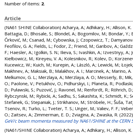
Number of items:
2
.
Article
(NA61 SHINE Collaboration)
Acharya, A.
;
Adhikary, H.
;
Allison, K.
Battagia, D.
;
Bhosale, S.
;
Blondel, A.
;
Bogomilov, M.
;
Bondar, Y.
;
Ćirković, M.
;
Csanad, M.
;
Cybowska, J.
;
Czopowicz, T.
;
Damyanova
Feofilov, G. A.
;
Fields, L.
;
Fodor, Z.
;
Friend, M.
;
Garibov, A.
;
Gaździ
F.
;
Haesler, A.
;
Igolkin, S. N.
;
Ilieva, S.
;
Ivashkin, A.
;
Izvestnyy, A.
;
Kiełbowicz, M.
;
Kireyeu, V. A.
;
Kolesnikov, R.
;
Kolev, D.
;
Korzenev
Kucewicz, W.
;
Kuich, M.
;
Kurepin, A.
;
László, A.
;
Lewicki, M.
;
Łojek,
Makhnev, A.
;
Maksiak, B.
;
Malakhov, A. I.
;
Marcinek, A.
;
Marino, A. 
Melkumov, G. L.
;
Merzlaya, A.
;
Merzlaya, A. O.
;
Messerly, B.
;
Mik,
O.
;
Paolone, V.
;
Petukhov, O.
;
Pidhurskyi, I.
;
Płaneta, R.
;
Podlaski,
D.
;
Puławski, S.
;
Puzović, J.
;
Ravonel, M.
;
Renfordt, R.
;
Röhrich, D.
Rybczynski, M.
;
Rybicki, A.
;
Sadhu, S.
;
Sakashita, K.
;
Schmidt, K.
;
S
Stefanek, G.
;
Stepaniak, J.
;
Strikhanov, M.
;
Ströbele, H.
;
Šuša, Tat
Tsenov, R.
;
Turko, L.
;
Tveter, T. S.
;
Unger, M.
;
Valiev, F. F.
;
Veberi
O.
;
Zaitsev, A.
;
Zimmerman, E. D.
;
Zviagina, A.
;
Zwaska, R.
(2022
GeV/c beam momenta measured by NA61/SHINE at the CERN 
(NA61/SHINE Collaboration)
Acharya, A.
;
Adhikary, H.
;
Allison, K.