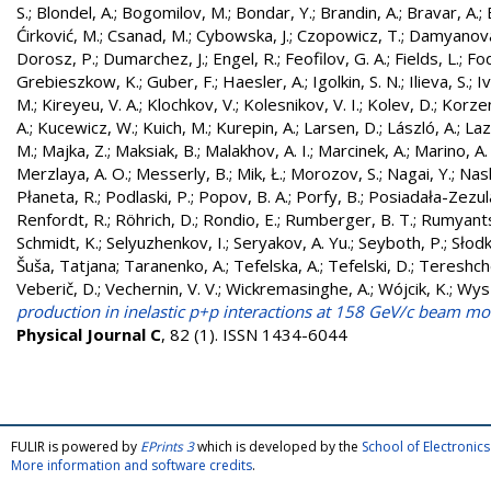
S.
;
Blondel, A.
;
Bogomilov, M.
;
Bondar, Y.
;
Brandin, A.
;
Bravar, A.
;
Ćirković, M.
;
Csanad, M.
;
Cybowska, J.
;
Czopowicz, T.
;
Damyanova
Dorosz, P.
;
Dumarchez, J.
;
Engel, R.
;
Feofilov, G. A.
;
Fields, L.
;
Fod
Grebieszkow, K.
;
Guber, F.
;
Haesler, A.
;
Igolkin, S. N.
;
Ilieva, S.
;
Iv
M.
;
Kireyeu, V. A.
;
Klochkov, V.
;
Kolesnikov, V. I.
;
Kolev, D.
;
Korzen
A.
;
Kucewicz, W.
;
Kuich, M.
;
Kurepin, A.
;
Larsen, D.
;
László, A.
;
Laz
M.
;
Majka, Z.
;
Maksiak, B.
;
Malakhov, A. I.
;
Marcinek, A.
;
Marino, A.
Merzlaya, A. O.
;
Messerly, B.
;
Mik, Ł.
;
Morozov, S.
;
Nagai, Y.
;
Nask
Płaneta, R.
;
Podlaski, P.
;
Popov, B. A.
;
Porfy, B.
;
Posiadała-Zezul
Renfordt, R.
;
Röhrich, D.
;
Rondio, E.
;
Rumberger, B. T.
;
Rumyants
Schmidt, K.
;
Selyuzhenkov, I.
;
Seryakov, A. Yu.
;
Seyboth, P.
;
Słodk
Šuša, Tatjana
;
Taranenko, A.
;
Tefelska, A.
;
Tefelski, D.
;
Tereshch
Veberič, D.
;
Vechernin, V. V.
;
Wickremasinghe, A.
;
Wójcik, K.
;
Wysz
production in inelastic p+p interactions at 158 GeV/c beam
Physical Journal C
, 82 (1). ISSN 1434-6044
FULIR is powered by
EPrints 3
which is developed by the
School of Electroni
More information and software credits
.