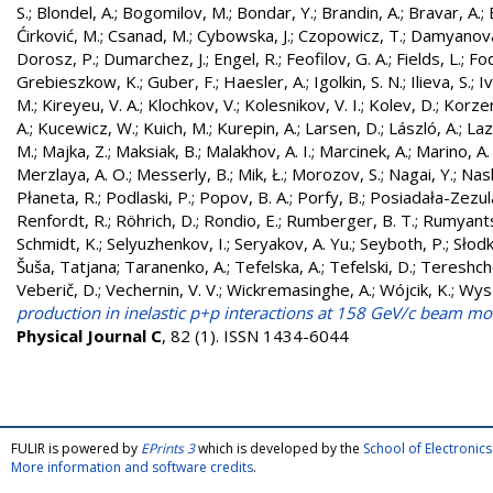
S.
;
Blondel, A.
;
Bogomilov, M.
;
Bondar, Y.
;
Brandin, A.
;
Bravar, A.
;
Ćirković, M.
;
Csanad, M.
;
Cybowska, J.
;
Czopowicz, T.
;
Damyanova
Dorosz, P.
;
Dumarchez, J.
;
Engel, R.
;
Feofilov, G. A.
;
Fields, L.
;
Fod
Grebieszkow, K.
;
Guber, F.
;
Haesler, A.
;
Igolkin, S. N.
;
Ilieva, S.
;
Iv
M.
;
Kireyeu, V. A.
;
Klochkov, V.
;
Kolesnikov, V. I.
;
Kolev, D.
;
Korzen
A.
;
Kucewicz, W.
;
Kuich, M.
;
Kurepin, A.
;
Larsen, D.
;
László, A.
;
Laz
M.
;
Majka, Z.
;
Maksiak, B.
;
Malakhov, A. I.
;
Marcinek, A.
;
Marino, A.
Merzlaya, A. O.
;
Messerly, B.
;
Mik, Ł.
;
Morozov, S.
;
Nagai, Y.
;
Nask
Płaneta, R.
;
Podlaski, P.
;
Popov, B. A.
;
Porfy, B.
;
Posiadała-Zezul
Renfordt, R.
;
Röhrich, D.
;
Rondio, E.
;
Rumberger, B. T.
;
Rumyants
Schmidt, K.
;
Selyuzhenkov, I.
;
Seryakov, A. Yu.
;
Seyboth, P.
;
Słodk
Šuša, Tatjana
;
Taranenko, A.
;
Tefelska, A.
;
Tefelski, D.
;
Tereshch
Veberič, D.
;
Vechernin, V. V.
;
Wickremasinghe, A.
;
Wójcik, K.
;
Wysz
production in inelastic p+p interactions at 158 GeV/c beam
Physical Journal C
, 82 (1). ISSN 1434-6044
FULIR is powered by
EPrints 3
which is developed by the
School of Electroni
More information and software credits
.