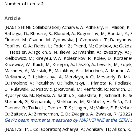
Number of items:
2
.
Article
(NA61 SHINE Collaboration)
Acharya, A.
;
Adhikary, H.
;
Allison, K.
Battagia, D.
;
Bhosale, S.
;
Blondel, A.
;
Bogomilov, M.
;
Bondar, Y.
;
Ćirković, M.
;
Csanad, M.
;
Cybowska, J.
;
Czopowicz, T.
;
Damyanova
Feofilov, G. A.
;
Fields, L.
;
Fodor, Z.
;
Friend, M.
;
Garibov, A.
;
Gaździ
F.
;
Haesler, A.
;
Igolkin, S. N.
;
Ilieva, S.
;
Ivashkin, A.
;
Izvestnyy, A.
;
Kiełbowicz, M.
;
Kireyeu, V. A.
;
Kolesnikov, R.
;
Kolev, D.
;
Korzenev
Kucewicz, W.
;
Kuich, M.
;
Kurepin, A.
;
László, A.
;
Lewicki, M.
;
Łojek,
Makhnev, A.
;
Maksiak, B.
;
Malakhov, A. I.
;
Marcinek, A.
;
Marino, A. 
Melkumov, G. L.
;
Merzlaya, A.
;
Merzlaya, A. O.
;
Messerly, B.
;
Mik,
O.
;
Paolone, V.
;
Petukhov, O.
;
Pidhurskyi, I.
;
Płaneta, R.
;
Podlaski,
D.
;
Puławski, S.
;
Puzović, J.
;
Ravonel, M.
;
Renfordt, R.
;
Röhrich, D.
Rybczynski, M.
;
Rybicki, A.
;
Sadhu, S.
;
Sakashita, K.
;
Schmidt, K.
;
S
Stefanek, G.
;
Stepaniak, J.
;
Strikhanov, M.
;
Ströbele, H.
;
Šuša, Tat
Tsenov, R.
;
Turko, L.
;
Tveter, T. S.
;
Unger, M.
;
Valiev, F. F.
;
Veberi
O.
;
Zaitsev, A.
;
Zimmerman, E. D.
;
Zviagina, A.
;
Zwaska, R.
(2022
GeV/c beam momenta measured by NA61/SHINE at the CERN 
(NA61/SHINE Collaboration)
Acharya, A.
;
Adhikary, H.
;
Allison, K.