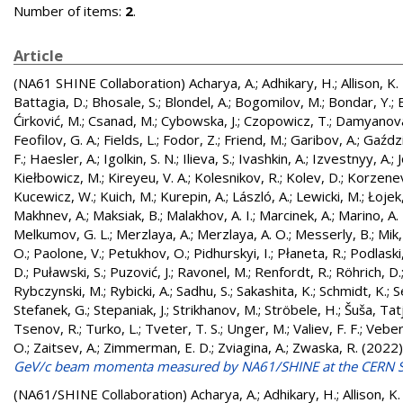
Number of items:
2
.
Article
(NA61 SHINE Collaboration)
Acharya, A.
;
Adhikary, H.
;
Allison, K.
Battagia, D.
;
Bhosale, S.
;
Blondel, A.
;
Bogomilov, M.
;
Bondar, Y.
;
Ćirković, M.
;
Csanad, M.
;
Cybowska, J.
;
Czopowicz, T.
;
Damyanova
Feofilov, G. A.
;
Fields, L.
;
Fodor, Z.
;
Friend, M.
;
Garibov, A.
;
Gaździ
F.
;
Haesler, A.
;
Igolkin, S. N.
;
Ilieva, S.
;
Ivashkin, A.
;
Izvestnyy, A.
;
Kiełbowicz, M.
;
Kireyeu, V. A.
;
Kolesnikov, R.
;
Kolev, D.
;
Korzenev
Kucewicz, W.
;
Kuich, M.
;
Kurepin, A.
;
László, A.
;
Lewicki, M.
;
Łojek,
Makhnev, A.
;
Maksiak, B.
;
Malakhov, A. I.
;
Marcinek, A.
;
Marino, A. 
Melkumov, G. L.
;
Merzlaya, A.
;
Merzlaya, A. O.
;
Messerly, B.
;
Mik,
O.
;
Paolone, V.
;
Petukhov, O.
;
Pidhurskyi, I.
;
Płaneta, R.
;
Podlaski,
D.
;
Puławski, S.
;
Puzović, J.
;
Ravonel, M.
;
Renfordt, R.
;
Röhrich, D.
Rybczynski, M.
;
Rybicki, A.
;
Sadhu, S.
;
Sakashita, K.
;
Schmidt, K.
;
S
Stefanek, G.
;
Stepaniak, J.
;
Strikhanov, M.
;
Ströbele, H.
;
Šuša, Tat
Tsenov, R.
;
Turko, L.
;
Tveter, T. S.
;
Unger, M.
;
Valiev, F. F.
;
Veberi
O.
;
Zaitsev, A.
;
Zimmerman, E. D.
;
Zviagina, A.
;
Zwaska, R.
(2022
GeV/c beam momenta measured by NA61/SHINE at the CERN 
(NA61/SHINE Collaboration)
Acharya, A.
;
Adhikary, H.
;
Allison, K.