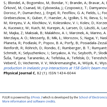
S.
;
Blondel, A.
;
Bogomilov, M.
;
Bondar, Y.
;
Brandin, A.
;
Bravar, A.
;
Ćirković, M.
;
Csanad, M.
;
Cybowska, J.
;
Czopowicz, T.
;
Damyanova
Dorosz, P.
;
Dumarchez, J.
;
Engel, R.
;
Feofilov, G. A.
;
Fields, L.
;
Fod
Grebieszkow, K.
;
Guber, F.
;
Haesler, A.
;
Igolkin, S. N.
;
Ilieva, S.
;
Iv
M.
;
Kireyeu, V. A.
;
Klochkov, V.
;
Kolesnikov, V. I.
;
Kolev, D.
;
Korzen
A.
;
Kucewicz, W.
;
Kuich, M.
;
Kurepin, A.
;
Larsen, D.
;
László, A.
;
Laz
M.
;
Majka, Z.
;
Maksiak, B.
;
Malakhov, A. I.
;
Marcinek, A.
;
Marino, A.
Merzlaya, A. O.
;
Messerly, B.
;
Mik, Ł.
;
Morozov, S.
;
Nagai, Y.
;
Nask
Płaneta, R.
;
Podlaski, P.
;
Popov, B. A.
;
Porfy, B.
;
Posiadała-Zezul
Renfordt, R.
;
Röhrich, D.
;
Rondio, E.
;
Rumberger, B. T.
;
Rumyants
Schmidt, K.
;
Selyuzhenkov, I.
;
Seryakov, A. Yu.
;
Seyboth, P.
;
Słodk
Šuša, Tatjana
;
Taranenko, A.
;
Tefelska, A.
;
Tefelski, D.
;
Tereshch
Veberič, D.
;
Vechernin, V. V.
;
Wickremasinghe, A.
;
Wójcik, K.
;
Wysz
production in inelastic p+p interactions at 158 GeV/c beam
Physical Journal C
, 82 (1). ISSN 1434-6044
FULIR is powered by
EPrints 3
which is developed by the
School of Electroni
More information and software credits
.