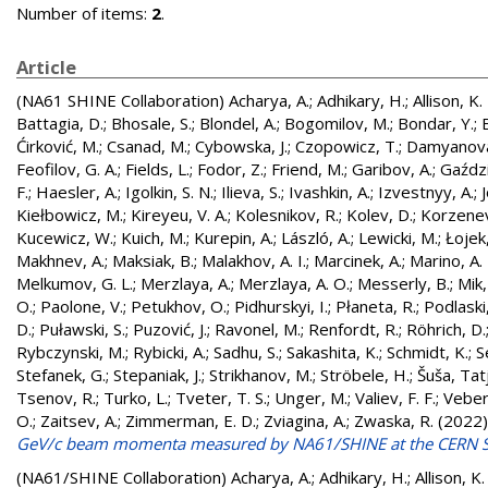
Number of items:
2
.
Article
(NA61 SHINE Collaboration)
Acharya, A.
;
Adhikary, H.
;
Allison, K.
Battagia, D.
;
Bhosale, S.
;
Blondel, A.
;
Bogomilov, M.
;
Bondar, Y.
;
Ćirković, M.
;
Csanad, M.
;
Cybowska, J.
;
Czopowicz, T.
;
Damyanova
Feofilov, G. A.
;
Fields, L.
;
Fodor, Z.
;
Friend, M.
;
Garibov, A.
;
Gaździ
F.
;
Haesler, A.
;
Igolkin, S. N.
;
Ilieva, S.
;
Ivashkin, A.
;
Izvestnyy, A.
;
Kiełbowicz, M.
;
Kireyeu, V. A.
;
Kolesnikov, R.
;
Kolev, D.
;
Korzenev
Kucewicz, W.
;
Kuich, M.
;
Kurepin, A.
;
László, A.
;
Lewicki, M.
;
Łojek,
Makhnev, A.
;
Maksiak, B.
;
Malakhov, A. I.
;
Marcinek, A.
;
Marino, A. 
Melkumov, G. L.
;
Merzlaya, A.
;
Merzlaya, A. O.
;
Messerly, B.
;
Mik,
O.
;
Paolone, V.
;
Petukhov, O.
;
Pidhurskyi, I.
;
Płaneta, R.
;
Podlaski,
D.
;
Puławski, S.
;
Puzović, J.
;
Ravonel, M.
;
Renfordt, R.
;
Röhrich, D.
Rybczynski, M.
;
Rybicki, A.
;
Sadhu, S.
;
Sakashita, K.
;
Schmidt, K.
;
S
Stefanek, G.
;
Stepaniak, J.
;
Strikhanov, M.
;
Ströbele, H.
;
Šuša, Tat
Tsenov, R.
;
Turko, L.
;
Tveter, T. S.
;
Unger, M.
;
Valiev, F. F.
;
Veberi
O.
;
Zaitsev, A.
;
Zimmerman, E. D.
;
Zviagina, A.
;
Zwaska, R.
(2022
GeV/c beam momenta measured by NA61/SHINE at the CERN 
(NA61/SHINE Collaboration)
Acharya, A.
;
Adhikary, H.
;
Allison, K.