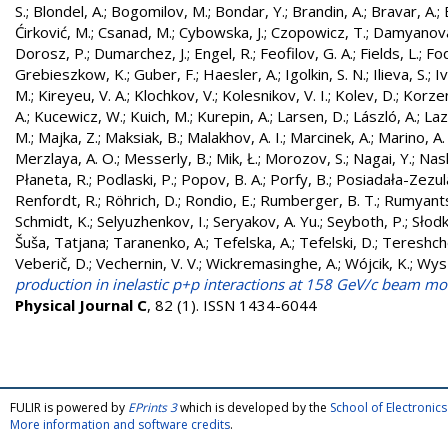
S.
;
Blondel, A.
;
Bogomilov, M.
;
Bondar, Y.
;
Brandin, A.
;
Bravar, A.
;
Ćirković, M.
;
Csanad, M.
;
Cybowska, J.
;
Czopowicz, T.
;
Damyanova
Dorosz, P.
;
Dumarchez, J.
;
Engel, R.
;
Feofilov, G. A.
;
Fields, L.
;
Fod
Grebieszkow, K.
;
Guber, F.
;
Haesler, A.
;
Igolkin, S. N.
;
Ilieva, S.
;
Iv
M.
;
Kireyeu, V. A.
;
Klochkov, V.
;
Kolesnikov, V. I.
;
Kolev, D.
;
Korzen
A.
;
Kucewicz, W.
;
Kuich, M.
;
Kurepin, A.
;
Larsen, D.
;
László, A.
;
Laz
M.
;
Majka, Z.
;
Maksiak, B.
;
Malakhov, A. I.
;
Marcinek, A.
;
Marino, A.
Merzlaya, A. O.
;
Messerly, B.
;
Mik, Ł.
;
Morozov, S.
;
Nagai, Y.
;
Nask
Płaneta, R.
;
Podlaski, P.
;
Popov, B. A.
;
Porfy, B.
;
Posiadała-Zezul
Renfordt, R.
;
Röhrich, D.
;
Rondio, E.
;
Rumberger, B. T.
;
Rumyants
Schmidt, K.
;
Selyuzhenkov, I.
;
Seryakov, A. Yu.
;
Seyboth, P.
;
Słodk
Šuša, Tatjana
;
Taranenko, A.
;
Tefelska, A.
;
Tefelski, D.
;
Tereshch
Veberič, D.
;
Vechernin, V. V.
;
Wickremasinghe, A.
;
Wójcik, K.
;
Wysz
production in inelastic p+p interactions at 158 GeV/c beam
Physical Journal C
, 82 (1). ISSN 1434-6044
FULIR is powered by
EPrints 3
which is developed by the
School of Electroni
More information and software credits
.